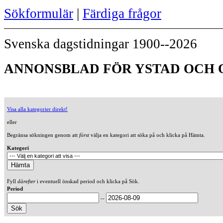
Sökformulär
|
Färdiga frågor
Svenska dagstidningar 1900--2026
ANNONSBLAD FÖR YSTAD OCH O
Visa alla kategorier direkt!
eller
Begränsa sökningen genom att
först
välja en kategori att söka på och klicka på Hämta.
Kategori
Fyll
därefter
i eventuell önskad period och klicka på Sök.
Period
--