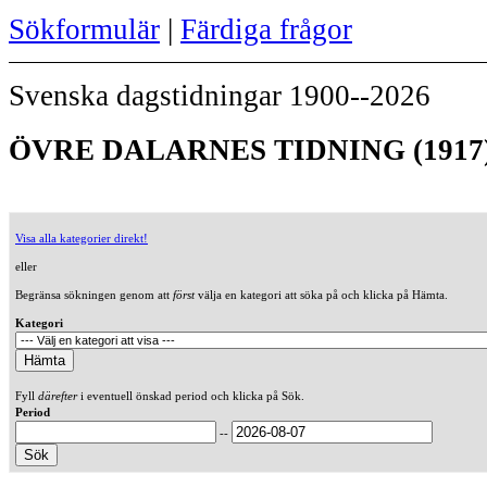
Sökformulär
|
Färdiga frågor
Svenska dagstidningar 1900--2026
ÖVRE DALARNES TIDNING (1917
Visa alla kategorier direkt!
eller
Begränsa sökningen genom att
först
välja en kategori att söka på och klicka på Hämta.
Kategori
Fyll
därefter
i eventuell önskad period och klicka på Sök.
Period
--