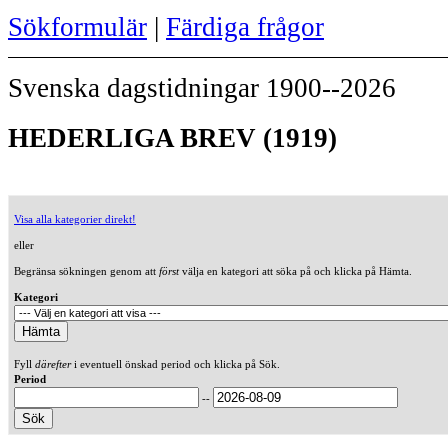
Sökformulär
|
Färdiga frågor
Svenska dagstidningar 1900--2026
HEDERLIGA BREV (1919)
Visa alla kategorier direkt!
eller
Begränsa sökningen genom att
först
välja en kategori att söka på och klicka på Hämta.
Kategori
Fyll
därefter
i eventuell önskad period och klicka på Sök.
Period
--