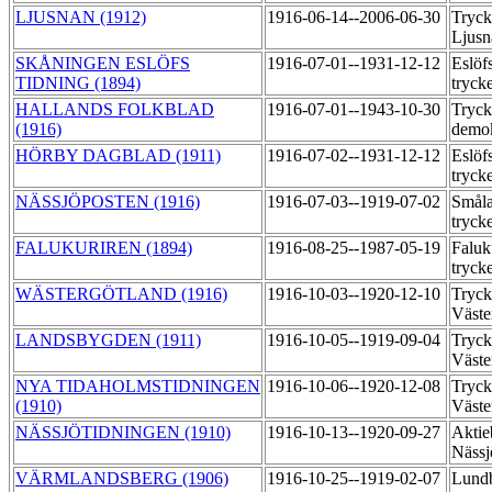
LJUSNAN (1912)
1916-06-14--2006-06-30
Tryck
Ljus
SKÅNINGEN ESLÖFS
1916-07-01--1931-12-12
Eslöf
TIDNING (1894)
tryck
HALLANDS FOLKBLAD
1916-07-01--1943-10-30
Tryck
(1916)
demo
HÖRBY DAGBLAD (1911)
1916-07-02--1931-12-12
Eslöf
tryck
NÄSSJÖPOSTEN (1916)
1916-07-03--1919-07-02
Småla
tryck
FALUKURIREN (1894)
1916-08-25--1987-05-19
Faluk
tryck
WÄSTERGÖTLAND (1916)
1916-10-03--1920-12-10
Tryck
Väste
LANDSBYGDEN (1911)
1916-10-05--1919-09-04
Tryck
Väste
NYA TIDAHOLMSTIDNINGEN
1916-10-06--1920-12-08
Tryck
(1910)
Väste
NÄSSJÖTIDNINGEN (1910)
1916-10-13--1920-09-27
Aktie
Nässj
VÄRMLANDSBERG (1906)
1916-10-25--1919-02-07
Lundb