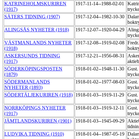
KATRINEHOLMSKURIREN
1917-11-14--1988-02-01
Katri
(1917)
tryck
SÄTERS TIDNING (1907)
1917-12-04--1982-10-30
Dalar
boktr
ALINGSÅS NYHETER (1918)
1917-12-07--1920-04-29
Aling
tryck
VÄSTMANLANDS NYHETER
1917-12-08--1919-02-08
Fredr
(1918)
boktr
ASKERSUNDS TIDNING
1917-12-21--1956-08-31
Asker
(1917)
aktie
SÖDERKÖPINGSPOSTEN
1918-01-02--1948-11-30
Gust.
(1879)
tryck
SÖDERMANLANDS
1918-01-02--1977-08-03
Gust.
NYHETER (1893)
tryck
SÖDERTÄLJEKURIREN (1918)
1918-01-03--1919-11-29
Gust.
tryck
NORRKÖPINGS NYHETER
1918-01-03--1919-12-11
Gust.
(1917)
tryck
JÄMTLANDSKURIREN (1901)
1918-01-03--1945-09-29
Aktie
tidni
LUDVIKA TIDNING (1910)
1918-01-04--1987-05-19
Dalar