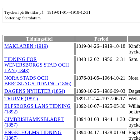
Tryckeri på för titlar på 1919-01-01- -1919-12-31
Sortering: Startdatum
Tidningstitel
Period
MÄKLAREN (1919)
1819-04-26--1919-10-18
Kindb
tryck
TIDNING FÖR
1848-12-02--1956-12-31
Sam. 
WENERSBORGS STAD OCH
LÄN (1848)
NORA STADS OCH
1876-01-05--1964-10-21
Nora 
BERGSLAGS TIDNING (1866)
DAGENS NYHETER (1864)
1890-10-25--1986-09-03
Dagen
TRIUMF (1891)
1891-11-14--1972-06-17
Weila
ELFSBORGS LÄNS TIDNING
1892-10-07--1925-05-30
Willi
(1892)
boktr
CIMBRISHAMNSBLADET
1894-01-03--1944-11-30
Cimri
(1857)
tryck
ENGELHOLMS TIDNING
1894-04-17--1928-01-04
Engel
(1867)
tryck