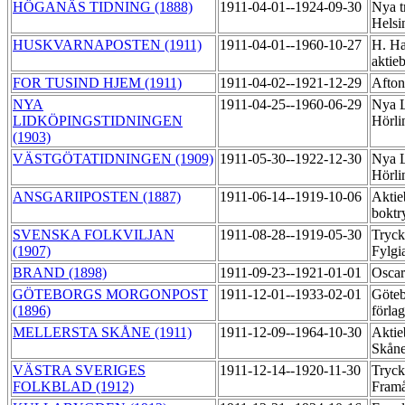
HÖGANÄS TIDNING (1888)
1911-04-01--1924-09-30
Nya t
Helsi
HUSKVARNAPOSTEN (1911)
1911-04-01--1960-10-27
H. Ha
aktie
FOR TUSIND HJEM (1911)
1911-04-02--1921-12-29
Afton
NYA
1911-04-25--1960-06-29
Nya L
LIDKÖPINGSTIDNINGEN
Hörli
(1903)
VÄSTGÖTATIDNINGEN (1909)
1911-05-30--1922-12-30
Nya L
Hörli
ANSGARIIPOSTEN (1887)
1911-06-14--1919-10-06
Aktie
boktr
SVENSKA FOLKVILJAN
1911-08-28--1919-05-30
Tryck
(1907)
Fylgi
BRAND (1898)
1911-09-23--1921-01-01
Oscar
GÖTEBORGS MORGONPOST
1911-12-01--1933-02-01
Göteb
(1896)
förla
MELLERSTA SKÅNE (1911)
1911-12-09--1964-10-30
Aktie
Skåne
VÄSTRA SVERIGES
1911-12-14--1920-11-30
Tryck
FOLKBLAD (1912)
Fram