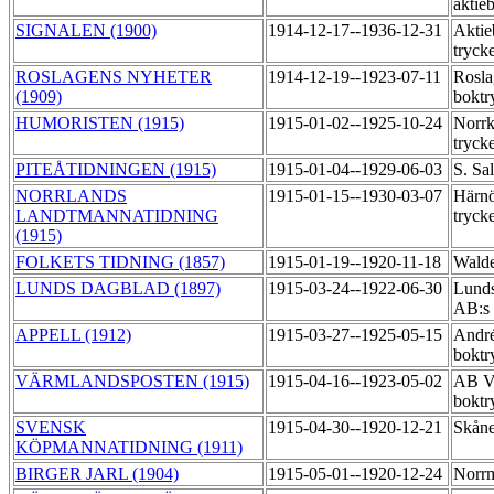
aktie
SIGNALEN (1900)
1914-12-17--1936-12-31
Aktie
tryck
ROSLAGENS NYHETER
1914-12-19--1923-07-11
Rosla
(1909)
boktr
HUMORISTEN (1915)
1915-01-02--1925-10-24
Norrk
tryck
PITEÅTIDNINGEN (1915)
1915-01-04--1929-06-03
S. Sa
NORRLANDS
1915-01-15--1930-03-07
Härnö
LANDTMANNATIDNING
tryck
(1915)
FOLKETS TIDNING (1857)
1915-01-19--1920-11-18
Walde
LUNDS DAGBLAD (1897)
1915-03-24--1922-06-30
Lunds
AB:s 
APPELL (1912)
1915-03-27--1925-05-15
Andr
boktr
VÄRMLANDSPOSTEN (1915)
1915-04-16--1923-05-02
AB V
boktr
SVENSK
1915-04-30--1920-12-21
Skåne
KÖPMANNATIDNING (1911)
BIRGER JARL (1904)
1915-05-01--1920-12-24
Norrm