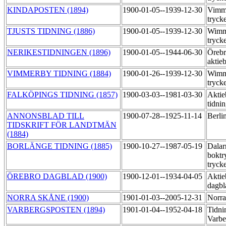
KINDAPOSTEN (1894)
1900-01-05--1939-12-30
Vimme
tryck
TJUSTS TIDNING (1886)
1900-01-05--1939-12-30
Wimme
tryck
NERIKESTIDNINGEN (1896)
1900-01-05--1944-06-30
Örebr
aktie
VIMMERBY TIDNING (1884)
1900-01-26--1939-12-30
Wimme
tryck
FALKÖPINGS TIDNING (1857)
1900-03-03--1981-03-30
Aktie
tidni
ANNONSBLAD TILL
1900-07-28--1925-11-14
Berli
TIDSKRIFT FÖR LANDTMÄN
(1884)
BORLÄNGE TIDNING (1885)
1900-10-27--1987-05-19
Dalar
boktr
tryck
ÖREBRO DAGBLAD (1900)
1900-12-01--1934-04-05
Aktie
dagbl
NORRA SKÅNE (1900)
1901-01-03--2005-12-31
Norra
VARBERGSPOSTEN (1894)
1901-01-04--1952-04-18
Tidni
Varbe