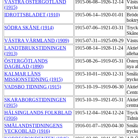
VÄSTRA ÖSTERGÖTLAND
1915-06-08--1926-12-14
Västr
(1915)
tryck
IDROTTSBLADET (1910)
1915-06-14--1920-01-01
Bröde
boktr
SÖDRA SKÅNE (1914)
1915-07-06--1921-03-31
Tryck
Skån
VÄSTRA VÄRMLAND (1909)
1915-07-31--1925-09-29
Västr
LANDTBRUKSTIDNINGEN
1915-08-14--1928-11-24
Aktie
(1913)
alleh
ÖSTERGÖTLANDS
1915-08-26--1919-05-31
Öster
DAGBLAD (1890)
nya a
KALMAR LÄNS
1915-10-01--1920-12-31
Småla
MISSIONSTIDNING (1915)
tryck
VADSBO TIDNING (1915)
1915-10-19--1919-06-30
Aktie
Centr
SKARABORGSTIDNINGEN
1915-10-19--1921-05-31
Aktie
(1915)
centr
HÄLSINGLANDS FOLKBLAD
1915-12-04--1924-12-24
Tryck
(1916)
Tidni
SMÅLANDSTIDNINGENS
1916-01-07--1920-04-30
Småla
VECKOBLAD (1916)
tryck