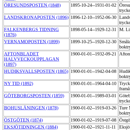
ÖRESUNDSPOSTEN (1848)
1895-10-24--1931-01-02
Öresu
tryck
LANDSKRONAPOSTEN (1896)
1896-12-10--1952-06-30
Land
tryck
FALKENBERGS TIDNING
1898-05-14--1929-12-31
M. Li
(1876)
VERNAMOPOSTEN (1899)
1899-10-25--1920-12-30
Småla
boktr
AFTONBLADET
1900-01-01--1932-09-21
Afton
HALVVECKOUPPLAGAN
(1897)
HUDIKSVALLSPOSTEN (1865)
1900-01-01--1942-04-08
Hudik
boktr
NY TID (1892)
1900-01-01--1964-04-10
Tryck
framå
GÖTEBORGSPOSTEN (1859)
1900-01-01--1989-03-01
Göteb
tryck
BOHUSLÄNINGEN (1878)
1900-01-02--1919-03-26
Ture
boktr
ÖSTGÖTEN (1874)
1900-01-02--1919-07-08
Östgö
EKSJÖTIDNINGEN (1884)
1900-01-02--1921-11-11
Eksjö