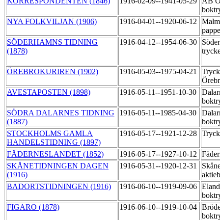
KORRESPONDENTEN (1846)
1916-02-09--1941-05-29
AB Ös
boktr
NYA FOLKVILJAN (1906)
1916-04-01--1920-06-12
Malmö
pappe
SÖDERHAMNS TIDNING
1916-04-12--1954-06-30
Söder
(1878)
tryck
ÖREBROKURIREN (1902)
1916-05-03--1975-04-21
Tryck
Örebr
AVESTAPOSTEN (1898)
1916-05-11--1951-10-30
Dalar
boktr
SÖDRA DALARNES TIDNING
1916-05-11--1985-04-30
Dalar
(1887)
boktr
STOCKHOLMS GAMLA
1916-05-17--1921-12-28
Tryck
HANDELSTIDNING (1897)
FÄDERNESLANDET (1852)
1916-05-17--1927-10-12
Fäder
SKÅNETIDNINGEN DAGEN
1916-05-31--1920-12-31
Skåne
(1916)
aktie
BADORTSTIDNINGEN (1916)
1916-06-10--1919-09-06
Eland
boktr
FIGARO (1878)
1916-06-10--1919-10-04
Bröde
boktr