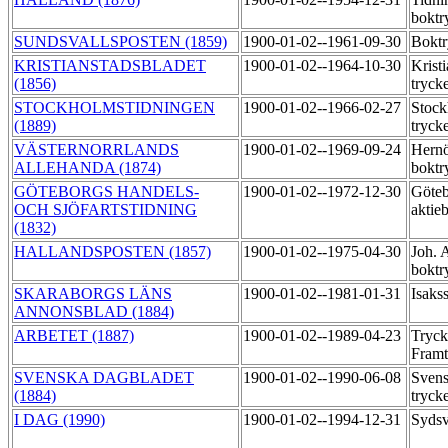
boktr
SUNDSVALLSPOSTEN (1859)
1900-01-02--1961-09-30
Boktr
KRISTIANSTADSBLADET
1900-01-02--1964-10-30
Krist
(1856)
tryck
STOCKHOLMSTIDNINGEN
1900-01-02--1966-02-27
Stock
(1889)
tryck
VÄSTERNORRLANDS
1900-01-02--1969-09-24
Hern
ALLEHANDA (1874)
boktr
GÖTEBORGS HANDELS-
1900-01-02--1972-12-30
Göteb
OCH SJÖFARTSTIDNING
aktie
(1832)
HALLANDSPOSTEN (1857)
1900-01-02--1975-04-30
Joh. 
boktr
SKARABORGS LÄNS
1900-01-02--1981-01-31
Isaks
ANNONSBLAD (1884)
ARBETET (1887)
1900-01-02--1989-04-23
Tryck
Fram
SVENSKA DAGBLADET
1900-01-02--1990-06-08
Svens
(1884)
tryck
I DAG (1990)
1900-01-02--1994-12-31
Sydsv