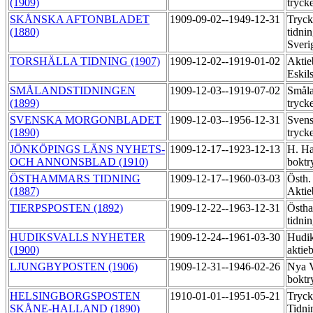
(1909)
tryck
SKÅNSKA AFTONBLADET
1909-09-02--1949-12-31
Tryck
(1880)
tidni
Sveri
TORSHÄLLA TIDNING (1907)
1909-12-02--1919-01-02
Aktie
Eskil
SMÅLANDSTIDNINGEN
1909-12-03--1919-07-02
Småla
(1899)
tryck
SVENSKA MORGONBLADET
1909-12-03--1956-12-31
Svens
(1890)
tryck
JÖNKÖPINGS LÄNS NYHETS-
1909-12-17--1923-12-13
H. Ha
OCH ANNONSBLAD (1910)
boktr
ÖSTHAMMARS TIDNING
1909-12-17--1960-03-03
Östh.
(1887)
Aktie
TIERPSPOSTEN (1892)
1909-12-22--1963-12-31
Östh
tidni
HUDIKSVALLS NYHETER
1909-12-24--1961-03-30
Hudik
(1900)
aktie
LJUNGBYPOSTEN (1906)
1909-12-31--1946-02-26
Nya V
boktr
HELSINGBORGSPOSTEN
1910-01-01--1951-05-21
Tryck
SKÅNE-HALLAND (1890)
Tidni