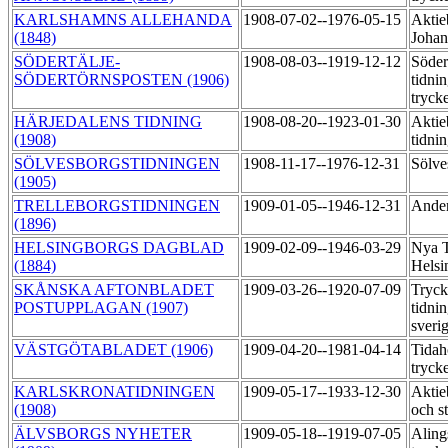
KARLSHAMNS ALLEHANDA
1908-07-02--1976-05-15
Aktie
(1848)
Johan
SÖDERTÄLJE-
1908-08-03--1919-12-12
Söder
SÖDERTÖRNSPOSTEN (1906)
tidni
tryck
HÄRJEDALENS TIDNING
1908-08-20--1923-01-30
Aktie
(1908)
tidni
SÖLVESBORGSTIDNINGEN
1908-11-17--1976-12-31
Sölve
(1905)
TRELLEBORGSTIDNINGEN
1909-01-05--1946-12-31
Ander
(1896)
HELSINGBORGS DAGBLAD
1909-02-09--1946-03-29
Nya T
(1884)
Helsi
SKÅNSKA AFTONBLADET
1909-03-26--1920-07-09
Tryck
POSTUPPLAGAN (1907)
tidni
sveri
VÄSTGÖTABLADET (1906)
1909-04-20--1981-04-14
Tidah
tryck
KARLSKRONATIDNINGEN
1909-05-17--1933-12-30
Aktie
(1908)
och s
ÄLVSBORGS NYHETER
1909-05-18--1919-07-05
Aling