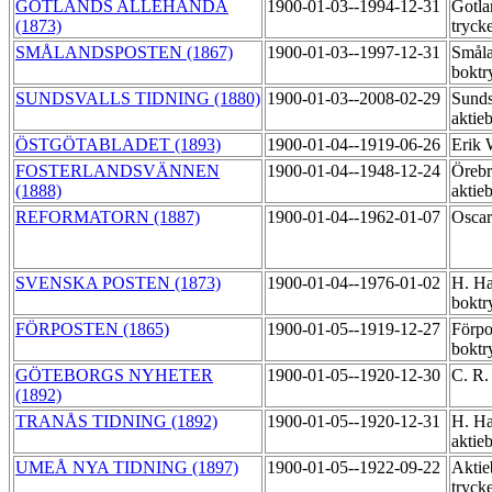
GOTLANDS ALLEHANDA
1900-01-03--1994-12-31
Gotla
(1873)
tryck
SMÅLANDSPOSTEN (1867)
1900-01-03--1997-12-31
Småla
boktr
SUNDSVALLS TIDNING (1880)
1900-01-03--2008-02-29
Sunds
aktie
ÖSTGÖTABLADET (1893)
1900-01-04--1919-06-26
Erik 
FOSTERLANDSVÄNNEN
1900-01-04--1948-12-24
Örebr
(1888)
aktie
REFORMATORN (1887)
1900-01-04--1962-01-07
Oscar
SVENSKA POSTEN (1873)
1900-01-04--1976-01-02
H. Ha
boktr
FÖRPOSTEN (1865)
1900-01-05--1919-12-27
Förpo
boktr
GÖTEBORGS NYHETER
1900-01-05--1920-12-30
C. R.
(1892)
TRANÅS TIDNING (1892)
1900-01-05--1920-12-31
H. Ha
aktie
UMEÅ NYA TIDNING (1897)
1900-01-05--1922-09-22
Aktie
tryck