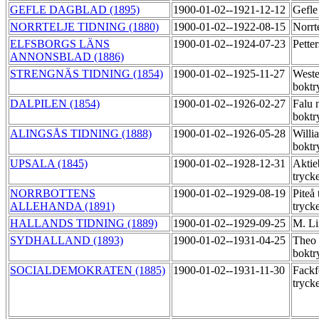
GEFLE DAGBLAD (1895)
1900-01-02--1921-12-12
Gefle
NORRTELJE TIDNING (1880)
1900-01-02--1922-08-15
Norrt
ELFSBORGS LÄNS
1900-01-02--1924-07-23
Pette
ANNONSBLAD (1886)
STRENGNÄS TIDNING (1854)
1900-01-02--1925-11-27
Weste
boktr
DALPILEN (1854)
1900-01-02--1926-02-27
Falu 
boktr
ALINGSÅS TIDNING (1888)
1900-01-02--1926-05-28
Willi
boktr
UPSALA (1845)
1900-01-02--1928-12-31
Aktie
tryck
NORRBOTTENS
1900-01-02--1929-08-19
Piteå 
ALLEHANDA (1891)
tryck
HALLANDS TIDNING (1889)
1900-01-02--1929-09-25
M. Li
SYDHALLAND (1893)
1900-01-02--1931-04-25
Theo
boktr
SOCIALDEMOKRATEN (1885)
1900-01-02--1931-11-30
Fackf
tryck