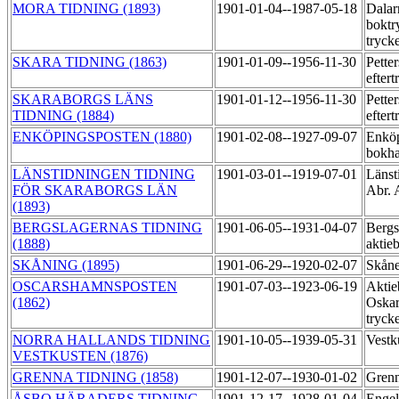
MORA TIDNING (1893)
1901-01-04--1987-05-18
Dalar
boktr
tryck
SKARA TIDNING (1863)
1901-01-09--1956-11-30
Pette
efter
SKARABORGS LÄNS
1901-01-12--1956-11-30
Pette
TIDNING (1884)
efter
ENKÖPINGSPOSTEN (1880)
1901-02-08--1927-09-07
Enköp
bokha
LÄNSTIDNINGEN TIDNING
1901-03-01--1919-07-01
Länst
FÖR SKARABORGS LÄN
Abr. 
(1893)
BERGSLAGERNAS TIDNING
1901-06-05--1931-04-07
Bergs
(1888)
aktie
SKÅNING (1895)
1901-06-29--1920-02-07
Skåne
OSCARSHAMNSPOSTEN
1901-07-03--1923-06-19
Aktie
(1862)
Oskar
tryck
NORRA HALLANDS TIDNING
1901-10-05--1939-05-31
Vestk
VESTKUSTEN (1876)
GRENNA TIDNING (1858)
1901-12-07--1930-01-02
Grenn
ÅSBO HÄRADERS TIDNING
1901-12-17--1928-01-04
Engel