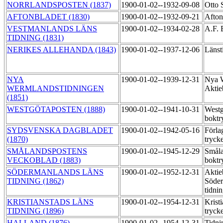
NORRLANDSPOSTEN (1837)
1900-01-02--1932-09-08
Otto 
AFTONBLADET (1830)
1900-01-02--1932-09-21
Afton
VESTMANLANDS LÄNS
1900-01-02--1934-02-28
A.F. 
TIDNING (1831)
NERIKES ALLEHANDA (1843)
1900-01-02--1937-12-06
Länst
NYA
1900-01-02--1939-12-31
Nya W
WERMLANDSTIDNINGEN
Aktie
(1851)
WESTGÖTAPOSTEN (1888)
1900-01-02--1941-10-31
Westg
boktr
SYDSVENSKA DAGBLADET
1900-01-02--1942-05-16
Förla
(1870)
tryck
SMÅLANDSPOSTENS
1900-01-02--1945-12-29
Småla
VECKOBLAD (1883)
boktr
SÖDERMANLANDS LÄNS
1900-01-02--1952-12-31
Aktie
TIDNING (1862)
Söder
tidni
KRISTIANSTADS LÄNS
1900-01-02--1954-12-31
Kristi
TIDNING (1896)
tryck
HALLAND (1876)
1900-01-02--1954-12-31
Tidni