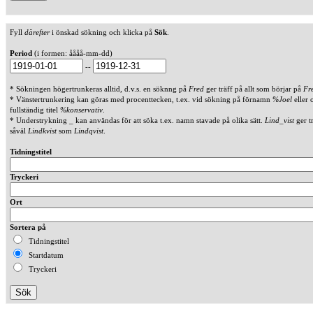
Fyll
därefter
i önskad sökning och klicka på
Sök
.
Period
(i formen: åååå-mm-dd)
--
* Sökningen högertrunkeras alltid, d.v.s. en söknng på
Fred
ger träff på allt som börjar på
Fr
* Vänstertrunkering kan göras med procenttecken, t.ex. vid sökning på förnamn
%Joel
eller 
fullständig titel
%konservativ
.
* Understrykning _ kan användas för att söka t.ex. namn stavade på olika sätt.
Lind_vist
ger t
såväl
Lindkvist
som
Lindqvist
.
Tidningstitel
Tryckeri
Ort
Sortera på
Tidningstitel
Startdatum
Tryckeri