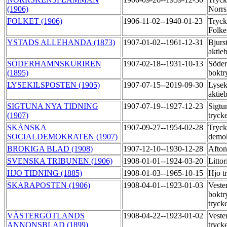
(1906)
Norrs
FOLKET (1906)
1906-11-02--1940-01-23
Tryck
Folke
YSTADS ALLEHANDA (1873)
1907-01-02--1961-12-31
Bjurs
aktie
SÖDERHAMNSKURIREN
1907-02-18--1931-10-13
Söder
(1895)
boktr
LYSEKILSPOSTEN (1905)
1907-07-15--2019-09-30
Lysek
aktie
SIGTUNA NYA TIDNING
1907-07-19--1927-12-23
Sigtu
(1907)
tryck
SKÅNSKA
1907-09-27--1954-02-28
Tryck
SOCIALDEMOKRATEN (1907)
demo
BROKIGA BLAD (1908)
1907-12-10--1930-12-28
Afton
SVENSKA TRIBUNEN (1906)
1908-01-01--1924-03-20
Litto
HJO TIDNING (1885)
1908-01-03--1965-10-15
Hjo t
SKARAPOSTEN (1906)
1908-04-01--1923-01-03
Veste
boktr
tryck
VÄSTERGÖTLANDS
1908-04-22--1923-01-02
Veste
ANNONSBLAD (1899)
tryck