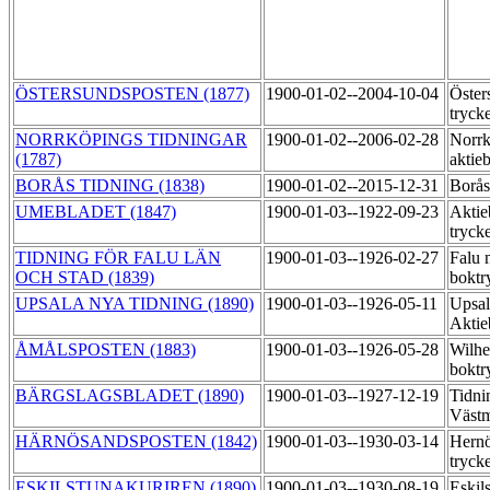
ÖSTERSUNDSPOSTEN (1877)
1900-01-02--2004-10-04
Öster
tryck
NORRKÖPINGS TIDNINGAR
1900-01-02--2006-02-28
Norrk
(1787)
aktie
BORÅS TIDNING (1838)
1900-01-02--2015-12-31
Borås
UMEBLADET (1847)
1900-01-03--1922-09-23
Aktie
tryck
TIDNING FÖR FALU LÄN
1900-01-03--1926-02-27
Falu 
OCH STAD (1839)
boktr
UPSALA NYA TIDNING (1890)
1900-01-03--1926-05-11
Upsal
Aktie
ÅMÅLSPOSTEN (1883)
1900-01-03--1926-05-28
Wilh
boktr
BÄRGSLAGSBLADET (1890)
1900-01-03--1927-12-19
Tidni
Västm
HÄRNÖSANDSPOSTEN (1842)
1900-01-03--1930-03-14
Hernö
tryck
ESKILSTUNAKURIREN (1890)
1900-01-03--1930-08-19
Eskil