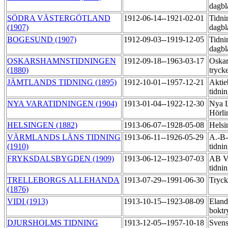
dagb
SÖDRA VÄSTERGÖTLAND
1912-06-14--1921-02-01
Tidni
(1907)
dagb
BOGESUND (1907)
1912-09-03--1919-12-05
Tidni
dagb
OSKARSHAMNSTIDNINGEN
1912-09-18--1963-03-17
Oskar
(1880)
tryck
JÄMTLANDS TIDNING (1895)
1912-10-01--1957-12-21
Aktie
tidni
NYA VARATIDNINGEN (1904)
1913-01-04--1922-12-30
Nya L
Hörli
HELSINGEN (1882)
1913-06-07--1928-05-08
Helsi
VÄRMLANDS LÄNS TIDNING
1913-06-11--1926-05-29
A.-B-
(1910)
tidni
FRYKSDALSBYGDEN (1909)
1913-06-12--1923-07-03
AB Vä
tidni
TRELLEBORGS ALLEHANDA
1913-07-29--1991-06-30
Tryck
(1876)
VIDI (1913)
1913-10-15--1923-08-09
Eland
boktr
DJURSHOLMS TIDNING
1913-12-05--1957-10-18
Svens