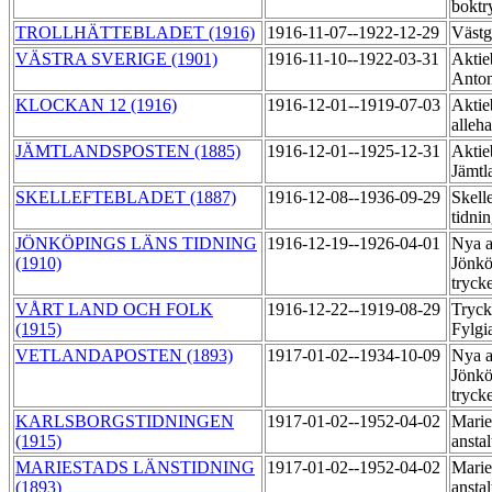
boktr
TROLLHÄTTEBLADET (1916)
1916-11-07--1922-12-29
Västg
VÄSTRA SVERIGE (1901)
1916-11-10--1922-03-31
Aktie
Anton
KLOCKAN 12 (1916)
1916-12-01--1919-07-03
Aktie
alleh
JÄMTLANDSPOSTEN (1885)
1916-12-01--1925-12-31
Aktie
Jämtl
SKELLEFTEBLADET (1887)
1916-12-08--1936-09-29
Skell
tidni
JÖNKÖPINGS LÄNS TIDNING
1916-12-19--1926-04-01
Nya a
(1910)
Jönkö
tryck
VÅRT LAND OCH FOLK
1916-12-22--1919-08-29
Tryck
(1915)
Fylgi
VETLANDAPOSTEN (1893)
1917-01-02--1934-10-09
Nya a
Jönkö
tryck
KARLSBORGSTIDNINGEN
1917-01-02--1952-04-02
Marie
(1915)
ansta
MARIESTADS LÄNSTIDNING
1917-01-02--1952-04-02
Marie
(1893)
ansta