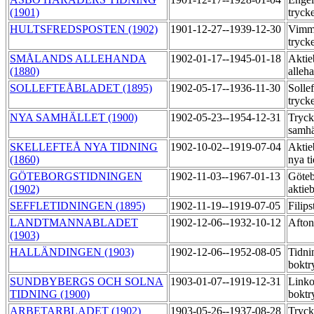
(1901)
tryck
HULTSFREDSPOSTEN (1902)
1901-12-27--1939-12-30
Vimme
tryck
SMÅLANDS ALLEHANDA
1902-01-17--1945-01-18
Aktie
(1880)
alleh
SOLLEFTEÅBLADET (1895)
1902-05-17--1936-11-30
Sollef
tryck
NYA SAMHÄLLET (1900)
1902-05-23--1954-12-31
Tryck
samhä
SKELLEFTEÅ NYA TIDNING
1902-10-02--1919-07-04
Aktie
(1860)
nya t
GÖTEBORGSTIDNINGEN
1902-11-03--1967-01-13
Göteb
(1902)
aktie
SEFFLETIDNINGEN (1895)
1902-11-19--1919-07-05
Filips
LANDTMANNABLADET
1902-12-06--1932-10-12
Afton
(1903)
HALLÄNDINGEN (1903)
1902-12-06--1952-08-05
Tidni
boktr
SUNDBYBERGS OCH SOLNA
1903-01-07--1919-12-31
Linko
TIDNING (1900)
boktr
ARBETARBLADET (1902)
1903-05-26--1937-08-28
Tryck