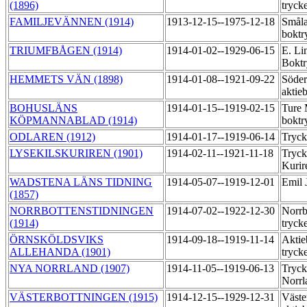
(1896)
tryck
FAMILJEVÄNNEN (1914)
1913-12-15--1975-12-18
Småla
boktr
TRIUMFBÅGEN (1914)
1914-01-02--1929-06-15
E. Li
Boktr
HEMMETS VÄN (1898)
1914-01-08--1921-09-22
Söder
aktie
BOHUSLÄNS
1914-01-15--1919-02-15
Ture
KÖPMANNABLAD (1914)
boktr
ODLAREN (1912)
1914-01-17--1919-06-14
Tryck
LYSEKILSKURIREN (1901)
1914-02-11--1921-11-18
Tryck
Kuri
WADSTENA LÄNS TIDNING
1914-05-07--1919-12-01
Emil 
(1857)
NORRBOTTENSTIDNINGEN
1914-07-02--1922-12-30
Norrb
(1914)
tryck
ÖRNSKÖLDSVIKS
1914-09-18--1919-11-14
Aktie
ALLEHANDA (1901)
tryck
NYA NORRLAND (1907)
1914-11-05--1919-06-13
Tryck
Norr
VÄSTERBOTTNINGEN (1915)
1914-12-15--1929-12-31
Väste