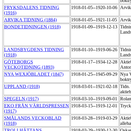
boktr
FRYKSDALENS TIDNING
1918-01-05--1920-10-06
Arvik
(1916)
ARVIKA TIDNING (1884)
1918-01-05--1921-11-05
Arvik
BONDETIDNINGEN (1918)
1918-01-09--1919-12-13
Tidni
Lands
LANDSBYGDENS TIDNING
1918-01-10--1919-06-26
Tidni
(1918)
Lands
GÖTEBORGS
1918-01-17--1934-12-28
Aktie
VECKOTIDNING (1893)
Anton
NYA WEXJÖBLADET (1847)
1918-01-25--1945-09-29
Nya V
boktr
UPPLAND (1918)
1918-03-01--1921-02-18
Tidn.
aktie
SPEGELN (1917)
1918-03-10--1919-09-01
Rolan
EKO FRÅN VÄRLDSPRESSEN
1918-03-15--1919-12-01
Tryck
(1917)
SMÅLANDS VECKOBLAD
1918-03-28--1919-03-29
Aktie
(1918)
alleh
TROLLHÄTTANS
1918-03-29--1930-12-30
Oskar