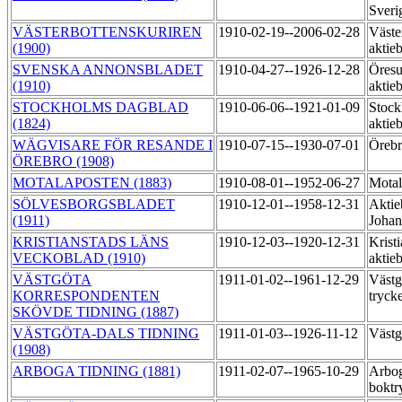
Sveri
VÄSTERBOTTENSKURIREN
1910-02-19--2006-02-28
Väste
(1900)
aktie
SVENSKA ANNONSBLADET
1910-04-27--1926-12-28
Öresu
(1910)
aktie
STOCKHOLMS DAGBLAD
1910-06-06--1921-01-09
Stock
(1824)
aktie
WÄGVISARE FÖR RESANDE I
1910-07-15--1930-07-01
Örebr
ÖREBRO (1908)
MOTALAPOSTEN (1883)
1910-08-01--1952-06-27
Motal
SÖLVESBORGSBLADET
1910-12-01--1958-12-31
Aktie
(1911)
Johan
KRISTIANSTADS LÄNS
1910-12-03--1920-12-31
Kristi
VECKOBLAD (1910)
aktie
VÄSTGÖTA
1911-01-02--1961-12-29
Västg
KORRESPONDENTEN
tryck
SKÖVDE TIDNING (1887)
VÄSTGÖTA-DALS TIDNING
1911-01-03--1926-11-12
Västg
(1908)
ARBOGA TIDNING (1881)
1911-02-07--1965-10-29
Arbo
boktr