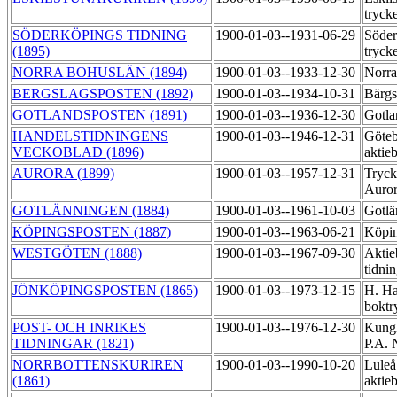
tryck
SÖDERKÖPINGS TIDNING
1900-01-03--1931-06-29
Söder
(1895)
tryck
NORRA BOHUSLÄN (1894)
1900-01-03--1933-12-30
Norra
BERGSLAGSPOSTEN (1892)
1900-01-03--1934-10-31
Bärgs
GOTLANDSPOSTEN (1891)
1900-01-03--1936-12-30
Gotla
HANDELSTIDNINGENS
1900-01-03--1946-12-31
Göteb
VECKOBLAD (1896)
aktie
AURORA (1899)
1900-01-03--1957-12-31
Tryck
Auror
GOTLÄNNINGEN (1884)
1900-01-03--1961-10-03
Gotlä
KÖPINGSPOSTEN (1887)
1900-01-03--1963-06-21
Köpin
WESTGÖTEN (1888)
1900-01-03--1967-09-30
Aktie
tidni
JÖNKÖPINGSPOSTEN (1865)
1900-01-03--1973-12-15
H. Ha
boktr
POST- OCH INRIKES
1900-01-03--1976-12-30
Kungl
TIDNINGAR (1821)
P.A. 
NORRBOTTENSKURIREN
1900-01-03--1990-10-20
Luleå
(1861)
aktie