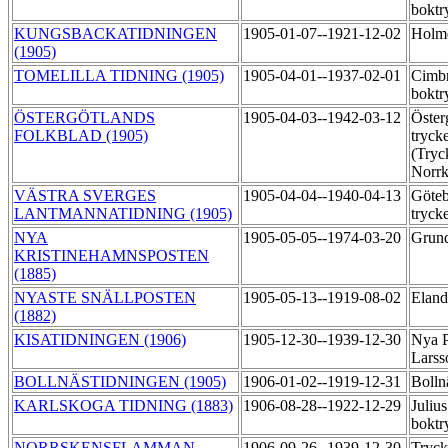
boktr
KUNGSBACKATIDNINGEN
1905-01-07--1921-12-02
Holmq
(1905)
TOMELILLA TIDNING (1905)
1905-04-01--1937-02-01
Cimbr
boktr
ÖSTERGÖTLANDS
1905-04-03--1942-03-12
Öster
FOLKBLAD (1905)
trycke
(Tryc
Norrk
VÄSTRA SVERGES
1905-04-04--1940-04-13
Göteb
LANTMANNATIDNING (1905)
tryck
NYA
1905-05-05--1974-03-20
Grund
KRISTINEHAMNSPOSTEN
(1885)
NYASTE SNÄLLPOSTEN
1905-05-13--1919-08-02
Eland
(1882)
KISATIDNINGEN (1906)
1905-12-30--1939-12-30
Nya P
Larss
BOLLNÄSTIDNINGEN (1905)
1906-01-02--1919-12-31
Bolln
KARLSKOGA TIDNING (1883)
1906-08-28--1922-12-29
Juliu
boktr
NORRSKENSFLAMMAN
1906-09-26--1939-12-30
Tryck