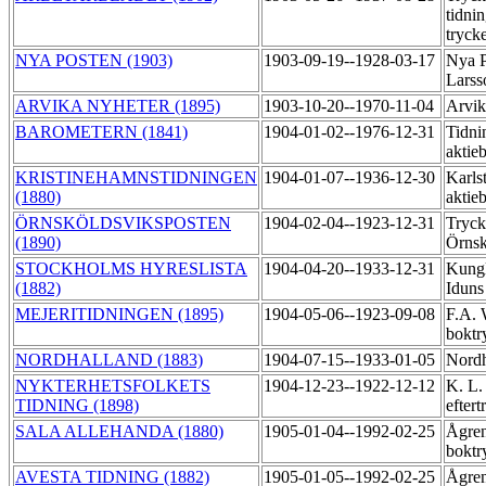
tidni
tryck
NYA POSTEN (1903)
1903-09-19--1928-03-17
Nya P
Larss
ARVIKA NYHETER (1895)
1903-10-20--1970-11-04
Arvik
BAROMETERN (1841)
1904-01-02--1976-12-31
Tidni
aktie
KRISTINEHAMNSTIDNINGEN
1904-01-07--1936-12-30
Karls
(1880)
aktie
ÖRNSKÖLDSVIKSPOSTEN
1904-02-04--1923-12-31
Tryck
(1890)
Örnsk
STOCKHOLMS HYRESLISTA
1904-04-20--1933-12-31
Kungl
(1882)
Iduns
MEJERITIDNINGEN (1895)
1904-05-06--1923-09-08
F.A. 
boktr
NORDHALLAND (1883)
1904-07-15--1933-01-05
Nordh
NYKTERHETSFOLKETS
1904-12-23--1922-12-12
K. L.
TIDNING (1898)
efter
SALA ALLEHANDA (1880)
1905-01-04--1992-02-25
Ågre
boktr
AVESTA TIDNING (1882)
1905-01-05--1992-02-25
Ågre