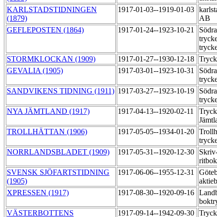
KARLSTADSTIDNINGEN
1917-01-03--1919-01-03
karlst
(1879)
AB
GEFLEPOSTEN (1864)
1917-01-24--1923-10-21
Södra
tryck
tryck
STORMKLOCKAN (1909)
1917-01-27--1930-12-18
Tryck
GEVALIA (1905)
1917-03-01--1923-10-31
Södra
tryck
SANDVIKENS TIDNING (1911)
1917-03-27--1923-10-19
Södra
tryck
NYA JÄMTLAND (1917)
1917-04-13--1920-02-11
Tryck
Jämt
TROLLHÄTTAN (1906)
1917-05-05--1934-01-20
Trollh
tryck
NORRLANDSBLADET (1909)
1917-05-31--1920-12-30
Skriv
ritbo
SVENSK SJÖFARTSTIDNING
1917-06-06--1955-12-31
Göteb
(1905)
aktie
XPRESSEN (1917)
1917-08-30--1920-09-16
Land
boktr
VÄSTERBOTTENS
1917-09-14--1942-09-30
Tryck