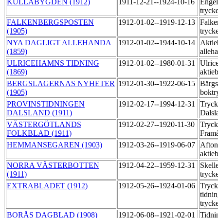
KULLABYGDEN (1912)
1911-12-21--1924-10-16
Engel
tryck
FALKENBERGSPOSTEN
1912-01-02--1919-12-13
Falke
(1905)
tryck
NYA DAGLIGT ALLEHANDA
1912-01-02--1944-10-14
Aktie
(1859)
alleh
ULRICEHAMNS TIDNING
1912-01-02--1980-01-31
Ulric
(1869)
aktie
BERGSLAGERNAS NYHETER
1912-01-30--1922-06-15
Bärgs
(1905)
boktr
PROVINSTIDNINGEN
1912-02-17--1994-12-31
Tryck
DALSLAND (1911)
Dalsl
VÄSTERGÖTLANDS
1912-02-27--1920-11-30
Tryck
FOLKBLAD (1911)
Fram
HEMMANSEGAREN (1903)
1912-03-26--1919-06-07
Afton
aktie
NORRA VÄSTERBOTTEN
1912-04-22--1959-12-31
Skell
(1911)
tryck
EXTRABLADET (1912)
1912-05-26--1924-01-06
Tryck
tidni
tryck
BORÅS DAGBLAD (1908)
1912-06-08--1921-02-01
Tidni