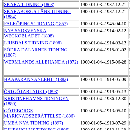
SKARA TIDNING (1863)
1900-01-03--1937-12-21
SKARABORGS LÄNS TIDNING
1900-01-03--1937-12-21
(1884)
FALKÖPINGS TIDNING (1857)
1900-01-03--1945-04-10
NYA SYDSVENSKA
1900-01-04--1914-02-12
WECKOBLADET (1898)
LJUSDALS TIDNING (1896)
1900-01-04--1914-03-13
SÖDRA DALARNES TIDNING
1900-01-04--1915-01-02
(1887)
WERMLANDS ALLEHANDA (1872)
1900-01-04--1915-06-28
HAAPARANNANLEHTI (1882)
1900-01-04--1919-05-09
ÖSTGÖTABLADET (1893)
1900-01-04--1919-05-13
KRISTINEHAMNSTIDNINGEN
1900-01-04--1936-12-30
(1880)
GÖTEBORGS
1900-01-05--1913-05-10
MARKNADSBERÄTTELSE (1886)
UMEÅ NYA TIDNING (1897)
1900-01-05--1913-07-29
DJURSHOLMS TIDNING (1896)
1900-01-05--1913-11-28