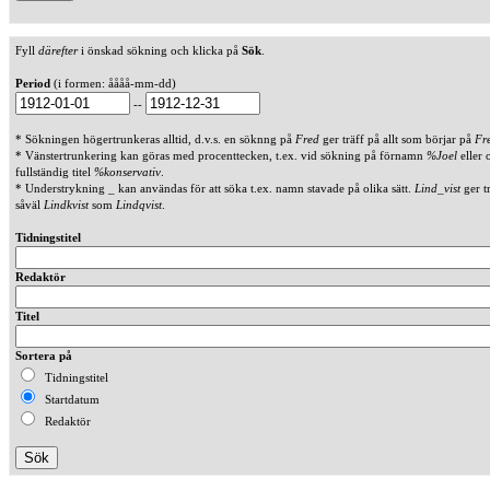
Fyll
därefter
i önskad sökning och klicka på
Sök
.
Period
(i formen: åååå-mm-dd)
--
* Sökningen högertrunkeras alltid, d.v.s. en söknng på
Fred
ger träff på allt som börjar på
Fr
* Vänstertrunkering kan göras med procenttecken, t.ex. vid sökning på förnamn
%Joel
eller 
fullständig titel
%konservativ
.
* Understrykning _ kan användas för att söka t.ex. namn stavade på olika sätt.
Lind_vist
ger t
såväl
Lindkvist
som
Lindqvist
.
Tidningstitel
Redaktör
Titel
Sortera på
Tidningstitel
Startdatum
Redaktör