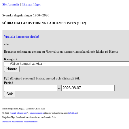
Sökformulär
|
Färdiga frågor
Svenska dagstidningar 1900--2026
SÖDRA HALLANDS TIDNING LAHOLMSPOSTEN (1912)
Visa alla kategorier direkt!
eller
Begränsa sökningen genom att
först
välja en kategori att söka på och klicka på Hämta.
Kategori
Fyll
därefter
i eventuell önskad period och klicka på Sök.
Period
--
Sidan skapad Fri Aug 07 03:25:59 CEST 2026
© 2026
Kungl. biblioteket
/
Tidningsenheten
(Frågor och information:
te@kb.se
)
Projektet Nya Lundstedt har finansierats med medel från
Stiftelsen Riksbankens Jubileumsfond