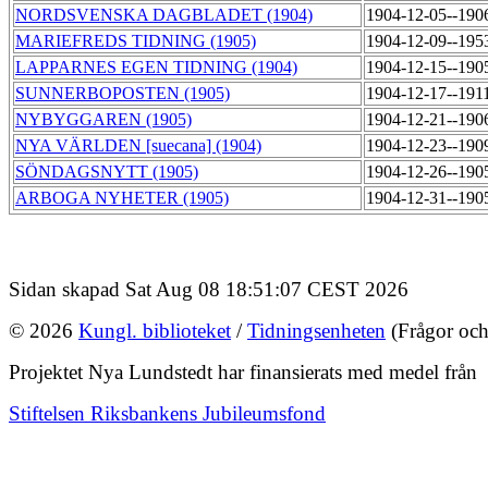
NORDSVENSKA DAGBLADET (1904)
1904-12-05--190
MARIEFREDS TIDNING (1905)
1904-12-09--195
LAPPARNES EGEN TIDNING (1904)
1904-12-15--190
SUNNERBOPOSTEN (1905)
1904-12-17--191
NYBYGGAREN (1905)
1904-12-21--190
NYA VÄRLDEN [suecana] (1904)
1904-12-23--190
SÖNDAGSNYTT (1905)
1904-12-26--190
ARBOGA NYHETER (1905)
1904-12-31--190
Sidan skapad Sat Aug 08 18:51:07 CEST 2026
© 2026
Kungl. biblioteket
/
Tidningsenheten
(Frågor och
Projektet Nya Lundstedt har finansierats med medel från
Stiftelsen Riksbankens Jubileumsfond