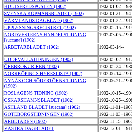
HULTSFREDSPOSTEN (1902)
1902-01-02--193
SVENSKA KÖPMANSBLADET (1902)
1902-01-21--194
VÄRMLANDS DAGBLAD (1902)
1902-01-22--191
UPPLYSNINGSREGISTRET (1902)
1902-02-15--191
NORDVESTERNS HANDELSTIDNING
1902-03-05--190
[suecana] (1902)
ARBETARBLADET (1902)
1902-03-14--
UDDEVALLATIDNINGEN (1902)
1902-05-02--191
ÖREBROKURIREN (1902)
1902-05-24--198
NORRKÖPINGS HYRESLISTA (1902)
1902-06-14--190
NYNÄS OCH SÖDERTÖRNS TIDNING
1902-06-21--190
(1902)
ROSLAGENS TIDNING (1902)
1902-10-15--190
OSKARSHAMNSBLADET (1902)
1902-10-25--190
ASHLAND BLADET [suecana] (1902)
1902-11-01--190
GÖTEBORGSTIDNINGEN (1902)
1902-11-03--196
ARBETAREN (1902)
1902-11-15--190
VÄSTRA DAGBLADET
1902-12-01--191