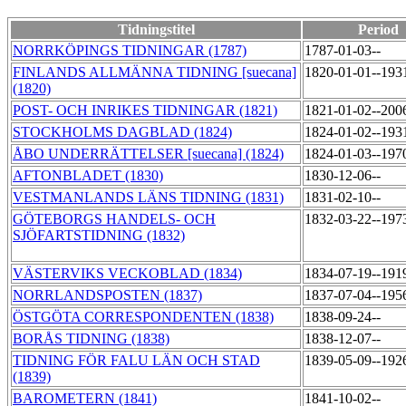
Tidningstitel
Period
NORRKÖPINGS TIDNINGAR (1787)
1787-01-03--
FINLANDS ALLMÄNNA TIDNING [suecana]
1820-01-01--193
(1820)
POST- OCH INRIKES TIDNINGAR (1821)
1821-01-02--200
STOCKHOLMS DAGBLAD (1824)
1824-01-02--193
ÅBO UNDERRÄTTELSER [suecana] (1824)
1824-01-03--197
AFTONBLADET (1830)
1830-12-06--
VESTMANLANDS LÄNS TIDNING (1831)
1831-02-10--
GÖTEBORGS HANDELS- OCH
1832-03-22--197
SJÖFARTSTIDNING (1832)
VÄSTERVIKS VECKOBLAD (1834)
1834-07-19--191
NORRLANDSPOSTEN (1837)
1837-07-04--195
ÖSTGÖTA CORRESPONDENTEN (1838)
1838-09-24--
BORÅS TIDNING (1838)
1838-12-07--
TIDNING FÖR FALU LÄN OCH STAD
1839-05-09--192
(1839)
BAROMETERN (1841)
1841-10-02--