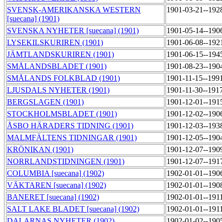
SVENSK-AMERIKANSKA WESTERN
1901-03-21--192
[suecana] (1901)
SVENSKA NYHETER [suecana] (1901)
1901-05-14--190
LYSEKILSKURIREN (1901)
1901-06-08--192
JÄMTLANDSKURIREN (1901)
1901-06-15--194
SMÅLANDSBLADET (1901)
1901-08-23--190
SMÅLANDS FOLKBLAD (1901)
1901-11-15--199
LJUSDALS NYHETER (1901)
1901-11-30--191
BERGSLAGEN (1901)
1901-12-01--191
STOCKHOLMSBLADET (1901)
1901-12-02--190
ÅSBO HÄRADERS TIDNING (1901)
1901-12-03--193
MALMFÄLTENS TIDNINGAR (1901)
1901-12-05--190
KRÖNIKAN (1901)
1901-12-07--190
NORRLANDSTIDNINGEN (1901)
1901-12-07--191
COLUMBIA [suecana] (1902)
1902-01-01--190
VÄKTAREN [suecana] (1902)
1902-01-01--190
BANERET [suecana] (1902)
1902-01-01--191
SALT LAKE BLADET [suecana] (1902)
1902-01-01--191
DALARNAS NYHETER (1902)
1902-01-02--190