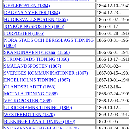
GEFLEPOSTEN (1864)
1864-12-10--194
DAGENS NYHETER (1864)
1864-12-23--
HUDIKSVALLSPOSTEN (1865)
1865-01-07--195
JÖNKÖPINGSPOSTEN (1865)
1865-01-17--
FÖRPOSTEN (1865)
1865-01-28--191
NORA STADS OCH BERGSLAGS TIDNING
1866-03-31--196
(1866)
SKANDINAVEN [suecana] (1866)
1866-06-01--194
STRÖMSTADS TIDNING (1866)
1866-10-17--191
SMÅLANDSPOSTEN (1867)
1867-01-02--
SVERIGES KOMMUNIKATIONER (1867)
1867-03-15--198
ENGELHOLMS TIDNING (1867)
1867-10-01--194
ÖLANDSBLADET (1868)
1867-12-16--
MOTALA TIDNING (1868)
1868-07-24--190
VECKOPOSTEN (1868)
1868-12-03--199
ULRICEHAMNS TIDNING (1869)
1869-10-12--
WESTERBOTTEN (1870)
1869-12-03--191
BLEKINGE LÄNS TIDNING (1870)
1870-01-05--
SYDSVENSKA DAGBLADET (1870)
1870-04-29--200