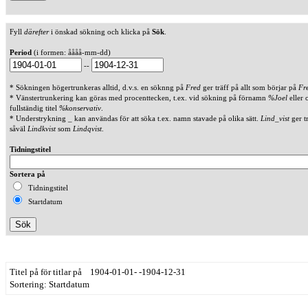
Fyll
därefter
i önskad sökning och klicka på
Sök
.
Period
(i formen: åååå-mm-dd)
--
* Sökningen högertrunkeras alltid, d.v.s. en söknng på
Fred
ger träff på allt som börjar på
Fr
* Vänstertrunkering kan göras med procenttecken, t.ex. vid sökning på förnamn
%Joel
eller 
fullständig titel
%konservativ
.
* Understrykning _ kan användas för att söka t.ex. namn stavade på olika sätt.
Lind_vist
ger t
såväl
Lindkvist
som
Lindqvist
.
Tidningstitel
Sortera på
Tidningstitel
Startdatum
Titel på för titlar på 1904-01-01- -1904-12-31
Sortering: Startdatum