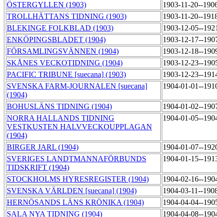
ÖSTERGYLLEN (1903)
1903-11-20--190
TROLLHÄTTANS TIDNING (1903)
1903-11-20--191
BLEKINGE FOLKBLAD (1903)
1903-12-05--192
ENKÖPINGSBLADET (1904)
1903-12-17--190
FÖRSAMLINGSVÄNNEN (1904)
1903-12-18--190
SKÅNES VECKOTIDNING (1904)
1903-12-23--190
PACIFIC TRIBUNE [suecana] (1903)
1903-12-23--191
SVENSKA FARM-JOURNALEN [suecana]
1904-01-01--191
(1904)
BOHUSLÄNS TIDNING (1904)
1904-01-02--190
NORRA HALLANDS TIDNING
1904-01-05--190
VESTKUSTEN HALVVECKOUPPLAGAN
(1904)
BIRGER JARL (1904)
1904-01-07--192
SVERIGES LANDTMANNAFÖRBUNDS
1904-01-15--191
TIDSKRIFT (1904)
STOCKHOLMS HYRESREGISTER (1904)
1904-02-16--190
SVENSKA VÄRLDEN [suecana] (1904)
1904-03-11--190
HERNÖSANDS LÄNS KRÖNIKA (1904)
1904-04-04--190
SALA NYA TIDNING (1904)
1904-04-08--190