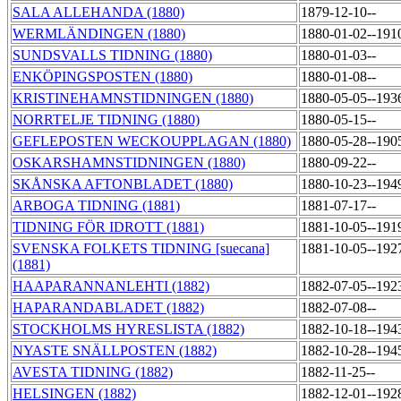
SALA ALLEHANDA (1880)
1879-12-10--
WERMLÄNDINGEN (1880)
1880-01-02--191
SUNDSVALLS TIDNING (1880)
1880-01-03--
ENKÖPINGSPOSTEN (1880)
1880-01-08--
KRISTINEHAMNSTIDNINGEN (1880)
1880-05-05--193
NORRTELJE TIDNING (1880)
1880-05-15--
GEFLEPOSTEN WECKOUPPLAGAN (1880)
1880-05-28--190
OSKARSHAMNSTIDNINGEN (1880)
1880-09-22--
SKÅNSKA AFTONBLADET (1880)
1880-10-23--194
ARBOGA TIDNING (1881)
1881-07-17--
TIDNING FÖR IDROTT (1881)
1881-10-05--191
SVENSKA FOLKETS TIDNING [suecana]
1881-10-05--192
(1881)
HAAPARANNANLEHTI (1882)
1882-07-05--192
HAPARANDABLADET (1882)
1882-07-08--
STOCKHOLMS HYRESLISTA (1882)
1882-10-18--194
NYASTE SNÄLLPOSTEN (1882)
1882-10-28--194
AVESTA TIDNING (1882)
1882-11-25--
HELSINGEN (1882)
1882-12-01--192