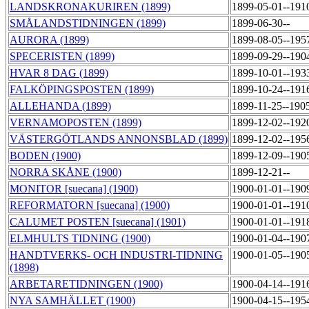
LANDSKRONAKURIREN (1899)
1899-05-01--191
SMÅLANDSTIDNINGEN (1899)
1899-06-30--
AURORA (1899)
1899-08-05--195
SPECERISTEN (1899)
1899-09-29--190
HVAR 8 DAG (1899)
1899-10-01--193
FALKÖPINGSPOSTEN (1899)
1899-10-24--191
ALLEHANDA (1899)
1899-11-25--190
VERNAMOPOSTEN (1899)
1899-12-02--192
VÄSTERGÖTLANDS ANNONSBLAD (1899)
1899-12-02--195
BODEN (1900)
1899-12-09--190
NORRA SKÅNE (1900)
1899-12-21--
MONITOR [suecana] (1900)
1900-01-01--190
REFORMATORN [suecana] (1900)
1900-01-01--191
CALUMET POSTEN [suecana] (1901)
1900-01-01--191
ELMHULTS TIDNING (1900)
1900-01-04--190
HANDTVERKS- OCH INDUSTRI-TIDNING
1900-01-05--190
(1898)
ARBETARETIDNINGEN (1900)
1900-04-14--191
NYA SAMHÄLLET (1900)
1900-04-15--195