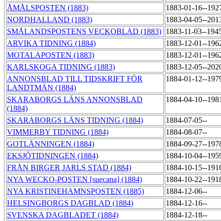
ÅMÅLSPOSTEN (1883)
1883-01-16--192
NORDHALLAND (1883)
1883-04-05--201
SMÅLANDSPOSTENS VECKOBLAD (1883)
1883-11-03--194
ARVIKA TIDNING (1884)
1883-12-01--196
MOTALAPOSTEN (1883)
1883-12-01--196
KARLSKOGA TIDNING (1883)
1883-12-05--202
ANNONSBLAD TILL TIDSKRIFT FÖR
1884-01-12--197
LANDTMÄN (1884)
SKARABORGS LÄNS ANNONSBLAD
1884-04-10--198
(1884)
SKARABORGS LÄNS TIDNING (1884)
1884-07-05--
VIMMERBY TIDNING (1884)
1884-08-07--
GOTLÄNNINGEN (1884)
1884-09-27--197
EKSJÖTIDNINGEN (1884)
1884-10-04--195
FRÅN BIRGER JARLS STAD (1884)
1884-10-15--191
NYA WECKO-POSTEN [suecana] (1884)
1884-10-22--191
NYA KRISTINEHAMNSPOSTEN (1885)
1884-12-06--
HELSINGBORGS DAGBLAD (1884)
1884-12-16--
SVENSKA DAGBLADET (1884)
1884-12-18--