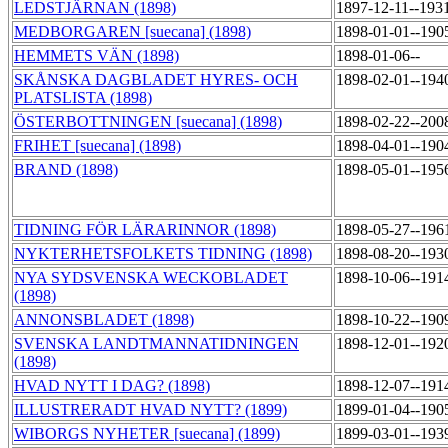
LEDSTJÄRNAN (1898)
1897-12-11--193
MEDBORGAREN [suecana] (1898)
1898-01-01--190
HEMMETS VÄN (1898)
1898-01-06--
SKÅNSKA DAGBLADET HYRES- OCH
1898-02-01--194
PLATSLISTA (1898)
ÖSTERBOTTNINGEN [suecana] (1898)
1898-02-22--200
FRIHET [suecana] (1898)
1898-04-01--190
BRAND (1898)
1898-05-01--195
TIDNING FÖR LÄRARINNOR (1898)
1898-05-27--196
NYKTERHETSFOLKETS TIDNING (1898)
1898-08-20--193
NYA SYDSVENSKA WECKOBLADET
1898-10-06--191
(1898)
ANNONSBLADET (1898)
1898-10-22--190
SVENSKA LANDTMANNATIDNINGEN
1898-12-01--192
(1898)
HVAD NYTT I DAG? (1898)
1898-12-07--191
ILLUSTRERADT HVAD NYTT? (1899)
1899-01-04--190
WIBORGS NYHETER [suecana] (1899)
1899-03-01--193