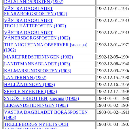
DALSLANDSPOSTEN (1902)
VÄSTRA DAGBLADET
1902-12-01--191
SKARABORGSPOSTEN (1902)
VÄSTRA DAGBLADET
1902-12-01--191
TROLLHÄTTEPOSTEN (1902)
VÄSTRA DAGBLADET
1902-12-01--191
VÄNERSBORGSPOSTEN (1902)
THE AUGUSTANA OBSERVER [suecana]
1902-12-01--197
(1902)
MARIEFREDSTIDNINGEN (1902)
1902-12-05--190
LANDTMANNABLADET (1903)
1902-12-06--194
KALMARSUNDSPOSTEN (1903)
1902-12-09--190
LANTERNAN (1902)
1902-12-15--198
HALLÄNDINGEN (1903)
1902-12-16--195
SEFFLE NYHETER (1903)
1902-12-17--190
SYDÖSTERBOTTEN [suecana] (1903)
1903-01-01--198
LEKSANDSTIDNINGEN (1903)
1903-01-02--190
VÄSTRA DAGBLADET BORÅSPOSTEN
1903-01-02--191
(1903)
TRELLEBORGS NYHETS OCH
1903-01-03--190