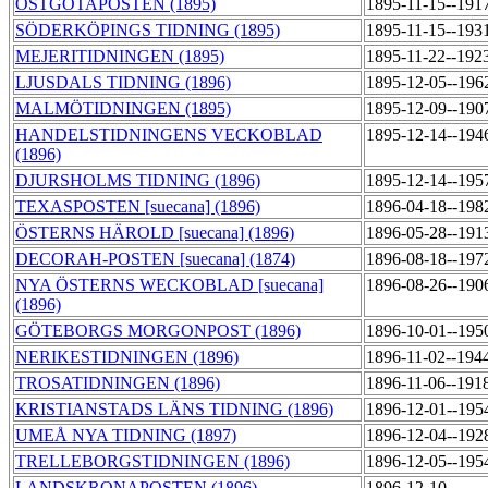
ÖSTGÖTAPOSTEN (1895)
1895-11-15--191
SÖDERKÖPINGS TIDNING (1895)
1895-11-15--193
MEJERITIDNINGEN (1895)
1895-11-22--192
LJUSDALS TIDNING (1896)
1895-12-05--196
MALMÖTIDNINGEN (1895)
1895-12-09--190
HANDELSTIDNINGENS VECKOBLAD
1895-12-14--194
(1896)
DJURSHOLMS TIDNING (1896)
1895-12-14--195
TEXASPOSTEN [suecana] (1896)
1896-04-18--198
ÖSTERNS HÄROLD [suecana] (1896)
1896-05-28--191
DECORAH-POSTEN [suecana] (1874)
1896-08-18--197
NYA ÖSTERNS WECKOBLAD [suecana]
1896-08-26--190
(1896)
GÖTEBORGS MORGONPOST (1896)
1896-10-01--195
NERIKESTIDNINGEN (1896)
1896-11-02--194
TROSATIDNINGEN (1896)
1896-11-06--191
KRISTIANSTADS LÄNS TIDNING (1896)
1896-12-01--195
UMEÅ NYA TIDNING (1897)
1896-12-04--192
TRELLEBORGSTIDNINGEN (1896)
1896-12-05--195
LANDSKRONAPOSTEN (1896)
1896-12-10--