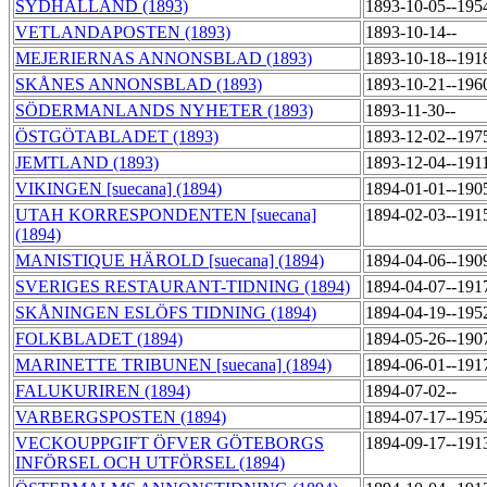
SYDHALLAND (1893)
1893-10-05--195
VETLANDAPOSTEN (1893)
1893-10-14--
MEJERIERNAS ANNONSBLAD (1893)
1893-10-18--191
SKÅNES ANNONSBLAD (1893)
1893-10-21--196
SÖDERMANLANDS NYHETER (1893)
1893-11-30--
ÖSTGÖTABLADET (1893)
1893-12-02--197
JEMTLAND (1893)
1893-12-04--191
VIKINGEN [suecana] (1894)
1894-01-01--190
UTAH KORRESPONDENTEN [suecana]
1894-02-03--191
(1894)
MANISTIQUE HÄROLD [suecana] (1894)
1894-04-06--190
SVERIGES RESTAURANT-TIDNING (1894)
1894-04-07--191
SKÅNINGEN ESLÖFS TIDNING (1894)
1894-04-19--195
FOLKBLADET (1894)
1894-05-26--190
MARINETTE TRIBUNEN [suecana] (1894)
1894-06-01--191
FALUKURIREN (1894)
1894-07-02--
VARBERGSPOSTEN (1894)
1894-07-17--195
VECKOUPPGIFT ÖFVER GÖTEBORGS
1894-09-17--191
INFÖRSEL OCH UTFÖRSEL (1894)