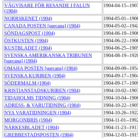
VÄGVISARE FÖR RESANDE I FALUN
1904-04-15--190
(1904)
NORRSKENET (1904)
1904-05-01--190
CANADA POSTEN [suecana] (1904)
1904-05-02--194
SÖNDAGSPOST (1904)
1904-06-19--190
ÖSTKUSTEN (1904)
1904-06-22--190
KUSTBLADET (1904)
1904-06-25--190
SVENSKA AMERIKANSKA TRIBUNEN
1904-08-19--192
[suecana] (1904)
OMAHA POSTEN [suecana] (1904)
1904-09-09--195
SVENSKA KURIREN (1904)
1904-09-17--190
SÖDERMALM (1904)
1904-09-17--190
KRISTIANSTADSKURIREN (1904)
1904-10-02--190
TIDAHOLMS TIDNING (1904)
1904-10-04--190
ADRESS- & VARUTIDNING (1904)
1904-10-22--190
NYA VARATIDNINGEN (1904)
1904-10-26--192
MORGONBRIS (1904)
1904-11-01--199
NÄRKESBLADET (1904)
1904-11-23--191
GREBBESTADSPOSTEN (1904)
1904-12-03--191