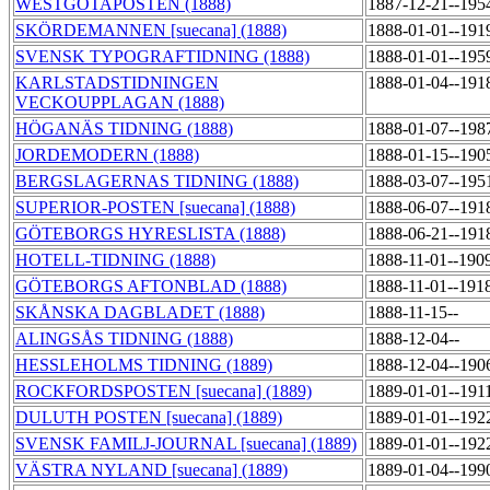
WESTGÖTAPOSTEN (1888)
1887-12-21--195
SKÖRDEMANNEN [suecana] (1888)
1888-01-01--191
SVENSK TYPOGRAFTIDNING (1888)
1888-01-01--195
KARLSTADSTIDNINGEN
1888-01-04--191
VECKOUPPLAGAN (1888)
HÖGANÄS TIDNING (1888)
1888-01-07--198
JORDEMODERN (1888)
1888-01-15--190
BERGSLAGERNAS TIDNING (1888)
1888-03-07--195
SUPERIOR-POSTEN [suecana] (1888)
1888-06-07--191
GÖTEBORGS HYRESLISTA (1888)
1888-06-21--191
HOTELL-TIDNING (1888)
1888-11-01--190
GÖTEBORGS AFTONBLAD (1888)
1888-11-01--191
SKÅNSKA DAGBLADET (1888)
1888-11-15--
ALINGSÅS TIDNING (1888)
1888-12-04--
HESSLEHOLMS TIDNING (1889)
1888-12-04--190
ROCKFORDSPOSTEN [suecana] (1889)
1889-01-01--191
DULUTH POSTEN [suecana] (1889)
1889-01-01--192
SVENSK FAMILJ-JOURNAL [suecana] (1889)
1889-01-01--192
VÄSTRA NYLAND [suecana] (1889)
1889-01-04--199