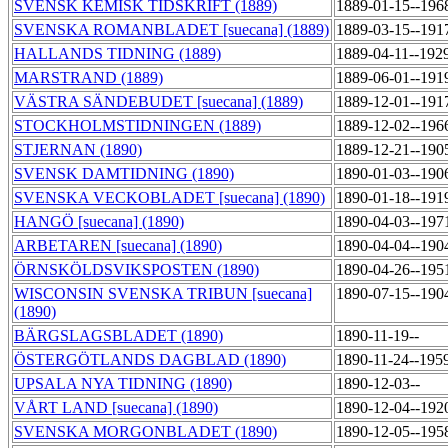
SVENSK KEMISK TIDSKRIFT (1889)
1889-01-15--196
SVENSKA ROMANBLADET [suecana] (1889)
1889-03-15--191
HALLANDS TIDNING (1889)
1889-04-11--192
MARSTRAND (1889)
1889-06-01--191
VÄSTRA SÄNDEBUDET [suecana] (1889)
1889-12-01--191
STOCKHOLMSTIDNINGEN (1889)
1889-12-02--196
STJERNAN (1890)
1889-12-21--190
SVENSK DAMTIDNING (1890)
1890-01-03--190
SVENSKA VECKOBLADET [suecana] (1890)
1890-01-18--191
HANGÖ [suecana] (1890)
1890-04-03--197
ARBETAREN [suecana] (1890)
1890-04-04--190
ÖRNSKÖLDSVIKSPOSTEN (1890)
1890-04-26--195
WISCONSIN SVENSKA TRIBUN [suecana]
1890-07-15--190
(1890)
BÄRGSLAGSBLADET (1890)
1890-11-19--
ÖSTERGÖTLANDS DAGBLAD (1890)
1890-11-24--195
UPSALA NYA TIDNING (1890)
1890-12-03--
VÅRT LAND [suecana] (1890)
1890-12-04--192
SVENSKA MORGONBLADET (1890)
1890-12-05--195