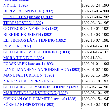
NY TID (1892)
1892-03-24--196
BERGSLAGSPOSTEN (1892)
1892-06-01--200
FÖRPOSTEN [suecana] (1892)
1892-08-04--190
TIERPSPOSTEN (1892)
1892-08-13--196
GÖTEBORGS NYHETER (1892)
1892-10-01--192
BLEKINGEKURIREN (1892)
1892-10-03--190
ELFSBORGS LÄNS TIDNING (1892)
1892-10-07--198
REVUEN (1892)
1892-11-12--190
GÖTEBORGS VECKOTIDNING (1893)
1892-11-17--197
MORA TIDNING (1893)
1892-11-30--
FORSKAREN [suecana] (1893)
1893-01-01--190
LANDTMANNENS ANNONSBILAGA (1893)
1893-01-07--190
MANUFAKTURISTEN (1893)
1893-02-15--190
NATIONALKURIREN (1893)
1893-03-10--192
GÖTEBORGS KOMMUNIKATIONER (1893)
1893-04-15--190
MARIESTADS LÄNSTIDNING (1893)
1893-06-10--195
QVINNAN OCH HEMMET [suecana] (1888)
1893-09-15--194
SÖRMLANDSPOSTEN (1893)
1893-10-02--194