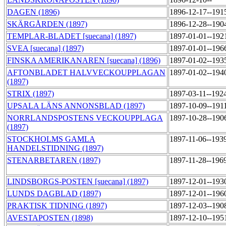
DAGEN (1896)
1896-12-17--191
SKÄRGÅRDEN (1897)
1896-12-28--190
TEMPLAR-BLADET [suecana] (1897)
1897-01-01--192
SVEA [suecana] (1897)
1897-01-01--196
FINSKA AMERIKANAREN [suecana] (1896)
1897-01-02--193
AFTONBLADET HALVVECKOUPPLAGAN
1897-01-02--194
(1897)
STRIX (1897)
1897-03-11--192
UPSALA LÄNS ANNONSBLAD (1897)
1897-10-09--191
NORRLANDSPOSTENS VECKOUPPLAGA
1897-10-28--190
(1897)
STOCKHOLMS GAMLA
1897-11-06--193
HANDELSTIDNING (1897)
STENARBETAREN (1897)
1897-11-28--196
LINDSBORGS-POSTEN [suecana] (1897)
1897-12-01--193
LUNDS DAGBLAD (1897)
1897-12-01--196
PRAKTISK TIDNING (1897)
1897-12-03--190
AVESTAPOSTEN (1898)
1897-12-10--195