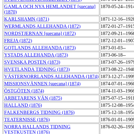
GAMLA OCH NYA HEMLANDET [suecana]
1870-05-24--191
(1870)
KARLSHAMN (1871)
1871-12-16--192
WERMLANDS ALLEHANDA (1872)
1872-01-27--191
NORDSTJERNAN [suecana] (1872)
1872-09-21--196
FREJA (1872)
1872-12-01--190
GOTLANDS ALLEHANDA (1873)
1873-01-03--
YSTADS ALLEHANDA (1873)
1873-06-18--
SVENSKA POSTEN (1873)
1873-07-26--197
HVETLANDA TIDNING (1873)
1873-08-22--194
VÄSTERNORRLANDS ALLEHANDA (1874)
1873-12-27--199
MISSIONSVÄNNEN [suecana] (1874)
1874-07-01--196
ÖSTGÖTEN (1874)
1874-11-03--196
ARBETARENS VÄN (1875)
1875-07-15--191
HALLAND (1876)
1875-12-08--195
FALKENBERGS TIDNING (1876)
1875-12-18--195
TEATERNISSE (1876)
1876-01-01--190
NORRA HALLANDS TIDNING
1876-02-26--195
VESTKUSTEN (1876)