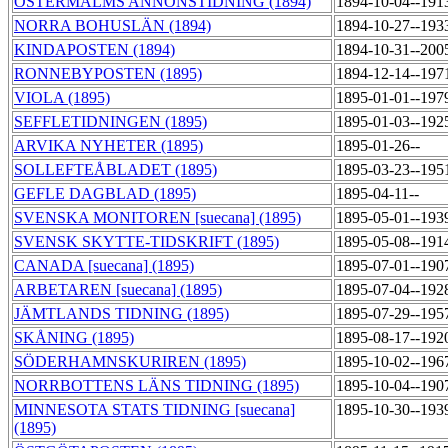
ÖSTERMALMS ANNONSTIDNING (1894)
1894-10-04--191
NORRA BOHUSLÄN (1894)
1894-10-27--193
KINDAPOSTEN (1894)
1894-10-31--200
RONNEBYPOSTEN (1895)
1894-12-14--197
VIOLA (1895)
1895-01-01--197
SEFFLETIDNINGEN (1895)
1895-01-03--192
ARVIKA NYHETER (1895)
1895-01-26--
SOLLEFTEÅBLADET (1895)
1895-03-23--195
GEFLE DAGBLAD (1895)
1895-04-11--
SVENSKA MONITOREN [suecana] (1895)
1895-05-01--193
SVENSK SKYTTE-TIDSKRIFT (1895)
1895-05-08--191
CANADA [suecana] (1895)
1895-07-01--190
ARBETAREN [suecana] (1895)
1895-07-04--192
JÄMTLANDS TIDNING (1895)
1895-07-29--195
SKÅNING (1895)
1895-08-17--192
SÖDERHAMNSKURIREN (1895)
1895-10-02--196
NORRBOTTENS LÄNS TIDNING (1895)
1895-10-04--190
MINNESOTA STATS TIDNING [suecana]
1895-10-30--193
(1895)