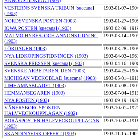
ANNONSTIDNING (1903)
VESTERNS SVENSKA TRIBUN [suecana]
1903-01-07--190
(1903)
NORDSVENSKA POSTEN (1903)
1903-01-27--190
IOWA POSTEN [suecana] (1903)
1903-02-09--191
MALMÖ HYRES- OCH ANNONSTIDNING
1903-03-14--190
(1903)
LÖRDAGEN (1903)
1903-03-28--190
NYA LIDKÖPINGSTIDNINGEN (1903)
1903-04-03--196
SVENSKA PRESSEN [suecana] (1903)
1903-04-16--190
SVENSKE ARBETAREN, DEN (1903)
1903-04-25--190
MICHIGAN VECKOBLAD [suecana] (1903)
1903-05-01--191
LIMHAMNSBLADET (1903)
1903-05-08--190
HEMMANSEGAREN (1903)
1903-07-04--191
NYA POSTEN (1903)
1903-09-19--192
VÄNERSBORGSPOSTEN
1903-10-01--192
HALVVECKOUPPLAGAN (1902)
BORÅSPOSTEN HALFVECKOUPPLAGAN
1903-10-02--191
(1903)
SKANDINAVISK OFFERT (1903)
1903-11-15--190