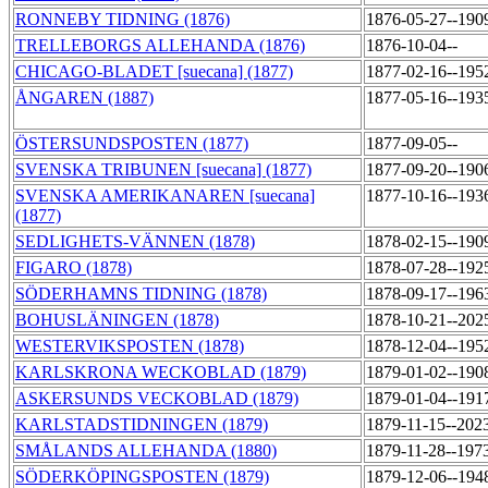
RONNEBY TIDNING (1876)
1876-05-27--190
TRELLEBORGS ALLEHANDA (1876)
1876-10-04--
CHICAGO-BLADET [suecana] (1877)
1877-02-16--195
ÅNGAREN (1887)
1877-05-16--193
ÖSTERSUNDSPOSTEN (1877)
1877-09-05--
SVENSKA TRIBUNEN [suecana] (1877)
1877-09-20--190
SVENSKA AMERIKANAREN [suecana]
1877-10-16--193
(1877)
SEDLIGHETS-VÄNNEN (1878)
1878-02-15--190
FIGARO (1878)
1878-07-28--192
SÖDERHAMNS TIDNING (1878)
1878-09-17--196
BOHUSLÄNINGEN (1878)
1878-10-21--202
WESTERVIKSPOSTEN (1878)
1878-12-04--195
KARLSKRONA WECKOBLAD (1879)
1879-01-02--190
ASKERSUNDS VECKOBLAD (1879)
1879-01-04--191
KARLSTADSTIDNINGEN (1879)
1879-11-15--202
SMÅLANDS ALLEHANDA (1880)
1879-11-28--197
SÖDERKÖPINGSPOSTEN (1879)
1879-12-06--194