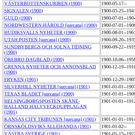
VÄSTERBOTTENSKURIREN (1900)
1900-05-17--
SIGNALEN (1900)
1900-05-25--194
GULD (1900)
1900-07-01--190
NORDWESTERN-HÄROLD [suecana] (1900)
1900-07-01--190
HUDIKSVALLS NYHETER (1900)
1900-08-01--196
UTAH POSTEN [suecana] (1900)
1900-09-20--193
SUNDBYBERGS OCH SOLNA TIDNING
1900-09-22--191
(1900)
ÖREBRO DAGBLAD (1900)
1900-10-06--195
GRENNA NYHETER OCH ANNONSBLAD
1900-12-19--191
(1900)
FRYKEN (1901)
1900-12-29--190
SILVERHILL NYHETER [suecana] (1901)
1901-01-01--190
TEXAS BLADET [suecana] (1900)
1901-01-01--190
HELSINGBORGSPOSTEN SKÅNE-
1901-01-01--191
HALLAND HALVVECKOUPPLAGAN
(1901)
KANSAS CITY TRIBUNEN [suecana] (1901)
1901-01-01--191
ÖRNSKÖLDSVIKS ALLEHANDA (1901)
1901-01-02--
VÄSTRA SVERIGE (1901)
1901-01-15--192