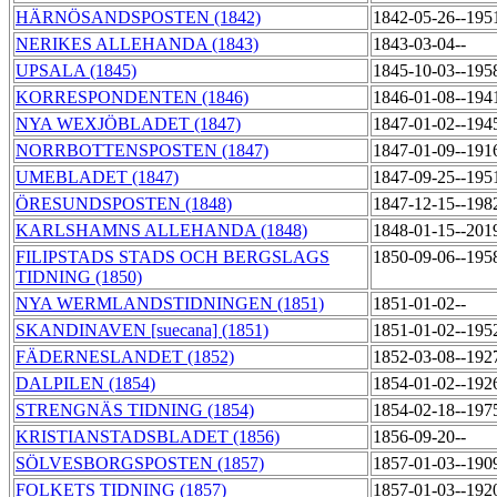
HÄRNÖSANDSPOSTEN (1842)
1842-05-26--195
NERIKES ALLEHANDA (1843)
1843-03-04--
UPSALA (1845)
1845-10-03--195
KORRESPONDENTEN (1846)
1846-01-08--194
NYA WEXJÖBLADET (1847)
1847-01-02--194
NORRBOTTENSPOSTEN (1847)
1847-01-09--191
UMEBLADET (1847)
1847-09-25--195
ÖRESUNDSPOSTEN (1848)
1847-12-15--198
KARLSHAMNS ALLEHANDA (1848)
1848-01-15--201
FILIPSTADS STADS OCH BERGSLAGS
1850-09-06--195
TIDNING (1850)
NYA WERMLANDSTIDNINGEN (1851)
1851-01-02--
SKANDINAVEN [suecana] (1851)
1851-01-02--195
FÄDERNESLANDET (1852)
1852-03-08--192
DALPILEN (1854)
1854-01-02--192
STRENGNÄS TIDNING (1854)
1854-02-18--197
KRISTIANSTADSBLADET (1856)
1856-09-20--
SÖLVESBORGSPOSTEN (1857)
1857-01-03--190
FOLKETS TIDNING (1857)
1857-01-03--192