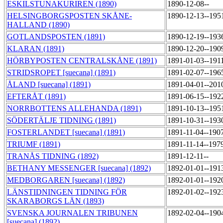
ESKILSTUNAKURIREN (1890)
1890-12-08--
HELSINGBORGSPOSTEN SKÅNE-
1890-12-13--195
HALLAND (1890)
GOTLANDSPOSTEN (1891)
1890-12-19--193
KLARAN (1891)
1890-12-20--190
HÖRBYPOSTEN CENTRALSKÅNE (1891)
1891-01-03--191
STRIDSROPET [suecana] (1891)
1891-02-07--196
ÅLAND [suecana] (1891)
1891-04-01--201
EFTERÅT (1891)
1891-06-15--192
NORRBOTTENS ALLEHANDA (1891)
1891-10-13--195
SÖDERTÄLJE TIDNING (1891)
1891-10-31--193
FOSTERLANDET [suecana] (1891)
1891-11-04--190
TRIUMF (1891)
1891-11-14--197
TRANÅS TIDNING (1892)
1891-12-11--
BETHANY MESSENGER [suecana] (1892)
1892-01-01--191
MEDBORGAREN [suecana] (1892)
1892-01-01--192
LÄNSTIDNINGEN TIDNING FÖR
1892-01-02--192
SKARABORGS LÄN (1893)
SVENSKA JOURNALEN TRIBUNEN
1892-02-04--190
[suecana] (1892)