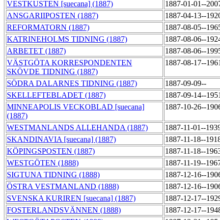
VESTKUSTEN [suecana] (1887)
1887-01-01--200
ANSGARIIPOSTEN (1887)
1887-04-13--192
REFORMATORN (1887)
1887-08-05--196
KATRINEHOLMS TIDNING (1887)
1887-08-06--192
ARBETET (1887)
1887-08-06--199
VÄSTGÖTA KORRESPONDENTEN
1887-08-17--196
SKÖVDE TIDNING (1887)
SÖDRA DALARNES TIDNING (1887)
1887-09-09--
SKELLEFTEBLADET (1887)
1887-09-14--195
MINNEAPOLIS VECKOBLAD [suecana]
1887-10-26--190
(1887)
WESTMANLANDS ALLEHANDA (1887)
1887-11-01--193
SKANDINAVIA [suecana] (1887)
1887-11-18--191
KÖPINGSPOSTEN (1887)
1887-11-18--196
WESTGÖTEN (1888)
1887-11-19--196
SIGTUNA TIDNING (1888)
1887-12-16--190
ÖSTRA VESTMANLAND (1888)
1887-12-16--190
SVENSKA KURIREN [suecana] (1887)
1887-12-17--192
FOSTERLANDSVÄNNEN (1888)
1887-12-17--194