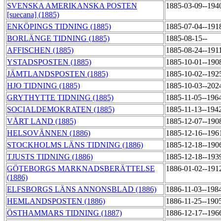
SVENSKA AMERIKANSKA POSTEN
1885-03-09--194
[suecana] (1885)
ENKÖPINGS TIDNING (1885)
1885-07-04--191
BORLÄNGE TIDNING (1885)
1885-08-15--
AFFISCHEN (1885)
1885-08-24--191
YSTADSPOSTEN (1885)
1885-10-01--190
JÄMTLANDSPOSTEN (1885)
1885-10-02--192
HJO TIDNING (1885)
1885-10-03--202
GRYTHYTTE TIDNING (1885)
1885-11-05--196
SOCIALDEMOKRATEN (1885)
1885-11-13--194
VÅRT LAND (1885)
1885-12-07--190
HELSOVÄNNEN (1886)
1885-12-16--196
STOCKHOLMS LÄNS TIDNING (1886)
1885-12-18--190
TJUSTS TIDNING (1886)
1885-12-18--193
GÖTEBORGS MARKNADSBERÄTTELSE
1886-01-02--191
(1886)
ELFSBORGS LÄNS ANNONSBLAD (1886)
1886-11-03--198
HEMLANDSPOSTEN (1886)
1886-11-25--190
ÖSTHAMMARS TIDNING (1887)
1886-12-17--196