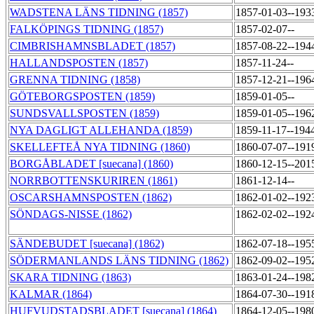
WADSTENA LÄNS TIDNING (1857)
1857-01-03--193
FALKÖPINGS TIDNING (1857)
1857-02-07--
CIMBRISHAMNSBLADET (1857)
1857-08-22--194
HALLANDSPOSTEN (1857)
1857-11-24--
GRENNA TIDNING (1858)
1857-12-21--196
GÖTEBORGSPOSTEN (1859)
1859-01-05--
SUNDSVALLSPOSTEN (1859)
1859-01-05--196
NYA DAGLIGT ALLEHANDA (1859)
1859-11-17--194
SKELLEFTEÅ NYA TIDNING (1860)
1860-07-07--191
BORGÅBLADET [suecana] (1860)
1860-12-15--201
NORRBOTTENSKURIREN (1861)
1861-12-14--
OSCARSHAMNSPOSTEN (1862)
1862-01-02--192
SÖNDAGS-NISSE (1862)
1862-02-02--192
SÄNDEBUDET [suecana] (1862)
1862-07-18--195
SÖDERMANLANDS LÄNS TIDNING (1862)
1862-09-02--195
SKARA TIDNING (1863)
1863-01-24--198
KALMAR (1864)
1864-07-30--191
HUFVUDSTADSBLADET [suecana] (1864)
1864-12-05--198