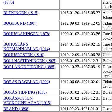
(1870)
eftert
aktie
BLEKINGEN (1915)
1915-01-20--1915-05-22
Aktie
Johan
BOGESUND (1907)
1912-09-03--1919-12-05
Tidni
dagb
BOHUSLÄNINGEN (1878)
1900-01-02--1919-03-26
Ture
boktr
BOHUSLÄNS
1914-01-15--1919-02-15
Ture
KÖPMANNABLAD (1914)
boktr
BOHUSPOSTEN (1910)
1910-12-09--1918-06-28
Uddev
BOLLNÄSTIDNINGEN (1905)
1906-01-02--1919-12-31
Bolln
BORLÄNGE TIDNING (1885)
1900-10-27--1987-05-19
Dalar
boktr
tryck
BORÅS DAGBLAD (1908)
1912-06-08--1921-02-01
Tidni
dagb
BORÅS TIDNING (1838)
1900-01-02--2015-12-31
Borås
BORÅSPOSTEN
1915-01-02--1915-12-31
Dagbl
VECKOUPPLAGAN (1915)
BRAND (1898)
1911-09-23--1921-01-01
Oscar