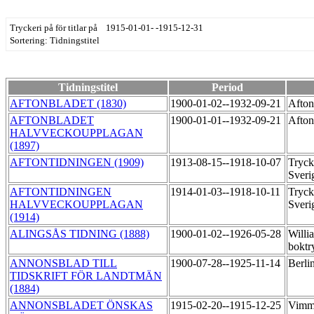
Tryckeri på för titlar på 1915-01-01- -1915-12-31
Sortering: Tidningstitel
Tidningstitel
Period
AFTONBLADET (1830)
1900-01-02--1932-09-21
Afton
AFTONBLADET
1900-01-01--1932-09-21
Afton
HALVVECKOUPPLAGAN
(1897)
AFTONTIDNINGEN (1909)
1913-08-15--1918-10-07
Tryck
Sver
AFTONTIDNINGEN
1914-01-03--1918-10-11
Tryck
HALVVECKOUPPLAGAN
Sver
(1914)
ALINGSÅS TIDNING (1888)
1900-01-02--1926-05-28
Willi
boktr
ANNONSBLAD TILL
1900-07-28--1925-11-14
Berli
TIDSKRIFT FÖR LANDTMÄN
(1884)
ANNONSBLADET ÖNSKAS
1915-02-20--1915-12-25
Vimme