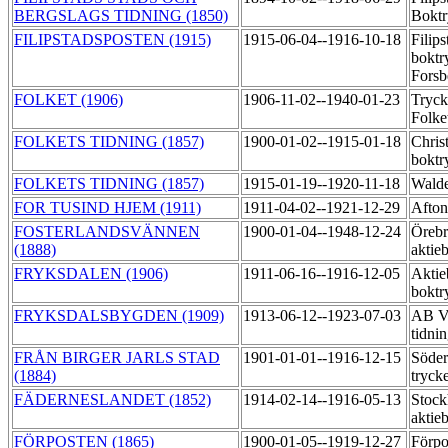
BERGSLAGS TIDNING (1850)
Boktr
FILIPSTADSPOSTEN (1915)
1915-06-04--1916-10-18
Filip
boktr
Fors
FOLKET (1906)
1906-11-02--1940-01-23
Tryck
Folke
FOLKETS TIDNING (1857)
1900-01-02--1915-01-18
Chris
boktr
FOLKETS TIDNING (1857)
1915-01-19--1920-11-18
Walde
FOR TUSIND HJEM (1911)
1911-04-02--1921-12-29
Afton
FOSTERLANDSVÄNNEN
1900-01-04--1948-12-24
Örebr
(1888)
aktie
FRYKSDALEN (1906)
1911-06-16--1916-12-05
Aktie
boktr
FRYKSDALSBYGDEN (1909)
1913-06-12--1923-07-03
AB Vä
tidni
FRÅN BIRGER JARLS STAD
1901-01-01--1916-12-15
Söder
(1884)
tryck
FÄDERNESLANDET (1852)
1914-02-14--1916-05-13
Stock
aktie
FÖRPOSTEN (1865)
1900-01-05--1919-12-27
Förpo