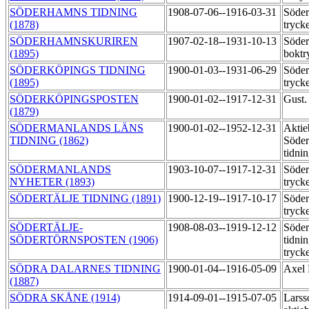
SÖDERHAMNS TIDNING
1908-07-06--1916-03-31
Söder
(1878)
tryck
SÖDERHAMNSKURIREN
1907-02-18--1931-10-13
Söder
(1895)
boktr
SÖDERKÖPINGS TIDNING
1900-01-03--1931-06-29
Söder
(1895)
tryck
SÖDERKÖPINGSPOSTEN
1900-01-02--1917-12-31
Gust.
(1879)
SÖDERMANLANDS LÄNS
1900-01-02--1952-12-31
Aktie
TIDNING (1862)
Söder
tidni
SÖDERMANLANDS
1903-10-07--1917-12-31
Söder
NYHETER (1893)
tryck
SÖDERTÄLJE TIDNING (1891)
1900-12-19--1917-10-17
Söder
tryck
SÖDERTÄLJE-
1908-08-03--1919-12-12
Söder
SÖDERTÖRNSPOSTEN (1906)
tidni
tryck
SÖDRA DALARNES TIDNING
1900-01-04--1916-05-09
Axel 
(1887)
SÖDRA SKÅNE (1914)
1914-09-01--1915-07-05
Larss