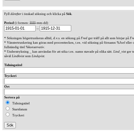
Fyll
därefter
i önskad sökning och klicka på
Sök
.
Period
(i formen: åååå-mm-dd)
--
* Sökningen högertrunkeras alltid, d.v.s. en söknng på
Fred
ger träff på allt som börjar på
Fr
* Vänstertrunkering kan göras med procenttecken, t.ex. vid sökning på förnamn
%Joel
eller 
fullständig titel
%konservativ
.
* Understrykning _ kan användas för att söka t.ex. namn stavade på olika sätt.
Lind_vist
ger t
såväl
Lindkvist
som
Lindqvist
.
Tidningstitel
Tryckeri
Ort
Sortera på
Tidningstitel
Startdatum
Tryckeri