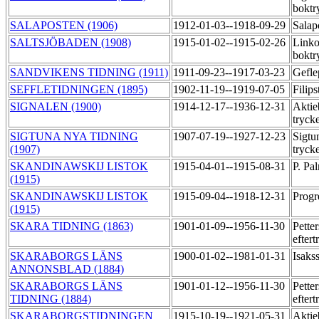
boktr
SALAPOSTEN (1906)
1912-01-03--1918-09-29
Salap
SALTSJÖBADEN (1908)
1915-01-02--1915-02-26
Linko
boktr
SANDVIKENS TIDNING (1911)
1911-09-23--1917-03-23
Gefle
SEFFLETIDNINGEN (1895)
1902-11-19--1919-07-05
Filips
SIGNALEN (1900)
1914-12-17--1936-12-31
Aktie
tryck
SIGTUNA NYA TIDNING
1907-07-19--1927-12-23
Sigtu
(1907)
tryck
SKANDINAWSKIJ LISTOK
1915-04-01--1915-08-31
P. Pa
(1915)
SKANDINAWSKIJ LISTOK
1915-09-04--1918-12-31
Progr
(1915)
SKARA TIDNING (1863)
1901-01-09--1956-11-30
Pette
efter
SKARABORGS LÄNS
1900-01-02--1981-01-31
Isaks
ANNONSBLAD (1884)
SKARABORGS LÄNS
1901-01-12--1956-11-30
Pette
TIDNING (1884)
efter
SKARABORGSTIDNINGEN
1915-10-19--1921-05-31
Aktie