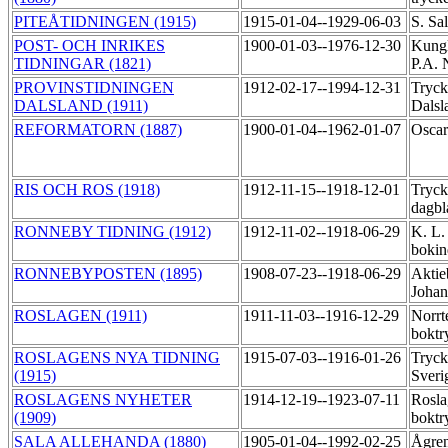
PITEÅTIDNINGEN (1915)
1915-01-04--1929-06-03
S. Sa
POST- OCH INRIKES
1900-01-03--1976-12-30
Kungl
TIDNINGAR (1821)
P.A. 
PROVINSTIDNINGEN
1912-02-17--1994-12-31
Tryck
DALSLAND (1911)
Dalsl
REFORMATORN (1887)
1900-01-04--1962-01-07
Oscar
RIS OCH ROS (1918)
1912-11-15--1918-12-01
Tryck
dagb
RONNEBY TIDNING (1912)
1912-11-02--1918-06-29
K. L.
bokin
RONNEBYPOSTEN (1895)
1908-07-23--1918-06-29
Aktie
Johan
ROSLAGEN (1911)
1911-11-03--1916-12-29
Norrte
boktr
ROSLAGENS NYA TIDNING
1915-07-03--1916-01-26
Tryck
(1915)
Sver
ROSLAGENS NYHETER
1914-12-19--1923-07-11
Rosla
(1909)
boktr
SALA ALLEHANDA (1880)
1905-01-04--1992-02-25
Ågre