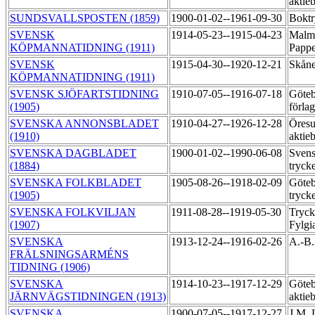
aktie
SUNDSVALLSPOSTEN (1859)
1900-01-02--1961-09-30
Boktr
SVENSK
1914-05-23--1915-04-23
Malmö
KÖPMANNATIDNING (1911)
Pappe
SVENSK
1915-04-30--1920-12-21
Skåne
KÖPMANNATIDNING (1911)
SVENSK SJÖFARTSTIDNING
1910-07-05--1916-07-18
Göteb
(1905)
förla
SVENSKA ANNONSBLADET
1910-04-27--1926-12-28
Öresu
(1910)
aktie
SVENSKA DAGBLADET
1900-01-02--1990-06-08
Svens
(1884)
tryck
SVENSKA FOLKBLADET
1905-08-26--1918-02-09
Göteb
(1905)
tryck
SVENSKA FOLKVILJAN
1911-08-28--1919-05-30
Tryck
(1907)
Fylgi
SVENSKA
1913-12-24--1916-02-26
A.-B.
FRÄLSNINGSARMÉNS
TIDNING (1906)
SVENSKA
1914-10-23--1917-12-29
Göteb
JÄRNVÄGSTIDNINGEN (1913)
aktie
SVENSKA
1900-07-05--1917-12-27
J.M. 