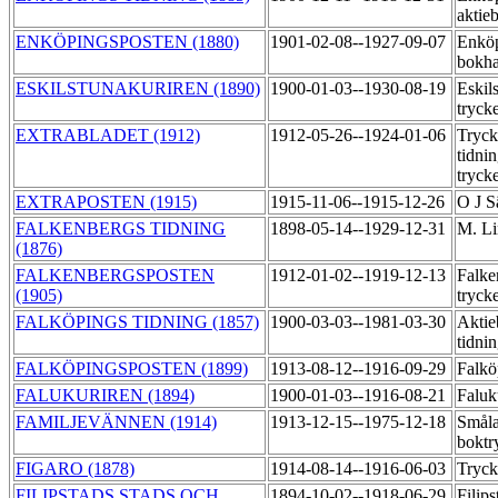
aktie
ENKÖPINGSPOSTEN (1880)
1901-02-08--1927-09-07
Enköp
bokha
ESKILSTUNAKURIREN (1890)
1900-01-03--1930-08-19
Eskil
tryck
EXTRABLADET (1912)
1912-05-26--1924-01-06
Tryck
tidni
tryck
EXTRAPOSTEN (1915)
1915-11-06--1915-12-26
O J S
FALKENBERGS TIDNING
1898-05-14--1929-12-31
M. Li
(1876)
FALKENBERGSPOSTEN
1912-01-02--1919-12-13
Falke
(1905)
tryck
FALKÖPINGS TIDNING (1857)
1900-03-03--1981-03-30
Aktie
tidni
FALKÖPINGSPOSTEN (1899)
1913-08-12--1916-09-29
Falkö
FALUKURIREN (1894)
1900-01-03--1916-08-21
Faluk
FAMILJEVÄNNEN (1914)
1913-12-15--1975-12-18
Småla
boktr
FIGARO (1878)
1914-08-14--1916-06-03
Tryck
FILIPSTADS STADS OCH
1894-10-02--1918-06-29
Filip