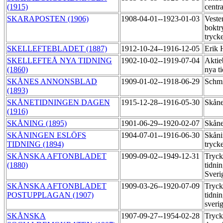
(1915)
centr
SKARAPOSTEN (1906)
1908-04-01--1923-01-03
Veste
boktr
tryck
SKELLEFTEBLADET (1887)
1912-10-24--1916-12-05
Erik 
SKELLEFTEÅ NYA TIDNING
1902-10-02--1919-07-04
Aktie
(1860)
nya t
SKÅNES ANNONSBLAD
1909-01-02--1918-06-29
Schmi
(1893)
SKÅNETIDNINGEN DAGEN
1915-12-28--1916-05-30
Skåne
(1916)
SKÅNING (1895)
1901-06-29--1920-02-07
Skåne
SKÅNINGEN ESLÖFS
1904-07-01--1916-06-30
Skåni
TIDNING (1894)
tryck
SKÅNSKA AFTONBLADET
1909-09-02--1949-12-31
Tryck
(1880)
tidni
Sveri
SKÅNSKA AFTONBLADET
1909-03-26--1920-07-09
Tryck
POSTUPPLAGAN (1907)
tidni
sveri
SKÅNSKA
1907-09-27--1954-02-28
Tryck