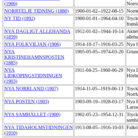
(1906)
Norrs
NORRTELJE TIDNING (1880)
1900-01-02--1922-08-15
Norrt
NY TID (1892)
1900-01-01--1964-04-10
Tryck
framå
NYA DAGLIGT ALLEHANDA
1912-01-02--1944-10-14
Aktie
(1859)
alleh
NYA FOLKVILJAN (1906)
1914-10-17--1916-03-25
Nya f
NYA
1905-05-05--1974-03-20
Grund
KRISTINEHAMNSPOSTEN
(1885)
NYA
1911-04-25--1960-06-29
Nya L
LIDKÖPINGSTIDNINGEN
Hörli
(1903)
NYA NORRLAND (1907)
1914-11-05--1919-06-13
Tryck
Norr
NYA POSTEN (1903)
1903-09-19--1928-03-17
Nya P
Larss
NYA SAMHÄLLET (1900)
1902-05-23--1954-12-31
Tryck
samhä
NYA TIDAHOLMSTIDNINGEN
1913-08-05--1916-10-03
Falkö
(1910)