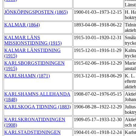
Länst
JÖNKÖPINGSPOSTEN (1865)
1900-01-03--1973-12-15
H. Ha
boktr
KALMAR (1864)
1893-04-08--1918-06-22
Tidni
aktie
KALMAR LÄNS
1915-10-01--1920-12-31
Småla
MISSIONSTIDNING (1915)
tryck
KALMAR LÄNSTIDNING
1915-12-01--1916-11-29
Kalma
(1915)
tryck
KARLSBORGSTIDNINGEN
1915-02-06--1916-12-29
Marie
(1915)
ansta
KARLSHAMN (1871)
1913-12-01--1918-06-29
K. L.
eftert
aktie
KARLSHAMNS ALLEHANDA
1908-07-02--1976-05-15
Aktie
(1848)
Johan
KARLSKOGA TIDNING (1883)
1906-08-28--1922-12-29
Juliu
boktr
KARLSKRONATIDNINGEN
1909-05-17--1933-12-30
Aktie
(1908)
och s
KARLSTADSTIDNINGEN
1904-01-01--1918-12-24
Karls