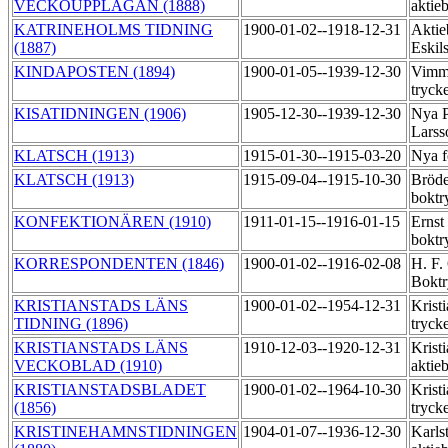
VECKOUPPLAGAN (1888)
aktie
KATRINEHOLMS TIDNING
1900-01-02--1918-12-31
Aktie
(1887)
Eskil
KINDAPOSTEN (1894)
1900-01-05--1939-12-30
Vimme
tryck
KISATIDNINGEN (1906)
1905-12-30--1939-12-30
Nya P
Larss
KLATSCH (1913)
1915-01-30--1915-03-20
Nya f
KLATSCH (1913)
1915-09-04--1915-10-30
Bröde
boktr
KONFEKTIONÄREN (1910)
1911-01-15--1916-01-15
Ernst
boktr
KORRESPONDENTEN (1846)
1900-01-02--1916-02-08
H. F.
Boktr
KRISTIANSTADS LÄNS
1900-01-02--1954-12-31
Kristi
TIDNING (1896)
tryck
KRISTIANSTADS LÄNS
1910-12-03--1920-12-31
Kristi
VECKOBLAD (1910)
aktie
KRISTIANSTADSBLADET
1900-01-02--1964-10-30
Krist
(1856)
tryck
KRISTINEHAMNSTIDNINGEN
1904-01-07--1936-12-30
Karls