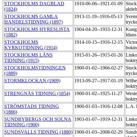
STOCKHOLMS DAGBLAD
1910-06-06--1921-01-09
Stock
(1824)
aktie
STOCKHOLMS GAMLA
1913-11-19--1916-05-13
Sven
HANDELSTIDNING (1897)
tryck
STOCKHOLMS HYRESLISTA
1904-04-20--1933-12-31
Kungl
(1882)
Iduns
STOCKHOLMS
1914-10-15--1916-12-15
Victo
KYRKOTIDNING (1914)
bokin
STOCKHOLMS LÄNS
1915-01-26--1915-01-26
Linko
TIDNING (1915)
boktr
STOCKHOLMSTIDNINGEN
1900-01-02--1966-02-27
Stock
(1889)
tryck
STORMKLOCKAN (1909)
1913-09-27--1917-01-19
Wilhe
boktr
STRENGNÄS TIDNING (1854)
1900-01-02--1925-11-27
Weste
boktr
STRÖMSTADS TIDNING
1900-01-03--1916-12-08
L.A. 
(1866)
SUNDBYBERGS OCH SOLNA
1903-01-07--1919-12-31
Linko
TIDNING (1900)
boktr
SUNDSVALLS TIDNING (1880)
1900-01-03--2008-02-29
Sunds