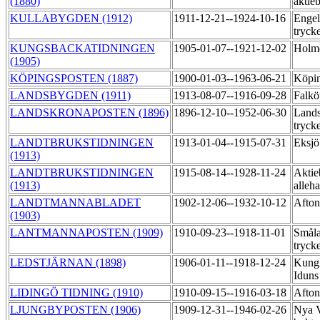
(1880)
aktie
KULLABYGDEN (1912)
1911-12-21--1924-10-16
Engel
tryck
KUNGSBACKATIDNINGEN
1905-01-07--1921-12-02
Holmq
(1905)
KÖPINGSPOSTEN (1887)
1900-01-03--1963-06-21
Köpin
LANDSBYGDEN (1911)
1913-08-07--1916-09-28
Falkö
LANDSKRONAPOSTEN (1896)
1896-12-10--1952-06-30
Land
tryck
LANDTBRUKSTIDNINGEN
1913-01-04--1915-07-31
Eksjö
(1913)
LANDTBRUKSTIDNINGEN
1915-08-14--1928-11-24
Aktie
(1913)
alleh
LANDTMANNABLADET
1902-12-06--1932-10-12
Afton
(1903)
LANTMANNAPOSTEN (1909)
1910-09-23--1918-11-01
Småla
tryck
LEDSTJÄRNAN (1898)
1906-01-11--1918-12-24
Kungl
Iduns
LIDINGÖ TIDNING (1910)
1910-09-15--1916-03-18
Afton
LJUNGBYPOSTEN (1906)
1909-12-31--1946-02-26
Nya V