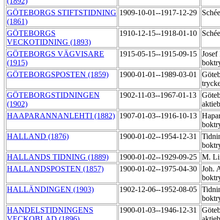
(1892)
GÖTEBORGS STIFTSTIDNING
1909-10-01--1917-12-29
Schée
(1861)
GÖTEBORGS
1910-12-15--1918-01-10
Schée
VECKOTIDNING (1893)
GÖTEBORGS VÄGVISARE
1915-05-15--1915-09-15
Josef
(1915)
boktr
GÖTEBORGSPOSTEN (1859)
1900-01-01--1989-03-01
Göteb
tryck
GÖTEBORGSTIDNINGEN
1902-11-03--1967-01-13
Göteb
(1902)
aktie
HAAPARANNANLEHTI (1882)
1907-01-03--1916-10-13
Hapa
boktr
HALLAND (1876)
1900-01-02--1954-12-31
Tidni
boktr
HALLANDS TIDNING (1889)
1900-01-02--1929-09-25
M. Li
HALLANDSPOSTEN (1857)
1900-01-02--1975-04-30
Joh. 
boktr
HALLÄNDINGEN (1903)
1902-12-06--1952-08-05
Tidni
boktr
HANDELSTIDNINGENS
1900-01-03--1946-12-31
Göteb
VECKOBLAD (1896)
aktie