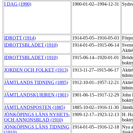
I DAG (1990)
1900-01-02--1994-12-31
Sydsv
IDROTT (1914)
1914-05-05--1916-05-03
Förpo
IDROTTSBLADET (1910)
1914-01-05--1915-06-14
Svens
Aktie
IDROTTSBLADET (1910)
1915-06-14--1920-01-01
Bröde
boktr
JORDEN OCH FOLKET (1913)
1913-11-27--1915-06-17
Aktie
tidni
JÄMTLANDS TIDNING (1895)
1912-10-01--1957-12-21
Aktie
tidni
JÄMTLANDSKURIREN (1901)
1901-06-15--1917-12-29
John 
boktr
JÄMTLANDSPOSTEN (1885)
1885-10-02--1916-11-30
Jämtl
JÖNKÖPINGS LÄNS NYHETS-
1909-12-17--1923-12-13
H. Ha
OCH ANNONSBLAD (1910)
boktr
JÖNKÖPINGS LÄNS TIDNING
1914-01-05--1916-12-18
Nya a
(1910)
Jönkö