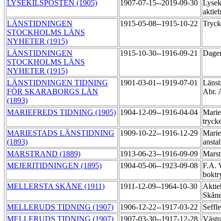
LYSEKILSPOSTEN (1905)
1907-07-15--2019-09-30
Lysek
aktie
LÄNSTIDNINGEN
1915-05-08--1915-10-22
Tryck
STOCKHOLMS LÄNS
NYHETER (1915)
LÄNSTIDNINGEN
1915-10-30--1916-09-21
Dagen
STOCKHOLMS LÄNS
NYHETER (1915)
LÄNSTIDNINGEN TIDNING
1901-03-01--1919-07-01
Länst
FÖR SKARABORGS LÄN
Abr. 
(1893)
MARIEFREDS TIDNING (1905)
1904-12-09--1916-04-04
Marie
tryck
MARIESTADS LÄNSTIDNING
1909-10-22--1916-12-29
Marie
(1893)
ansta
MARSTRAND (1889)
1913-06-23--1916-09-09
Marst
MEJERITIDNINGEN (1895)
1904-05-06--1923-09-08
F.A. 
boktr
MELLERSTA SKÅNE (1911)
1911-12-09--1964-10-30
Aktie
Skåne
MELLERUDS TIDNING (1907)
1906-12-22--1917-03-22
Seffl
MELLERUDS TIDNING (1907)
1907-03-30--1917-12-28
Västr