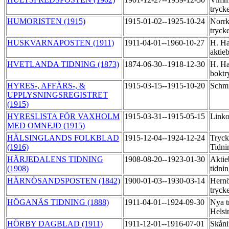
tryck
HUMORISTEN (1915)
1915-01-02--1925-10-24
Norrk
tryck
HUSKVARNAPOSTEN (1911)
1911-04-01--1960-10-27
H. Ha
aktie
HVETLANDA TIDNING (1873)
1874-06-30--1918-12-30
H. Ha
boktr
HYRES-, AFFÄRS-, &
1915-03-15--1915-10-20
Schmi
UPPLYSNINGSREGISTRET
(1915)
HYRESLISTA FÖR VAXHOLM
1915-03-31--1915-05-15
Linko
MED OMNEJD (1915)
HÄLSINGLANDS FOLKBLAD
1915-12-04--1924-12-24
Tryck
(1916)
Tidni
HÄRJEDALENS TIDNING
1908-08-20--1923-01-30
Aktie
(1908)
tidni
HÄRNÖSANDSPOSTEN (1842)
1900-01-03--1930-03-14
Hernö
tryck
HÖGANÄS TIDNING (1888)
1911-04-01--1924-09-30
Nya t
Helsi
HÖRBY DAGBLAD (1911)
1911-12-01--1916-07-01
Skåni