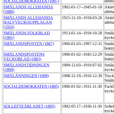
SOCIALDEMOKRATEN (1907)
demo
SMÅLANDS ALLEHANDA
1902-01-17--1945-01-18
Aktie
(1880)
alleh
SMÅLANDS ALLEHANDA
1915-12-10--1918-03-26
Aktie
HALVVECKOUPPLAGAN
alleh
(1916)
SMÅLANDS FOLKBLAD
1913-01-14--1918-10-28
Småla
(1901)
tryck
SMÅLANDSPOSTEN (1867)
1900-01-03--1997-12-31
Småla
boktr
SMÅLANDSPOSTENS
1900-01-02--1945-12-29
Småla
VECKOBLAD (1883)
boktr
SMÅLANDSTIDNINGEN
1909-12-03--1919-07-02
Småla
(1899)
tryck
SMÅLÄNNINGEN (1909)
1908-12-19--1916-12-30
Tryck
Småla
SOCIALDEMOKRATEN (1885)
1900-01-02--1931-11-30
Fackf
tryck
SOLLEFTEÅBLADET (1895)
1902-05-17--1936-11-30
Sollef
tryck