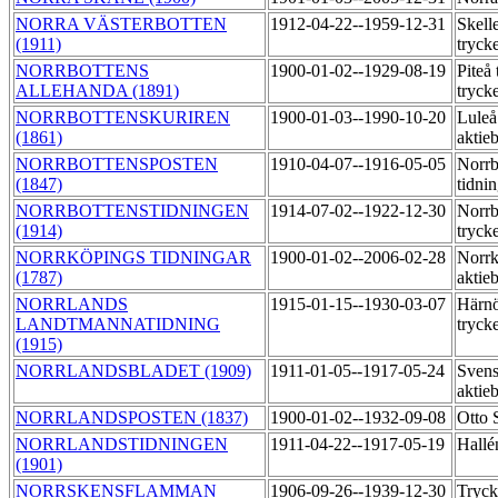
NORRA VÄSTERBOTTEN
1912-04-22--1959-12-31
Skell
(1911)
tryck
NORRBOTTENS
1900-01-02--1929-08-19
Piteå 
ALLEHANDA (1891)
tryck
NORRBOTTENSKURIREN
1900-01-03--1990-10-20
Luleå
(1861)
aktie
NORRBOTTENSPOSTEN
1910-04-07--1916-05-05
Norrb
(1847)
tidni
NORRBOTTENSTIDNINGEN
1914-07-02--1922-12-30
Norrb
(1914)
tryck
NORRKÖPINGS TIDNINGAR
1900-01-02--2006-02-28
Norrk
(1787)
aktie
NORRLANDS
1915-01-15--1930-03-07
Härnö
LANDTMANNATIDNING
tryck
(1915)
NORRLANDSBLADET (1909)
1911-01-05--1917-05-24
Svens
aktie
NORRLANDSPOSTEN (1837)
1900-01-02--1932-09-08
Otto 
NORRLANDSTIDNINGEN
1911-04-22--1917-05-19
Hallé
(1901)
NORRSKENSFLAMMAN
1906-09-26--1939-12-30
Tryck