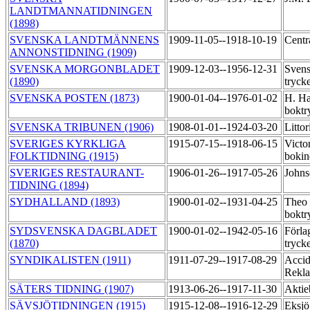
LANDTMANNATIDNINGEN
(1898)
SVENSKA LANDTMÄNNENS
1909-11-05--1918-10-19
Centr
ANNONSTIDNING (1909)
SVENSKA MORGONBLADET
1909-12-03--1956-12-31
Svens
(1890)
tryck
SVENSKA POSTEN (1873)
1900-01-04--1976-01-02
H. Ha
boktr
SVENSKA TRIBUNEN (1906)
1908-01-01--1924-03-20
Litto
SVERIGES KYRKLIGA
1915-07-15--1918-06-15
Victo
FOLKTIDNING (1915)
bokin
SVERIGES RESTAURANT-
1906-01-26--1917-05-26
Johns
TIDNING (1894)
SYDHALLAND (1893)
1900-01-02--1931-04-25
Theo
boktr
SYDSVENSKA DAGBLADET
1900-01-02--1942-05-16
Förla
(1870)
tryck
SYNDIKALISTEN (1911)
1911-07-29--1917-08-29
Accid
Rekla
SÄTERS TIDNING (1907)
1913-06-26--1917-11-30
Aktie
SÄVSJÖTIDNINGEN (1915)
1915-12-08--1916-12-29
Eksjö