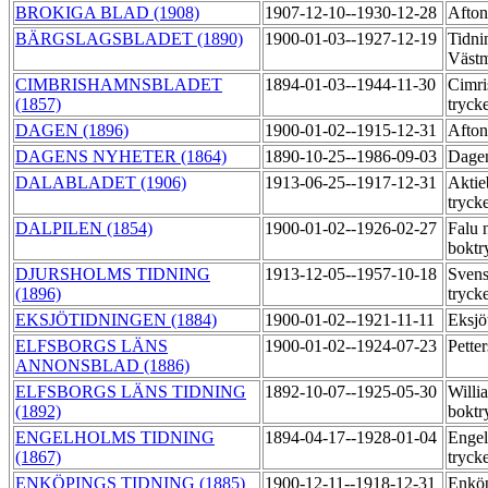
BROKIGA BLAD (1908)
1907-12-10--1930-12-28
Afton
BÄRGSLAGSBLADET (1890)
1900-01-03--1927-12-19
Tidni
Västm
CIMBRISHAMNSBLADET
1894-01-03--1944-11-30
Cimri
(1857)
tryck
DAGEN (1896)
1900-01-02--1915-12-31
Afton
DAGENS NYHETER (1864)
1890-10-25--1986-09-03
Dagen
DALABLADET (1906)
1913-06-25--1917-12-31
Aktie
tryck
DALPILEN (1854)
1900-01-02--1926-02-27
Falu 
boktr
DJURSHOLMS TIDNING
1913-12-05--1957-10-18
Svens
(1896)
tryck
EKSJÖTIDNINGEN (1884)
1900-01-02--1921-11-11
Eksjö
ELFSBORGS LÄNS
1900-01-02--1924-07-23
Pette
ANNONSBLAD (1886)
ELFSBORGS LÄNS TIDNING
1892-10-07--1925-05-30
Willi
(1892)
boktr
ENGELHOLMS TIDNING
1894-04-17--1928-01-04
Engel
(1867)
tryck
ENKÖPINGS TIDNING (1885)
1900-12-11--1918-12-31
Enköp