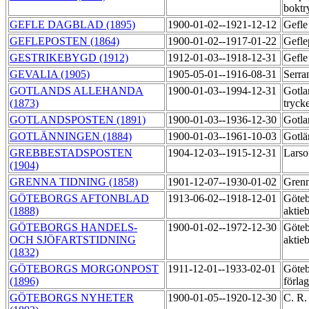
boktr
GEFLE DAGBLAD (1895)
1900-01-02--1921-12-12
Gefle
GEFLEPOSTEN (1864)
1900-01-02--1917-01-22
Gefle
GESTRIKEBYGD (1912)
1912-01-03--1918-12-31
Gefle
GEVALIA (1905)
1905-05-01--1916-08-31
Serra
GOTLANDS ALLEHANDA
1900-01-03--1994-12-31
Gotla
(1873)
tryck
GOTLANDSPOSTEN (1891)
1900-01-03--1936-12-30
Gotla
GOTLÄNNINGEN (1884)
1900-01-03--1961-10-03
Gotlä
GREBBESTADSPOSTEN
1904-12-03--1915-12-31
Larso
(1904)
GRENNA TIDNING (1858)
1901-12-07--1930-01-02
Grenn
GÖTEBORGS AFTONBLAD
1913-06-02--1918-12-01
Göteb
(1888)
aktie
GÖTEBORGS HANDELS-
1900-01-02--1972-12-30
Göteb
OCH SJÖFARTSTIDNING
aktie
(1832)
GÖTEBORGS MORGONPOST
1911-12-01--1933-02-01
Göteb
(1896)
förla
GÖTEBORGS NYHETER
1900-01-05--1920-12-30
C. R.