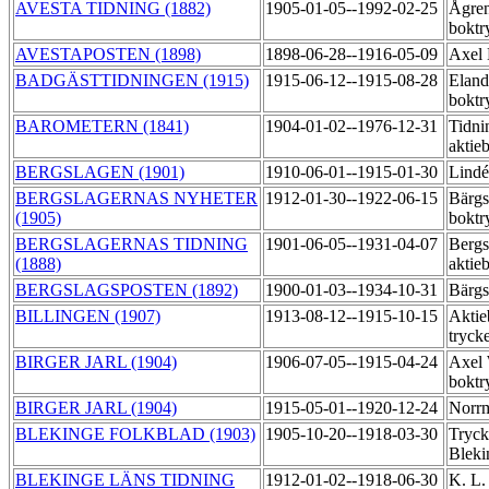
AVESTA TIDNING (1882)
1905-01-05--1992-02-25
Ågre
boktr
AVESTAPOSTEN (1898)
1898-06-28--1916-05-09
Axel 
BADGÄSTTIDNINGEN (1915)
1915-06-12--1915-08-28
Eland
boktr
BAROMETERN (1841)
1904-01-02--1976-12-31
Tidni
aktie
BERGSLAGEN (1901)
1910-06-01--1915-01-30
Lindé
BERGSLAGERNAS NYHETER
1912-01-30--1922-06-15
Bärgs
(1905)
boktr
BERGSLAGERNAS TIDNING
1901-06-05--1931-04-07
Bergs
(1888)
aktie
BERGSLAGSPOSTEN (1892)
1900-01-03--1934-10-31
Bärgs
BILLINGEN (1907)
1913-08-12--1915-10-15
Aktie
tryck
BIRGER JARL (1904)
1906-07-05--1915-04-24
Axel 
boktr
BIRGER JARL (1904)
1915-05-01--1920-12-24
Norrm
BLEKINGE FOLKBLAD (1903)
1905-10-20--1918-03-30
Tryck
Blek
BLEKINGE LÄNS TIDNING
1912-01-02--1918-06-30
K. L.