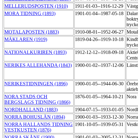
MELLERUDSPOSTEN (1910)
1911-01-03--1916-12-29
Västg
MORA TIDNING (1893)
1901-01-04--1987-05-18
Dalar
boktr
tryck
MOTALAPOSTEN (1883)
1910-08-01--1952-06-27
Motal
MÄKLAREN (1919)
1819-04-26--1919-10-18
Kindb
tryck
NATIONALKURIREN (1893)
1912-12-12--1918-09-18
Aktie
Centr
NERIKES ALLEHANDA (1843)
1900-01-02--1937-12-06
Länst
NERIKESTIDNINGEN (1896)
1900-01-05--1944-06-30
Örebr
aktie
NORA STADS OCH
1876-01-05--1964-10-21
Nora 
BERGSLAGS TIDNING (1866)
NORDHALLAND (1883)
1904-07-15--1933-01-05
Nordh
NORRA BOHUSLÄN (1894)
1900-01-03--1933-12-30
Norra
NORRA HALLANDS TIDNING
1901-10-05--1939-05-31
Vestk
VESTKUSTEN (1876)
NORRA SKÅNE (1900)
1901-01-03--2005-12-31
Norra