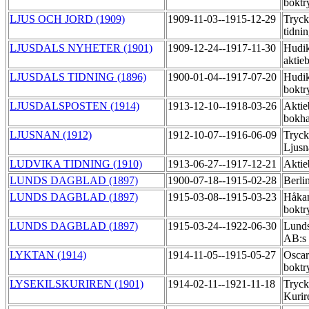
boktr
LJUS OCH JORD (1909)
1909-11-03--1915-12-29
Tryck
tidni
LJUSDALS NYHETER (1901)
1909-12-24--1917-11-30
Hudik
aktie
LJUSDALS TIDNING (1896)
1900-01-04--1917-07-20
Hudik
boktr
LJUSDALSPOSTEN (1914)
1913-12-10--1918-03-26
Aktie
bokha
LJUSNAN (1912)
1912-10-07--1916-06-09
Tryck
Ljusn
LUDVIKA TIDNING (1910)
1913-06-27--1917-12-21
Aktie
LUNDS DAGBLAD (1897)
1900-07-18--1915-02-28
Berli
LUNDS DAGBLAD (1897)
1915-03-08--1915-03-23
Håkan
boktr
LUNDS DAGBLAD (1897)
1915-03-24--1922-06-30
Lunds
AB:s 
LYKTAN (1914)
1914-11-05--1915-05-27
Oscar
boktr
LYSEKILSKURIREN (1901)
1914-02-11--1921-11-18
Tryck
Kuri