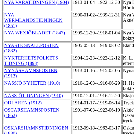
NYA VARATIDNINGEN (1904)
1913-01-04--1922-12-30
Nya L
Hörli
NYA
1900-01-02--1939-12-31
Nya W
WERMLANDSTIDNINGEN
Aktie
(1851)
NYA WEXJÖBLADET (1847)
1909-12-29--1918-01-04
Nya W
boktr
NYASTE SNÄLLPOSTEN
1905-05-13--1919-08-02
Eland
(1882)
NYKTERHETSFOLKETS
1904-12-23--1922-12-12
K. L.
TIDNING (1898)
efter
NYNÄSHAMNSPOSTEN
1913-01-16--1915-02-05
Nynäs
(1913)
NÄSSJÖ NYHETER (1910)
1910-12-03--1916-06-29
H. Ha
boktr
NÄSSJÖTIDNINGEN (1910)
1910-12-01--1916-12-20
Eksjö
ODLAREN (1912)
1914-01-17--1919-06-14
Tryck
OSCARSHAMNSPOSTEN
1901-07-03--1923-06-19
Aktie
(1862)
Oskar
tryck
OSKARSHAMNSTIDNINGEN
1912-09-18--1963-03-17
Oskar
(1880)
tryck