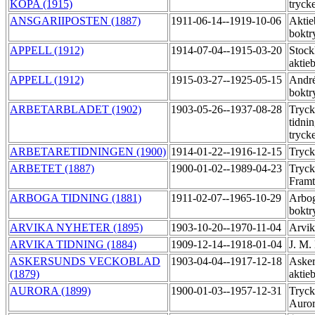
KÖPA (1915)
tryck
ANSGARIIPOSTEN (1887)
1911-06-14--1919-10-06
Aktie
boktr
APPELL (1912)
1914-07-04--1915-03-20
Stock
aktie
APPELL (1912)
1915-03-27--1925-05-15
Andr
boktr
ARBETARBLADET (1902)
1903-05-26--1937-08-28
Tryck
tidni
tryck
ARBETARETIDNINGEN (1900)
1914-01-22--1916-12-15
Tryck
ARBETET (1887)
1900-01-02--1989-04-23
Tryck
Fram
ARBOGA TIDNING (1881)
1911-02-07--1965-10-29
Arbo
boktr
ARVIKA NYHETER (1895)
1903-10-20--1970-11-04
Arvik
ARVIKA TIDNING (1884)
1909-12-14--1918-01-04
J. M.
ASKERSUNDS VECKOBLAD
1903-04-04--1917-12-18
Asker
(1879)
aktie
AURORA (1899)
1900-01-03--1957-12-31
Tryck
Auror