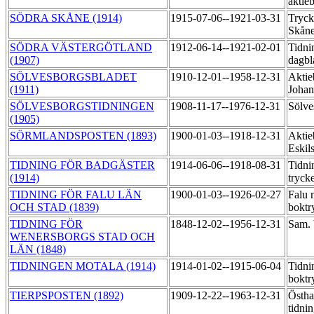
aktie
SÖDRA SKÅNE (1914)
1915-07-06--1921-03-31
Tryck
Skån
SÖDRA VÄSTERGÖTLAND
1912-06-14--1921-02-01
Tidni
(1907)
dagb
SÖLVESBORGSBLADET
1910-12-01--1958-12-31
Aktie
(1911)
Johan
SÖLVESBORGSTIDNINGEN
1908-11-17--1976-12-31
Sölve
(1905)
SÖRMLANDSPOSTEN (1893)
1900-01-03--1918-12-31
Aktie
Eskil
TIDNING FÖR BADGÄSTER
1914-06-06--1918-08-31
Tidni
(1914)
tryck
TIDNING FÖR FALU LÄN
1900-01-03--1926-02-27
Falu 
OCH STAD (1839)
boktr
TIDNING FÖR
1848-12-02--1956-12-31
Sam. 
WENERSBORGS STAD OCH
LÄN (1848)
TIDNINGEN MOTALA (1914)
1914-01-02--1915-06-04
Tidni
boktr
TIERPSPOSTEN (1892)
1909-12-22--1963-12-31
Östh
tidni