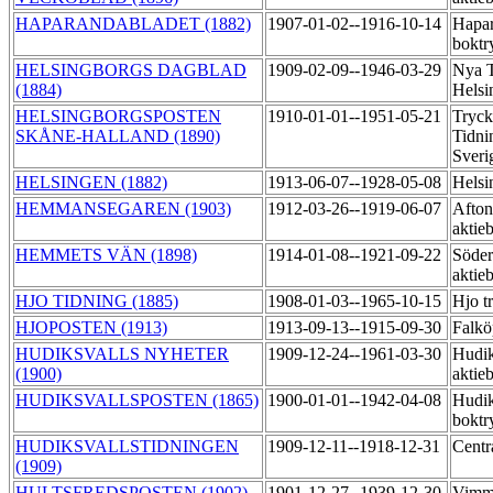
HAPARANDABLADET (1882)
1907-01-02--1916-10-14
Hapa
boktr
HELSINGBORGS DAGBLAD
1909-02-09--1946-03-29
Nya T
(1884)
Helsi
HELSINGBORGSPOSTEN
1910-01-01--1951-05-21
Tryck
SKÅNE-HALLAND (1890)
Tidni
Sveri
HELSINGEN (1882)
1913-06-07--1928-05-08
Helsi
HEMMANSEGAREN (1903)
1912-03-26--1919-06-07
Afton
aktie
HEMMETS VÄN (1898)
1914-01-08--1921-09-22
Söder
aktie
HJO TIDNING (1885)
1908-01-03--1965-10-15
Hjo t
HJOPOSTEN (1913)
1913-09-13--1915-09-30
Falkö
HUDIKSVALLS NYHETER
1909-12-24--1961-03-30
Hudik
(1900)
aktie
HUDIKSVALLSPOSTEN (1865)
1900-01-01--1942-04-08
Hudik
boktr
HUDIKSVALLSTIDNINGEN
1909-12-11--1918-12-31
Centr
(1909)
HULTSFREDSPOSTEN (1902)
1901-12-27--1939-12-30
Vimme