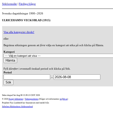
Sökformulär
|
Färdiga frågor
Svenska dagstidningar 1900--2026
ULRICEHAMNS VECKOBLAD (1915)
Visa alla kategorier direkt!
eller
Begränsa sökningen genom att
först
välja en kategori att söka på och klicka på Hämta.
Kategori
Fyll
därefter
i eventuell önskad period och klicka på Sök.
Period
--
Sidan skapad Sat Aug 08 15:39:13 CEST 2026
© 2026
Kungl. biblioteket
/
Tidningsenheten
(Frågor och information:
te@kb.se
)
Projektet Nya Lundstedt har finansierats med medel från
Stiftelsen Riksbankens Jubileumsfond