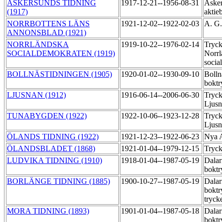
ASKERSUNDS TIDNING
1917-12-21--1956-08-31
Asker
(1917)
aktie
NORRBOTTENS LÄNS
1921-12-02--1922-02-03
A. G.
ANNONSBLAD (1921)
NORRLÄNDSKA
1919-10-22--1976-02-14
Tryck
SOCIALDEMOKRATEN (1919)
Norrl
socia
BOLLNÄSTIDNINGEN (1905)
1920-01-02--1930-09-10
Bolln
boktr
LJUSNAN (1912)
1916-06-14--2006-06-30
Tryck
Ljus
TUNABYGDEN (1922)
1922-10-06--1923-12-28
Tryck
Ljus
ÖLANDS TIDNING (1922)
1921-12-23--1922-06-23
Nya A
ÖLANDSBLADET (1868)
1921-01-04--1979-12-15
Tryc
LUDVIKA TIDNING (1910)
1918-01-04--1987-05-19
Dalar
boktr
BORLÄNGE TIDNING (1885)
1900-10-27--1987-05-19
Dalar
boktr
tryck
MORA TIDNING (1893)
1901-01-04--1987-05-18
Dalar
boktr