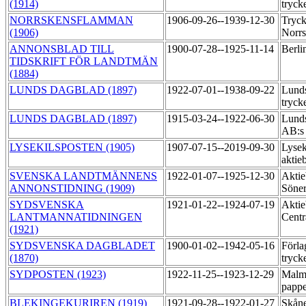
(1914)
tryck
NORRSKENSFLAMMAN
1906-09-26--1939-12-30
Tryck
(1906)
Norr
ANNONSBLAD TILL
1900-07-28--1925-11-14
Berli
TIDSKRIFT FÖR LANDTMÄN
(1884)
LUNDS DAGBLAD (1897)
1922-07-01--1938-09-22
Lunds
tryck
LUNDS DAGBLAD (1897)
1915-03-24--1922-06-30
Lunds
AB:s 
LYSEKILSPOSTEN (1905)
1907-07-15--2019-09-30
Lysek
aktie
SVENSKA LANDTMÄNNENS
1922-01-07--1925-12-30
Aktie
ANNONSTIDNING (1909)
Söner
SYDSVENSKA
1921-01-22--1924-07-19
Akti
LANTMANNATIDNINGEN
Centr
(1921)
SYDSVENSKA DAGBLADET
1900-01-02--1942-05-16
Förla
(1870)
tryck
SYDPOSTEN (1923)
1922-11-25--1923-12-29
Malmö
papp
BLEKINGEKURIREN (1919)
1921-09-28--1922-01-27
Skåne