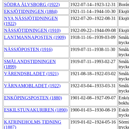
SÖDRA ÄLVSBORG (1922)
1922-07-14--1923-12-31
Borås
EKSJÖTIDNINGEN (1884)
1921-11-14--1944-10-30
Eksjö
NYA NÄSSJÖTIDNINGEN
1922-07-20--1922-08-31
Eksjö
(1922)
NÄSSJÖTIDNINGEN (1910)
1922-09-22--1944-09-08
Eksjö
LANTMANNAPOSTEN (1909)
1918-11-16--1939-03-09
Småla
tryck
NÄSSJÖPOSTEN (1916)
1919-07-11--1938-11-30
Småla
tryck
SMÅLANDSTIDNINGEN
1919-07-11--1993-02-27
Småla
(1899)
tryck
VÄRENDSBLADET (1921)
1921-08-18--1922-03-02
Småla
tryck
VÄRNAMOBLADET (1922)
1922-03-04--1933-03-31
Småla
tryck
ENKÖPINGSPOSTEN (1880)
1901-02-08--1927-09-07
Enköp
bokha
ESKILSTUNAKURIREN (1890)
1900-01-03--1930-08-19
Eskil
tryck
KATRINEHOLMS TIDNING
1919-01-02--1924-05-16
Sörml
(1887)
tryck