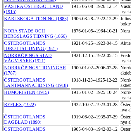
VÄSTRA ÖSTERGÖTLAND
1915-06-08--1926-12-14
Västr
(1915)
tryck
KARLSKOGA TIDNING (1883)
1906-08-28--1922-12-29
Juliu
boktr
NORA STADS OCH
1876-01-05--1964-10-21
Nora 
BERGSLAGS TIDNING (1866)
ÖSTERGÖTLANDS
1921-04-25--1923-04-15
Aktie
IDROTTSTIDNING (1921)
NORRKÖPINGS STAD
1921-12-15--1922-05-15
Fredr
VÄGVISARE (1921)
tryck
NORRKÖPINGS TIDNINGAR
1900-01-02--2006-02-28
Norrk
(1787)
aktie
ÖSTERGÖTLANDS
1918-11-23--1925-12-22
Norrk
LANTMANNATIDNING (1918)
aktie
HUMORISTEN (1915)
1915-01-02--1925-10-24
Norrk
tryck
REFLEX (1922)
1922-10-07--1923-01-28
Öster
nya a
ÖSTERGÖTLANDS
1919-06-02--1935-07-29
Öster
DAGBLAD (1890)
nya a
ÖSTERGÖTLANDS
1905-04-03--1942-03-12
Öster