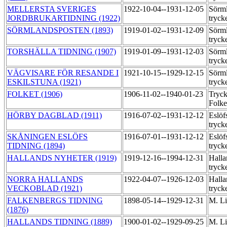
MELLERSTA SVERIGES
1922-10-04--1931-12-05
Sörml
JORDBRUKARTIDNING (1922)
tryck
SÖRMLANDSPOSTEN (1893)
1919-01-02--1931-12-09
Sörml
tryck
TORSHÄLLA TIDNING (1907)
1919-01-09--1931-12-03
Sörml
tryck
VÄGVISARE FÖR RESANDE I
1921-10-15--1929-12-15
Sörml
ESKILSTUNA (1921)
tryck
FOLKET (1906)
1906-11-02--1940-01-23
Tryck
Folk
HÖRBY DAGBLAD (1911)
1916-07-02--1931-12-12
Eslöf
tryck
SKÅNINGEN ESLÖFS
1916-07-01--1931-12-12
Eslöf
TIDNING (1894)
tryck
HALLANDS NYHETER (1919)
1919-12-16--1994-12-31
Halla
tryck
NORRA HALLANDS
1922-04-07--1926-12-03
Halla
VECKOBLAD (1921)
tryck
FALKENBERGS TIDNING
1898-05-14--1929-12-31
M. Li
(1876)
HALLANDS TIDNING (1889)
1900-01-02--1929-09-25
M. Li