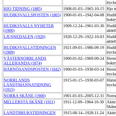
tryck
HJO TIDNING (1885)
1908-01-03--1965-10-15
Hjo t
HUDIKSVALLSPOSTEN (1865)
1900-01-01--1942-04-08
Hudik
boktr
HUDIKSVALLS NYHETER
1909-12-24--1961-03-30
Hudik
(1900)
aktie
LJUSNEDALEN (1920)
1920-12-29--1922-10-03
Hudik
aktie
HUDIKSVALLSTIDNINGEN
1921-09-01--1986-09-19
Hudik
(1909)
tryck
VÄSTERNORRLANDS
1900-01-02--1969-09-24
Hern
ALLEHANDA (1874)
boktr
HÄRNÖSANDSPOSTEN (1842)
1900-01-03--1930-03-14
Hernö
tryck
NORRLANDS
1915-01-15--1930-03-07
Härnö
LANDTMANNATIDNING
tryck
(1915)
NORRA SKÅNE (1900)
1901-01-03--2005-12-31
Norra
MELLERSTA SKÅNE (1911)
1911-12-09--1964-10-30
Aktie
Skåne
LANDTBRUKSTIDNINGEN
1915-08-14--1928-11-24
Aktie