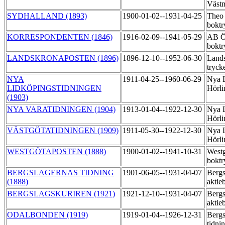
Västm
SYDHALLAND (1893)
1900-01-02--1931-04-25
Theo
boktr
KORRESPONDENTEN (1846)
1916-02-09--1941-05-29
AB Ö
boktr
LANDSKRONAPOSTEN (1896)
1896-12-10--1952-06-30
Land
tryck
NYA
1911-04-25--1960-06-29
Nya L
LIDKÖPINGSTIDNINGEN
Hörli
(1903)
NYA VARATIDNINGEN (1904)
1913-01-04--1922-12-30
Nya L
Hörli
VÄSTGÖTATIDNINGEN (1909)
1911-05-30--1922-12-30
Nya L
Hörli
WESTGÖTAPOSTEN (1888)
1900-01-02--1941-10-31
Westg
boktr
BERGSLAGERNAS TIDNING
1901-06-05--1931-04-07
Bergs
(1888)
aktie
BERGSLAGSKURIREN (1921)
1921-12-10--1931-04-07
Bergs
aktie
ODALBONDEN (1919)
1919-01-04--1926-12-31
Bergs
tidni