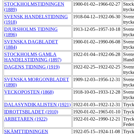
STOCKHOLMSTIDNINGEN
1900-01-02--1966-02-27
Stock
(1889)
tryck
SVENSK HANDELSTIDNING
1918-04-12--1922-06-30
Svens
(1918)
tryck
DJURSHOLMS TIDNING
1913-12-05--1957-10-18
Svens
(1896)
tryck
SVENSKA DAGBLADET
1900-01-02--1990-06-08
Svens
(1884)
tryck
STOCKHOLMS GAMLA
1922-01-04--1922-06-28
Sven
HANDELSTIDNING (1897)
Hande
DAGENS TIDNING (1919)
1922-02-25--1922-02-25
Svens
tryck
SVENSKA MORGONBLADET
1909-12-03--1956-12-31
Svens
(1890)
tryck
VECKOPOSTEN (1868)
1918-10-03--1933-12-28
Svens
tryck
DALASYNDIKALISTEN (1921)
1922-01-03--1922-12-31
Tryck
IDROTTSBLADET (1910)
1920-01-02--1965-01-10
Tryck
ARBETAREN (1922)
1922-01-02--1990-12-21
Tryck
Feder
SKÄMTTIDNINGEN
1922-05-15--1924-11-08
Tryck