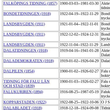
FALKÖPINGS TIDNING (1857)
1900-03-03--1981-03-30
Aktie
tidni
BONDETIDNINGEN (1918)
1922-04-19--1922-11-29
Bonde
tryck
LANDSBYGDEN (1911)
1921-01-04--1922-11-01
Bonde
tryck
LANDSBYGDEN (1911)
1922-12-02--1924-12-31
Bonde
tryck
LANDSBYGDEN (1911)
1922-11-04--1922-11-29
Lands
DALATIDNINGEN (1918)
1919-04-16--1941-01-28
Aktie
Dalat
DALADEMOKRATEN (1918)
1919-01-02--1926-04-29
Dalad
DALPILEN (1854)
1900-01-02--1926-02-27
Falu 
boktr
TIDNING FÖR FALU LÄN
1900-01-03--1926-02-27
Falu 
OCH STAD (1839)
boktr
FALUKURIREN (1894)
1916-08-25--1987-05-19
Faluk
tryck
KOPPARSTADEN (1922)
1922-08-25--1922-10-06
O J S
DALABLADET (1918)
1918-12-18--1924-09-08
Tidni