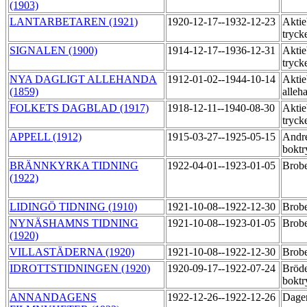
(1903)
LANTARBETAREN (1921)
1920-12-17--1932-12-23
Aktie
tryck
SIGNALEN (1900)
1914-12-17--1936-12-31
Aktie
tryck
NYA DAGLIGT ALLEHANDA
1912-01-02--1944-10-14
Aktie
(1859)
alleh
FOLKETS DAGBLAD (1917)
1918-12-11--1940-08-30
Aktie
tryck
APPELL (1912)
1915-03-27--1925-05-15
Andr
boktr
BRÄNNKYRKA TIDNING
1922-04-01--1923-01-05
Brobe
(1922)
LIDINGÖ TIDNING (1910)
1921-10-08--1922-12-30
Brobe
NYNÄSHAMNS TIDNING
1921-10-08--1923-01-05
Brobe
(1920)
VILLASTÄDERNA (1920)
1921-10-08--1922-12-30
Brobe
IDROTTSTIDNINGEN (1920)
1920-09-17--1922-07-24
Bröde
boktr
ANNANDAGENS
1922-12-26--1922-12-26
Dagen