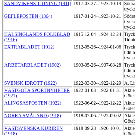
SANDVIKENS TIDNING (1911)
1917-03-27--1923-10-19
Södra
tryck
GEFLEPOSTEN (1864)
1917-01-24--1923-10-21
Södra
tryck
tryck
HÄLSINGLANDS FOLKBLAD
1915-12-04--1924-12-24
Tryck
(1916)
Tidni
EXTRABLADET (1912)
1912-05-26--1924-01-06
Tryck
tidni
tryck
ARBETARBLADET (1902)
1903-05-26--1937-08-28
Tryck
tidni
tryck
SVENSK IDROTT (1922)
1922-03-30--1922-12-29
A. Li
VÄSTGÖTA SPORTNYHETER
1922-01-03--1922-01-31
Aktie
(1921)
Göteb
ALINGSÅSPOSTEN (1922)
1922-06-02--1922-12-22
Aktie
Göteb
NORRA SMÅLAND (1918)
1918-07-06--1922-09-02
Aktie
Göteb
VÄSTSVENSKA KURIREN
1918-09-28--1926-10-01
Aktie
(1918)
Göteb