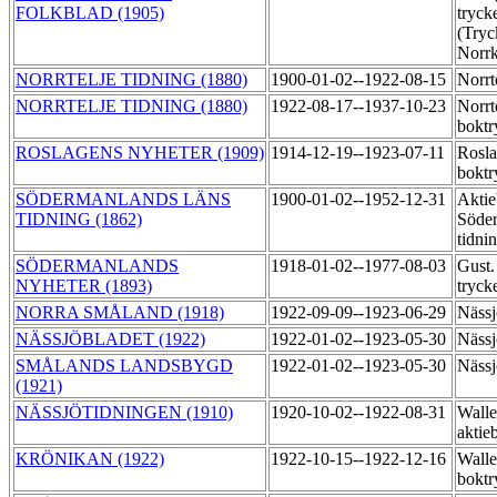
FOLKBLAD (1905)
trycke
(Tryc
Norrk
NORRTELJE TIDNING (1880)
1900-01-02--1922-08-15
Norrt
NORRTELJE TIDNING (1880)
1922-08-17--1937-10-23
Norrt
boktr
ROSLAGENS NYHETER (1909)
1914-12-19--1923-07-11
Rosla
boktr
SÖDERMANLANDS LÄNS
1900-01-02--1952-12-31
Aktie
TIDNING (1862)
Söder
tidni
SÖDERMANLANDS
1918-01-02--1977-08-03
Gust.
NYHETER (1893)
tryck
NORRA SMÅLAND (1918)
1922-09-09--1923-06-29
Nässj
NÄSSJÖBLADET (1922)
1922-01-02--1923-05-30
Nässj
SMÅLANDS LANDSBYGD
1922-01-02--1923-05-30
Nässj
(1921)
NÄSSJÖTIDNINGEN (1910)
1920-10-02--1922-08-31
Walle
aktie
KRÖNIKAN (1922)
1922-10-15--1922-12-16
Walle
boktr