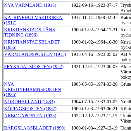
NYA VÄRMLAND (1918)
1922-09-16--1923-07-17
Tryck
Arbet
KATRINEHOLMSKURIREN
1917-11-14--1988-02-01
Katri
(1917)
tryck
KRISTIANSTADS LÄNS
1900-01-02--1954-12-31
Krist
TIDNING (1896)
tryck
KRISTIANSTADSBLADET
1900-01-02--1964-10-30
Krist
(1856)
tryck
VÄRMLANDSPOSTEN (1915)
1915-04-16--1923-05-02
AB V
boktr
FRYKSDALSPOSTEN (1922)
1921-12-01--1923-06-03
Aktie
Värm
boktr
NYA
1905-05-05--1974-03-20
Grund
KRISTINEHAMNSPOSTEN
(1885)
NORDHALLAND (1883)
1904-07-15--1933-01-05
Nordh
KÖPINGSPOSTEN (1887)
1900-01-03--1963-06-21
Köpin
ARBOGAPOSTEN (1923)
1922-12-12--1923-11-15
Tidni
Västm
BÄRGSLAGSBLADET (1890)
1900-01-03--1927-12-19
Tidni