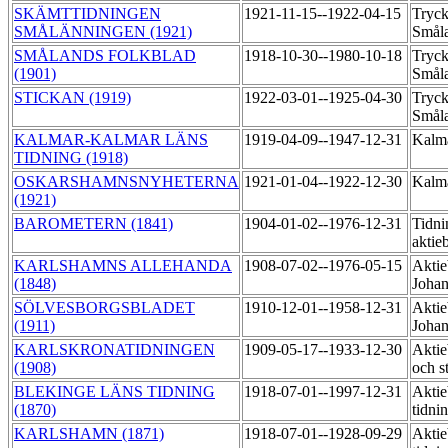
SKÄMTTIDNINGEN
1921-11-15--1922-04-15
Tryck
SMÅLÄNNINGEN (1921)
Smål
SMÅLANDS FOLKBLAD
1918-10-30--1980-10-18
Tryck
(1901)
Smål
STICKAN (1919)
1922-03-01--1925-04-30
Tryck
Smål
KALMAR-KALMAR LÄNS
1919-04-09--1947-12-31
Kalma
TIDNING (1918)
OSKARSHAMNSNYHETERNA
1921-01-04--1922-12-30
Kalma
(1921)
BAROMETERN (1841)
1904-01-02--1976-12-31
Tidni
aktie
KARLSHAMNS ALLEHANDA
1908-07-02--1976-05-15
Aktie
(1848)
Johan
SÖLVESBORGSBLADET
1910-12-01--1958-12-31
Aktie
(1911)
Johan
KARLSKRONATIDNINGEN
1909-05-17--1933-12-30
Aktie
(1908)
och s
BLEKINGE LÄNS TIDNING
1918-07-01--1997-12-31
Aktie
(1870)
tidni
KARLSHAMN (1871)
1918-07-01--1928-09-29
Aktie