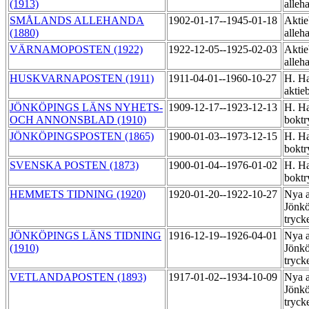
(1913)
alleh
SMÅLANDS ALLEHANDA
1902-01-17--1945-01-18
Aktie
(1880)
alleh
VÄRNAMOPOSTEN (1922)
1922-12-05--1925-02-03
Aktie
alleh
HUSKVARNAPOSTEN (1911)
1911-04-01--1960-10-27
H. Ha
aktie
JÖNKÖPINGS LÄNS NYHETS-
1909-12-17--1923-12-13
H. Ha
OCH ANNONSBLAD (1910)
boktr
JÖNKÖPINGSPOSTEN (1865)
1900-01-03--1973-12-15
H. Ha
boktr
SVENSKA POSTEN (1873)
1900-01-04--1976-01-02
H. Ha
boktr
HEMMETS TIDNING (1920)
1920-01-20--1922-10-27
Nya a
Jönkö
tryck
JÖNKÖPINGS LÄNS TIDNING
1916-12-19--1926-04-01
Nya a
(1910)
Jönkö
tryck
VETLANDAPOSTEN (1893)
1917-01-02--1934-10-09
Nya a
Jönkö
tryck