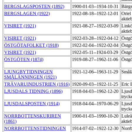
BERGSLAGSPOSTEN (1892)
1900-01-03--1934-10-31
Bärgs
BERGSLAGEN (1922)
1922-08-18--1922-12-01
Oriel
aktie
VISIRET (1921)
1921-08-27--1922-03-09
Linkö
aktie
VISIRET (1921)
1922-03-28--1922-04-12
Östgö
ÖSTGÖTAFOLKET (1918)
1922-02-04--1922-02-04
Östgö
VISIRET (1921)
1922-05-11--1924-03-29
Östgö
ÖSTGÖTEN (1874)
1919-08-27--1962-11-06
Östgö
LJUNGBYTIDNINGEN
1921-12-06--1963-11-29
Smålä
SMÅLÄNNINGEN (1921)
TRÄVARUINDUSTRIEN (1916)
1920-09-03--1922-11-25
Eric 
LJUSDALS TIDNING (1896)
1918-04-03--1962-12-20
Ljusd
tryck
LJUSDALSPOSTEN (1914)
1918-04-04--1970-06-29
Ljusd
tryck
NORRBOTTENSKURIREN
1900-01-03--1990-10-20
Luleå
(1861)
aktie
NORRBOTTENSTIDNINGEN
1914-07-02--1922-12-30
Norrb