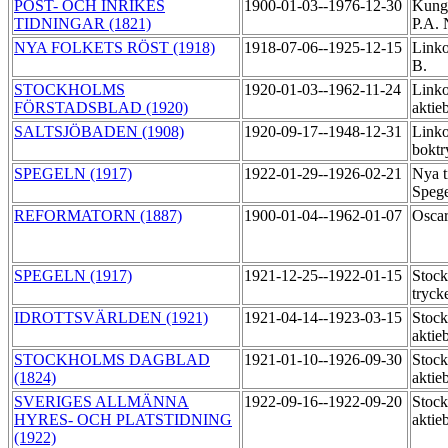
POST- OCH INRIKES
1900-01-03--1976-12-30
Kungl
TIDNINGAR (1821)
P.A. 
NYA FOLKETS RÖST (1918)
1918-07-06--1925-12-15
Linko
B.
STOCKHOLMS
1920-01-03--1962-11-24
Linko
FÖRSTADSBLAD (1920)
aktie
SALTSJÖBADEN (1908)
1920-09-17--1948-12-31
Link
boktr
SPEGELN (1917)
1922-01-29--1926-02-21
Nya t
Speg
REFORMATORN (1887)
1900-01-04--1962-01-07
Oscar
SPEGELN (1917)
1921-12-25--1922-01-15
Stoc
tryck
IDROTTSVÄRLDEN (1921)
1921-04-14--1923-03-15
Stoc
aktie
STOCKHOLMS DAGBLAD
1921-01-10--1926-09-30
Stock
(1824)
aktie
SVERIGES ALLMÄNNA
1922-09-16--1922-09-20
Stock
HYRES- OCH PLATSTIDNING
aktie
(1922)