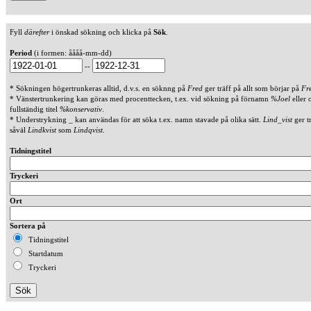
Fyll
därefter
i önskad sökning och klicka på
Sök
.
Period
(i formen: åååå-mm-dd)
--
* Sökningen högertrunkeras alltid, d.v.s. en söknng på
Fred
ger träff på allt som börjar på
Fr
* Vänstertrunkering kan göras med procenttecken, t.ex. vid sökning på förnamn
%Joel
eller 
fullständig titel
%konservativ
.
* Understrykning _ kan användas för att söka t.ex. namn stavade på olika sätt.
Lind_vist
ger t
såväl
Lindkvist
som
Lindqvist
.
Tidningstitel
Tryckeri
Ort
Sortera på
Tidningstitel
Startdatum
Tryckeri