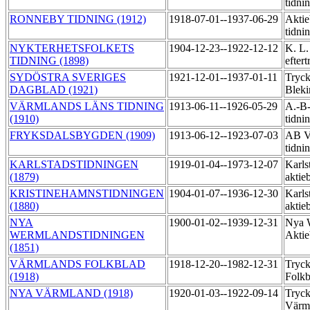
tidni
RONNEBY TIDNING (1912)
1918-07-01--1937-06-29
Aktie
tidni
NYKTERHETSFOLKETS
1904-12-23--1922-12-12
K. L.
TIDNING (1898)
efter
SYDÖSTRA SVERIGES
1921-12-01--1937-01-11
Tryck
DAGBLAD (1921)
Blek
VÄRMLANDS LÄNS TIDNING
1913-06-11--1926-05-29
A.-B-
(1910)
tidni
FRYKSDALSBYGDEN (1909)
1913-06-12--1923-07-03
AB V
tidni
KARLSTADSTIDNINGEN
1919-01-04--1973-12-07
Karls
(1879)
aktie
KRISTINEHAMNSTIDNINGEN
1904-01-07--1936-12-30
Karls
(1880)
aktie
NYA
1900-01-02--1939-12-31
Nya W
WERMLANDSTIDNINGEN
Akti
(1851)
VÄRMLANDS FOLKBLAD
1918-12-20--1982-12-31
Tryc
(1918)
Folk
NYA VÄRMLAND (1918)
1920-01-03--1922-09-14
Tryck
Värm