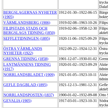
tryck
Dala
BERGSLAGERNAS NYHETER
1912-01-30--1922-06-15
Bärgs
(1905)
boktr
VÄRMLANDSBERG (1906)
1919-02-08--1963-10-26
Filip
FILIPSTADS STADS OCH
1919-02-06--1958-12-30
Filips
BERGSLAGS TIDNING (1850)
aktie
SEFFLETIDNINGEN (1895)
1920-11-06--1925-09-29
Filips
tryck
ÖSTRA VÄRMLANDS
1922-09-22--1924-12-31
Östra
NYHETER (1922)
tryck
GRENNA TIDNING (1858)
1901-12-07--1930-01-02
Gren
LANTMÄNNENS TIDNING
1920-01-02--1923-09-29
Aktie
(1917)
tidni
NORRLANDSBLADET (1909)
1921-01-05--1923-10-11
Aktie
tidni
GEFLE DAGBLAD (1895)
1921-12-13--1981-12-31
Gefle
aktie
NORRLANDSPOSTEN (1837)
1900-01-02--1932-09-08
Otto 
GEVALIA (1905)
1917-03-01--1923-10-31
Södra
tryck