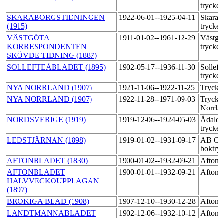
tryck
SKARABORGSTIDNINGEN
1922-06-01--1925-04-11
Skara
(1915)
tryck
VÄSTGÖTA
1911-01-02--1961-12-29
Västg
KORRESPONDENTEN
tryck
SKÖVDE TIDNING (1887)
SOLLEFTEÅBLADET (1895)
1902-05-17--1936-11-30
Solle
tryck
NYA NORRLAND (1907)
1921-11-06--1922-11-25
Tryc
NYA NORRLAND (1907)
1922-11-28--1971-09-03
Tryck
Norr
NORDSVERIGE (1919)
1919-12-06--1924-05-03
Ådale
tryck
LEDSTJÄRNAN (1898)
1919-01-02--1931-09-17
AB O
boktr
AFTONBLADET (1830)
1900-01-02--1932-09-21
Afton
AFTONBLADET
1900-01-01--1932-09-21
Afton
HALVVECKOUPPLAGAN
(1897)
BROKIGA BLAD (1908)
1907-12-10--1930-12-28
Afton
LANDTMANNABLADET
1902-12-06--1932-10-12
Afton