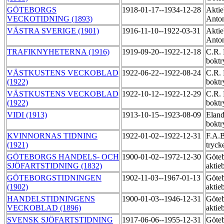
GÖTEBORGS
1918-01-17--1934-12-28
Aktie
VECKOTIDNING (1893)
Anton
VÄSTRA SVERIGE (1901)
1916-11-10--1922-03-31
Aktie
Anton
TRAFIKNYHETERNA (1916)
1919-09-20--1922-12-18
C.R. 
boktr
VÄSTKUSTENS VECKOBLAD
1922-06-22--1922-08-24
C.R. 
(1922)
boktr
VÄSTKUSTENS VECKOBLAD
1922-10-12--1922-12-29
C.R. 
(1922)
boktr
VIDI (1913)
1913-10-15--1923-08-09
Eland
boktr
KVINNORNAS TIDNING
1922-01-02--1922-12-31
F.A.B
(1921)
tryck
GÖTEBORGS HANDELS- OCH
1900-01-02--1972-12-30
Göteb
SJÖFARTSTIDNING (1832)
aktie
GÖTEBORGSTIDNINGEN
1902-11-03--1967-01-13
Göteb
(1902)
aktie
HANDELSTIDNINGENS
1900-01-03--1946-12-31
Göteb
VECKOBLAD (1896)
aktie
SVENSK SJÖFARTSTIDNING
1917-06-06--1955-12-31
Göteb