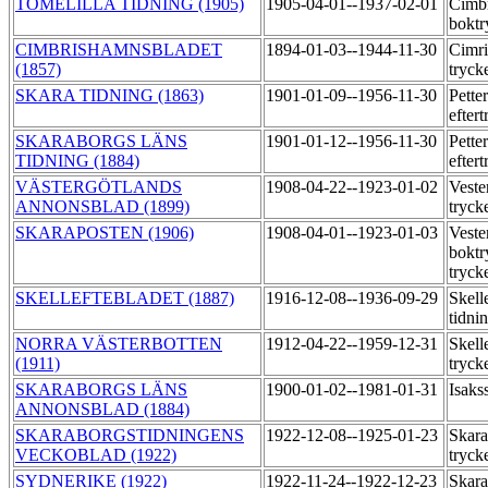
TOMELILLA TIDNING (1905)
1905-04-01--1937-02-01
Cimbr
boktr
CIMBRISHAMNSBLADET
1894-01-03--1944-11-30
Cimri
(1857)
tryck
SKARA TIDNING (1863)
1901-01-09--1956-11-30
Pette
efter
SKARABORGS LÄNS
1901-01-12--1956-11-30
Pette
TIDNING (1884)
efter
VÄSTERGÖTLANDS
1908-04-22--1923-01-02
Veste
ANNONSBLAD (1899)
tryck
SKARAPOSTEN (1906)
1908-04-01--1923-01-03
Veste
boktr
tryck
SKELLEFTEBLADET (1887)
1916-12-08--1936-09-29
Skell
tidni
NORRA VÄSTERBOTTEN
1912-04-22--1959-12-31
Skell
(1911)
tryck
SKARABORGS LÄNS
1900-01-02--1981-01-31
Isaks
ANNONSBLAD (1884)
SKARABORGSTIDNINGENS
1922-12-08--1925-01-23
Skara
VECKOBLAD (1922)
tryck
SYDNERIKE (1922)
1922-11-24--1922-12-23
Skara