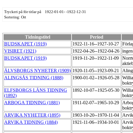
Tryckeri på för titlar på 1922-01-01- -1922-12-31
Sortering: Ort
Tidningstitel
Period
BUDSKAPET (1919)
1922-11-16--1927-10-27
Förla
VISIRET (1921)
1922-04-26--1922-04-26
ingen
BUDSKAPET (1919)
1919-11-20--1922-11-09
Norrte
aktie
ÄLVSBORGS NYHETER (1909)
1920-11-05--1923-09-21
Aling
ALINGSÅS TIDNING (1888)
1900-01-02--1926-05-28
Willi
boktr
ELFSBORGS LÄNS TIDNING
1892-10-07--1925-05-30
Willi
(1892)
boktr
ARBOGA TIDNING (1881)
1911-02-07--1965-10-29
Arbo
boktr
ARVIKA NYHETER (1895)
1903-10-20--1970-11-04
Arvik
ARVIKA TIDNING (1884)
1921-11-06--1934-10-01
Arvik
boktr