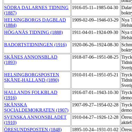
boktr
SÖDRA DALARNES TIDNING
1916-05-11--1985-04-30
Dalar
(1887)
boktr
HELSINGBORGS DAGBLAD
1909-02-09--1946-03-29
Nya T
(1884)
Helsi
HÖGANÄS TIDNING (1888)
1911-04-01--1924-09-30
Nya t
Helsi
BADORTSTIDNINGEN (1916)
1920-06-26--1924-08-30
Schm
boktr
SKÅNES ANNONSBLAD
1918-07-06--1951-08-25
Tryck
(1893)
Tidni
Sveri
HELSINGBORGSPOSTEN
1910-01-01--1951-05-21
Tryck
SKÅNE-HALLAND (1890)
Tidni
Sveri
HALLANDS FOLKBLAD
1916-07-01--1943-10-30
Tryck
(1916)
demo
SKÅNSKA
1907-09-27--1954-02-28
Tryck
SOCIALDEMOKRATEN (1907)
demo
SVENSKA ANNONSBLADET
1910-04-27--1926-12-28
Öresu
(1910)
aktie
ÖRESUNDSPOSTEN (1848)
1895-10-24--1931-01-02
Öresu