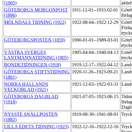
(1905)
aktie
GÖTEBORGS MORGONPOST
1911-12-01--1933-02-01
Göteb
(1896)
förla
MÖLNDALS TIDNING (1922)
1922-08-04--1922-12-29
Göte
Förla
tryck
GÖTEBORGSPOSTEN (1859)
1900-01-01--1989-03-01
Göteb
tryck
VÄSTRA SVERGES
1905-04-04--1940-04-13
Göteb
LANTMANNATIDNING (1905)
tryck
BONDETIDNINGEN (1918)
1919-12-17--1922-04-12
Lands
GÖTEBORGS STIFTSTIDNING
1920-11-26--1923-09-21
Lands
(1861)
NORRA HALLANDS
1921-12-03--1922-03-31
Lands
VECKOBLAD (1921)
GÖTEBORGS DAGBLAD
1921-07-05--1923-06-15
Tidni
(1918)
förla
Dagb
NYASTE SNÄLLPOSTEN
1919-08-30--1941-08-01
Tryck
(1882)
LILLA EDETS TIDNING (1923)
1922-12-16--1922-12-16
Tryck
Fram