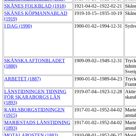
SKÅNES FOLKBLAD (1918)
1921-04-02--1922-02-21
Skåne
SKÅNES KÖPMANNABLAD
1919-10-15--1935-10-19
Skåne
(1919)
I DAG (1990)
1900-01-02--1994-12-31
Syds
SKÅNSKA AFTONBLADET
1909-09-02--1949-12-31
Tryck
(1880)
tidni
Sveri
ARBETET (1887)
1900-01-02--1989-04-23
Tryck
Fram
LÄNSTIDNINGEN TIDNING
1919-07-04--1923-12-28
Aktie
FÖR SKARABORGS LÄN
skara
(1893)
KARLSBORGSTIDNINGEN
1917-01-02--1952-04-02
Marie
(1915)
ansta
MARIESTADS LÄNSTIDNING
1917-01-02--1952-04-02
Marie
(1893)
ansta
MOTALAPOSTEN (1883)
1910-08-01--1952-06-27
Motal