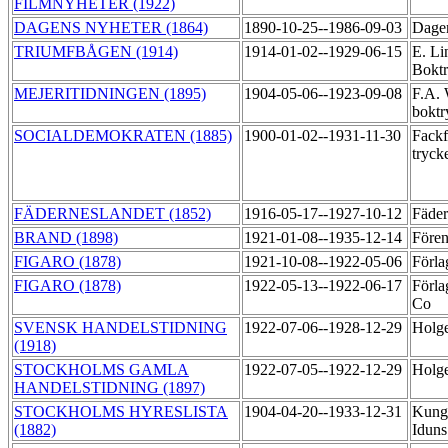
FILMNYHETER (1922)
DAGENS NYHETER (1864)
1890-10-25--1986-09-03
Dagen
TRIUMFBÅGEN (1914)
1914-01-02--1929-06-15
E. Li
Boktr
MEJERITIDNINGEN (1895)
1904-05-06--1923-09-08
F.A.
boktr
SOCIALDEMOKRATEN (1885)
1900-01-02--1931-11-30
Fackf
tryck
FÄDERNESLANDET (1852)
1916-05-17--1927-10-12
Fäder
BRAND (1898)
1921-01-08--1935-12-14
Fören
FIGARO (1878)
1921-10-08--1922-05-06
Förla
FIGARO (1878)
1922-05-13--1922-06-17
Förla
Co
SVENSK HANDELSTIDNING
1922-07-06--1928-12-29
Holge
(1918)
STOCKHOLMS GAMLA
1922-07-05--1922-12-29
Holge
HANDELSTIDNING (1897)
STOCKHOLMS HYRESLISTA
1904-04-20--1933-12-31
Kungl
(1882)
Iduns