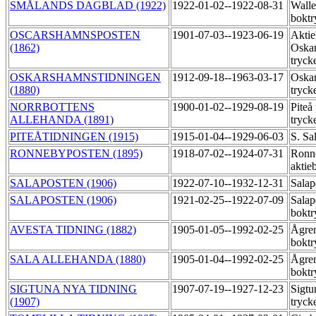
SMÅLANDS DAGBLAD (1922)
1922-01-02--1922-08-31
Walle
boktr
OSCARSHAMNSPOSTEN
1901-07-03--1923-06-19
Aktie
(1862)
Oska
tryck
OSKARSHAMNSTIDNINGEN
1912-09-18--1963-03-17
Oskar
(1880)
tryck
NORRBOTTENS
1900-01-02--1929-08-19
Piteå
ALLEHANDA (1891)
tryck
PITEÅTIDNINGEN (1915)
1915-01-04--1929-06-03
S. Sa
RONNEBYPOSTEN (1895)
1918-07-02--1924-07-31
Ronne
aktie
SALAPOSTEN (1906)
1922-07-10--1932-12-31
Salap
SALAPOSTEN (1906)
1921-02-25--1922-07-09
Salap
boktr
AVESTA TIDNING (1882)
1905-01-05--1992-02-25
Ågre
boktr
SALA ALLEHANDA (1880)
1905-01-04--1992-02-25
Ågre
boktr
SIGTUNA NYA TIDNING
1907-07-19--1927-12-23
Sigtu
(1907)
tryck