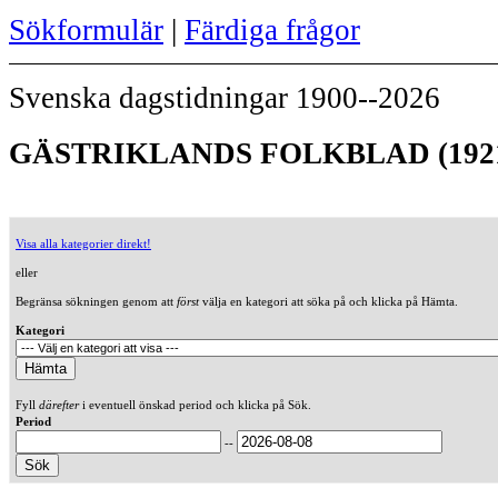
Sökformulär
|
Färdiga frågor
Svenska dagstidningar 1900--2026
GÄSTRIKLANDS FOLKBLAD (192
Visa alla kategorier direkt!
eller
Begränsa sökningen genom att
först
välja en kategori att söka på och klicka på Hämta.
Kategori
Fyll
därefter
i eventuell önskad period och klicka på Sök.
Period
--