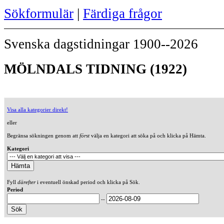
Sökformulär
|
Färdiga frågor
Svenska dagstidningar 1900--2026
MÖLNDALS TIDNING (1922)
Visa alla kategorier direkt!
eller
Begränsa sökningen genom att
först
välja en kategori att söka på och klicka på Hämta.
Kategori
Fyll
därefter
i eventuell önskad period och klicka på Sök.
Period
--