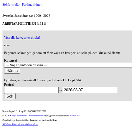
Sökformulär
|
Färdiga frågor
Svenska dagstidningar 1900--2026
ARBETARPOLITIKEN (1921)
Visa alla kategorier direkt!
eller
Begränsa sökningen genom att
först
välja en kategori att söka på och klicka på Hämta.
Kategori
Fyll
därefter
i eventuell önskad period och klicka på Sök.
Period
--
Sidan skapad Fri Aug 07 19:42:04 CEST 2026
© 2026
Kungl. biblioteket
/
Tidningsenheten
(Frågor och information:
te@kb.se
)
Projektet Nya Lundstedt har finansierats med medel från
Stiftelsen Riksbankens Jubileumsfond