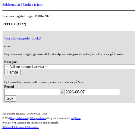
Sökformulär
|
Färdiga frågor
Svenska dagstidningar 1900--2026
REFLEX (1922)
Visa alla kategorier direkt!
eller
Begränsa sökningen genom att
först
välja en kategori att söka på och klicka på Hämta.
Kategori
Fyll
därefter
i eventuell önskad period och klicka på Sök.
Period
--
Sidan skapad Fri Aug 07 05:16:06 CEST 2026
© 2026
Kungl. biblioteket
/
Tidningsenheten
(Frågor och information:
te@kb.se
)
Projektet Nya Lundstedt har finansierats med medel från
Stiftelsen Riksbankens Jubileumsfond