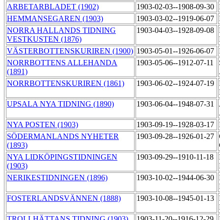
ARBETARBLADET (1902)
1903-02-03--1908-09-30
HEMMANSEGAREN (1903)
1903-03-02--1919-06-07
NORRA HALLANDS TIDNING
1903-04-03--1928-09-08
VESTKUSTEN (1876)
VÄSTERBOTTENSKURIREN (1900)
1903-05-01--1926-06-07
NORRBOTTENS ALLEHANDA
1903-05-06--1912-07-11
(1891)
NORRBOTTENSKURIREN (1861)
1903-06-02--1924-07-19
UPSALA NYA TIDNING (1890)
1903-06-04--1948-07-31
NYA POSTEN (1903)
1903-09-19--1928-03-17
SÖDERMANLANDS NYHETER
1903-09-28--1926-01-27
(1893)
NYA LIDKÖPINGSTIDNINGEN
1903-09-29--1910-11-18
(1903)
NERIKESTIDNINGEN (1896)
1903-10-02--1944-06-30
FOSTERLANDSVÄNNEN (1888)
1903-10-08--1945-01-13
TROLLHÄTTANS TIDNING (1903)
1903-11-20--1916-12-29