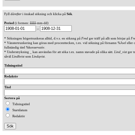
Fyll
därefter
i önskad sökning och klicka på
Sök
.
Period
(i formen: åååå-mm-dd)
--
* Sökningen högertrunkeras alltid, d.v.s. en söknng på
Fred
ger träff på allt som börjar på
Fr
* Vänstertrunkering kan göras med procenttecken, t.ex. vid sökning på förnamn
%Joel
eller 
fullständig titel
%konservativ
.
* Understrykning _ kan användas för att söka t.ex. namn stavade på olika sätt.
Lind_vist
ger t
såväl
Lindkvist
som
Lindqvist
.
Tidningstitel
Redaktör
Titel
Sortera på
Tidningstitel
Startdatum
Redaktör