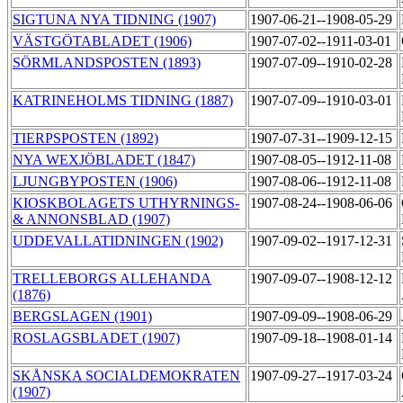
SIGTUNA NYA TIDNING (1907)
1907-06-21--1908-05-29
VÄSTGÖTABLADET (1906)
1907-07-02--1911-03-01
SÖRMLANDSPOSTEN (1893)
1907-07-09--1910-02-28
KATRINEHOLMS TIDNING (1887)
1907-07-09--1910-03-01
TIERPSPOSTEN (1892)
1907-07-31--1909-12-15
NYA WEXJÖBLADET (1847)
1907-08-05--1912-11-08
LJUNGBYPOSTEN (1906)
1907-08-06--1912-11-08
KIOSKBOLAGETS UTHYRNINGS-
1907-08-24--1908-06-06
& ANNONSBLAD (1907)
UDDEVALLATIDNINGEN (1902)
1907-09-02--1917-12-31
TRELLEBORGS ALLEHANDA
1907-09-07--1908-12-12
(1876)
BERGSLAGEN (1901)
1907-09-09--1908-06-29
ROSLAGSBLADET (1907)
1907-09-18--1908-01-14
SKÅNSKA SOCIALDEMOKRATEN
1907-09-27--1917-03-24
(1907)