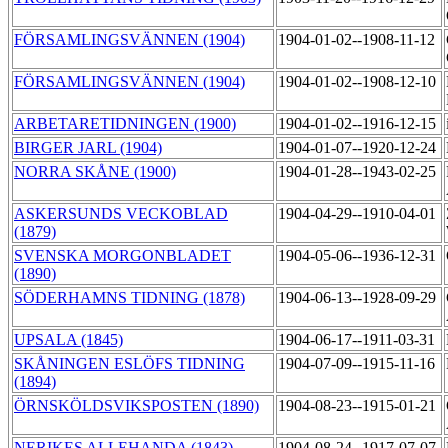
FÖRSAMLINGSVÄNNEN (1904)
1904-01-02--1908-11-12
FÖRSAMLINGSVÄNNEN (1904)
1904-01-02--1908-12-10
ARBETARETIDNINGEN (1900)
1904-01-02--1916-12-15
BIRGER JARL (1904)
1904-01-07--1920-12-24
NORRA SKÅNE (1900)
1904-01-28--1943-02-25
ASKERSUNDS VECKOBLAD
1904-04-29--1910-04-01
(1879)
SVENSKA MORGONBLADET
1904-05-06--1936-12-31
(1890)
SÖDERHAMNS TIDNING (1878)
1904-06-13--1928-09-29
UPSALA (1845)
1904-06-17--1911-03-31
SKÅNINGEN ESLÖFS TIDNING
1904-07-09--1915-11-16
(1894)
ÖRNSKÖLDSVIKSPOSTEN (1890)
1904-08-23--1915-01-21
NERIKES ALLEHANDA (1843)
1904-08-24--1917-07-07