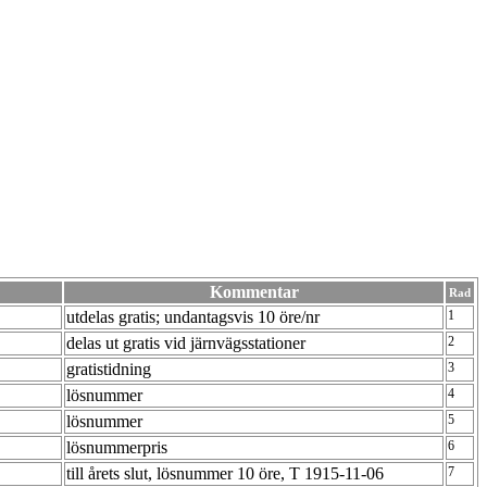
Kommentar
Rad
utdelas gratis; undantagsvis 10 öre/nr
1
delas ut gratis vid järnvägsstationer
2
gratistidning
3
lösnummer
4
lösnummer
5
lösnummerpris
6
till årets slut, lösnummer 10 öre, T 1915-11-06
7