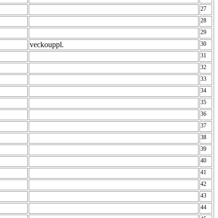
27
28
29
veckouppl.
30
31
32
33
34
35
36
37
38
39
40
41
42
43
44