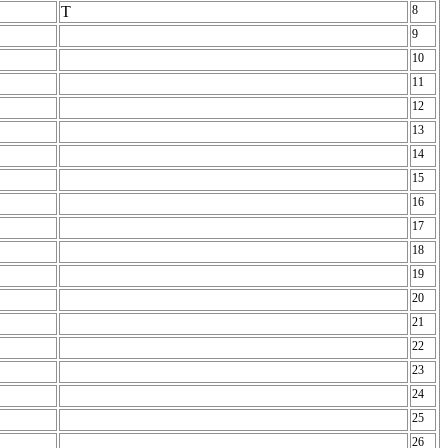
T
8
9
10
11
12
13
14
15
16
17
18
19
20
21
22
23
24
25
26