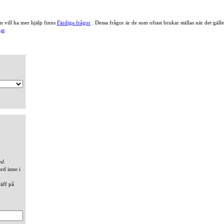
 vill ha mer hjälp finns
Färdiga frågor
. Dessa frågor är de som oftast brukar ställas när det gä
ar
.
ed
.
ord inne i
räff på