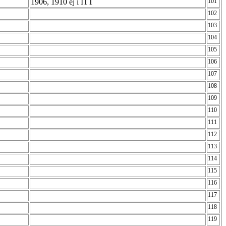
1906, 1910 ej i ITT
101
102
103
104
105
106
107
108
n
109
110
111
112
113
114
115
116
117
118
119