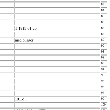
83
84
85
86
T 1915-01-20
87
88
n
med bilagor
89
90
91
92
93
94
95
96
97
98
1915: T
99
100