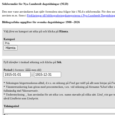
Sökformulär för Nya Lundstedt dagstidningar (NLD)
Den mer vane användaren kan själv formulera sina frågor här i NLd:s sökformulär. För den som
använts m.m. finns i
Förklaringar till bibliograferingskategorierna i Nya Lundstedt Dagstidning
Bibliografiska uppgifter för svenska dagstidningar 1900--2026
Välj
först
en kategori att söka på och klicka på
Hämta
.
Kategori
Fyll
därefter
i önskad sökning och klicka på
Sök
.
Period
(i formen: åååå-mm-dd)
--
* Sökningen högertrunkeras alltid, d.v.s. en söknng på
Fred
ger träff på allt som börjar på
Fr
* Vänstertrunkering kan göras med procenttecken, t.ex. vid sökning på förnamn
%Joel
eller 
fullständig titel
%konservativ
.
* Understrykning _ kan användas för att söka t.ex. namn stavade på olika sätt.
Lind_vist
ger t
såväl
Lindkvist
som
Lindqvist
.
Tidningstitel