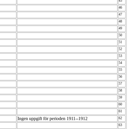
45
46
47
48
49
50
51
52
53
54
55
56
57
58
59
60
61
Ingen uppgift för perioden 1911--1912
62
63