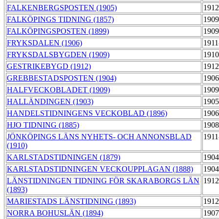
FALKENBERGSPOSTEN (1905)
1912
FALKÖPINGS TIDNING (1857)
1909
FALKÖPINGSPOSTEN (1899)
1909
FRYKSDALEN (1906)
1911
FRYKSDALSBYGDEN (1909)
1910
GESTRIKEBYGD (1912)
1912
GREBBESTADSPOSTEN (1904)
1906
HALFVECKOBLADET (1909)
1909
HALLÄNDINGEN (1903)
1905
HANDELSTIDNINGENS VECKOBLAD (1896)
1906
HJO TIDNING (1885)
1908
JÖNKÖPINGS LÄNS NYHETS- OCH ANNONSBLAD
1911
(1910)
KARLSTADSTIDNINGEN (1879)
1904
KARLSTADSTIDNINGEN VECKOUPPLAGAN (1888)
1904
LÄNSTIDNINGEN TIDNING FÖR SKARABORGS LÄN
1912
(1893)
MARIESTADS LÄNSTIDNING (1893)
1912
NORRA BOHUSLÄN (1894)
1907