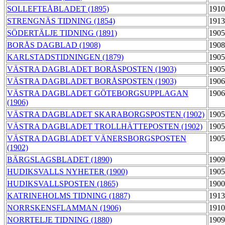
SOLLEFTEÅBLADET (1895)
1910
STRENGNÄS TIDNING (1854)
1913
SÖDERTÄLJE TIDNING (1891)
1905
BORÅS DAGBLAD (1908)
1908
KARLSTADSTIDNINGEN (1879)
1905
VÄSTRA DAGBLADET BORÅSPOSTEN (1903)
1905
VÄSTRA DAGBLADET BORÅSPOSTEN (1903)
1906
VÄSTRA DAGBLADET GÖTEBORGSUPPLAGAN
1906
(1906)
VÄSTRA DAGBLADET SKARABORGSPOSTEN (1902)
1905
VÄSTRA DAGBLADET TROLLHÄTTEPOSTEN (1902)
1905
VÄSTRA DAGBLADET VÄNERSBORGSPOSTEN
1905
(1902)
BÄRGSLAGSBLADET (1890)
1909
HUDIKSVALLS NYHETER (1900)
1905
HUDIKSVALLSPOSTEN (1865)
1900
KATRINEHOLMS TIDNING (1887)
1913
NORRSKENSFLAMMAN (1906)
1910
NORRTELJE TIDNING (1880)
1909