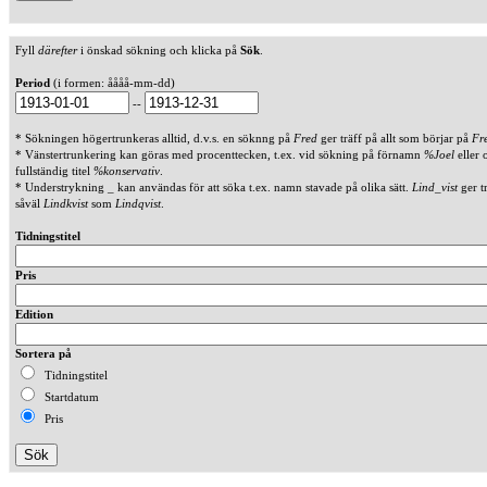
Fyll
därefter
i önskad sökning och klicka på
Sök
.
Period
(i formen: åååå-mm-dd)
--
* Sökningen högertrunkeras alltid, d.v.s. en söknng på
Fred
ger träff på allt som börjar på
Fr
* Vänstertrunkering kan göras med procenttecken, t.ex. vid sökning på förnamn
%Joel
eller 
fullständig titel
%konservativ
.
* Understrykning _ kan användas för att söka t.ex. namn stavade på olika sätt.
Lind_vist
ger t
såväl
Lindkvist
som
Lindqvist
.
Tidningstitel
Pris
Edition
Sortera på
Tidningstitel
Startdatum
Pris