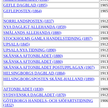
GEFLE DAGBLAD (1895)
1905
GEFLEPOSTEN (1864)
1905
NORRLANDSPOSTEN (1837)
1912
NYA DAGLIGT ALLEHANDA (1859)
1909
SMÅLANDS ALLEHANDA (1880)
1913
STOCKHOLMS GAMLA HANDELSTIDNING (1897)
1909
UPSALA (1845)
1912
UPSALA NYA TIDNING (1890)
1912
SKÅNSKA AFTONBLADET (1880)
1913
SKÅNSKA AFTONBLADET (1880)
1913
SKÅNSKA AFTONBLADET POSTUPPLAGAN (1907)
1913
HELSINGBORGS DAGBLAD (1884)
1913
HELSINGBORGSPOSTEN SKÅNE-HALLAND (1890)
1913
AFTONBLADET (1830)
1909
SYDSVENSKA DAGBLADET (1870)
1912
GÖTEBORGS HANDELS- OCH SJÖFARTSTIDNING
1906
(1832)