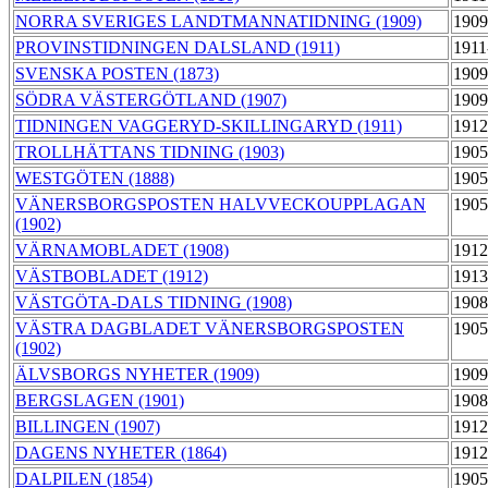
NORRA SVERIGES LANDTMANNATIDNING (1909)
1909
PROVINSTIDNINGEN DALSLAND (1911)
1911
SVENSKA POSTEN (1873)
1909
SÖDRA VÄSTERGÖTLAND (1907)
1909
TIDNINGEN VAGGERYD-SKILLINGARYD (1911)
1912
TROLLHÄTTANS TIDNING (1903)
1905
WESTGÖTEN (1888)
1905
VÄNERSBORGSPOSTEN HALVVECKOUPPLAGAN
1905
(1902)
VÄRNAMOBLADET (1908)
1912
VÄSTBOBLADET (1912)
1913
VÄSTGÖTA-DALS TIDNING (1908)
1908
VÄSTRA DAGBLADET VÄNERSBORGSPOSTEN
1905
(1902)
ÄLVSBORGS NYHETER (1909)
1909
BERGSLAGEN (1901)
1908
BILLINGEN (1907)
1912
DAGENS NYHETER (1864)
1912
DALPILEN (1854)
1905