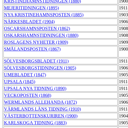
KRISTINEHAMNSTIDNINGEN (1880)
1900
MEJERITIDNINGEN (1895)
1911
NYA KRISTINEHAMNSPOSTEN (1885)
1903
NÄRKESBLADET (1904)
1906
OSCARSHAMNSPOSTEN (1862)
1908
OSKARSHAMNSTIDNINGEN (1880)
1908
ROSLAGENS NYHETER (1909)
1909
SMÅLANDSPOSTEN (1867)
1900
SÖLVESBORGSBLADET (1911)
1911
SÖLVESBORGSTIDNINGEN (1905)
1906
UMEBLADET (1847)
1905
UPSALA (1845)
1911
UPSALA NYA TIDNING (1890)
1911
VECKOPOSTEN (1868)
1905
WERMLANDS ALLEHANDA (1872)
1906
VÄRMLANDS LÄNS TIDNING (1910)
1911
VÄSTERBOTTENSKURIREN (1900)
1904
KARLSKOGA TIDNING (1883)
1905