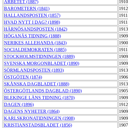
ARBETET (1887)
1910
BAROMETERN (1841)
1912
HALLANDSPOSTEN (1857)
1911
HVAD NYTT I DAG? (1898)
1911
HÄRNÖSANDSPOSTEN (1842)
1913
HÖGANÄS TIDNING (1888)
1909
NERIKES ALLEHANDA (1843)
1900
SOCIALDEMOKRATEN (1885)
1911
STOCKHOLMSTIDNINGEN (1889)
1909
SVENSKA MORGONBLADET (1890)
1909
SÖRMLANDSPOSTEN (1893)
1913
ÖSTGÖTEN (1874)
1906
SKÅNSKA DAGBLADET (1888)
1913
ÖSTERGÖTLANDS DAGBLAD (1890)
1905
BLEKINGE LÄNS TIDNING (1870)
1909
DAGEN (1896)
1912
DAGENS NYHETER (1864)
1909
KARLSKRONATIDNINGEN (1908)
1909
KRISTIANSTADSBLADET (1856)
1907