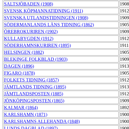
SALTSJÖBADEN (1908)
1908
SVENSK KÖPMANNATIDNING (1911)
1912
SVENSKA UTLANDSTIDNINGEN (1908)
1909
SÖDERMANLANDS LÄNS TIDNING (1862)
1905
ÖREBROKURIREN (1902)
1909
KULLABYGDEN (1912)
1912
SÖDERHAMNSKURIREN (1895)
1911
HELSINGEN (1882)
1905
BLEKINGE FOLKBLAD (1903)
1909
DAGEN (1896)
1913
FIGARO (1878)
1905
FOLKETS TIDNING (1857)
1912
JÄMTLANDS TIDNING (1895)
1913
JÄMTLANDSPOSTEN (1885)
1912
JÖNKÖPINGSPOSTEN (1865)
1909
KALMAR (1864)
1892
KARLSHAMN (1871)
1900
KARLSHAMNS ALLEHANDA (1848)
1900
LUNDS DAGBLAD (1897)
1908