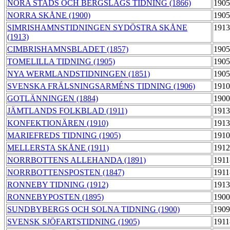
NORA STADS OCH BERGSLAGS TIDNING (1866)
1905
NORRA SKÅNE (1900)
1905
SIMRISHAMNSTIDNINGEN SYDÖSTRA SKÅNE
1913
(1913)
CIMBRISHAMNSBLADET (1857)
1905
TOMELILLA TIDNING (1905)
1905
NYA WERMLANDSTIDNINGEN (1851)
1905
SVENSKA FRÄLSNINGSARMÉNS TIDNING (1906)
1910
GOTLÄNNINGEN (1884)
1900
JÄMTLANDS FOLKBLAD (1911)
1913
KONFEKTIONÄREN (1910)
1913
MARIEFREDS TIDNING (1905)
1910
MELLERSTA SKÅNE (1911)
1912
NORRBOTTENS ALLEHANDA (1891)
1911
NORRBOTTENSPOSTEN (1847)
1911
RONNEBY TIDNING (1912)
1913
RONNEBYPOSTEN (1895)
1900
SUNDBYBERGS OCH SOLNA TIDNING (1900)
1909
SVENSK SJÖFARTSTIDNING (1905)
1911