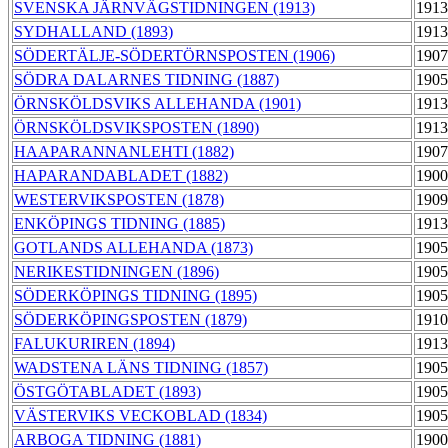
SVENSKA JÄRNVÄGSTIDNINGEN (1913)
1913
SYDHALLAND (1893)
1913
SÖDERTÄLJE-SÖDERTÖRNSPOSTEN (1906)
1907
SÖDRA DALARNES TIDNING (1887)
1905
ÖRNSKÖLDSVIKS ALLEHANDA (1901)
1913
ÖRNSKÖLDSVIKSPOSTEN (1890)
1913
HAAPARANNANLEHTI (1882)
1907
HAPARANDABLADET (1882)
1900
WESTERVIKSPOSTEN (1878)
1909
ENKÖPINGS TIDNING (1885)
1913
GOTLANDS ALLEHANDA (1873)
1905
NERIKESTIDNINGEN (1896)
1905
SÖDERKÖPINGS TIDNING (1895)
1905
SÖDERKÖPINGSPOSTEN (1879)
1910
FALUKURIREN (1894)
1913
WADSTENA LÄNS TIDNING (1857)
1905
ÖSTGÖTABLADET (1893)
1905
VÄSTERVIKS VECKOBLAD (1834)
1905
ARBOGA TIDNING (1881)
1900