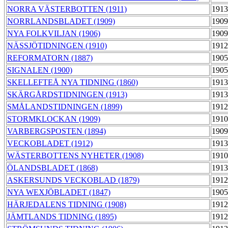
NORRA VÄSTERBOTTEN (1911)
1913
NORRLANDSBLADET (1909)
1909
NYA FOLKVILJAN (1906)
1909
NÄSSJÖTIDNINGEN (1910)
1912
REFORMATORN (1887)
1905
SIGNALEN (1900)
1905
SKELLEFTEÅ NYA TIDNING (1860)
1913
SKÄRGÅRDSTIDNINGEN (1913)
1913
SMÅLANDSTIDNINGEN (1899)
1912
STORMKLOCKAN (1909)
1910
VARBERGSPOSTEN (1894)
1909
VECKOBLADET (1912)
1913
WÄSTERBOTTENS NYHETER (1908)
1910
ÖLANDSBLADET (1868)
1913
ASKERSUNDS VECKOBLAD (1879)
1912
NYA WEXJÖBLADET (1847)
1905
HÄRJEDALENS TIDNING (1908)
1912
JÄMTLANDS TIDNING (1895)
1912