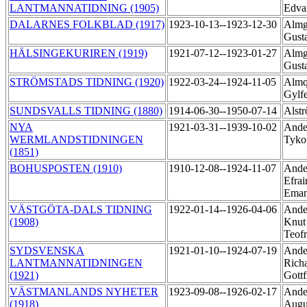
LANTMANNATIDNING (1905)
Edva
DALARNES FOLKBLAD (1917)
1923-10-13--1923-12-30
Almg
Gust
HÄLSINGEKURIREN (1919)
1921-07-12--1923-01-27
Almg
Gust
STRÖMSTADS TIDNING (1920)
1922-03-24--1924-11-05
Almq
Gylf
SUNDSVALLS TIDNING (1880)
1914-06-30--1950-07-14
Alst
NYA
1921-03-31--1939-10-02
Ander
WERMLANDSTIDNINGEN
Tyk
(1851)
BOHUSPOSTEN (1910)
1910-12-08--1924-11-07
Ande
Efrai
Ema
VÄSTGÖTA-DALS TIDNING
1922-01-14--1926-04-06
Ande
(1908)
Knut 
Teof
SYDSVENSKA
1921-01-10--1924-07-19
Ande
LANTMANNATIDNINGEN
Rich
(1921)
Gottf
VÄSTMANLANDS NYHETER
1923-09-08--1926-02-17
Ande
(1918)
Augu