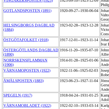
VINGÅKERSPOSTEN (1923)
1923-09-10--1925-12-09
Joha
Phil
GOTLANDSPOSTEN (1891)
1920-09-27--1930-06-04
Joha
Valto
Geo
HELSINGBORGS DAGBLAD
1923-02-28--1923-12-28
Joha
(1884)
Victo
Cons
ÖSTGÖTAFOLKET (1918)
1917-12-01--1923-11-14
Joha
Ivar
ÖSTERGÖTLANDS DAGBLAD
1916-11-20--1935-07-10
John
(1890)
Alfr
NORRSKENSFLAMMAN
1914-01-28--1925-01-06
John
(1906)
Andr
VÄRNAMOPOSTEN (1922)
1922-11-06--1925-02-03
Jose
Robe
ÅMÅLSPOSTEN (1883)
1923-06-23--1927-11-04
Jöns
Gers
Ande
SPEGELN (1917)
1918-04-24--1931-01-25
Kamp
Adol
VÄRNAMOBLADET (1922)
1922-02-10--1933-03-14
Karlg