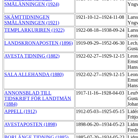
SMÅLÄNNINGEN (1924)
Yng
SKÄMTTIDNINGEN
1921-10-12--1924-11-08
Larss
SMÅLÄNNINGEN (1921)
Yng
TEMPLARKURIREN (1922)
1922-08-18--1938-09-24
Larss
Leon
LANDSKRONAPOSTEN (1896)
1919-09-29--1952-06-30
Lech,
Gust
AVESTA TIDNING (1882)
1922-02-27--1929-12-15
Leon
Ernst
Hans
SALA ALLEHANDA (1880)
1922-02-27--1929-12-15
Leon
Ernst
Hans
ANNONSBLAD TILL
1917-11-16--1928-04-03
Leuf
TIDSKRIFT FÖR LANDTMÄN
Gust
(1884)
Joha
APPELL (1912)
1912-05-03--1925-05-15
Lidé
Fritj
AVESTAPOSTEN (1898)
1898-06-20--1934-05-23
Lidm
Fred
BORLÄNGE TIDNING (1885)
1885-07-20--1934-05-23
Lidm