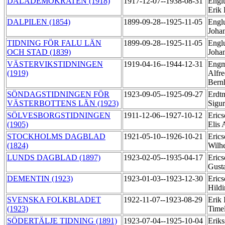
DALADEMOKRATEN (1918)
1917-12-07--1938-08-31
Englu
Erik
DALPILEN (1854)
1899-09-28--1925-11-05
Engl
Joha
TIDNING FÖR FALU LÄN
1899-09-28--1925-11-05
Engl
OCH STAD (1839)
Joha
VÄSTERVIKSTIDNINGEN
1919-04-16--1944-12-31
Engm
(1919)
Alfr
Bern
SÖNDAGSTIDNINGEN FÖR
1923-09-05--1925-09-27
Erdt
VÄSTERBOTTENS LÄN (1923)
Sigur
SÖLVESBORGSTIDNINGEN
1911-12-06--1927-10-12
Erics
(1905)
Elis 
STOCKHOLMS DAGBLAD
1921-05-10--1926-10-21
Erics
(1824)
Wilh
LUNDS DAGBLAD (1897)
1923-02-05--1935-04-17
Erics
Gust
DEMENTIN (1923)
1923-01-03--1923-12-30
Erics
Hildi
SVENSKA FOLKBLADET
1922-11-07--1923-08-29
Erik 
(1923)
Time
SÖDERTÄLJE TIDNING (1891)
1923-07-04--1925-10-04
Eriks