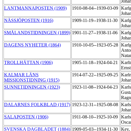
Joha
LANTMANNAPOSTEN (1909)
1910-08-04--1939-03-09
Karlg
Joha
NÄSSJÖPOSTEN (1916)
1909-11-19--1938-11-30
Karlg
Joha
SMÅLANDSTIDNINGEN (1899)
1901-11-27--1938-11-06
Karlg
Joha
DAGENS NYHETER (1864)
1910-10-05--1923-05-28
Karlg
Anto
Nata
TROLLHÄTTAN (1906)
1905-11-18--1924-04-21
Karli
Erns
KALMAR LÄNS
1914-07-22--1925-09-25
Karl
MISSIONSTIDNING (1915)
Joha
SUNNETIDNINGEN (1923)
1923-11-08--1924-04-23
Karls
Gust
Ragn
DALARNES FOLKBLAD (1917)
1923-12-31--1925-08-08
Karls
Joha
SALAPOSTEN (1906)
1911-08-10--1925-10-09
Karls
Osca
SVENSKA DAGBLADET (1884)
1909-05-03--1934-11-30
Key,