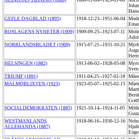
Joha
Hans
GEFLE DAGBLAD (1895)
1918-12-23--1951-06-04
Modé
Ema
ROSLAGENS NYHETER (1909)
1909-09-25--1923-07-11
Molin
Adol
NORRLANDSBLADET (1909)
1915-07-21--1931-10-21
Myrb
Augu
Her
HELSINGEN (1882)
1913-06-02--1928-05-08
Myrs
Sven
TRIUMF (1891)
1911-04-25--1927-02-18
Måns
MALMÖBLIXTEN (1923)
1923-05-07--1925-02-15
Mårt
Mart
Bern
Gottf
SOCIALDEMOKRATEN (1885)
1921-10-14--1924-11-05
Mölle
Gust
WESTMANLANDS
1918-06-16--1930-12-16
Nels
ALLEHANDA (1887)
Hjal
Enge