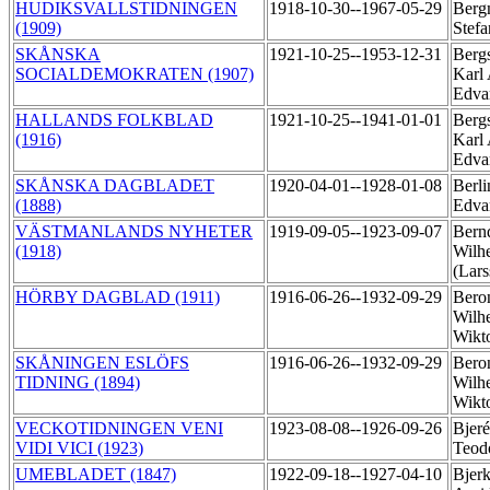
HUDIKSVALLSTIDNINGEN
1918-10-30--1967-05-29
Berg
(1909)
Stef
SKÅNSKA
1921-10-25--1953-12-31
Berg
SOCIALDEMOKRATEN (1907)
Karl
Edva
HALLANDS FOLKBLAD
1921-10-25--1941-01-01
Berg
(1916)
Karl
Edva
SKÅNSKA DAGBLADET
1920-04-01--1928-01-08
Berli
(1888)
Edva
VÄSTMANLANDS NYHETER
1919-09-05--1923-09-07
Bernd
(1918)
Wilh
(Lar
HÖRBY DAGBLAD (1911)
1916-06-26--1932-09-29
Beron
Wilh
Wikt
SKÅNINGEN ESLÖFS
1916-06-26--1932-09-29
Beron
TIDNING (1894)
Wilh
Wikt
VECKOTIDNINGEN VENI
1923-08-08--1926-09-26
Bjeré
VIDI VICI (1923)
Teod
UMEBLADET (1847)
1922-09-18--1927-04-10
Bjerk