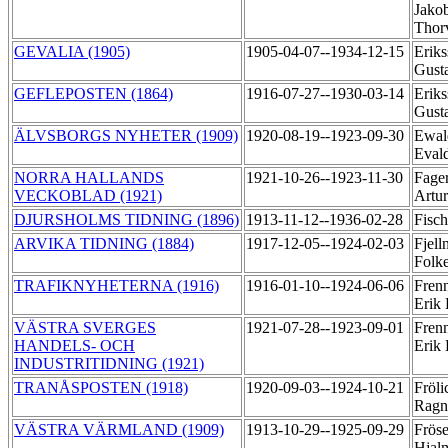
Jako
Thor
GEVALIA (1905)
1905-04-07--1934-12-15
Eriks
Gust
GEFLEPOSTEN (1864)
1916-07-27--1930-03-14
Eriks
Gust
ÄLVSBORGS NYHETER (1909)
1920-08-19--1923-09-30
Ewal
Eval
NORRA HALLANDS
1921-10-26--1923-11-30
Fager
VECKOBLAD (1921)
Artu
DJURSHOLMS TIDNING (1896)
1913-11-12--1936-02-28
Fisch
ARVIKA TIDNING (1884)
1917-12-05--1924-02-03
Fjell
Folk
TRAFIKNYHETERNA (1916)
1916-01-10--1924-06-06
Fren
Erik
VÄSTRA SVERGES
1921-07-28--1923-09-01
Fren
HANDELS- OCH
Erik
INDUSTRITIDNING (1921)
TRANÅSPOSTEN (1918)
1920-09-03--1924-10-21
Fröli
Ragn
VÄSTRA VÄRMLAND (1909)
1913-10-29--1925-09-29
Fröse
Hjal