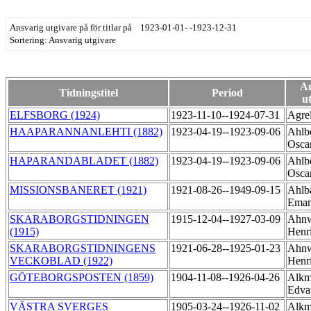
Ansvarig utgivare på för titlar på 1923-01-01- -1923-12-31
Sortering: Ansvarig utgivare
An
Tidningstitel
Period
u
ELFSBORG (1924)
1923-11-10--1924-07-31
Agre
HAAPARANNANLEHTI (1882)
1923-04-19--1923-09-06
Ahlbe
Osca
HAPARANDABLADET (1882)
1923-04-19--1923-09-06
Ahlbe
Osca
MISSIONSBANERET (1921)
1921-08-26--1949-09-15
Ahlb
Ema
SKARABORGSTIDNINGEN
1915-12-04--1927-03-09
Ahnw
(1915)
Henr
SKARABORGSTIDNINGENS
1921-06-28--1925-01-23
Ahnw
VECKOBLAD (1922)
Henr
GÖTEBORGSPOSTEN (1859)
1904-11-08--1926-04-26
Alkm
Edva
VÄSTRA SVERGES
1905-03-24--1926-11-02
Alkm