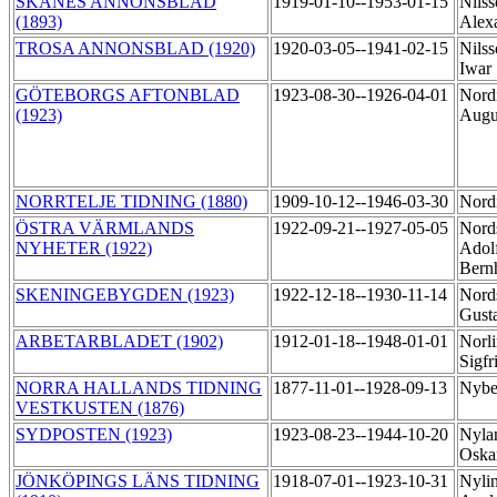
SKÅNES ANNONSBLAD
1919-01-10--1953-01-15
Nils
(1893)
Alex
TROSA ANNONSBLAD (1920)
1920-03-05--1941-02-15
Nilss
Iwar
GÖTEBORGS AFTONBLAD
1923-08-30--1926-04-01
Nordi
(1923)
Augu
NORRTELJE TIDNING (1880)
1909-10-12--1946-03-30
Nordi
ÖSTRA VÄRMLANDS
1922-09-21--1927-05-05
Nord
NYHETER (1922)
Adol
Bern
SKENINGEBYGDEN (1923)
1922-12-18--1930-11-14
Nord
Gust
ARBETARBLADET (1902)
1912-01-18--1948-01-01
Norli
Sigfr
NORRA HALLANDS TIDNING
1877-11-01--1928-09-13
Nybe
VESTKUSTEN (1876)
SYDPOSTEN (1923)
1923-08-23--1944-10-20
Nylan
Oska
JÖNKÖPINGS LÄNS TIDNING
1918-07-01--1923-10-31
Nylin