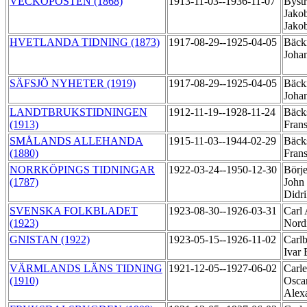
VECKOPOSTEN (1868)
1913-11-03--1936-11-07
Byst
Jako
Jako
HVETLANDA TIDNING (1873)
1917-08-29--1925-04-05
Bäck
Joha
SÄFSJÖ NYHETER (1919)
1917-08-29--1925-04-05
Bäck
Joha
LANDTBRUKSTIDNINGEN
1912-11-19--1928-11-24
Bäck
(1913)
Fran
SMÅLANDS ALLEHANDA
1915-11-03--1944-02-29
Bäck
(1880)
Fran
NORRKÖPINGS TIDNINGAR
1922-03-24--1950-12-30
Börje
(1787)
John
Didr
SVENSKA FOLKBLADET
1923-08-30--1926-03-31
Carl
(1923)
Nord
GNISTAN (1922)
1923-05-15--1926-11-02
Carlb
Ivar
VÄRMLANDS LÄNS TIDNING
1921-12-05--1927-06-02
Carle
(1910)
Osca
Alex