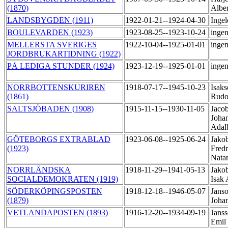
(1870)
Albe
LANDSBYGDEN (1911)
1922-01-21--1924-04-30
Ingel
BOULEVARDEN (1923)
1923-08-25--1923-10-24
ingen
MELLERSTA SVERIGES
1922-10-04--1925-01-01
ingen
JORDBRUKARTIDNING (1922)
PÅ LEDIGA STUNDER (1924)
1923-12-19--1925-01-01
ingen
NORRBOTTENSKURIREN
1918-07-17--1945-10-23
Isaks
(1861)
Rudo
SALTSJÖBADEN (1908)
1915-11-15--1930-11-05
Jacob
Johan
Adal
GÖTEBORGS EXTRABLAD
1923-06-08--1925-06-24
Jako
(1923)
Fredr
Nata
NORRLÄNDSKA
1918-11-29--1941-05-13
Jako
SOCIALDEMOKRATEN (1919)
Isak
SÖDERKÖPINGSPOSTEN
1918-12-18--1946-05-07
Janso
(1879)
Joha
VETLANDAPOSTEN (1893)
1916-12-20--1934-09-19
Janss
Emil