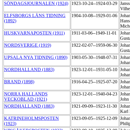
SÖNDAGSJOURNALEN (1924)
1923-10-24--1924-03-29
Jans
Vilh
ELFSBORGS LÄNS TIDNING
1904-10-08--1929-01-06
Joha
(1892)
Hans
Mich
HUSKVARNAPOSTEN (1911)
1911-03-06--1949-11-01
Johan
Gust
NORDSVERIGE (1919)
1922-02-07--1959-06-30
Joha
Gust
UPSALA NYA TIDNING (1890)
1903-05-30--1948-07-31
Joha
Joha
NORDHALLAND (1883)
1923-12-01--1931-05-10
Joha
Joha
BRAND (1898)
1916-04-25--1925-07-20
Joha
Joha
NORRA HALLANDS
1923-12-01--1940-04-23
Joha
VECKOBLAD (1921)
John
NORDHALLAND (1883)
1921-09-09--1923-11-30
Joha
Karl 
KATRINEHOLMSPOSTEN
1923-09-05--1925-12-09
Joha
(1923)
Phil