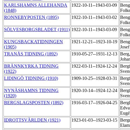
KARLSHAMNS ALLEHANDA
1922-10-11--1943-03-09
Beng
(1848)
Folk
RONNEBYPOSTEN (1895)
1922-10-11--1943-03-02
Beng
Folk
SÖLVESBORGSBLADET (1911)
1922-10-11--1943-03-09
Beng
Folk
KUNGSBACKATIDNINGEN
1921-12-21--1923-10-19
Beng
(1905)
Jose
TRANÅS TIDNING (1892)
1910-05-27--1931-12-13
Berg
Joha
BRÄNNKYRKA TIDNING
1922-03-11--1924-12-24
Bergf
(1922)
Sven
LIDINGÖ TIDNING (1910)
1909-10-25--1928-03-31
Bergf
Sven
NYNÄSHAMNS TIDNING
1920-10-14--1924-12-24
Bergf
(1920)
Sven
BERGSLAGSPOSTEN (1892)
1916-03-17--1926-04-25
Berg
Edva
Eug
IDROTTSVÄRLDEN (1921)
1923-01-03--1923-03-15
Berg
Elam