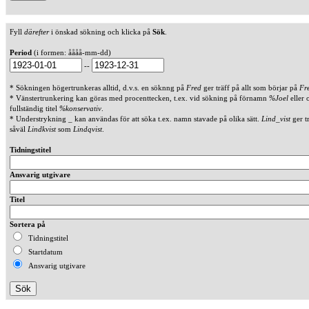
Fyll
därefter
i önskad sökning och klicka på
Sök
.
Period
(i formen: åååå-mm-dd)
--
* Sökningen högertrunkeras alltid, d.v.s. en söknng på
Fred
ger träff på allt som börjar på
Fr
* Vänstertrunkering kan göras med procenttecken, t.ex. vid sökning på förnamn
%Joel
eller 
fullständig titel
%konservativ
.
* Understrykning _ kan användas för att söka t.ex. namn stavade på olika sätt.
Lind_vist
ger t
såväl
Lindkvist
som
Lindqvist
.
Tidningstitel
Ansvarig utgivare
Titel
Sortera på
Tidningstitel
Startdatum
Ansvarig utgivare