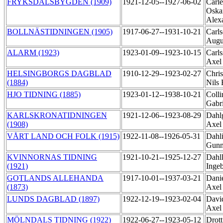
FRYKSDALSBYGDEN (1909)
1921-12-05--1927-06-02
Carle
Oska
Alex
BOLLNÄSTIDNINGEN (1905)
1917-06-27--1931-10-21
Carls
Augu
ALARM (1923)
1923-01-09--1923-10-15
Carls
Axel
HELSINGBORGS DAGBLAD
1910-12-29--1923-02-27
Chris
(1884)
Nils
HJO TIDNING (1885)
1923-01-12--1938-10-21
Colli
Gabr
KARLSKRONATIDNINGEN
1921-12-06--1923-08-29
Dahlg
(1908)
Axel
VÅRT LAND OCH FOLK (1915)
1922-11-08--1926-05-31
Dahli
Gun
KVINNORNAS TIDNING
1921-10-21--1925-12-27
Dahll
(1921)
Inge
GOTLANDS ALLEHANDA
1917-10-01--1937-03-21
Danie
(1873)
Axel
LUNDS DAGBLAD (1897)
1922-12-19--1923-02-04
Davi
Axe
MÖLNDALS TIDNING (1922)
1922-06-27--1923-05-12
Drott