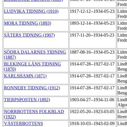
Fred
LUDVIKA TIDNING (1910)
1917-12-12--1934-05-23
Lidm
Fred
MORA TIDNING (1893)
1893-12-14--1934-05-23
Lidm
Fred
SÄTERS TIDNING (1907)
1917-11-20--1934-05-23
Lidm
Fred
SÖDRA DALARNES TIDNING
1887-08-16--1934-05-23
Lidm
(1887)
Fred
BLEKINGE LÄNS TIDNING
1914-07-28--1927-02-17
Lind
(1870)
Beng
KARLSHAMN (1871)
1914-07-28--1927-02-17
Lind
Beng
RONNEBY TIDNING (1912)
1914-07-28--1927-02-17
Lind
Beng
TIERPSPOSTEN (1892)
1903-04-27--1934-11-06
Lindb
Algo
NORRBOTTENS FOLKBLAD
1922-05-20--1923-03-05
Lindb
(1922)
Her
VÄSTERBOTTENS
1918-10-03--1943-02-09
Lindb