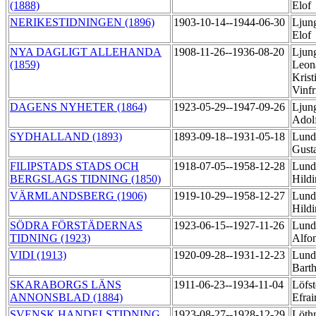
(1888)
Elof
NERIKESTIDNINGEN (1896)
1903-10-14--1944-06-30
Ljun
Elof
NYA DAGLIGT ALLEHANDA
1908-11-26--1936-08-20
Ljun
(1859)
Leon
Krist
Vinf
DAGENS NYHETER (1864)
1923-05-29--1947-09-26
Ljung
Adol
SYDHALLAND (1893)
1893-09-18--1931-05-18
Lund
Gust
FILIPSTADS STADS OCH
1918-07-05--1958-12-28
Lund
BERGSLAGS TIDNING (1850)
Hild
VÄRMLANDSBERG (1906)
1919-10-29--1958-12-27
Lund
Hild
SÖDRA FÖRSTÄDERNAS
1923-06-15--1927-11-26
Lunde
TIDNING (1923)
Alfo
VIDI (1913)
1920-09-28--1931-12-23
Lund
Bart
SKARABORGS LÄNS
1911-06-23--1934-11-04
Löfst
ANNONSBLAD (1884)
Efra
SVENSK HANDELSTIDNING
1923-08-27--1928-12-29
Löthn