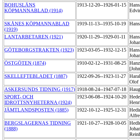
BOHUSLÄNS
1913-12-20--1926-01-15
Hans
KÖPMANNABLAD (1914)
Edvi
SKÅNES KÖPMANNABLAD
1919-11-13--1935-10-19
Hans
(1919)
LANTARBETAREN (1921)
1920-11-29--1929-01-11
Hans
Joha
GÖTEBORGSTRAKTEN (1923)
1923-03-05--1932-12-15
Hans
Joha
ÖSTGÖTEN (1874)
1910-02-12--1931-08-25
Hanz
[Joh
SKELLEFTEBLADET (1887)
1922-09-26--1923-11-27
Hara
Olof
ASKERSUNDS TIDNING (1917)
1918-08-24--1947-07-18
Haug
SPORT- OCH
1923-06-08--1924-10-20
Hede
IDROTTSNYHETERNA (1924)
Henr
JÄMTLANDSPOSTEN (1885)
1922-10-12--1925-12-31
Hedi
Alfr
BERGSLAGERNAS TIDNING
1921-10-27--1928-10-05
Hedl
(1888)
Joha
Rein