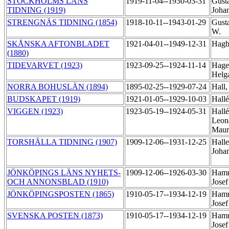
STOCKHOLMS LÄNS
1919-11-04--1930-03-31
Gusta
TIDNING (1919)
Joha
STRENGNÄS TIDNING (1854)
1918-10-11--1943-01-29
Gusta
W.
SKÅNSKA AFTONBLADET
1921-04-01--1949-12-31
Hagb
(1880)
TIDEVARVET (1923)
1923-09-25--1924-11-14
Hage
Helg
NORRA BOHUSLÄN (1894)
1895-02-25--1929-07-24
Hall,
BUDSKAPET (1919)
1921-01-05--1929-10-03
Hallé
VIGGEN (1923)
1923-05-19--1924-05-31
Hallé
Leon
Maur
TORSHÄLLA TIDNING (1907)
1909-12-06--1931-12-25
Halle
Joha
JÖNKÖPINGS LÄNS NYHETS-
1909-12-06--1926-03-30
Hamr
OCH ANNONSBLAD (1910)
Jose
JÖNKÖPINGSPOSTEN (1865)
1910-05-17--1934-12-19
Hamr
Jose
SVENSKA POSTEN (1873)
1910-05-17--1934-12-19
Hamr
Jose