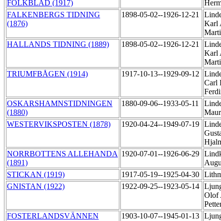
FOLKBLAD (1917)
Her
FALKENBERGS TIDNING
1898-05-02--1926-12-21
Lind
(1876)
Karl
Mart
HALLANDS TIDNING (1889)
1898-05-02--1926-12-21
Lind
Karl
Mart
TRIUMFBÅGEN (1914)
1917-10-13--1929-09-12
Linde
Carl 
Ferd
OSKARSHAMNSTIDNINGEN
1880-09-06--1933-05-11
Linde
(1880)
Maur
WESTERVIKSPOSTEN (1878)
1920-04-24--1949-07-19
Linde
Gust
Hjal
NORRBOTTENS ALLEHANDA
1920-07-01--1926-06-29
Lindk
(1891)
Augu
STICKAN (1919)
1917-05-19--1925-04-30
Lith
GNISTAN (1922)
1922-09-25--1923-05-14
Ljung
Olof
Pette
FOSTERLANDSVÄNNEN
1903-10-07--1945-01-13
Ljun