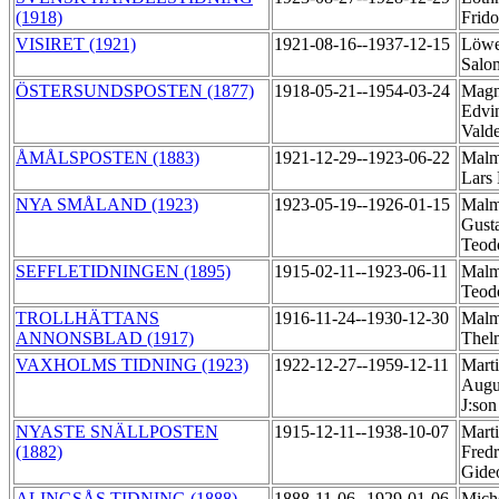
(1918)
Frido
VISIRET (1921)
1921-08-16--1937-12-15
Löwe
Sal
ÖSTERSUNDSPOSTEN (1877)
1918-05-21--1954-03-24
Magn
Edvi
Vald
ÅMÅLSPOSTEN (1883)
1921-12-29--1923-06-22
Malm
Lars 
NYA SMÅLAND (1923)
1923-05-19--1926-01-15
Malm
Gust
Teod
SEFFLETIDNINGEN (1895)
1915-02-11--1923-06-11
Malmr
Teod
TROLLHÄTTANS
1916-11-24--1930-12-30
Malm
ANNONSBLAD (1917)
Thel
VAXHOLMS TIDNING (1923)
1922-12-27--1959-12-11
Marti
Augu
J:so
NYASTE SNÄLLPOSTEN
1915-12-11--1938-10-07
Marti
(1882)
Fredr
Gide
ALINGSÅS TIDNING (1888)
1888-11-06--1929-01-06
Mich