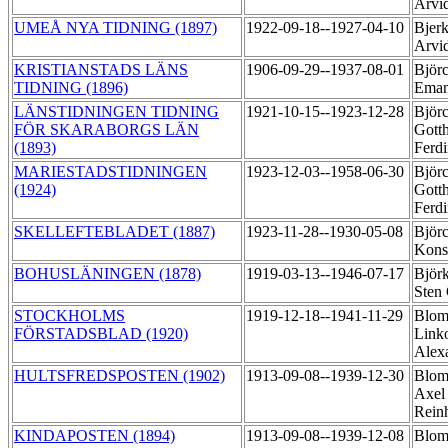
Arvi
UMEÅ NYA TIDNING (1897)
1922-09-18--1927-04-10
Bjerk
Arvi
KRISTIANSTADS LÄNS
1906-09-29--1937-08-01
Björc
TIDNING (1896)
Ema
LÄNSTIDNINGEN TIDNING
1921-10-15--1923-12-28
Björc
FÖR SKARABORGS LÄN
Gott
(1893)
Ferd
MARIESTADSTIDNINGEN
1923-12-03--1958-06-30
Björc
(1924)
Gott
Ferd
SKELLEFTEBLADET (1887)
1923-11-28--1930-05-08
Björc
Kons
BOHUSLÄNINGEN (1878)
1919-03-13--1946-07-17
Björ
Sten
STOCKHOLMS
1919-12-18--1941-11-29
Blom
FÖRSTADSBLAD (1920)
Link
Alex
HULTSFREDSPOSTEN (1902)
1913-09-08--1939-12-30
Blom
Axel
Rein
KINDAPOSTEN (1894)
1913-09-08--1939-12-08
Blom