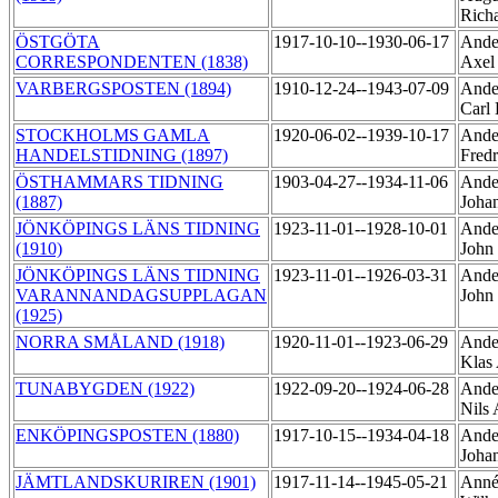
Rich
ÖSTGÖTA
1917-10-10--1930-06-17
Ande
CORRESPONDENTEN (1838)
Axel
VARBERGSPOSTEN (1894)
1910-12-24--1943-07-09
Ande
Carl
STOCKHOLMS GAMLA
1920-06-02--1939-10-17
Ande
HANDELSTIDNING (1897)
Fred
ÖSTHAMMARS TIDNING
1903-04-27--1934-11-06
Ande
(1887)
Joha
JÖNKÖPINGS LÄNS TIDNING
1923-11-01--1928-10-01
Ande
(1910)
John
JÖNKÖPINGS LÄNS TIDNING
1923-11-01--1926-03-31
Ande
VARANNANDAGSUPPLAGAN
John
(1925)
NORRA SMÅLAND (1918)
1920-11-01--1923-06-29
Ande
Klas
TUNABYGDEN (1922)
1922-09-20--1924-06-28
Ande
Nils
ENKÖPINGSPOSTEN (1880)
1917-10-15--1934-04-18
Ande
Joha
JÄMTLANDSKURIREN (1901)
1917-11-14--1945-05-21
Annér