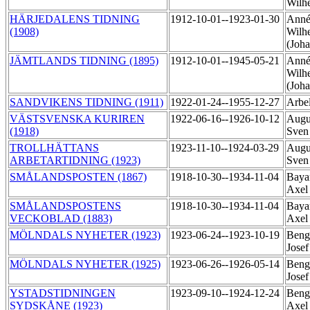
Wilh
HÄRJEDALENS TIDNING
1912-10-01--1923-01-30
Annér
(1908)
Wilh
(Joh
JÄMTLANDS TIDNING (1895)
1912-10-01--1945-05-21
Annér
Wilh
(Joh
SANDVIKENS TIDNING (1911)
1922-01-24--1955-12-27
Arbel
VÄSTSVENSKA KURIREN
1922-06-16--1926-10-12
Augu
(1918)
Sven
TROLLHÄTTANS
1923-11-10--1924-03-29
Augu
ARBETARTIDNING (1923)
Sven
SMÅLANDSPOSTEN (1867)
1918-10-30--1934-11-04
Baya
Axe
SMÅLANDSPOSTENS
1918-10-30--1934-11-04
Baya
VECKOBLAD (1883)
Axe
MÖLNDALS NYHETER (1923)
1923-06-24--1923-10-19
Beng
Jose
MÖLNDALS NYHETER (1925)
1923-06-26--1926-05-14
Beng
Jose
YSTADSTIDNINGEN
1923-09-10--1924-12-24
Beng
SYDSKÅNE (1923)
Axel