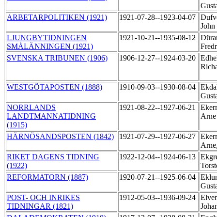
Gust
ARBETARPOLITIKEN (1921)
1921-07-28--1923-04-07
Dufv
John
LJUNGBYTIDNINGEN
1921-10-21--1935-08-12
Düra
SMÅLÄNNINGEN (1921)
Fredr
SVENSKA TRIBUNEN (1906)
1906-12-27--1924-03-20
Edhe
Rich
WESTGÖTAPOSTEN (1888)
1910-09-03--1930-08-04
Ekdah
Gust
NORRLANDS
1921-08-22--1927-06-21
Eker
LANDTMANNATIDNING
Arn
(1915)
HÄRNÖSANDSPOSTEN (1842)
1921-07-29--1927-06-27
Eker
Arne
RIKET DAGENS TIDNING
1922-12-04--1924-06-13
Ekgre
(1922)
Tors
REFORMATORN (1887)
1920-07-21--1925-06-04
Eklu
Gust
POST- OCH INRIKES
1912-05-03--1936-09-24
Elver
TIDNINGAR (1821)
Joha