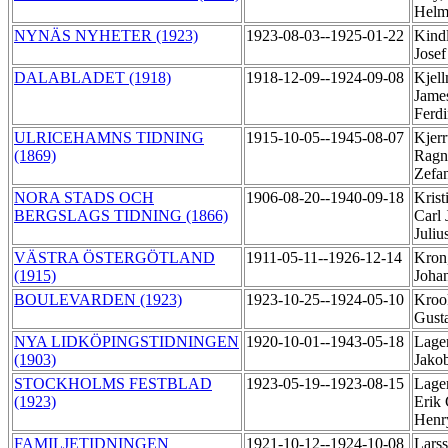
Helm
NYNÄS NYHETER (1923)
1923-08-03--1925-01-22
Kind
Jose
DALABLADET (1918)
1918-12-09--1924-09-08
Kjel
Jame
Ferd
ULRICEHAMNS TIDNING
1915-10-05--1945-08-07
Kjerr
(1869)
Ragn
Zefa
NORA STADS OCH
1906-08-20--1940-09-18
Krist
BERGSLAGS TIDNING (1866)
Carl 
Juliu
VÄSTRA ÖSTERGÖTLAND
1911-05-11--1926-12-14
Kron,
(1915)
Joha
BOULEVARDEN (1923)
1923-10-25--1924-05-10
Kroo
Gust
NYA LIDKÖPINGSTIDNINGEN
1920-10-01--1943-05-18
Lager
(1903)
Jako
STOCKHOLMS FESTBLAD
1923-05-19--1923-08-15
Lager
(1923)
Erik 
Hen
FAMILJETIDNINGEN
1921-10-12--1924-10-08
Larss