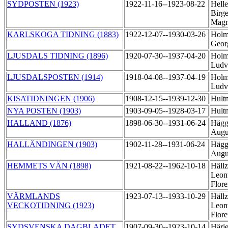
SYDPOSTEN (1923)
1922-11-16--1923-08-22
Helle
Birge
Mag
KARLSKOGA TIDNING (1883)
1922-12-07--1930-03-26
Holm
Geo
LJUSDALS TIDNING (1896)
1920-07-30--1937-04-20
Holm
Ludv
LJUSDALSPOSTEN (1914)
1918-04-08--1937-04-19
Holm
Ludv
KISATIDNINGEN (1906)
1908-12-15--1939-12-30
Hult
NYA POSTEN (1903)
1903-09-05--1928-03-17
Hult
HALLAND (1876)
1898-06-30--1931-06-24
Hägg
Augu
HALLÄNDINGEN (1903)
1902-11-28--1931-06-24
Hägg
Augu
HEMMETS VÄN (1898)
1921-08-22--1962-10-18
Hällz
Leon
Flor
VÄRMLANDS
1923-07-13--1933-10-29
Hällz
VECKOTIDNING (1923)
Leon
Flor
SYDSVENSKA DAGBLADET
1907-09-30--1923-10-14
Härje