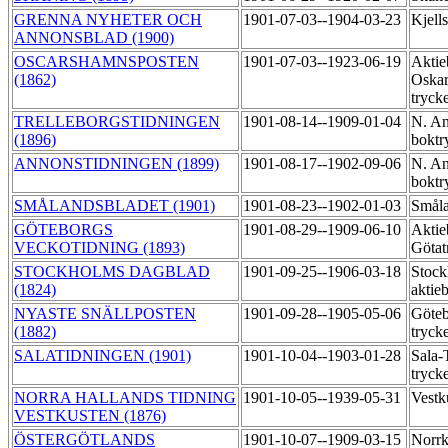
GRENNA NYHETER OCH
1901-07-03--1904-03-23
Kjell
ANNONSBLAD (1900)
OSCARSHAMNSPOSTEN
1901-07-03--1923-06-19
Aktie
(1862)
Oskar
tryck
TRELLEBORGSTIDNINGEN
1901-08-14--1909-01-04
N. An
(1896)
boktr
ANNONSTIDNINGEN (1899)
1901-08-17--1902-09-06
N. An
boktr
SMÅLANDSBLADET (1901)
1901-08-23--1902-01-03
Småla
GÖTEBORGS
1901-08-29--1909-06-10
Aktie
VECKOTIDNING (1893)
Götat
STOCKHOLMS DAGBLAD
1901-09-25--1906-03-18
Stock
(1824)
aktie
NYASTE SNÄLLPOSTEN
1901-09-28--1905-05-06
Göteb
(1882)
tryck
SALATIDNINGEN (1901)
1901-10-04--1903-01-28
Sala-
tryck
NORRA HALLANDS TIDNING
1901-10-05--1939-05-31
Vestk
VESTKUSTEN (1876)
ÖSTERGÖTLANDS
1901-10-07--1909-03-15
Norrk