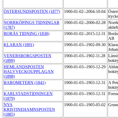
ÖSTERSUNDSPOSTEN (1877)
1900-01-02--2004-10-04
Öster
tryck
NORRKÖPINGS TIDNINGAR
1900-01-02--2006-02-28
Norrk
(1787)
aktie
BORÅS TIDNING (1838)
1900-01-02--2015-12-31
Borås
AB
KLARAN (1891)
1900-01-03--1902-09-30
Klaran
Joha
VENERSBORGSPOSTEN
1900-01-03--1902-11-28
Länst
(1899)
boktr
HEMLANDSPOSTEN
1900-01-03--1903-12-29
Ahlst
HALVVECKOUPPLAGAN
boktr
(1898)
BAROMETERN (1841)
1900-01-03--1903-12-31
A Pet
boktr
KARLSTADSTIDNINGEN
1900-01-03--1903-12-31
Forss
(1879)
NYA
1900-01-03--1905-05-02
Grund
KRISTINEHAMNSPOSTEN
(1885)