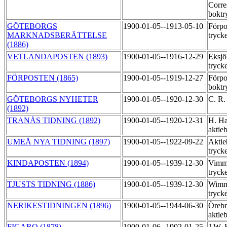
Corre
boktr
GÖTEBORGS
1900-01-05--1913-05-10
Förpo
MARKNADSBERÄTTELSE
tryck
(1886)
VETLANDAPOSTEN (1893)
1900-01-05--1916-12-29
Eksjö
tryck
FÖRPOSTEN (1865)
1900-01-05--1919-12-27
Förpo
boktr
GÖTEBORGS NYHETER
1900-01-05--1920-12-30
C. R.
(1892)
TRANÅS TIDNING (1892)
1900-01-05--1920-12-31
H. Ha
aktie
UMEÅ NYA TIDNING (1897)
1900-01-05--1922-09-22
Aktie
tryck
KINDAPOSTEN (1894)
1900-01-05--1939-12-30
Vimme
tryck
TJUSTS TIDNING (1886)
1900-01-05--1939-12-30
Wimme
tryck
NERIKESTIDNINGEN (1896)
1900-01-05--1944-06-30
Örebr
aktie
FIGARO (1878)
1900-01-06--1902-01-25
J.W. 