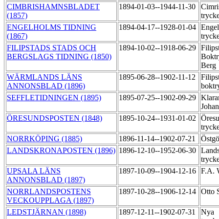
CIMBRISHAMNSBLADET
1894-01-03--1944-11-30
Cimri
(1857)
tryck
ENGELHOLMS TIDNING
1894-04-17--1928-01-04
Engel
(1867)
tryck
FILIPSTADS STADS OCH
1894-10-02--1918-06-29
Filip
BERGSLAGS TIDNING (1850)
Boktr
Berg
WÄRMLANDS LÄNS
1895-06-28--1902-11-12
Filips
ANNONSBLAD (1896)
boktr
SEFFLETIDNINGEN (1895)
1895-07-25--1902-09-29
Klara
Joha
ÖRESUNDSPOSTEN (1848)
1895-10-24--1931-01-02
Öresu
tryck
NORRKÖPING (1885)
1896-11-14--1902-07-21
Östgö
LANDSKRONAPOSTEN (1896)
1896-12-10--1952-06-30
Land
tryck
UPSALA LÄNS
1897-10-09--1904-12-16
F.A.
ANNONSBLAD (1897)
NORRLANDSPOSTENS
1897-10-28--1906-12-14
Otto 
VECKOUPPLAGA (1897)
LEDSTJÄRNAN (1898)
1897-12-11--1902-07-31
Nya