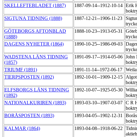
SKELLEFTEBLADET (1887)
1887-09-14--1912-10-14
Erik 
boktr
SIGTUNA TIDNING (1888)
1887-12-21--1906-11-23
Sigtu
tryck
GÖTEBORGS AFTONBLAD
1888-10-23--1913-05-31
Göteb
(1888)
tryck
DAGENS NYHETER (1864)
1890-10-25--1986-09-03
Dagen
tryck
WADSTENA LÄNS TIDNING
1891-09-17--1914-05-06
John 
(1857)
boktr
TRIUMF (1891)
1891-11-14--1972-06-17
Weila
TIERPSPOSTEN (1892)
1892-10-01--1909-12-15
Algot
boktr
ELFSBORGS LÄNS TIDNING
1892-10-07--1925-05-30
Willi
(1892)
boktr
NATIONALKURIREN (1893)
1893-03-10--1907-03-07
C R H
boktr
BORÅSPOSTEN (1893)
1893-04-05--1902-12-31
Borås
boktr
KALMAR (1864)
1893-04-08--1918-06-22
Tidni
aktie