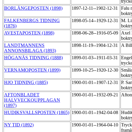
tryck
BORLÄNGEPOSTEN (1898)
1897-12-11--1902-12-31
Falu 
boktr
FALKENBERGS TIDNING
1898-05-14--1929-12-31
M. Li
(1876)
boktr
AVESTAPOSTEN (1898)
1898-06-28--1916-05-09
Axel
boktr
LANDTMANNENS
1898-11-19--1904-12-31
A Bil
ANNONSBILAGA (1893)
HÖGANÄS TIDNING (1888)
1899-01-03--1911-03-31
Engel
tryck
VERNAMOPOSTEN (1899)
1899-10-25--1920-12-30
Småla
boktr
HJO TIDNING (1885)
1900-01-01--1907-12-31
P. Sa
boktr
AFTONBLADET
1900-01-01--1932-09-21
Afton
HALVVECKOUPPLAGAN
(1897)
HUDIKSVALLSPOSTEN (1865)
1900-01-01--1942-04-08
Hudik
boktr
NY TID (1892)
1900-01-01--1964-04-10
Tryck
framå