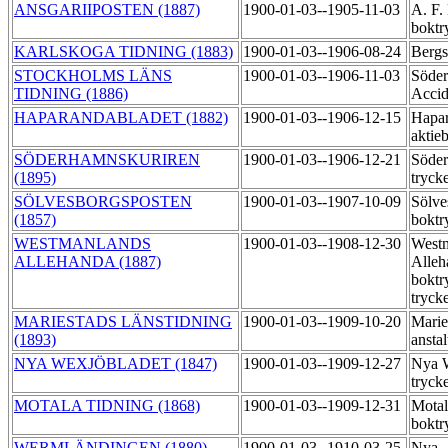
ANSGARIIPOSTEN (1887)
1900-01-03--1905-11-03
A. F.
boktr
KARLSKOGA TIDNING (1883)
1900-01-03--1906-08-24
Bergs
STOCKHOLMS LÄNS
1900-01-03--1906-11-03
Söder
TIDNING (1886)
Accid
HAPARANDABLADET (1882)
1900-01-03--1906-12-15
Hapa
aktie
SÖDERHAMNSKURIREN
1900-01-03--1906-12-21
Söder
(1895)
tryck
SÖLVESBORGSPOSTEN
1900-01-03--1907-10-09
Sölve
(1857)
boktr
WESTMANLANDS
1900-01-03--1908-12-30
West
ALLEHANDA (1887)
Alleh
boktr
tryck
MARIESTADS LÄNSTIDNING
1900-01-03--1909-10-20
Marie
(1893)
ansta
NYA WEXJÖBLADET (1847)
1900-01-03--1909-12-27
Nya W
tryck
MOTALA TIDNING (1868)
1900-01-03--1909-12-31
Motal
boktr
WERMLÄNDINGEN (1880)
1900-01-03--1910-03-25
Nya