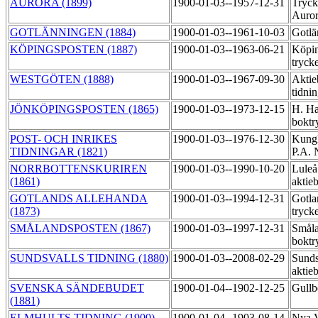
AURORA (1899)
1900-01-03--1957-12-31
Tryck
Auror
GOTLÄNNINGEN (1884)
1900-01-03--1961-10-03
Gotlä
KÖPINGSPOSTEN (1887)
1900-01-03--1963-06-21
Köpin
tryck
WESTGÖTEN (1888)
1900-01-03--1967-09-30
Aktie
tidni
JÖNKÖPINGSPOSTEN (1865)
1900-01-03--1973-12-15
H. Ha
boktr
POST- OCH INRIKES
1900-01-03--1976-12-30
Kungl
TIDNINGAR (1821)
P.A. 
NORRBOTTENSKURIREN
1900-01-03--1990-10-20
Luleå
(1861)
aktie
GOTLANDS ALLEHANDA
1900-01-03--1994-12-31
Gotla
(1873)
tryck
SMÅLANDSPOSTEN (1867)
1900-01-03--1997-12-31
Småla
boktr
SUNDSVALLS TIDNING (1880)
1900-01-03--2008-02-29
Sunds
aktie
SVENSKA SÄNDEBUDET
1900-01-04--1902-12-25
Gullb
(1881)
ELMHULTS TIDNING (1900)
1900-01-04--1903-08-14
Nya V