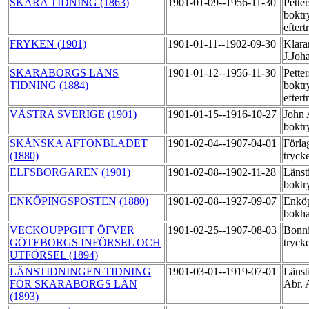
SKARA TIDNING (1863)
1901-01-09--1956-11-30
Pette
boktr
efter
FRYKEN (1901)
1901-01-11--1902-09-30
Klara
J.Joh
SKARABORGS LÄNS
1901-01-12--1956-11-30
Pette
TIDNING (1884)
boktr
efter
VÄSTRA SVERIGE (1901)
1901-01-15--1916-10-27
John 
boktr
SKÅNSKA AFTONBLADET
1901-02-04--1907-04-01
Förla
(1880)
tryck
ELFSBORGAREN (1901)
1901-02-08--1902-11-28
Länst
boktr
ENKÖPINGSPOSTEN (1880)
1901-02-08--1927-09-07
Enköp
bokha
VECKOUPPGIFT ÖFVER
1901-02-25--1907-08-03
Bonni
GÖTEBORGS INFÖRSEL OCH
tryck
UTFÖRSEL (1894)
LÄNSTIDNINGEN TIDNING
1901-03-01--1919-07-01
Länst
FÖR SKARABORGS LÄN
Abr. 
(1893)