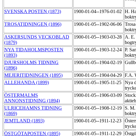
SVENSKA POSTEN (1873)
1900-01-04--1976-01-02
H. Ha
boktr
TROSATIDNINGEN (1896)
1900-01-05--1902-06-06
Trosa
boktr
ASKERSUNDS VECKOBLAD
1900-01-05--1903-03-28
A. E.
(1879)
bogtr
NYA TIDAHOLMSPOSTEN
1900-01-05--1903-12-24
P. Sa
(1893)
boktr
DJURSHOLMS TIDNING
1900-01-05--1904-02-19
Gullb
(1896)
MEJERITIDNINGEN (1895)
1900-01-05--1904-04-29
F.A.
ALLEHANDA (1899)
1900-01-05--1905-11-25
Nya d
tryck
ÖSTERMALMS
1900-01-05--1906-03-09
Stock
ANNONSTIDNING (1894)
aktie
ULRICEHAMNS TIDNING
1900-01-05--1908-12-19
S. M.
(1869)
boktr
JEMTLAND (1893)
1900-01-05--1911-12-23
Öster
tryck
ÖSTGÖTAPOSTEN (1895)
1900-01-05--1911-12-29
Östgö