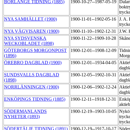
BORLÄNGE TIDNING (1885)
1900-10-27--1987-05-19
Dalar
boktr
tryck
NYA SAMHÄLLET (1900)
1900-11-01--1902-05-16
J. A.
tryck
NYA VÄGVISAREN (1900)
1900-11-10--1902-12-31
J.W. 
NYA SYDSVENSKA
1900-11-22--1909-10-28
Skåne
WECKOBLADET (1898)
GÖTEBORGS MORGONPOST
1900-12-01--1908-12-09
Tidni
(1896)
Morgo
ÖREBRO DAGBLAD (1900)
1900-12-01--1934-04-05
Aktie
dagbl
SUNDSVALLS DAGBLAD
1900-12-05--1902-10-31
Aktie
(1898)
dagbl
NORRLÄNNINGEN (1900)
1900-12-06--1902-12-24
Aktie
dagbl
ENKÖPINGS TIDNING (1885)
1900-12-11--1918-12-31
Enköp
aktie
SÖDERMANLANDS
1900-12-19--1903-10-05
Nykö
NYHETER (1893)
tryck
tryck
SÖDERTÄLJE TIDNING (1891)
1900-12-19--1917-10-17
Söder