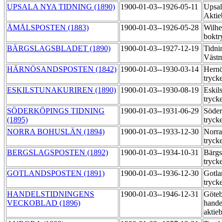
UPSALA NYA TIDNING (1890)
1900-01-03--1926-05-11
Upsal
Aktie
ÅMÅLSPOSTEN (1883)
1900-01-03--1926-05-28
Wilh
boktr
BÄRGSLAGSBLADET (1890)
1900-01-03--1927-12-19
Tidni
Västm
HÄRNÖSANDSPOSTEN (1842)
1900-01-03--1930-03-14
Hernö
tryck
ESKILSTUNAKURIREN (1890)
1900-01-03--1930-08-19
Eskil
tryck
SÖDERKÖPINGS TIDNING
1900-01-03--1931-06-29
Söder
(1895)
tryck
NORRA BOHUSLÄN (1894)
1900-01-03--1933-12-30
Norra
tryck
BERGSLAGSPOSTEN (1892)
1900-01-03--1934-10-31
Bärgs
tryck
GOTLANDSPOSTEN (1891)
1900-01-03--1936-12-30
Gotla
tryck
HANDELSTIDNINGENS
1900-01-03--1946-12-31
Göteb
VECKOBLAD (1896)
hande
aktie