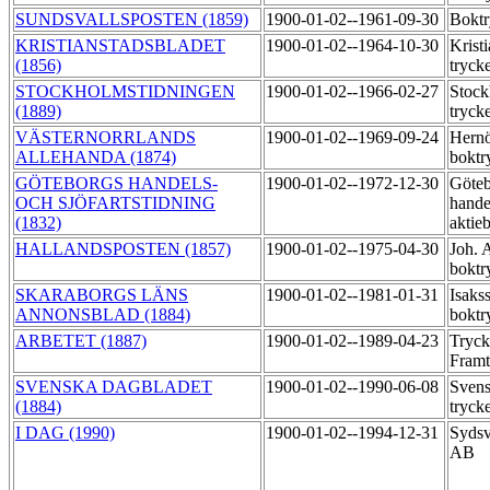
SUNDSVALLSPOSTEN (1859)
1900-01-02--1961-09-30
Boktr
KRISTIANSTADSBLADET
1900-01-02--1964-10-30
Krist
(1856)
tryck
STOCKHOLMSTIDNINGEN
1900-01-02--1966-02-27
Stock
(1889)
tryck
VÄSTERNORRLANDS
1900-01-02--1969-09-24
Hern
ALLEHANDA (1874)
boktr
GÖTEBORGS HANDELS-
1900-01-02--1972-12-30
Göteb
OCH SJÖFARTSTIDNING
hande
(1832)
aktie
HALLANDSPOSTEN (1857)
1900-01-02--1975-04-30
Joh. 
boktr
SKARABORGS LÄNS
1900-01-02--1981-01-31
Isaks
ANNONSBLAD (1884)
boktr
ARBETET (1887)
1900-01-02--1989-04-23
Tryck
Fram
SVENSKA DAGBLADET
1900-01-02--1990-06-08
Svens
(1884)
tryck
I DAG (1990)
1900-01-02--1994-12-31
Sydsv
AB