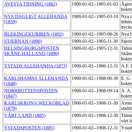
AVESTA TIDNING (1882)
1900-01-02--1905-01-03
Ågre
boktr
NYA DAGLIGT ALLEHANDA
1900-01-02--1905-03-10
Nya d
(1859)
tidni
tryck
BLEKINGEKURIREN (1892)
1900-01-02--1905-08-26
Nya b
STJERNAN (1890)
1900-01-02--1905-11-30
Stjer
HELSINGBORGSPOSTEN
1900-01-02--1905-12-31
Tidni
SKÅNE-HALLAND (1890)
Skåne
boktr
YSTADS ALLEHANDA (1873)
1900-01-02--1906-12-31
A.F. 
boktr
KARLSHAMNS ALLEHANDA
1900-01-02--1908-06-30
E. G.
(1848)
boktr
NORRBOTTENSPOSTEN
1900-01-02--1908-09-14
A. A.
(1847)
boktr
KARLSKRONA WECKOBLAD
1900-01-02--1908-11-30
Amira
(1879)
stads
VÅRT LAND (1885)
1900-01-02--1908-12-30
Tidni
vårt l
YSTADSPOSTEN (1885)
1900-01-02--1908-12-31
Ystad