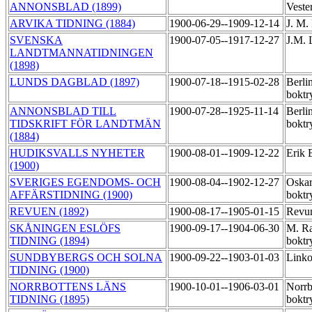
ANNONSBLAD (1899)
Veste
ARVIKA TIDNING (1884)
1900-06-29--1909-12-14
J. M.
SVENSKA
1900-07-05--1917-12-27
J.M. 
LANDTMANNATIDNINGEN
(1898)
LUNDS DAGBLAD (1897)
1900-07-18--1915-02-28
Berli
boktr
ANNONSBLAD TILL
1900-07-28--1925-11-14
Berli
TIDSKRIFT FÖR LANDTMÄN
boktr
(1884)
HUDIKSVALLS NYHETER
1900-08-01--1909-12-22
Erik 
(1900)
SVERIGES EGENDOMS- OCH
1900-08-04--1902-12-27
Oskar
AFFÄRSTIDNING (1900)
boktr
REVUEN (1892)
1900-08-17--1905-01-15
Revun
SKÅNINGEN ESLÖFS
1900-09-17--1904-06-30
M. R
TIDNING (1894)
boktr
SUNDBYBERGS OCH SOLNA
1900-09-22--1903-01-03
Link
TIDNING (1900)
NORRBOTTENS LÄNS
1900-10-01--1906-03-01
Norrb
TIDNING (1895)
boktr