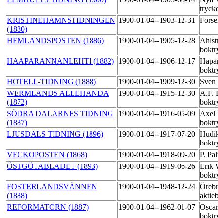
tryck
KRISTINEHAMNSTIDNINGEN
1900-01-04--1903-12-31
Forse
(1880)
HEMLANDSPOSTEN (1886)
1900-01-04--1905-12-28
Ahlst
boktr
HAAPARANNANLEHTI (1882)
1900-01-04--1906-12-17
Hapar
boktr
HOTELL-TIDNING (1888)
1900-01-04--1909-12-30
Sven 
WERMLANDS ALLEHANDA
1900-01-04--1915-12-30
A.F. 
(1872)
boktr
SÖDRA DALARNES TIDNING
1900-01-04--1916-05-09
Axel
(1887)
boktr
LJUSDALS TIDNING (1896)
1900-01-04--1917-07-20
Hudik
boktr
VECKOPOSTEN (1868)
1900-01-04--1918-09-20
P. Pa
ÖSTGÖTABLADET (1893)
1900-01-04--1919-06-26
Erik 
boktr
FOSTERLANDSVÄNNEN
1900-01-04--1948-12-24
Örebr
(1888)
aktie
REFORMATORN (1887)
1900-01-04--1962-01-07
Oscar
boktr