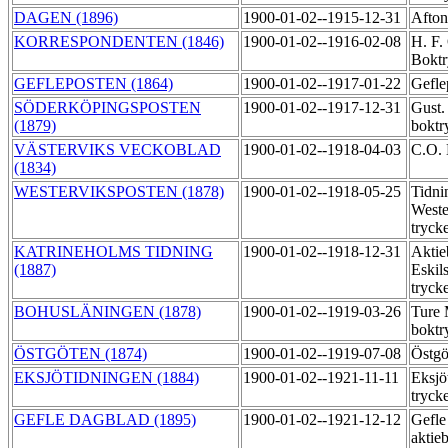
DAGEN (1896)
1900-01-02--1915-12-31
Afton
KORRESPONDENTEN (1846)
1900-01-02--1916-02-08
H. F.
Boktr
GEFLEPOSTEN (1864)
1900-01-02--1917-01-22
Gefle
SÖDERKÖPINGSPOSTEN
1900-01-02--1917-12-31
Gust.
(1879)
boktr
VÄSTERVIKS VECKOBLAD
1900-01-02--1918-04-03
C.O.
(1834)
WESTERVIKSPOSTEN (1878)
1900-01-02--1918-05-25
Tidni
Weste
tryck
KATRINEHOLMS TIDNING
1900-01-02--1918-12-31
Aktie
(1887)
Eskil
tryck
BOHUSLÄNINGEN (1878)
1900-01-02--1919-03-26
Ture
boktr
ÖSTGÖTEN (1874)
1900-01-02--1919-07-08
Östgö
EKSJÖTIDNINGEN (1884)
1900-01-02--1921-11-11
Eksjö
tryck
GEFLE DAGBLAD (1895)
1900-01-02--1921-12-12
Gefle
aktie