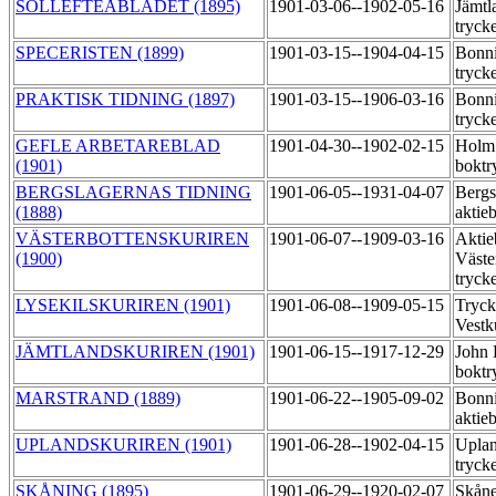
SOLLEFTEÅBLADET (1895)
1901-03-06--1902-05-16
Jämtl
tryck
SPECERISTEN (1899)
1901-03-15--1904-04-15
Bonni
tryck
PRAKTISK TIDNING (1897)
1901-03-15--1906-03-16
Bonni
tryck
GEFLE ARBETAREBLAD
1901-04-30--1902-02-15
Holm
(1901)
boktr
BERGSLAGERNAS TIDNING
1901-06-05--1931-04-07
Bergs
(1888)
aktie
VÄSTERBOTTENSKURIREN
1901-06-07--1909-03-16
Aktie
(1900)
Väste
tryck
LYSEKILSKURIREN (1901)
1901-06-08--1909-05-15
Tryck
Vestk
JÄMTLANDSKURIREN (1901)
1901-06-15--1917-12-29
John 
boktr
MARSTRAND (1889)
1901-06-22--1905-09-02
Bonni
aktie
UPLANDSKURIREN (1901)
1901-06-28--1902-04-15
Uplan
tryck
SKÅNING (1895)
1901-06-29--1920-02-07
Skåne