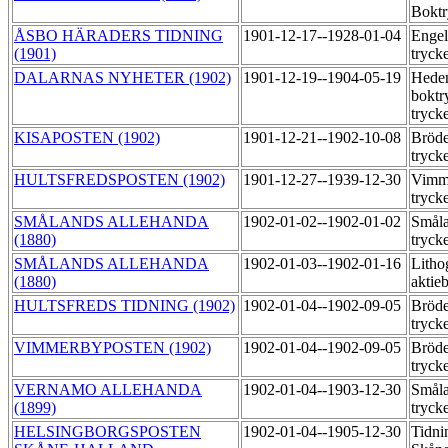
Boktr
ÅSBO HÄRADERS TIDNING
1901-12-17--1928-01-04
Engel
(1901)
tryck
DALARNAS NYHETER (1902)
1901-12-19--1904-05-19
Hede
boktr
tryck
KISAPOSTEN (1902)
1901-12-21--1902-10-08
Bröde
tryck
HULTSFREDSPOSTEN (1902)
1901-12-27--1939-12-30
Vimme
tryck
SMÅLANDS ALLEHANDA
1902-01-02--1902-01-02
Småla
(1880)
tryck
SMÅLANDS ALLEHANDA
1902-01-03--1902-01-16
Litho
(1880)
aktie
HULTSFREDS TIDNING (1902)
1902-01-04--1902-09-05
Bröde
tryck
VIMMERBYPOSTEN (1902)
1902-01-04--1902-09-05
Bröde
tryck
VERNAMO ALLEHANDA
1902-01-04--1903-12-30
Småla
(1899)
tryck
HELSINGBORGSPOSTEN
1902-01-04--1905-12-30
Tidni