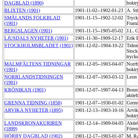
DAGBLAD (1890)
boktr
BLIXTEN (1901)
1901-11-02--1902-01-23
A. Sti
SMÅLANDS FOLKBLAD
1901-11-15--1902-12-02
Tryck
(1901)
Fram
BERGSLAGEN (1901)
1901-11-15--1905-05-02
J.L. 
LJUSDALS NYHETER (1901)
1901-11-30--1909-12-17
Erik 
STOCKHOLMSBLADET (1901)
1901-12-02--1904-10-22
Tidni
Stock
tryck
MALMFÄLTENS TIDNINGAR
1901-12-05--1903-04-07
Norrb
(1901)
boktr
NORRLANDSTIDNINGEN
1901-12-07--1903-03-12
Leon 
(1901)
KRÖNIKAN (1901)
1901-12-07--1907-04-13
Bonni
aktie
GRENNA TIDNING (1858)
1901-12-07--1930-01-02
Grenn
ARVIKA NYHETER (1895)
1901-12-13--1903-10-16
Arvik
boktr
LANDSKRONAKURIREN
1901-12-14--1909-04-05
Aktie
(1899)
Fören
HÖRBY DAGBLAD (1902)
1901-12-17--1903-01-07
M. R