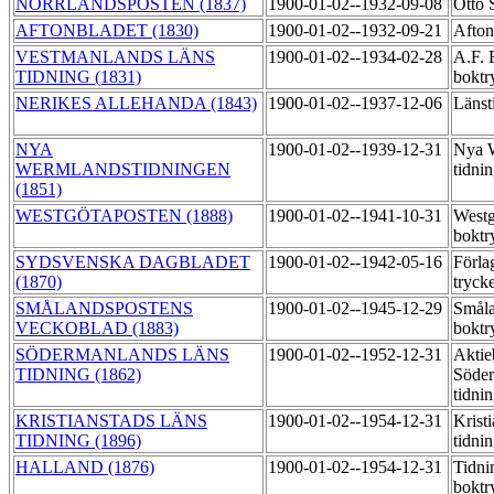
NORRLANDSPOSTEN (1837)
1900-01-02--1932-09-08
Otto 
AFTONBLADET (1830)
1900-01-02--1932-09-21
Afton
VESTMANLANDS LÄNS
1900-01-02--1934-02-28
A.F. 
TIDNING (1831)
boktr
NERIKES ALLEHANDA (1843)
1900-01-02--1937-12-06
Länst
NYA
1900-01-02--1939-12-31
Nya 
WERMLANDSTIDNINGEN
tidni
(1851)
WESTGÖTAPOSTEN (1888)
1900-01-02--1941-10-31
Westg
boktr
SYDSVENSKA DAGBLADET
1900-01-02--1942-05-16
Förla
(1870)
tryck
SMÅLANDSPOSTENS
1900-01-02--1945-12-29
Småla
VECKOBLAD (1883)
boktr
SÖDERMANLANDS LÄNS
1900-01-02--1952-12-31
Aktie
TIDNING (1862)
Söder
tidni
KRISTIANSTADS LÄNS
1900-01-02--1954-12-31
Kristi
TIDNING (1896)
tidni
HALLAND (1876)
1900-01-02--1954-12-31
Tidni
boktr