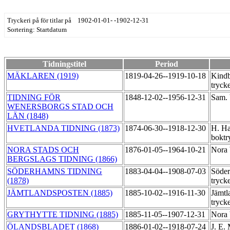
Tryckeri på för titlar på 1902-01-01- -1902-12-31
Sortering: Startdatum
Tidningstitel
Period
MÄKLAREN (1919)
1819-04-26--1919-10-18
Kindb
tryck
TIDNING FÖR
1848-12-02--1956-12-31
Sam. 
WENERSBORGS STAD OCH
LÄN (1848)
HVETLANDA TIDNING (1873)
1874-06-30--1918-12-30
H. Ha
boktr
NORA STADS OCH
1876-01-05--1964-10-21
Nora 
BERGSLAGS TIDNING (1866)
SÖDERHAMNS TIDNING
1883-04-04--1908-07-03
Söde
(1878)
tryck
JÄMTLANDSPOSTEN (1885)
1885-10-02--1916-11-30
Jämtl
tryck
GRYTHYTTE TIDNING (1885)
1885-11-05--1907-12-31
Nora 
ÖLANDSBLADET (1868)
1886-01-02--1918-07-24
J. E.