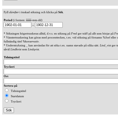
Fyll
därefter
i önskad sökning och klicka på
Sök
.
Period
(i formen: åååå-mm-dd)
--
* Sökningen högertrunkeras alltid, d.v.s. en söknng på
Fred
ger träff på allt som börjar på
Fr
* Vänstertrunkering kan göras med procenttecken, t.ex. vid sökning på förnamn
%Joel
eller 
fullständig titel
%konservativ
.
* Understrykning _ kan användas för att söka t.ex. namn stavade på olika sätt.
Lind_vist
ger t
såväl
Lindkvist
som
Lindqvist
.
Tidningstitel
Tryckeri
Ort
Sortera på
Tidningstitel
Startdatum
Tryckeri