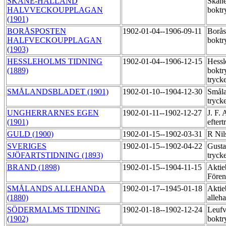
SKÅNE-HALLAND
Skåne
HALVVECKOUPPLAGAN
boktr
(1901)
BORÅSPOSTEN
1902-01-04--1906-09-11
Borås
HALFVECKOUPPLAGAN
boktr
(1903)
HESSLEHOLMS TIDNING
1902-01-04--1906-12-15
Hessl
(1889)
boktr
tryck
SMÅLANDSBLADET (1901)
1902-01-10--1904-12-30
Småla
tryck
UNGHERRARNES EGEN
1902-01-11--1902-12-27
J. F.
(1901)
efter
GULD (1900)
1902-01-15--1902-03-31
R Nil
SVERIGES
1902-01-15--1902-04-22
Gusta
SJÖFARTSTIDNING (1893)
tryck
BRAND (1898)
1902-01-15--1904-11-15
Aktie
Fören
SMÅLANDS ALLEHANDA
1902-01-17--1945-01-18
Aktie
(1880)
alleh
SÖDERMALMS TIDNING
1902-01-18--1902-12-24
Leuf
(1902)
boktr