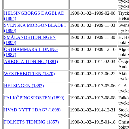
tryck
tryck
HELSINGBORGS DAGBLAD
1900-01-02--1909-02-08
Tryck
(1884)
Helsi
SVENSKA MORGONBLADET
1900-01-02--1909-11-03
Svens
(1890)
tryck
SMÅLANDSTIDNINGEN
1900-01-02--1909-11-30
H. Ha
(1899)
boktr
ÖSTHAMMARS TIDNING
1900-01-02--1909-12-10
Algot
(1887)
boktr
ARBOGA TIDNING (1881)
1900-01-02--1911-02-03
Östgr
Ander
WESTERBOTTEN (1870)
1900-01-02--1912-06-22
Aktie
tryck
HELSINGEN (1882)
1900-01-02--1913-05-06
C. A.
tryck
FALKÖPINGSPOSTEN (1899)
1900-01-02--1913-08-08
Falkö
tryck
HVAD NYTT I DAG? (1898)
1900-01-02--1914-12-31
Stock
tryck
FOLKETS TIDNING (1857)
1900-01-02--1915-01-18
Chris
boktr