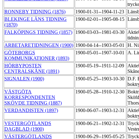
tryck
RONNEBY TIDNING (1876)
1900-01-31--1904-11-23
Länsb
BLEKINGE LÄNS TIDNING
1900-02-01--1905-08-15
Länsb
(1870)
FALKÖPINGS TIDNING (1857)
1900-03-03--1981-03-30
Aktie
tidni
ARBETARETIDNINGEN (1900)
1900-04-14--1903-05-01
H. Ni
GÖTEBORGS
1900-05-01--1907-10-01
A. Li
KOMMUNIKATIONER (1893)
HÖRBYPOSTEN
1900-05-19--1911-12-09
Aktie
CENTRALSKÅNE (1891)
Skåne
SIGNALEN (1900)
1900-05-25--1903-10-30
D.F. 
boktr
VÄSTGÖTA
1900-05-28--1910-12-30
Boktr
KORRESPONDENTEN
Sköfd
SKÖVDE TIDNING (1887)
Thor
VERDANDISTEN (1897)
1900-06-07--1903-12-31
Aktie
boktr
VESTERGÖTLANDS
1900-06-21--1902-12-31
Tryck
DAGBLAD (1900)
Veste
VÄSTERGÖTLANDS
1900-06-29--1905-05-25
Tryck