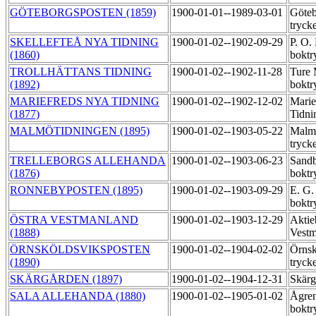
GÖTEBORGSPOSTEN (1859)
1900-01-01--1989-03-01
Göteb
tryck
SKELLEFTEÅ NYA TIDNING
1900-01-02--1902-09-29
P. O.
(1860)
boktr
TROLLHÄTTANS TIDNING
1900-01-02--1902-11-28
Ture
(1892)
boktr
MARIEFREDS NYA TIDNING
1900-01-02--1902-12-02
Marie
(1877)
Tidni
MALMÖTIDNINGEN (1895)
1900-01-02--1903-05-22
Malmö
tryck
TRELLEBORGS ALLEHANDA
1900-01-02--1903-06-23
Sandb
(1876)
boktr
RONNEBYPOSTEN (1895)
1900-01-02--1903-09-29
E. G.
boktr
ÖSTRA VESTMANLAND
1900-01-02--1903-12-29
Aktie
(1888)
Vestm
ÖRNSKÖLDSVIKSPOSTEN
1900-01-02--1904-02-02
Örnsk
(1890)
tryck
SKÄRGÅRDEN (1897)
1900-01-02--1904-12-31
Skärg
SALA ALLEHANDA (1880)
1900-01-02--1905-01-02
Ågre
boktr