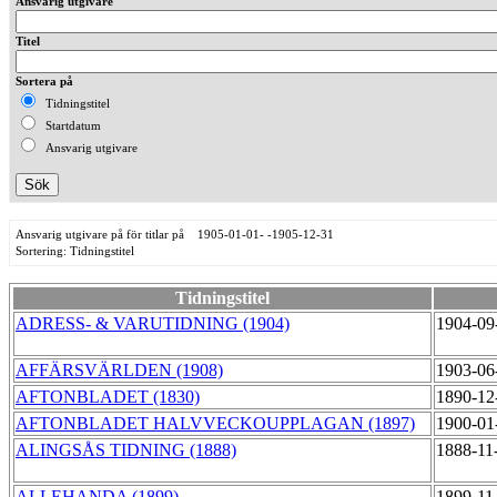
Ansvarig utgivare
Titel
Sortera på
Tidningstitel
Startdatum
Ansvarig utgivare
Ansvarig utgivare på för titlar på 1905-01-01- -1905-12-31
Sortering: Tidningstitel
Tidningstitel
ADRESS- & VARUTIDNING (1904)
1904-09
AFFÄRSVÄRLDEN (1908)
1903-06
AFTONBLADET (1830)
1890-12
AFTONBLADET HALVVECKOUPPLAGAN (1897)
1900-01
ALINGSÅS TIDNING (1888)
1888-11
ALLEHANDA (1899)
1899-11