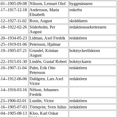
-01--1905-09-08
Nilsson, Lennart Olof
byggmästaren
-17--1917-12-18
Andersson, Maria
enkefru
Elisabeth
-12--1927-11-02
Roos, August
skräddaren
-18--1922-02-26
Söderholm, Per
redaktionssekreteraren
August
-20--1934-05-23
Lidman, Axel Fredrik
redaktören
-25--1919-01-06
Petersson, Hjalmar
-19--1905-07-21
Grundel, Kristian
boktryckerifaktorn
August
-22--1915-01-30
Lindén, Gustaf Robert
boktryckaren
-10--1907-11-04
Palm, Erik Otto
redaktören
Petersson
-14--1912-06-06
Dahlgren, Lars Axel
redaktören
Victor
-14--1916-03-16
Nèlson, Johannes
Fredrik
-23--1906-02-01
Lundin, Victor
redaktören
-16--1905-07-03
Törnqvist, Sven Julius
redaktören
-04--1905-08-13
Kloo, Karl Oskar