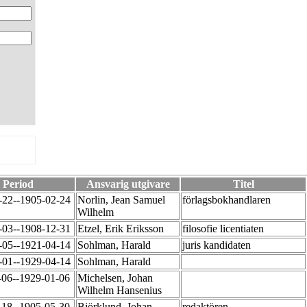
Period
Ansvarig utgivare
Titel
-22--1905-02-24
Norlin, Jean Samuel
förlagsbokhandlaren
Wilhelm
-03--1908-12-31
Etzel, Erik Eriksson
filosofie licentiaten
-05--1921-04-14
Sohlman, Harald
juris kandidaten
-01--1929-04-14
Sohlman, Harald
-06--1929-01-06
Michelsen, Johan
Wilhelm Hansenius
-18--1905-05-30
Björklund, Johan
redaktören