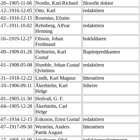
-26--1905-11-06
Nordin, Karl-Richard
filosofie doktor
-12--1916-12-05
Otto, Karl
redaktören
-02--1916-12-15
Rosenius, Efraim
-17--1911-10-02
Rehnberg, Alfvar
redaktören
Henning
-16--1919-12-27
Olsson, Johan
bokhållaren
Ferdinand
-09--1909-01-26
Hellström, Karl
Baptistpredikanten
Gustaf
-01--1908-05-08
Humble, Johan Gustaf
redaktören
Qvintinus
-31--1918-12-22
Lindh, Karl Magnus
litteratören
-10--1906-09-11
Åkerhielm, Karl
friherre
Helge
-01--1905-11-30
Hedvall, G. F.
-04--1905-12-28
Åkerhielm, Carl
Helge
-07--1934-12-15
Eriksson, Ernst Gustaf
redaktören
-07--1917-09-30
Weström, Anders
litteratören
Patrik August
-17--1905-11-09
Jakobsson, Olof
redaktionssekreteraren