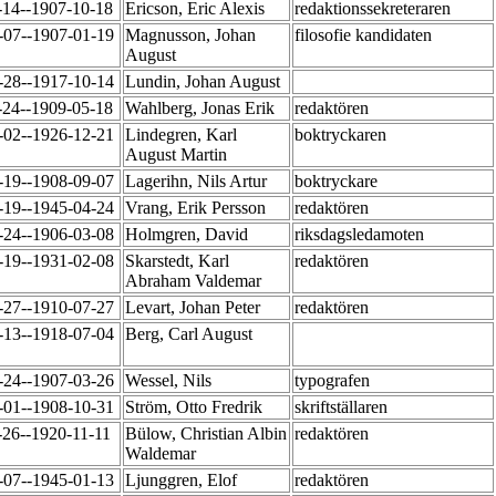
-14--1907-10-18
Ericson, Eric Alexis
redaktionssekreteraren
-07--1907-01-19
Magnusson, Johan
filosofie kandidaten
August
-28--1917-10-14
Lundin, Johan August
-24--1909-05-18
Wahlberg, Jonas Erik
redaktören
-02--1926-12-21
Lindegren, Karl
boktryckaren
August Martin
-19--1908-09-07
Lagerihn, Nils Artur
boktryckare
-19--1945-04-24
Vrang, Erik Persson
redaktören
-24--1906-03-08
Holmgren, David
riksdagsledamoten
-19--1931-02-08
Skarstedt, Karl
redaktören
Abraham Valdemar
-27--1910-07-27
Levart, Johan Peter
redaktören
-13--1918-07-04
Berg, Carl August
-24--1907-03-26
Wessel, Nils
typografen
-01--1908-10-31
Ström, Otto Fredrik
skriftställaren
-26--1920-11-11
Bülow, Christian Albin
redaktören
Waldemar
-07--1945-01-13
Ljunggren, Elof
redaktören