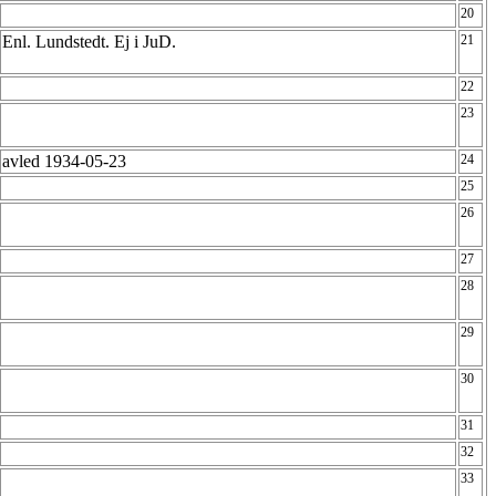
20
Enl. Lundstedt. Ej i JuD.
21
22
23
avled 1934-05-23
24
25
26
27
28
29
30
31
32
33