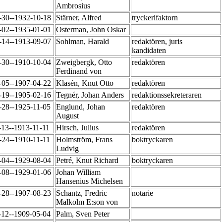
Ambrosius
-30--1932-10-18
Stärner, Alfred
tryckerifaktorn
-02--1935-01-01
Osterman, John Oskar
-14--1913-09-07
Sohlman, Harald
redaktören, juris
kandidaten
-30--1910-10-04
Zweigbergk, Otto
redaktören
Ferdinand von
-05--1907-04-22
Klasén, Knut Otto
redaktören
-19--1905-02-16
Tegnér, Johan Anders
redaktionssekreteraren
-28--1925-11-05
Englund, Johan
redaktören
August
-13--1913-11-11
Hirsch, Julius
redaktören
-24--1910-11-11
Holmström, Frans
boktryckaren
Ludvig
-04--1929-08-04
Petré, Knut Richard
boktryckaren
-08--1929-01-06
Johan William
Hansenius Michelsen
-28--1907-08-23
Schantz, Fredric
notarie
Malkolm E:son von
-12--1909-05-04
Palm, Sven Peter