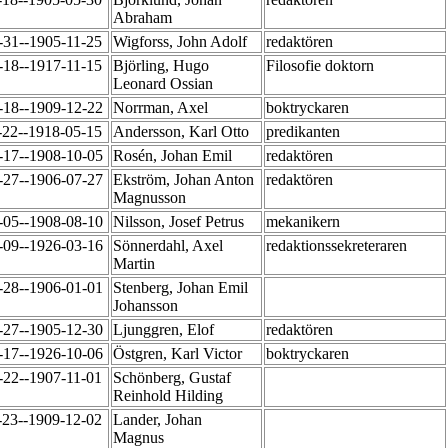
Abraham
-31--1905-11-25
Wigforss, John Adolf
redaktören
-18--1917-11-15
Björling, Hugo
Filosofie doktorn
Leonard Ossian
-18--1909-12-22
Norrman, Axel
boktryckaren
-22--1918-05-15
Andersson, Karl Otto
predikanten
-17--1908-10-05
Rosén, Johan Emil
redaktören
-27--1906-07-27
Ekström, Johan Anton
redaktören
Magnusson
-05--1908-08-10
Nilsson, Josef Petrus
mekanikern
-09--1926-03-16
Sönnerdahl, Axel
redaktionssekreteraren
Martin
-28--1906-01-01
Stenberg, Johan Emil
Johansson
-27--1905-12-30
Ljunggren, Elof
redaktören
-17--1926-10-06
Östgren, Karl Victor
boktryckaren
-22--1907-11-01
Schönberg, Gustaf
Reinhold Hilding
-23--1909-12-02
Lander, Johan
Magnus