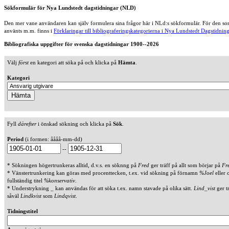
Sökformulär för Nya Lundstedt dagstidningar (NLD)
Den mer vane användaren kan själv formulera sina frågor här i NLd:s sökformulär. För den som
använts m.m. finns i
Förklaringar till bibliograferingskategorierna i Nya Lundstedt Dagstidning
Bibliografiska uppgifter för svenska dagstidningar 1900--2026
Välj
först
en kategori att söka på och klicka på
Hämta
.
Kategori
Fyll
därefter
i önskad sökning och klicka på
Sök
.
Period
(i formen: åååå-mm-dd)
--
* Sökningen högertrunkeras alltid, d.v.s. en söknng på
Fred
ger träff på allt som börjar på
Fr
* Vänstertrunkering kan göras med procenttecken, t.ex. vid sökning på förnamn
%Joel
eller 
fullständig titel
%konservativ
.
* Understrykning _ kan användas för att söka t.ex. namn stavade på olika sätt.
Lind_vist
ger t
såväl
Lindkvist
som
Lindqvist
.
Tidningstitel