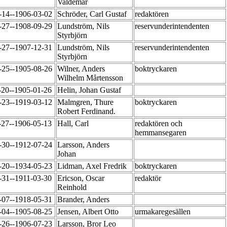
Valdemar
-14--1906-03-02
Schröder, Carl Gustaf
redaktören
-27--1908-09-29
Lundström, Nils
reservunderintendenten
Styrbjörn
-27--1907-12-31
Lundström, Nils
reservunderintendenten
Styrbjörn
-25--1905-08-26
Wilner, Anders
boktryckaren
Wilhelm Mårtensson
-20--1905-01-26
Helin, Johan Gustaf
-23--1919-03-12
Malmgren, Thure
boktryckaren
Robert Ferdinand.
-27--1906-05-13
Hall, Carl
redaktören och
hemmansegaren
-30--1912-07-24
Larsson, Anders
Johan
-20--1934-05-23
Lidman, Axel Fredrik
boktryckaren
-31--1911-03-30
Ericson, Oscar
redaktör
Reinhold
-07--1918-05-31
Brander, Anders
-04--1905-08-25
Jensen, Albert Otto
urmakaregesällen
-26--1906-07-23
Larsson, Bror Leo