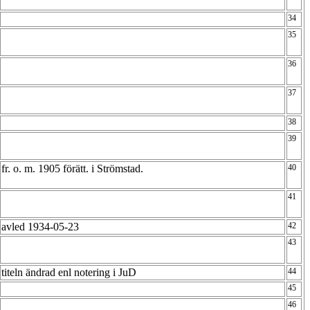
34
35
36
37
38
39
fr. o. m. 1905 förätt. i Strömstad.
40
41
avled 1934-05-23
42
43
titeln ändrad enl notering i JuD
44
45
46