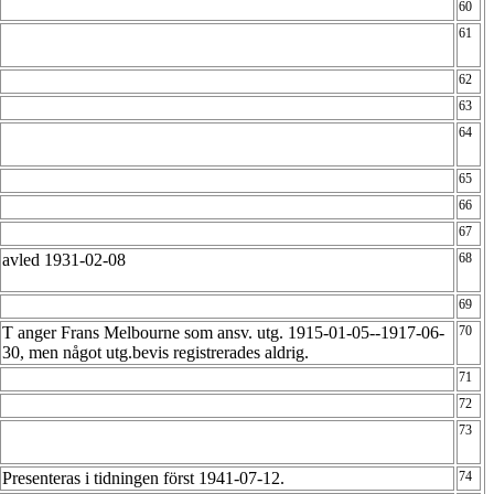
60
61
62
63
64
65
66
67
avled 1931-02-08
68
69
T anger Frans Melbourne som ansv. utg. 1915-01-05--1917-06-
70
30, men något utg.bevis registrerades aldrig.
71
72
73
Presenteras i tidningen först 1941-07-12.
74