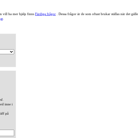
 vill ha mer hjälp finns
Färdiga frågor
. Dessa frågor är de som oftast brukar ställas när det gä
ar
.
ed
.
ord inne i
räff på