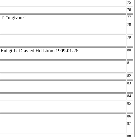
75
76
T: "utgivare"
77
78
79
Enligt JUD avled Hellström 1909-01-26.
80
81
82
83
84
85
86
87
88