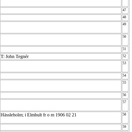
47
48
49
50
51
T: John Tegnér
52
53
54
55
56
57
Hässleholm; i Elmhult fr o m 1906 02 21
58
59