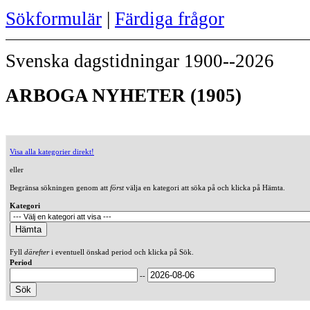
Sökformulär
|
Färdiga frågor
Svenska dagstidningar 1900--2026
ARBOGA NYHETER (1905)
Visa alla kategorier direkt!
eller
Begränsa sökningen genom att
först
välja en kategori att söka på och klicka på Hämta.
Kategori
Fyll
därefter
i eventuell önskad period och klicka på Sök.
Period
--