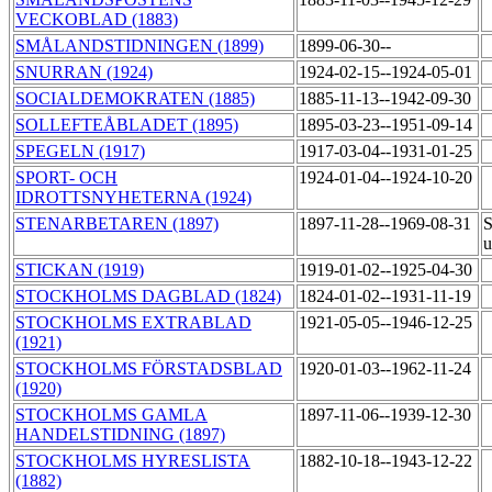
VECKOBLAD (1883)
SMÅLANDSTIDNINGEN (1899)
1899-06-30--
SNURRAN (1924)
1924-02-15--1924-05-01
SOCIALDEMOKRATEN (1885)
1885-11-13--1942-09-30
SOLLEFTEÅBLADET (1895)
1895-03-23--1951-09-14
SPEGELN (1917)
1917-03-04--1931-01-25
SPORT- OCH
1924-01-04--1924-10-20
IDROTTSNYHETERNA (1924)
STENARBETAREN (1897)
1897-11-28--1969-08-31
S
u
STICKAN (1919)
1919-01-02--1925-04-30
STOCKHOLMS DAGBLAD (1824)
1824-01-02--1931-11-19
STOCKHOLMS EXTRABLAD
1921-05-05--1946-12-25
(1921)
STOCKHOLMS FÖRSTADSBLAD
1920-01-03--1962-11-24
(1920)
STOCKHOLMS GAMLA
1897-11-06--1939-12-30
HANDELSTIDNING (1897)
STOCKHOLMS HYRESLISTA
1882-10-18--1943-12-22
(1882)