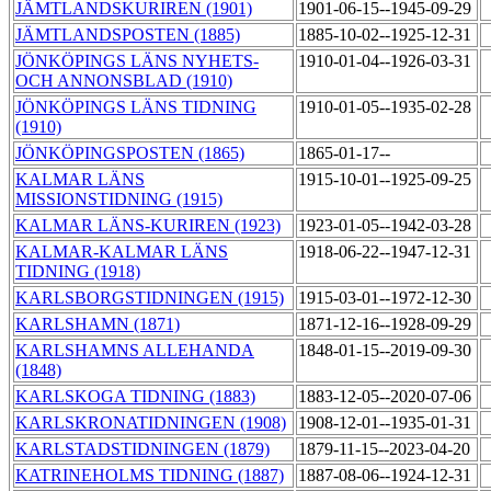
JÄMTLANDSKURIREN (1901)
1901-06-15--1945-09-29
JÄMTLANDSPOSTEN (1885)
1885-10-02--1925-12-31
JÖNKÖPINGS LÄNS NYHETS-
1910-01-04--1926-03-31
OCH ANNONSBLAD (1910)
JÖNKÖPINGS LÄNS TIDNING
1910-01-05--1935-02-28
(1910)
JÖNKÖPINGSPOSTEN (1865)
1865-01-17--
KALMAR LÄNS
1915-10-01--1925-09-25
MISSIONSTIDNING (1915)
KALMAR LÄNS-KURIREN (1923)
1923-01-05--1942-03-28
KALMAR-KALMAR LÄNS
1918-06-22--1947-12-31
TIDNING (1918)
KARLSBORGSTIDNINGEN (1915)
1915-03-01--1972-12-30
KARLSHAMN (1871)
1871-12-16--1928-09-29
KARLSHAMNS ALLEHANDA
1848-01-15--2019-09-30
(1848)
KARLSKOGA TIDNING (1883)
1883-12-05--2020-07-06
KARLSKRONATIDNINGEN (1908)
1908-12-01--1935-01-31
KARLSTADSTIDNINGEN (1879)
1879-11-15--2023-04-20
KATRINEHOLMS TIDNING (1887)
1887-08-06--1924-12-31