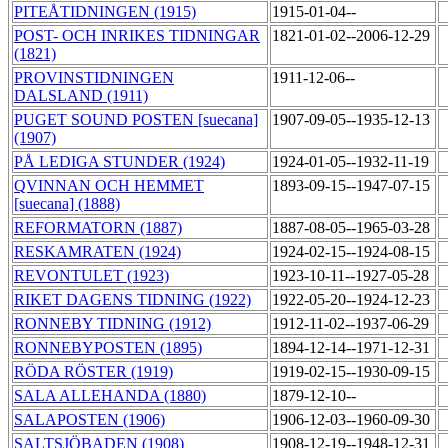
PITEÅTIDNINGEN (1915)
1915-01-04--
POST- OCH INRIKES TIDNINGAR
1821-01-02--2006-12-29
(1821)
PROVINSTIDNINGEN
1911-12-06--
DALSLAND (1911)
PUGET SOUND POSTEN [suecana]
1907-09-05--1935-12-13
(1907)
PÅ LEDIGA STUNDER (1924)
1924-01-05--1932-11-19
QVINNAN OCH HEMMET
1893-09-15--1947-07-15
[suecana] (1888)
REFORMATORN (1887)
1887-08-05--1965-03-28
RESKAMRATEN (1924)
1924-02-15--1924-08-15
REVONTULET (1923)
1923-10-11--1927-05-28
RIKET DAGENS TIDNING (1922)
1922-05-20--1924-12-23
RONNEBY TIDNING (1912)
1912-11-02--1937-06-29
RONNEBYPOSTEN (1895)
1894-12-14--1971-12-31
RÖDA RÖSTER (1919)
1919-02-15--1930-09-15
SALA ALLEHANDA (1880)
1879-12-10--
SALAPOSTEN (1906)
1906-12-03--1960-09-30
SALTSJÖBADEN (1908)
1908-12-19--1948-12-31