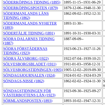
SÖDERKÖPINGS TIDNING (1895)
1895-11-15--1931-06-29
SÖDERKÖPINGSPOSTEN (1879)
1879-12-06--1948-11-30
SÖDERMANLANDS LÄNS
1862-09-02--1952-12-31
TIDNING (1862)
SÖDERMANLANDS NYHETER
1893-11-30--
(1893)
SÖDERTÄLJE TIDNING (1891)
1891-10-31--1930-03-31
SÖDRA DALARNES TIDNING
1887-09-09--
(1887)
SÖDRA FÖRSTÄDERNAS
1923-06-23--1927-11-26
TIDNING (1923)
SÖDRA ÄLVSBORG (1922)
1922-07-04--1939-10-21
SÖLVESBORGSBLADET (1911)
1911-01-03--1958-12-31
SÖLVESBORGSTIDNINGEN (1905)
1905-12-02--2019-09-30
SÖNDAGSJOURNALEN (1924)
1924-01-02--1924-03-29
SÖNDAGS-NISSE (1862)
1862-02-02--1924-11-30
S
u
SÖNDAGSTIDNINGEN FÖR
1923-09-30--1925-09-27
VÄSTERBOTTENS LÄN (1923)
SÖRMLANDSPOSTEN (1893)
1893-10-02--1947-12-31