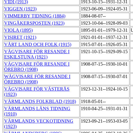
VIDI (1913)
1913-10-15--1931-12-31
VIGGEN (1923)
1923-06-09--1924-05-31
VIMMERBY TIDNING (1884)
1884-08-07--
VINGÅKERSPOSTEN (1923)
1923-10-04--1928-09-03
VIOLA (1895)
1895-01-01--1979-12-31
U
VISIRET (1921)
1921-01-01--1937-12-31
VÅRT LAND OCH FOLK (1915)
1915-07-01--1926-05-31
VÄGVISARE FÖR RESANDE I
1921-10-15--1929-09-15
ESKILSTUNA (1921)
VÄGVISARE FÖR RESANDE I
1908-07-15--1930-10-01
ÖREBRO (1908)
WÄGVISARE FÖR RESANDE I
1908-07-15--1930-07-01
ÖREBRO (1908)
VÄGVISARE FÖR VÄSTERÅS
1923-12-31--1924-10-15
(1923)
VÄRMLANDS FOLKBLAD (1918)
1918-05-01--
VÄRMLANDS LÄNS TIDNING
1910-04-25--1931-01-31
(1910)
VÄRMLANDS VECKOTIDNING
1923-09-21--1953-03-05
(1923)