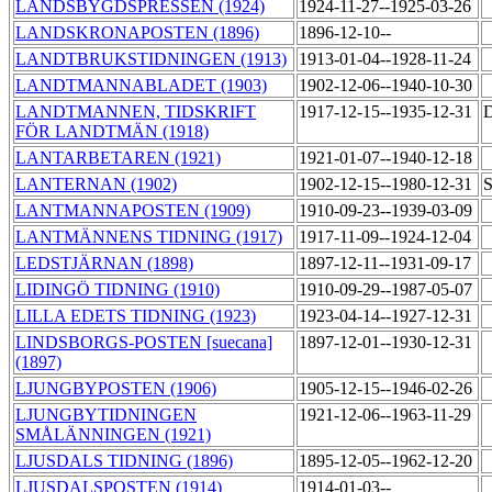
LANDSBYGDSPRESSEN (1924)
1924-11-27--1925-03-26
LANDSKRONAPOSTEN (1896)
1896-12-10--
LANDTBRUKSTIDNINGEN (1913)
1913-01-04--1928-11-24
LANDTMANNABLADET (1903)
1902-12-06--1940-10-30
LANDTMANNEN, TIDSKRIFT
1917-12-15--1935-12-31
D
FÖR LANDTMÄN (1918)
LANTARBETAREN (1921)
1921-01-07--1940-12-18
LANTERNAN (1902)
1902-12-15--1980-12-31
S
LANTMANNAPOSTEN (1909)
1910-09-23--1939-03-09
LANTMÄNNENS TIDNING (1917)
1917-11-09--1924-12-04
LEDSTJÄRNAN (1898)
1897-12-11--1931-09-17
LIDINGÖ TIDNING (1910)
1910-09-29--1987-05-07
LILLA EDETS TIDNING (1923)
1923-04-14--1927-12-31
LINDSBORGS-POSTEN [suecana]
1897-12-01--1930-12-31
(1897)
LJUNGBYPOSTEN (1906)
1905-12-15--1946-02-26
LJUNGBYTIDNINGEN
1921-12-06--1963-11-29
SMÅLÄNNINGEN (1921)
LJUSDALS TIDNING (1896)
1895-12-05--1962-12-20
LJUSDALSPOSTEN (1914)
1914-01-03--