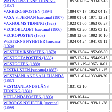
WADSTENA LÄNS TIDNING
1857-01-03--1933-03-18
(1857)
VARBERGSPOSTEN (1894)
1894-07-17--1952-04-18
VASA-STJERNAN [suecana] (1907)
1908-01-01--1971-12-31
VAXHOLMS TIDNING (1923)
1923-01-05--1963-06-27
VECKOBLADET [suecana] (1906)
1906-02-20--1935-03-12
VECKOPOSTEN (1868)
1868-12-03--1992-10-10
WESTERNS NYHETER [suecana]
1924-04-24--1941-09-11
(1924)
WESTERVIKSPOSTEN (1878)
1878-12-04--1952-06-30
WESTGÖTAPOSTEN (1888)
1887-12-21--1954-09-15
WESTGÖTEN (1888)
1887-11-19--1967-10-01
VESTKUSTEN [suecana] (1887)
1887-01-01--2007-11-15
WESTMANLANDS ALLEHANDA
1887-11-01--1939-09-30
(1887)
VESTMANLANDS LÄNS
1831-02-10--
TIDNING (1831)
VETLANDAPOSTEN (1893)
1893-10-14--
WIBORGS NYHETER [suecana]
1899-03-01--1939-11-28
(1899)