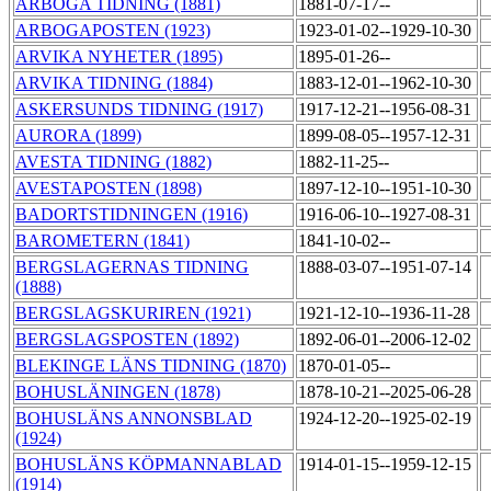
ARBOGA TIDNING (1881)
1881-07-17--
ARBOGAPOSTEN (1923)
1923-01-02--1929-10-30
ARVIKA NYHETER (1895)
1895-01-26--
ARVIKA TIDNING (1884)
1883-12-01--1962-10-30
ASKERSUNDS TIDNING (1917)
1917-12-21--1956-08-31
AURORA (1899)
1899-08-05--1957-12-31
AVESTA TIDNING (1882)
1882-11-25--
AVESTAPOSTEN (1898)
1897-12-10--1951-10-30
BADORTSTIDNINGEN (1916)
1916-06-10--1927-08-31
BAROMETERN (1841)
1841-10-02--
BERGSLAGERNAS TIDNING
1888-03-07--1951-07-14
(1888)
BERGSLAGSKURIREN (1921)
1921-12-10--1936-11-28
BERGSLAGSPOSTEN (1892)
1892-06-01--2006-12-02
BLEKINGE LÄNS TIDNING (1870)
1870-01-05--
BOHUSLÄNINGEN (1878)
1878-10-21--2025-06-28
BOHUSLÄNS ANNONSBLAD
1924-12-20--1925-02-19
(1924)
BOHUSLÄNS KÖPMANNABLAD
1914-01-15--1959-12-15
(1914)