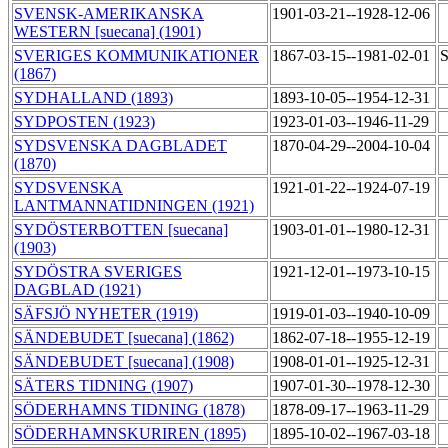
SVENSK-AMERIKANSKA
1901-03-21--1928-12-06
WESTERN [suecana] (1901)
SVERIGES KOMMUNIKATIONER
1867-03-15--1981-02-01
S
(1867)
SYDHALLAND (1893)
1893-10-05--1954-12-31
SYDPOSTEN (1923)
1923-01-03--1946-11-29
SYDSVENSKA DAGBLADET
1870-04-29--2004-10-04
(1870)
SYDSVENSKA
1921-01-22--1924-07-19
LANTMANNATIDNINGEN (1921)
SYDÖSTERBOTTEN [suecana]
1903-01-01--1980-12-31
(1903)
SYDÖSTRA SVERIGES
1921-12-01--1973-10-15
DAGBLAD (1921)
SÄFSJÖ NYHETER (1919)
1919-01-03--1940-10-09
SÄNDEBUDET [suecana] (1862)
1862-07-18--1955-12-19
SÄNDEBUDET [suecana] (1908)
1908-01-01--1925-12-31
SÄTERS TIDNING (1907)
1907-01-30--1978-12-30
SÖDERHAMNS TIDNING (1878)
1878-09-17--1963-11-29
SÖDERHAMNSKURIREN (1895)
1895-10-02--1967-03-18