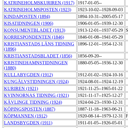
KATRINEHOLMSKURIREN (1917)
1917-01-05--
KATRINEHOLMSPOSTEN (1923)
1923-10-02--1928-09-03
KINDAPOSTEN (1894)
1894-10-31--2005-05-17
KISATIDNINGEN (1906)
1906-01-05--1939-12-30
KONSUMENTBLADET (1913)
1913-12-01--1937-05-29
S
KORRESPONDENTEN (1846)
1846-01-08--1941-05-29
KRISTIANSTADS LÄNS TIDNING
1896-12-01--1954-12-31
(1896)
KRISTIANSTADSBLADET (1856)
1856-09-20--
KRISTINEHAMNSTIDNINGEN
1880-05-05--1936-12-30
(1880)
KULLABYGDEN (1912)
1912-01-02--1924-10-16
KUNGÄLVSTIDNINGEN (1924)
1924-08-01--1924-12-19
KURIREN (1921)
1921-11-25--1965-01-22
KVINNORNAS TIDNING (1921)
1921-11-17--1925-12-27
KÄVLINGE TIDNING (1924)
1924-04-23--1930-12-31
KÖPINGSPOSTEN (1887)
1887-11-18--1963-06-21
KÖPMANNEN (1912)
1920-08-14--1979-12-31
F
LANDSBYGDEN (1911)
1911-01-05--1926-05-01