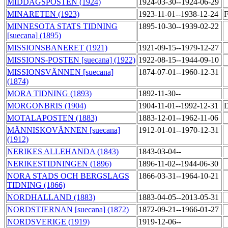
MIDDAGSPOSTEN (1924)
1924-03-30--1924-06-29
MINARETEN (1923)
1923-11-01--1938-12-24
F
MINNESOTA STATS TIDNING
1895-10-30--1939-02-22
[suecana] (1895)
MISSIONSBANERET (1921)
1921-09-15--1979-12-27
MISSIONS-POSTEN [suecana] (1922)
1922-08-15--1944-09-10
MISSIONSVÄNNEN [suecana]
1874-07-01--1960-12-31
(1874)
MORA TIDNING (1893)
1892-11-30--
MORGONBRIS (1904)
1904-11-01--1992-12-31
D
MOTALAPOSTEN (1883)
1883-12-01--1962-11-06
MÄNNISKOVÄNNEN [suecana]
1912-01-01--1970-12-31
(1912)
NERIKES ALLEHANDA (1843)
1843-03-04--
NERIKESTIDNINGEN (1896)
1896-11-02--1944-06-30
NORA STADS OCH BERGSLAGS
1866-03-31--1964-10-21
TIDNING (1866)
NORDHALLAND (1883)
1883-04-05--2013-05-31
NORDSTJERNAN [suecana] (1872)
1872-09-21--1966-01-27
NORDSVERIGE (1919)
1919-12-06--