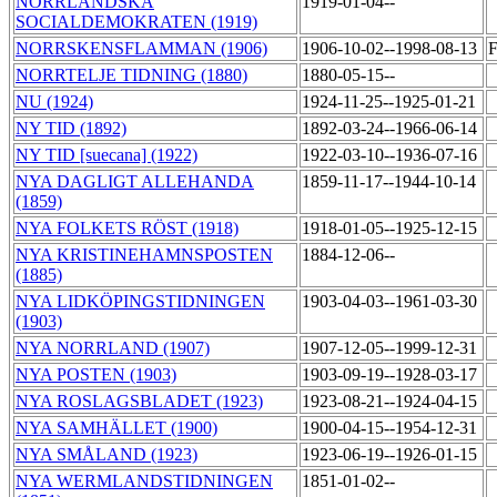
NORRLÄNDSKA
1919-01-04--
SOCIALDEMOKRATEN (1919)
NORRSKENSFLAMMAN (1906)
1906-10-02--1998-08-13
F
NORRTELJE TIDNING (1880)
1880-05-15--
NU (1924)
1924-11-25--1925-01-21
NY TID (1892)
1892-03-24--1966-06-14
NY TID [suecana] (1922)
1922-03-10--1936-07-16
NYA DAGLIGT ALLEHANDA
1859-11-17--1944-10-14
(1859)
NYA FOLKETS RÖST (1918)
1918-01-05--1925-12-15
NYA KRISTINEHAMNSPOSTEN
1884-12-06--
(1885)
NYA LIDKÖPINGSTIDNINGEN
1903-04-03--1961-03-30
(1903)
NYA NORRLAND (1907)
1907-12-05--1999-12-31
NYA POSTEN (1903)
1903-09-19--1928-03-17
NYA ROSLAGSBLADET (1923)
1923-08-21--1924-04-15
NYA SAMHÄLLET (1900)
1900-04-15--1954-12-31
NYA SMÅLAND (1923)
1923-06-19--1926-01-15
NYA WERMLANDSTIDNINGEN
1851-01-02--