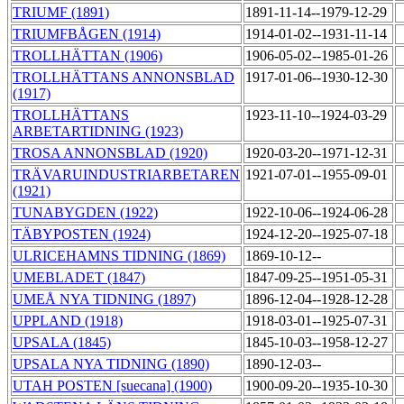
TRIUMF (1891)
1891-11-14--1979-12-29
TRIUMFBÅGEN (1914)
1914-01-02--1931-11-14
TROLLHÄTTAN (1906)
1906-05-02--1985-01-26
TROLLHÄTTANS ANNONSBLAD
1917-01-06--1930-12-30
(1917)
TROLLHÄTTANS
1923-11-10--1924-03-29
ARBETARTIDNING (1923)
TROSA ANNONSBLAD (1920)
1920-03-20--1971-12-31
TRÄVARUINDUSTRIARBETAREN
1921-07-01--1955-09-01
(1921)
TUNABYGDEN (1922)
1922-10-06--1924-06-28
TÄBYPOSTEN (1924)
1924-12-20--1925-07-18
ULRICEHAMNS TIDNING (1869)
1869-10-12--
UMEBLADET (1847)
1847-09-25--1951-05-31
UMEÅ NYA TIDNING (1897)
1896-12-04--1928-12-28
UPPLAND (1918)
1918-03-01--1925-07-31
UPSALA (1845)
1845-10-03--1958-12-27
UPSALA NYA TIDNING (1890)
1890-12-03--
UTAH POSTEN [suecana] (1900)
1900-09-20--1935-10-30