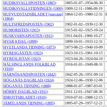
HUDIKSVALLSPOSTEN (1865)
1865-01-07--1954-06-30
HUDIKSVALLSTIDNINGEN (1909)
1909-12-11--1986-09-19
HUFVUDSTADSBLADET [suecana]
1864-12-05--1980-12-31
S
(1864)
HULTSFREDSPOSTEN (1902)
1902-01-02--1939-12-30
HUMORISTEN (1915)
1915-01-02--1925-10-24
HUSKVARNAPOSTEN (1911)
1911-04-01--1960-10-27
HVAR 8 DAG (1899)
1899-10-01--1933-12-31
HVETLANDA TIDNING (1873)
1873-08-22--1940-10-09
HYRESGÄSTEN (1923)
1923-10-15--1961-10-15
HYRESLISTAN (1923)
1923-04-26--1924-04-10
HÄLSINGLANDS FOLKBLAD
1916-01-01--1949-08-31
(1916)
HÄRNÖSANDSPOSTEN (1842)
1842-05-26--1951-09-14
HÖGANÄS DAGBLAD (1924)
1924-12-06--1930-12-06
HÖGANÄS TIDNING (1888)
1888-01-07--1987-03-01
HÖRBY DAGBLAD (1911)
1911-12-01--1947-08-30
IDROTTSBLADET (1910)
1910-07-01--1988-12-15
JÄMTLANDS TIDNING (1895)
1895-07-29--1957-12-21