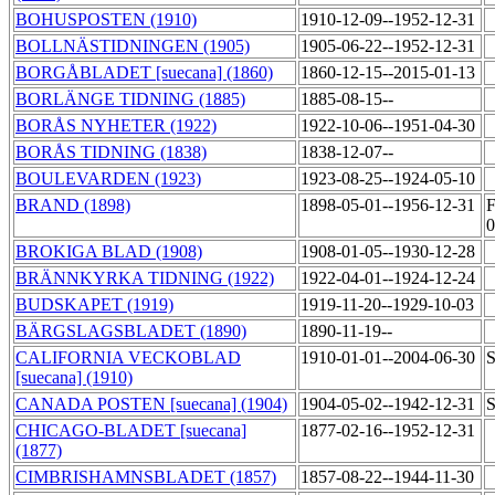
BOHUSPOSTEN (1910)
1910-12-09--1952-12-31
BOLLNÄSTIDNINGEN (1905)
1905-06-22--1952-12-31
BORGÅBLADET [suecana] (1860)
1860-12-15--2015-01-13
BORLÄNGE TIDNING (1885)
1885-08-15--
BORÅS NYHETER (1922)
1922-10-06--1951-04-30
BORÅS TIDNING (1838)
1838-12-07--
BOULEVARDEN (1923)
1923-08-25--1924-05-10
BRAND (1898)
1898-05-01--1956-12-31
F
0
BROKIGA BLAD (1908)
1908-01-05--1930-12-28
BRÄNNKYRKA TIDNING (1922)
1922-04-01--1924-12-24
BUDSKAPET (1919)
1919-11-20--1929-10-03
BÄRGSLAGSBLADET (1890)
1890-11-19--
CALIFORNIA VECKOBLAD
1910-01-01--2004-06-30
S
[suecana] (1910)
CANADA POSTEN [suecana] (1904)
1904-05-02--1942-12-31
S
CHICAGO-BLADET [suecana]
1877-02-16--1952-12-31
(1877)
CIMBRISHAMNSBLADET (1857)
1857-08-22--1944-11-30