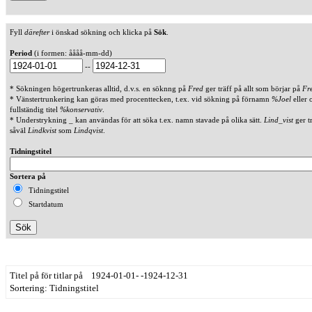
Fyll
därefter
i önskad sökning och klicka på
Sök
.
Period
(i formen: åååå-mm-dd)
--
* Sökningen högertrunkeras alltid, d.v.s. en söknng på
Fred
ger träff på allt som börjar på
Fr
* Vänstertrunkering kan göras med procenttecken, t.ex. vid sökning på förnamn
%Joel
eller 
fullständig titel
%konservativ
.
* Understrykning _ kan användas för att söka t.ex. namn stavade på olika sätt.
Lind_vist
ger t
såväl
Lindkvist
som
Lindqvist
.
Tidningstitel
Sortera på
Tidningstitel
Startdatum
Titel på för titlar på 1924-01-01- -1924-12-31
Sortering: Tidningstitel