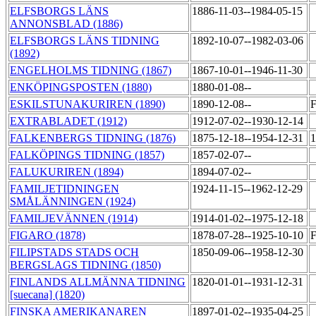
ELFSBORGS LÄNS
1886-11-03--1984-05-15
ANNONSBLAD (1886)
ELFSBORGS LÄNS TIDNING
1892-10-07--1982-03-06
(1892)
ENGELHOLMS TIDNING (1867)
1867-10-01--1946-11-30
ENKÖPINGSPOSTEN (1880)
1880-01-08--
ESKILSTUNAKURIREN (1890)
1890-12-08--
F
EXTRABLADET (1912)
1912-07-02--1930-12-14
FALKENBERGS TIDNING (1876)
1875-12-18--1954-12-31
1
FALKÖPINGS TIDNING (1857)
1857-02-07--
FALUKURIREN (1894)
1894-07-02--
FAMILJETIDNINGEN
1924-11-15--1962-12-29
SMÅLÄNNINGEN (1924)
FAMILJEVÄNNEN (1914)
1914-01-02--1975-12-18
FIGARO (1878)
1878-07-28--1925-10-10
F
FILIPSTADS STADS OCH
1850-09-06--1958-12-30
BERGSLAGS TIDNING (1850)
FINLANDS ALLMÄNNA TIDNING
1820-01-01--1931-12-31
[suecana] (1820)
FINSKA AMERIKANAREN
1897-01-02--1935-04-25