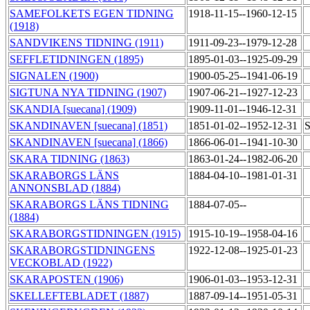
SAMEFOLKETS EGEN TIDNING
1918-11-15--1960-12-15
(1918)
SANDVIKENS TIDNING (1911)
1911-09-23--1979-12-28
SEFFLETIDNINGEN (1895)
1895-01-03--1925-09-29
SIGNALEN (1900)
1900-05-25--1941-06-19
SIGTUNA NYA TIDNING (1907)
1907-06-21--1927-12-23
SKANDIA [suecana] (1909)
1909-11-01--1946-12-31
SKANDINAVEN [suecana] (1851)
1851-01-02--1952-12-31
S
SKANDINAVEN [suecana] (1866)
1866-06-01--1941-10-30
SKARA TIDNING (1863)
1863-01-24--1982-06-20
SKARABORGS LÄNS
1884-04-10--1981-01-31
ANNONSBLAD (1884)
SKARABORGS LÄNS TIDNING
1884-07-05--
(1884)
SKARABORGSTIDNINGEN (1915)
1915-10-19--1958-04-16
SKARABORGSTIDNINGENS
1922-12-08--1925-01-23
VECKOBLAD (1922)
SKARAPOSTEN (1906)
1906-01-03--1953-12-31
SKELLEFTEBLADET (1887)
1887-09-14--1951-05-31