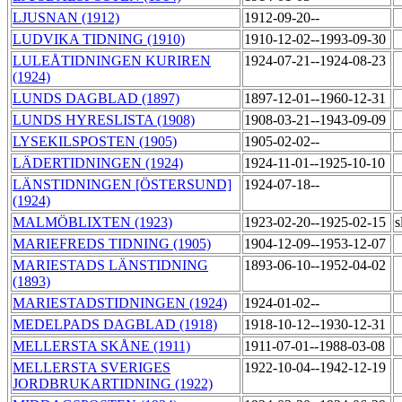
LJUSNAN (1912)
1912-09-20--
LUDVIKA TIDNING (1910)
1910-12-02--1993-09-30
LULEÅTIDNINGEN KURIREN
1924-07-21--1924-08-23
(1924)
LUNDS DAGBLAD (1897)
1897-12-01--1960-12-31
LUNDS HYRESLISTA (1908)
1908-03-21--1943-09-09
LYSEKILSPOSTEN (1905)
1905-02-02--
LÄDERTIDNINGEN (1924)
1924-11-01--1925-10-10
LÄNSTIDNINGEN [ÖSTERSUND]
1924-07-18--
(1924)
MALMÖBLIXTEN (1923)
1923-02-20--1925-02-15
s
MARIEFREDS TIDNING (1905)
1904-12-09--1953-12-07
MARIESTADS LÄNSTIDNING
1893-06-10--1952-04-02
(1893)
MARIESTADSTIDNINGEN (1924)
1924-01-02--
MEDELPADS DAGBLAD (1918)
1918-10-12--1930-12-31
MELLERSTA SKÅNE (1911)
1911-07-01--1988-03-08
MELLERSTA SVERIGES
1922-10-04--1942-12-19
JORDBRUKARTIDNING (1922)