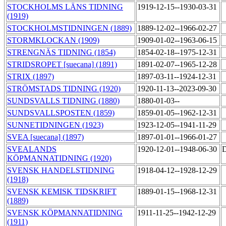
STOCKHOLMS LÄNS TIDNING
1919-12-15--1930-03-31
(1919)
STOCKHOLMSTIDNINGEN (1889)
1889-12-02--1966-02-27
STORMKLOCKAN (1909)
1909-01-02--1963-06-15
STRENGNÄS TIDNING (1854)
1854-02-18--1975-12-31
STRIDSROPET [suecana] (1891)
1891-02-07--1965-12-28
STRIX (1897)
1897-03-11--1924-12-31
STRÖMSTADS TIDNING (1920)
1920-11-13--2023-09-30
SUNDSVALLS TIDNING (1880)
1880-01-03--
SUNDSVALLSPOSTEN (1859)
1859-01-05--1962-12-31
SUNNETIDNINGEN (1923)
1923-12-05--1941-11-29
SVEA [suecana] (1897)
1897-01-01--1966-01-27
SVEALANDS
1920-12-01--1948-06-30
D
KÖPMANNATIDNING (1920)
SVENSK HANDELSTIDNING
1918-04-12--1928-12-29
(1918)
SVENSK KEMISK TIDSKRIFT
1889-01-15--1968-12-31
(1889)
SVENSK KÖPMANNATIDNING
1911-11-25--1942-12-29
(1911)