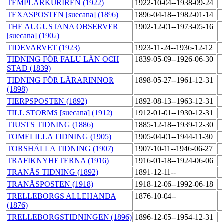
TEMPLARKURIREN (1922)
1922-10-04--1938-09-24
TEXASPOSTEN [suecana] (1896)
1896-04-18--1982-01-14
THE AUGUSTANA OBSERVER
1902-12-01--1973-05-16
[suecana] (1902)
TIDEVARVET (1923)
1923-11-24--1936-12-12
TIDNING FÖR FALU LÄN OCH
1839-05-09--1926-06-30
STAD (1839)
TIDNING FÖR LÄRARINNOR
1898-05-27--1961-12-31
(1898)
TIERPSPOSTEN (1892)
1892-08-13--1963-12-31
TILL STORMS [suecana] (1912)
1912-01-01--1930-12-31
TJUSTS TIDNING (1886)
1885-12-18--1939-12-30
TOMELILLA TIDNING (1905)
1905-04-01--1944-11-30
TORSHÄLLA TIDNING (1907)
1907-10-11--1946-06-27
TRAFIKNYHETERNA (1916)
1916-01-18--1924-06-06
TRANÅS TIDNING (1892)
1891-12-11--
TRANÅSPOSTEN (1918)
1918-12-06--1992-06-18
TRELLEBORGS ALLEHANDA
1876-10-04--
(1876)
TRELLEBORGSTIDNINGEN (1896)
1896-12-05--1954-12-31