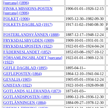
[suecana] (1896)
FINSKA MISSIONS-POSTEN
1906-01-01--1926-12-15
[suecana] (1906)
FOLKET (1906)
1905-12-30--1982-09-30
FOLKETS DAGBLAD (1917)
1917-11-02--1940-08-30
F
FOSTERLANDSVÄNNEN (1888)
1887-12-17--1948-12-24
FRYKSDALSBYGDEN (1909)
1909-10-01--1931-01-31
FRYKSDALSPOSTEN (1922)
1922-01-03--1924-04-24
FÄDERNESLANDET (1852)
1852-03-08--1927-10-12
FÖRSAMLINGSBLADET [suecana]
1922-01-01--1969-12-31
(1922)
GEFLE DAGBLAD (1895)
1895-04-11--
GEFLEPOSTEN (1864)
1864-12-10--1941-04-12
GEVALIA (1905)
1905-05-01--1934-12-24
GNISTAN (1922)
1922-10-01--1928-09-08
GOTLANDS ALLEHANDA (1873)
1873-01-03--
GOTLANDSPOSTEN (1891)
1890-12-19--1936-12-30
GOTLÄNNINGEN (1884)
1884-09-27--1978-12-30