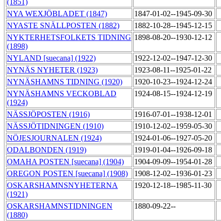
(1851)
NYA WEXJÖBLADET (1847)
1847-01-02--1945-09-30
NYASTE SNÄLLPOSTEN (1882)
1882-10-28--1945-12-15
NYKTERHETSFOLKETS TIDNING
1898-08-20--1930-12-12
(1898)
NYLAND [suecana] (1922)
1922-12-02--1947-12-30
NYNÄS NYHETER (1923)
1923-08-11--1925-01-22
NYNÄSHAMNS TIDNING (1920)
1920-10-23--1924-12-24
NYNÄSHAMNS VECKOBLAD
1924-08-15--1924-12-19
(1924)
NÄSSJÖPOSTEN (1916)
1916-07-01--1938-12-01
NÄSSJÖTIDNINGEN (1910)
1910-12-02--1959-05-30
NÖJESJOURNALEN (1924)
1924-01-06--1927-05-20
ODALBONDEN (1919)
1919-01-04--1926-09-18
OMAHA POSTEN [suecana] (1904)
1904-09-09--1954-01-28
OREGON POSTEN [suecana] (1908)
1908-12-02--1936-01-23
OSKARSHAMNSNYHETERNA
1920-12-18--1985-11-30
(1921)
OSKARSHAMNSTIDNINGEN
1880-09-22--
(1880)