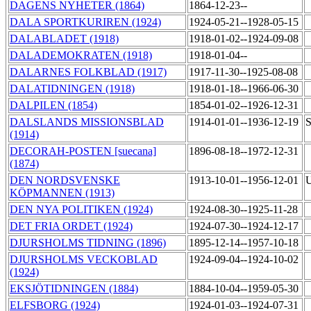
DAGENS NYHETER (1864)
1864-12-23--
DALA SPORTKURIREN (1924)
1924-05-21--1928-05-15
DALABLADET (1918)
1918-01-02--1924-09-08
DALADEMOKRATEN (1918)
1918-01-04--
DALARNES FOLKBLAD (1917)
1917-11-30--1925-08-08
DALATIDNINGEN (1918)
1918-01-18--1966-06-30
DALPILEN (1854)
1854-01-02--1926-12-31
DALSLANDS MISSIONSBLAD
1914-01-01--1936-12-19
S
(1914)
DECORAH-POSTEN [suecana]
1896-08-18--1972-12-31
(1874)
DEN NORDSVENSKE
1913-10-01--1956-12-01
U
KÖPMANNEN (1913)
DEN NYA POLITIKEN (1924)
1924-08-30--1925-11-28
DET FRIA ORDET (1924)
1924-07-30--1924-12-17
DJURSHOLMS TIDNING (1896)
1895-12-14--1957-10-18
DJURSHOLMS VECKOBLAD
1924-09-04--1924-10-02
(1924)
EKSJÖTIDNINGEN (1884)
1884-10-04--1959-05-30
ELFSBORG (1924)
1924-01-03--1924-07-31