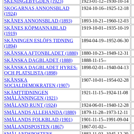
SKENINGEBYGDEN (1923)
1923-01-12--1930-10-14
SKOGARNAS ANNONSBLAD
1924-10-16--1925-12-18
(1924)
SKÅNES ANNONSBLAD (1893)
1893-10-21--1960-12-03
SKÅNES KÖPMANNABLAD
1919-10-01--1935-10-19
(1919)
SKÅNINGEN ESLÖFS TIDNING
1894-04-19--1952-06-30
(1894)
SKÅNSKA AFTONBLADET (1880)
1880-10-23--1949-12-31
SKÅNSKA DAGBLADET (1888)
1888-11-15--
SKÅNSKA DAGBLADET HYRES-
1898-02-01--1940-04-13
OCH PLATSLISTA (1898)
SKÅNSKA
1907-10-01--1954-02-28
SOCIALDEMOKRATEN (1907)
SKÄMTTIDNINGEN
1921-11-15--1924-11-08
SMÅLÄNNINGEN (1921)
SMÅLAND RUNT (1924)
1924-06-01--1940-12-28
SMÅLANDS ALLEHANDA (1880)
1879-11-28--1973-12-11
SMÅLANDS FOLKBLAD (1901)
1901-11-15--1991-09-04
SMÅLANDSPOSTEN (1867)
1867-01-02--
SMÅLANDSPOSTENS
1883-11-03--1945-12-29