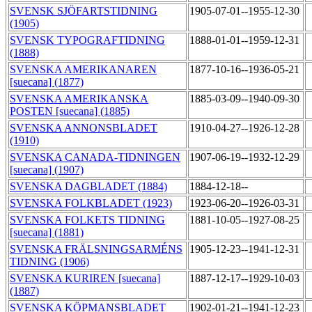
SVENSK SJÖFARTSTIDNING
1905-07-01--1955-12-30
(1905)
SVENSK TYPOGRAFTIDNING
1888-01-01--1959-12-31
(1888)
SVENSKA AMERIKANAREN
1877-10-16--1936-05-21
[suecana] (1877)
SVENSKA AMERIKANSKA
1885-03-09--1940-09-30
POSTEN [suecana] (1885)
SVENSKA ANNONSBLADET
1910-04-27--1926-12-28
(1910)
SVENSKA CANADA-TIDNINGEN
1907-06-19--1932-12-29
[suecana] (1907)
SVENSKA DAGBLADET (1884)
1884-12-18--
SVENSKA FOLKBLADET (1923)
1923-06-20--1926-03-31
SVENSKA FOLKETS TIDNING
1881-10-05--1927-08-25
[suecana] (1881)
SVENSKA FRÄLSNINGSARMÉNS
1905-12-23--1941-12-31
TIDNING (1906)
SVENSKA KURIREN [suecana]
1887-12-17--1929-10-03
(1887)
SVENSKA KÖPMANSBLADET
1902-01-21--1941-12-23