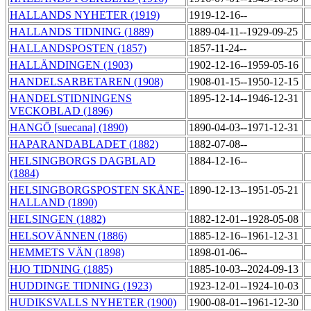
HALLANDS NYHETER (1919)
1919-12-16--
HALLANDS TIDNING (1889)
1889-04-11--1929-09-25
HALLANDSPOSTEN (1857)
1857-11-24--
HALLÄNDINGEN (1903)
1902-12-16--1959-05-16
HANDELSARBETAREN (1908)
1908-01-15--1950-12-15
HANDELSTIDNINGENS
1895-12-14--1946-12-31
VECKOBLAD (1896)
HANGÖ [suecana] (1890)
1890-04-03--1971-12-31
HAPARANDABLADET (1882)
1882-07-08--
HELSINGBORGS DAGBLAD
1884-12-16--
(1884)
HELSINGBORGSPOSTEN SKÅNE-
1890-12-13--1951-05-21
HALLAND (1890)
HELSINGEN (1882)
1882-12-01--1928-05-08
HELSOVÄNNEN (1886)
1885-12-16--1961-12-31
HEMMETS VÄN (1898)
1898-01-06--
HJO TIDNING (1885)
1885-10-03--2024-09-13
HUDDINGE TIDNING (1923)
1923-12-01--1924-10-03
HUDIKSVALLS NYHETER (1900)
1900-08-01--1961-12-30