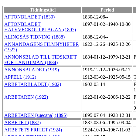
Tidningstitel
Period
AFTONBLADET (1830)
1830-12-06--
AFTONBLADET
1897-01-02--1940-10-30
HALVVECKOUPPLAGAN (1897)
ALINGSÅS TIDNING (1888)
1888-12-04--
ANNANDAGENS FILMNYHETER
1922-12-26--1925-12-26
(1922)
ANNONSBLAD TILL TIDSKRIFT
1884-01-12--1979-12-21
FÖR LANDTMÄN (1884)
ANNONSBLADET (1919)
1919-12-12--1926-09-17
APPELL (1912)
1912-03-02--1925-05-15
T
ARBETARBLADET (1902)
1902-03-14--
F
ARBETAREN (1922)
1922-01-02--2006-12-22
F
1
0
ARBETAREN [suecana] (1895)
1895-07-04--1928-12-31
ARBETET (1887)
1887-08-06--1995-09-04
ARBETETS FRIHET (1924)
1924-10-10--1967-11-03