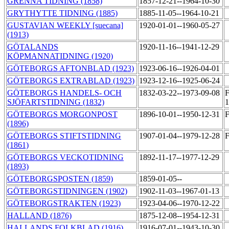
GRENNA TIDNING (1858)
1857-12-21--1964-10-30
GRYTHYTTE TIDNING (1885)
1885-11-05--1964-10-21
GUSTAVIAN WEEKLY [suecana]
1920-01-01--1960-05-27
(1913)
GÖTALANDS
1920-11-16--1941-12-29
KÖPMANNATIDNING (1920)
GÖTEBORGS AFTONBLAD (1923)
1923-06-16--1926-04-01
GÖTEBORGS EXTRABLAD (1923)
1923-12-16--1925-06-24
GÖTEBORGS HANDELS- OCH
1832-03-22--1973-09-08
F
SJÖFARTSTIDNING (1832)
1
GÖTEBORGS MORGONPOST
1896-10-01--1950-12-31
F
(1896)
GÖTEBORGS STIFTSTIDNING
1907-01-04--1979-12-28
F
(1861)
GÖTEBORGS VECKOTIDNING
1892-11-17--1977-12-29
(1893)
GÖTEBORGSPOSTEN (1859)
1859-01-05--
GÖTEBORGSTIDNINGEN (1902)
1902-11-03--1967-01-13
GÖTEBORGSTRAKTEN (1923)
1923-04-06--1970-12-22
HALLAND (1876)
1875-12-08--1954-12-31
HALLANDS FOLKBLAD (1916)
1916-07-01--1943-10-30