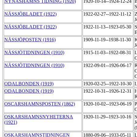
NYNÄSHAMNS TIDNING (1920)
1920-10-14--1924-12-24
B
S
NÄSSJÖBLADET (1922)
1922-02-27--1922-11-12
Z
J
NÄSSJÖBLADET (1922)
1922-11-13--1923-05-30
S
NÄSSJÖPOSTEN (1916)
1909-11-19--1938-11-30
K
J
NÄSSJÖTIDNINGEN (1910)
1915-11-03--1922-08-31
L
NÄSSJÖTIDNINGEN (1910)
1922-09-01--1926-06-17
R
G
C
ODALBONDEN (1919)
1920-02-25--1922-10-30
L
ODALBONDEN (1919)
1922-10-31--1926-12-31
H
R
OSCARSHAMNSPOSTEN (1862)
1920-10-02--1923-06-19
P
OSKARSHAMNSNYHETERNA
1920-11-29--1923-10-16
S
(1921)
J
(
OSKARSHAMNSTIDNINGEN
1880-09-06--1933-05-11
L