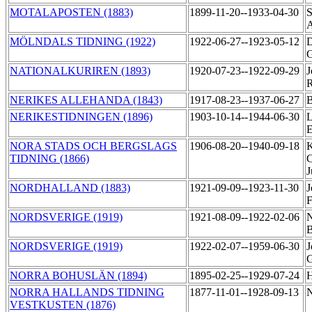
MOTALAPOSTEN (1883)
1899-11-20--1933-04-30
S
MÖLNDALS TIDNING (1922)
1922-06-27--1923-05-12
D
G
NATIONALKURIREN (1893)
1920-07-23--1922-09-29
J
R
NERIKES ALLEHANDA (1843)
1917-08-23--1937-06-27
B
NERIKESTIDNINGEN (1896)
1903-10-14--1944-06-30
L
E
NORA STADS OCH BERGSLAGS
1906-08-20--1940-09-18
K
TIDNING (1866)
C
J
NORDHALLAND (1883)
1921-09-09--1923-11-30
J
F
NORDSVERIGE (1919)
1921-08-09--1922-02-06
N
B
NORDSVERIGE (1919)
1922-02-07--1959-06-30
J
G
NORRA BOHUSLÄN (1894)
1895-02-25--1929-07-24
H
NORRA HALLANDS TIDNING
1877-11-01--1928-09-13
N
VESTKUSTEN (1876)