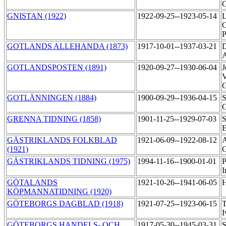
G
GNISTAN (1922)
1922-09-25--1923-05-14
L
O
P
GOTLANDS ALLEHANDA (1873)
1917-10-01--1937-03-21
D
A
GOTLANDSPOSTEN (1891)
1920-09-27--1930-06-04
J
V
GOTLÄNNINGEN (1884)
1900-09-29--1936-04-15
S
G
GRENNA TIDNING (1858)
1901-11-25--1929-07-03
S
E
GÄSTRIKLANDS FOLKBLAD
1921-06-09--1922-08-12
A
(1921)
G
GÄSTRIKLANDS TIDNING (1975)
1994-11-16--1900-01-01
P
I
GÖTALANDS
1921-10-26--1941-06-05
H
KÖPMANNATIDNING (1920)
GÖTEBORGS DAGBLAD (1918)
1921-07-25--1923-06-15
T
I
GÖTEBORGS HANDELS- OCH
1917-05-30--1945-03-31
S