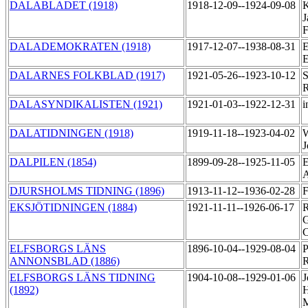
DALABLADET (1918)
1918-12-09--1924-09-08
K
J
F
DALADEMOKRATEN (1918)
1917-12-07--1938-08-31
E
E
DALARNES FOLKBLAD (1917)
1921-05-26--1923-10-12
S
R
DALASYNDIKALISTEN (1921)
1921-01-03--1922-12-31
i
DALATIDNINGEN (1918)
1919-11-18--1923-04-02
W
DALPILEN (1854)
1899-09-28--1925-11-05
E
DJURSHOLMS TIDNING (1896)
1913-11-12--1936-02-28
F
EKSJÖTIDNINGEN (1884)
1921-11-11--1926-06-17
R
G
C
ELFSBORGS LÄNS
1896-10-04--1929-08-04
P
ANNONSBLAD (1886)
R
ELFSBORGS LÄNS TIDNING
1904-10-08--1929-01-06
J
(1892)
H
M