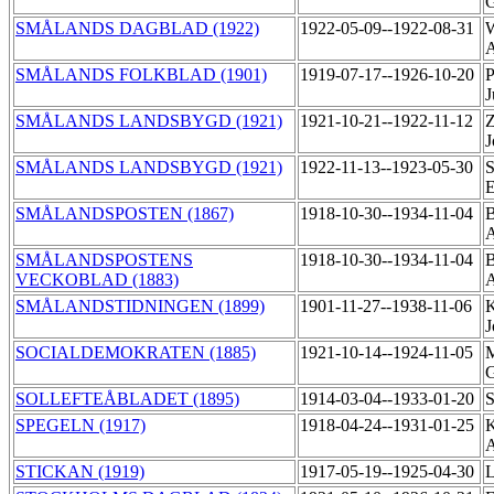
G
SMÅLANDS DAGBLAD (1922)
1922-05-09--1922-08-31
W
A
SMÅLANDS FOLKBLAD (1901)
1919-07-17--1926-10-20
P
J
SMÅLANDS LANDSBYGD (1921)
1921-10-21--1922-11-12
Z
J
SMÅLANDS LANDSBYGD (1921)
1922-11-13--1923-05-30
S
SMÅLANDSPOSTEN (1867)
1918-10-30--1934-11-04
B
SMÅLANDSPOSTENS
1918-10-30--1934-11-04
B
VECKOBLAD (1883)
SMÅLANDSTIDNINGEN (1899)
1901-11-27--1938-11-06
K
J
SOCIALDEMOKRATEN (1885)
1921-10-14--1924-11-05
M
G
SOLLEFTEÅBLADET (1895)
1914-03-04--1933-01-20
S
SPEGELN (1917)
1918-04-24--1931-01-25
K
STICKAN (1919)
1917-05-19--1925-04-30
L