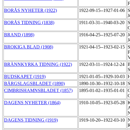
F
BORÅS NYHETER (1922)
1922-09-15--1927-01-06
S
BORÅS TIDNING (1838)
1911-03-31--1940-03-20
S
O
BRAND (1898)
1916-04-25--1925-07-20
J
J
BROKIGA BLAD (1908)
1921-04-15--1923-02-15
S
F
V
BRÄNNKYRKA TIDNING (1922)
1922-03-11--1924-12-24
B
S
BUDSKAPET (1919)
1921-01-05--1929-10-03
H
BÄRGSLAGSBLADET (1890)
1890-10-30--1932-10-18
S
CIMBRISHAMNSBLADET (1857)
1895-01-02--1935-01-01
O
DAGENS NYHETER (1864)
1910-10-05--1923-05-28
K
A
N
DAGENS TIDNING (1919)
1919-10-20--1922-03-10
N
R