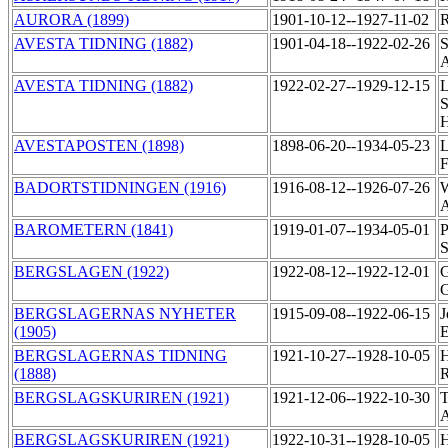
AURORA (1899)
1901-10-12--1927-11-02
R
AVESTA TIDNING (1882)
1901-04-18--1922-02-26
S
AVESTA TIDNING (1882)
1922-02-27--1929-12-15
L
S
AVESTAPOSTEN (1898)
1898-06-20--1934-05-23
L
F
BADORTSTIDNINGEN (1916)
1916-08-12--1926-07-26
W
A
BAROMETERN (1841)
1919-01-07--1934-05-01
P
S
BERGSLAGEN (1922)
1922-08-12--1922-12-01
G
G
BERGSLAGERNAS NYHETER
1915-09-08--1922-06-15
J
(1905)
BERGSLAGERNAS TIDNING
1921-10-27--1928-10-05
H
(1888)
R
BERGSLAGSKURIREN (1921)
1921-12-06--1922-10-30
T
BERGSLAGSKURIREN (1921)
1922-10-31--1928-10-05
H