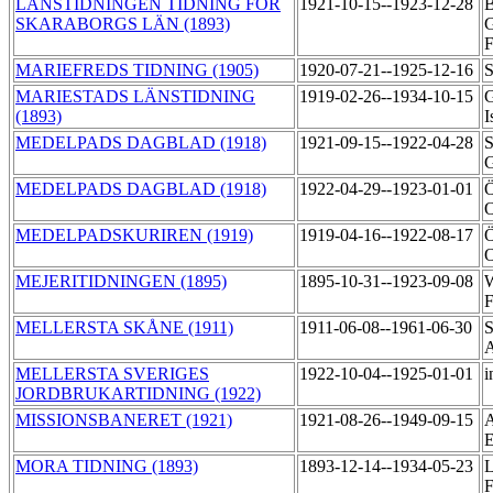
LÄNSTIDNINGEN TIDNING FÖR
1921-10-15--1923-12-28
B
SKARABORGS LÄN (1893)
G
F
MARIEFREDS TIDNING (1905)
1920-07-21--1925-12-16
S
MARIESTADS LÄNSTIDNING
1919-02-26--1934-10-15
G
(1893)
I
MEDELPADS DAGBLAD (1918)
1921-09-15--1922-04-28
S
G
MEDELPADS DAGBLAD (1918)
1922-04-29--1923-01-01
Ö
MEDELPADSKURIREN (1919)
1919-04-16--1922-08-17
Ö
MEJERITIDNINGEN (1895)
1895-10-31--1923-09-08
W
F
MELLERSTA SKÅNE (1911)
1911-06-08--1961-06-30
S
A
MELLERSTA SVERIGES
1922-10-04--1925-01-01
i
JORDBRUKARTIDNING (1922)
MISSIONSBANERET (1921)
1921-08-26--1949-09-15
A
MORA TIDNING (1893)
1893-12-14--1934-05-23
L
F