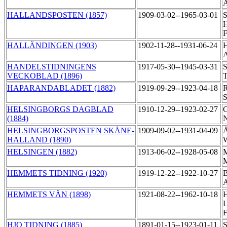
A
HALLANDSPOSTEN (1857)
1909-03-02--1965-03-01
S
H
F
HALLÄNDINGEN (1903)
1902-11-28--1931-06-24
H
HANDELSTIDNINGENS
1917-05-30--1945-03-31
S
VECKOBLAD (1896)
HAPARANDABLADET (1882)
1919-09-29--1923-04-18
R
S
HELSINGBORGS DAGBLAD
1910-12-29--1923-02-27
C
(1884)
N
HELSINGBORGSPOSTEN SKÅNE-
1909-09-02--1931-04-09
Å
HALLAND (1890)
HELSINGEN (1882)
1913-06-02--1928-05-08
M
HEMMETS TIDNING (1920)
1919-12-22--1922-10-27
B
A
HEMMETS VÄN (1898)
1921-08-22--1962-10-18
H
L
F
HJO TIDNING (1885)
1891-01-15--1923-01-11
S