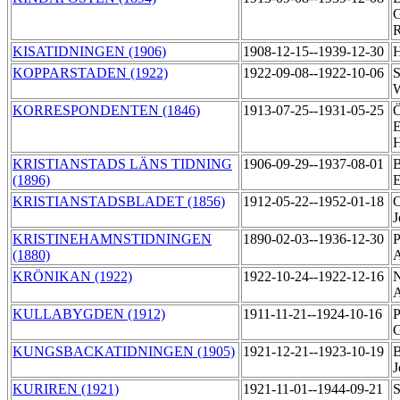
G
R
KISATIDNINGEN (1906)
1908-12-15--1939-12-30
H
KOPPARSTADEN (1922)
1922-09-08--1922-10-06
S
W
KORRESPONDENTEN (1846)
1913-07-25--1931-05-25
Ö
E
KRISTIANSTADS LÄNS TIDNING
1906-09-29--1937-08-01
B
(1896)
KRISTIANSTADSBLADET (1856)
1912-05-22--1952-01-18
O
J
KRISTINEHAMNSTIDNINGEN
1890-02-03--1936-12-30
P
(1880)
A
KRÖNIKAN (1922)
1922-10-24--1922-12-16
N
KULLABYGDEN (1912)
1911-11-21--1924-10-16
P
G
KUNGSBACKATIDNINGEN (1905)
1921-12-21--1923-10-19
B
J
KURIREN (1921)
1921-11-01--1944-09-21
S