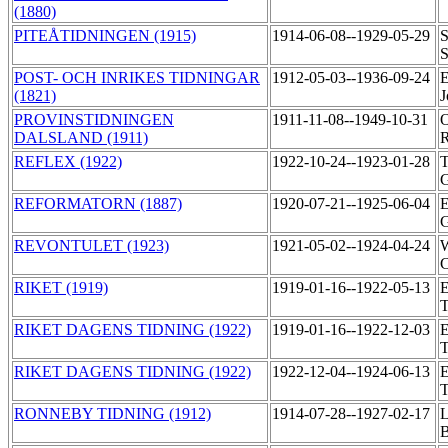
(1880)
PITEÅTIDNINGEN (1915)
1914-06-08--1929-05-29
S
POST- OCH INRIKES TIDNINGAR
1912-05-03--1936-09-24
E
(1821)
PROVINSTIDNINGEN
1911-11-08--1949-10-31
O
DALSLAND (1911)
R
REFLEX (1922)
1922-10-24--1923-01-28
T
G
REFORMATORN (1887)
1920-07-21--1925-06-04
E
G
REVONTULET (1923)
1921-05-02--1924-04-24
W
C
RIKET (1919)
1919-01-16--1922-05-13
E
T
RIKET DAGENS TIDNING (1922)
1919-01-16--1922-12-03
E
T
RIKET DAGENS TIDNING (1922)
1922-12-04--1924-06-13
E
T
RONNEBY TIDNING (1912)
1914-07-28--1927-02-17
L
B