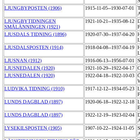
S
LJUNGBYPOSTEN (1906)
1915-11-05--1930-07-01
T
LJUNGBYTIDNINGEN
1921-10-21--1935-08-12
D
SMÅLÄNNINGEN (1921)
F
LJUSDALS TIDNING (1896)
1920-07-30--1937-04-20
H
LJUSDALSPOSTEN (1914)
1918-04-08--1937-04-19
H
LJUSNAN (1912)
1916-06-13--1956-07-01
S
LJUSNEDALEN (1920)
1921-10-29--1922-04-17
O
LJUSNEDALEN (1920)
1922-04-18--1922-10-03
Ö
LUDVIKA TIDNING (1910)
1917-12-12--1934-05-23
L
F
LUNDS DAGBLAD (1897)
1920-06-18--1922-12-18
L
E
LUNDS DAGBLAD (1897)
1922-12-19--1923-02-04
D
LYSEKILSPOSTEN (1905)
1907-10-22--1924-11-05
S
A