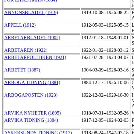
J
ANNONSBLADET (1919)
1919-10-08--1926-08-25
B
APPELL (1912)
1912-05-03--1925-05-15
L
F
ARBETARBLADET (1902)
1912-01-18--1948-01-01
N
S
ARBETAREN (1922)
1922-01-02--1928-03-12
S
ARBETARPOLITIKEN (1921)
1921-07-28--1923-04-07
D
J
ARBETET (1887)
1904-03-09--1926-03-16
S
A
ARBOGA TIDNING (1881)
1884-12-17--1926-10-06
Ö
V
ARBOGAPOSTEN (1923)
1922-12-02--1929-10-30
H
V
ARVIKA NYHETER (1895)
1918-07-31--1932-05-26
W
ARVIKA TIDNING (1884)
1917-12-05--1924-02-03
F
F
ASKERSUNDS TIDNING (1917)
1918-08-24--1947-07-18
H