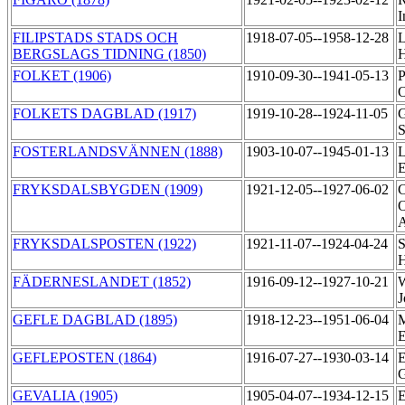
I
FILIPSTADS STADS OCH
1918-07-05--1958-12-28
L
BERGSLAGS TIDNING (1850)
H
FOLKET (1906)
1910-09-30--1941-05-13
P
O
FOLKETS DAGBLAD (1917)
1919-10-28--1924-11-05
G
S
FOSTERLANDSVÄNNEN (1888)
1903-10-07--1945-01-13
L
E
FRYKSDALSBYGDEN (1909)
1921-12-05--1927-06-02
C
O
A
FRYKSDALSPOSTEN (1922)
1921-11-07--1924-04-24
S
H
FÄDERNESLANDET (1852)
1916-09-12--1927-10-21
W
J
GEFLE DAGBLAD (1895)
1918-12-23--1951-06-04
M
GEFLEPOSTEN (1864)
1916-07-27--1930-03-14
E
GEVALIA (1905)
1905-04-07--1934-12-15
E