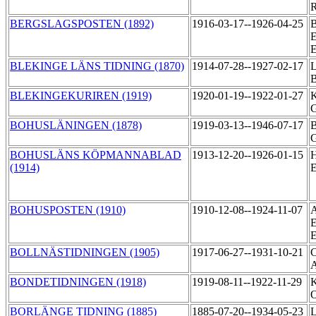
R
BERGSLAGSPOSTEN (1892)
1916-03-17--1926-04-25
B
E
BLEKINGE LÄNS TIDNING (1870)
1914-07-28--1927-02-17
L
B
BLEKINGEKURIREN (1919)
1920-01-19--1922-01-27
K
BOHUSLÄNINGEN (1878)
1919-03-13--1946-07-17
B
G
BOHUSLÄNS KÖPMANNABLAD
1913-12-20--1926-01-15
H
(1914)
BOHUSPOSTEN (1910)
1910-12-08--1924-11-07
A
E
BOLLNÄSTIDNINGEN (1905)
1917-06-27--1931-10-21
C
BONDETIDNINGEN (1918)
1919-08-11--1922-11-29
K
O
BORLÄNGE TIDNING (1885)
1885-07-20--1934-05-23
L