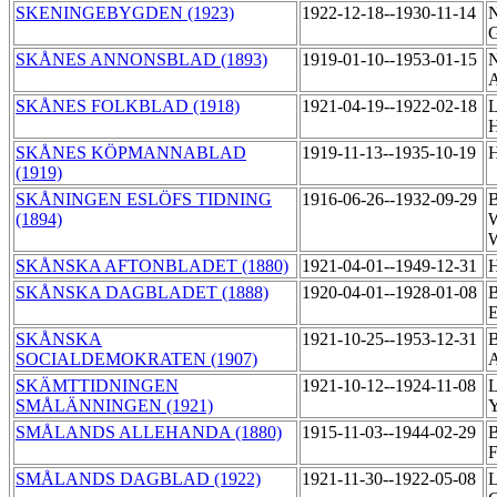
SKENINGEBYGDEN (1923)
1922-12-18--1930-11-14
N
G
SKÅNES ANNONSBLAD (1893)
1919-01-10--1953-01-15
N
A
SKÅNES FOLKBLAD (1918)
1921-04-19--1922-02-18
L
H
SKÅNES KÖPMANNABLAD
1919-11-13--1935-10-19
H
(1919)
SKÅNINGEN ESLÖFS TIDNING
1916-06-26--1932-09-29
B
(1894)
W
W
SKÅNSKA AFTONBLADET (1880)
1921-04-01--1949-12-31
H
SKÅNSKA DAGBLADET (1888)
1920-04-01--1928-01-08
B
SKÅNSKA
1921-10-25--1953-12-31
B
SOCIALDEMOKRATEN (1907)
A
SKÄMTTIDNINGEN
1921-10-12--1924-11-08
L
SMÅLÄNNINGEN (1921)
SMÅLANDS ALLEHANDA (1880)
1915-11-03--1944-02-29
B
F
SMÅLANDS DAGBLAD (1922)
1921-11-30--1922-05-08
L