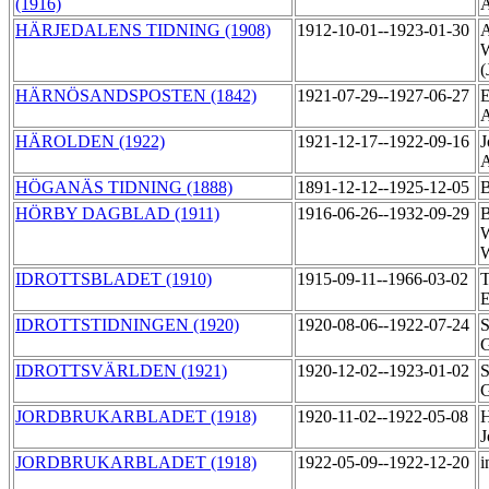
(1916)
HÄRJEDALENS TIDNING (1908)
1912-10-01--1923-01-30
A
W
(
HÄRNÖSANDSPOSTEN (1842)
1921-07-29--1927-06-27
E
A
HÄROLDEN (1922)
1921-12-17--1922-09-16
J
HÖGANÄS TIDNING (1888)
1891-12-12--1925-12-05
B
HÖRBY DAGBLAD (1911)
1916-06-26--1932-09-29
B
W
W
IDROTTSBLADET (1910)
1915-09-11--1966-03-02
T
E
IDROTTSTIDNINGEN (1920)
1920-08-06--1922-07-24
S
G
IDROTTSVÄRLDEN (1921)
1920-12-02--1923-01-02
S
G
JORDBRUKARBLADET (1918)
1920-11-02--1922-05-08
H
J
JORDBRUKARBLADET (1918)
1922-05-09--1922-12-20
i