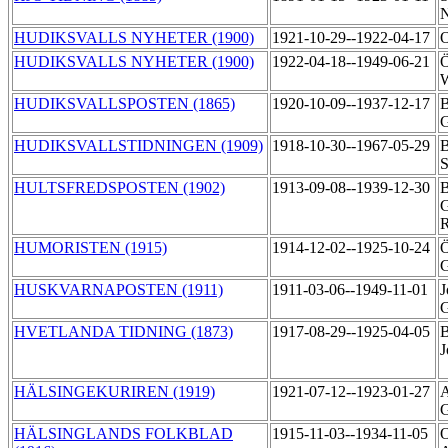
N
HUDIKSVALLS NYHETER (1900)
1921-10-29--1922-04-17
O
HUDIKSVALLS NYHETER (1900)
1922-04-18--1949-06-21
Ö
HUDIKSVALLSPOSTEN (1865)
1920-10-09--1937-12-17
B
G
HUDIKSVALLSTIDNINGEN (1909)
1918-10-30--1967-05-29
B
S
HULTSFREDSPOSTEN (1902)
1913-09-08--1939-12-30
B
G
R
HUMORISTEN (1915)
1914-12-02--1925-10-24
Ö
G
HUSKVARNAPOSTEN (1911)
1911-03-06--1949-11-01
J
G
HVETLANDA TIDNING (1873)
1917-08-29--1925-04-05
B
J
HÄLSINGEKURIREN (1919)
1921-07-12--1923-01-27
A
G
HÄLSINGLANDS FOLKBLAD
1915-11-03--1934-11-05
O