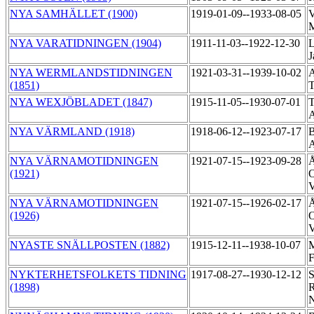
NYA SAMHÄLLET (1900)
1919-01-09--1933-08-05
V
M
NYA VARATIDNINGEN (1904)
1911-11-03--1922-12-30
L
NYA WERMLANDSTIDNINGEN
1921-03-31--1939-10-02
A
(1851)
NYA WEXJÖBLADET (1847)
1915-11-05--1930-07-01
T
NYA VÄRMLAND (1918)
1918-06-12--1923-07-17
B
A
NYA VÄRNAMOTIDNINGEN
1921-07-15--1923-09-28
Å
(1921)
O
V
NYA VÄRNAMOTIDNINGEN
1921-07-15--1926-02-17
Å
(1926)
O
V
NYASTE SNÄLLPOSTEN (1882)
1915-12-11--1938-10-07
M
F
NYKTERHETSFOLKETS TIDNING
1917-08-27--1930-12-12
S
(1898)
R
N