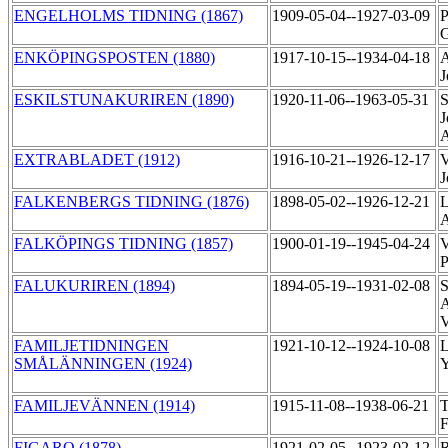
ENGELHOLMS TIDNING (1867)
1909-05-04--1927-03-09
P
G
ENKÖPINGSPOSTEN (1880)
1917-10-15--1934-04-18
A
ESKILSTUNAKURIREN (1890)
1920-11-06--1963-05-31
S
J
EXTRABLADET (1912)
1916-10-21--1926-12-17
V
FALKENBERGS TIDNING (1876)
1898-05-02--1926-12-21
L
A
FALKÖPINGS TIDNING (1857)
1900-01-19--1945-04-24
V
P
FALUKURIREN (1894)
1894-05-19--1931-02-08
S
V
FAMILJETIDNINGEN
1921-10-12--1924-10-08
L
SMÅLÄNNINGEN (1924)
FAMILJEVÄNNEN (1914)
1915-11-08--1938-06-21
T
F
FIGARO (1878)
1921-02-05--1923-02-12
R