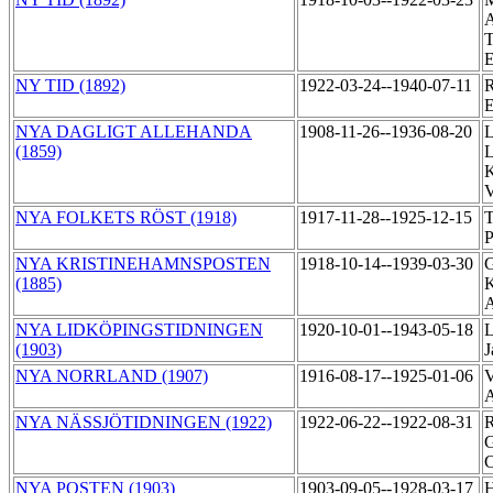
A
T
NY TID (1892)
1922-03-24--1940-07-11
R
NYA DAGLIGT ALLEHANDA
1908-11-26--1936-08-20
L
(1859)
L
K
V
NYA FOLKETS RÖST (1918)
1917-11-28--1925-12-15
T
P
NYA KRISTINEHAMNSPOSTEN
1918-10-14--1939-03-30
G
(1885)
K
NYA LIDKÖPINGSTIDNINGEN
1920-10-01--1943-05-18
L
(1903)
NYA NORRLAND (1907)
1916-08-17--1925-01-06
V
A
NYA NÄSSJÖTIDNINGEN (1922)
1922-06-22--1922-08-31
R
G
C
NYA POSTEN (1903)
1903-09-05--1928-03-17
H