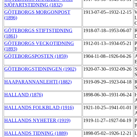
SJÖFARTSTIDNING (1832)
T
GÖTEBORGS MORGONPOST
1913-07-05--1932-12-15
W
(1896)
L
C
GÖTEBORGS STIFTSTIDNING
1918-07-18--1953-06-07
R
(1861)
D
GÖTEBORGS VECKOTIDNING
1912-01-13--1934-05-21
P
(1893)
GÖTEBORGSPOSTEN (1859)
1904-11-08--1926-04-26
A
E
GÖTEBORGSTIDNINGEN (1902)
1920-07-30--1932-09-26
S
S
HAAPARANNANLEHTI (1882)
1919-09-29--1923-04-18
R
S
HALLAND (1876)
1898-06-30--1931-06-24
H
HALLANDS FOLKBLAD (1916)
1921-10-25--1941-01-01
B
A
HALLANDS NYHETER (1919)
1919-11-27--1927-04-19
P
F
HALLANDS TIDNING (1889)
1898-05-02--1926-12-21
L