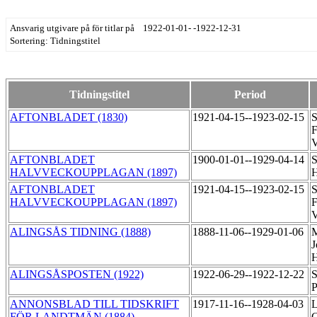
Ansvarig utgivare på för titlar på 1922-01-01- -1922-12-31
Sortering: Tidningstitel
Tidningstitel
Period
AFTONBLADET (1830)
1921-04-15--1923-02-15
S
F
V
AFTONBLADET
1900-01-01--1929-04-14
S
HALVVECKOUPPLAGAN (1897)
H
AFTONBLADET
1921-04-15--1923-02-15
S
HALVVECKOUPPLAGAN (1897)
F
V
ALINGSÅS TIDNING (1888)
1888-11-06--1929-01-06
M
J
H
ALINGSÅSPOSTEN (1922)
1922-06-29--1922-12-22
S
P
ANNONSBLAD TILL TIDSKRIFT
1917-11-16--1928-04-03
L
FÖR LANDTMÄN (1884)
G