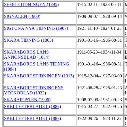
SEFFLETIDNINGEN (1895)
1915-02-11--1923-06-11
M
SIGNALEN (1900)
1909-09-07--1928-09-14
W
SIGTUNA NYA TIDNING (1907)
1921-11-10--1924-01-23
B
O
SKARA TIDNING (1863)
1901-01-16--1936-08-31
T
G
SKARABORGS LÄNS
1911-06-23--1934-11-04
L
ANNONSBLAD (1884)
E
SKARABORGS LÄNS TIDNING
1901-01-16--1936-08-31
T
(1884)
SKARABORGSTIDNINGEN (1915)
1915-12-04--1927-03-09
A
H
SKARABORGSTIDNINGENS
1921-06-28--1925-01-23
A
VECKOBLAD (1922)
H
SKARAPOSTEN (1906)
1908-07-09--1931-09-23
S
SKELLEFTEBLADET (1887)
1915-03-27--1922-09-25
S
T
SKELLEFTEBLADET (1887)
1922-09-26--1923-11-27
H