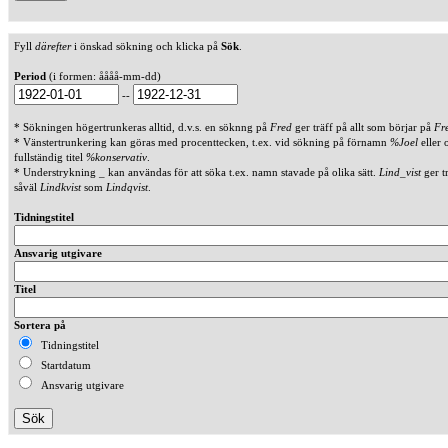
Fyll
därefter
i önskad sökning och klicka på
Sök
.
Period
(i formen: åååå-mm-dd)
--
* Sökningen högertrunkeras alltid, d.v.s. en söknng på
Fred
ger träff på allt som börjar på
Fr
* Vänstertrunkering kan göras med procenttecken, t.ex. vid sökning på förnamn
%Joel
eller 
fullständig titel
%konservativ
.
* Understrykning _ kan användas för att söka t.ex. namn stavade på olika sätt.
Lind_vist
ger t
såväl
Lindkvist
som
Lindqvist
.
Tidningstitel
Ansvarig utgivare
Titel
Sortera på
Tidningstitel
Startdatum
Ansvarig utgivare