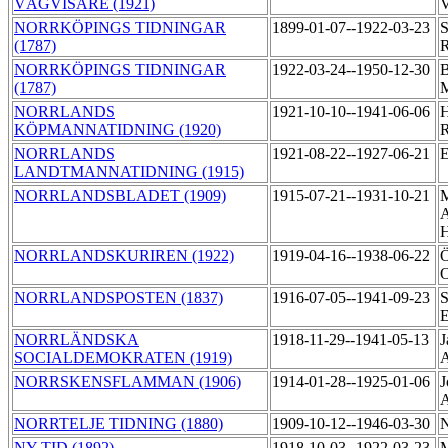
VÄGVISARE (1921)
V
NORRKÖPINGS TIDNINGAR
1899-01-07--1922-03-23
S
(1787)
R
NORRKÖPINGS TIDNINGAR
1922-03-24--1950-12-30
B
(1787)
M
NORRLANDS
1921-10-10--1941-06-06
H
KÖPMANNATIDNING (1920)
R
NORRLANDS
1921-08-22--1927-06-21
E
LANDTMANNATIDNING (1915)
NORRLANDSBLADET (1909)
1915-07-21--1931-10-21
M
A
NORRLANDSKURIREN (1922)
1919-04-16--1938-06-22
Ö
NORRLANDSPOSTEN (1837)
1916-07-05--1941-09-23
S
E
NORRLÄNDSKA
1918-11-29--1941-05-13
J
SOCIALDEMOKRATEN (1919)
NORRSKENSFLAMMAN (1906)
1914-01-28--1925-01-06
J
NORRTELJE TIDNING (1880)
1909-10-12--1946-03-30
N
NY TID (1892)
1918-10-03--1922-03-23
M