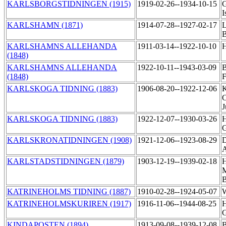
KARLSBORGSTIDNINGEN (1915)
1919-02-26--1934-10-15
G
I
KARLSHAMN (1871)
1914-07-28--1927-02-17
L
B
KARLSHAMNS ALLEHANDA
1911-03-14--1922-10-10
H
(1848)
KARLSHAMNS ALLEHANDA
1922-10-11--1943-03-09
B
(1848)
F
KARLSKOGA TIDNING (1883)
1906-08-20--1922-12-06
K
C
J
KARLSKOGA TIDNING (1883)
1922-12-07--1930-03-26
H
KARLSKRONATIDNINGEN (1908)
1921-12-06--1923-08-29
D
A
KARLSTADSTIDNINGEN (1879)
1903-12-19--1939-02-18
H
M
B
KATRINEHOLMS TIDNING (1887)
1910-02-28--1924-05-07
W
KATRINEHOLMSKURIREN (1917)
1916-11-06--1944-08-25
H
G
KINDAPOSTEN (1894)
1913-09-08--1939-12-08
B