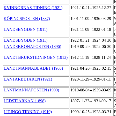
KVINNORNAS TIDNING (1921)
1921-10-21--1925-12-27
D
I
KÖPINGSPOSTEN (1887)
1901-11-09--1936-03-29
W
LANDSBYGDEN (1911)
1921-11-09--1922-01-18
J
LANDSBYGDEN (1911)
1922-01-21--1924-04-30
I
LANDSKRONAPOSTEN (1896)
1919-09-29--1952-06-30
L
G
LANDTBRUKSTIDNINGEN (1913)
1912-11-19--1928-11-24
B
F
LANDTMANNABLADET (1903)
1921-04-20--1923-02-15
S
V
LANTARBETAREN (1921)
1920-11-29--1929-01-11
H
A
LANTMANNAPOSTEN (1909)
1910-08-04--1939-03-09
K
J
LEDSTJÄRNAN (1898)
1897-11-23--1931-09-17
S
LIDINGÖ TIDNING (1910)
1909-10-25--1928-03-31
B