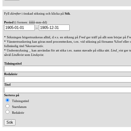
Fyll
därefter
i önskad sökning och klicka på
Sök
.
Period
(i formen: åååå-mm-dd)
--
* Sökningen högertrunkeras alltid, d.v.s. en söknng på
Fred
ger träff på allt som börjar på
Fr
* Vänstertrunkering kan göras med procenttecken, t.ex. vid sökning på förnamn
%Joel
eller 
fullständig titel
%konservativ
.
* Understrykning _ kan användas för att söka t.ex. namn stavade på olika sätt.
Lind_vist
ger t
såväl
Lindkvist
som
Lindqvist
.
Tidningstitel
Redaktör
Titel
Sortera på
Tidningstitel
Startdatum
Redaktör