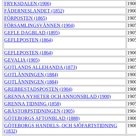
FRYKSDALEN (1906)
190
FÄDERNESLANDET (1852)
190
FÖRPOSTEN (1865)
190
FÖRSAMLINGSVÄNNEN (1904)
190
GEFLE DAGBLAD (1895)
190
GEFLEPOSTEN (1864)
190
GEFLEPOSTEN (1864)
190
GEVALIA (1905)
190
GOTLANDS ALLEHANDA (1873)
190
GOTLÄNNINGEN (1884)
190
GOTLÄNNINGEN (1884)
190
GREBBESTADSPOSTEN (1904)
190
GRENNA NYHETER OCH ANNONSBLAD (1900)
190
GRENNA TIDNING (1858)
190
GRÄSTORPSTIDNINGEN (1905)
190
GÖTEBORGS AFTONBLAD (1888)
190
GÖTEBORGS HANDELS- OCH SJÖFARTSTIDNING
190
(1832)