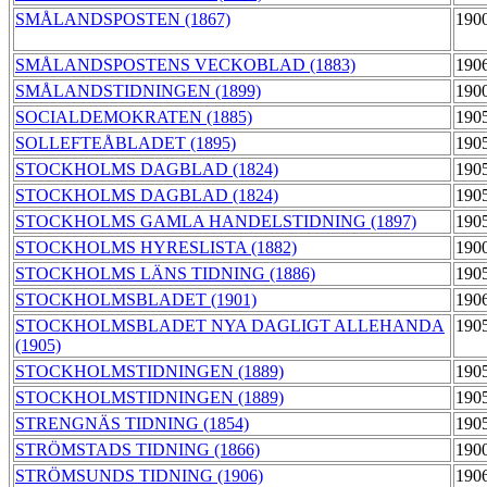
SMÅLANDSPOSTEN (1867)
190
SMÅLANDSPOSTENS VECKOBLAD (1883)
190
SMÅLANDSTIDNINGEN (1899)
190
SOCIALDEMOKRATEN (1885)
190
SOLLEFTEÅBLADET (1895)
190
STOCKHOLMS DAGBLAD (1824)
190
STOCKHOLMS DAGBLAD (1824)
190
STOCKHOLMS GAMLA HANDELSTIDNING (1897)
190
STOCKHOLMS HYRESLISTA (1882)
190
STOCKHOLMS LÄNS TIDNING (1886)
190
STOCKHOLMSBLADET (1901)
190
STOCKHOLMSBLADET NYA DAGLIGT ALLEHANDA
190
(1905)
STOCKHOLMSTIDNINGEN (1889)
190
STOCKHOLMSTIDNINGEN (1889)
190
STRENGNÄS TIDNING (1854)
190
STRÖMSTADS TIDNING (1866)
190
STRÖMSUNDS TIDNING (1906)
190