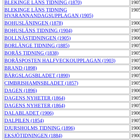
BLEKINGE LÄNS TIDNING (1870)
190
BLEKINGE LÄNS TIDNING
190
HVARANNANDAGSUPPLAGAN (1905)
BOHUSLÄNINGEN (1878)
190
BOHUSLÄNS TIDNING (1904)
190
BOLLNÄSTIDNINGEN (1905)
190
BORLÄNGE TIDNING (1885)
190
BORÅS TIDNING (1838)
190
BORÅSPOSTEN HALFVECKOUPPLAGAN (1903)
190
BRAND (1898)
190
BÄRGSLAGSBLADET (1890)
190
CIMBRISHAMNSBLADET (1857)
190
DAGEN (1896)
190
DAGENS NYHETER (1864)
190
DAGENS NYHETER (1864)
190
DALABLADET (1906)
190
DALPILEN (1854)
190
DJURSHOLMS TIDNING (1896)
190
EKSJÖTIDNINGEN (1884)
190