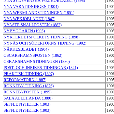
NYA SYDSVENSKA WECKOBLADET (1898)
190
NYA VARATIDNINGEN (1904)
190
NYA WERMLANDSTIDNINGEN (1851)
190
NYA WEXJÖBLADET (1847)
190
NYASTE SNÄLLPOSTEN (1882)
190
NYBYGGAREN (1905)
190
NYKTERHETSFOLKETS TIDNING (1898)
190
NYNÄS OCH SÖDERTÖRNS TIDNING (1902)
190
NÄRKESBLADET (1904)
190
OSCARSHAMNSPOSTEN (1862)
190
OSKARSHAMNSTIDNINGEN (1880)
190
POST- OCH INRIKES TIDNINGAR (1821)
190
PRAKTISK TIDNING (1897)
190
REFORMATORN (1887)
190
RONNEBY TIDNING (1876)
190
RONNEBYPOSTEN (1895)
190
SALA ALLEHANDA (1880)
190
SEFFLE NYHETER (1903)
190
SEFFLE NYHETER (1903)
190