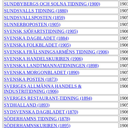
SUNDBYBERGS OCH SOLNA TIDNING (1900)
190
SUNDSVALLS TIDNING (1880)
190
SUNDSVALLSPOSTEN (1859)
190
SUNNERBOPOSTEN (1905)
190
SVENSK SJÖFARTSTIDNING (1905)
190
SVENSKA DAGBLADET (1884)
190
SVENSKA FOLKBLADET (1905)
190
SVENSKA FRÄLSNINGSARMÉNS TIDNING (1906)
190
SVENSKA HANDELSKURIREN (1906)
190
SVENSKA LANDTMANNATIDNINGEN (1898)
190
SVENSKA MORGONBLADET (1890)
190
SVENSKA POSTEN (1873)
190
SVERIGES ALLMÄNNA HANDELS &
190
INDUSTRITIDNING (1906)
SVERIGES RESTAURANT-TIDNING (1894)
190
SYDHALLAND (1893)
190
SYDSVENSKA DAGBLADET (1870)
190
SÖDERHAMNS TIDNING (1878)
190
SÖDERHAMNSKURIREN (1895)
190