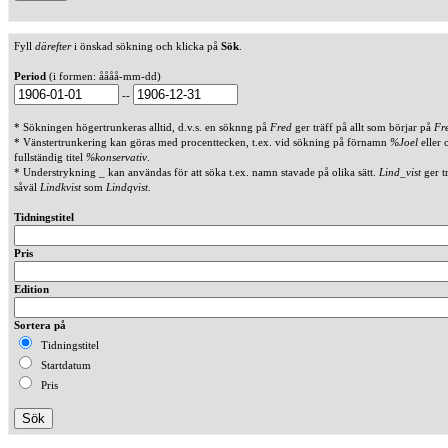
Fyll
därefter
i önskad sökning och klicka på
Sök
.
Period
(i formen: åååå-mm-dd)
--
* Sökningen högertrunkeras alltid, d.v.s. en söknng på
Fred
ger träff på allt som börjar på
Fr
* Vänstertrunkering kan göras med procenttecken, t.ex. vid sökning på förnamn
%Joel
eller 
fullständig titel
%konservativ
.
* Understrykning _ kan användas för att söka t.ex. namn stavade på olika sätt.
Lind_vist
ger t
såväl
Lindkvist
som
Lindqvist
.
Tidningstitel
Pris
Edition
Sortera på
Tidningstitel
Startdatum
Pris