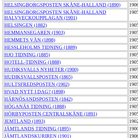
HELSINGBORGSPOSTEN SKÅNE-HALLAND (1890)
190
HELSINGBORGSPOSTEN SKÅNE-HALLAND
190
HALVVECKOUPPLAGAN (1901)
HELSINGEN (1882)
190
HEMMANSEGAREN (1903)
190
HEMMETS VÄN (1898)
190
HESSLEHOLMS TIDNING (1889)
190
HJO TIDNING (1885)
190
HOTELL-TIDNING (1888)
190
HUDIKSVALLS NYHETER (1900)
190
HUDIKSVALLSPOSTEN (1865)
190
HULTSFREDSPOSTEN (1902)
190
HVAD NYTT I DAG? (1898)
190
HÄRNÖSANDSPOSTEN (1842)
190
HÖGANÄS TIDNING (1888)
190
HÖRBYPOSTEN CENTRALSKÅNE (1891)
190
JEMTLAND (1893)
190
JÄMTLANDS TIDNING (1895)
190
JÄMTLANDSKURIREN (1901)
190