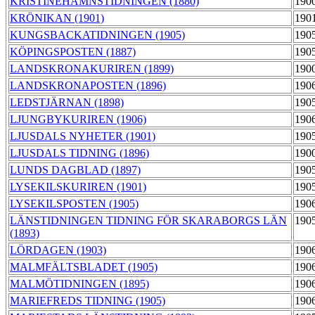
KRISTINEHAMNSTIDNINGEN (1880)
190
KRÖNIKAN (1901)
190
KUNGSBACKATIDNINGEN (1905)
190
KÖPINGSPOSTEN (1887)
190
LANDSKRONAKURIREN (1899)
190
LANDSKRONAPOSTEN (1896)
190
LEDSTJÄRNAN (1898)
190
LJUNGBYKURIREN (1906)
190
LJUSDALS NYHETER (1901)
190
LJUSDALS TIDNING (1896)
190
LUNDS DAGBLAD (1897)
190
LYSEKILSKURIREN (1901)
190
LYSEKILSPOSTEN (1905)
190
LÄNSTIDNINGEN TIDNING FÖR SKARABORGS LÄN
190
(1893)
LÖRDAGEN (1903)
190
MALMFÄLTSBLADET (1905)
190
MALMÖTIDNINGEN (1895)
190
MARIEFREDS TIDNING (1905)
190