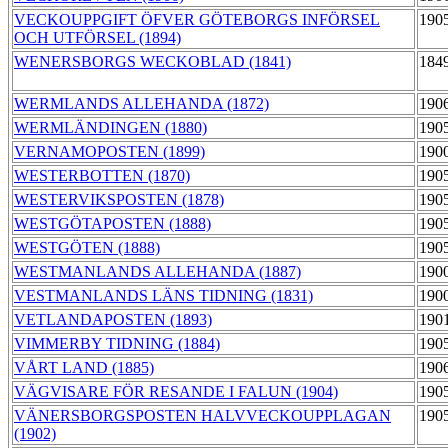
VECKOUPPGIFT ÖFVER GÖTEBORGS INFÖRSEL
190
OCH UTFÖRSEL (1894)
WENERSBORGS WECKOBLAD (1841)
184
WERMLANDS ALLEHANDA (1872)
190
WERMLÄNDINGEN (1880)
190
VERNAMOPOSTEN (1899)
190
WESTERBOTTEN (1870)
190
WESTERVIKSPOSTEN (1878)
190
WESTGÖTAPOSTEN (1888)
190
WESTGÖTEN (1888)
190
WESTMANLANDS ALLEHANDA (1887)
190
VESTMANLANDS LÄNS TIDNING (1831)
190
VETLANDAPOSTEN (1893)
190
VIMMERBY TIDNING (1884)
190
VÅRT LAND (1885)
190
VÄGVISARE FÖR RESANDE I FALUN (1904)
190
VÄNERSBORGSPOSTEN HALVVECKOUPPLAGAN
190
(1902)