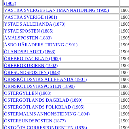
(1902)
VÄSTRA SVERGES LANTMANNATIDNING (1905)
190
VÄSTRA SVERIGE (1901)
190
YSTADS ALLEHANDA (1873)
190
YSTADSPOSTEN (1885)
190
ÅMÅLSPOSTEN (1883)
190
ÅSBO HÄRADERS TIDNING (1901)
190
ÖLANDSBLADET (1868)
190
ÖREBRO DAGBLAD (1900)
190
ÖREBROKURIREN (1902)
190
ÖRESUNDSPOSTEN (1848)
190
ÖRNSKÖLDSVIKS ALLEHANDA (1901)
190
ÖRNSKÖLDSVIKSPOSTEN (1890)
190
ÖSTERGYLLEN (1903)
190
ÖSTERGÖTLANDS DAGBLAD (1890)
190
ÖSTERGÖTLANDS FOLKBLAD (1905)
190
ÖSTERMALMS ANNONSTIDNING (1894)
190
ÖSTERSUNDSPOSTEN (1877)
190
ÖSTGÖTA CORRESPONDENTEN (1838)
190