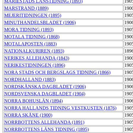
MARIESTADS LÄNSTIDNING (1893)
190
MARSTRAND (1889)
190
MEJERITIDNINGEN (1895)
190
MINUTHANDELSBLADET (1906)
190
MORA TIDNING (1893)
190
MOTALA TIDNING (1868)
190
MOTALAPOSTEN (1883)
190
NATIONALKURIREN (1893)
189
NERIKES ALLEHANDA (1843)
190
NERIKESTIDNINGEN (1896)
190
NORA STADS OCH BERGSLAGS TIDNING (1866)
190
NORDHALLAND (1883)
190
NORDSKÅNSKA DAGBLADET (1906)
190
NORDSVENSKA DAGBLADET (1904)
190
NORRA BOHUSLÄN (1894)
190
NORRA HALLANDS TIDNING VESTKUSTEN (1876)
190
NORRA SKÅNE (1900)
190
NORRBOTTENS ALLEHANDA (1891)
190
NORRBOTTENS LÄNS TIDNING (1895)
190