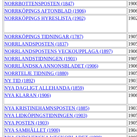
NORRBOTTENSPOSTEN (1847)
190
NORRKÖPINGS AFTONBLAD (1906)
190
NORRKÖPINGS HYRESLISTA (1902)
190
NORRKÖPINGS TIDNINGAR (1787)
190
NORRLANDSPOSTEN (1837)
190
NORRLANDSPOSTENS VECKOUPPLAGA (1897)
190
NORRLANDSTIDNINGEN (1901)
190
NORRLÄNDSKA ANNONSBLADET (1906)
190
NORRTELJE TIDNING (1880)
190
NY TID (1892)
190
NYA DAGLIGT ALLEHANDA (1859)
190
NYA KLARAN (1906)
190
NYA KRISTINEHAMNSPOSTEN (1885)
190
NYA LIDKÖPINGSTIDNINGEN (1903)
190
NYA POSTEN (1903)
190
NYA SAMHÄLLET (1900)
190