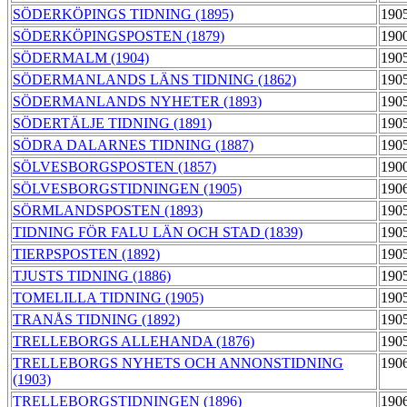
SÖDERKÖPINGS TIDNING (1895)
190
SÖDERKÖPINGSPOSTEN (1879)
190
SÖDERMALM (1904)
190
SÖDERMANLANDS LÄNS TIDNING (1862)
190
SÖDERMANLANDS NYHETER (1893)
190
SÖDERTÄLJE TIDNING (1891)
190
SÖDRA DALARNES TIDNING (1887)
190
SÖLVESBORGSPOSTEN (1857)
190
SÖLVESBORGSTIDNINGEN (1905)
190
SÖRMLANDSPOSTEN (1893)
190
TIDNING FÖR FALU LÄN OCH STAD (1839)
190
TIERPSPOSTEN (1892)
190
TJUSTS TIDNING (1886)
190
TOMELILLA TIDNING (1905)
190
TRANÅS TIDNING (1892)
190
TRELLEBORGS ALLEHANDA (1876)
190
TRELLEBORGS NYHETS OCH ANNONSTIDNING
190
(1903)
TRELLEBORGSTIDNINGEN (1896)
190