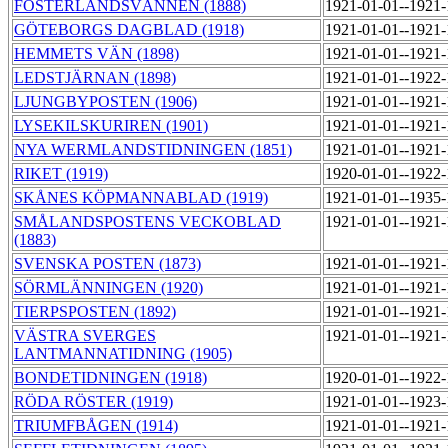
FOSTERLANDSVÄNNEN (1888)
1921-01-01--1921
GÖTEBORGS DAGBLAD (1918)
1921-01-01--1921
HEMMETS VÄN (1898)
1921-01-01--1921
LEDSTJÄRNAN (1898)
1921-01-01--1922
LJUNGBYPOSTEN (1906)
1921-01-01--1921
LYSEKILSKURIREN (1901)
1921-01-01--1921
NYA WERMLANDSTIDNINGEN (1851)
1921-01-01--1921
RIKET (1919)
1920-01-01--1922
SKÅNES KÖPMANNABLAD (1919)
1921-01-01--1935
SMÅLANDSPOSTENS VECKOBLAD
1921-01-01--1921
(1883)
SVENSKA POSTEN (1873)
1921-01-01--1921
SÖRMLÄNNINGEN (1920)
1921-01-01--1921
TIERPSPOSTEN (1892)
1921-01-01--1921
VÄSTRA SVERGES
1921-01-01--1921
LANTMANNATIDNING (1905)
BONDETIDNINGEN (1918)
1920-01-01--1922
RÖDA RÖSTER (1919)
1921-01-01--1923
TRIUMFBÅGEN (1914)
1921-01-01--1921