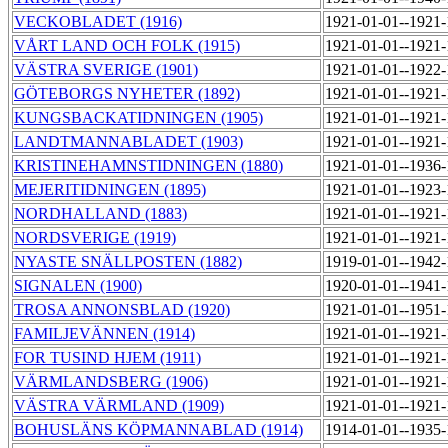
VECKOBLADET (1916)
1921-01-01--1921
VÅRT LAND OCH FOLK (1915)
1921-01-01--1921
VÄSTRA SVERIGE (1901)
1921-01-01--1922
GÖTEBORGS NYHETER (1892)
1921-01-01--1921
KUNGSBACKATIDNINGEN (1905)
1921-01-01--1921
LANDTMANNABLADET (1903)
1921-01-01--1921
KRISTINEHAMNSTIDNINGEN (1880)
1921-01-01--1936
MEJERITIDNINGEN (1895)
1921-01-01--1923
NORDHALLAND (1883)
1921-01-01--1921
NORDSVERIGE (1919)
1921-01-01--1921
NYASTE SNÄLLPOSTEN (1882)
1919-01-01--1942
SIGNALEN (1900)
1920-01-01--1941
TROSA ANNONSBLAD (1920)
1921-01-01--1951
FAMILJEVÄNNEN (1914)
1921-01-01--1921
FOR TUSIND HJEM (1911)
1921-01-01--1921
VÄRMLANDSBERG (1906)
1921-01-01--1921
VÄSTRA VÄRMLAND (1909)
1921-01-01--1921
BOHUSLÄNS KÖPMANNABLAD (1914)
1914-01-01--1935