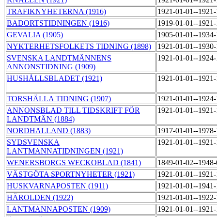
TRAFIKNYHETERNA (1916)
1921-01-01--1921
BADORTSTIDNINGEN (1916)
1919-01-01--1921
GEVALIA (1905)
1905-01-01--1934
NYKTERHETSFOLKETS TIDNING (1898)
1921-01-01--1930
SVENSKA LANDTMÄNNENS
1921-01-01--1924
ANNONSTIDNING (1909)
HUSHÅLLSBLADET (1921)
1921-01-01--1921
TORSHÄLLA TIDNING (1907)
1921-01-01--1924
ANNONSBLAD TILL TIDSKRIFT FÖR
1921-01-01--1921
LANDTMÄN (1884)
NORDHALLAND (1883)
1917-01-01--1978
SYDSVENSKA
1921-01-01--1921
LANTMANNATIDNINGEN (1921)
WENERSBORGS WECKOBLAD (1841)
1849-01-02--1948
VÄSTGÖTA SPORTNYHETER (1921)
1921-01-01--1921
HUSKVARNAPOSTEN (1911)
1921-01-01--1941
HÄROLDEN (1922)
1921-01-01--1922
LANTMANNAPOSTEN (1909)
1921-01-01--1921