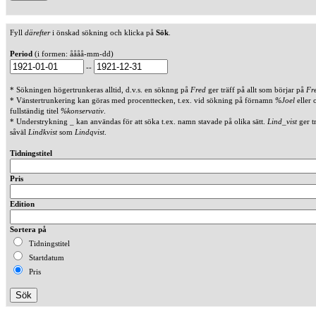
Fyll
därefter
i önskad sökning och klicka på
Sök
.
Period
(i formen: åååå-mm-dd)
--
* Sökningen högertrunkeras alltid, d.v.s. en söknng på
Fred
ger träff på allt som börjar på
Fr
* Vänstertrunkering kan göras med procenttecken, t.ex. vid sökning på förnamn
%Joel
eller 
fullständig titel
%konservativ
.
* Understrykning _ kan användas för att söka t.ex. namn stavade på olika sätt.
Lind_vist
ger t
såväl
Lindkvist
som
Lindqvist
.
Tidningstitel
Pris
Edition
Sortera på
Tidningstitel
Startdatum
Pris