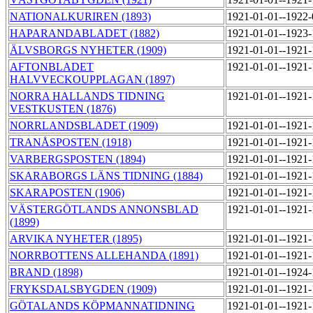
NATIONALKURIREN (1893)
1921-01-01--1922
HAPARANDABLADET (1882)
1921-01-01--1923
ÄLVSBORGS NYHETER (1909)
1921-01-01--1921
AFTONBLADET
1921-01-01--1921
HALVVECKOUPPLAGAN (1897)
NORRA HALLANDS TIDNING
1921-01-01--1921
VESTKUSTEN (1876)
NORRLANDSBLADET (1909)
1921-01-01--1921
TRANÅSPOSTEN (1918)
1921-01-01--1921
VARBERGSPOSTEN (1894)
1921-01-01--1921
SKARABORGS LÄNS TIDNING (1884)
1921-01-01--1921
SKARAPOSTEN (1906)
1921-01-01--1921
VÄSTERGÖTLANDS ANNONSBLAD
1921-01-01--1921
(1899)
ARVIKA NYHETER (1895)
1921-01-01--1921
NORRBOTTENS ALLEHANDA (1891)
1921-01-01--1921
BRAND (1898)
1921-01-01--1924
FRYKSDALSBYGDEN (1909)
1921-01-01--1921
GÖTALANDS KÖPMANNATIDNING
1921-01-01--1921