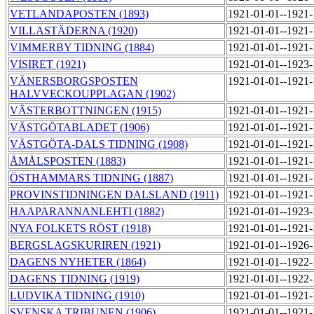
VETLANDAPOSTEN (1893)
1921-01-01--1921
VILLASTÄDERNA (1920)
1921-01-01--1921
VIMMERBY TIDNING (1884)
1921-01-01--1921
VISIRET (1921)
1921-01-01--1923
VÄNERSBORGSPOSTEN
1921-01-01--1921
HALVVECKOUPPLAGAN (1902)
VÄSTERBOTTNINGEN (1915)
1921-01-01--1921
VÄSTGÖTABLADET (1906)
1921-01-01--1921
VÄSTGÖTA-DALS TIDNING (1908)
1921-01-01--1921
ÅMÅLSPOSTEN (1883)
1921-01-01--1921
ÖSTHAMMARS TIDNING (1887)
1921-01-01--1921
PROVINSTIDNINGEN DALSLAND (1911)
1921-01-01--1921
HAAPARANNANLEHTI (1882)
1921-01-01--1923
NYA FOLKETS RÖST (1918)
1921-01-01--1921
BERGSLAGSKURIREN (1921)
1921-01-01--1926
DAGENS NYHETER (1864)
1921-01-01--1922
DAGENS TIDNING (1919)
1921-01-01--1922
LUDVIKA TIDNING (1910)
1921-01-01--1921
SVENSKA TRIBUNEN (1906)
1921-01-01--1921