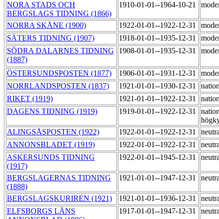
NORA STADS OCH
1910-01-01--1964-10-21
moder
BERGSLAGS TIDNING (1866)
NORRA SKÅNE (1900)
1922-01-01--1922-12-31
moder
SÄTERS TIDNING (1907)
1918-01-01--1935-12-31
moder
SÖDRA DALARNES TIDNING
1908-01-01--1935-12-31
moder
(1887)
ÖSTERSUNDSPOSTEN (1877)
1906-01-01--1931-12-31
moder
NORRLANDSPOSTEN (1837)
1921-01-01--1930-12-31
nation
RIKET (1919)
1921-01-01--1922-12-31
natio
DAGENS TIDNING (1919)
1919-01-01--1922-12-31
natio
högky
ALINGSÅSPOSTEN (1922)
1922-01-01--1922-12-31
neutr
ANNONSBLADET (1919)
1922-01-01--1922-12-31
neutr
ASKERSUNDS TIDNING
1922-01-01--1945-12-31
neutr
(1917)
BERGSLAGERNAS TIDNING
1921-01-01--1947-12-31
neutr
(1888)
BERGSLAGSKURIREN (1921)
1921-01-01--1936-12-31
neutr
ELFSBORGS LÄNS
1917-01-01--1947-12-31
neutr