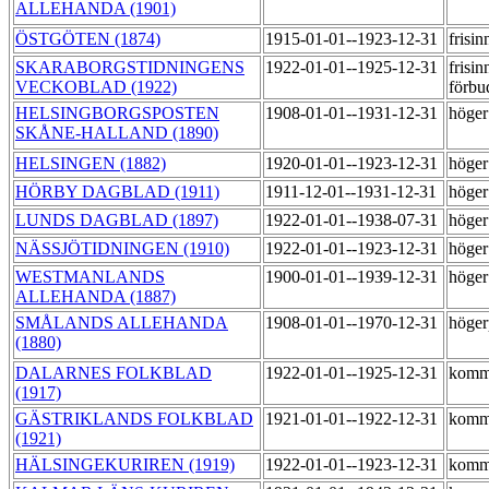
ALLEHANDA (1901)
ÖSTGÖTEN (1874)
1915-01-01--1923-12-31
frisi
SKARABORGSTIDNINGENS
1922-01-01--1925-12-31
frisin
VECKOBLAD (1922)
förbu
HELSINGBORGSPOSTEN
1908-01-01--1931-12-31
höge
SKÅNE-HALLAND (1890)
HELSINGEN (1882)
1920-01-01--1923-12-31
höge
HÖRBY DAGBLAD (1911)
1911-12-01--1931-12-31
höge
LUNDS DAGBLAD (1897)
1922-01-01--1938-07-31
höge
NÄSSJÖTIDNINGEN (1910)
1922-01-01--1923-12-31
höge
WESTMANLANDS
1900-01-01--1939-12-31
höge
ALLEHANDA (1887)
SMÅLANDS ALLEHANDA
1908-01-01--1970-12-31
höger
(1880)
DALARNES FOLKBLAD
1922-01-01--1925-12-31
komm
(1917)
GÄSTRIKLANDS FOLKBLAD
1921-01-01--1922-12-31
komm
(1921)
HÄLSINGEKURIREN (1919)
1922-01-01--1923-12-31
komm