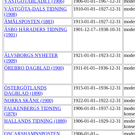
VÄSTGÖTABLADET (1906)
1906-01-01--1967-12-31
mode
VÄSTGÖTA-DALS TIDNING
1910-01-01--1927-12-31
mode
(1908)
ÅMÅLSPOSTEN (1883)
1913-01-01--1927-12-31
mode
ÅSBO HÄRADERS TIDNING
1901-12-17--1938-10-31
mode
(1901)
ÄLVSBORGS NYHETER
1921-01-01--1923-12-31
mode
(1909)
ÖREBRO DAGBLAD (1900)
1911-01-01--1936-12-31
mode
ÖSTERGÖTLANDS
1915-01-01--1936-12-31
mode
DAGBLAD (1890)
NORRA SKÅNE (1900)
1922-01-01--1922-12-31
moder
FALKENBERGS TIDNING
1906-01-01--1937-12-31
moder
(1876)
konse
HALLANDS TIDNING (1889)
1906-01-01--1929-12-31
moder
konse
OSCARSHAMNSPOSTEN
1906-01-01--
moder