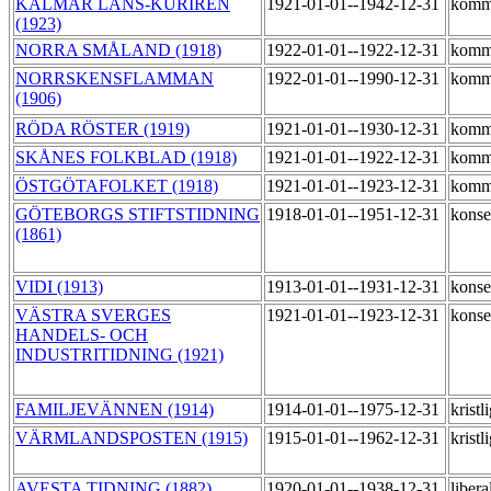
KALMAR LÄNS-KURIREN
1921-01-01--1942-12-31
komm
(1923)
NORRA SMÅLAND (1918)
1922-01-01--1922-12-31
komm
NORRSKENSFLAMMAN
1922-01-01--1990-12-31
komm
(1906)
RÖDA RÖSTER (1919)
1921-01-01--1930-12-31
komm
SKÅNES FOLKBLAD (1918)
1921-01-01--1922-12-31
komm
ÖSTGÖTAFOLKET (1918)
1921-01-01--1923-12-31
komm
GÖTEBORGS STIFTSTIDNING
1918-01-01--1951-12-31
konse
(1861)
VIDI (1913)
1913-01-01--1931-12-31
konse
VÄSTRA SVERGES
1921-01-01--1923-12-31
konse
HANDELS- OCH
INDUSTRITIDNING (1921)
FAMILJEVÄNNEN (1914)
1914-01-01--1975-12-31
kristl
VÄRMLANDSPOSTEN (1915)
1915-01-01--1962-12-31
kristl
AVESTA TIDNING (1882)
1920-01-01--1938-12-31
libera