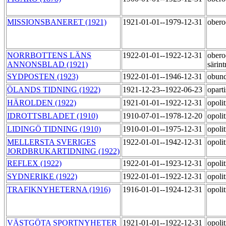
MISSIONSBANERET (1921)
1921-01-01--1979-12-31
ober
NORRBOTTENS LÄNS
1922-01-01--1922-12-31
obero
ANNONSBLAD (1921)
särin
SYDPOSTEN (1923)
1922-01-01--1946-12-31
obun
ÖLANDS TIDNING (1922)
1921-12-23--1922-06-23
opart
HÄROLDEN (1922)
1921-01-01--1922-12-31
opoli
IDROTTSBLADET (1910)
1910-07-01--1978-12-20
opoli
LIDINGÖ TIDNING (1910)
1910-01-01--1975-12-31
opoli
MELLERSTA SVERIGES
1922-01-01--1942-12-31
opoli
JORDBRUKARTIDNING (1922)
REFLEX (1922)
1922-01-01--1923-12-31
opoli
SYDNERIKE (1922)
1922-01-01--1922-12-31
opoli
TRAFIKNYHETERNA (1916)
1916-01-01--1924-12-31
opoli
VÄSTGÖTA SPORTNYHETER
1921-01-01--1922-12-31
opoli