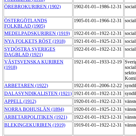
ÖREBROKURIREN (1902)
1902-01-01--1986-12-31
socia
ÖSTERGÖTLANDS
1905-01-01--1966-12-31
socia
FOLKBLAD (1905)
MEDELPADSKURIREN (1919)
1922-01-01--1922-12-31
social
NYA FOLKETS RÖST (1918)
1921-01-01--1925-12-31
social
SYDÖSTRA SVERIGES
1922-01-01--1922-12-31
social
DAGBLAD (1921)
VÄSTSVENSKA KURIREN
1921-01-01--1933-12-19
Sveri
(1918)
social
sekti
Komi
ARBETAREN (1922)
1922-01-01--2006-12-22
syndi
DALASYNDIKALISTEN (1921)
1921-01-01--1922-12-31
syndi
APPELL (1912)
1920-01-01--1922-12-31
vänst
NORRA BOHUSLÄN (1894)
1920-01-01--1925-12-31
vänst
ARBETARPOLITIKEN (1921)
1922-01-01--1923-12-31
vänste
BLEKINGEKURIREN (1919)
1919-01-01--1922-12-31
vänste