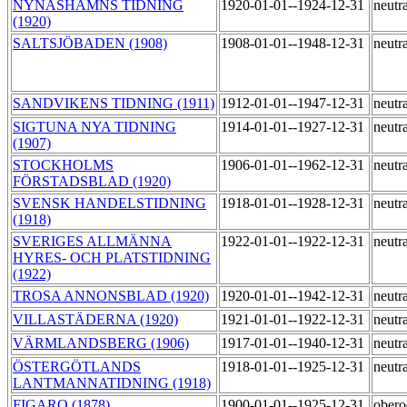
NYNÄSHAMNS TIDNING
1920-01-01--1924-12-31
neutr
(1920)
SALTSJÖBADEN (1908)
1908-01-01--1948-12-31
neutr
SANDVIKENS TIDNING (1911)
1912-01-01--1947-12-31
neutr
SIGTUNA NYA TIDNING
1914-01-01--1927-12-31
neutr
(1907)
STOCKHOLMS
1906-01-01--1962-12-31
neutr
FÖRSTADSBLAD (1920)
SVENSK HANDELSTIDNING
1918-01-01--1928-12-31
neutr
(1918)
SVERIGES ALLMÄNNA
1922-01-01--1922-12-31
neutr
HYRES- OCH PLATSTIDNING
(1922)
TROSA ANNONSBLAD (1920)
1920-01-01--1942-12-31
neutr
VILLASTÄDERNA (1920)
1921-01-01--1922-12-31
neutr
VÄRMLANDSBERG (1906)
1917-01-01--1940-12-31
neutr
ÖSTERGÖTLANDS
1918-01-01--1925-12-31
neutr
LANTMANNATIDNING (1918)
FIGARO (1878)
1900-01-01--1925-12-31
ober