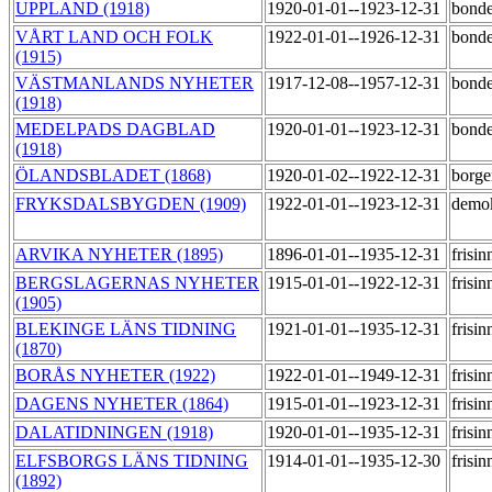
UPPLAND (1918)
1920-01-01--1923-12-31
bond
VÅRT LAND OCH FOLK
1922-01-01--1926-12-31
bond
(1915)
VÄSTMANLANDS NYHETER
1917-12-08--1957-12-31
bond
(1918)
MEDELPADS DAGBLAD
1920-01-01--1923-12-31
bonde
(1918)
ÖLANDSBLADET (1868)
1920-01-02--1922-12-31
borge
FRYKSDALSBYGDEN (1909)
1922-01-01--1923-12-31
demok
ARVIKA NYHETER (1895)
1896-01-01--1935-12-31
frisi
BERGSLAGERNAS NYHETER
1915-01-01--1922-12-31
frisi
(1905)
BLEKINGE LÄNS TIDNING
1921-01-01--1935-12-31
frisi
(1870)
BORÅS NYHETER (1922)
1922-01-01--1949-12-31
frisi
DAGENS NYHETER (1864)
1915-01-01--1923-12-31
frisi
DALATIDNINGEN (1918)
1920-01-01--1935-12-31
frisi
ELFSBORGS LÄNS TIDNING
1914-01-01--1935-12-30
frisi
(1892)