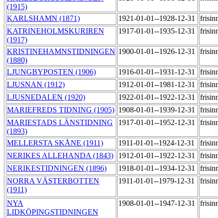
(1915)
KARLSHAMN (1871)
1921-01-01--1928-12-31
frisi
KATRINEHOLMSKURIREN
1917-01-01--1935-12-31
frisi
(1917)
KRISTINEHAMNSTIDNINGEN
1900-01-01--1926-12-31
frisi
(1880)
LJUNGBYPOSTEN (1906)
1916-01-01--1931-12-31
frisi
LJUSNAN (1912)
1912-01-01--1981-12-31
frisi
LJUSNEDALEN (1920)
1922-01-01--1922-12-31
frisi
MARIEFREDS TIDNING (1905)
1908-01-01--1939-12-31
frisi
MARIESTADS LÄNSTIDNING
1917-01-01--1952-12-31
frisi
(1893)
MELLERSTA SKÅNE (1911)
1911-01-01--1924-12-31
frisi
NERIKES ALLEHANDA (1843)
1912-01-01--1922-12-31
frisi
NERIKESTIDNINGEN (1896)
1918-01-01--1934-12-31
frisi
NORRA VÄSTERBOTTEN
1911-01-01--1979-12-31
frisi
(1911)
NYA
1908-01-01--1947-12-31
frisi
LIDKÖPINGSTIDNINGEN