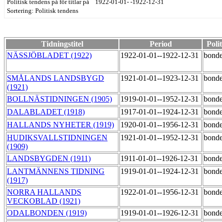
Politisk tendens på för titlar på 1922-01-01- -1922-12-31
Sortering: Politisk tendens
Tidningstitel
Period
Poli
NÄSSJÖBLADET (1922)
1922-01-01--1922-12-31
bond
SMÅLANDS LANDSBYGD
1921-01-01--1923-12-31
bond
(1921)
BOLLNÄSTIDNINGEN (1905)
1919-01-01--1952-12-31
bond
DALABLADET (1918)
1917-01-01--1924-12-31
bond
HALLANDS NYHETER (1919)
1920-01-01--1956-12-31
bond
HUDIKSVALLSTIDNINGEN
1921-01-01--1952-12-31
bond
(1909)
LANDSBYGDEN (1911)
1911-01-01--1926-12-31
bond
LANTMÄNNENS TIDNING
1919-01-01--1924-12-31
bond
(1917)
NORRA HALLANDS
1922-01-01--1956-12-31
bond
VECKOBLAD (1921)
ODALBONDEN (1919)
1919-01-01--1926-12-31
bond