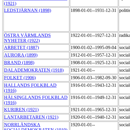
(1921)
LEDSTJÄRNAN (1898)
1898-01-01--1931-12-31
polit
ÖSTRA VÄRMLANDS
1922-01-01--1927-12-31
radik
NYHETER (1922)
ARBETET (1887)
1900-01-02--1995-09-04
socia
AURORA (1899)
1912-01-01--1957-12-31
socia
BRAND (1898)
1908-01-01--1925-12-31
socia
DALADEMOKRATEN (1918)
1921-01-01--
socia
FOLKET (1906)
1906-01-03--1982-09-30
socia
HALLANDS FOLKBLAD
1916-01-01--1943-12-31
socia
(1916)
HÄLSINGLANDS FOLKBLAD
1916-01-01--1949-12-31
socia
(1916)
KURIREN (1921)
1921-01-01--1965-12-31
socia
LANTARBETAREN (1921)
1920-01-01--1940-12-31
socia
NORRLÄNDSKA
1920-01-01--
socia
SOCIALDEMOKRATEN (1919)