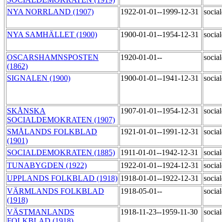
NYA NORRLAND (1907)
1922-01-01--1999-12-31
socia
NYA SAMHÄLLET (1900)
1900-01-01--1954-12-31
socia
OSCARSHAMNSPOSTEN
1920-01-01--
socia
(1862)
SIGNALEN (1900)
1900-01-01--1941-12-31
socia
SKÅNSKA
1907-01-01--1954-12-31
socia
SOCIALDEMOKRATEN (1907)
SMÅLANDS FOLKBLAD
1921-01-01--1991-12-31
socia
(1901)
SOCIALDEMOKRATEN (1885)
1911-01-01--1942-12-31
socia
TUNABYGDEN (1922)
1922-01-01--1924-12-31
socia
UPPLANDS FOLKBLAD (1918)
1918-01-01--1922-12-31
socia
VÄRMLANDS FOLKBLAD
1918-05-01--
socia
(1918)
VÄSTMANLANDS
1918-11-23--1959-11-30
socia
FOLKBLAD (1918)