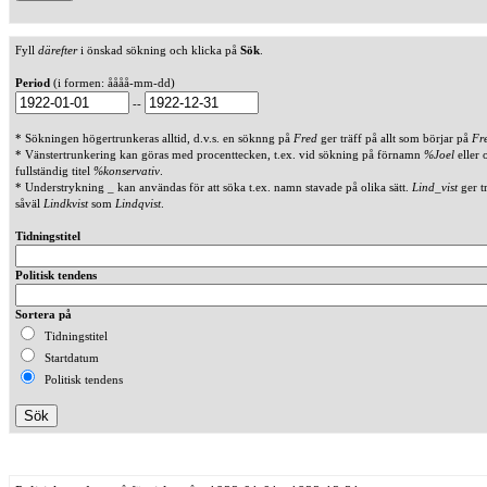
Fyll
därefter
i önskad sökning och klicka på
Sök
.
Period
(i formen: åååå-mm-dd)
--
* Sökningen högertrunkeras alltid, d.v.s. en söknng på
Fred
ger träff på allt som börjar på
Fr
* Vänstertrunkering kan göras med procenttecken, t.ex. vid sökning på förnamn
%Joel
eller 
fullständig titel
%konservativ
.
* Understrykning _ kan användas för att söka t.ex. namn stavade på olika sätt.
Lind_vist
ger t
såväl
Lindkvist
som
Lindqvist
.
Tidningstitel
Politisk tendens
Sortera på
Tidningstitel
Startdatum
Politisk tendens