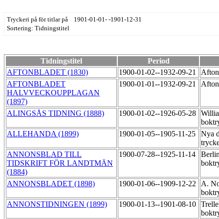
Tryckeri på för titlar på 1901-01-01- -1901-12-31
Sortering: Tidningstitel
Tidningstitel
Period
AFTONBLADET (1830)
1900-01-02--1932-09-21
Afton
AFTONBLADET
1900-01-01--1932-09-21
Afton
HALVVECKOUPPLAGAN
(1897)
ALINGSÅS TIDNING (1888)
1900-01-02--1926-05-28
Willi
boktr
ALLEHANDA (1899)
1900-01-05--1905-11-25
Nya d
tryck
ANNONSBLAD TILL
1900-07-28--1925-11-14
Berli
TIDSKRIFT FÖR LANDTMÄN
boktr
(1884)
ANNONSBLADET (1898)
1900-01-06--1909-12-22
A. N
boktr
ANNONSTIDNINGEN (1899)
1900-01-13--1901-08-10
Trell
boktr