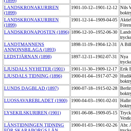
(1899)
LANDSKRONAKURIREN
1901-10-12--1901-12-12
Nils 
(1899)
boktr
LANDSKRONAKURIREN
1901-12-14--1909-04-05
Aktie
(1899)
Fören
LANDSKRONAPOSTEN (1896)
1896-12-10--1952-06-30
Land
tryck
LANDTMANNENS
1898-11-19--1904-12-31
A Bil
ANNONSBILAGA (1893)
LEDSTJÄRNAN (1898)
1897-12-11--1902-07-31
Nya
tryck
LJUSDALS NYHETER (1901)
1901-11-30--1909-12-17
Erik 
LJUSDALS TIDNING (1896)
1900-01-04--1917-07-20
Hudik
boktr
LUNDS DAGBLAD (1897)
1900-07-18--1915-02-28
Berli
boktr
LUOSSAVAREBLADET (1900)
1900-04-03--1901-02-01
Hallm
boktr
LYSEKILSKURIREN (1901)
1901-06-08--1909-05-15
Tryck
Vestk
LÄNSTIDNINGEN TIDNING
1900-01-03--1901-02-26
Abr. 
FÖR SKARABORGS LÄN
tryck