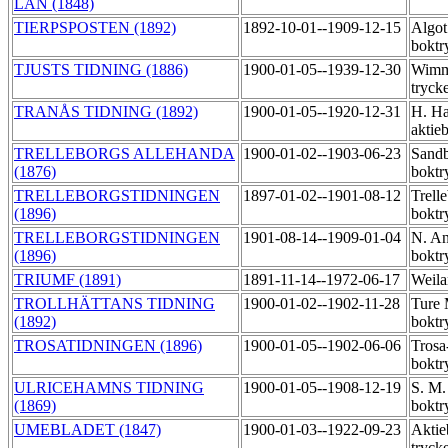
LÄN (1848)
TIERPSPOSTEN (1892)
1892-10-01--1909-12-15
Algot
boktr
TJUSTS TIDNING (1886)
1900-01-05--1939-12-30
Wimme
tryck
TRANÅS TIDNING (1892)
1900-01-05--1920-12-31
H. Ha
aktie
TRELLEBORGS ALLEHANDA
1900-01-02--1903-06-23
Sandb
(1876)
boktr
TRELLEBORGSTIDNINGEN
1897-01-02--1901-08-12
Trell
(1896)
boktr
TRELLEBORGSTIDNINGEN
1901-08-14--1909-01-04
N. An
(1896)
boktr
TRIUMF (1891)
1891-11-14--1972-06-17
Weila
TROLLHÄTTANS TIDNING
1900-01-02--1902-11-28
Ture
(1892)
boktr
TROSATIDNINGEN (1896)
1900-01-05--1902-06-06
Trosa
boktr
ULRICEHAMNS TIDNING
1900-01-05--1908-12-19
S. M.
(1869)
boktr
UMEBLADET (1847)
1900-01-03--1922-09-23
Aktie
tryck