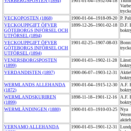
VARBERGSPOSTEN (1894)
1901-01-04--1952-04-18
Tidni
Varbe
tryck
VECKOPOSTEN (1868)
1900-01-04--1918-09-20
P. Pa
VECKOUPPGIFT ÖFVER
1899-12-26--1901-02-18
D.F. 
GÖTEBORGS INFÖRSEL OCH
boktr
UTFÖRSEL (1894)
VECKOUPPGIFT ÖFVER
1901-02-25--1907-08-03
Bonni
GÖTEBORGS INFÖRSEL OCH
tryck
UTFÖRSEL (1894)
VENERSBORGSPOSTEN
1900-01-03--1902-11-28
Länst
(1899)
boktr
VERDANDISTEN (1897)
1900-06-07--1903-12-31
Aktie
boktr
WERMLANDS ALLEHANDA
1900-01-04--1915-12-30
A.F. 
(1872)
boktr
WERMLANDSKURIREN
1898-11-18--1901-12-16
A.F. 
(1899)
boktr
WERMLÄNDINGEN (1880)
1900-01-03--1910-03-25
Nya
Werml
aktie
VERNAMO ALLEHANDA
1900-01-03--1901-12-31
Lund