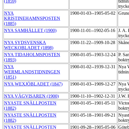
(1859)
tidni
tryck
NYA
1900-01-03--1905-05-02
Grund
KRISTINEHAMNSPOSTEN
(1885)
NYA SAMHÄLLET (1900)
1900-11-01--1902-05-16
J. A.
tryck
NYA SYDSVENSKA
1900-11-22--1909-10-28
Skåne
WECKOBLADET (1898)
NYA TIDAHOLMSPOSTEN
1900-01-05--1903-12-24
P. Sa
(1893)
boktr
NYA
1900-01-02--1939-12-31
Nya 
WERMLANDSTIDNINGEN
tidni
(1851)
NYA WEXJÖBLADET (1847)
1900-01-03--1909-12-27
Nya W
tryck
NYA VÄGVISAREN (1900)
1900-11-10--1902-12-31
J.W. 
NYASTE SNÄLLPOSTEN
1900-01-05--1901-05-11
Victor
(1882)
boktr
NYASTE SNÄLLPOSTEN
1901-05-18--1901-09-21
Nyast
(1882)
boktr
NYASTE SNÄLLPOSTEN
1901-09-28--1905-05-06
Göteb