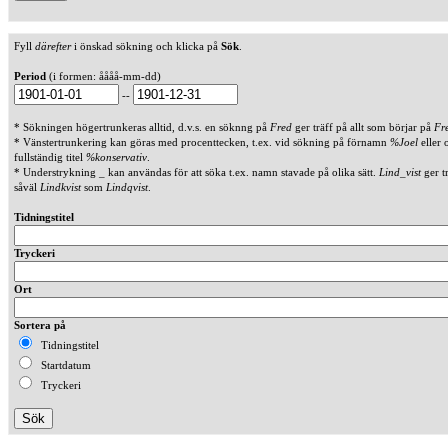
Fyll
därefter
i önskad sökning och klicka på
Sök
.
Period
(i formen: åååå-mm-dd)
--
* Sökningen högertrunkeras alltid, d.v.s. en söknng på
Fred
ger träff på allt som börjar på
Fr
* Vänstertrunkering kan göras med procenttecken, t.ex. vid sökning på förnamn
%Joel
eller 
fullständig titel
%konservativ
.
* Understrykning _ kan användas för att söka t.ex. namn stavade på olika sätt.
Lind_vist
ger t
såväl
Lindkvist
som
Lindqvist
.
Tidningstitel
Tryckeri
Ort
Sortera på
Tidningstitel
Startdatum
Tryckeri