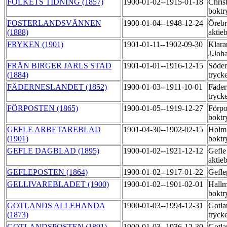
FOLKETS TIDNING (1857)
1900-01-02--1915-01-18
Chris
boktr
FOSTERLANDSVÄNNEN
1900-01-04--1948-12-24
Örebr
(1888)
aktie
FRYKEN (1901)
1901-01-11--1902-09-30
Klara
J.Joh
FRÅN BIRGER JARLS STAD
1901-01-01--1916-12-15
Söder
(1884)
tryck
FÄDERNESLANDET (1852)
1900-01-03--1911-10-01
Fäder
tryck
FÖRPOSTEN (1865)
1900-01-05--1919-12-27
Förpo
boktr
GEFLE ARBETAREBLAD
1901-04-30--1902-02-15
Holm
(1901)
boktr
GEFLE DAGBLAD (1895)
1900-01-02--1921-12-12
Gefle
aktie
GEFLEPOSTEN (1864)
1900-01-02--1917-01-22
Gefle
GELLIVAREBLADET (1900)
1900-01-02--1901-02-01
Hallm
boktr
GOTLANDS ALLEHANDA
1900-01-03--1994-12-31
Gotla
(1873)
tryck
GOTLANDSPOSTEN (1891)
1900-01-03--1936-12-30
Gotla