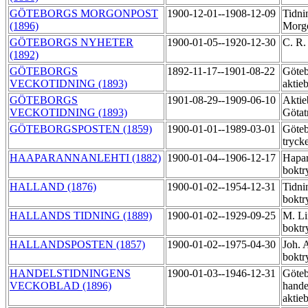
GÖTEBORGS MORGONPOST
1900-12-01--1908-12-09
Tidni
(1896)
Morgo
GÖTEBORGS NYHETER
1900-01-05--1920-12-30
C. R.
(1892)
GÖTEBORGS
1892-11-17--1901-08-22
Göteb
VECKOTIDNING (1893)
aktie
GÖTEBORGS
1901-08-29--1909-06-10
Aktie
VECKOTIDNING (1893)
Götat
GÖTEBORGSPOSTEN (1859)
1900-01-01--1989-03-01
Göteb
tryck
HAAPARANNANLEHTI (1882)
1900-01-04--1906-12-17
Hapar
boktr
HALLAND (1876)
1900-01-02--1954-12-31
Tidni
boktr
HALLANDS TIDNING (1889)
1900-01-02--1929-09-25
M. Li
boktr
HALLANDSPOSTEN (1857)
1900-01-02--1975-04-30
Joh. 
boktr
HANDELSTIDNINGENS
1900-01-03--1946-12-31
Göteb
VECKOBLAD (1896)
hande
aktie