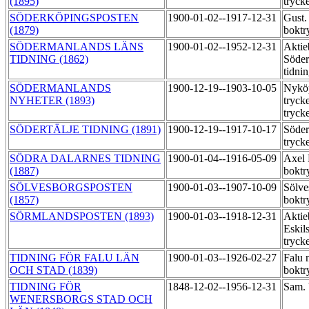
(1895)
tryck
SÖDERKÖPINGSPOSTEN
1900-01-02--1917-12-31
Gust.
(1879)
boktr
SÖDERMANLANDS LÄNS
1900-01-02--1952-12-31
Aktie
TIDNING (1862)
Söder
tidni
SÖDERMANLANDS
1900-12-19--1903-10-05
Nykö
NYHETER (1893)
tryck
tryck
SÖDERTÄLJE TIDNING (1891)
1900-12-19--1917-10-17
Söder
tryck
SÖDRA DALARNES TIDNING
1900-01-04--1916-05-09
Axel
(1887)
boktr
SÖLVESBORGSPOSTEN
1900-01-03--1907-10-09
Sölve
(1857)
boktr
SÖRMLANDSPOSTEN (1893)
1900-01-03--1918-12-31
Aktie
Eskil
tryck
TIDNING FÖR FALU LÄN
1900-01-03--1926-02-27
Falu 
OCH STAD (1839)
boktr
TIDNING FÖR
1848-12-02--1956-12-31
Sam. 
WENERSBORGS STAD OCH