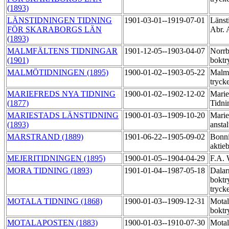
(1893)
LÄNSTIDNINGEN TIDNING
1901-03-01--1919-07-01
Länst
FÖR SKARABORGS LÄN
Abr. 
(1893)
MALMFÄLTENS TIDNINGAR
1901-12-05--1903-04-07
Norrb
(1901)
boktr
MALMÖTIDNINGEN (1895)
1900-01-02--1903-05-22
Malmö
tryck
MARIEFREDS NYA TIDNING
1900-01-02--1902-12-02
Marie
(1877)
Tidni
MARIESTADS LÄNSTIDNING
1900-01-03--1909-10-20
Marie
(1893)
ansta
MARSTRAND (1889)
1901-06-22--1905-09-02
Bonni
aktie
MEJERITIDNINGEN (1895)
1900-01-05--1904-04-29
F.A.
MORA TIDNING (1893)
1901-01-04--1987-05-18
Dalar
boktr
tryck
MOTALA TIDNING (1868)
1900-01-03--1909-12-31
Motal
boktr
MOTALAPOSTEN (1883)
1900-01-03--1910-07-30
Motal