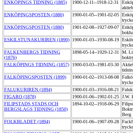
ENKÖPINGS TIDNING (1885)
1900-12-11--1918-12-31
Enköp
aktie
ENKÖPINGSPOSTEN (1880)
1900-01-05--1901-02-05
Enköp
tryck
ENKÖPINGSPOSTEN (1880)
1901-02-08--1927-09-07
Enköp
bokha
ESKILSTUNAKURIREN (1890)
1900-01-03--1930-08-19
Eskil
tryck
FALKENBERGS TIDNING
1898-05-14--1929-12-31
M. Li
(1876)
boktr
FALKÖPINGS TIDNING (1857)
1900-03-03--1981-03-30
Aktie
tidni
FALKÖPINGSPOSTEN (1899)
1900-01-02--1913-08-08
Falkö
tryck
FALUKURIREN (1894)
1900-01-03--1916-08-21
Faluk
FIGARO (1878)
1900-01-06--1902-01-25
J.W. 
FILIPSTADS STADS OCH
1894-10-02--1918-06-29
Filip
BERGSLAGS TIDNING (1850)
Boktr
Berg
FOLKBLADET (1894)
1900-01-06--1907-09-28
Fackf
tryck