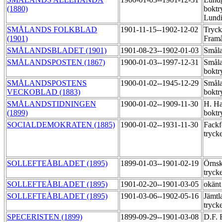
(1880)
boktr
Lund
SMÅLANDS FOLKBLAD
1901-11-15--1902-12-02
Tryck
(1901)
Fram
SMÅLANDSBLADET (1901)
1901-08-23--1902-01-03
Småla
SMÅLANDSPOSTEN (1867)
1900-01-03--1997-12-31
Småla
boktr
SMÅLANDSPOSTENS
1900-01-02--1945-12-29
Småla
VECKOBLAD (1883)
boktr
SMÅLANDSTIDNINGEN
1900-01-02--1909-11-30
H. Ha
(1899)
boktr
SOCIALDEMOKRATEN (1885)
1900-01-02--1931-11-30
Fackf
tryck
SOLLEFTEÅBLADET (1895)
1899-01-03--1901-02-19
Örnsk
tryck
SOLLEFTEÅBLADET (1895)
1901-02-20--1901-03-05
okän
SOLLEFTEÅBLADET (1895)
1901-03-06--1902-05-16
Jämtl
tryck
SPECERISTEN (1899)
1899-09-29--1901-03-08
D.F. 