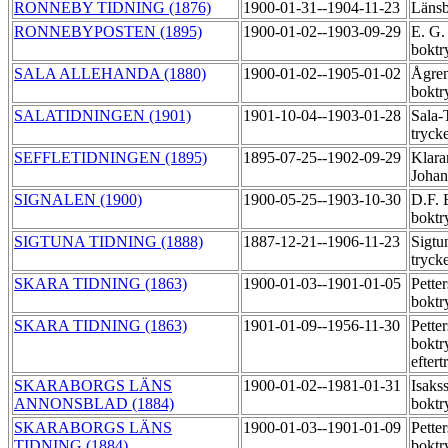
RONNEBY TIDNING (1876)
1900-01-31--1904-11-23
Länsb
RONNEBYPOSTEN (1895)
1900-01-02--1903-09-29
E. G.
boktr
SALA ALLEHANDA (1880)
1900-01-02--1905-01-02
Ågre
boktr
SALATIDNINGEN (1901)
1901-10-04--1903-01-28
Sala-
tryck
SEFFLETIDNINGEN (1895)
1895-07-25--1902-09-29
Klara
Joha
SIGNALEN (1900)
1900-05-25--1903-10-30
D.F. 
boktr
SIGTUNA TIDNING (1888)
1887-12-21--1906-11-23
Sigtu
tryck
SKARA TIDNING (1863)
1900-01-03--1901-01-05
Pette
boktr
SKARA TIDNING (1863)
1901-01-09--1956-11-30
Pette
boktr
efter
SKARABORGS LÄNS
1900-01-02--1981-01-31
Isaks
ANNONSBLAD (1884)
boktr
SKARABORGS LÄNS
1900-01-03--1901-01-09
Pette
TIDNING (1884)
boktr