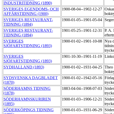
INDUSTRITIDNING (1890)
SVERIGES EGENDOMS- OCH
1900-08-04--1902-12-27
Oskar
AFFÄRSTIDNING (1900)
boktr
SVERIGES RESTAURANT-
1900-01-05--1901-05-04
Seger
TIDNING (1894)
SVERIGES RESTAURANT-
1901-05-25--1901-12-31
P. A.
TIDNING (1894)
efter
SVERIGES
1900-01-02--1901-10-08
Nya d
SJÖFARTSTIDNING (1893)
tidni
tryck
SVERIGES
1901-10-30--1901-11-19
Link
SJÖFARTSTIDNING (1893)
SYDHALLAND (1893)
1900-01-02--1931-04-25
Theo
boktr
SYDSVENSKA DAGBLADET
1900-01-02--1942-05-16
Förla
(1870)
tryck
SÖDERHAMNS TIDNING
1883-04-04--1908-07-03
Söde
(1878)
tryck
SÖDERHAMNSKURIREN
1900-01-03--1906-12-21
Söder
(1895)
tryck
SÖDERKÖPINGS TIDNING
1900-01-03--1931-06-29
Söder