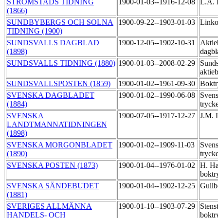
STRÖMSTADS TIDNING
1900-01-03--1916-12-08
L.A. 
(1866)
SUNDBYBERGS OCH SOLNA
1900-09-22--1903-01-03
Link
TIDNING (1900)
SUNDSVALLS DAGBLAD
1900-12-05--1902-10-31
Aktie
(1898)
dagbl
SUNDSVALLS TIDNING (1880)
1900-01-03--2008-02-29
Sunds
aktie
SUNDSVALLSPOSTEN (1859)
1900-01-02--1961-09-30
Boktr
SVENSKA DAGBLADET
1900-01-02--1990-06-08
Svens
(1884)
tryck
SVENSKA
1900-07-05--1917-12-27
J.M. 
LANDTMANNATIDNINGEN
(1898)
SVENSKA MORGONBLADET
1900-01-02--1909-11-03
Svens
(1890)
tryck
SVENSKA POSTEN (1873)
1900-01-04--1976-01-02
H. Ha
boktr
SVENSKA SÄNDEBUDET
1900-01-04--1902-12-25
Gullb
(1881)
SVERIGES ALLMÄNNA
1900-01-10--1903-07-29
Stens
HANDELS- OCH
boktr