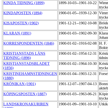
KINDA TIDNING (1899)
1899-10-03--1901-10-22
Wimm
tryck
KINDAPOSTEN (1894)
1900-01-05--1939-12-30
Vimme
tryck
KISAPOSTEN (1902)
1901-12-21--1902-10-08
Bröde
tryck
KLARAN (1891)
1900-01-03--1902-09-30
Klaran
Joha
KORRESPONDENTEN (1846)
1900-01-02--1916-02-08
H. F.
Boktr
KRISTIANSTADS LÄNS
1900-01-02--1954-12-31
Kristi
TIDNING (1896)
tidni
KRISTIANSTADSBLADET
1900-01-02--1964-10-30
Krist
(1856)
tryck
KRISTINEHAMNSTIDNINGEN
1900-01-04--1903-12-31
Forse
(1880)
KRÖNIKAN (1901)
1901-12-07--1907-04-13
Bonni
aktie
KÖPINGSPOSTEN (1887)
1900-01-03--1963-06-21
Köpin
tryck
LANDSKRONAKURIREN
1900-01-09--1901-10-10
Utkik