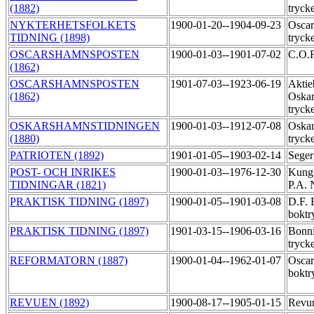
(1882)
tryck
NYKTERHETSFOLKETS
1900-01-20--1904-09-23
Oscar
TIDNING (1898)
tryck
OSCARSHAMNSPOSTEN
1900-01-03--1901-07-02
C.O.F
(1862)
OSCARSHAMNSPOSTEN
1901-07-03--1923-06-19
Aktie
(1862)
Oskar
tryck
OSKARSHAMNSTIDNINGEN
1900-01-03--1912-07-08
Oskar
(1880)
tryck
PATRIOTEN (1892)
1901-01-05--1903-02-14
Seger
POST- OCH INRIKES
1900-01-03--1976-12-30
Kungl
TIDNINGAR (1821)
P.A. 
PRAKTISK TIDNING (1897)
1900-01-05--1901-03-08
D.F. 
boktr
PRAKTISK TIDNING (1897)
1901-03-15--1906-03-16
Bonni
tryck
REFORMATORN (1887)
1900-01-04--1962-01-07
Oscar
boktr
REVUEN (1892)
1900-08-17--1905-01-15
Revun