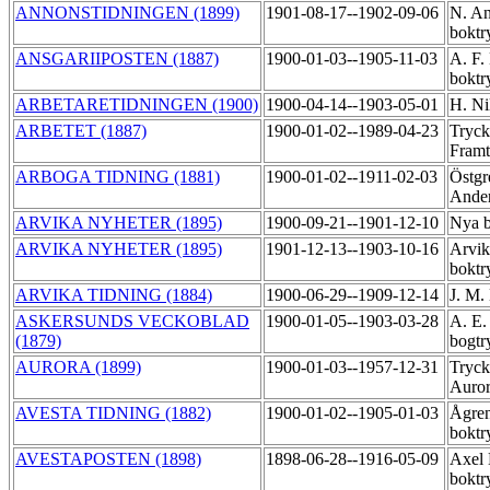
ANNONSTIDNINGEN (1899)
1901-08-17--1902-09-06
N. An
boktr
ANSGARIIPOSTEN (1887)
1900-01-03--1905-11-03
A. F.
boktr
ARBETARETIDNINGEN (1900)
1900-04-14--1903-05-01
H. Ni
ARBETET (1887)
1900-01-02--1989-04-23
Tryck
Fram
ARBOGA TIDNING (1881)
1900-01-02--1911-02-03
Östgr
Ander
ARVIKA NYHETER (1895)
1900-09-21--1901-12-10
Nya b
ARVIKA NYHETER (1895)
1901-12-13--1903-10-16
Arvik
boktr
ARVIKA TIDNING (1884)
1900-06-29--1909-12-14
J. M.
ASKERSUNDS VECKOBLAD
1900-01-05--1903-03-28
A. E.
(1879)
bogtr
AURORA (1899)
1900-01-03--1957-12-31
Tryck
Auror
AVESTA TIDNING (1882)
1900-01-02--1905-01-03
Ågre
boktr
AVESTAPOSTEN (1898)
1898-06-28--1916-05-09
Axel
boktr