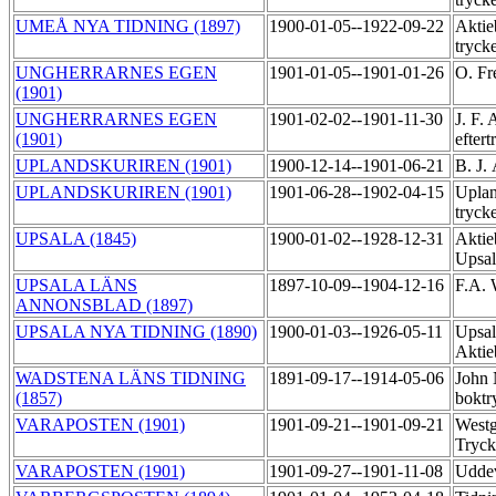
UMEÅ NYA TIDNING (1897)
1900-01-05--1922-09-22
Aktie
tryck
UNGHERRARNES EGEN
1901-01-05--1901-01-26
O. Fr
(1901)
UNGHERRARNES EGEN
1901-02-02--1901-11-30
J. F.
(1901)
efter
UPLANDSKURIREN (1901)
1900-12-14--1901-06-21
B. J.
UPLANDSKURIREN (1901)
1901-06-28--1902-04-15
Uplan
tryck
UPSALA (1845)
1900-01-02--1928-12-31
Aktie
Upsal
UPSALA LÄNS
1897-10-09--1904-12-16
F.A.
ANNONSBLAD (1897)
UPSALA NYA TIDNING (1890)
1900-01-03--1926-05-11
Upsal
Aktie
WADSTENA LÄNS TIDNING
1891-09-17--1914-05-06
John 
(1857)
boktr
VARAPOSTEN (1901)
1901-09-21--1901-09-21
Westg
Tryck
VARAPOSTEN (1901)
1901-09-27--1901-11-08
Uddev