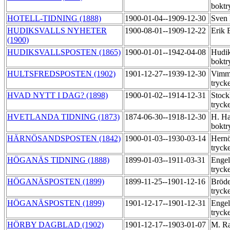
boktr
HOTELL-TIDNING (1888)
1900-01-04--1909-12-30
Sven 
HUDIKSVALLS NYHETER
1900-08-01--1909-12-22
Erik 
(1900)
HUDIKSVALLSPOSTEN (1865)
1900-01-01--1942-04-08
Hudik
boktr
HULTSFREDSPOSTEN (1902)
1901-12-27--1939-12-30
Vimme
tryck
HVAD NYTT I DAG? (1898)
1900-01-02--1914-12-31
Stock
tryck
HVETLANDA TIDNING (1873)
1874-06-30--1918-12-30
H. Ha
boktr
HÄRNÖSANDSPOSTEN (1842)
1900-01-03--1930-03-14
Hernö
tryck
HÖGANÄS TIDNING (1888)
1899-01-03--1911-03-31
Engel
tryck
HÖGANÄSPOSTEN (1899)
1899-11-25--1901-12-16
Bröde
tryck
HÖGANÄSPOSTEN (1899)
1901-12-17--1901-12-31
Engel
tryck
HÖRBY DAGBLAD (1902)
1901-12-17--1903-01-07
M. R