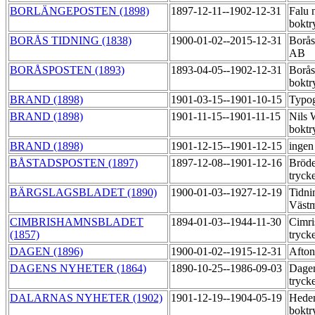
BORLÄNGEPOSTEN (1898)
1897-12-11--1902-12-31
Falu 
boktr
BORÅS TIDNING (1838)
1900-01-02--2015-12-31
Borås
AB
BORÅSPOSTEN (1893)
1893-04-05--1902-12-31
Borås
boktr
BRAND (1898)
1901-03-15--1901-10-15
Typog
BRAND (1898)
1901-11-15--1901-11-15
Nils 
boktr
BRAND (1898)
1901-12-15--1901-12-15
ingen
BÅSTADSPOSTEN (1897)
1897-12-08--1901-12-16
Bröde
tryck
BÄRGSLAGSBLADET (1890)
1900-01-03--1927-12-19
Tidni
Västm
CIMBRISHAMNSBLADET
1894-01-03--1944-11-30
Cimri
(1857)
tryck
DAGEN (1896)
1900-01-02--1915-12-31
Afton
DAGENS NYHETER (1864)
1890-10-25--1986-09-03
Dagen
tryck
DALARNAS NYHETER (1902)
1901-12-19--1904-05-19
Hede
boktr