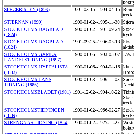
boktr
SPECERISTEN (1899)
1901-03-15--1904-04-15
Bonni
tryck
STJERNAN (1890)
1900-01-02--1905-11-30
Stjer
STOCKHOLMS DAGBLAD
1900-01-02--1901-09-24
Stock
(1824)
tryck
STOCKHOLMS DAGBLAD
1901-09-25--1906-03-18
Stock
(1824)
aktie
STOCKHOLMS GAMLA
1900-01-06--1903-03-07
J.W. 
HANDELSTIDNING (1897)
STOCKHOLMS HYRESLISTA
1900-01-06--1904-04-16
Iduns
(1882)
Hofbo
STOCKHOLMS LÄNS
1900-01-03--1906-11-03
Söder
TIDNING (1886)
Accid
STOCKHOLMSBLADET (1901)
1901-12-02--1904-10-22
Tidni
Stock
tryck
STOCKHOLMSTIDNINGEN
1900-01-02--1966-02-27
Stock
(1889)
tryck
STRENGNÄS TIDNING (1854)
1900-01-02--1925-11-27
Weste
boktr