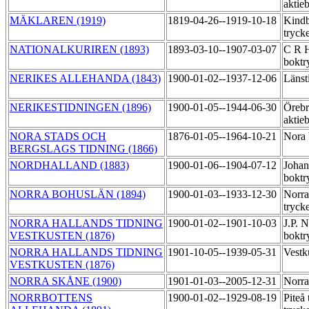
aktie
MÄKLAREN (1919)
1819-04-26--1919-10-18
Kindb
tryck
NATIONALKURIREN (1893)
1893-03-10--1907-03-07
C R H
boktr
NERIKES ALLEHANDA (1843)
1900-01-02--1937-12-06
Länst
NERIKESTIDNINGEN (1896)
1900-01-05--1944-06-30
Örebr
aktie
NORA STADS OCH
1876-01-05--1964-10-21
Nora 
BERGSLAGS TIDNING (1866)
NORDHALLAND (1883)
1900-01-06--1904-07-12
Johan
boktr
NORRA BOHUSLÄN (1894)
1900-01-03--1933-12-30
Norra
tryck
NORRA HALLANDS TIDNING
1900-01-02--1901-10-03
J.P. 
VESTKUSTEN (1876)
boktr
NORRA HALLANDS TIDNING
1901-10-05--1939-05-31
Vestk
VESTKUSTEN (1876)
NORRA SKÅNE (1900)
1901-01-03--2005-12-31
Norra
NORRBOTTENS
1900-01-02--1929-08-19
Piteå 