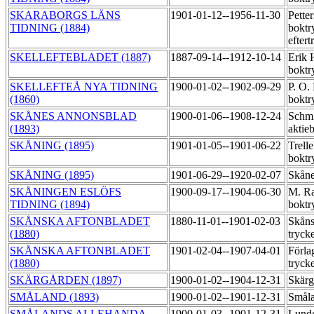
SKARABORGS LÄNS
1901-01-12--1956-11-30
Pette
TIDNING (1884)
boktr
efter
SKELLEFTEBLADET (1887)
1887-09-14--1912-10-14
Erik 
boktr
SKELLEFTEÅ NYA TIDNING
1900-01-02--1902-09-29
P. O.
(1860)
boktr
SKÅNES ANNONSBLAD
1900-01-06--1908-12-24
Schmi
(1893)
aktie
SKÅNING (1895)
1901-01-05--1901-06-22
Trell
boktr
SKÅNING (1895)
1901-06-29--1920-02-07
Skåne
SKÅNINGEN ESLÖFS
1900-09-17--1904-06-30
M. R
TIDNING (1894)
boktr
SKÅNSKA AFTONBLADET
1880-11-01--1901-02-03
Skåns
(1880)
tryck
SKÅNSKA AFTONBLADET
1901-02-04--1907-04-01
Förla
(1880)
tryck
SKÄRGÅRDEN (1897)
1900-01-02--1904-12-31
Skärg
SMÅLAND (1893)
1900-01-02--1901-12-31
Småla
SMÅLANDS ALLEHANDA
1900-01-03--1901-12-31
Lund