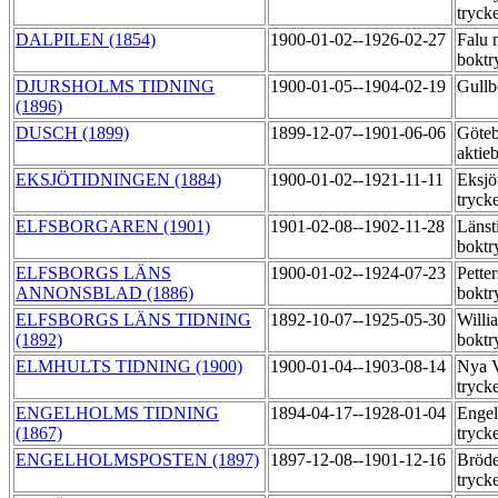
tryck
DALPILEN (1854)
1900-01-02--1926-02-27
Falu 
boktr
DJURSHOLMS TIDNING
1900-01-05--1904-02-19
Gullb
(1896)
DUSCH (1899)
1899-12-07--1901-06-06
Göteb
aktie
EKSJÖTIDNINGEN (1884)
1900-01-02--1921-11-11
Eksjö
tryck
ELFSBORGAREN (1901)
1901-02-08--1902-11-28
Länst
boktr
ELFSBORGS LÄNS
1900-01-02--1924-07-23
Pette
ANNONSBLAD (1886)
boktr
ELFSBORGS LÄNS TIDNING
1892-10-07--1925-05-30
Willi
(1892)
boktr
ELMHULTS TIDNING (1900)
1900-01-04--1903-08-14
Nya V
tryck
ENGELHOLMS TIDNING
1894-04-17--1928-01-04
Engel
(1867)
tryck
ENGELHOLMSPOSTEN (1897)
1897-12-08--1901-12-16
Bröde
tryck