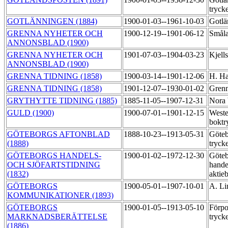
tryck
GOTLÄNNINGEN (1884)
1900-01-03--1961-10-03
Gotlä
GRENNA NYHETER OCH
1900-12-19--1901-06-12
Småla
ANNONSBLAD (1900)
GRENNA NYHETER OCH
1901-07-03--1904-03-23
Kjell
ANNONSBLAD (1900)
GRENNA TIDNING (1858)
1900-03-14--1901-12-06
H. Ha
GRENNA TIDNING (1858)
1901-12-07--1930-01-02
Grenn
GRYTHYTTE TIDNING (1885)
1885-11-05--1907-12-31
Nora 
GULD (1900)
1900-07-01--1901-12-15
Weste
boktr
GÖTEBORGS AFTONBLAD
1888-10-23--1913-05-31
Göteb
(1888)
tryck
GÖTEBORGS HANDELS-
1900-01-02--1972-12-30
Göteb
OCH SJÖFARTSTIDNING
hande
(1832)
aktie
GÖTEBORGS
1900-05-01--1907-10-01
A. Li
KOMMUNIKATIONER (1893)
GÖTEBORGS
1900-01-05--1913-05-10
Förpo
MARKNADSBERÄTTELSE
tryck
(1886)