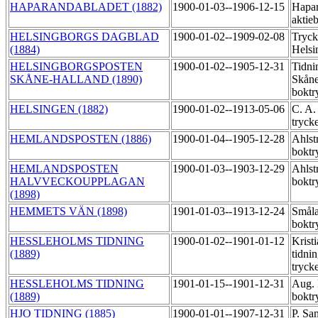
HAPARANDABLADET (1882)
1900-01-03--1906-12-15
Hapa
aktie
HELSINGBORGS DAGBLAD
1900-01-02--1909-02-08
Tryck
(1884)
Helsi
HELSINGBORGSPOSTEN
1900-01-02--1905-12-31
Tidni
SKÅNE-HALLAND (1890)
Skåne
boktr
HELSINGEN (1882)
1900-01-02--1913-05-06
C. A.
tryck
HEMLANDSPOSTEN (1886)
1900-01-04--1905-12-28
Ahlst
boktr
HEMLANDSPOSTEN
1900-01-03--1903-12-29
Ahlst
HALVVECKOUPPLAGAN
boktr
(1898)
HEMMETS VÄN (1898)
1901-01-03--1913-12-24
Småla
boktr
HESSLEHOLMS TIDNING
1900-01-02--1901-01-12
Kristi
(1889)
tidni
tryck
HESSLEHOLMS TIDNING
1901-01-15--1901-12-31
Aug. 
(1889)
boktr
HJO TIDNING (1885)
1900-01-01--1907-12-31
P. Sa