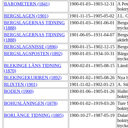
BAROMETERN (1841)
1900-01-03--1903-12-31
A Pet
boktr
BERGSLAGEN (1901)
1901-11-15--1905-05-02
J.L. 
BERGSLAGERNAS TIDNING
1900-01-03--1901-06-01
Bergs
(1888)
tryck
BERGSLAGERNAS TIDNING
1901-06-05--1931-04-07
Bergs
(1888)
aktie
BERGSLAGSNISSE (1896)
1900-01-15--1902-12-15
Bergs
BERGSLAGSPOSTEN (1892)
1900-01-03--1934-10-31
Bärgs
tryck
BLEKINGE LÄNS TIDNING
1900-02-01--1905-08-15
Länsb
(1870)
BLEKINGEKURIREN (1892)
1900-01-02--1905-08-26
Nya b
BLIXTEN (1901)
1901-11-02--1902-01-23
A. Sti
BODEN (1900)
1900-01-06--1905-01-26
Hallm
boktr
BOHUSLÄNINGEN (1878)
1900-01-02--1919-03-26
Ture
boktr
BORLÄNGE TIDNING (1885)
1900-10-27--1987-05-19
Dalar
boktr
tryck