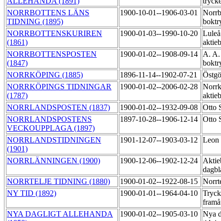
ALLEHANDA (1891)
tryck
NORRBOTTENS LÄNS
1900-10-01--1906-03-01
Norrb
TIDNING (1895)
boktr
NORRBOTTENSKURIREN
1900-01-03--1990-10-20
Luleå
(1861)
aktie
NORRBOTTENSPOSTEN
1900-01-02--1908-09-14
A. A.
(1847)
boktr
NORRKÖPING (1885)
1896-11-14--1902-07-21
Östgö
NORRKÖPINGS TIDNINGAR
1900-01-02--2006-02-28
Norrk
(1787)
aktie
NORRLANDSPOSTEN (1837)
1900-01-02--1932-09-08
Otto 
NORRLANDSPOSTENS
1897-10-28--1906-12-14
Otto 
VECKOUPPLAGA (1897)
NORRLANDSTIDNINGEN
1901-12-07--1903-03-12
Leon 
(1901)
NORRLÄNNINGEN (1900)
1900-12-06--1902-12-24
Aktie
dagbl
NORRTELJE TIDNING (1880)
1900-01-02--1922-08-15
Norrt
NY TID (1892)
1900-01-01--1964-04-10
Tryck
framå
NYA DAGLIGT ALLEHANDA
1900-01-02--1905-03-10
Nya d