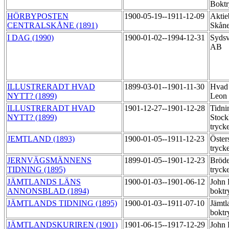
Boktr
HÖRBYPOSTEN
1900-05-19--1911-12-09
Aktie
CENTRALSKÅNE (1891)
Skåne
I DAG (1990)
1900-01-02--1994-12-31
Sydsv
AB
ILLUSTRERADT HVAD
1899-03-01--1901-11-30
Hvad 
NYTT? (1899)
Leon
ILLUSTRERADT HVAD
1901-12-27--1901-12-28
Tidni
NYTT? (1899)
Stock
tryck
JEMTLAND (1893)
1900-01-05--1911-12-23
Öster
tryck
JERNVÄGSMÄNNENS
1899-01-05--1901-12-23
Bröde
TIDNING (1895)
tryck
JÄMTLANDS LÄNS
1900-01-03--1901-06-12
John 
ANNONSBLAD (1894)
boktr
JÄMTLANDS TIDNING (1895)
1900-01-03--1911-07-10
Jämtl
boktr
JÄMTLANDSKURIREN (1901)
1901-06-15--1917-12-29
John 