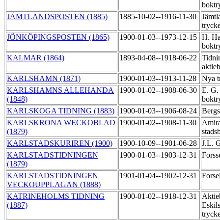
boktr
JÄMTLANDSPOSTEN (1885)
1885-10-02--1916-11-30
Jämtl
tryck
JÖNKÖPINGSPOSTEN (1865)
1900-01-03--1973-12-15
H. Ha
boktr
KALMAR (1864)
1893-04-08--1918-06-22
Tidni
aktie
KARLSHAMN (1871)
1900-01-03--1913-11-28
Nya t
KARLSHAMNS ALLEHANDA
1900-01-02--1908-06-30
E. G.
(1848)
boktr
KARLSKOGA TIDNING (1883)
1900-01-03--1906-08-24
Bergs
KARLSKRONA WECKOBLAD
1900-01-02--1908-11-30
Amira
(1879)
stads
KARLSTADSKURIREN (1900)
1900-10-09--1901-06-28
J.L. 
KARLSTADSTIDNINGEN
1900-01-03--1903-12-31
Forss
(1879)
KARLSTADSTIDNINGEN
1901-01-04--1902-12-31
Forse
VECKOUPPLAGAN (1888)
KATRINEHOLMS TIDNING
1900-01-02--1918-12-31
Aktie
(1887)
Eskil
tryck