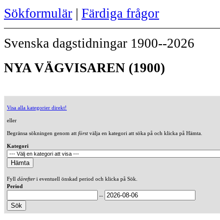
Sökformulär
|
Färdiga frågor
Svenska dagstidningar 1900--2026
NYA VÄGVISAREN (1900)
Visa alla kategorier direkt!
eller
Begränsa sökningen genom att
först
välja en kategori att söka på och klicka på Hämta.
Kategori
Fyll
därefter
i eventuell önskad period och klicka på Sök.
Period
--