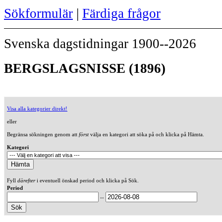
Sökformulär
|
Färdiga frågor
Svenska dagstidningar 1900--2026
BERGSLAGSNISSE (1896)
Visa alla kategorier direkt!
eller
Begränsa sökningen genom att
först
välja en kategori att söka på och klicka på Hämta.
Kategori
Fyll
därefter
i eventuell önskad period och klicka på Sök.
Period
--