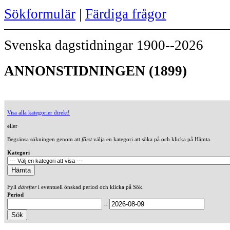
Sökformulär
|
Färdiga frågor
Svenska dagstidningar 1900--2026
ANNONSTIDNINGEN (1899)
Visa alla kategorier direkt!
eller
Begränsa sökningen genom att
först
välja en kategori att söka på och klicka på Hämta.
Kategori
Fyll
därefter
i eventuell önskad period och klicka på Sök.
Period
--