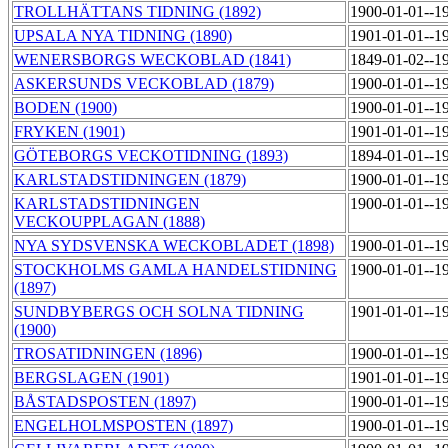
TROLLHÄTTANS TIDNING (1892)
1900-01-01--1
UPSALA NYA TIDNING (1890)
1901-01-01--1
WENERSBORGS WECKOBLAD (1841)
1849-01-02--1
ASKERSUNDS VECKOBLAD (1879)
1900-01-01--1
BODEN (1900)
1900-01-01--1
FRYKEN (1901)
1901-01-01--1
GÖTEBORGS VECKOTIDNING (1893)
1894-01-01--1
KARLSTADSTIDNINGEN (1879)
1900-01-01--1
KARLSTADSTIDNINGEN
1900-01-01--1
VECKOUPPLAGAN (1888)
NYA SYDSVENSKA WECKOBLADET (1898)
1900-01-01--1
STOCKHOLMS GAMLA HANDELSTIDNING
1900-01-01--1
(1897)
SUNDBYBERGS OCH SOLNA TIDNING
1901-01-01--1
(1900)
TROSATIDNINGEN (1896)
1900-01-01--1
BERGSLAGEN (1901)
1901-01-01--1
BÅSTADSPOSTEN (1897)
1900-01-01--1
ENGELHOLMSPOSTEN (1897)
1900-01-01--1