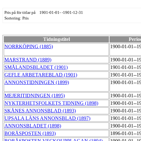
Pris på för titlar på 1901-01-01- -1901-12-31
Sortering: Pris
Tidningstitel
Perio
NORRKÖPING (1885)
1900-01-01--1
MARSTRAND (1889)
1900-01-01--1
SMÅLANDSBLADET (1901)
1901-01-01--1
GEFLE ARBETAREBLAD (1901)
1901-01-01--1
ANNONSTIDNINGEN (1899)
1900-01-01--1
MEJERITIDNINGEN (1895)
1900-01-01--1
NYKTERHETSFOLKETS TIDNING (1898)
1900-01-01--1
SKÅNES ANNONSBLAD (1893)
1900-01-01--1
UPSALA LÄNS ANNONSBLAD (1897)
1901-01-01--1
ANNONSBLADET (1898)
1900-01-01--1
BORÅSPOSTEN (1893)
1896-01-01--1
BORÅSPOSTEN VECKOUPPLAGAN (1894)
1900-01-01--1