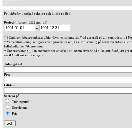
Fyll
därefter
i önskad sökning och klicka på
Sök
.
Period
(i formen: åååå-mm-dd)
--
* Sökningen högertrunkeras alltid, d.v.s. en söknng på
Fred
ger träff på allt som börjar på
Fr
* Vänstertrunkering kan göras med procenttecken, t.ex. vid sökning på förnamn
%Joel
eller 
fullständig titel
%konservativ
.
* Understrykning _ kan användas för att söka t.ex. namn stavade på olika sätt.
Lind_vist
ger t
såväl
Lindkvist
som
Lindqvist
.
Tidningstitel
Pris
Edition
Sortera på
Tidningstitel
Startdatum
Pris