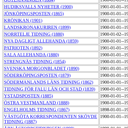
HUDIKSVALLS NYHETER (1900)
1901-01-01--1
JÖNKÖPINGSPOSTEN (1865)
1900-01-01--1
KRÖNIKAN (1901)
1901-01-01--1
LANDSKRONAKURIREN (1899)
1900-01-01--1
NORRTELJE TIDNING (1880)
1900-01-02--1
NYA DAGLIGT ALLEHANDA (1859)
1900-01-01--1
PATRIOTEN (1892)
1901-01-01--1
SALA ALLEHANDA (1880)
1900-01-01--1
STRENGNÄS TIDNING (1854)
1900-01-01--1
SVENSKA MORGONBLADET (1890)
1901-01-01--1
SÖDERKÖPINGSPOSTEN (1879)
1900-01-01--1
SÖDERMANLANDS LÄNS TIDNING (1862)
1900-01-01--1
TIDNING FÖR FALU LÄN OCH STAD (1839)
1900-01-01--1
YSTADSPOSTEN (1885)
1900-01-01--1
ÖSTRA VESTMANLAND (1888)
1900-01-01--1
ENGELHOLMS TIDNING (1867)
1898-01-01--1
VÄSTGÖTA KORRESPONDENTEN SKÖVDE
1900-01-01--1
TIDNING (1887)