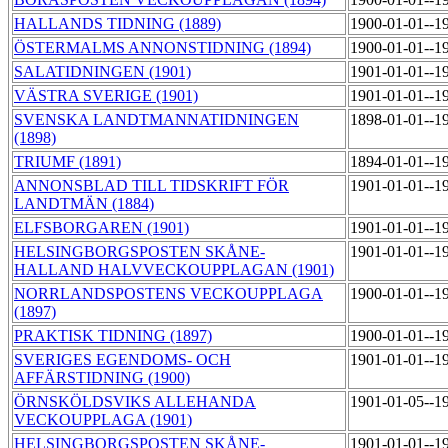
HALLANDS TIDNING (1889)
1900-01-01--1
ÖSTERMALMS ANNONSTIDNING (1894)
1900-01-01--1
SALATIDNINGEN (1901)
1901-01-01--1
VÄSTRA SVERIGE (1901)
1901-01-01--1
SVENSKA LANDTMANNATIDNINGEN
1898-01-01--1
(1898)
TRIUMF (1891)
1894-01-01--1
ANNONSBLAD TILL TIDSKRIFT FÖR
1901-01-01--1
LANDTMÄN (1884)
ELFSBORGAREN (1901)
1901-01-01--1
HELSINGBORGSPOSTEN SKÅNE-
1901-01-01--1
HALLAND HALVVECKOUPPLAGAN (1901)
NORRLANDSPOSTENS VECKOUPPLAGA
1900-01-01--1
(1897)
PRAKTISK TIDNING (1897)
1900-01-01--1
SVERIGES EGENDOMS- OCH
1901-01-01--1
AFFÄRSTIDNING (1900)
ÖRNSKÖLDSVIKS ALLEHANDA
1901-01-05--1
VECKOUPPLAGA (1901)
HELSINGBORGSPOSTEN SKÅNE-
1901-01-01--1