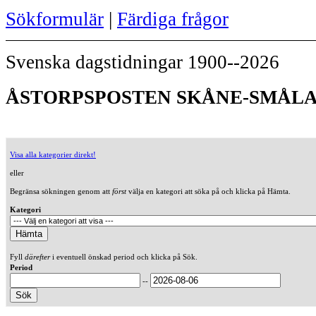
Sökformulär
|
Färdiga frågor
Svenska dagstidningar 1900--2026
ÅSTORPSPOSTEN SKÅNE-SMÅLAN
Visa alla kategorier direkt!
eller
Begränsa sökningen genom att
först
välja en kategori att söka på och klicka på Hämta.
Kategori
Fyll
därefter
i eventuell önskad period och klicka på Sök.
Period
--