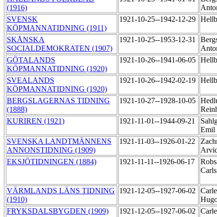
(1916)
Anto
SVENSK
1921-10-25--1942-12-29
Hell
KÖPMANNATIDNING (1911)
SKÅNSKA
1921-10-25--1953-12-31
Bergs
SOCIALDEMOKRATEN (1907)
Anto
GÖTALANDS
1921-10-26--1941-06-05
Hellb
KÖPMANNATIDNING (1920)
SVEALANDS
1921-10-26--1942-02-19
Hellb
KÖPMANNATIDNING (1920)
BERGSLAGERNAS TIDNING
1921-10-27--1928-10-05
Hedl
(1888)
Rein
KURIREN (1921)
1921-11-01--1944-09-21
Sahlg
Emil
SVENSKA LANDTMÄNNENS
1921-11-03--1926-01-22
Zach
ANNONSTIDNING (1909)
Arvi
EKSJÖTIDNINGEN (1884)
1921-11-11--1926-06-17
Robs
Carl
VÄRMLANDS LÄNS TIDNING
1921-12-05--1927-06-02
Carle
(1910)
Hugo
FRYKSDALSBYGDEN (1909)
1921-12-05--1927-06-02
Carle