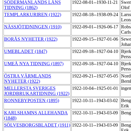
SÖDERMANLANDS LÄNS
1922-08-01--1930-11-21
Swen
TIDNING (1862)
Olof
TEMPLARKURIREN (1922)
1922-08-18--1938-09-24
Larss
Leon
NÄSSJÖTIDNINGEN (1910)
1922-09-01--1926-06-17
Robs
Carl
BORÅS NYHETER (1922)
1922-09-15--1927-01-06
Sewer
Joha
UMEBLADET (1847)
1922-09-18--1927-04-10
Bjerk
Pers
UMEÅ NYA TIDNING (1897)
1922-09-18--1927-04-10
Bjerk
Pers
ÖSTRA VÄRMLANDS
1922-09-21--1927-05-05
Nord
NYHETER (1922)
Bern
MELLERSTA SVERIGES
1922-10-04--1925-01-01
ingen
JORDBRUKARTIDNING (1922)
RONNEBYPOSTEN (1895)
1922-10-11--1943-03-02
Beng
Erik
KARLSHAMNS ALLEHANDA
1922-10-11--1943-03-09
Beng
(1848)
SÖLVESBORGSBLADET (1911)
1922-10-11--1943-03-09
Beng
Erik