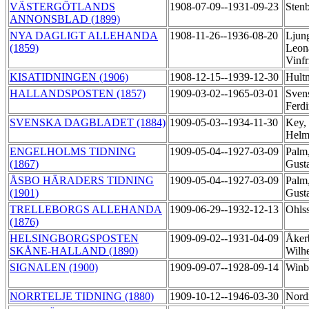
VÄSTERGÖTLANDS
1908-07-09--1931-09-23
Sten
ANNONSBLAD (1899)
NYA DAGLIGT ALLEHANDA
1908-11-26--1936-08-20
Ljun
(1859)
Leona
Vinf
KISATIDNINGEN (1906)
1908-12-15--1939-12-30
Hult
HALLANDSPOSTEN (1857)
1909-03-02--1965-03-01
Sven
Ferd
SVENSKA DAGBLADET (1884)
1909-05-03--1934-11-30
Key,
Helm
ENGELHOLMS TIDNING
1909-05-04--1927-03-09
Palm
(1867)
Gust
ÅSBO HÄRADERS TIDNING
1909-05-04--1927-03-09
Palm
(1901)
Gust
TRELLEBORGS ALLEHANDA
1909-06-29--1932-12-13
Ohlss
(1876)
HELSINGBORGSPOSTEN
1909-09-02--1931-04-09
Åker
SKÅNE-HALLAND (1890)
Wilh
SIGNALEN (1900)
1909-09-07--1928-09-14
Winb
NORRTELJE TIDNING (1880)
1909-10-12--1946-03-30
Nordi