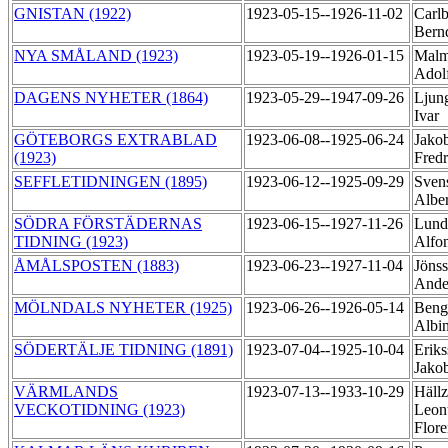
GNISTAN (1922)
1923-05-15--1926-11-02
Carlb
Bern
NYA SMÅLAND (1923)
1923-05-19--1926-01-15
Malm
Adol
DAGENS NYHETER (1864)
1923-05-29--1947-09-26
Ljung
Ivar
GÖTEBORGS EXTRABLAD
1923-06-08--1925-06-24
Jako
(1923)
Fred
SEFFLETIDNINGEN (1895)
1923-06-12--1925-09-29
Sven
Albe
SÖDRA FÖRSTÄDERNAS
1923-06-15--1927-11-26
Lunde
TIDNING (1923)
Alfo
ÅMÅLSPOSTEN (1883)
1923-06-23--1927-11-04
Jöns
Ande
MÖLNDALS NYHETER (1925)
1923-06-26--1926-05-14
Bengt
Albi
SÖDERTÄLJE TIDNING (1891)
1923-07-04--1925-10-04
Eriks
Jako
VÄRMLANDS
1923-07-13--1933-10-29
Hällz
VECKOTIDNING (1923)
Leon
Flor