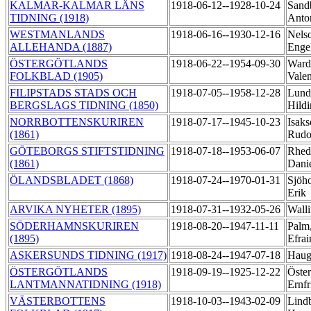
KALMAR-KALMAR LÄNS
1918-06-12--1928-10-24
Sand
TIDNING (1918)
Anto
WESTMANLANDS
1918-06-16--1930-12-16
Nels
ALLEHANDA (1887)
Enge
ÖSTERGÖTLANDS
1918-06-22--1954-09-30
Ward
FOLKBLAD (1905)
Vale
FILIPSTADS STADS OCH
1918-07-05--1958-12-28
Lund
BERGSLAGS TIDNING (1850)
Hild
NORRBOTTENSKURIREN
1918-07-17--1945-10-23
Isaks
(1861)
Rudo
GÖTEBORGS STIFTSTIDNING
1918-07-18--1953-06-07
Rhedi
(1861)
Dani
ÖLANDSBLADET (1868)
1918-07-24--1970-01-31
Sjöh
Erik
ARVIKA NYHETER (1895)
1918-07-31--1932-05-26
Walli
SÖDERHAMNSKURIREN
1918-08-20--1947-11-11
Palm
(1895)
Efra
ASKERSUNDS TIDNING (1917)
1918-08-24--1947-07-18
Haug
ÖSTERGÖTLANDS
1918-09-19--1925-12-22
Öster
LANTMANNATIDNING (1918)
Ernf
VÄSTERBOTTENS
1918-10-03--1943-02-09
Lindb