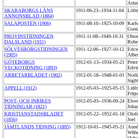
Artu
SKARABORGS LÄNS
1911-06-23--1934-11-04
Löfst
ANNONSBLAD (1884)
SALAPOSTEN (1906)
1911-08-10--1925-10-09
Karls
Gust
PROVINSTIDNINGEN
1911-11-08--1949-10-31
Olso
DALSLAND (1911)
Robe
SÖLVESBORGSTIDNINGEN
1911-12-06--1927-10-12
Erics
(1905)
Albe
GÖTEBORGS
1912-01-13--1934-05-21
Peter
VECKOTIDNING (1893)
Edvi
ARBETARBLADET (1902)
1912-01-18--1948-01-01
Norli
Sigfr
APPELL (1912)
1912-05-03--1925-05-15
Lidé
Fritj
POST- OCH INRIKES
1912-05-03--1936-09-24
Elver
TIDNINGAR (1821)
Joha
KRISTIANSTADSBLADET
1912-05-22--1952-01-18
Olof
(1856)
Joel
JÄMTLANDS TIDNING (1895)
1912-10-01--1945-05-21
Annér
Wilh
(Joh