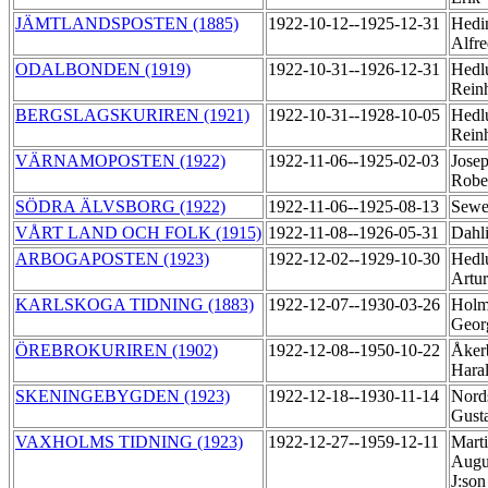
JÄMTLANDSPOSTEN (1885)
1922-10-12--1925-12-31
Hedi
Alfr
ODALBONDEN (1919)
1922-10-31--1926-12-31
Hedl
Rein
BERGSLAGSKURIREN (1921)
1922-10-31--1928-10-05
Hedl
Rein
VÄRNAMOPOSTEN (1922)
1922-11-06--1925-02-03
Jose
Robe
SÖDRA ÄLVSBORG (1922)
1922-11-06--1925-08-13
Sewe
VÅRT LAND OCH FOLK (1915)
1922-11-08--1926-05-31
Dahl
ARBOGAPOSTEN (1923)
1922-12-02--1929-10-30
Hedl
Artu
KARLSKOGA TIDNING (1883)
1922-12-07--1930-03-26
Holm
Geo
ÖREBROKURIREN (1902)
1922-12-08--1950-10-22
Åker
Hara
SKENINGEBYGDEN (1923)
1922-12-18--1930-11-14
Nord
Gust
VAXHOLMS TIDNING (1923)
1922-12-27--1959-12-11
Marti
Augu
J:so