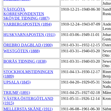
Juliu
VÄSTGÖTA
1910-12-21--1940-06-30
Sand
KORRESPONDENTEN
Rust
SKÖVDE TIDNING (1887)
VARBERGSPOSTEN (1894)
1910-12-24--1943-07-09
Ande
Leon
HUSKVARNAPOSTEN (1911)
1911-03-06--1949-11-01
Johan
Gust
ÖREBRO DAGBLAD (1900)
1911-03-31--1932-12-15
Öster
WESTGÖTEN (1888)
1911-03-31--1940-03-20
Sever
Otto
BORÅS TIDNING (1838)
1911-03-31--1940-03-20
Sewer
Otto
STOCKHOLMSTIDNINGEN
1911-04-13--1930-12-17
Rinm
(1889)
Benj
UPSALA (1845)
1911-04-20--1929-05-31
Söde
Nath
TRIUMF (1891)
1911-04-25--1927-02-18
Måns
VÄSTRA ÖSTERGÖTLAND
1911-05-11--1926-12-14
Kron
(1915)
MELLERSTA SKÅNE (1911)
1911-06-08--1961-06-30
Säfst