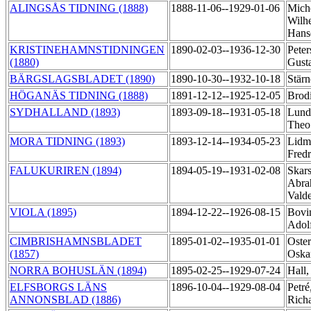
ALINGSÅS TIDNING (1888)
1888-11-06--1929-01-06
Mich
Wilh
Hans
KRISTINEHAMNSTIDNINGEN
1890-02-03--1936-12-30
Peter
(1880)
Gust
BÄRGSLAGSBLADET (1890)
1890-10-30--1932-10-18
Stärn
HÖGANÄS TIDNING (1888)
1891-12-12--1925-12-05
Brod
SYDHALLAND (1893)
1893-09-18--1931-05-18
Lund
The
MORA TIDNING (1893)
1893-12-14--1934-05-23
Lidm
Fred
FALUKURIREN (1894)
1894-05-19--1931-02-08
Skars
Abra
Vald
VIOLA (1895)
1894-12-22--1926-08-15
Bovi
Adol
CIMBRISHAMNSBLADET
1895-01-02--1935-01-01
Oste
(1857)
Oska
NORRA BOHUSLÄN (1894)
1895-02-25--1929-07-24
Hall,
ELFSBORGS LÄNS
1896-10-04--1929-08-04
Petré
ANNONSBLAD (1886)
Rich