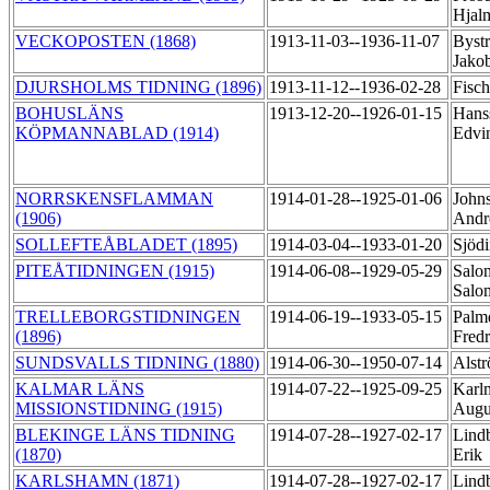
Hjal
VECKOPOSTEN (1868)
1913-11-03--1936-11-07
Byst
Jako
DJURSHOLMS TIDNING (1896)
1913-11-12--1936-02-28
Fisch
BOHUSLÄNS
1913-12-20--1926-01-15
Hans
KÖPMANNABLAD (1914)
Edvi
NORRSKENSFLAMMAN
1914-01-28--1925-01-06
John
(1906)
Andr
SOLLEFTEÅBLADET (1895)
1914-03-04--1933-01-20
Sjödi
PITEÅTIDNINGEN (1915)
1914-06-08--1929-05-29
Salo
Sal
TRELLEBORGSTIDNINGEN
1914-06-19--1933-05-15
Palmq
(1896)
Fredr
SUNDSVALLS TIDNING (1880)
1914-06-30--1950-07-14
Alst
KALMAR LÄNS
1914-07-22--1925-09-25
Karl
MISSIONSTIDNING (1915)
Augu
BLEKINGE LÄNS TIDNING
1914-07-28--1927-02-17
Lind
(1870)
Erik
KARLSHAMN (1871)
1914-07-28--1927-02-17
Lind