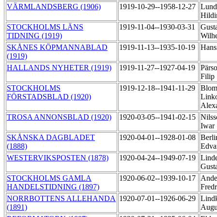
VÄRMLANDSBERG (1906)
1919-10-29--1958-12-27
Lund
Hild
STOCKHOLMS LÄNS
1919-11-04--1930-03-31
Gust
TIDNING (1919)
Wilh
SKÅNES KÖPMANNABLAD
1919-11-13--1935-10-19
Hans
(1919)
HALLANDS NYHETER (1919)
1919-11-27--1927-04-19
Pärs
Filip
STOCKHOLMS
1919-12-18--1941-11-29
Blom
FÖRSTADSBLAD (1920)
Link
Alex
TROSA ANNONSBLAD (1920)
1920-03-05--1941-02-15
Nilss
Iwar
SKÅNSKA DAGBLADET
1920-04-01--1928-01-08
Berli
(1888)
Edva
WESTERVIKSPOSTEN (1878)
1920-04-24--1949-07-19
Linde
Gust
STOCKHOLMS GAMLA
1920-06-02--1939-10-17
Ande
HANDELSTIDNING (1897)
Fred
NORRBOTTENS ALLEHANDA
1920-07-01--1926-06-29
Lindk
(1891)
Augu