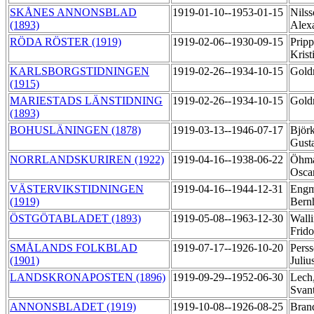
SKÅNES ANNONSBLAD
1919-01-10--1953-01-15
Nils
(1893)
Alex
RÖDA RÖSTER (1919)
1919-02-06--1930-09-15
Prip
Krist
KARLSBORGSTIDNINGEN
1919-02-26--1934-10-15
Gold
(1915)
MARIESTADS LÄNSTIDNING
1919-02-26--1934-10-15
Gold
(1893)
BOHUSLÄNINGEN (1878)
1919-03-13--1946-07-17
Björ
Gust
NORRLANDSKURIREN (1922)
1919-04-16--1938-06-22
Öhma
Osca
VÄSTERVIKSTIDNINGEN
1919-04-16--1944-12-31
Engm
(1919)
Bern
ÖSTGÖTABLADET (1893)
1919-05-08--1963-12-30
Walli
Frido
SMÅLANDS FOLKBLAD
1919-07-17--1926-10-20
Perss
(1901)
Juliu
LANDSKRONAPOSTEN (1896)
1919-09-29--1952-06-30
Lech,
Svan
ANNONSBLADET (1919)
1919-10-08--1926-08-25
Bran