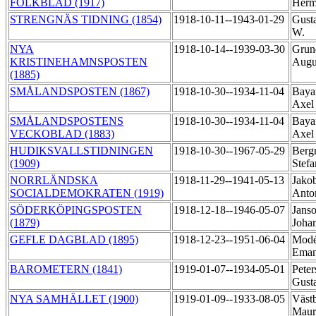
FOLKBLAD (1917)
Her
STRENGNÄS TIDNING (1854)
1918-10-11--1943-01-29
Gusta
W.
NYA
1918-10-14--1939-03-30
Grund
KRISTINEHAMNSPOSTEN
Augu
(1885)
SMÅLANDSPOSTEN (1867)
1918-10-30--1934-11-04
Baya
Axe
SMÅLANDSPOSTENS
1918-10-30--1934-11-04
Baya
VECKOBLAD (1883)
Axe
HUDIKSVALLSTIDNINGEN
1918-10-30--1967-05-29
Berg
(1909)
Stef
NORRLÄNDSKA
1918-11-29--1941-05-13
Jakob
SOCIALDEMOKRATEN (1919)
Ant
SÖDERKÖPINGSPOSTEN
1918-12-18--1946-05-07
Janso
(1879)
Joha
GEFLE DAGBLAD (1895)
1918-12-23--1951-06-04
Modé
Ema
BAROMETERN (1841)
1919-01-07--1934-05-01
Peter
Gust
NYA SAMHÄLLET (1900)
1919-01-09--1933-08-05
Västb
Maur