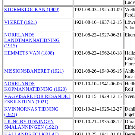
Ludv
STORMKLOCKAN (1909)
1921-08-03--1925-01-09
Vretl
Ferd
VISIRET (1921)
1921-08-16--1937-12-15
Löwe
Sal
NORRLANDS
1921-08-22--1927-06-21
Eker
LANDTMANNATIDNING
(1915)
HEMMETS VÄN (1898)
1921-08-22--1962-10-18
Hällz
Leon
Flor
MISSIONSBANERET (1921)
1921-08-26--1949-09-15
Ahlb
Ema
NORRLANDS
1921-10-10--1941-06-06
Hellb
KÖPMANNATIDNING (1920)
Rolf
VÄGVISARE FÖR RESANDE I
1921-10-15--1929-12-15
Sven
ESKILSTUNA (1921)
KVINNORNAS TIDNING
1921-10-21--1925-12-27
Dahll
(1921)
Inge
LJUNGBYTIDNINGEN
1921-10-21--1935-08-12
Düra
SMÅLÄNNINGEN (1921)
Elfri
HALLANDS FOLKBLAD
1921-10-25--1941-01-01
Bergs