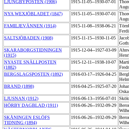
LJUNGBYPOSTEN (1906)
1915-11-05--1930-07-01
Thoré
Augu
NYA WEXJÖBLADET (1847)
1915-11-05--1930-07-01
Thoré
Augu
FAMILJEVÄNNEN (1914)
1915-11-08--1938-06-21
Törn
Ferd
SALTSJÖBADEN (1908)
1915-11-15--1930-11-05
Jaco
Goth
SKARABORGSTIDNINGEN
1915-12-04--1927-03-09
Ahnw
(1915)
Henr
NYASTE SNÄLLPOSTEN
1915-12-11--1938-10-07
Marti
(1882)
Fred
BERGSLAGSPOSTEN (1892)
1916-03-17--1926-04-25
Berg
Helm
BRAND (1898)
1916-04-25--1925-07-20
Joha
Oska
LJUSNAN (1912)
1916-06-13--1956-07-01
Sköld
HÖRBY DAGBLAD (1911)
1916-06-26--1932-09-29
Beron
Wilh
SKÅNINGEN ESLÖFS
1916-06-26--1932-09-29
Beron
TIDNING (1894)
Wilh