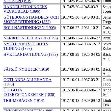
STICKAN (1919)
1917-05-19--1925-04-30
Lith
HANDELSTIDNINGENS
1917-05-30--1945-03-31
Seger
VECKOBLAD (1896)
Torg
GÖTEBORGS HANDELS- OCH
1917-05-30--1945-03-31
Seger
SJÖFARTSTIDNING (1832)
Torg
BOLLNÄSTIDNINGEN (1905)
1917-06-27--1931-10-21
Carls
Augu
NERIKES ALLEHANDA (1843)
1917-08-23--1937-06-27
Bratt
NYKTERHETSFOLKETS
1917-08-27--1930-12-12
Seve
TIDNING (1898)
Robe
HVETLANDA TIDNING (1873)
1917-08-29--1925-04-05
Bäck
Augu
SÄFSJÖ NYHETER (1919)
1917-08-29--1925-04-05
Bäck
Augu
GOTLANDS ALLEHANDA
1917-10-01--1937-03-21
Danie
(1873)
Teod
ÖSTGÖTA
1917-10-10--1930-06-17
Ande
CORRESPONDENTEN (1838)
Ivar
TRIUMFBÅGEN (1914)
1917-10-13--1929-09-12
Linde
Erik
ENKÖPINGSPOSTEN (1880)
1917-10-15--1934-04-18
Ande