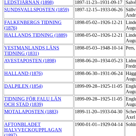
LEDSTJÄRNAN (1898)
1897-11-23--1931-09-17
Salv
SUNDSVALLSPOSTEN (1859)
1897-12-15--1933-06-26
Säll
Andr
FALKENBERGS TIDNING
1898-05-02--1926-12-21
Linde
(1876)
Augu
HALLANDS TIDNING (1889)
1898-05-02--1926-12-21
Linde
Augu
VESTMANLANDS LÄNS
1898-05-03--1948-10-14
Pers
TIDNING (1831)
AVESTAPOSTEN (1898)
1898-06-20--1934-05-23
Lidm
Fred
HALLAND (1876)
1898-06-30--1931-06-24
Hägg
Augu
DALPILEN (1854)
1899-09-28--1925-11-05
Engl
Augu
TIDNING FÖR FALU LÄN
1899-09-28--1925-11-05
Engl
OCH STAD (1839)
Augu
MOTALAPOSTEN (1883)
1899-11-20--1933-04-30
Sche
Axe
AFTONBLADET
1900-01-01--1929-04-14
Sohl
HALVVECKOUPPLAGAN
(1897)