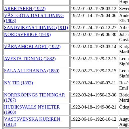
Hugo
ARBETAREN (1922)
1922-01-02--1928-03-12
Sever
VÄSTGÖTA-DALS TIDNING
1922-01-14--1926-04-06
Ande
(1908)
Elis
SANDVIKENS TIDNING (1911)
1922-01-24--1955-12-27
Arbel
NORDSVERIGE (1919)
1922-02-07--1959-06-30
Joha
Gust
VÄRNAMOBLADET (1922)
1922-02-10--1933-03-14
Karlg
Mart
AVESTA TIDNING (1882)
1922-02-27--1929-12-15
Leona
Sigf
SALA ALLEHANDA (1880)
1922-02-27--1929-12-15
Leona
Sigf
NY TID (1892)
1922-03-24--1940-07-11
Rosé
Emil
NORRKÖPINGS TIDNINGAR
1922-03-24--1950-12-30
Börje
(1787)
Mart
HUDIKSVALLS NYHETER
1922-04-18--1949-06-21
Ödeg
(1900)
VÄSTSVENSKA KURIREN
1922-06-16--1926-10-12
Augu
(1918)
Augu