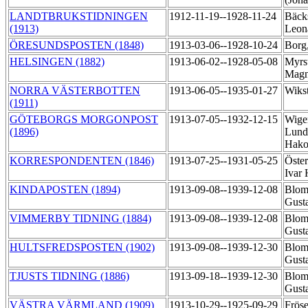
LANDTBRUKSTIDNINGEN
1912-11-19--1928-11-24
Bäck
(1913)
Leon
ÖRESUNDSPOSTEN (1848)
1913-03-06--1928-10-24
Borg,
HELSINGEN (1882)
1913-06-02--1928-05-08
Myrs
Mag
NORRA VÄSTERBOTTEN
1913-06-05--1935-01-27
Wiks
(1911)
GÖTEBORGS MORGONPOST
1913-07-05--1932-12-15
Wiger
(1896)
Lund
Hak
KORRESPONDENTEN (1846)
1913-07-25--1931-05-25
Öster
Ivar
KINDAPOSTEN (1894)
1913-09-08--1939-12-08
Blom
Gust
VIMMERBY TIDNING (1884)
1913-09-08--1939-12-08
Blom
Gust
HULTSFREDSPOSTEN (1902)
1913-09-08--1939-12-30
Blom
Gust
TJUSTS TIDNING (1886)
1913-09-18--1939-12-30
Blom
Gust
VÄSTRA VÄRMLAND (1909)
1913-10-29--1925-09-29
Fröse