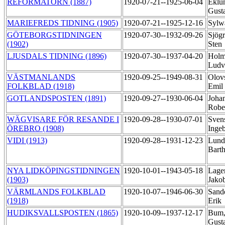
REFORMATORN (1887)
1920-07-21--1925-06-04
Eklu
Gust
MARIEFREDS TIDNING (1905)
1920-07-21--1925-12-16
Sylw
GÖTEBORGSTIDNINGEN
1920-07-30--1932-09-26
Sjögr
(1902)
Sten
LJUSDALS TIDNING (1896)
1920-07-30--1937-04-20
Holm
Ludv
VÄSTMANLANDS
1920-09-25--1949-08-31
Olov
FOLKBLAD (1918)
Emil
GOTLANDSPOSTEN (1891)
1920-09-27--1930-06-04
Johan
Robe
WÄGVISARE FÖR RESANDE I
1920-09-28--1930-07-01
Sven
ÖREBRO (1908)
Inge
VIDI (1913)
1920-09-28--1931-12-23
Lund
Bart
NYA LIDKÖPINGSTIDNINGEN
1920-10-01--1943-05-18
Lager
(1903)
Jako
VÄRMLANDS FOLKBLAD
1920-10-07--1946-06-30
Sand
(1918)
Erik
HUDIKSVALLSPOSTEN (1865)
1920-10-09--1937-12-17
Bum,
Gust