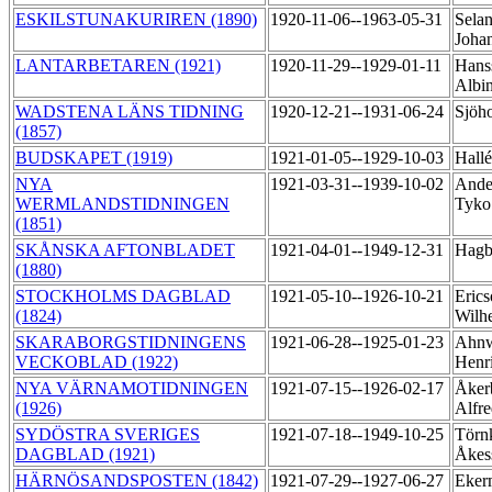
ESKILSTUNAKURIREN (1890)
1920-11-06--1963-05-31
Selan
Joha
LANTARBETAREN (1921)
1920-11-29--1929-01-11
Hans
Albi
WADSTENA LÄNS TIDNING
1920-12-21--1931-06-24
Sjöh
(1857)
BUDSKAPET (1919)
1921-01-05--1929-10-03
Hallé
NYA
1921-03-31--1939-10-02
Ander
WERMLANDSTIDNINGEN
Tyk
(1851)
SKÅNSKA AFTONBLADET
1921-04-01--1949-12-31
Hagb
(1880)
STOCKHOLMS DAGBLAD
1921-05-10--1926-10-21
Erics
(1824)
Wilh
SKARABORGSTIDNINGENS
1921-06-28--1925-01-23
Ahnw
VECKOBLAD (1922)
Henr
NYA VÄRNAMOTIDNINGEN
1921-07-15--1926-02-17
Åker
(1926)
Alfre
SYDÖSTRA SVERIGES
1921-07-18--1949-10-25
Törnk
DAGBLAD (1921)
Åkes
HÄRNÖSANDSPOSTEN (1842)
1921-07-29--1927-06-27
Eker