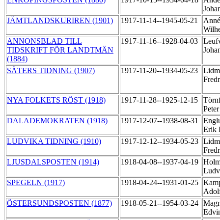
Joha
JÄMTLANDSKURIREN (1901)
1917-11-14--1945-05-21
Annér
Wilh
ANNONSBLAD TILL
1917-11-16--1928-04-03
Leuf
TIDSKRIFT FÖR LANDTMÄN
Joha
(1884)
SÄTERS TIDNING (1907)
1917-11-20--1934-05-23
Lidm
Fred
NYA FOLKETS RÖST (1918)
1917-11-28--1925-12-15
Törnf
Pete
DALADEMOKRATEN (1918)
1917-12-07--1938-08-31
Englu
Erik
LUDVIKA TIDNING (1910)
1917-12-12--1934-05-23
Lidm
Fred
LJUSDALSPOSTEN (1914)
1918-04-08--1937-04-19
Holm
Ludv
SPEGELN (1917)
1918-04-24--1931-01-25
Kamp
Adol
ÖSTERSUNDSPOSTEN (1877)
1918-05-21--1954-03-24
Magn
Edvi