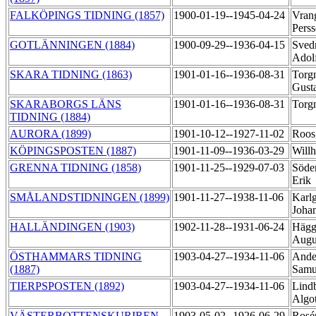
FALKÖPINGS TIDNING (1857)
1900-01-19--1945-04-24
Vrang
Pers
GOTLÄNNINGEN (1884)
1900-09-29--1936-04-15
Sved
Adol
SKARA TIDNING (1863)
1901-01-16--1936-08-31
Torgn
Gust
SKARABORGS LÄNS
1901-01-16--1936-08-31
Torg
TIDNING (1884)
AURORA (1899)
1901-10-12--1927-11-02
Roos
KÖPINGSPOSTEN (1887)
1901-11-09--1936-03-29
Will
GRENNA TIDNING (1858)
1901-11-25--1929-07-03
Söder
Erik
SMÅLANDSTIDNINGEN (1899)
1901-11-27--1938-11-06
Karlg
Joha
HALLÄNDINGEN (1903)
1902-11-28--1931-06-24
Hägg
Augu
ÖSTHAMMARS TIDNING
1903-04-27--1934-11-06
Ande
(1887)
Samu
TIERPSPOSTEN (1892)
1903-04-27--1934-11-06
Lindb
Algo
VÄSTERBOTTENSKURIREN
1903-05-02--1926-06-29
Rosén