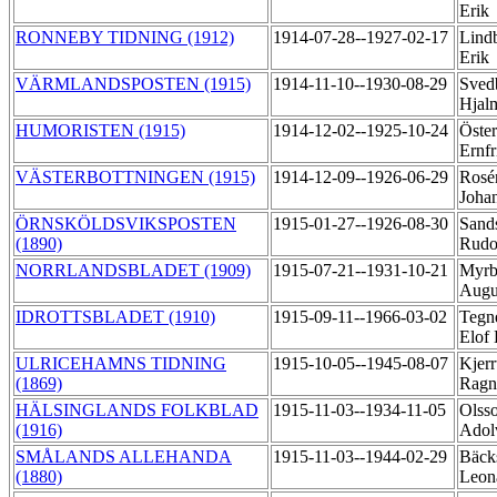
Erik
RONNEBY TIDNING (1912)
1914-07-28--1927-02-17
Lind
Erik
VÄRMLANDSPOSTEN (1915)
1914-11-10--1930-08-29
Sved
Hjal
HUMORISTEN (1915)
1914-12-02--1925-10-24
Öster
Ernf
VÄSTERBOTTNINGEN (1915)
1914-12-09--1926-06-29
Rosén
Joha
ÖRNSKÖLDSVIKSPOSTEN
1915-01-27--1926-08-30
Sands
(1890)
Rudo
NORRLANDSBLADET (1909)
1915-07-21--1931-10-21
Myrb
Augu
IDROTTSBLADET (1910)
1915-09-11--1966-03-02
Tegné
Elof 
ULRICEHAMNS TIDNING
1915-10-05--1945-08-07
Kjerr
(1869)
Ragn
HÄLSINGLANDS FOLKBLAD
1915-11-03--1934-11-05
Olss
(1916)
Ado
SMÅLANDS ALLEHANDA
1915-11-03--1944-02-29
Bäck
(1880)
Leon