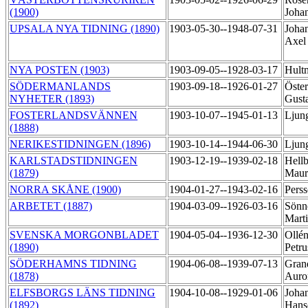
(1900)
Joha
UPSALA NYA TIDNING (1890)
1903-05-30--1948-07-31
Joha
Axe
NYA POSTEN (1903)
1903-09-05--1928-03-17
Hult
SÖDERMANLANDS
1903-09-18--1926-01-27
Öster
NYHETER (1893)
Gust
FOSTERLANDSVÄNNEN
1903-10-07--1945-01-13
Ljun
(1888)
NERIKESTIDNINGEN (1896)
1903-10-14--1944-06-30
Ljun
KARLSTADSTIDNINGEN
1903-12-19--1939-02-18
Hellb
(1879)
Maur
NORRA SKÅNE (1900)
1904-01-27--1943-02-16
Pers
ARBETET (1887)
1904-03-09--1926-03-16
Sönn
Mart
SVENSKA MORGONBLADET
1904-05-04--1936-12-30
Ollén
(1890)
Petr
SÖDERHAMNS TIDNING
1904-06-08--1939-07-13
Gran
(1878)
Auro
ELFSBORGS LÄNS TIDNING
1904-10-08--1929-01-06
Joha
(1892)
Hans