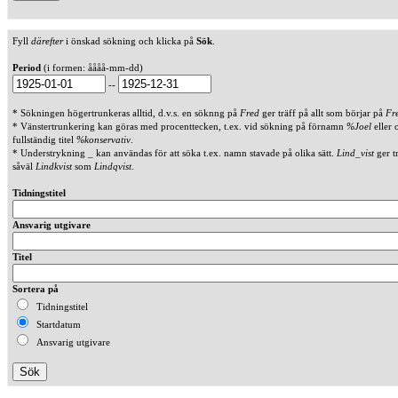
Fyll
därefter
i önskad sökning och klicka på
Sök
.
Period
(i formen: åååå-mm-dd)
--
* Sökningen högertrunkeras alltid, d.v.s. en söknng på
Fred
ger träff på allt som börjar på
Fr
* Vänstertrunkering kan göras med procenttecken, t.ex. vid sökning på förnamn
%Joel
eller 
fullständig titel
%konservativ
.
* Understrykning _ kan användas för att söka t.ex. namn stavade på olika sätt.
Lind_vist
ger t
såväl
Lindkvist
som
Lindqvist
.
Tidningstitel
Ansvarig utgivare
Titel
Sortera på
Tidningstitel
Startdatum
Ansvarig utgivare