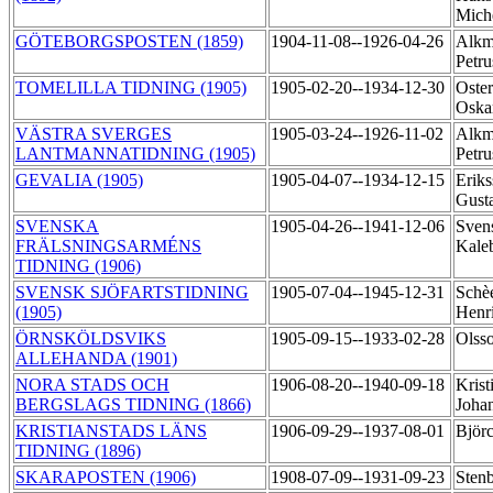
Mich
GÖTEBORGSPOSTEN (1859)
1904-11-08--1926-04-26
Alkm
Petr
TOMELILLA TIDNING (1905)
1905-02-20--1934-12-30
Oste
Oska
VÄSTRA SVERGES
1905-03-24--1926-11-02
Alkm
LANTMANNATIDNING (1905)
Petr
GEVALIA (1905)
1905-04-07--1934-12-15
Eriks
Gust
SVENSKA
1905-04-26--1941-12-06
Svens
FRÄLSNINGSARMÉNS
Kale
TIDNING (1906)
SVENSK SJÖFARTSTIDNING
1905-07-04--1945-12-31
Schèe
(1905)
Henr
ÖRNSKÖLDSVIKS
1905-09-15--1933-02-28
Olss
ALLEHANDA (1901)
NORA STADS OCH
1906-08-20--1940-09-18
Krist
BERGSLAGS TIDNING (1866)
Johan
KRISTIANSTADS LÄNS
1906-09-29--1937-08-01
Björ
TIDNING (1896)
SKARAPOSTEN (1906)
1908-07-09--1931-09-23
Sten