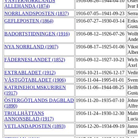
VÄSTERNORRLANDS
1916-06-26--1944-04-10
Öster
ALLEHANDA (1874)
Ivar
NORRLANDSPOSTEN (1837)
1916-07-05--1941-09-23
Serra
GEFLEPOSTEN (1864)
1916-07-27--1930-03-14
Eriks
Gust
BADORTSTIDNINGEN (1916)
1916-08-12--1926-07-26
Wollt
Ande
NYA NORRLAND (1907)
1916-08-17--1925-01-06
Vikst
Albe
FÄDERNESLANDET (1852)
1916-09-12--1927-10-21
Wich
Axe
EXTRABLADET (1912)
1916-10-21--1926-12-17
Vedi
VÄSTGÖTABLADET (1906)
1916-11-04--1995-01-01
Sven
KATRINEHOLMSKURIREN
1916-11-06--1944-08-25
Hellb
(1917)
Gust
ÖSTERGÖTLANDS DAGBLAD
1916-11-20--1935-07-10
John
(1890)
Alfr
TROLLHÄTTANS
1916-11-24--1930-12-30
Malm
ANNONSBLAD (1917)
Luci
VETLANDAPOSTEN (1893)
1916-12-20--1934-09-19
Janss
Emil