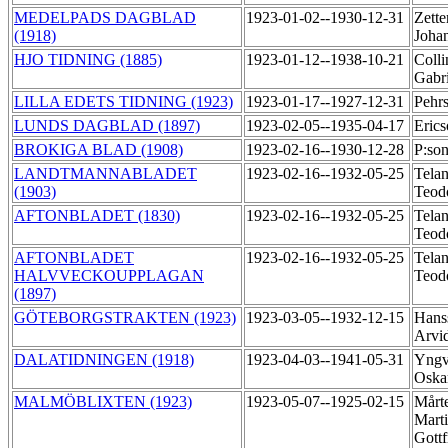
MEDELPADS DAGBLAD
1923-01-02--1930-12-31
Zette
(1918)
Joha
HJO TIDNING (1885)
1923-01-12--1938-10-21
Colli
Gabr
LILLA EDETS TIDNING (1923)
1923-01-17--1927-12-31
Pehr
LUNDS DAGBLAD (1897)
1923-02-05--1935-04-17
Erics
BROKIGA BLAD (1908)
1923-02-16--1930-12-28
P:so
LANDTMANNABLADET
1923-02-16--1932-05-25
Telan
(1903)
Teod
AFTONBLADET (1830)
1923-02-16--1932-05-25
Telan
Teod
AFTONBLADET
1923-02-16--1932-05-25
Telan
HALVVECKOUPPLAGAN
Teod
(1897)
GÖTEBORGSTRAKTEN (1923)
1923-03-05--1932-12-15
Hans
Arvi
DALATIDNINGEN (1918)
1923-04-03--1941-05-31
Yngv
Oska
MALMÖBLIXTEN (1923)
1923-05-07--1925-02-15
Mårt
Mart
Gottf