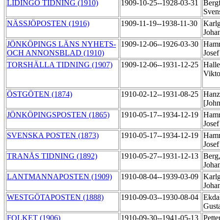
LIDINGÖ TIDNING (1910)
1909-10-25--1928-03-31
Bergf
Sven
NÄSSJÖPOSTEN (1916)
1909-11-19--1938-11-30
Karlg
Joha
JÖNKÖPINGS LÄNS NYHETS-
1909-12-06--1926-03-30
Hamr
OCH ANNONSBLAD (1910)
Jose
TORSHÄLLA TIDNING (1907)
1909-12-06--1931-12-25
Halle
Vikt
ÖSTGÖTEN (1874)
1910-02-12--1931-08-25
Hanz
[Joh
JÖNKÖPINGSPOSTEN (1865)
1910-05-17--1934-12-19
Hamr
Jose
SVENSKA POSTEN (1873)
1910-05-17--1934-12-19
Hamr
Jose
TRANÅS TIDNING (1892)
1910-05-27--1931-12-13
Berg
Joha
LANTMANNAPOSTEN (1909)
1910-08-04--1939-03-09
Karlg
Joha
WESTGÖTAPOSTEN (1888)
1910-09-03--1930-08-04
Ekdah
Gust
FOLKET (1906)
1910-09-30--1941-05-13
Pette