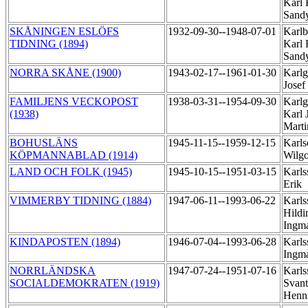
Karl
Sand
SKÅNINGEN ESLÖFS
1932-09-30--1948-07-01
Karlb
TIDNING (1894)
Karl
Sand
NORRA SKÅNE (1900)
1943-02-17--1961-01-30
Karlg
Josef
FAMILJENS VECKOPOST
1938-03-31--1954-09-30
Karlg
(1938)
Karl 
Mart
BOHUSLÄNS
1945-11-15--1959-12-15
Karls
KÖPMANNABLAD (1914)
Wilg
LAND OCH FOLK (1945)
1945-10-15--1951-03-15
Karls
Erik
VIMMERBY TIDNING (1884)
1947-06-11--1993-06-22
Karls
Hildi
Ingm
KINDAPOSTEN (1894)
1946-07-04--1993-06-28
Karls
Ingm
NORRLÄNDSKA
1947-07-24--1951-07-16
Karls
SOCIALDEMOKRATEN (1919)
Svant
Henn