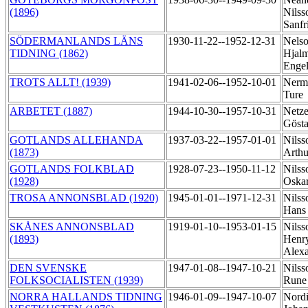
(1896)
Nilss
Sanfr
SÖDERMANLANDS LÄNS
1930-11-22--1952-12-31
Nelso
TIDNING (1862)
Hjal
Enge
TROTS ALLT! (1939)
1941-02-06--1952-10-01
Nerm
Ture
ARBETET (1887)
1944-10-30--1957-10-31
Netze
Göst
GOTLANDS ALLEHANDA
1937-03-22--1957-01-01
Nilss
(1873)
Arth
GOTLANDS FOLKBLAD
1928-07-23--1950-11-12
Nilss
(1928)
Oska
TROSA ANNONSBLAD (1920)
1945-01-01--1971-12-31
Nilss
Han
SKÅNES ANNONSBLAD
1919-01-10--1953-01-15
Nilss
(1893)
Henr
Alex
DEN SVENSKE
1947-01-08--1947-10-21
Nilss
FOLKSOCIALISTEN (1939)
Run
NORRA HALLANDS TIDNING
1946-01-09--1947-10-07
Nordi