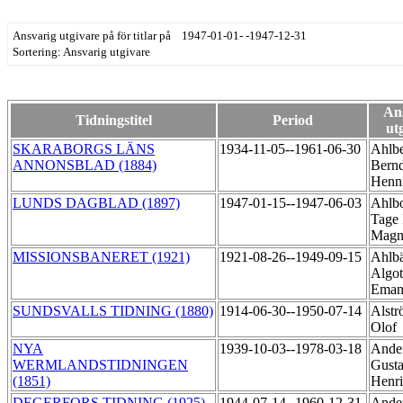
Ansvarig utgivare på för titlar på 1947-01-01- -1947-12-31
Sortering: Ansvarig utgivare
An
Tidningstitel
Period
ut
SKARABORGS LÄNS
1934-11-05--1961-06-30
Ahlbe
ANNONSBLAD (1884)
Bernd
Henn
LUNDS DAGBLAD (1897)
1947-01-15--1947-06-03
Ahlb
Tage 
Mag
MISSIONSBANERET (1921)
1921-08-26--1949-09-15
Ahlb
Algot
Eman
SUNDSVALLS TIDNING (1880)
1914-06-30--1950-07-14
Alstr
Olof
NYA
1939-10-03--1978-03-18
Ander
WERMLANDSTIDNINGEN
Gusta
(1851)
Henr
DEGERFORS TIDNING (1925)
1944-07-14--1960-12-31
Ander