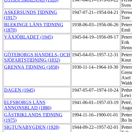
Sven
ASKERSUNDS TIDNING
1947-07-21--1954-04-21
Perss
(1917)
Tore
BLEKINGE LÄNS TIDNING
1938-06-03--1956-06-26
Peter
(1870)
Emil
VÄXJÖBLADET (1945)
1945-04-19--1956-09-17
Peter
Erik
Henn
GÖTEBORGS HANDELS- OCH
1945-04-03--1957-12-31
Peter
SJÖFARTSTIDNING (1832)
Knut
GRENNA TIDNING (1858)
1930-11-14--1964-10-30
Peter
Grenn
Axel
Wald
DAGEN (1945)
1947-05-07--1974-10-24
Pethr
Lew
ELFSBORGS LÄNS
1941-06-01--1957-03-19
Petré
ANNONSBLAD (1886)
Augu
GÄSTRIKLANDS TIDNING
1994-11-16--1900-01-01
Pette
(1975)
Bo I
SIGTUNABYGDEN (1928)
1944-09-22--1957-02-01
Pette