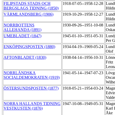
FILIPSTADS STADS OCH
1918-07-05--1958-12-28
Lund
BERGSLAGS TIDNING (1850)
Hild
VÄRMLANDSBERG (1906)
1919-10-29--1958-12-27
Lund
Hild
NORRBOTTENS
1930-09-26--1951-10-08
Lund
ALLEHANDA (1891)
Oskar
UMEBLADET (1847)
1945-01-10--1951-05-31
Lund
Per 
ENKÖPINGSPOSTEN (1880)
1934-04-19--1969-05-24
Lundi
Olof
AFTONBLADET (1830)
1938-04-14--1956-10-31
Lönn
Fritz
Leon
NORRLÄNDSKA
1941-05-14--1947-07-23
Lövg
SOCIALDEMOKRATEN (1919)
Osca
Wilh
ÖSTERSUNDSPOSTEN (1877)
1918-05-21--1954-03-24
Magn
Edvi
Vald
NORRA HALLANDS TIDNING
1947-10-08--1949-05-31
Magn
VESTKUSTEN (1876)
Karl 
Åke