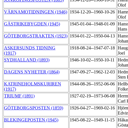
Olof
VÄRNAMOTIDNINGEN (1946)
1934-12-20--1960-10-26
Hamri
Olof
GÄSTRIKEBYGDEN (1945)
1945-01-04--1948-01-09
Hans
Han
GÖTEBORGSTRAKTEN (1923)
1934-01-22--1950-04-13
Hans
Joha
ASKERSUNDS TIDNING
1918-08-24--1947-07-18
Haug
(1917)
Joel
SYDHALLAND (1893)
1946-10-02--1950-10-11
Hedm
Joha
DAGENS NYHETER (1864)
1947-09-27--1962-12-03
Hedm
Sten 
KATRINEHOLMSKURIREN
1944-08-26--1952-06-06
Hellb
(1917)
Folk
TRIUMF (1891)
1927-02-19--1973-06-08
Herm
Carl 
GÖTEBORGSPOSTEN (1859)
1926-04-27--1969-02-16
Hjörn
Edvi
BLEKINGEPOSTEN (1945)
1945-08-22--1949-11-15
Håka
Göst