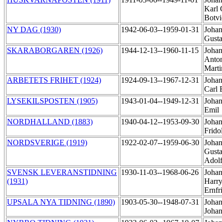
Karl 
Botv
NY DAG (1930)
1942-06-03--1959-01-31
Johan
Gust
SKARABORGAREN (1926)
1944-12-13--1960-11-15
Johan
Anto
Mart
ARBETETS FRIHET (1924)
1924-09-13--1967-12-31
Johan
Carl
LYSEKILSPOSTEN (1905)
1943-01-04--1949-12-31
Johan
Emil
NORDHALLAND (1883)
1940-04-12--1953-09-30
Johan
Frido
NORDSVERIGE (1919)
1922-02-07--1959-06-30
Johan
Gust
Adol
SVENSK LEVERANSTIDNING
1930-11-03--1968-06-26
Johan
(1931)
Harry
Ernfr
UPSALA NYA TIDNING (1890)
1903-05-30--1948-07-31
Johan
Joha