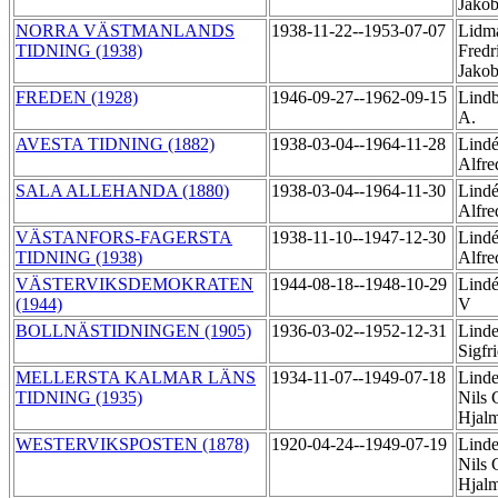
Jako
NORRA VÄSTMANLANDS
1938-11-22--1953-07-07
Lidma
TIDNING (1938)
Fredr
Jako
FREDEN (1928)
1946-09-27--1962-09-15
Lindb
A.
AVESTA TIDNING (1882)
1938-03-04--1964-11-28
Lindé
Alfr
SALA ALLEHANDA (1880)
1938-03-04--1964-11-30
Lindé
Alfr
VÄSTANFORS-FAGERSTA
1938-11-10--1947-12-30
Lindé
TIDNING (1938)
Alfr
VÄSTERVIKSDEMOKRATEN
1944-08-18--1948-10-29
Lindé
(1944)
V
BOLLNÄSTIDNINGEN (1905)
1936-03-02--1952-12-31
Linde
Sigfr
MELLERSTA KALMAR LÄNS
1934-11-07--1949-07-18
Linde
TIDNING (1935)
Nils 
Hjal
WESTERVIKSPOSTEN (1878)
1920-04-24--1949-07-19
Linde
Nils 
Hjal