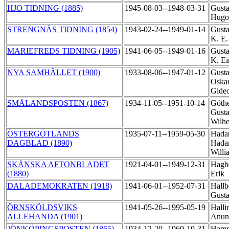
HJO TIDNING (1885)
1945-08-03--1948-03-31
Gusta
Hug
STRENGNÄS TIDNING (1854)
1943-02-24--1949-01-14
Gusta
K. E
MARIEFREDS TIDNING (1905)
1941-06-05--1949-01-16
Gusta
K. E
NYA SAMHÄLLET (1900)
1933-08-06--1947-01-12
Gusta
Oska
Gide
SMÅLANDSPOSTEN (1867)
1934-11-05--1951-10-14
Göthe
Gusta
Wilh
ÖSTERGÖTLANDS
1935-07-11--1959-05-30
Hada
DAGBLAD (1890)
Hada
Will
SKÅNSKA AFTONBLADET
1921-04-01--1949-12-31
Hagb
(1880)
Erik
DALADEMOKRATEN (1918)
1941-06-01--1952-07-31
Hallb
Gusta
ÖRNSKÖLDSVIKS
1941-05-26--1995-05-19
Halli
ALLEHANDA (1901)
Anu
JÖNKÖPINGSPOSTEN (1865)
1934-12-20--1960-10-31
Hamri