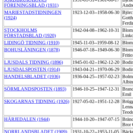
FÖRENINGSBLAD (1931)
Andr
MARIESTADSTIDNINGEN
1923-12-03--1958-06-30
Björc
(1924)
Gotth
Ferd
STOCKHOLMS
1942-04-08--1962-10-31
Blom
FÖRSTADSBLAD (1920)
Link
LIDINGÖ TIDNING (1910)
1945-11-03--1959-08-12
Blom
BOHUSLÄNINGEN (1878)
1946-07-18--1949-06-30
Blom
Friti
LJUSDALS TIDNING (1896)
1945-01-02--1962-12-20
Bodi
LJUSDALSPOSTEN (1914)
1943-04-21--1970-06-29
Bodi
HANDELSBLADET (1936)
1936-04-25--1957-02-23
Bolms
Albi
SÖRMLANDSPOSTEN (1893)
1946-10-25--1947-12-31
Brand
Emil
SKOGARNAS TIDNING (1926)
1927-05-02--1951-12-28
Brüg
Lenna
Teod
HÄRJEDALEN (1944)
1944-10-20--1947-07-15
Bränd
Bror
NORRLANDSBLADET (1909)
1931-10-22--1953-11-05
Bäck