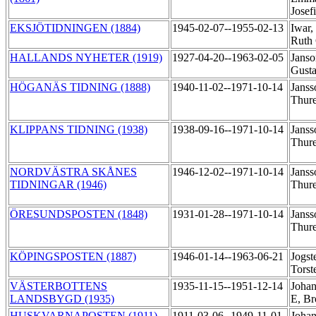
Josef
EKSJÖTIDNINGEN (1884)
1945-02-07--1955-02-13
Iwar,
Ruth 
HALLANDS NYHETER (1919)
1927-04-20--1963-02-05
Janso
Gusta
HÖGANÄS TIDNING (1888)
1940-11-02--1971-10-14
Janss
Thur
KLIPPANS TIDNING (1938)
1938-09-16--1971-10-14
Janss
Thur
NORDVÄSTRA SKÅNES
1946-12-02--1971-10-14
Janss
TIDNINGAR (1946)
Thur
ÖRESUNDSPOSTEN (1848)
1931-01-28--1971-10-14
Janss
Thure
KÖPINGSPOSTEN (1887)
1946-01-14--1963-06-21
Jogst
Tors
VÄSTERBOTTENS
1935-11-15--1951-12-14
Joha
LANDSBYGD (1935)
E, B
HUSKVARNAPOSTEN (1911)
1911-03-06--1949-11-01
Johan