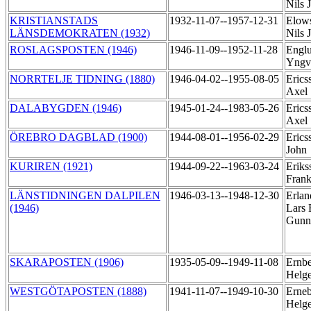
Nils 
KRISTIANSTADS
1932-11-07--1957-12-31
Elow
LÄNSDEMOKRATEN (1932)
Nils 
ROSLAGSPOSTEN (1946)
1946-11-09--1952-11-28
Engl
Yng
NORRTELJE TIDNING (1880)
1946-04-02--1955-08-05
Erics
Axel
DALABYGDEN (1946)
1945-01-24--1983-05-26
Erics
Axel
ÖREBRO DAGBLAD (1900)
1944-08-01--1956-02-29
Erics
John
KURIREN (1921)
1944-09-22--1963-03-24
Eriks
Fran
LÄNSTIDNINGEN DALPILEN
1946-03-13--1948-12-30
Erlan
(1946)
Lars 
Gunn
SKARAPOSTEN (1906)
1935-05-09--1949-11-08
Ernbe
Helg
WESTGÖTAPOSTEN (1888)
1941-11-07--1949-10-30
Erneb
Helg