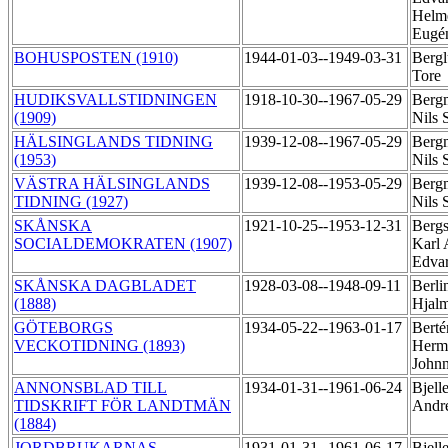
Helm
Eugé
BOHUSPOSTEN (1910)
1944-01-03--1949-03-31
Bergl
Tore
HUDIKSVALLSTIDNINGEN
1918-10-30--1967-05-29
Berg
(1909)
Nils 
HÄLSINGLANDS TIDNING
1939-12-08--1967-05-29
Berg
(1953)
Nils 
VÄSTRA HÄLSINGLANDS
1939-12-08--1953-05-29
Berg
TIDNING (1927)
Nils 
SKÅNSKA
1921-10-25--1953-12-31
Bergs
SOCIALDEMOKRATEN (1907)
Karl 
Edva
SKÅNSKA DAGBLADET
1928-03-08--1948-09-11
Berli
(1888)
Hjal
GÖTEBORGS
1934-05-22--1963-01-17
Berté
VECKOTIDNING (1893)
Herm
John
ANNONSBLAD TILL
1934-01-31--1961-06-24
Bjell
TIDSKRIFT FÖR LANDTMÄN
Andr
(1884)
JORDBRUKARNAS
1931-01-31--1961-06-17
Bjell