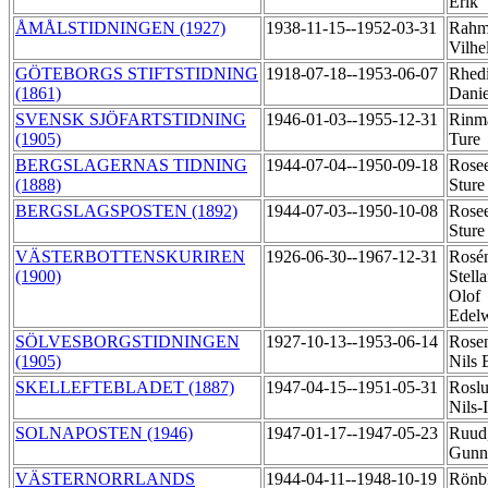
Erik
ÅMÅLSTIDNINGEN (1927)
1938-11-15--1952-03-31
Rahm
Vilh
GÖTEBORGS STIFTSTIDNING
1918-07-18--1953-06-07
Rhedi
(1861)
Dani
SVENSK SJÖFARTSTIDNING
1946-01-03--1955-12-31
Rinm
(1905)
Ture
BERGSLAGERNAS TIDNING
1944-07-04--1950-09-18
Rose
(1888)
Stur
BERGSLAGSPOSTEN (1892)
1944-07-03--1950-10-08
Rose
Stur
VÄSTERBOTTENSKURIREN
1926-06-30--1967-12-31
Rosé
(1900)
Stell
Olof
Edel
SÖLVESBORGSTIDNINGEN
1927-10-13--1953-06-14
Rose
(1905)
Nils 
SKELLEFTEBLADET (1887)
1947-04-15--1951-05-31
Roslu
Nils-
SOLNAPOSTEN (1946)
1947-01-17--1947-05-23
Ruud
Gunn
VÄSTERNORRLANDS
1944-04-11--1948-10-19
Rönb