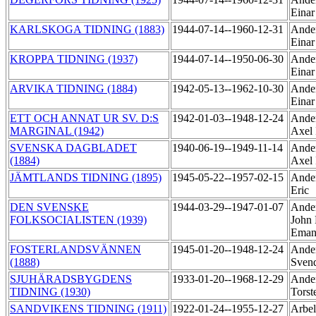
Einar
KARLSKOGA TIDNING (1883)
1944-07-14--1960-12-31
Ander
Einar
KROPPA TIDNING (1937)
1944-07-14--1950-06-30
Ander
Einar
ARVIKA TIDNING (1884)
1942-05-13--1962-10-30
Ander
Einar
ETT OCH ANNAT UR SV. D:S
1942-01-03--1948-12-24
Ande
MARGINAL (1942)
Axel 
SVENSKA DAGBLADET
1940-06-19--1949-11-14
Ande
(1884)
Axel 
JÄMTLANDS TIDNING (1895)
1945-05-22--1957-02-15
Ander
Eric
DEN SVENSKE
1944-03-29--1947-01-07
Ander
FOLKSOCIALISTEN (1939)
John 
Eman
FOSTERLANDSVÄNNEN
1945-01-20--1948-12-24
Ander
(1888)
Sven
SJUHÄRADSBYGDENS
1933-01-20--1968-12-29
Ander
TIDNING (1930)
Tors
SANDVIKENS TIDNING (1911)
1922-01-24--1955-12-27
Arbel