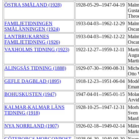
ÖSTRA SMÅLAND (1928)
1928-05-29--1947-04-19
Malm
Gusta
Theo
FAMILJETIDNINGEN
1933-04-03--1962-12-29
Malm
SMÅLÄNNINGEN (1924)
Osca
LANTBRUKARNES
1933-04-03--1962-12-22
Malm
FAMILJETIDNING (1926)
Osca
VAXHOLMS TIDNING (1923)
1922-12-27--1959-12-11
Marti
Augu
Marti
ALINGSÅS TIDNING (1888)
1929-07-30--1990-08-31
Miche
Otto 
GEFLE DAGBLAD (1895)
1918-12-23--1951-06-04
Modé
Eman
BOHUSKUSTEN (1947)
1947-04-01--1965-01-15
Molan
Arvi
KALMAR-KALMAR LÄNS
1928-10-25--1947-12-31
Morh
TIDNING (1918)
Sven
Manf
NYA NORRLAND (1907)
1926-02-18--1949-02-14
Mäler
Mark
GÖTEBORGS MORGONPOST
1938-06-30--1949-09-30
Nean