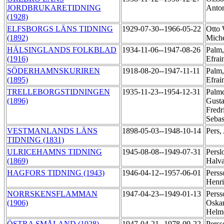
JORDBRUKARETIDNING
Anto
(1928)
ELFSBORGS LÄNS TIDNING
1929-07-30--1966-05-22
Otto 
(1892)
Mich
HÄLSINGLANDS FOLKBLAD
1934-11-06--1947-08-26
Palm,
(1916)
Efra
SÖDERHAMNSKURIREN
1918-08-20--1947-11-11
Palm,
(1895)
Efra
TRELLEBORGSTIDNINGEN
1935-11-23--1954-12-31
Palmq
(1896)
Gusta
Fredr
Sebas
VESTMANLANDS LÄNS
1898-05-03--1948-10-14
Pers,
TIDNING (1831)
ULRICEHAMNS TIDNING
1945-08-08--1949-07-31
Persl
(1869)
Halva
HAGFORS TIDNING (1943)
1946-04-12--1957-06-01
Perss
Henr
NORRSKENSFLAMMAN
1947-04-23--1949-01-13
Perss
(1906)
Oska
Helm
ÖSTRA SMÅLAND (1928)
1947-04-21--1978-09-22
Perss