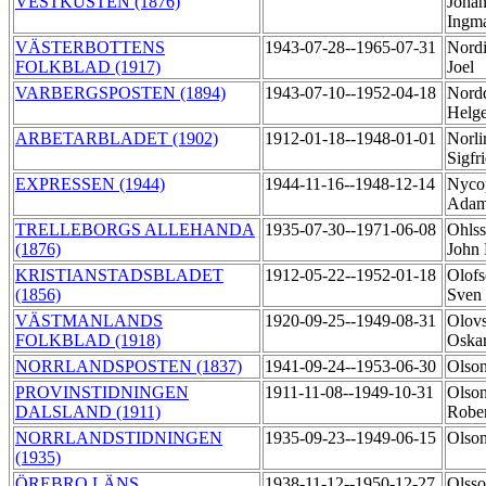
VESTKUSTEN (1876)
Joha
Ingm
VÄSTERBOTTENS
1943-07-28--1965-07-31
Nordi
FOLKBLAD (1917)
Joel
VARBERGSPOSTEN (1894)
1943-07-10--1952-04-18
Nordq
Helge
ARBETARBLADET (1902)
1912-01-18--1948-01-01
Norli
Sigfr
EXPRESSEN (1944)
1944-11-16--1948-12-14
Nycop
Ada
TRELLEBORGS ALLEHANDA
1935-07-30--1971-06-08
Ohlss
(1876)
John
KRISTIANSTADSBLADET
1912-05-22--1952-01-18
Olofs
(1856)
Sven
VÄSTMANLANDS
1920-09-25--1949-08-31
Olov
FOLKBLAD (1918)
Oska
NORRLANDSPOSTEN (1837)
1941-09-24--1953-06-30
Olso
PROVINSTIDNINGEN
1911-11-08--1949-10-31
Olson
DALSLAND (1911)
Robe
NORRLANDSTIDNINGEN
1935-09-23--1949-06-15
Olson
(1935)
ÖREBRO LÄNS
1938-11-12--1950-12-27
Olsso