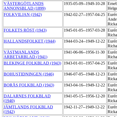
VÄSTERGÖTLANDS
1935-05-09--1949-10-28
Erneb
ANNONSBLAD (1899)
Helg
FOLKVILJAN (1942)
1942-02-27--1957-04-25
Eurén
Ande
Rick
FOLKETS RÖST (1943)
1945-01-05--1957-03-28
Eurén
Rich
HALLANDSFOLKET (1944)
1944-03-24--1949-12-22
Eurén
Rich
VÄSTMANLANDS
1941-06-06--1956-11-30
Eurén
ARBETARBLAD (1941)
Rich
BLEKINGE FOLKBLAD (1943)
1943-01-01--1957-04-25
Eurén
Rick
BOHUSTIDNINGEN (1946)
1946-07-05--1948-12-23
Eurén
Rick
BORÅS FOLKBLAD (1943)
1943-04-16--1949-12-22
Eurén
Rick
DALARNES FOLKBLAD
1941-05-15--1956-12-20
Eurén
(1940)
Rick
JÄMTLANDS FOLKBLAD
1942-11-27--1949-12-22
Eurén
(1942)
Rick