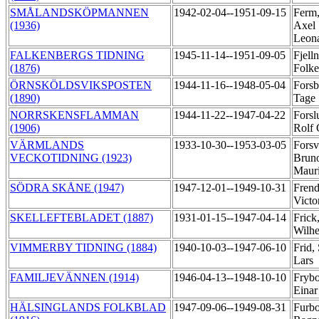
SMÅLANDSKÖPMANNEN
1942-02-04--1951-09-15
Ferm,
(1936)
Axel
Leon
FALKENBERGS TIDNING
1945-11-14--1951-09-05
Fjell
(1876)
Folk
ÖRNSKÖLDSVIKSPOSTEN
1944-11-16--1948-05-04
Forsb
(1890)
Tage
NORRSKENSFLAMMAN
1944-11-22--1947-04-22
Forsl
(1906)
Rolf
VÄRMLANDS
1933-10-30--1953-03-05
Forsva
VECKOTIDNING (1923)
Brun
Maur
SÖDRA SKÅNE (1947)
1947-12-01--1949-10-31
Frend
Victo
SKELLEFTEBLADET (1887)
1931-01-15--1947-04-14
Frick,
Wilh
VIMMERBY TIDNING (1884)
1940-10-03--1947-06-10
Frid,
Lars
FAMILJEVÄNNEN (1914)
1946-04-13--1948-10-10
Frybo
Eina
HÄLSINGLANDS FOLKBLAD
1947-09-06--1949-08-31
Furbo