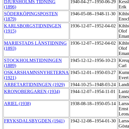
DJURSHOLMS TIDNING
1940-04-27--1950-06-29
Kessl
(1896)
Erik
SÖDERKÖPINGSPOSTEN
1946-05-08--1948-11-30
Kihls
(1879)
Enoc
KARLSBORGSTIDNINGEN
1936-12-07--1952-04-02
Kihls
(1915)
Olof
Eman
MARIESTADS LÄNSTIDNING
1936-12-07--1952-04-02
Kihls
(1893)
Olof
Eman
STOCKHOLMSTIDNINGEN
1945-12-12--1956-10-23
Kreug
(1889)
Carl
OSKARSHAMNSNYHETERNA
1945-12-01--1950-03-27
Kum
(1921)
Ever
ARBETARTIDNINGEN (1929)
1944-10-25--1948-03-24
Land
KRONOBERGAREN (1934)
1944-12-07--1954-11-01
Lantz
Erne
ARIEL (1938)
1938-08-18--1950-05-14
Larss
Ernst
Leon
FRYKSDALSBYGDEN (1941)
1942-12-08--1954-01-30
Larss
Göst