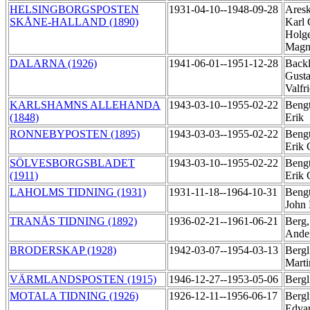
HELSINGBORGSPOSTEN
1931-04-10--1948-09-28
Ares
SKÅNE-HALLAND (1890)
Karl 
Holg
Mag
DALARNA (1926)
1941-06-01--1951-12-28
Back
Gusta
Valfr
KARLSHAMNS ALLEHANDA
1943-03-10--1955-02-22
Bengt
(1848)
Erik
RONNEBYPOSTEN (1895)
1943-03-03--1955-02-22
Bengt
Erik 
SÖLVESBORGSBLADET
1943-03-10--1955-02-22
Bengt
(1911)
Erik 
LAHOLMS TIDNING (1931)
1931-11-18--1964-10-31
Bengt
John 
TRANÅS TIDNING (1892)
1936-02-21--1961-06-21
Berg,
Ande
BRODERSKAP (1928)
1942-03-07--1954-03-13
Bergl
Mart
VÄRMLANDSPOSTEN (1915)
1946-12-27--1953-05-06
Bergl
MOTALA TIDNING (1926)
1926-12-11--1956-06-17
Bergl
Edva