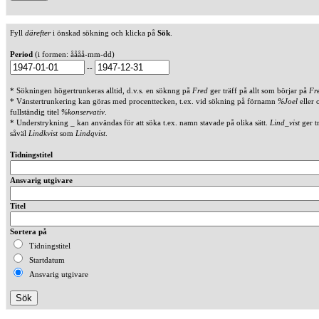
Fyll
därefter
i önskad sökning och klicka på
Sök
.
Period
(i formen: åååå-mm-dd)
--
* Sökningen högertrunkeras alltid, d.v.s. en söknng på
Fred
ger träff på allt som börjar på
Fr
* Vänstertrunkering kan göras med procenttecken, t.ex. vid sökning på förnamn
%Joel
eller 
fullständig titel
%konservativ
.
* Understrykning _ kan användas för att söka t.ex. namn stavade på olika sätt.
Lind_vist
ger t
såväl
Lindkvist
som
Lindqvist
.
Tidningstitel
Ansvarig utgivare
Titel
Sortera på
Tidningstitel
Startdatum
Ansvarig utgivare