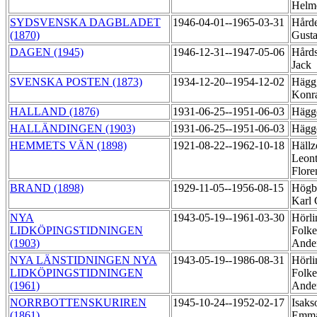
Helm
SYDSVENSKA DAGBLADET
1946-04-01--1965-03-31
Hårde
(1870)
Gust
DAGEN (1945)
1946-12-31--1947-05-06
Hårds
Jack
SVENSKA POSTEN (1873)
1934-12-20--1954-12-02
Hägg,
Konr
HALLAND (1876)
1931-06-25--1951-06-03
Hägg
HALLÄNDINGEN (1903)
1931-06-25--1951-06-03
Hägg
HEMMETS VÄN (1898)
1921-08-22--1962-10-18
Hällz
Leont
Flore
BRAND (1898)
1929-11-05--1956-08-15
Högb
Karl
NYA
1943-05-19--1961-03-30
Hörli
LIDKÖPINGSTIDNINGEN
Folke
(1903)
Ande
NYA LÄNSTIDNINGEN NYA
1943-05-19--1986-08-31
Hörli
LIDKÖPINGSTIDNINGEN
Folke
(1961)
Ande
NORRBOTTENSKURIREN
1945-10-24--1952-02-17
Isaks
(1861)
Emm