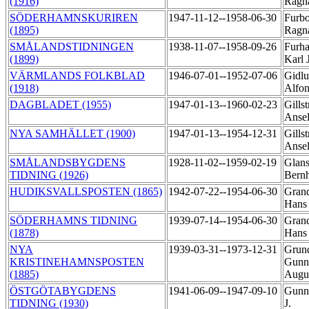
(1916)
Ragn
SÖDERHAMNSKURIREN
1947-11-12--1958-06-30
Furbo
(1895)
Ragn
SMÅLANDSTIDNINGEN
1938-11-07--1958-09-26
Furh
(1899)
Karl 
VÄRMLANDS FOLKBLAD
1946-07-01--1952-07-06
Gidlu
(1918)
Alfo
DAGBLADET (1955)
1947-01-13--1960-02-23
Gills
Anse
NYA SAMHÄLLET (1900)
1947-01-13--1954-12-31
Gills
Anse
SMÅLANDSBYGDENS
1928-11-02--1959-02-19
Glans
TIDNING (1926)
Bern
HUDIKSVALLSPOSTEN (1865)
1942-07-22--1954-06-30
Grand
Han
SÖDERHAMNS TIDNING
1939-07-14--1954-06-30
Grand
(1878)
Han
NYA
1939-03-31--1973-12-31
Grund
KRISTINEHAMNSPOSTEN
Gunn
(1885)
Augu
ÖSTGÖTABYGDENS
1941-06-09--1947-09-10
Gunn
TIDNING (1930)
J.