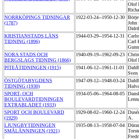
Olof 
Rich
NORRKÖPINGS TIDNINGAR
1922-03-24--1950-12-30
Börje
(1787)
John 
Didr
KRISTIANSTADS LÄNS
1944-03-29--1954-12-31
Carls
TIDNING (1896)
Carl
Gunn
NORA STADS OCH
1940-09-19--1962-09-23
Chris
BERGSLAGS TIDNING (1866)
Olof 
PITEÅTIDNINGEN (1915)
1941-06-12--1961-11-01
Dahlb
Sven
ÖSTGÖTABYGDENS
1947-09-12--1948-03-24
Dahl
TIDNING (1930)
Halv
SPORT- OCH
1934-05-06--1964-08-05
Dans
BOULEVARDTIDNINGEN
Lenn
EXTRABLADET (1933)
SPORT OCH BOULEVARD
1929-08-02--1960-12-24
Dusén
(1929)
A.
LJUNGBYTIDNINGEN
1935-08-13--1958-07-04
Düra
SMÅLÄNNINGEN (1921)
Torst
Fredr