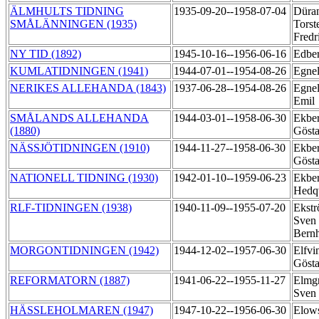
ÄLMHULTS TIDNING
1935-09-20--1958-07-04
Düra
SMÅLÄNNINGEN (1935)
Torst
Fredr
NY TID (1892)
1945-10-16--1956-06-16
Edber
KUMLATIDNINGEN (1941)
1944-07-01--1954-08-26
Egnel
NERIKES ALLEHANDA (1843)
1937-06-28--1954-08-26
Egnel
Emil
SMÅLANDS ALLEHANDA
1944-03-01--1958-06-30
Ekber
(1880)
Göst
NÄSSJÖTIDNINGEN (1910)
1944-11-27--1958-06-30
Ekber
Gösta
NATIONELL TIDNING (1930)
1942-01-10--1959-06-23
Ekbe
Hedq
RLF-TIDNINGEN (1938)
1940-11-09--1955-07-20
Ekstr
Sven
Bern
MORGONTIDNINGEN (1942)
1944-12-02--1957-06-30
Elfvi
Göst
REFORMATORN (1887)
1941-06-22--1955-11-27
Elmg
Sven
HÄSSLEHOLMAREN (1947)
1947-10-22--1956-06-30
Elow