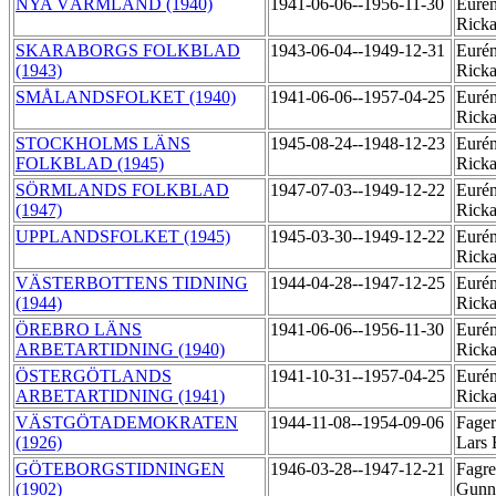
NYA VÄRMLAND (1940)
1941-06-06--1956-11-30
Eurén
Rick
SKARABORGS FOLKBLAD
1943-06-04--1949-12-31
Eurén
(1943)
Rick
SMÅLANDSFOLKET (1940)
1941-06-06--1957-04-25
Eurén
Rick
STOCKHOLMS LÄNS
1945-08-24--1948-12-23
Eurén
FOLKBLAD (1945)
Rick
SÖRMLANDS FOLKBLAD
1947-07-03--1949-12-22
Eurén
(1947)
Rick
UPPLANDSFOLKET (1945)
1945-03-30--1949-12-22
Eurén
Rick
VÄSTERBOTTENS TIDNING
1944-04-28--1947-12-25
Eurén
(1944)
Rick
ÖREBRO LÄNS
1941-06-06--1956-11-30
Eurén
ARBETARTIDNING (1940)
Rick
ÖSTERGÖTLANDS
1941-10-31--1957-04-25
Eurén
ARBETARTIDNING (1941)
Rick
VÄSTGÖTADEMOKRATEN
1944-11-08--1954-09-06
Fager
(1926)
Lars 
GÖTEBORGSTIDNINGEN
1946-03-28--1947-12-21
Fagrel
(1902)
Gunn