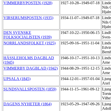
VIMMERBYPOSTEN (1928)
1927-10-28--1949-07-18
Linde
Nils 
Hjal
VIRSERUMSPOSTEN (1935)
1934-11-07--1949-07-18
Linde
Nils 
Hjal
DEN SVENSKE
1947-10-22--1950-06-15
Lind
FOLKSOCIALISTEN (1939)
Sven
NORRLANDSFOLKET (1925)
1925-09-16--1951-11-04
Linds
Edvin
Bern
HÄSSLEHOLMS DAGBLAD
1946-10-17--1951-10-13
Linds
(1945)
Arne
VIMMERBY DAGBLAD (1942)
1944-08-29--1951-12-15
Linds
Arne
UPSALA (1845)
1944-12-01--1957-01-04
Ljung
Axel
SUNDSVALLSPOSTEN (1859)
1944-11-15--1961-09-12
Ljung
Torst
Vilh
DAGENS NYHETER (1864)
1923-05-29--1947-09-26
Ljung
Adolf