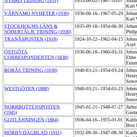
NYBRO TIDNING (1931)
1933-06-02--1967-10-07
Johan
Karl 
VÄRNAMO NYHETER (1930)
1930-08-16--1967-05-29
Johan
Karl 
STOCKHOLMS LÄNS &
1935-09-18--1954-06-30
Johan
SÖDERTÄLJE TIDNING (1930)
Phili
TRANÅSPOSTEN (1918)
1924-10-22--1962-04-15
Johns
Axel
ÖSTGÖTA
1930-06-18--1960-03-31
Johns
CORRESPONDENTEN (1838)
Ebbe 
Eman
BORÅS TIDNING (1838)
1940-03-21--1954-03-24
Johns
Henr
Sen
WESTGÖTEN (1888)
1940-03-21--1954-03-23
Johns
Henr
Sen
NORRBOTTENSPOSTEN
1945-02-21--1948-07-27
Järhul
(1945)
Gust
GOTLÄNNINGEN (1884)
1936-04-16--1955-01-01
Kahls
Bror 
HÖRBY DAGBLAD (1911)
1932-09-30--1947-08-30
Karlb