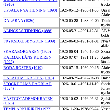
(1910)
tryck
UPSALA NYA TIDNING (1890)
1926-05-12--1968-11-06
Upsal
Aktie
DALARNA (1926)
1926-05-28--1933-05-05
Tidni
tryck
ALINGSÅS TIDNING (1888)
1926-05-31--2001-12-31
AB Wi
boktr
FRYKSDALSBYGDEN (1909)
1926-06-03--1931-01-31
Nya W
aktie
SKARABORGAREN (1926)
1926-06-04--1946-10-30
Skara
KALMAR LÄNS-KURIREN
1926-07-07--1931-11-25
Andel
(1923)
läns-
RÖDA RÖSTER (1919)
1926-07-15--1930-09-15
Aktie
tryck
DALADEMOKRATEN (1918)
1926-09-25--1947-04-08
Dalad
STOCKHOLMS DAGBLAD
1926-10-01--1931-11-19
Stock
(1824)
förla
tryck
VÄSTGÖTADEMOKRATEN
1926-10-02--1976-05-31
Sjuhä
(1926)
tryck
TEMPLARKURIREN (1922)
1926-11-20--1938-09-24
Vasat