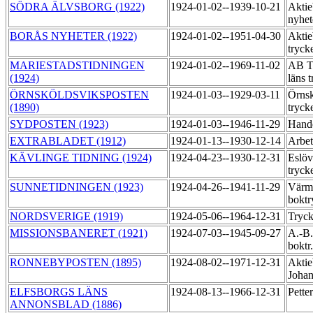
SÖDRA ÄLVSBORG (1922)
1924-01-02--1939-10-21
Aktie
nyhet
BORÅS NYHETER (1922)
1924-01-02--1951-04-30
Aktie
tryck
MARIESTADSTIDNINGEN
1924-01-02--1969-11-02
AB Ti
(1924)
läns 
ÖRNSKÖLDSVIKSPOSTEN
1924-01-03--1929-03-11
Örnsk
(1890)
tryck
SYDPOSTEN (1923)
1924-01-03--1946-11-29
Hande
EXTRABLADET (1912)
1924-01-13--1930-12-14
Arbet
KÄVLINGE TIDNING (1924)
1924-04-23--1930-12-31
Eslöv
tryck
SUNNETIDNINGEN (1923)
1924-04-26--1941-11-29
Värml
boktr
NORDSVERIGE (1919)
1924-05-06--1964-12-31
Tryck
MISSIONSBANERET (1921)
1924-07-03--1945-09-27
A.-B.
boktr
RONNEBYPOSTEN (1895)
1924-08-02--1971-12-31
Aktie
Johan
ELFSBORGS LÄNS
1924-08-13--1966-12-31
Pette
ANNONSBLAD (1886)