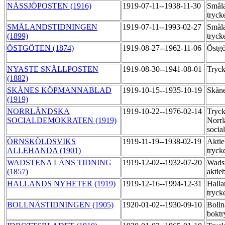
NÄSSJÖPOSTEN (1916)
1919-07-11--1938-11-30
Småla
tryck
SMÅLANDSTIDNINGEN
1919-07-11--1993-02-27
Småla
(1899)
tryck
ÖSTGÖTEN (1874)
1919-08-27--1962-11-06
Östgö
NYASTE SNÄLLPOSTEN
1919-08-30--1941-08-01
Tryck
(1882)
SKÅNES KÖPMANNABLAD
1919-10-15--1935-10-19
Skåne
(1919)
NORRLÄNDSKA
1919-10-22--1976-02-14
Tryck
SOCIALDEMOKRATEN (1919)
Norrl
socia
ÖRNSKÖLDSVIKS
1919-11-19--1938-02-19
Aktie
ALLEHANDA (1901)
tryck
WADSTENA LÄNS TIDNING
1919-12-02--1932-07-20
Wadst
(1857)
aktie
HALLANDS NYHETER (1919)
1919-12-16--1994-12-31
Halla
tryck
BOLLNÄSTIDNINGEN (1905)
1920-01-02--1930-09-10
Bolln
boktr