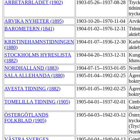
ARBETARBLADET (1902)
1903-05-26--1937-08-28
Tryck
tidni
tryck
ARVIKA NYHETER (1895)
1903-10-20--1970-11-04
Arvik
BAROMETERN (1841)
1904-01-02--1976-12-31
Tidni
aktie
KRISTINEHAMNSTIDNINGEN
1904-01-07--1936-12-30
Karls
(1880)
aktie
STOCKHOLMS HYRESLISTA
1904-04-20--1933-12-31
Kungl
(1882)
Iduns
NORDHALLAND (1883)
1904-07-15--1933-01-05
Nordh
SALA ALLEHANDA (1880)
1905-01-04--1992-02-25
Ågre
boktr
AVESTA TIDNING (1882)
1905-01-05--1992-02-25
Ågre
boktr
TOMELILLA TIDNING (1905)
1905-04-01--1937-02-01
Cimbr
boktr
ÖSTERGÖTLANDS
1905-04-03--1942-03-12
Öster
FOLKBLAD (1905)
trycke
(Tryc
Norrk
VÄSTRA SVERGES
1905-04-04--1940-04-13
Göteb