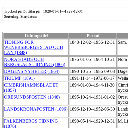
Tryckeri på för titlar på 1929-01-01- -1929-12-31
Sortering: Startdatum
Tidningstitel
Period
TIDNING FÖR
1848-12-02--1956-12-31
Sam. 
WENERSBORGS STAD OCH
LÄN (1848)
NORA STADS OCH
1876-01-05--1964-10-21
Nora 
BERGSLAGS TIDNING (1866)
DAGENS NYHETER (1864)
1890-10-25--1986-09-03
Dagen
TRIUMF (1891)
1891-11-14--1972-06-17
Weila
CIMBRISHAMNSBLADET
1894-01-03--1944-11-30
Cimri
(1857)
tryck
ÖRESUNDSPOSTEN (1848)
1895-10-24--1931-01-02
Öresu
tryck
LANDSKRONAPOSTEN (1896)
1896-12-10--1952-06-30
Land
tryck
FALKENBERGS TIDNING
1898-05-14--1929-12-31
M. Li
(1876)