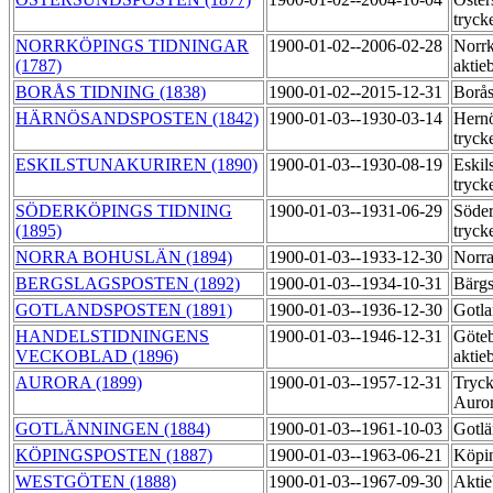
tryck
NORRKÖPINGS TIDNINGAR
1900-01-02--2006-02-28
Norrk
(1787)
aktie
BORÅS TIDNING (1838)
1900-01-02--2015-12-31
Borås
HÄRNÖSANDSPOSTEN (1842)
1900-01-03--1930-03-14
Hernö
tryck
ESKILSTUNAKURIREN (1890)
1900-01-03--1930-08-19
Eskil
tryck
SÖDERKÖPINGS TIDNING
1900-01-03--1931-06-29
Söde
(1895)
tryck
NORRA BOHUSLÄN (1894)
1900-01-03--1933-12-30
Norra
BERGSLAGSPOSTEN (1892)
1900-01-03--1934-10-31
Bärgs
GOTLANDSPOSTEN (1891)
1900-01-03--1936-12-30
Gotla
HANDELSTIDNINGENS
1900-01-03--1946-12-31
Göteb
VECKOBLAD (1896)
aktie
AURORA (1899)
1900-01-03--1957-12-31
Tryck
Auror
GOTLÄNNINGEN (1884)
1900-01-03--1961-10-03
Gotlä
KÖPINGSPOSTEN (1887)
1900-01-03--1963-06-21
Köpin
WESTGÖTEN (1888)
1900-01-03--1967-09-30
Aktie