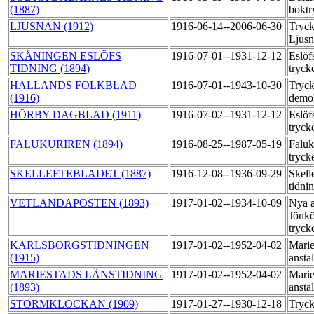
(1887)
boktr
LJUSNAN (1912)
1916-06-14--2006-06-30
Tryck
Ljus
SKÅNINGEN ESLÖFS
1916-07-01--1931-12-12
Eslöf
TIDNING (1894)
tryck
HALLANDS FOLKBLAD
1916-07-01--1943-10-30
Tryck
(1916)
demo
HÖRBY DAGBLAD (1911)
1916-07-02--1931-12-12
Eslöf
tryck
FALUKURIREN (1894)
1916-08-25--1987-05-19
Faluk
tryck
SKELLEFTEBLADET (1887)
1916-12-08--1936-09-29
Skell
tidni
VETLANDAPOSTEN (1893)
1917-01-02--1934-10-09
Nya a
Jönkö
tryck
KARLSBORGSTIDNINGEN
1917-01-02--1952-04-02
Marie
(1915)
ansta
MARIESTADS LÄNSTIDNING
1917-01-02--1952-04-02
Marie
(1893)
ansta
STORMKLOCKAN (1909)
1917-01-27--1930-12-18
Tryck