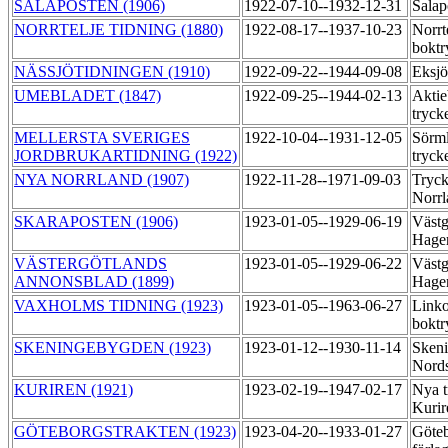
SALAPOSTEN (1906)
1922-07-10--1932-12-31
Salap
NORRTELJE TIDNING (1880)
1922-08-17--1937-10-23
Norrt
boktr
NÄSSJÖTIDNINGEN (1910)
1922-09-22--1944-09-08
Eksjö
UMEBLADET (1847)
1922-09-25--1944-02-13
Aktie
tryck
MELLERSTA SVERIGES
1922-10-04--1931-12-05
Sörml
JORDBRUKARTIDNING (1922)
tryck
NYA NORRLAND (1907)
1922-11-28--1971-09-03
Tryck
Norr
SKARAPOSTEN (1906)
1923-01-05--1929-06-19
Västg
Hage
VÄSTERGÖTLANDS
1923-01-05--1929-06-22
Västg
ANNONSBLAD (1899)
Hage
VAXHOLMS TIDNING (1923)
1923-01-05--1963-06-27
Link
boktr
SKENINGEBYGDEN (1923)
1923-01-12--1930-11-14
Skeni
Nord
KURIREN (1921)
1923-02-19--1947-02-17
Nya t
Kuri
GÖTEBORGSTRAKTEN (1923)
1923-04-20--1933-01-27
Göteb