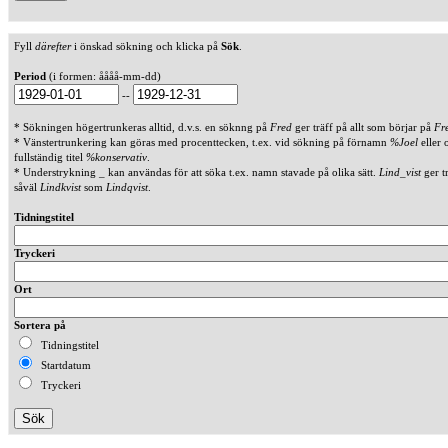
Fyll
därefter
i önskad sökning och klicka på
Sök
.
Period
(i formen: åååå-mm-dd)
--
* Sökningen högertrunkeras alltid, d.v.s. en söknng på
Fred
ger träff på allt som börjar på
Fr
* Vänstertrunkering kan göras med procenttecken, t.ex. vid sökning på förnamn
%Joel
eller 
fullständig titel
%konservativ
.
* Understrykning _ kan användas för att söka t.ex. namn stavade på olika sätt.
Lind_vist
ger t
såväl
Lindkvist
som
Lindqvist
.
Tidningstitel
Tryckeri
Ort
Sortera på
Tidningstitel
Startdatum
Tryckeri