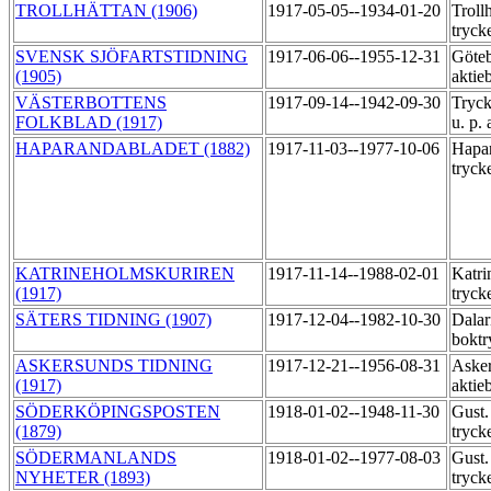
TROLLHÄTTAN (1906)
1917-05-05--1934-01-20
Troll
tryck
SVENSK SJÖFARTSTIDNING
1917-06-06--1955-12-31
Göteb
(1905)
aktie
VÄSTERBOTTENS
1917-09-14--1942-09-30
Tryck
FOLKBLAD (1917)
u. p. 
HAPARANDABLADET (1882)
1917-11-03--1977-10-06
Hapar
tryck
KATRINEHOLMSKURIREN
1917-11-14--1988-02-01
Katri
(1917)
tryck
SÄTERS TIDNING (1907)
1917-12-04--1982-10-30
Dalar
boktr
ASKERSUNDS TIDNING
1917-12-21--1956-08-31
Asker
(1917)
aktie
SÖDERKÖPINGSPOSTEN
1918-01-02--1948-11-30
Gust.
(1879)
tryck
SÖDERMANLANDS
1918-01-02--1977-08-03
Gust.
NYHETER (1893)
tryck