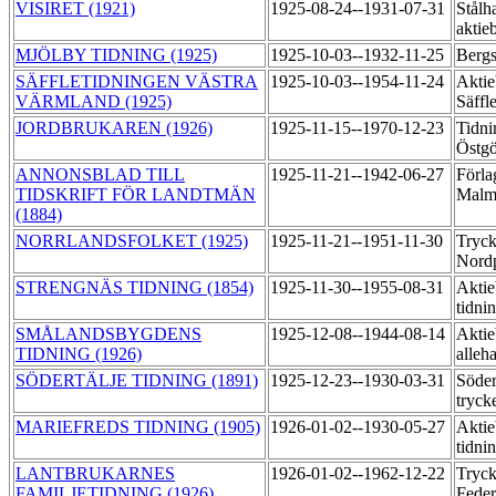
VISIRET (1921)
1925-08-24--1931-07-31
Stålh
aktie
MJÖLBY TIDNING (1925)
1925-10-03--1932-11-25
Bergs
SÄFFLETIDNINGEN VÄSTRA
1925-10-03--1954-11-24
Aktie
VÄRMLAND (1925)
Säffl
JORDBRUKAREN (1926)
1925-11-15--1970-12-23
Tidni
Östgö
ANNONSBLAD TILL
1925-11-21--1942-06-27
Förla
TIDSKRIFT FÖR LANDTMÄN
Malm
(1884)
NORRLANDSFOLKET (1925)
1925-11-21--1951-11-30
Tryck
Nord
STRENGNÄS TIDNING (1854)
1925-11-30--1955-08-31
Aktie
tidni
SMÅLANDSBYGDENS
1925-12-08--1944-08-14
Aktie
TIDNING (1926)
alleh
SÖDERTÄLJE TIDNING (1891)
1925-12-23--1930-03-31
Söder
tryck
MARIEFREDS TIDNING (1905)
1926-01-02--1930-05-27
Aktie
tidni
LANTBRUKARNES
1926-01-02--1962-12-22
Tryck
FAMILJETIDNING (1926)
Feder