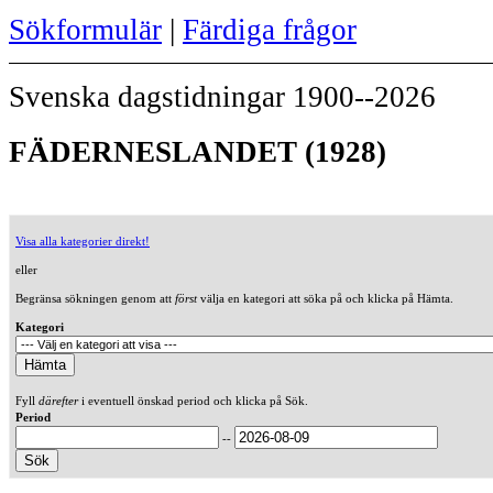
Sökformulär
|
Färdiga frågor
Svenska dagstidningar 1900--2026
FÄDERNESLANDET (1928)
Visa alla kategorier direkt!
eller
Begränsa sökningen genom att
först
välja en kategori att söka på och klicka på Hämta.
Kategori
Fyll
därefter
i eventuell önskad period och klicka på Sök.
Period
--