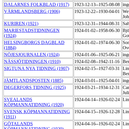
DALARNES FOLKBLAD (1917)
1923-12-13--1925-08-08
ing
VÄRMLANDSBERG (1906)
1923-12-22--1930-04-01
Wer
Jo
KURIREN (1921)
1923-12-31--1944-08-31
Sah
MARIESTADSTIDNINGEN
1924-01-02--1958-06-30
Bjö
(1924)
Go
HELSINGBORGS DAGBLAD
1924-01-02--1974-06-30
So
(1884)
Ov
NÖJESJOURNALEN (1924)
1924-01-06--1925-06-21
ing
NÄSSJÖTIDNINGEN (1910)
1924-02-08--1942-11-16
Ber
SIGTUNA NYA TIDNING (1907)
1924-02-15--1927-03-31
Lin
Be
JÄMTLANDSPOSTEN (1885)
1924-03-01--1925-04-01
ing
DEGERFORS TIDNING (1925)
1924-03-21--1934-12-31
Car
Jul
SVEALANDS
1924-04-14--1926-02-24
Lin
KÖPMANNATIDNING (1920)
SVENSK KÖPMANNATIDNING
1924-04-15--1926-12-28
Lin
(1911)
GÖTALANDS
1924-04-16--1926-02-24
Lin
KÖPMANNATIDNING (1920)