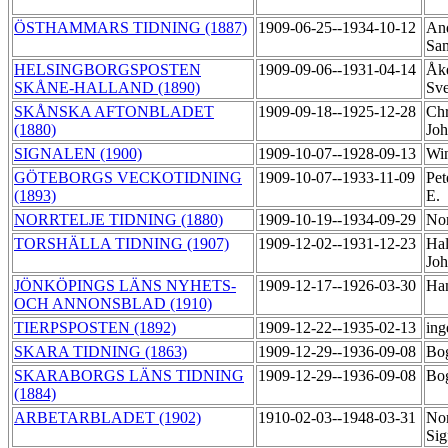
ÖSTHAMMARS TIDNING (1887)
1909-06-25--1934-10-12
And
Sa
HELSINGBORGSPOSTEN
1909-09-06--1931-04-14
Åke
SKÅNE-HALLAND (1890)
Sv
SKÅNSKA AFTONBLADET
1909-09-18--1925-12-28
Chr
(1880)
Joh
SIGNALEN (1900)
1909-10-07--1928-09-13
Win
GÖTEBORGS VECKOTIDNING
1909-10-07--1933-11-09
Pet
(1893)
E.
NORRTELJE TIDNING (1880)
1909-10-19--1934-09-29
Nor
TORSHÄLLA TIDNING (1907)
1909-12-02--1931-12-23
Hal
Joh
JÖNKÖPINGS LÄNS NYHETS-
1909-12-17--1926-03-30
Ham
OCH ANNONSBLAD (1910)
TIERPSPOSTEN (1892)
1909-12-22--1935-02-13
ing
SKARA TIDNING (1863)
1909-12-29--1936-09-08
Bog
SKARABORGS LÄNS TIDNING
1909-12-29--1936-09-08
Bog
(1884)
ARBETARBLADET (1902)
1910-02-03--1948-03-31
Nor
Sig