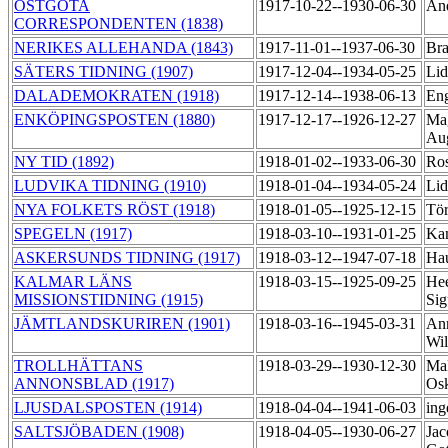
ÖSTGÖTA
1917-10-22--1930-06-30
And
CORRESPONDENTEN (1838)
NERIKES ALLEHANDA (1843)
1917-11-01--1937-06-30
Bra
SÄTERS TIDNING (1907)
1917-12-04--1934-05-25
Li
DALADEMOKRATEN (1918)
1917-12-14--1938-06-13
Eng
ENKÖPINGSPOSTEN (1880)
1917-12-17--1926-12-27
Ma
Au
NY TID (1892)
1918-01-02--1933-06-30
Ro
LUDVIKA TIDNING (1910)
1918-01-04--1934-05-24
Li
NYA FOLKETS RÖST (1918)
1918-01-05--1925-12-15
Tör
SPEGELN (1917)
1918-03-10--1931-01-25
Ka
ASKERSUNDS TIDNING (1917)
1918-03-12--1947-07-18
Hau
KALMAR LÄNS
1918-03-15--1925-09-25
He
MISSIONSTIDNING (1915)
Si
JÄMTLANDSKURIREN (1901)
1918-03-16--1945-03-31
Ann
Wi
TROLLHÄTTANS
1918-03-29--1930-12-30
Mal
ANNONSBLAD (1917)
Os
LJUSDALSPOSTEN (1914)
1918-04-04--1941-06-03
ing
SALTSJÖBADEN (1908)
1918-04-05--1930-06-27
Jac