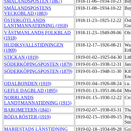
SMÅLANDSPOSTEN (1867)
1918-11-06--1934-10-23
Ba
SMÅLANDSPOSTENS
1918-11-08--1934-10-22
Ba
VECKOBLAD (1883)
ÖSTERGÖTLANDS
1918-11-23--1925-12-22
Öst
LANTMANNATIDNING (1918)
Gus
VÄSTMANLANDS FOLKBLAD
1918-11-23--1949-09-06
Ol
(1918)
HUDIKSVALLSTIDNINGEN
1918-12-17--1926-08-21
Wal
(1909)
Er
STICKAN (1919)
1919-01-02--1925-04-30
Li
SÖDERKÖPINGSPOSTEN (1879)
1919-01-03--1938-12-31
Jan
SÖDERKÖPINGSPOSTEN (1879)
1919-01-03--1948-11-30
Kih
En
ODALBONDEN (1919)
1919-01-04--1926-08-24
i.u
GEFLE DAGBLAD (1895)
1919-01-13--1951-06-04
Mod
NORRLANDS
1919-01-15--1930-12-22
Cr
LANDTMANNATIDNING (1915)
BAROMETERN (1841)
1919-02-07--1938-03-31
Th
RÖDA RÖSTER (1919)
1919-02-15--1930-09-15
Pri
Sti
MARIESTADS LÄNSTIDNING
1919-02-18--1934-09-28
Go