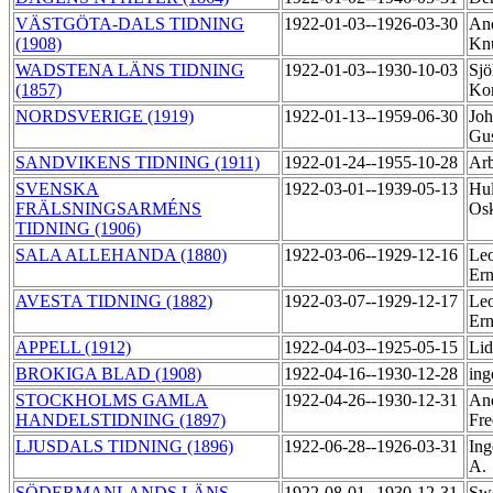
VÄSTGÖTA-DALS TIDNING
1922-01-03--1926-03-30
And
(1908)
Kn
WADSTENA LÄNS TIDNING
1922-01-03--1930-10-03
Sjö
(1857)
Ko
NORDSVERIGE (1919)
1922-01-13--1959-06-30
Joh
Gu
SANDVIKENS TIDNING (1911)
1922-01-24--1955-10-28
Arb
SVENSKA
1922-03-01--1939-05-13
Hul
FRÄLSNINGSARMÉNS
Os
TIDNING (1906)
SALA ALLEHANDA (1880)
1922-03-06--1929-12-16
Leo
Er
AVESTA TIDNING (1882)
1922-03-07--1929-12-17
Leo
Er
APPELL (1912)
1922-04-03--1925-05-15
Lid
BROKIGA BLAD (1908)
1922-04-16--1930-12-28
ing
STOCKHOLMS GAMLA
1922-04-26--1930-12-31
And
HANDELSTIDNING (1897)
Fre
LJUSDALS TIDNING (1896)
1922-06-28--1926-03-31
Ing
A.
SÖDERMANLANDS LÄNS
1922-08-01--1930-12-31
Sw