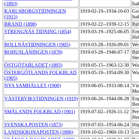
(1893)
Is
KARLSBORGSTIDNINGEN
1919-02-19--1934-10-03
Go
(1915)
Is
BRAND (1898)
1919-02-22--1939-12-15
Bjö
STRENGNÄS TIDNING (1854)
1919-03-19--1925-06-05
Ern
He
BOLLNÄSTIDNINGEN (1905)
1919-03-28--1926-09-01
We
BOHUSLÄNINGEN (1878)
1919-03-28--1946-07-17
Bj
St
ÖSTGÖTABLADET (1893)
1919-05-15--1963-12-30
Wal
ÖSTERGÖTLANDS FOLKBLAD
1919-05-19--1954-09-30
Wa
(1905)
NYA SAMHÄLLET (1900)
1919-06-05--1933-08-14
Väs
Ma
VÄSTERVIKSTIDNINGEN (1919)
1919-06-26--1944-08-28
En
Be
SMÅLANDS FOLKBLAD (1901)
1919-07-02--1926-11-12
Per
He
SVENSKA POSTEN (1873)
1919-07-03--1954-06-24
Häg
LANDSKRONAPOSTEN (1896)
1919-10-02--1960-10-13
Lec