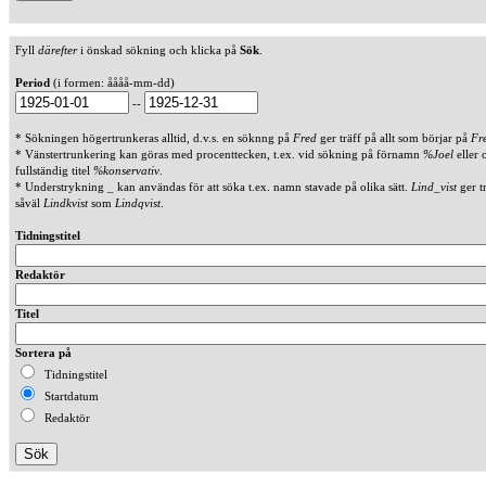
Fyll
därefter
i önskad sökning och klicka på
Sök
.
Period
(i formen: åååå-mm-dd)
--
* Sökningen högertrunkeras alltid, d.v.s. en söknng på
Fred
ger träff på allt som börjar på
Fr
* Vänstertrunkering kan göras med procenttecken, t.ex. vid sökning på förnamn
%Joel
eller 
fullständig titel
%konservativ
.
* Understrykning _ kan användas för att söka t.ex. namn stavade på olika sätt.
Lind_vist
ger t
såväl
Lindkvist
som
Lindqvist
.
Tidningstitel
Redaktör
Titel
Sortera på
Tidningstitel
Startdatum
Redaktör