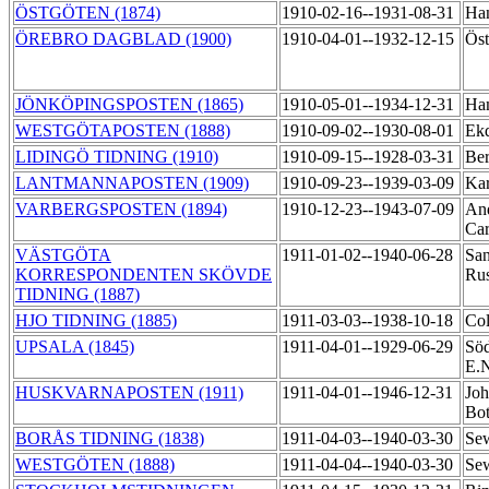
ÖSTGÖTEN (1874)
1910-02-16--1931-08-31
Ha
ÖREBRO DAGBLAD (1900)
1910-04-01--1932-12-15
Öst
JÖNKÖPINGSPOSTEN (1865)
1910-05-01--1934-12-31
Ham
WESTGÖTAPOSTEN (1888)
1910-09-02--1930-08-01
Ekd
LIDINGÖ TIDNING (1910)
1910-09-15--1928-03-31
Ber
LANTMANNAPOSTEN (1909)
1910-09-23--1939-03-09
Kar
VARBERGSPOSTEN (1894)
1910-12-23--1943-07-09
And
Car
VÄSTGÖTA
1911-01-02--1940-06-28
Sa
KORRESPONDENTEN SKÖVDE
Ru
TIDNING (1887)
HJO TIDNING (1885)
1911-03-03--1938-10-18
Col
UPSALA (1845)
1911-04-01--1929-06-29
Söd
E.
HUSKVARNAPOSTEN (1911)
1911-04-01--1946-12-31
Joh
Bo
BORÅS TIDNING (1838)
1911-04-03--1940-03-30
Sew
WESTGÖTEN (1888)
1911-04-04--1940-03-30
Sew