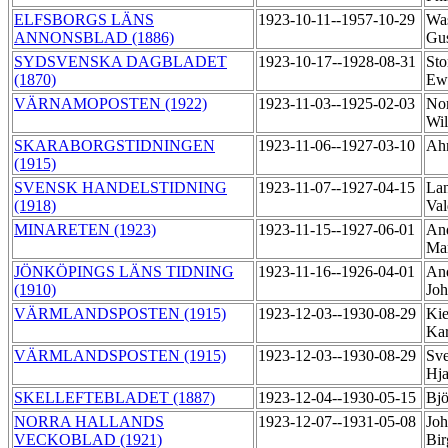
ELFSBORGS LÄNS
1923-10-11--1957-10-29
Was
ANNONSBLAD (1886)
Gu
SYDSVENSKA DAGBLADET
1923-10-17--1928-08-31
Sto
(1870)
Ew
VÄRNAMOPOSTEN (1922)
1923-11-03--1925-02-03
Nor
Wi
SKARABORGSTIDNINGEN
1923-11-06--1927-03-10
Ah
(1915)
SVENSK HANDELSTIDNING
1923-11-07--1927-04-15
Lan
(1918)
Va
MINARETEN (1923)
1923-11-15--1927-06-01
And
Ma
JÖNKÖPINGS LÄNS TIDNING
1923-11-16--1926-04-01
And
(1910)
Jo
VÄRMLANDSPOSTEN (1915)
1923-12-03--1930-08-29
Kie
Ka
VÄRMLANDSPOSTEN (1915)
1923-12-03--1930-08-29
Sve
Hj
SKELLEFTEBLADET (1887)
1923-12-04--1930-05-15
Bjö
NORRA HALLANDS
1923-12-07--1931-05-08
Joh
VECKOBLAD (1921)
Bir