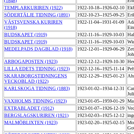
(1848)
Er
TEMPLARKURIREN (1922)
1922-10-18--1926-02-10
Ekb
SÖDERTÄLJE TIDNING (1891)
1922-10-23--1925-09-25
Eri
VÄSTSVENSKA KURIREN
1922-11-04--1931-01-09
Ad
(1918)
Ei
BUDSKAPET (1919)
1922-11-16--1929-10-03
Hal
BUDSKAPET (1919)
1922-11-16--1929-10-03
Wi
MEDELPADS DAGBLAD (1918)
1922-12-01--1929-06-29
Zet
Jo
ARBOGAPOSTEN (1923)
1922-12-12--1929-10-30
Hed
LILLA EDETS TIDNING (1923)
1922-12-16--1925-11-14
Peh
SKARABORGSTIDNINGENS
1922-12-29--1925-01-23
Ahn
VECKOBLAD (1922)
KARLSKOGA TIDNING (1883)
1923-01-02--1934-12-31
Car
Jul
VAXHOLMS TIDNING (1923)
1923-01-05--1959-01-29
Mar
EXTRABLADET (1912)
1923-01-07--1926-12-19
Ved
BERGSLAGSKURIREN (1921)
1923-02-03--1925-12-12
ing
MALMÖBLIXTEN (1923)
1923-02-20--1925-02-15
Mor
Got