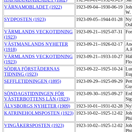
VÄRNAMOBLADET (1922)
1923-09-04--1930-06-19
Joh
W.
SYDPOSTEN (1923)
1923-09-05--1944-01-28
Nyl
Os
VÄRMLANDS VECKOTIDNING
1923-09-21--1925-07-31
For
(1923)
VÄSTMANLANDS NYHETER
1923-09-21--1926-02-17
And
(1918)
A.
VÄRMLANDS VECKOTIDNING
1923-09-21--1933-10-27
Häl
(1923)
Flo
SÖDRA FÖRSTÄDERNAS
1923-09-22--1925-10-24
Lun
TIDNING (1923)
Eu
SEFFLETIDNINGEN (1895)
1923-09-29--1925-09-29
Pet
Gu
SÖNDAGSTIDNINGEN FÖR
1923-09-30--1925-09-27
Erd
VÄSTERBOTTENS LÄN (1923)
Si
ÄLVSBORGS NYHETER (1909)
1923-10-01--1931-02-28
Nyl
KATRINEHOLMSPOSTEN (1923)
1923-10-02--1925-12-02
Joh
Phi
VINGÅKERSPOSTEN (1923)
1923-10-02--1925-12-02
Joh
Phi