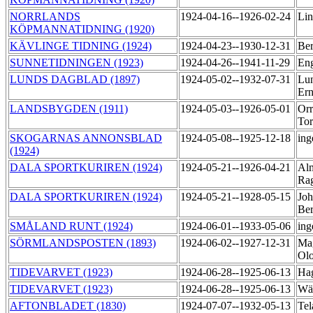
NORRLANDS
1924-04-16--1926-02-24
Lin
KÖPMANNATIDNING (1920)
KÄVLINGE TIDNING (1924)
1924-04-23--1930-12-31
Ber
SUNNETIDNINGEN (1923)
1924-04-26--1941-11-29
Eng
LUNDS DAGBLAD (1897)
1924-05-02--1932-07-31
Lun
Ern
LANDSBYGDEN (1911)
1924-05-03--1926-05-01
Orr
Tor
SKOGARNAS ANNONSBLAD
1924-05-08--1925-12-18
ing
(1924)
DALA SPORTKURIREN (1924)
1924-05-21--1926-04-21
Al
Ra
DALA SPORTKURIREN (1924)
1924-05-21--1928-05-15
Joh
Ber
SMÅLAND RUNT (1924)
1924-06-01--1933-05-06
ing
SÖRMLANDSPOSTEN (1893)
1924-06-02--1927-12-31
Ma
Ol
TIDEVARVET (1923)
1924-06-28--1925-06-13
Hag
TIDEVARVET (1923)
1924-06-28--1925-06-13
Wäg
AFTONBLADET (1830)
1924-07-07--1932-05-13
Tel