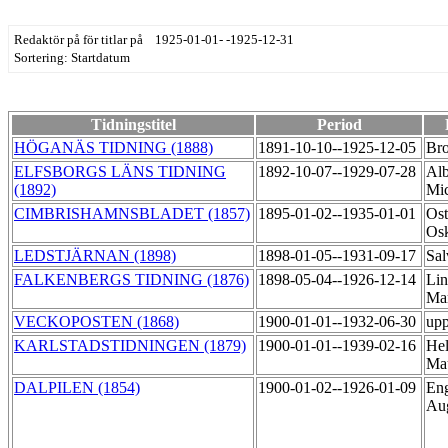
Redaktör på för titlar på 1925-01-01- -1925-12-31
Sortering: Startdatum
Tidningstitel
Period
HÖGANÄS TIDNING (1888)
1891-10-10--1925-12-05
Bro
ELFSBORGS LÄNS TIDNING
1892-10-07--1929-07-28
Alb
(1892)
Mi
CIMBRISHAMNSBLADET (1857)
1895-01-02--1935-01-01
Ost
Os
LEDSTJÄRNAN (1898)
1898-01-05--1931-09-17
Sal
FALKENBERGS TIDNING (1876)
1898-05-04--1926-12-14
Lin
Ma
VECKOPOSTEN (1868)
1900-01-01--1932-06-30
upp
KARLSTADSTIDNINGEN (1879)
1900-01-01--1939-02-16
Hel
Ma
DALPILEN (1854)
1900-01-02--1926-01-09
Eng
Au