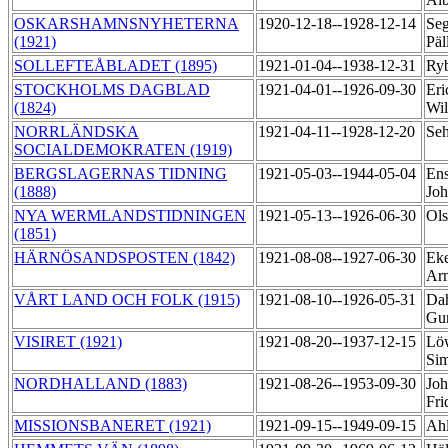
OSKARSHAMNSNYHETERNA
1920-12-18--1928-12-14
Seg
(1921)
Päl
SOLLEFTEÅBLADET (1895)
1921-01-04--1938-12-31
Ryb
STOCKHOLMS DAGBLAD
1921-04-01--1926-09-30
Eri
(1824)
Wi
NORRLÄNDSKA
1921-04-11--1928-12-20
Seh
SOCIALDEMOKRATEN (1919)
BERGSLAGERNAS TIDNING
1921-05-03--1944-05-04
Ens
(1888)
Jo
NYA WERMLANDSTIDNINGEN
1921-05-13--1926-06-30
Ols
(1851)
HÄRNÖSANDSPOSTEN (1842)
1921-08-08--1927-06-30
Ek
Ar
VÅRT LAND OCH FOLK (1915)
1921-08-10--1926-05-31
Dah
Gu
VISIRET (1921)
1921-08-20--1937-12-15
Löw
Si
NORDHALLAND (1883)
1921-08-26--1953-09-30
Joh
Fri
MISSIONSBANERET (1921)
1921-09-15--1949-09-15
Ahl