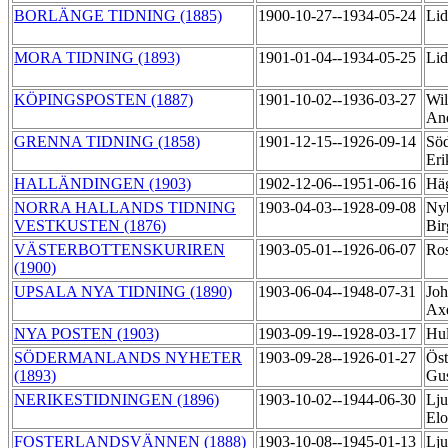
BORLÄNGE TIDNING (1885)
1900-10-27--1934-05-24
Li
MORA TIDNING (1893)
1901-01-04--1934-05-25
Li
KÖPINGSPOSTEN (1887)
1901-10-02--1936-03-27
Wil
An
GRENNA TIDNING (1858)
1901-12-15--1926-09-14
Söd
Er
HALLÄNDINGEN (1903)
1902-12-06--1951-06-16
Hä
NORRA HALLANDS TIDNING
1903-04-03--1928-09-08
Nyb
VESTKUSTEN (1876)
Bir
VÄSTERBOTTENSKURIREN
1903-05-01--1926-06-07
Ro
(1900)
UPSALA NYA TIDNING (1890)
1903-06-04--1948-07-31
Joh
Ax
NYA POSTEN (1903)
1903-09-19--1928-03-17
Hul
SÖDERMANLANDS NYHETER
1903-09-28--1926-01-27
Öst
(1893)
Gu
NERIKESTIDNINGEN (1896)
1903-10-02--1944-06-30
Lju
El
FOSTERLANDSVÄNNEN (1888)
1903-10-08--1945-01-13
Lju