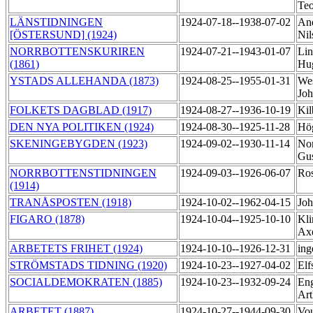
Te
LÄNSTIDNINGEN
1924-07-18--1938-07-02
And
[ÖSTERSUND] (1924)
Ni
NORRBOTTENSKURIREN
1924-07-21--1943-01-07
Lin
(1861)
Hu
YSTADS ALLEHANDA (1873)
1924-08-25--1955-01-31
Wes
Jo
FOLKETS DAGBLAD (1917)
1924-08-27--1936-10-19
Kil
DEN NYA POLITIKEN (1924)
1924-08-30--1925-11-28
Hö
SKENINGEBYGDEN (1923)
1924-09-02--1930-11-14
Nor
Gu
NORRBOTTENSTIDNINGEN
1924-09-03--1926-06-07
Ro
(1914)
TRANÅSPOSTEN (1918)
1924-10-02--1962-04-15
Joh
FIGARO (1878)
1924-10-04--1925-10-10
Kli
Ax
ARBETETS FRIHET (1924)
1924-10-10--1926-12-31
ing
STRÖMSTADS TIDNING (1920)
1924-10-23--1927-04-02
Elf
SOCIALDEMOKRATEN (1885)
1924-10-23--1932-09-24
Eng
Ar
ARBETET (1887)
1924-10-27--1944-09-30
Vou