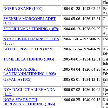
El
NORRA SKÅNE (1900)
1904-01-28--1943-02-25
Per
Ax
SVENSKA MORGONBLADET
1904-05-06--1936-12-31
Oll
(1890)
SÖDERHAMNS TIDNING (1878)
1904-06-13--1928-09-29
Gra
Au
NYA KRISTINEHAMNSPOSTEN
1904-11-01--1927-08-15
For
(1885)
GÖTEBORGSPOSTEN (1859)
1904-11-16--1926-04-29
Al
Ed
TOMELILLA TIDNING (1905)
1905-04-01--1934-12-31
Ost
Jo
VÄSTRA SVERGES
1905-04-04--1926-04-28
Al
LANTMANNATIDNING (1905)
Ed
GEVALIA (1905)
1905-05-01--1934-12-15
Eri
Gu
NYA DAGLIGT ALLEHANDA
1906-07-02--1936-10-02
Lju
(1859)
Le
NORA STADS OCH
1906-08-25--1940-09-13
Kri
BERGSLAGS TIDNING (1866)
Car