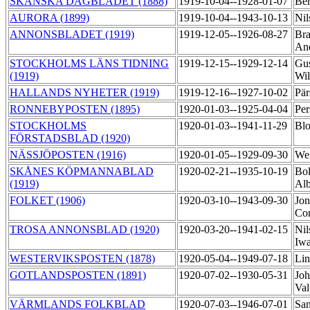
SKÅNSKA DAGBLADET (1888)
1919-10-04--1928-01-07
Ber
AURORA (1899)
1919-10-04--1943-10-13
Nil
ANNONSBLADET (1919)
1919-12-05--1926-08-27
Bra
An
STOCKHOLMS LÄNS TIDNING
1919-12-15--1929-12-14
Gus
(1919)
Wi
HALLANDS NYHETER (1919)
1919-12-16--1927-10-02
Pär
RONNEBYPOSTEN (1895)
1920-01-03--1925-04-04
Per
STOCKHOLMS
1920-01-03--1941-11-29
Bl
FÖRSTADSBLAD (1920)
NÄSSJÖPOSTEN (1916)
1920-01-05--1929-09-30
Wei
SKÅNES KÖPMANNABLAD
1920-02-21--1935-10-19
Bol
(1919)
Al
FOLKET (1906)
1920-03-10--1943-09-30
Jon
Co
TROSA ANNONSBLAD (1920)
1920-03-20--1941-02-15
Nil
Iw
WESTERVIKSPOSTEN (1878)
1920-05-04--1949-07-18
Lin
GOTLANDSPOSTEN (1891)
1920-07-02--1930-05-31
Joh
Va
VÄRMLANDS FOLKBLAD
1920-07-03--1946-07-01
Sa