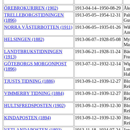
ÖREBROKURIREN (1902)
1913-04-14--1950-08-29
Åke
TRELLEBORGSTIDNINGEN
1913-05-05--1954-12-31
Pal
(1896)
Gu
NORRA VÄSTERBOTTEN (1911)
1913-06-05--1935-01-26
Wik
An
HELSINGEN (1882)
1913-06-07--1928-05-08
Myr
Ma
LANDTBRUKSTIDNINGEN
1913-06-21--1928-11-24
Bäc
(1913)
Fr
GÖTEBORGS MORGONPOST
1913-07-12--1932-12-14
Wig
(1896)
Lun
Ha
TJUSTS TIDNING (1886)
1913-09-12--1939-12-27
Bl
Re
VIMMERBY TIDNING (1884)
1913-09-12--1939-12-27
Bl
Re
HULTSFREDSPOSTEN (1902)
1913-09-12--1939-12-30
Bl
Re
KINDAPOSTEN (1894)
1913-09-12--1939-12-30
Bl
Re
VETLANDAPOSTEN (1893)
1913-11-18--1934-07-24
Jan