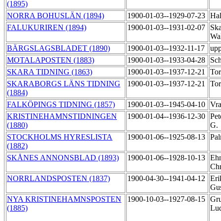
(1895)
NORRA BOHUSLÄN (1894)
1900-01-03--1929-07-23
Hal
FALUKURIREN (1894)
1900-01-03--1931-02-07
Ska
Wa
BÄRGSLAGSBLADET (1890)
1900-01-03--1932-11-17
upp
MOTALAPOSTEN (1883)
1900-01-03--1933-04-28
Sch
SKARA TIDNING (1863)
1900-01-03--1937-12-21
Tor
SKARABORGS LÄNS TIDNING
1900-01-03--1937-12-21
Tor
(1884)
FALKÖPINGS TIDNING (1857)
1900-01-03--1945-04-10
Vra
KRISTINEHAMNSTIDNINGEN
1900-01-04--1936-12-30
Pet
(1880)
G.
STOCKHOLMS HYRESLISTA
1900-01-06--1925-08-13
Pal
(1882)
SKÅNES ANNONSBLAD (1893)
1900-01-06--1928-10-13
Ehn
Chr
NORRLANDSPOSTEN (1837)
1900-04-30--1941-04-12
Eri
Gu
NYA KRISTINEHAMNSPOSTEN
1900-10-03--1927-08-15
Gru
(1885)
Lu