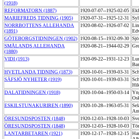
(1918)
REFORMATORN (1887)
1920-07-07--1925-02-05
Ekl
MARIEFREDS TIDNING (1905)
1920-07-31--1925-12-31
Sy
NORRBOTTENS ALLEHANDA
1920-08-02--1926-07-02
Lin
(1891)
Ed
GÖTEBORGSTIDNINGEN (1902)
1920-08-15--1932-09-30
Sjö
SMÅLANDS ALLEHANDA
1920-08-21--1944-02-29
Gre
(1880)
VIDI (1913)
1920-09-22--1931-12-23
Lu
Ba
HVETLANDA TIDNING (1873)
1920-10-01--1939-03-31
Sc
SÄFSJÖ NYHETER (1919)
1920-10-01--1939-03-31
Sch
Hi
DALATIDNINGEN (1918)
1920-10-04--1950-03-14
Yng
Os
ESKILSTUNAKURIREN (1890)
1920-10-28--1963-05-31
Sel
An
ÖRESUNDSPOSTEN (1848)
1920-12-03--1928-10-03
Sv
ÖRESUNDSPOSTEN (1848)
1920-12-03--1928-10-03
Tö
LANTARBETAREN (1921)
1920-12-17--1928-12-15
Han
Al