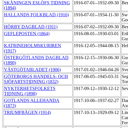
SKÅNINGEN ESLÖFS TIDNING
1916-07-01--1932-09-30
Ber
(1894)
HALLANDS FOLKBLAD (1916)
1916-07-01--1934-11-30
Sw
Ge
HÖRBY DAGBLAD (1911)
1916-07-02--1932-09-30
Ber
GEFLEPOSTEN (1864)
1916-08-01--1930-03-01
Eri
Gu
KATRINEHOLMSKURIREN
1916-12-05--1944-08-15
Hel
(1917)
ÖSTERGÖTLANDS DAGBLAD
1916-12-15--1930-06-30
Gus
(1890)
Gu
VÄSTGÖTABLADET (1906)
1917-01-02--1946-04-26
Sve
GÖTEBORGS HANDELS- OCH
1917-06-05--1945-03-31
Seg
SJÖFARTSTIDNING (1832)
To
NYKTERHETSFOLKETS
1917-09-12--1930-12-12
Sev
TIDNING (1898)
GOTLANDS ALLEHANDA
1917-10-06--1937-02-27
Dan
(1873)
Ax
TRIUMFBÅGEN (1914)
1917-10-13--1929-09-12
Lin
Car
Fe