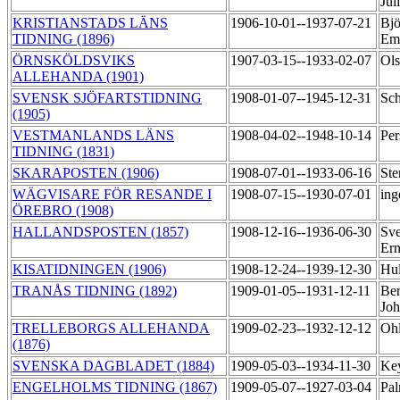
Jul
KRISTIANSTADS LÄNS
1906-10-01--1937-07-21
Bjö
TIDNING (1896)
Em
ÖRNSKÖLDSVIKS
1907-03-15--1933-02-07
Ols
ALLEHANDA (1901)
SVENSK SJÖFARTSTIDNING
1908-01-07--1945-12-31
Sch
(1905)
VESTMANLANDS LÄNS
1908-04-02--1948-10-14
Per
TIDNING (1831)
SKARAPOSTEN (1906)
1908-07-01--1933-06-16
Ste
WÄGVISARE FÖR RESANDE I
1908-07-15--1930-07-01
ing
ÖREBRO (1908)
HALLANDSPOSTEN (1857)
1908-12-16--1936-06-30
Sve
Er
KISATIDNINGEN (1906)
1908-12-24--1939-12-30
Hul
TRANÅS TIDNING (1892)
1909-01-05--1931-12-11
Ber
Jo
TRELLEBORGS ALLEHANDA
1909-02-23--1932-12-12
Ohl
(1876)
SVENSKA DAGBLADET (1884)
1909-05-03--1934-11-30
Ke
ENGELHOLMS TIDNING (1867)
1909-05-07--1927-03-04
Pal