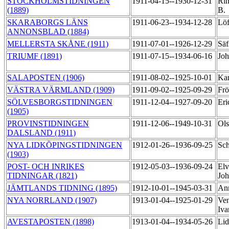
STOCKHOLMSTIDNINGEN
1911-04-15--1930-12-31
Rin
(1889)
B.
SKARABORGS LÄNS
1911-06-23--1934-12-28
Löf
ANNONSBLAD (1884)
MELLERSTA SKÅNE (1911)
1911-07-01--1926-12-29
Säf
TRIUMF (1891)
1911-07-15--1934-06-16
Joh
SALAPOSTEN (1906)
1911-08-02--1925-10-01
Kar
VÄSTRA VÄRMLAND (1909)
1911-09-02--1925-09-29
Frö
SÖLVESBORGSTIDNINGEN
1911-12-04--1927-09-20
Eri
(1905)
PROVINSTIDNINGEN
1911-12-06--1949-10-31
Ols
DALSLAND (1911)
NYA LIDKÖPINGSTIDNINGEN
1912-01-26--1936-09-25
Sch
(1903)
POST- OCH INRIKES
1912-05-03--1936-09-24
Elv
TIDNINGAR (1821)
Jo
JÄMTLANDS TIDNING (1895)
1912-10-01--1945-03-31
Ann
NYA NORRLAND (1907)
1913-01-04--1925-01-29
Ven
Iva
AVESTAPOSTEN (1898)
1913-01-04--1934-05-26
Li