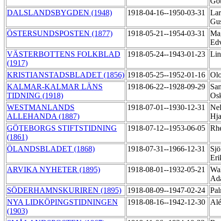
Go
DALSLANDSBYGDEN (1948)
1918-04-16--1950-03-31
Lar
Gu
ÖSTERSUNDSPOSTEN (1877)
1918-05-21--1954-03-31
Ma
Ed
VÄSTERBOTTENS FOLKBLAD
1918-05-24--1943-01-23
Lin
(1917)
KRISTIANSTADSBLADET (1856)
1918-05-25--1952-01-16
Olo
KALMAR-KALMAR LÄNS
1918-06-22--1928-09-29
San
TIDNING (1918)
Os
WESTMANLANDS
1918-07-01--1930-12-31
Nel
ALLEHANDA (1887)
Hj
GÖTEBORGS STIFTSTIDNING
1918-07-12--1953-06-05
Rhe
(1861)
ÖLANDSBLADET (1868)
1918-07-31--1966-12-31
Sjö
Er
ARVIKA NYHETER (1895)
1918-08-01--1932-05-21
Wal
Ad
SÖDERHAMNSKURIREN (1895)
1918-08-09--1947-02-24
Pal
NYA LIDKÖPINGSTIDNINGEN
1918-08-16--1942-12-30
Alé
(1903)