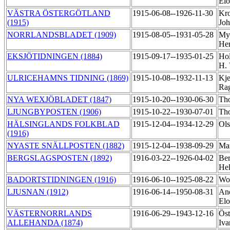
Elo
VÄSTRA ÖSTERGÖTLAND
1915-06-08--1926-11-30
Kro
(1915)
Jo
NORRLANDSBLADET (1909)
1915-08-05--1931-05-28
My
He
EKSJÖTIDNINGEN (1884)
1915-09-17--1935-01-25
Hol
H.
ULRICEHAMNS TIDNING (1869)
1915-10-08--1932-11-13
Kje
Ra
NYA WEXJÖBLADET (1847)
1915-10-20--1930-06-30
Tho
LJUNGBYPOSTEN (1906)
1915-10-22--1930-07-01
Tho
HÄLSINGLANDS FOLKBLAD
1915-12-04--1934-12-29
Ols
(1916)
NYASTE SNÄLLPOSTEN (1882)
1915-12-04--1938-09-29
Mar
BERGSLAGSPOSTEN (1892)
1916-03-22--1926-04-02
Ber
He
BADORTSTIDNINGEN (1916)
1916-06-10--1925-08-22
Wol
LJUSNAN (1912)
1916-06-14--1950-08-31
And
El
VÄSTERNORRLANDS
1916-06-29--1943-12-16
Öst
ALLEHANDA (1874)
Iva