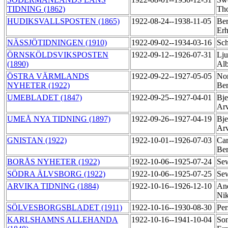
TIDNING (1862)
Th
HUDIKSVALLSPOSTEN (1865)
1922-08-24--1938-11-05
Ber
Er
NÄSSJÖTIDNINGEN (1910)
1922-09-02--1934-03-16
Sch
ÖRNSKÖLDSVIKSPOSTEN
1922-09-12--1926-07-31
Lju
(1890)
Alb
ÖSTRA VÄRMLANDS
1922-09-22--1927-05-05
Nor
NYHETER (1922)
Be
UMEBLADET (1847)
1922-09-25--1927-04-01
Bje
Ar
UMEÅ NYA TIDNING (1897)
1922-09-26--1927-04-19
Bje
Ar
GNISTAN (1922)
1922-10-01--1926-07-03
Car
Be
BORÅS NYHETER (1922)
1922-10-06--1925-07-24
Sew
SÖDRA ÄLVSBORG (1922)
1922-10-06--1925-07-25
Sew
ARVIKA TIDNING (1884)
1922-10-16--1926-12-10
And
Ni
SÖLVESBORGSBLADET (1911)
1922-10-16--1930-08-30
Per
KARLSHAMNS ALLEHANDA
1922-10-16--1941-10-04
Son