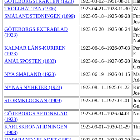
GÖTEBORGSTRAKTEN (1923)
1923-03-02--1951-08-31
Han
TROLLHÄTTAN (1906)
1923-04-21--1928-11-30
Wa
SMÅLANDSTIDNINGEN (1899)
1923-05-18--1925-09-28
Fu
Jos
GÖTEBORGS EXTRABLAD
1923-05-20--1925-06-24
Jak
(1923)
Fre
Na
KALMAR LÄNS-KURIREN
1923-06-16--1926-07-03
Per
(1923)
E.
ÅMÅLSPOSTEN (1883)
1923-06-16--1927-05-20
Jön
Ger
NYA SMÅLAND (1923)
1923-06-19--1926-01-15
Ma
Ad
NYNÄS NYHETER (1923)
1923-08-11--1925-01-22
Kin
Jos
STORMKLOCKAN (1909)
1923-08-11--1927-01-01
Joh
Gu
GÖTEBORGS AFTONBLAD
1923-08-31--1926-04-01
Nor
(1923)
KARLSKRONATIDNINGEN
1923-09-01--1930-11-29
Tim
(1908)
HAPARANDABLADET (1882)
1923-09-01--1932-03-29
Sa