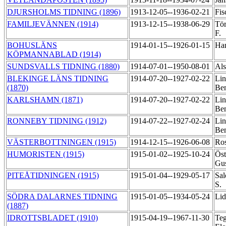
DJURSHOLMS TIDNING (1896)
1913-12-05--1936-02-21
Fis
FAMILJEVÄNNEN (1914)
1913-12-15--1938-06-29
Tör
F.
BOHUSLÄNS
1914-01-15--1926-01-15
Ha
KÖPMANNABLAD (1914)
SUNDSVALLS TIDNING (1880)
1914-07-01--1950-08-01
Als
BLEKINGE LÄNS TIDNING
1914-07-20--1927-02-22
Lin
(1870)
Be
KARLSHAMN (1871)
1914-07-20--1927-02-22
Lin
Be
RONNEBY TIDNING (1912)
1914-07-22--1927-02-24
Lin
Be
VÄSTERBOTTNINGEN (1915)
1914-12-15--1926-06-08
Ro
HUMORISTEN (1915)
1915-01-02--1925-10-24
Öst
Gus
PITEÅTIDNINGEN (1915)
1915-01-04--1929-05-17
Sal
S.
SÖDRA DALARNES TIDNING
1915-01-05--1934-05-24
Li
(1887)
IDROTTSBLADET (1910)
1915-04-19--1967-11-30
Teg