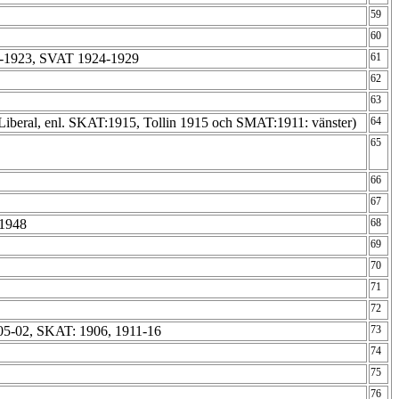
59
60
-1923, SVAT 1924-1929
61
62
63
Liberal, enl. SKAT:1915, Tollin 1915 och SMAT:1911: vänster)
64
65
66
67
-1948
68
69
70
71
72
2-05-02, SKAT: 1906, 1911-16
73
74
75
76