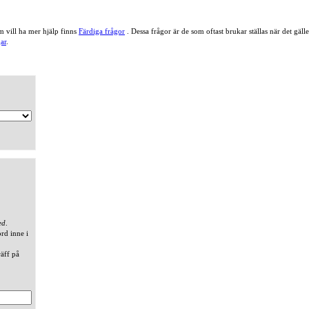
 vill ha mer hjälp finns
Färdiga frågor
. Dessa frågor är de som oftast brukar ställas när det gä
ar
.
ed
.
ord inne i
räff på