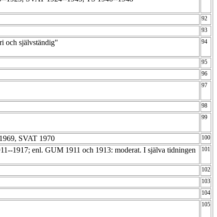
92
93
fri och självständig"
94
95
96
97
98
99
-1969, SVAT 1970
100
--1917; enl. GUM 1911 och 1913: moderat. I själva tidningen
101
102
103
104
105