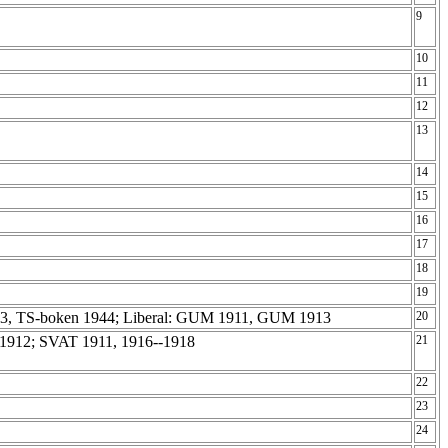
9
10
11
12
13
14
15
16
17
18
19
43, TS-boken 1944; Liberal: GUM 1911, GUM 1913
20
, 1912; SVAT 1911, 1916--1918
21
22
23
24