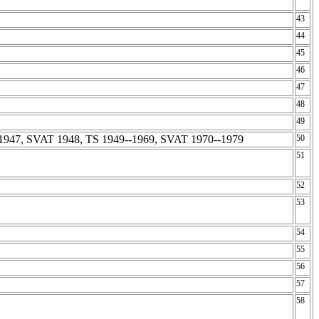
43
44
45
46
47
48
49
1947, SVAT 1948, TS 1949--1969, SVAT 1970--1979
50
51
52
53
54
55
56
57
58