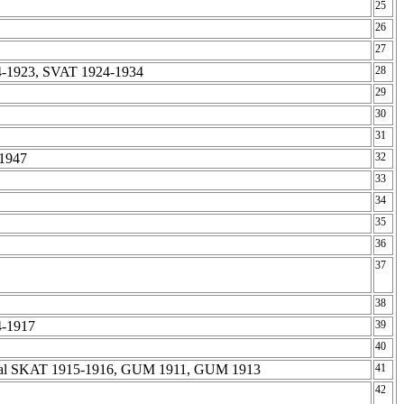
25
26
27
4-1923, SVAT 1924-1934
28
29
30
31
-1947
32
33
34
35
36
37
38
4-1917
39
40
beral SKAT 1915-1916, GUM 1911, GUM 1913
41
42