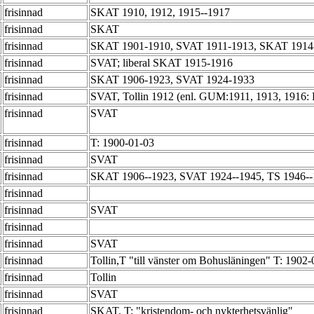
frisinnad
SKAT 1910, 1912, 1915--1917
frisinnad
SKAT
frisinnad
SKAT 1901-1910, SVAT 1911-1913, SKAT 1914
frisinnad
SVAT; liberal SKAT 1915-1916
frisinnad
SKAT 1906-1923, SVAT 1924-1933
frisinnad
SVAT, Tollin 1912 (enl. GUM:1911, 1913, 1916: 
frisinnad
SVAT
frisinnad
T: 1900-01-03
frisinnad
SVAT
frisinnad
SKAT 1906--1923, SVAT 1924--1945, TS 1946-
frisinnad
frisinnad
SVAT
frisinnad
frisinnad
SVAT
frisinnad
Tollin,T "till vänster om Bohusläningen" T: 190
frisinnad
Tollin
frisinnad
SVAT
frisinnad
SKAT, T; "kristendom- och nykterhetsvänlig"