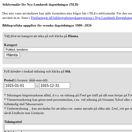
Sökformulär för Nya Lundstedt dagstidningar (NLD)
Den mer vane användaren kan själv formulera sina frågor här i NLd:s sökformulär. För den som
använts m.m. finns i
Förklaringar till bibliograferingskategorierna i Nya Lundstedt Dagstidning
Bibliografiska uppgifter för svenska dagstidningar 1900--2026
Välj
först
en kategori att söka på och klicka på
Hämta
.
Kategori
Fyll
därefter
i önskad sökning och klicka på
Sök
.
Period
(i formen: åååå-mm-dd)
--
* Sökningen högertrunkeras alltid, d.v.s. en söknng på
Fred
ger träff på allt som börjar på
Fr
* Vänstertrunkering kan göras med procenttecken, t.ex. vid sökning på förnamn
%Joel
eller 
fullständig titel
%konservativ
.
* Understrykning _ kan användas för att söka t.ex. namn stavade på olika sätt.
Lind_vist
ger t
såväl
Lindkvist
som
Lindqvist
.
Tidningstitel