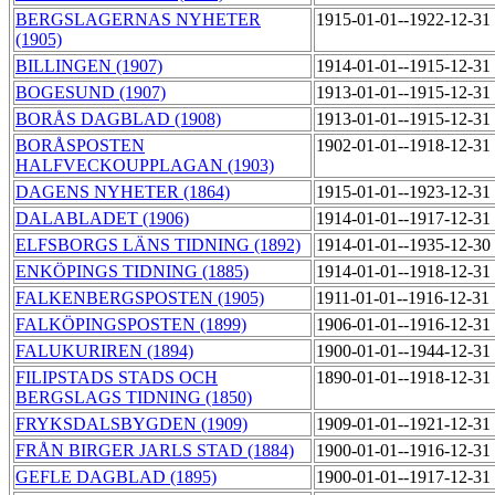
BERGSLAGERNAS NYHETER
1915-01-01--1922-12-31
(1905)
BILLINGEN (1907)
1914-01-01--1915-12-31
BOGESUND (1907)
1913-01-01--1915-12-31
BORÅS DAGBLAD (1908)
1913-01-01--1915-12-31
BORÅSPOSTEN
1902-01-01--1918-12-31
HALFVECKOUPPLAGAN (1903)
DAGENS NYHETER (1864)
1915-01-01--1923-12-31
DALABLADET (1906)
1914-01-01--1917-12-31
ELFSBORGS LÄNS TIDNING (1892)
1914-01-01--1935-12-30
ENKÖPINGS TIDNING (1885)
1914-01-01--1918-12-31
FALKENBERGSPOSTEN (1905)
1911-01-01--1916-12-31
FALKÖPINGSPOSTEN (1899)
1906-01-01--1916-12-31
FALUKURIREN (1894)
1900-01-01--1944-12-31
FILIPSTADS STADS OCH
1890-01-01--1918-12-31
BERGSLAGS TIDNING (1850)
FRYKSDALSBYGDEN (1909)
1909-01-01--1921-12-31
FRÅN BIRGER JARLS STAD (1884)
1900-01-01--1916-12-31
GEFLE DAGBLAD (1895)
1900-01-01--1917-12-31