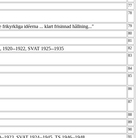
77
78
frikyrkliga idéerna ... klart frisinnad hållning..."
79
80
81
8, 1920--1922, SVAT 1925--1935
82
83
84
85
86
87
88
89
90
20--1923, SVAT 1924--1945, TS 1946--1948
91