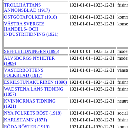
TROLLHÄTTANS
1921-01-01--1923-12-31
frisi
ANNONSBLAD (1917)
ÖSTGÖTAFOLKET (1918)
1921-01-01--1923-12-31
komm
VÄSTRA SVERGES
1921-01-01--1923-12-31
konse
HANDELS- OCH
INDUSTRITIDNING (1921)
SEFFLETIDNINGEN (1895)
1921-01-01--1923-12-31
mode
ÄLVSBORGS NYHETER
1921-01-01--1923-12-31
mode
(1909)
VÄSTERBOTTENS
1921-01-01--1923-12-31
vänste
FOLKBLAD (1917)
ESKILSTUNAKURIREN (1890)
1921-01-01--1924-12-31
frisi
WADSTENA LÄNS TIDNING
1921-01-01--1925-12-31
frisi
(1857)
KVINNORNAS TIDNING
1921-01-01--1925-12-31
neutr
(1921)
NYA FOLKETS RÖST (1918)
1921-01-01--1925-12-31
social
KARLSHAMN (1871)
1921-01-01--1928-12-31
frisi
RÖDA RÖSTER (1919)
1921-01-01--1930-12-31
komm