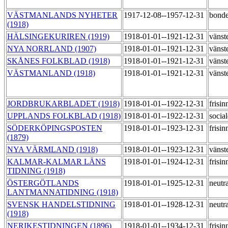
VÄSTMANLANDS NYHETER
1917-12-08--1957-12-31
bond
(1918)
HÄLSINGEKURIREN (1919)
1918-01-01--1921-12-31
vänst
NYA NORRLAND (1907)
1918-01-01--1921-12-31
vänste
SKÅNES FOLKBLAD (1918)
1918-01-01--1921-12-31
vänste
VÄSTMANLAND (1918)
1918-01-01--1921-12-31
vänste
JORDBRUKARBLADET (1918)
1918-01-01--1922-12-31
frisi
UPPLANDS FOLKBLAD (1918)
1918-01-01--1922-12-31
socia
SÖDERKÖPINGSPOSTEN
1918-01-01--1923-12-31
frisi
(1879)
NYA VÄRMLAND (1918)
1918-01-01--1923-12-31
vänste
KALMAR-KALMAR LÄNS
1918-01-01--1924-12-31
frisi
TIDNING (1918)
ÖSTERGÖTLANDS
1918-01-01--1925-12-31
neutr
LANTMANNATIDNING (1918)
SVENSK HANDELSTIDNING
1918-01-01--1928-12-31
neutr
(1918)
NERIKESTIDNINGEN (1896)
1918-01-01--1934-12-31
frisi