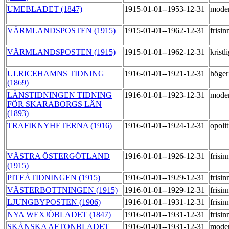
UMEBLADET (1847)
1915-01-01--1953-12-31
mode
VÄRMLANDSPOSTEN (1915)
1915-01-01--1962-12-31
frisi
VÄRMLANDSPOSTEN (1915)
1915-01-01--1962-12-31
kristl
ULRICEHAMNS TIDNING
1916-01-01--1921-12-31
höge
(1869)
LÄNSTIDNINGEN TIDNING
1916-01-01--1923-12-31
mode
FÖR SKARABORGS LÄN
(1893)
TRAFIKNYHETERNA (1916)
1916-01-01--1924-12-31
opoli
VÄSTRA ÖSTERGÖTLAND
1916-01-01--1926-12-31
frisi
(1915)
PITEÅTIDNINGEN (1915)
1916-01-01--1929-12-31
frisi
VÄSTERBOTTNINGEN (1915)
1916-01-01--1929-12-31
frisi
LJUNGBYPOSTEN (1906)
1916-01-01--1931-12-31
frisi
NYA WEXJÖBLADET (1847)
1916-01-01--1931-12-31
frisi
SKÅNSKA AFTONBLADET
1916-01-01--1931-12-31
mode