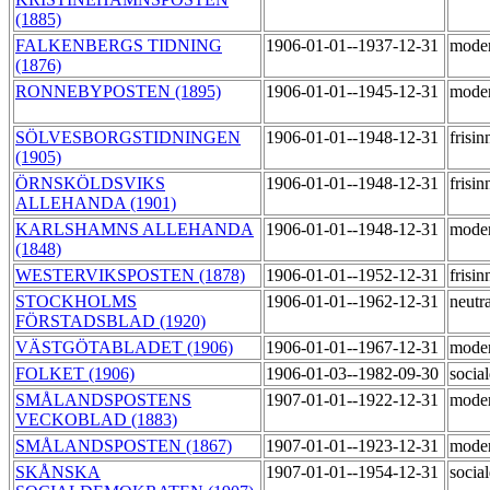
(1885)
FALKENBERGS TIDNING
1906-01-01--1937-12-31
moder
(1876)
RONNEBYPOSTEN (1895)
1906-01-01--1945-12-31
mode
SÖLVESBORGSTIDNINGEN
1906-01-01--1948-12-31
frisi
(1905)
ÖRNSKÖLDSVIKS
1906-01-01--1948-12-31
frisi
ALLEHANDA (1901)
KARLSHAMNS ALLEHANDA
1906-01-01--1948-12-31
mode
(1848)
WESTERVIKSPOSTEN (1878)
1906-01-01--1952-12-31
frisi
STOCKHOLMS
1906-01-01--1962-12-31
neutr
FÖRSTADSBLAD (1920)
VÄSTGÖTABLADET (1906)
1906-01-01--1967-12-31
mode
FOLKET (1906)
1906-01-03--1982-09-30
socia
SMÅLANDSPOSTENS
1907-01-01--1922-12-31
moder
VECKOBLAD (1883)
SMÅLANDSPOSTEN (1867)
1907-01-01--1923-12-31
moder
SKÅNSKA
1907-01-01--1954-12-31
socia