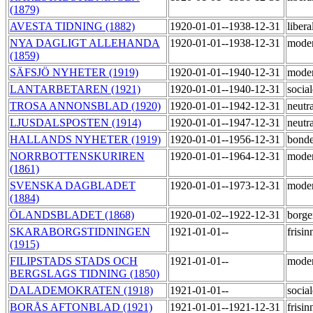
(1879)
AVESTA TIDNING (1882)
1920-01-01--1938-12-31
libera
NYA DAGLIGT ALLEHANDA
1920-01-01--1938-12-31
mode
(1859)
SÄFSJÖ NYHETER (1919)
1920-01-01--1940-12-31
mode
LANTARBETAREN (1921)
1920-01-01--1940-12-31
socia
TROSA ANNONSBLAD (1920)
1920-01-01--1942-12-31
neutr
LJUSDALSPOSTEN (1914)
1920-01-01--1947-12-31
neutr
HALLANDS NYHETER (1919)
1920-01-01--1956-12-31
bond
NORRBOTTENSKURIREN
1920-01-01--1964-12-31
mode
(1861)
SVENSKA DAGBLADET
1920-01-01--1973-12-31
mode
(1884)
ÖLANDSBLADET (1868)
1920-01-02--1922-12-31
borge
SKARABORGSTIDNINGEN
1921-01-01--
frisi
(1915)
FILIPSTADS STADS OCH
1921-01-01--
mode
BERGSLAGS TIDNING (1850)
DALADEMOKRATEN (1918)
1921-01-01--
socia
BORÅS AFTONBLAD (1921)
1921-01-01--1921-12-31
frisi