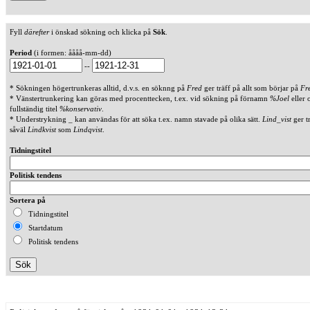
Fyll
därefter
i önskad sökning och klicka på
Sök
.
Period
(i formen: åååå-mm-dd)
--
* Sökningen högertrunkeras alltid, d.v.s. en söknng på
Fred
ger träff på allt som börjar på
Fr
* Vänstertrunkering kan göras med procenttecken, t.ex. vid sökning på förnamn
%Joel
eller 
fullständig titel
%konservativ
.
* Understrykning _ kan användas för att söka t.ex. namn stavade på olika sätt.
Lind_vist
ger t
såväl
Lindkvist
som
Lindqvist
.
Tidningstitel
Politisk tendens
Sortera på
Tidningstitel
Startdatum
Politisk tendens