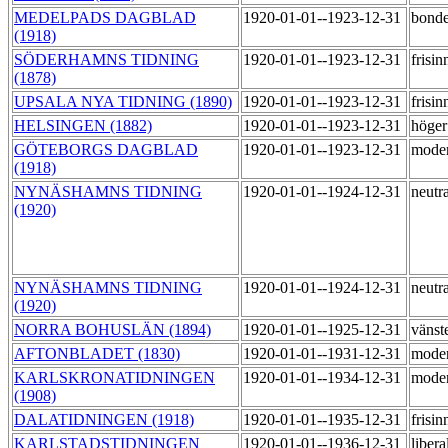
MEDELPADS DAGBLAD
1920-01-01--1923-12-31
bonde
(1918)
SÖDERHAMNS TIDNING
1920-01-01--1923-12-31
frisi
(1878)
UPSALA NYA TIDNING (1890)
1920-01-01--1923-12-31
frisi
HELSINGEN (1882)
1920-01-01--1923-12-31
höge
GÖTEBORGS DAGBLAD
1920-01-01--1923-12-31
mode
(1918)
NYNÄSHAMNS TIDNING
1920-01-01--1924-12-31
neutr
(1920)
NYNÄSHAMNS TIDNING
1920-01-01--1924-12-31
neutr
(1920)
NORRA BOHUSLÄN (1894)
1920-01-01--1925-12-31
vänst
AFTONBLADET (1830)
1920-01-01--1931-12-31
mode
KARLSKRONATIDNINGEN
1920-01-01--1934-12-31
mode
(1908)
DALATIDNINGEN (1918)
1920-01-01--1935-12-31
frisi
KARLSTADSTIDNINGEN
1920-01-01--1936-12-31
libera