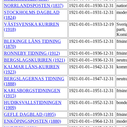
NORRLANDSPOSTEN (1837)
1921-01-01--1930-12-31
nation
STOCKHOLMS DAGBLAD
1921-01-01--1931-12-31
mode
(1824)
VÄSTSVENSKA KURIREN
1921-01-01--1933-12-19
Sverig
(1918)
parti,
Komi
BLEKINGE LÄNS TIDNING
1921-01-01--1935-12-31
frisi
(1870)
RONNEBY TIDNING (1912)
1921-01-01--1936-12-31
frisi
BERGSLAGSKURIREN (1921)
1921-01-01--1936-12-31
neutr
KALMAR LÄNS-KURIREN
1921-01-01--1942-12-31
komm
(1923)
BERGSLAGERNAS TIDNING
1921-01-01--1947-12-31
neutr
(1888)
KARLSBORGSTIDNINGEN
1921-01-01--1951-12-31
frisi
(1915)
HUDIKSVALLSTIDNINGEN
1921-01-01--1952-12-31
bond
(1909)
GEFLE DAGBLAD (1895)
1921-01-01--1959-12-31
frisi
ENKÖPINGSPOSTEN (1880)
1921-01-01--1964-12-31
mode