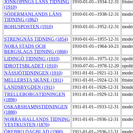
JÖNKÖPINGS LÄNS TIDNING
1910-01-01--1934-12-31
frisi
(1910)
SÖDERMANLANDS LÄNS
1910-01-01--1938-12-31
mode
TIDNING (1862)
BOHUSPOSTEN (1910)
1910-01-01--1952-12-31
mode
STRENGNÄS TIDNING (1854)
1910-01-01--1955-12-31
mode
NORA STADS OCH
1910-01-01--1964-10-21
moder
BERGSLAGS TIDNING (1866)
LIDINGÖ TIDNING (1910)
1910-01-01--1975-12-31
opoli
IDROTTSBLADET (1910)
1910-07-01--1978-12-20
opoli
NÄSSJÖTIDNINGEN (1910)
1911-01-01--1921-12-31
mode
MELLERSTA SKÅNE (1911)
1911-01-01--1924-12-31
frisi
LANDSBYGDEN (1911)
1911-01-01--1926-12-31
bond
TRELLEBORGSTIDNINGEN
1911-01-01--1929-12-31
mode
(1896)
OSKARSHAMNSTIDNINGEN
1911-01-01--1933-12-31
mode
(1880)
NORRA HALLANDS TIDNING
1911-01-01--1936-12-31
mode
VESTKUSTEN (1876)
ÖREBRO DAGBLAD (1900)
1911-01-01--1936-12-31
mode