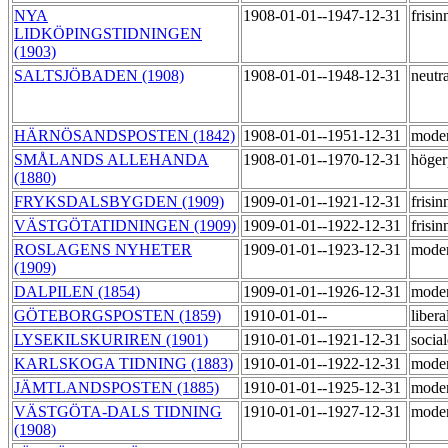
NYA
1908-01-01--1947-12-31
frisi
LIDKÖPINGSTIDNINGEN
(1903)
SALTSJÖBADEN (1908)
1908-01-01--1948-12-31
neutr
HÄRNÖSANDSPOSTEN (1842)
1908-01-01--1951-12-31
mode
SMÅLANDS ALLEHANDA
1908-01-01--1970-12-31
höger
(1880)
FRYKSDALSBYGDEN (1909)
1909-01-01--1921-12-31
frisi
VÄSTGÖTATIDNINGEN (1909)
1909-01-01--1922-12-31
frisi
ROSLAGENS NYHETER
1909-01-01--1923-12-31
moder
(1909)
DALPILEN (1854)
1909-01-01--1926-12-31
mode
GÖTEBORGSPOSTEN (1859)
1910-01-01--
libera
LYSEKILSKURIREN (1901)
1910-01-01--1921-12-31
socia
KARLSKOGA TIDNING (1883)
1910-01-01--1922-12-31
moder
JÄMTLANDSPOSTEN (1885)
1910-01-01--1925-12-31
mode
VÄSTGÖTA-DALS TIDNING
1910-01-01--1927-12-31
mode
(1908)