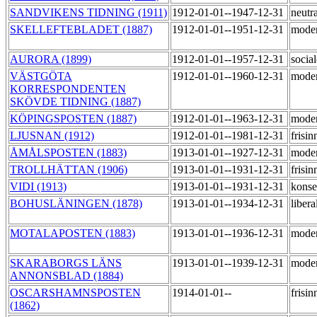
SANDVIKENS TIDNING (1911)
1912-01-01--1947-12-31
neutr
SKELLEFTEBLADET (1887)
1912-01-01--1951-12-31
mode
AURORA (1899)
1912-01-01--1957-12-31
socia
VÄSTGÖTA
1912-01-01--1960-12-31
mode
KORRESPONDENTEN
SKÖVDE TIDNING (1887)
KÖPINGSPOSTEN (1887)
1912-01-01--1963-12-31
mode
LJUSNAN (1912)
1912-01-01--1981-12-31
frisi
ÅMÅLSPOSTEN (1883)
1913-01-01--1927-12-31
mode
TROLLHÄTTAN (1906)
1913-01-01--1931-12-31
frisi
VIDI (1913)
1913-01-01--1931-12-31
konse
BOHUSLÄNINGEN (1878)
1913-01-01--1934-12-31
libera
MOTALAPOSTEN (1883)
1913-01-01--1936-12-31
mode
SKARABORGS LÄNS
1913-01-01--1939-12-31
mode
ANNONSBLAD (1884)
OSCARSHAMNSPOSTEN
1914-01-01--
frisi
(1862)