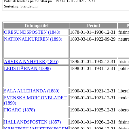
Politisk tendens på för titlar på 1921-01-01- -1921-12-31
Sortering: Startdatum
Tidningstitel
Period
P
ÖRESUNDSPOSTEN (1848)
1878-01-01--1930-12-31
frisi
NATIONALKURIREN (1893)
1893-03-10--1922-09-29
neutr
ARVIKA NYHETER (1895)
1896-01-01--1935-12-31
frisi
LEDSTJÄRNAN (1898)
1898-01-01--1931-12-31
polit
SALA ALLEHANDA (1880)
1900-01-01--1921-12-31
libera
SVENSKA MORGONBLADET
1900-01-01--1921-12-31
moder
(1890)
FIGARO (1878)
1900-01-01--1925-12-31
ober
HALLANDSPOSTEN (1857)
1900-01-01--1926-12-31
frisi
KRISTINEHAMNSTIDNINGEN
1900-01-01--1926-12-31
frisi