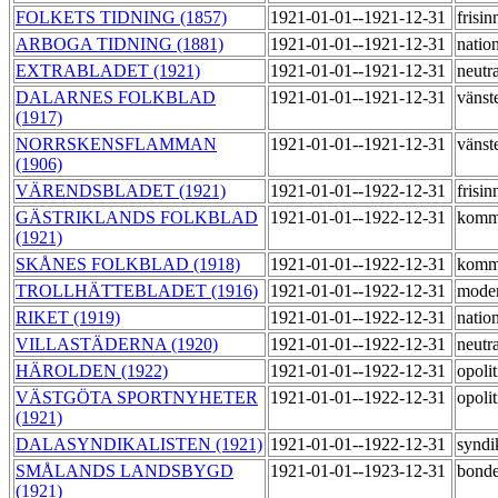
FOLKETS TIDNING (1857)
1921-01-01--1921-12-31
frisi
ARBOGA TIDNING (1881)
1921-01-01--1921-12-31
nation
EXTRABLADET (1921)
1921-01-01--1921-12-31
neutr
DALARNES FOLKBLAD
1921-01-01--1921-12-31
vänste
(1917)
NORRSKENSFLAMMAN
1921-01-01--1921-12-31
vänste
(1906)
VÄRENDSBLADET (1921)
1921-01-01--1922-12-31
frisi
GÄSTRIKLANDS FOLKBLAD
1921-01-01--1922-12-31
komm
(1921)
SKÅNES FOLKBLAD (1918)
1921-01-01--1922-12-31
komm
TROLLHÄTTEBLADET (1916)
1921-01-01--1922-12-31
mode
RIKET (1919)
1921-01-01--1922-12-31
natio
VILLASTÄDERNA (1920)
1921-01-01--1922-12-31
neutr
HÄROLDEN (1922)
1921-01-01--1922-12-31
opoli
VÄSTGÖTA SPORTNYHETER
1921-01-01--1922-12-31
opoli
(1921)
DALASYNDIKALISTEN (1921)
1921-01-01--1922-12-31
syndi
SMÅLANDS LANDSBYGD
1921-01-01--1923-12-31
bond
(1921)