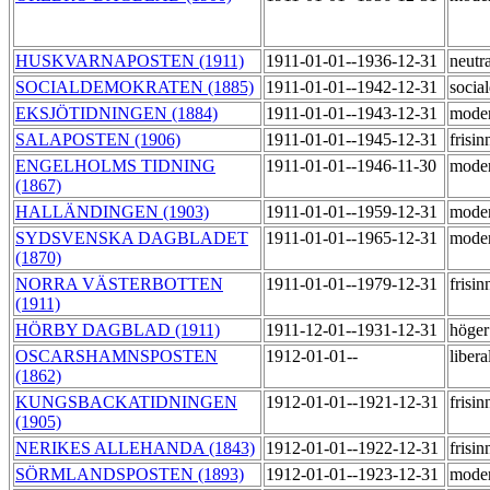
HUSKVARNAPOSTEN (1911)
1911-01-01--1936-12-31
neutr
SOCIALDEMOKRATEN (1885)
1911-01-01--1942-12-31
socia
EKSJÖTIDNINGEN (1884)
1911-01-01--1943-12-31
mode
SALAPOSTEN (1906)
1911-01-01--1945-12-31
frisi
ENGELHOLMS TIDNING
1911-01-01--1946-11-30
mode
(1867)
HALLÄNDINGEN (1903)
1911-01-01--1959-12-31
mode
SYDSVENSKA DAGBLADET
1911-01-01--1965-12-31
mode
(1870)
NORRA VÄSTERBOTTEN
1911-01-01--1979-12-31
frisi
(1911)
HÖRBY DAGBLAD (1911)
1911-12-01--1931-12-31
höge
OSCARSHAMNSPOSTEN
1912-01-01--
libera
(1862)
KUNGSBACKATIDNINGEN
1912-01-01--1921-12-31
frisi
(1905)
NERIKES ALLEHANDA (1843)
1912-01-01--1922-12-31
frisi
SÖRMLANDSPOSTEN (1893)
1912-01-01--1923-12-31
mode