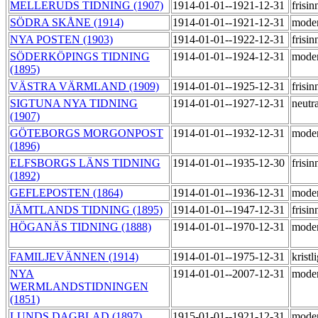
MELLERUDS TIDNING (1907)
1914-01-01--1921-12-31
frisi
SÖDRA SKÅNE (1914)
1914-01-01--1921-12-31
mode
NYA POSTEN (1903)
1914-01-01--1922-12-31
frisi
SÖDERKÖPINGS TIDNING
1914-01-01--1924-12-31
mode
(1895)
VÄSTRA VÄRMLAND (1909)
1914-01-01--1925-12-31
frisi
SIGTUNA NYA TIDNING
1914-01-01--1927-12-31
neutr
(1907)
GÖTEBORGS MORGONPOST
1914-01-01--1932-12-31
mode
(1896)
ELFSBORGS LÄNS TIDNING
1914-01-01--1935-12-30
frisi
(1892)
GEFLEPOSTEN (1864)
1914-01-01--1936-12-31
mode
JÄMTLANDS TIDNING (1895)
1914-01-01--1947-12-31
frisi
HÖGANÄS TIDNING (1888)
1914-01-01--1970-12-31
mode
FAMILJEVÄNNEN (1914)
1914-01-01--1975-12-31
kristl
NYA
1914-01-01--2007-12-31
mode
WERMLANDSTIDNINGEN
(1851)
LUNDS DAGBLAD (1897)
1915-01-01--1921-12-31
mode