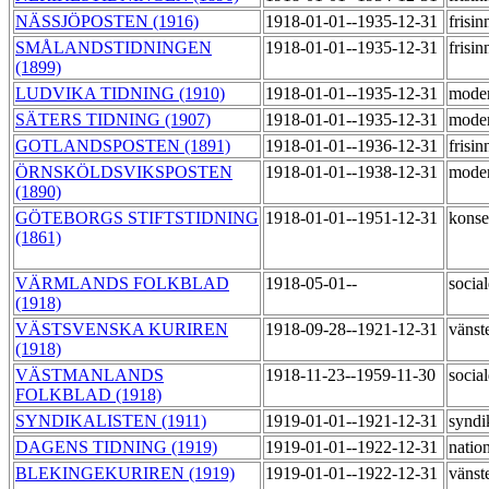
NÄSSJÖPOSTEN (1916)
1918-01-01--1935-12-31
frisi
SMÅLANDSTIDNINGEN
1918-01-01--1935-12-31
frisi
(1899)
LUDVIKA TIDNING (1910)
1918-01-01--1935-12-31
moder
SÄTERS TIDNING (1907)
1918-01-01--1935-12-31
moder
GOTLANDSPOSTEN (1891)
1918-01-01--1936-12-31
frisi
ÖRNSKÖLDSVIKSPOSTEN
1918-01-01--1938-12-31
moder
(1890)
GÖTEBORGS STIFTSTIDNING
1918-01-01--1951-12-31
konse
(1861)
VÄRMLANDS FOLKBLAD
1918-05-01--
socia
(1918)
VÄSTSVENSKA KURIREN
1918-09-28--1921-12-31
vänste
(1918)
VÄSTMANLANDS
1918-11-23--1959-11-30
socia
FOLKBLAD (1918)
SYNDIKALISTEN (1911)
1919-01-01--1921-12-31
syndi
DAGENS TIDNING (1919)
1919-01-01--1922-12-31
natio
BLEKINGEKURIREN (1919)
1919-01-01--1922-12-31
vänste