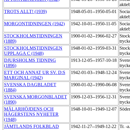
aktie
TROTS ALLT! (1939)
1948-05-01--1950-05-01
Socia
aktie
MORGONTIDNINGEN (1942)
1942-10-01--1950-11-05
Socia
aktie
STOCKHOLMSTIDNINGEN
1900-01-02--1966-02-27
Stock
(1889)
tryck
STOCKHOLMSTIDNINGEN
1948-01-02--1959-03-31
Stock
UPPLAGA C (1948)
tryck
DJURSHOLMS TIDNING
1913-12-05--1957-10-18
Svens
(1896)
tryck
ETT OCH ANNAT UR SV. D:S
1942-01-03--1948-12-24
Svens
MARGINAL (1942)
tryck
SVENSKA DAGBLADET
1900-01-02--1990-06-08
Svens
(1884)
tryck
SVENSKA MORGONBLADET
1909-12-03--1956-12-31
Svens
(1890)
tryck
MÄLARHÖJDENS OCH
1948-10-01--1949-12-07
Söde
HÄGERSTENS NYHETER
(1948)
JÄMTLANDS FOLKBLAD
1942-11-27--1949-12-22
Tr. -