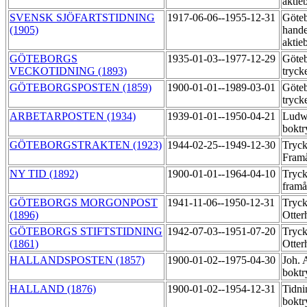
aktie
SVENSK SJÖFARTSTIDNING
1917-06-06--1955-12-31
Göte
(1905)
hande
aktie
GÖTEBORGS
1935-01-03--1977-12-29
Göteb
VECKOTIDNING (1893)
tryck
GÖTEBORGSPOSTEN (1859)
1900-01-01--1989-03-01
Göteb
tryck
ARBETARPOSTEN (1934)
1939-01-01--1950-04-21
Ludw
boktr
GÖTEBORGSTRAKTEN (1923)
1944-02-25--1949-12-30
Tryck
Fram
NY TID (1892)
1900-01-01--1964-04-10
Tryck
fram
GÖTEBORGS MORGONPOST
1941-11-06--1950-12-31
Tryck
(1896)
Otter
GÖTEBORGS STIFTSTIDNING
1942-07-03--1951-07-20
Tryck
(1861)
Otter
HALLANDSPOSTEN (1857)
1900-01-02--1975-04-30
Joh. 
boktr
HALLAND (1876)
1900-01-02--1954-12-31
Tidni
boktr