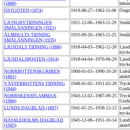
(1888)
tidni
ÖSTGÖTEN (1874)
1919-08-27--1962-11-06
Östgö
LJUNGBYTIDNINGEN
1921-12-06--1963-11-29
Smålä
SMÅLÄNNINGEN (1921)
ÄLMHULTS TIDNING
1935-09-20--1963-11-25
Smålä
SMÅLÄNNINGEN (1935)
LJUSDALS TIDNING (1896)
1918-04-03--1962-12-20
Ljusd
tryck
LJUSDALSPOSTEN (1914)
1918-04-04--1970-06-29
Ljusd
tryck
NORRBOTTENSKURIREN
1900-01-03--1990-10-20
Luleå
(1861)
aktie
VÄSTERBOTTENS TIDNING
1948-01-02--1951-02-28
Tryck
(1944)
Graf
NORRSKENSFLAMMAN
1943-12-02--1987-09-25
Tryck
(1906)
Grafi
LUNDS DAGBLAD (1897)
1941-01-25--1958-12-12
Lunds
tryck
HÄSSLEHOLMS DAGBLAD
1945-12-08--1951-10-14
Lunds
(1945)
aktie