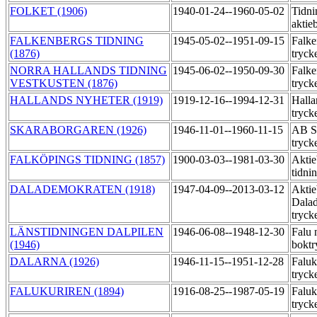
FOLKET (1906)
1940-01-24--1960-05-02
Tidni
aktie
FALKENBERGS TIDNING
1945-05-02--1951-09-15
Falke
(1876)
tryck
NORRA HALLANDS TIDNING
1945-06-02--1950-09-30
Falke
VESTKUSTEN (1876)
tryck
HALLANDS NYHETER (1919)
1919-12-16--1994-12-31
Halla
tryck
SKARABORGAREN (1926)
1946-11-01--1960-11-15
AB S
tryck
FALKÖPINGS TIDNING (1857)
1900-03-03--1981-03-30
Aktie
tidni
DALADEMOKRATEN (1918)
1947-04-09--2013-03-12
Aktie
Dala
tryck
LÄNSTIDNINGEN DALPILEN
1946-06-08--1948-12-30
Falu 
(1946)
boktr
DALARNA (1926)
1946-11-15--1951-12-28
Faluk
tryck
FALUKURIREN (1894)
1916-08-25--1987-05-19
Faluk
tryck