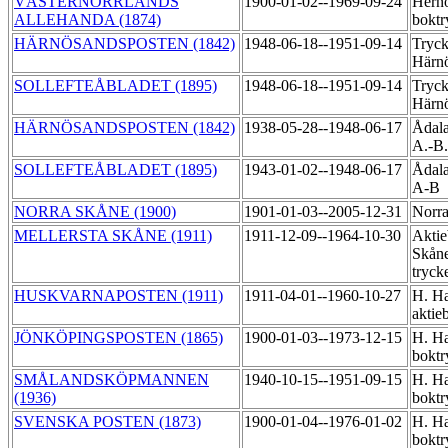
VÄSTERNORRLANDS
1900-01-02--1969-09-24
Hern
ALLEHANDA (1874)
boktr
HÄRNÖSANDSPOSTEN (1842)
1948-06-18--1951-09-14
Tryck
Härn
SOLLEFTEÅBLADET (1895)
1948-06-18--1951-09-14
Tryck
Härn
HÄRNÖSANDSPOSTEN (1842)
1938-05-28--1948-06-17
Ådala
A.-B
SOLLEFTEÅBLADET (1895)
1943-01-02--1948-06-17
Ådala
A-B
NORRA SKÅNE (1900)
1901-01-03--2005-12-31
Norra
MELLERSTA SKÅNE (1911)
1911-12-09--1964-10-30
Aktie
Skåne
tryck
HUSKVARNAPOSTEN (1911)
1911-04-01--1960-10-27
H. Ha
aktie
JÖNKÖPINGSPOSTEN (1865)
1900-01-03--1973-12-15
H. Ha
boktr
SMÅLANDSKÖPMANNEN
1940-10-15--1951-09-15
H. Ha
(1936)
boktr
SVENSKA POSTEN (1873)
1900-01-04--1976-01-02
H. Ha
boktr