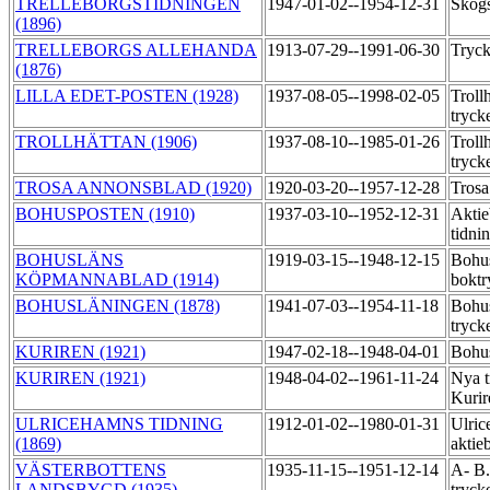
TRELLEBORGSTIDNINGEN
1947-01-02--1954-12-31
Skogs
(1896)
TRELLEBORGS ALLEHANDA
1913-07-29--1991-06-30
Tryck
(1876)
LILLA EDET-POSTEN (1928)
1937-08-05--1998-02-05
Troll
tryck
TROLLHÄTTAN (1906)
1937-08-10--1985-01-26
Troll
tryck
TROSA ANNONSBLAD (1920)
1920-03-20--1957-12-28
Trosa
BOHUSPOSTEN (1910)
1937-03-10--1952-12-31
Aktie
tidni
BOHUSLÄNS
1919-03-15--1948-12-15
Bohu
KÖPMANNABLAD (1914)
boktr
BOHUSLÄNINGEN (1878)
1941-07-03--1954-11-18
Bohu
tryck
KURIREN (1921)
1947-02-18--1948-04-01
Bohus
KURIREN (1921)
1948-04-02--1961-11-24
Nya t
Kuri
ULRICEHAMNS TIDNING
1912-01-02--1980-01-31
Ulric
(1869)
aktie
VÄSTERBOTTENS
1935-11-15--1951-12-14
A- B.
LANDSBYGD (1935)
tryck