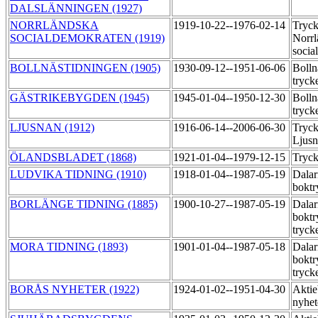
DALSLÄNNINGEN (1927)
NORRLÄNDSKA
1919-10-22--1976-02-14
Tryck
SOCIALDEMOKRATEN (1919)
Norrl
socia
BOLLNÄSTIDNINGEN (1905)
1930-09-12--1951-06-06
Bolln
tryck
GÄSTRIKEBYGDEN (1945)
1945-01-04--1950-12-30
Bolln
tryck
LJUSNAN (1912)
1916-06-14--2006-06-30
Tryck
Ljus
ÖLANDSBLADET (1868)
1921-01-04--1979-12-15
Tryc
LUDVIKA TIDNING (1910)
1918-01-04--1987-05-19
Dalar
boktr
BORLÄNGE TIDNING (1885)
1900-10-27--1987-05-19
Dalar
boktr
tryck
MORA TIDNING (1893)
1901-01-04--1987-05-18
Dalar
boktr
tryck
BORÅS NYHETER (1922)
1924-01-02--1951-04-30
Aktie
nyhet