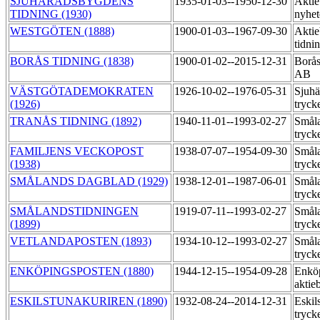
SJUHÄRADSBYGDENS
1935-01-03--1950-12-30
Aktie
TIDNING (1930)
nyhet
WESTGÖTEN (1888)
1900-01-03--1967-09-30
Aktie
tidni
BORÅS TIDNING (1838)
1900-01-02--2015-12-31
Borås
AB
VÄSTGÖTADEMOKRATEN
1926-10-02--1976-05-31
Sjuhä
(1926)
tryck
TRANÅS TIDNING (1892)
1940-11-01--1993-02-27
Småla
tryck
FAMILJENS VECKOPOST
1938-07-07--1954-09-30
Småla
(1938)
tryck
SMÅLANDS DAGBLAD (1929)
1938-12-01--1987-06-01
Småla
tryck
SMÅLANDSTIDNINGEN
1919-07-11--1993-02-27
Småla
(1899)
tryck
VETLANDAPOSTEN (1893)
1934-10-12--1993-02-27
Småla
tryck
ENKÖPINGSPOSTEN (1880)
1944-12-15--1954-09-28
Enköp
aktie
ESKILSTUNAKURIREN (1890)
1932-08-24--2014-12-31
Eskil
tryck