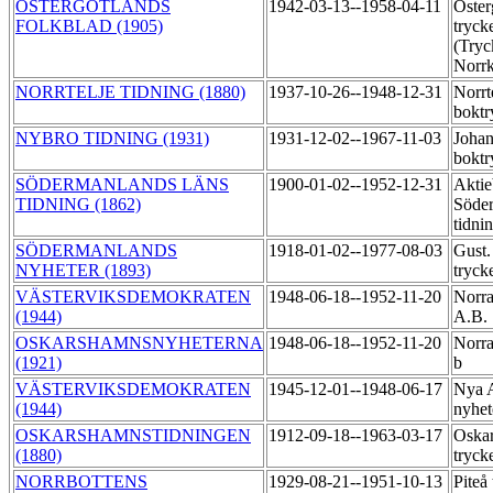
ÖSTERGÖTLANDS
1942-03-13--1958-04-11
Öster
FOLKBLAD (1905)
trycke
(Tryc
Norr
NORRTELJE TIDNING (1880)
1937-10-26--1948-12-31
Norrt
bokt
NYBRO TIDNING (1931)
1931-12-02--1967-11-03
Joha
boktr
SÖDERMANLANDS LÄNS
1900-01-02--1952-12-31
Aktie
TIDNING (1862)
Söder
tidni
SÖDERMANLANDS
1918-01-02--1977-08-03
Gust.
NYHETER (1893)
tryck
VÄSTERVIKSDEMOKRATEN
1948-06-18--1952-11-20
Norra
(1944)
A.B.
OSKARSHAMNSNYHETERNA
1948-06-18--1952-11-20
Norra
(1921)
b
VÄSTERVIKSDEMOKRATEN
1945-12-01--1948-06-17
Nya 
(1944)
nyhe
OSKARSHAMNSTIDNINGEN
1912-09-18--1963-03-17
Oskar
(1880)
tryck
NORRBOTTENS
1929-08-21--1951-10-13
Piteå