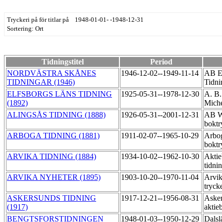
Tryckeri på för titlar på 1948-01-01- -1948-12-31
Sortering: Ort
Tidningstitel
Period
NORDVÄSTRA SKÅNES
1946-12-02--1949-11-14
AB E
TIDNINGAR (1946)
Tidni
ELFSBORGS LÄNS TIDNING
1925-05-31--1978-12-30
A. B.
(1892)
Miche
ALINGSÅS TIDNING (1888)
1926-05-31--2001-12-31
AB Wi
boktr
ARBOGA TIDNING (1881)
1911-02-07--1965-10-29
Arbo
boktr
ARVIKA TIDNING (1884)
1934-10-02--1962-10-30
Aktie
tidni
ARVIKA NYHETER (1895)
1903-10-20--1970-11-04
Arvik
tryck
ASKERSUNDS TIDNING
1917-12-21--1956-08-31
Asker
(1917)
aktie
BENGTSFORSTIDNINGEN
1948-01-03--1950-12-29
Dalsl