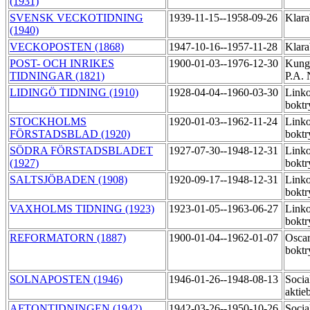
(1931)
SVENSK VECKOTIDNING
1939-11-15--1958-09-26
Klara
(1940)
VECKOPOSTEN (1868)
1947-10-16--1957-11-28
Klara
POST- OCH INRIKES
1900-01-03--1976-12-30
Kungl
TIDNINGAR (1821)
P.A. 
LIDINGÖ TIDNING (1910)
1928-04-04--1960-03-30
Link
boktr
STOCKHOLMS
1920-01-03--1962-11-24
Link
FÖRSTADSBLAD (1920)
boktr
SÖDRA FÖRSTADSBLADET
1927-07-30--1948-12-31
Link
(1927)
boktr
SALTSJÖBADEN (1908)
1920-09-17--1948-12-31
Link
boktr
VAXHOLMS TIDNING (1923)
1923-01-05--1963-06-27
Link
boktr
REFORMATORN (1887)
1900-01-04--1962-01-07
Oscar
boktr
SOLNAPOSTEN (1946)
1946-01-26--1948-08-13
Socia
aktie
AFTONTIDNINGEN (1942)
1942-03-26--1950-10-26
Socia