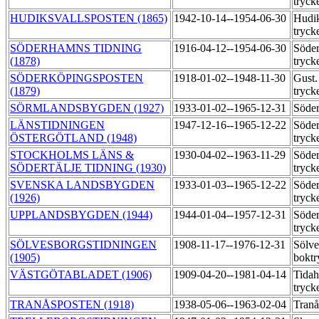
tryck
HUDIKSVALLSPOSTEN (1865)
1942-10-14--1954-06-30
Hudik
tryck
SÖDERHAMNS TIDNING
1916-04-12--1954-06-30
Söder
(1878)
tryck
SÖDERKÖPINGSPOSTEN
1918-01-02--1948-11-30
Gust.
(1879)
tryck
SÖRMLANDSBYGDEN (1927)
1933-01-02--1965-12-31
Söder
LÄNSTIDNINGEN
1947-12-16--1965-12-22
Söder
ÖSTERGÖTLAND (1948)
tryck
STOCKHOLMS LÄNS &
1930-04-02--1963-11-29
Söder
SÖDERTÄLJE TIDNING (1930)
tryck
SVENSKA LANDSBYGDEN
1933-01-03--1965-12-22
Söder
(1926)
tryck
UPPLANDSBYGDEN (1944)
1944-01-04--1957-12-31
Söder
tryck
SÖLVESBORGSTIDNINGEN
1908-11-17--1976-12-31
Sölve
(1905)
boktr
VÄSTGÖTABLADET (1906)
1909-04-20--1981-04-14
Tida
tryck
TRANÅSPOSTEN (1918)
1938-05-06--1963-02-04
Tranå