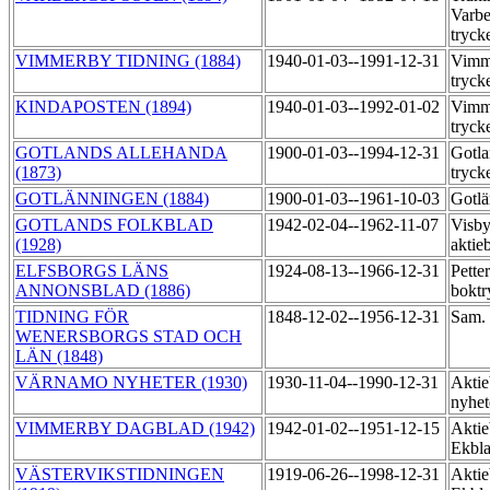
Varbe
tryck
VIMMERBY TIDNING (1884)
1940-01-03--1991-12-31
Vimme
tryck
KINDAPOSTEN (1894)
1940-01-03--1992-01-02
Vimme
tryck
GOTLANDS ALLEHANDA
1900-01-03--1994-12-31
Gotla
(1873)
tryck
GOTLÄNNINGEN (1884)
1900-01-03--1961-10-03
Gotlä
GOTLANDS FOLKBLAD
1942-02-04--1962-11-07
Visby
(1928)
aktie
ELFSBORGS LÄNS
1924-08-13--1966-12-31
Pette
ANNONSBLAD (1886)
boktr
TIDNING FÖR
1848-12-02--1956-12-31
Sam. 
WENERSBORGS STAD OCH
LÄN (1848)
VÄRNAMO NYHETER (1930)
1930-11-04--1990-12-31
Aktie
nyhet
VIMMERBY DAGBLAD (1942)
1942-01-02--1951-12-15
Aktie
Ekbl
VÄSTERVIKSTIDNINGEN
1919-06-26--1998-12-31
Aktie