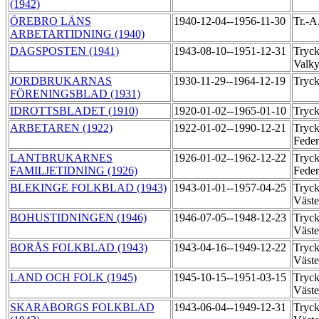
(1942)
ÖREBRO LÄNS
1940-12-04--1956-11-30
Tr.-A
ARBETARTIDNING (1940)
DAGSPOSTEN (1941)
1943-08-10--1951-12-31
Tryck
Valk
JORDBRUKARNAS
1930-11-29--1964-12-19
Tryck
FÖRENINGSBLAD (1931)
IDROTTSBLADET (1910)
1920-01-02--1965-01-10
Tryck
ARBETAREN (1922)
1922-01-02--1990-12-21
Tryck
Feder
LANTBRUKARNES
1926-01-02--1962-12-22
Tryck
FAMILJETIDNING (1926)
Feder
BLEKINGE FOLKBLAD (1943)
1943-01-01--1957-04-25
Tryck
Väst
BOHUSTIDNINGEN (1946)
1946-07-05--1948-12-23
Tryck
Väst
BORÅS FOLKBLAD (1943)
1943-04-16--1949-12-22
Tryck
Väst
LAND OCH FOLK (1945)
1945-10-15--1951-03-15
Tryck
Väst
SKARABORGS FOLKBLAD
1943-06-04--1949-12-31
Tryck