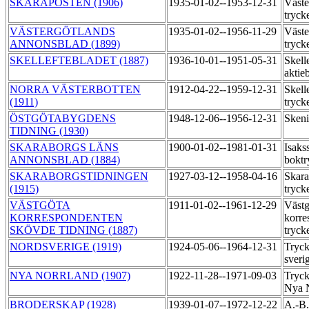
SKARAPOSTEN (1906)
1935-01-02--1953-12-31
Väste
tryck
VÄSTERGÖTLANDS
1935-01-02--1956-11-29
Väste
ANNONSBLAD (1899)
tryck
SKELLEFTEBLADET (1887)
1936-10-01--1951-05-31
Skell
aktie
NORRA VÄSTERBOTTEN
1912-04-22--1959-12-31
Skell
(1911)
tryck
ÖSTGÖTABYGDENS
1948-12-06--1956-12-31
Skeni
TIDNING (1930)
SKARABORGS LÄNS
1900-01-02--1981-01-31
Isaks
ANNONSBLAD (1884)
boktr
SKARABORGSTIDNINGEN
1927-03-12--1958-04-16
Skara
(1915)
tryck
VÄSTGÖTA
1911-01-02--1961-12-29
Västg
KORRESPONDENTEN
korre
SKÖVDE TIDNING (1887)
tryck
NORDSVERIGE (1919)
1924-05-06--1964-12-31
Tryck
sveri
NYA NORRLAND (1907)
1922-11-28--1971-09-03
Tryck
Nya 
BRODERSKAP (1928)
1939-01-07--1972-12-22
A.-B