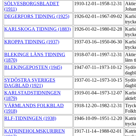
SÖLVESBORGSBLADET
1910-12-01--1958-12-31
Aktie
(1911)
Johan
DEGERFORS TIDNING (1925)
1926-02-01--1967-09-02
Karls
tryck
KARLSKOGA TIDNING (1883)
1926-01-02--1980-02-28
Karls
tryck
KROPPA TIDNING (1937)
1937-03-16--1950-06-30
Karls
tryck
BLEKINGE LÄNS TIDNING
1918-07-01--1997-12-31
Aktie
(1870)
läns 
BLEKINGEPOSTEN (1945)
1947-07-11--1973-10-12
Sydös
dagb
SYDÖSTRA SVERIGES
1937-01-12--1973-10-15
Sydös
DAGBLAD (1921)
dagbl
KARLSTADSTIDNINGEN
1919-01-04--1973-12-07
Karls
(1879)
aktie
VÄRMLANDS FOLKBLAD
1918-12-20--1982-12-31
Tryc
(1918)
Folk
RLF-TIDNINGEN (1938)
1946-10-09--1951-12-20
Katri
tryck
KATRINEHOLMSKURIREN
1917-11-14--1988-02-01
Katri