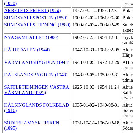
(1920)
tryck
ARBETETS FRIHET (1924)
1927-03-11--1967-12-31
Boktr
SUNDSVALLSPOSTEN (1859)
1900-01-02--1961-09-30
Boktr
SUNDSVALLS TIDNING (1880)
1900-01-03--2008-02-29
Sunds
aktie
NYA SAMHÄLLET (1900)
1902-05-23--1954-12-31
Tryck
samhä
HÄRJEDALEN (1944)
1947-10-31--1981-02-05
Aktie
Härje
VÄRMLANDSBYGDEN (1948)
1948-03-05--1972-12-29
AB Sä
tryck
DALSLANDSBYGDEN (1948)
1948-03-05--1950-03-31
Aktie
tidni
SÄFFLETIDNINGEN VÄSTRA
1925-10-03--1954-11-24
Aktie
VÄRMLAND (1925)
Säffl
tryck
HÄLSINGLANDS FOLKBLAD
1935-01-02--1949-08-31
Aktie
(1916)
Söder
tryck
SÖDERHAMNSKURIREN
1931-10-14--1967-03-18
Aktie
(1895)
Söder