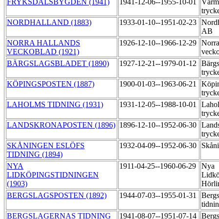
FRYKSDALSBYGDEN (1941)
1941-12-06--1955-10-01
Värml
tryck
NORDHALLAND (1883)
1933-01-10--1951-02-23
Nordh
AB
NORRA HALLANDS
1926-12-10--1966-12-29
Norra
VECKOBLAD (1921)
vecko
BÄRGSLAGSBLADET (1890)
1927-12-21--1979-01-12
Bärgs
tryck
KÖPINGSPOSTEN (1887)
1900-01-03--1963-06-21
Köpin
tryck
LAHOLMS TIDNING (1931)
1931-12-05--1988-10-01
Lahol
tryck
LANDSKRONAPOSTEN (1896)
1896-12-10--1952-06-30
Land
tryck
SKÅNINGEN ESLÖFS
1932-04-09--1952-06-30
Skåni
TIDNING (1894)
NYA
1911-04-25--1960-06-29
Nya
LIDKÖPINGSTIDNINGEN
Lidkö
(1903)
Hörli
BERGSLAGSPOSTEN (1892)
1944-07-03--1955-01-31
Bergs
tidni
BERGSLAGERNAS TIDNING
1941-08-07--1951-07-14
Bergs