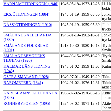
VÄRNAMOTIDNINGEN (1946)
1946-05-18--1973-12-26
H. Ha
boktr
EKSJÖTIDNINGEN (1884)
1945-01-19--1959-05-30
Jönkö
tryck
NÄSSJÖTIDNINGEN (1910)
1945-01-19--1959-05-30
Jönkö
tryck
SMÅLANDS ALLEHANDA
1945-01-19--1962-10-31
Jönkö
(1880)
tryck
SMÅLANDS FOLKBLAD
1918-10-30--1980-10-18
Tryck
(1901)
Smål
SMÅLANDSBYGDENS
1944-08-15--1955-10-29
Tryck
TIDNING (1926)
Smål
KALMAR LÄNS TIDNING
1948-01-02--1959-11-30
Kalma
(1948)
ÖSTRA SMÅLAND (1928)
1940-07-01--1949-10-29
Tidn.
BAROMETERN (1841)
1904-01-02--1976-12-31
Tidni
aktie
KARLSHAMNS ALLEHANDA
1908-07-02--1976-05-15
Aktie
(1848)
Johan
RONNEBYPOSTEN (1895)
1924-08-02--1971-12-31
Aktie
Johan