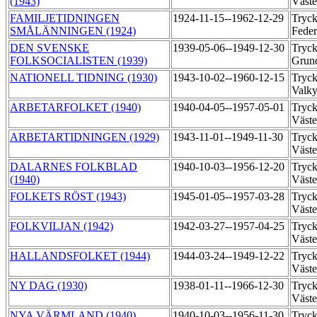
(1943)
Väst
FAMILJETIDNINGEN
1924-11-15--1962-12-29
Tryck
SMÅLÄNNINGEN (1924)
Feder
DEN SVENSKE
1939-05-06--1949-12-30
Tryck
FOLKSOCIALISTEN (1939)
Grun
NATIONELL TIDNING (1930)
1943-10-02--1960-12-15
Tryck
Valk
ARBETARFOLKET (1940)
1940-04-05--1957-05-01
Tryck
Väst
ARBETARTIDNINGEN (1929)
1943-11-01--1949-11-30
Tryck
Väst
DALARNES FOLKBLAD
1940-10-03--1956-12-20
Tryck
(1940)
Väst
FOLKETS RÖST (1943)
1945-01-05--1957-03-28
Tryck
Väst
FOLKVILJAN (1942)
1942-03-27--1957-04-25
Tryck
Väst
HALLANDSFOLKET (1944)
1944-03-24--1949-12-22
Tryck
Väst
NY DAG (1930)
1938-01-11--1966-12-30
Tryck
Väst
NYA VÄRMLAND (1940)
1940-10-03--1956-11-30
Tryck