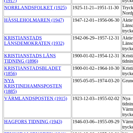
(1917)
tryck
NORRLANDSFOLKET (1925)
1925-11-21--1951-11-30
Tryck
Nord
HÄSSLEHOLMAREN (1947)
1947-12-01--1956-06-30
Aktie
Läns
tryck
KRISTIANSTADS
1942-06-29--1957-12-31
Aktie
LÄNSDEMOKRATEN (1932)
Läns
tryck
KRISTIANSTADS LÄNS
1900-01-02--1954-12-31
Krist
TIDNING (1896)
tidni
KRISTIANSTADSBLADET
1900-01-02--1964-10-30
Krist
(1856)
tryck
NYA
1905-05-05--1974-03-20
Grund
KRISTINEHAMNSPOSTEN
(1885)
VÄRMLANDSPOSTEN (1915)
1923-12-03--1955-02-02
Nya
tidni
Värml
tryck
HAGFORS TIDNING (1943)
1946-03-06--1955-09-29
Värm
tryck