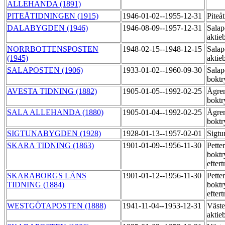
ALLEHANDA (1891)
PITEÅTIDNINGEN (1915)
1946-01-02--1955-12-31
Piteå
DALABYGDEN (1946)
1946-08-09--1957-12-31
Salap
aktie
NORRBOTTENSPOSTEN
1948-02-15--1948-12-15
Salap
(1945)
aktie
SALAPOSTEN (1906)
1933-01-02--1960-09-30
Salap
boktr
AVESTA TIDNING (1882)
1905-01-05--1992-02-25
Ågre
boktr
SALA ALLEHANDA (1880)
1905-01-04--1992-02-25
Ågre
boktr
SIGTUNABYGDEN (1928)
1928-01-13--1957-02-01
Sigtu
SKARA TIDNING (1863)
1901-01-09--1956-11-30
Pette
boktr
efter
SKARABORGS LÄNS
1901-01-12--1956-11-30
Pette
TIDNING (1884)
boktr
efter
WESTGÖTAPOSTEN (1888)
1941-11-04--1953-12-31
Väste
aktie