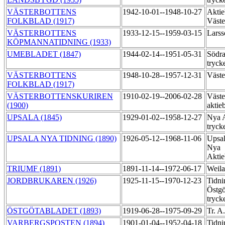
VÄSTERBOTTENS
1942-10-01--1948-10-27
Aktie
FOLKBLAD (1917)
Väste
VÄSTERBOTTENS
1933-12-15--1959-03-15
Larss
KÖPMANNATIDNING (1933)
UMEBLADET (1847)
1944-02-14--1951-05-31
Södra
tryck
VÄSTERBOTTENS
1948-10-28--1957-12-31
Väste
FOLKBLAD (1917)
VÄSTERBOTTENSKURIREN
1910-02-19--2006-02-28
Väste
(1900)
aktie
UPSALA (1845)
1929-01-02--1958-12-27
Nya A
tryck
UPSALA NYA TIDNING (1890)
1926-05-12--1968-11-06
Upsal
Nya
Aktie
TRIUMF (1891)
1891-11-14--1972-06-17
Weila
JORDBRUKAREN (1926)
1925-11-15--1970-12-23
Tidni
Östgö
tryck
ÖSTGÖTABLADET (1893)
1919-06-28--1975-09-29
Tr. A
VARBERGSPOSTEN (1894)
1901-01-04--1952-04-18
Tidni