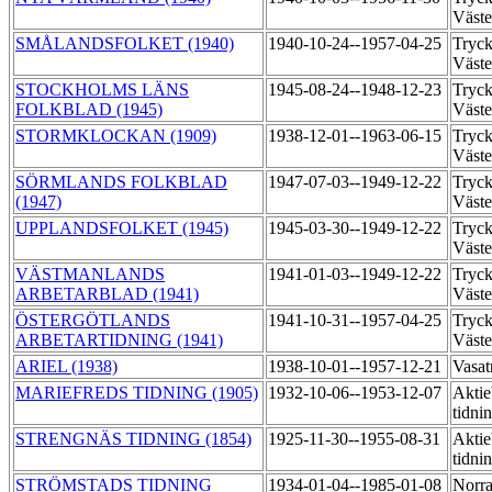
Väst
SMÅLANDSFOLKET (1940)
1940-10-24--1957-04-25
Tryck
Väst
STOCKHOLMS LÄNS
1945-08-24--1948-12-23
Tryck
FOLKBLAD (1945)
Väst
STORMKLOCKAN (1909)
1938-12-01--1963-06-15
Tryck
Väst
SÖRMLANDS FOLKBLAD
1947-07-03--1949-12-22
Tryck
(1947)
Väst
UPPLANDSFOLKET (1945)
1945-03-30--1949-12-22
Tryck
Väst
VÄSTMANLANDS
1941-01-03--1949-12-22
Tryck
ARBETARBLAD (1941)
Väst
ÖSTERGÖTLANDS
1941-10-31--1957-04-25
Tryck
ARBETARTIDNING (1941)
Väst
ARIEL (1938)
1938-10-01--1957-12-21
Vasat
MARIEFREDS TIDNING (1905)
1932-10-06--1953-12-07
Aktie
tidni
STRENGNÄS TIDNING (1854)
1925-11-30--1955-08-31
Aktie
tidni
STRÖMSTADS TIDNING
1934-01-04--1985-01-08
Norra