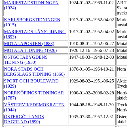
MARIESTADSTIDNINGEN
1924-01-02--1969-11-02
AB Ti
(1924)
Skara
tryck
KARLSBORGSTIDNINGEN
1917-01-02--1952-04-02
Marie
(1915)
ansta
MARIESTADS LÄNSTIDNING
1917-01-02--1952-04-02
Marie
(1893)
ansta
MOTALAPOSTEN (1883)
1910-08-01--1952-06-27
Motal
MOTALA TIDNING (1926)
1926-12-16--1956-07-23
Motal
ÖSTGÖTABYGDENS
1947-10-03--1948-12-03
Motal
TIDNING (1930)
NORA STADS OCH
1876-01-05--1964-10-21
Nora 
BERGSLAGS TIDNING (1866)
SPORT OCH BOULEVARD
1929-08-02--1951-06-25
Aktie
(1929)
Tryc
NORRKÖPINGS TIDNINGAR
1900-01-02--2006-02-28
Norrk
(1787)
aktie
VÄSTERVIKSDEMOKRATEN
1944-08-18--1948-11-30
Tryck
(1944)
Norr
ÖSTERGÖTLANDS
1935-07-30--1957-12-31
Öster
DAGBLAD (1890)
aktie