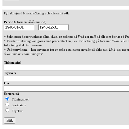
Fyll
därefter
i önskad sökning och klicka på
Sök
.
Period
(i formen: åååå-mm-dd)
--
* Sökningen högertrunkeras alltid, d.v.s. en söknng på
Fred
ger träff på allt som börjar på
Fr
* Vänstertrunkering kan göras med procenttecken, t.ex. vid sökning på förnamn
%Joel
eller 
fullständig titel
%konservativ
.
* Understrykning _ kan användas för att söka t.ex. namn stavade på olika sätt.
Lind_vist
ger t
såväl
Lindkvist
som
Lindqvist
.
Tidningstitel
Tryckeri
Ort
Sortera på
Tidningstitel
Startdatum
Tryckeri