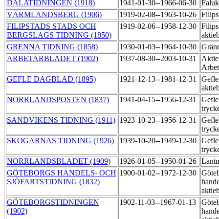
DALATIDNINGEN (1918)
1941-01-30--1966-06-30
Faluk
VÄRMLANDSBERG (1906)
1919-02-08--1963-10-26
Filip
FILIPSTADS STADS OCH
1919-02-06--1958-12-30
Filips
BERGSLAGS TIDNING (1850)
aktie
GRENNA TIDNING (1858)
1930-01-03--1964-10-30
Grän
ARBETARBLADET (1902)
1937-08-30--2003-10-31
Aktie
Arbet
GEFLE DAGBLAD (1895)
1921-12-13--1981-12-31
Gefle
aktie
NORRLANDSPOSTEN (1837)
1941-04-15--1956-12-31
Gefle
tryck
SANDVIKENS TIDNING (1911)
1923-10-23--1956-12-31
Gefle
tryck
SKOGARNAS TIDNING (1926)
1939-10-20--1949-12-30
Gefle
tryck
NORRLANDSBLADET (1909)
1926-01-05--1950-01-26
Lantm
GÖTEBORGS HANDELS- OCH
1900-01-02--1972-12-30
Göte
SJÖFARTSTIDNING (1832)
hande
aktie
GÖTEBORGSTIDNINGEN
1902-11-03--1967-01-13
Göte
(1902)
hande