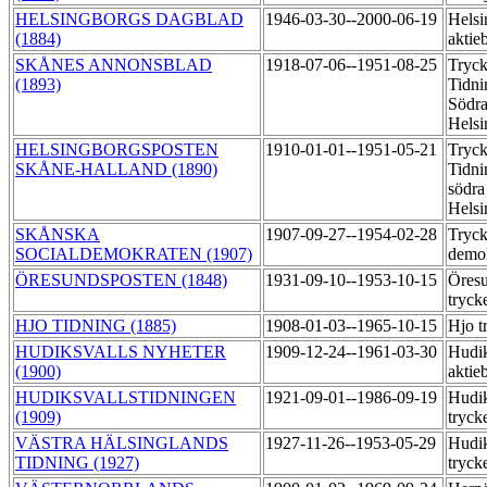
HELSINGBORGS DAGBLAD
1946-03-30--2000-06-19
Helsi
(1884)
aktie
SKÅNES ANNONSBLAD
1918-07-06--1951-08-25
Tryck
(1893)
Tidni
Södra
Hels
HELSINGBORGSPOSTEN
1910-01-01--1951-05-21
Tryck
SKÅNE-HALLAND (1890)
Tidni
södra
Hels
SKÅNSKA
1907-09-27--1954-02-28
Tryck
SOCIALDEMOKRATEN (1907)
demo
ÖRESUNDSPOSTEN (1848)
1931-09-10--1953-10-15
Öresu
tryck
HJO TIDNING (1885)
1908-01-03--1965-10-15
Hjo t
HUDIKSVALLS NYHETER
1909-12-24--1961-03-30
Hudik
(1900)
aktie
HUDIKSVALLSTIDNINGEN
1921-09-01--1986-09-19
Hudik
(1909)
tryck
VÄSTRA HÄLSINGLANDS
1927-11-26--1953-05-29
Hudik
TIDNING (1927)
tryck