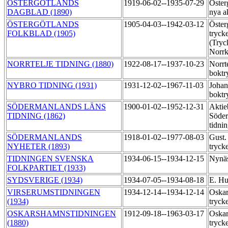
ÖSTERGÖTLANDS
1919-06-02--1935-07-29
Öster
DAGBLAD (1890)
nya a
ÖSTERGÖTLANDS
1905-04-03--1942-03-12
Öster
FOLKBLAD (1905)
trycke
(Tryc
Norrk
NORRTELJE TIDNING (1880)
1922-08-17--1937-10-23
Norrte
boktr
NYBRO TIDNING (1931)
1931-12-02--1967-11-03
Johan
boktr
SÖDERMANLANDS LÄNS
1900-01-02--1952-12-31
Aktie
TIDNING (1862)
Söder
tidni
SÖDERMANLANDS
1918-01-02--1977-08-03
Gust.
NYHETER (1893)
tryck
TIDNINGEN SVENSKA
1934-06-15--1934-12-15
Nynäs
FOLKPARTIET (1933)
SYDSVERIGE (1934)
1934-07-05--1934-08-18
E. Hu
VIRSERUMSTIDNINGEN
1934-12-14--1934-12-14
Oskar
(1934)
tryck
OSKARSHAMNSTIDNINGEN
1912-09-18--1963-03-17
Oskar
(1880)
tryck