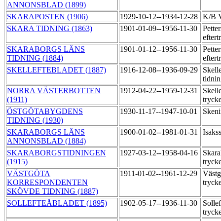
ANNONSBLAD (1899)
SKARAPOSTEN (1906)
1929-10-12--1934-12-28
K/B V
SKARA TIDNING (1863)
1901-01-09--1956-11-30
Pette
efter
SKARABORGS LÄNS
1901-01-12--1956-11-30
Pette
TIDNING (1884)
efter
SKELLEFTEBLADET (1887)
1916-12-08--1936-09-29
Skell
tidni
NORRA VÄSTERBOTTEN
1912-04-22--1959-12-31
Skell
(1911)
tryck
ÖSTGÖTABYGDENS
1930-11-17--1947-10-01
Skeni
TIDNING (1930)
SKARABORGS LÄNS
1900-01-02--1981-01-31
Isaks
ANNONSBLAD (1884)
SKARABORGSTIDNINGEN
1927-03-12--1958-04-16
Skara
(1915)
tryck
VÄSTGÖTA
1911-01-02--1961-12-29
Västg
KORRESPONDENTEN
tryck
SKÖVDE TIDNING (1887)
SOLLEFTEÅBLADET (1895)
1902-05-17--1936-11-30
Sollef
tryck