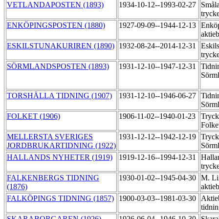
VETLANDAPOSTEN (1893)
1934-10-12--1993-02-27
Småla
tryck
ENKÖPINGSPOSTEN (1880)
1927-09-09--1944-12-13
Enköp
aktie
ESKILSTUNAKURIREN (1890)
1932-08-24--2014-12-31
Eskil
tryck
SÖRMLANDSPOSTEN (1893)
1931-12-10--1947-12-31
Tidni
Sörml
TORSHÄLLA TIDNING (1907)
1931-12-10--1946-06-27
Tidni
Sörml
FOLKET (1906)
1906-11-02--1940-01-23
Tryck
Folke
MELLERSTA SVERIGES
1931-12-12--1942-12-19
Tryck
JORDBRUKARTIDNING (1922)
Sörml
HALLANDS NYHETER (1919)
1919-12-16--1994-12-31
Halla
tryck
FALKENBERGS TIDNING
1930-01-02--1945-04-30
M. Li
(1876)
aktie
FALKÖPINGS TIDNING (1857)
1900-03-03--1981-03-30
Aktie
tidni
SKARABORGAREN (1926)
1926-06-04--1946-10-30
Skara