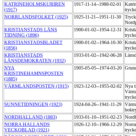
KATRINEHOLMSKURIREN
1917-11-14--1988-02-01
Katri
(1917)
tryck
NORRLANDSFOLKET (1925)
1925-11-21--1951-11-30
Tryck
Nord
KRISTIANSTADS LÄNS
1900-01-02--1954-12-31
Kristi
TIDNING (1896)
tryck
KRISTIANSTADSBLADET
1900-01-02--1964-10-30
Krist
(1856)
tryck
KRISTIANSTADS
1933-01-02--1942-06-28
Länsd
LÄNSDEMOKRATEN (1932)
NYA
1905-05-05--1974-03-20
Grund
KRISTINEHAMNSPOSTEN
(1885)
VÄRMLANDSPOSTEN (1915)
1923-12-03--1955-02-02
Nya t
Värml
tryck
SUNNETIDNINGEN (1923)
1924-04-26--1941-11-29
Värml
boktr
NORDHALLAND (1883)
1933-01-10--1951-02-23
Nordh
NORRA HALLANDS
1926-12-10--1966-12-29
Norra
VECKOBLAD (1921)
tryck