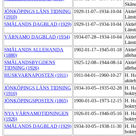
Skåne
JÖNKÖPINGS LÄNS TIDNING
1929-11-07--1934-10-04
Aktie
(1910)
Länst
SMÅLANDS DAGBLAD (1929)
1929-11-07--1934-10-04
Aktie
Länst
VÄRNAMO DAGBLAD (1934)
1934-07-28--1934-10-04
Aktie
Länst
SMÅLANDS ALLEHANDA
1902-01-17--1945-01-18
Aktie
(1880)
alleh
SMÅLANDSBYGDENS
1925-12-08--1944-08-14
Aktie
TIDNING (1926)
alleh
HUSKVARNAPOSTEN (1911)
1911-04-01--1960-10-27
H. Ha
aktie
JÖNKÖPINGS LÄNS TIDNING
1934-10-05--1935-02-28
H. Ha
(1910)
boktr
JÖNKÖPINGSPOSTEN (1865)
1900-01-03--1973-12-15
H. Ha
boktr
NYA VÄRNAMOTIDNINGEN
1926-01-05--1946-05-16
H. Ha
(1926)
boktr
SMÅLANDS DAGBLAD (1929)
1934-10-05--1938-11-30
H. Ha
boktr