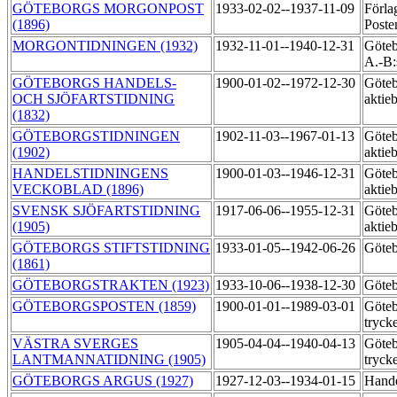
GÖTEBORGS MORGONPOST
1933-02-02--1937-11-09
Förla
(1896)
Poste
MORGONTIDNINGEN (1932)
1932-11-01--1940-12-31
Göteb
A.-B:
GÖTEBORGS HANDELS-
1900-01-02--1972-12-30
Göteb
OCH SJÖFARTSTIDNING
aktie
(1832)
GÖTEBORGSTIDNINGEN
1902-11-03--1967-01-13
Göteb
(1902)
aktie
HANDELSTIDNINGENS
1900-01-03--1946-12-31
Göteb
VECKOBLAD (1896)
aktie
SVENSK SJÖFARTSTIDNING
1917-06-06--1955-12-31
Göteb
(1905)
aktie
GÖTEBORGS STIFTSTIDNING
1933-01-05--1942-06-26
Göteb
(1861)
GÖTEBORGSTRAKTEN (1923)
1933-10-06--1938-12-30
Göteb
GÖTEBORGSPOSTEN (1859)
1900-01-01--1989-03-01
Göteb
tryck
VÄSTRA SVERGES
1905-04-04--1940-04-13
Göteb
LANTMANNATIDNING (1905)
tryck
GÖTEBORGS ARGUS (1927)
1927-12-03--1934-01-15
Hande