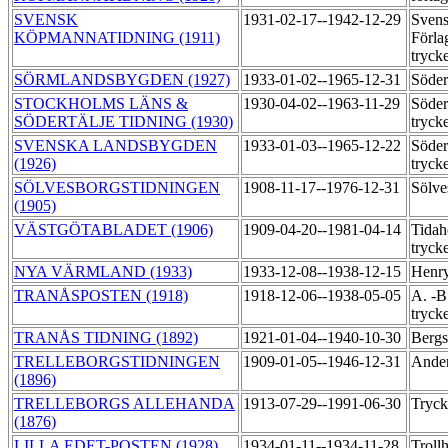
SVENSK
1931-02-17--1942-12-29
Svens
KÖPMANNATIDNING (1911)
Förla
tryck
SÖRMLANDSBYGDEN (1927)
1933-01-02--1965-12-31
Söder
STOCKHOLMS LÄNS &
1930-04-02--1963-11-29
Söder
SÖDERTÄLJE TIDNING (1930)
tryck
SVENSKA LANDSBYGDEN
1933-01-03--1965-12-22
Söder
(1926)
tryck
SÖLVESBORGSTIDNINGEN
1908-11-17--1976-12-31
Sölve
(1905)
VÄSTGÖTABLADET (1906)
1909-04-20--1981-04-14
Tidah
tryck
NYA VÄRMLAND (1933)
1933-12-08--1938-12-15
Henry
TRANÅSPOSTEN (1918)
1918-12-06--1938-05-05
A. -B
tryck
TRANÅS TIDNING (1892)
1921-01-04--1940-10-30
Bergs
TRELLEBORGSTIDNINGEN
1909-01-05--1946-12-31
Ander
(1896)
TRELLEBORGS ALLEHANDA
1913-07-29--1991-06-30
Tryck
(1876)
LILLA EDET-POSTEN (1928)
1934-01-11--1934-11-28
Troll