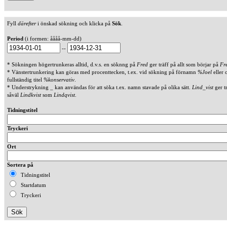
Fyll
därefter
i önskad sökning och klicka på
Sök
.
Period
(i formen: åååå-mm-dd)
--
* Sökningen högertrunkeras alltid, d.v.s. en söknng på
Fred
ger träff på allt som börjar på
Fr
* Vänstertrunkering kan göras med procenttecken, t.ex. vid sökning på förnamn
%Joel
eller 
fullständig titel
%konservativ
.
* Understrykning _ kan användas för att söka t.ex. namn stavade på olika sätt.
Lind_vist
ger t
såväl
Lindkvist
som
Lindqvist
.
Tidningstitel
Tryckeri
Ort
Sortera på
Tidningstitel
Startdatum
Tryckeri