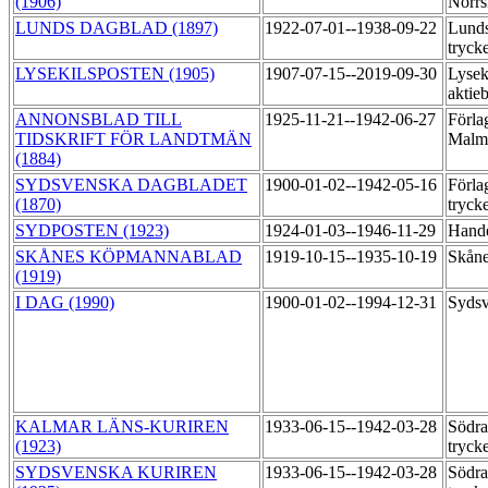
(1906)
Norrs
LUNDS DAGBLAD (1897)
1922-07-01--1938-09-22
Lunds
tryck
LYSEKILSPOSTEN (1905)
1907-07-15--2019-09-30
Lysek
aktie
ANNONSBLAD TILL
1925-11-21--1942-06-27
Förla
TIDSKRIFT FÖR LANDTMÄN
Malmö
(1884)
SYDSVENSKA DAGBLADET
1900-01-02--1942-05-16
Förla
(1870)
tryck
SYDPOSTEN (1923)
1924-01-03--1946-11-29
Hande
SKÅNES KÖPMANNABLAD
1919-10-15--1935-10-19
Skåne
(1919)
I DAG (1990)
1900-01-02--1994-12-31
Sydsv
KALMAR LÄNS-KURIREN
1933-06-15--1942-03-28
Södra
(1923)
tryck
SYDSVENSKA KURIREN
1933-06-15--1942-03-28
Södra