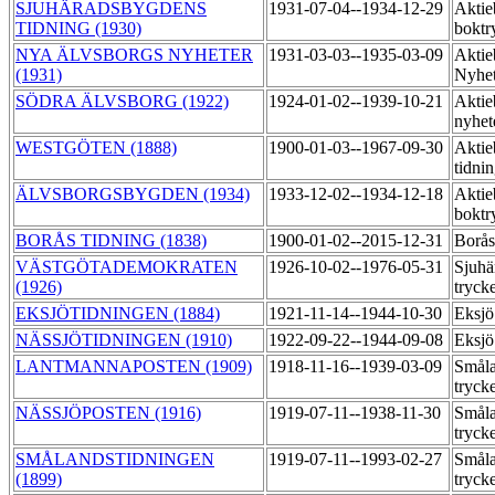
SJUHÄRADSBYGDENS
1931-07-04--1934-12-29
Aktie
TIDNING (1930)
boktr
NYA ÄLVSBORGS NYHETER
1931-03-03--1935-03-09
Aktie
(1931)
Nyhet
SÖDRA ÄLVSBORG (1922)
1924-01-02--1939-10-21
Aktie
nyhet
WESTGÖTEN (1888)
1900-01-03--1967-09-30
Aktie
tidni
ÄLVSBORGSBYGDEN (1934)
1933-12-02--1934-12-18
Aktie
boktr
BORÅS TIDNING (1838)
1900-01-02--2015-12-31
Borås
VÄSTGÖTADEMOKRATEN
1926-10-02--1976-05-31
Sjuhä
(1926)
tryck
EKSJÖTIDNINGEN (1884)
1921-11-14--1944-10-30
Eksjö
NÄSSJÖTIDNINGEN (1910)
1922-09-22--1944-09-08
Eksjö
LANTMANNAPOSTEN (1909)
1918-11-16--1939-03-09
Småla
tryck
NÄSSJÖPOSTEN (1916)
1919-07-11--1938-11-30
Småla
tryck
SMÅLANDSTIDNINGEN
1919-07-11--1993-02-27
Småla
(1899)
tryck