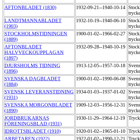
AFTONBLADET (1830)
1932-09-21--1940-10-14
Stock
tryck
LANDTMANNABLADET
1932-10-19--1940-06-10
Stock
(1903)
tryck
STOCKHOLMSTIDNINGEN
1900-01-02--1966-02-27
Stock
(1889)
tryck
AFTONBLADET
1932-09-28--1940-10-19
Stock
HALVVECKOUPPLAGAN
tryck
(1897)
DJURSHOLMS TIDNING
1913-12-05--1957-10-18
Svens
(1896)
tryck
SVENSKA DAGBLADET
1900-01-02--1990-06-08
Svens
(1884)
tryck
SVENSK LEVERANSTIDNING
1934-01-03--1937-01-02
Svens
(1931)
tryck
SVENSKA MORGONBLADET
1909-12-03--1956-12-31
Svens
(1890)
tryck
JORDBRUKARNAS
1930-11-29--1964-12-19
Tryck
FÖRENINGSBLAD (1931)
IDROTTSBLADET (1910)
1920-01-02--1965-01-10
Tryck
ARBETAREN (1922)
1922-01-02--1990-12-21
Tryck