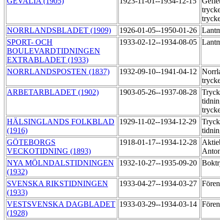
GEVALIA (1905)
1923-11-01--1934-12-15
Gefle
tryck
tryck
NORRLANDSBLADET (1909)
1926-01-05--1950-01-26
Lantm
SPORT- OCH
1933-02-12--1934-08-05
Lantm
BOULEVARDTIDNINGEN
EXTRABLADET (1933)
NORRLANDSPOSTEN (1837)
1932-09-10--1941-04-12
Norrl
tryck
ARBETARBLADET (1902)
1903-05-26--1937-08-28
Tryck
tidni
tryck
HÄLSINGLANDS FOLKBLAD
1929-11-02--1934-12-29
Tryck
(1916)
tidni
GÖTEBORGS
1918-01-17--1934-12-28
Aktie
VECKOTIDNING (1893)
Anton
NYA MÖLNDALSTIDNINGEN
1932-10-27--1935-09-20
Boktr
(1932)
SVENSKA RIKSTIDNINGEN
1933-04-27--1934-03-27
Fören
(1933)
VESTSVENSKA DAGBLADET
1933-03-29--1934-03-14
Fören
(1928)