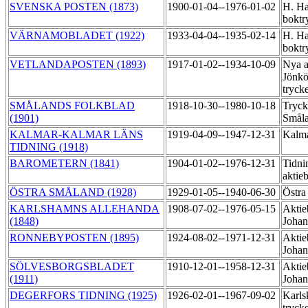
SVENSKA POSTEN (1873)
1900-01-04--1976-01-02
H. Ha
boktr
VÄRNAMOBLADET (1922)
1933-04-04--1935-02-14
H. Ha
boktr
VETLANDAPOSTEN (1893)
1917-01-02--1934-10-09
Nya a
Jönkö
tryck
SMÅLANDS FOLKBLAD
1918-10-30--1980-10-18
Tryck
(1901)
Smål
KALMAR-KALMAR LÄNS
1919-04-09--1947-12-31
Kalma
TIDNING (1918)
BAROMETERN (1841)
1904-01-02--1976-12-31
Tidni
aktie
ÖSTRA SMÅLAND (1928)
1929-01-05--1940-06-30
Östra
KARLSHAMNS ALLEHANDA
1908-07-02--1976-05-15
Aktie
(1848)
Johan
RONNEBYPOSTEN (1895)
1924-08-02--1971-12-31
Aktie
Johan
SÖLVESBORGSBLADET
1910-12-01--1958-12-31
Aktie
(1911)
Johan
DEGERFORS TIDNING (1925)
1926-02-01--1967-09-02
Karls
tryck