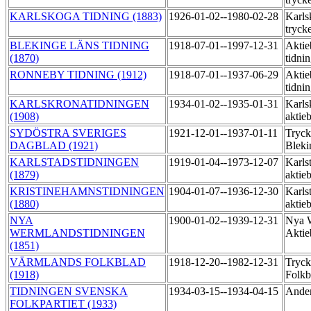
KARLSKOGA TIDNING (1883)
1926-01-02--1980-02-28
Karls
tryck
BLEKINGE LÄNS TIDNING
1918-07-01--1997-12-31
Aktie
(1870)
tidni
RONNEBY TIDNING (1912)
1918-07-01--1937-06-29
Aktie
tidni
KARLSKRONATIDNINGEN
1934-01-02--1935-01-31
Karls
(1908)
aktie
SYDÖSTRA SVERIGES
1921-12-01--1937-01-11
Tryck
DAGBLAD (1921)
Blek
KARLSTADSTIDNINGEN
1919-01-04--1973-12-07
Karls
(1879)
aktie
KRISTINEHAMNSTIDNINGEN
1904-01-07--1936-12-30
Karls
(1880)
aktie
NYA
1900-01-02--1939-12-31
Nya W
WERMLANDSTIDNINGEN
Aktie
(1851)
VÄRMLANDS FOLKBLAD
1918-12-20--1982-12-31
Tryck
(1918)
Folk
TIDNINGEN SVENSKA
1934-03-15--1934-04-15
Ander
FOLKPARTIET (1933)