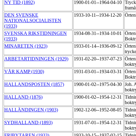
NY TID (1892)
1900-01-01--1964-04-10
Tryck
framå
DEN SVENSKE
1933-10-11--1934-12-20
Örten
NATIONALSOCIALISTEN
(1933)
SVENSKA RIKSTIDNINGEN
1934-08-31--1934-10-01
Örten
(1933)
Boktr
MINARETEN (1923)
1933-01-14--1936-09-12
Örten
tryck
ARBETARTIDNINGEN (1929)
1931-02-20--1937-07-23
Örten
boktr
VÅR KAMP (1930)
1931-03-01--1934-03-31
Örten
Boktr
HALLANDSPOSTEN (1857)
1900-01-02--1975-04-30
Joh. 
boktr
HALLAND (1876)
1900-01-02--1954-12-31
Tidni
boktr
HALLÄNDINGEN (1903)
1902-12-06--1952-08-05
Tidni
boktr
SYDHALLAND (1893)
1931-07-01--1954-12-31
Tidni
boktr
FRIBYTAREN (1933)
1933-10-15--1937-02-15
Tidni