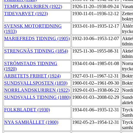
TEMPLARKURIREN (1922)
1926-11-20--1938-09-24
Vasat
TIDEVARVET (1923)
1930-11-01--1936-12-12
Zette
boktr
SVENSK MOTORTIDNING
1933-01-10--1935-12-17
Åhlén
(1933)
tryck
MARIEFREDS TIDNING (1905)
1932-10-06--1953-12-07
Aktie
tidni
STRENGNÄS TIDNING (1854)
1925-11-30--1955-08-31
Aktie
tidni
STRÖMSTADS TIDNING
1934-01-04--1985-01-08
Norra
(1920)
tryck
ARBETETS FRIHET (1924)
1927-03-11--1967-12-31
Boktr
SUNDSVALLSPOSTEN (1859)
1900-01-02--1961-09-30
Boktr
NORRLANDSKURIREN (1922)
1929-01-03--1938-06-22
Nordi
SUNDSVALLS TIDNING (1880)
1900-01-03--2008-02-29
Sunds
aktie
FOLKBLADET (1930)
1934-01-06--1935-12-31
Tryck
Samhä
NYA SAMHÄLLET (1900)
1902-05-23--1954-12-31
Tryck
samhä