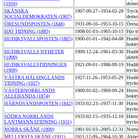
(1916)
demo
SKÅNSKA
1907-09-27--1954-02-28
Tryck
SOCIALDEMOKRATEN (1907)
demo
ÖRESUNDSPOSTEN (1848)
1931-09-10--1953-10-15
Öresu
HJO TIDNING (1885)
1908-01-03--1965-10-15
Hjo t
HUDIKSVALLSPOSTEN (1865)
1900-01-01--1942-04-08
Hudik
boktr
HUDIKSVALLS NYHETER
1909-12-24--1961-03-30
Hudik
(1900)
aktie
HUDIKSVALLSTIDNINGEN
1921-09-01--1986-09-19
Hudik
(1909)
tryck
VÄSTRA HÄLSINGLANDS
1927-11-26--1953-05-29
Hudik
TIDNING (1927)
tryck
VÄSTERNORRLANDS
1900-01-02--1969-09-24
Hern
ALLEHANDA (1874)
boktr
HÄRNÖSANDSPOSTEN (1842)
1933-02-23--1937-11-30
Härnö
tryck
SÖDRA NORRLANDS
1933-02-15--1935-12-16
Härnö
LANTMANNATIDNING (1931)
tryck
NORRA SKÅNE (1900)
1901-01-03--2005-12-31
Norra
MELLERSTA SKÅNE (1911)
1911-12-09--1964-10-30
Aktie