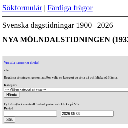
Sökformulär
|
Färdiga frågor
Svenska dagstidningar 1900--2026
NYA MÖLNDALSTIDNINGEN (193
Visa alla kategorier direkt!
eller
Begränsa sökningen genom att
först
välja en kategori att söka på och klicka på Hämta.
Kategori
Fyll
därefter
i eventuell önskad period och klicka på Sök.
Period
--