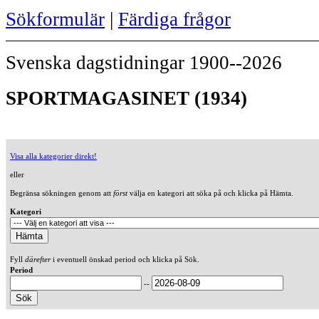
Sökformulär
|
Färdiga frågor
Svenska dagstidningar 1900--2026
SPORTMAGASINET (1934)
Visa alla kategorier direkt!
eller
Begränsa sökningen genom att
först
välja en kategori att söka på och klicka på Hämta.
Kategori
Fyll
därefter
i eventuell önskad period och klicka på Sök.
Period
--