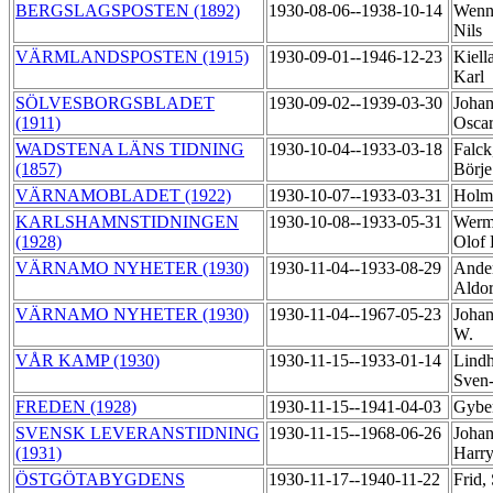
BERGSLAGSPOSTEN (1892)
1930-08-06--1938-10-14
Wenn
Nils
VÄRMLANDSPOSTEN (1915)
1930-09-01--1946-12-23
Kiell
Karl
SÖLVESBORGSBLADET
1930-09-02--1939-03-30
Johan
(1911)
Osca
WADSTENA LÄNS TIDNING
1930-10-04--1933-03-18
Falck
(1857)
Börj
VÄRNAMOBLADET (1922)
1930-10-07--1933-03-31
Holm
KARLSHAMNSTIDNINGEN
1930-10-08--1933-05-31
Werm
(1928)
Olof
VÄRNAMO NYHETER (1930)
1930-11-04--1933-08-29
Ander
Aldo
VÄRNAMO NYHETER (1930)
1930-11-04--1967-05-23
Johan
W.
VÅR KAMP (1930)
1930-11-15--1933-01-14
Lind
Sven
FREDEN (1928)
1930-11-15--1941-04-03
Gyber
SVENSK LEVERANSTIDNING
1930-11-15--1968-06-26
Johan
(1931)
Harr
ÖSTGÖTABYGDENS
1930-11-17--1940-11-22
Frid,