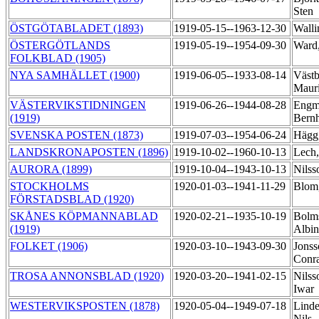
Sten
ÖSTGÖTABLADET (1893)
1919-05-15--1963-12-30
Walli
ÖSTERGÖTLANDS
1919-05-19--1954-09-30
Ward
FOLKBLAD (1905)
NYA SAMHÄLLET (1900)
1919-06-05--1933-08-14
Västb
Maur
VÄSTERVIKSTIDNINGEN
1919-06-26--1944-08-28
Engm
(1919)
Bern
SVENSKA POSTEN (1873)
1919-07-03--1954-06-24
Hägg,
LANDSKRONAPOSTEN (1896)
1919-10-02--1960-10-13
Lech
AURORA (1899)
1919-10-04--1943-10-13
Nilss
STOCKHOLMS
1920-01-03--1941-11-29
Blom
FÖRSTADSBLAD (1920)
SKÅNES KÖPMANNABLAD
1920-02-21--1935-10-19
Bolms
(1919)
Albi
FOLKET (1906)
1920-03-10--1943-09-30
Jonss
Conr
TROSA ANNONSBLAD (1920)
1920-03-20--1941-02-15
Nilss
Iwar
WESTERVIKSPOSTEN (1878)
1920-05-04--1949-07-18
Linde
Nils