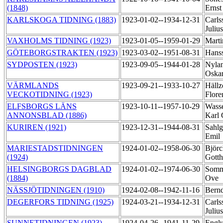
(1848)
Erns
KARLSKOGA TIDNING (1883)
1923-01-02--1934-12-31
Carls
Juliu
VAXHOLMS TIDNING (1923)
1923-01-05--1959-01-29
Marti
GÖTEBORGSTRAKTEN (1923)
1923-03-02--1951-08-31
Hanss
SYDPOSTEN (1923)
1923-09-05--1944-01-28
Nylan
Oska
VÄRMLANDS
1923-09-21--1933-10-27
Hällz
VECKOTIDNING (1923)
Flore
ELFSBORGS LÄNS
1923-10-11--1957-10-29
Wassé
ANNONSBLAD (1886)
Karl 
KURIREN (1921)
1923-12-31--1944-08-31
Sahlg
Emil
MARIESTADSTIDNINGEN
1924-01-02--1958-06-30
Björc
(1924)
Gott
HELSINGBORGS DAGBLAD
1924-01-02--1974-06-30
Somm
(1884)
Ove
NÄSSJÖTIDNINGEN (1910)
1924-02-08--1942-11-16
Bernd
DEGERFORS TIDNING (1925)
1924-03-21--1934-12-31
Carls
Juliu
SUNNETIDNINGEN (1923)
1924-04-26--1941-11-29
Engl