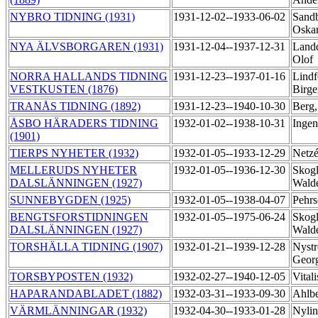
NYBRO TIDNING (1931)
1931-12-02--1933-06-02
Sandb
Oska
NYA ÄLVSBORGAREN (1931)
1931-12-04--1937-12-31
Landq
Olof
NORRA HALLANDS TIDNING
1931-12-23--1937-01-16
Lindf
VESTKUSTEN (1876)
Birge
TRANÅS TIDNING (1892)
1931-12-23--1940-10-30
Berg,
ÅSBO HÄRADERS TIDNING
1932-01-02--1938-10-31
Ingen
(1901)
TIERPS NYHETER (1932)
1932-01-05--1933-12-29
Netz
MELLERUDS NYHETER
1932-01-05--1936-12-30
Skog
DALSLÄNNINGEN (1927)
Wald
SUNNEBYGDEN (1925)
1932-01-05--1938-04-07
Pehrs
BENGTSFORSTIDNINGEN
1932-01-05--1975-06-24
Skog
DALSLÄNNINGEN (1927)
Wald
TORSHÄLLA TIDNING (1907)
1932-01-21--1939-12-28
Nyst
Geor
TORSBYPOSTEN (1932)
1932-02-27--1940-12-05
Vital
HAPARANDABLADET (1882)
1932-03-31--1933-09-30
Ahlbe
VÄRMLÄNNINGAR (1932)
1932-04-30--1933-01-28
Nylin