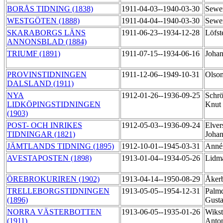
BORÅS TIDNING (1838)
1911-04-03--1940-03-30
Sewer
WESTGÖTEN (1888)
1911-04-04--1940-03-30
Sewer
SKARABORGS LÄNS
1911-06-23--1934-12-28
Löfst
ANNONSBLAD (1884)
TRIUMF (1891)
1911-07-15--1934-06-16
Johan
PROVINSTIDNINGEN
1911-12-06--1949-10-31
Olso
DALSLAND (1911)
NYA
1912-01-26--1936-09-25
Schrö
LIDKÖPINGSTIDNINGEN
Knut
(1903)
POST- OCH INRIKES
1912-05-03--1936-09-24
Elver
TIDNINGAR (1821)
Joha
JÄMTLANDS TIDNING (1895)
1912-10-01--1945-03-31
Annér
AVESTAPOSTEN (1898)
1913-01-04--1934-05-26
Lidm
ÖREBROKURIREN (1902)
1913-04-14--1950-08-29
Åker
TRELLEBORGSTIDNINGEN
1913-05-05--1954-12-31
Palmq
(1896)
Gust
NORRA VÄSTERBOTTEN
1913-06-05--1935-01-26
Wiks
(1911)
Anto