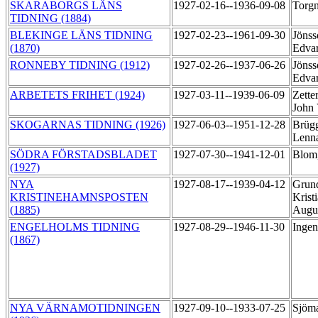
SKARABORGS LÄNS
1927-02-16--1936-09-08
Torg
TIDNING (1884)
BLEKINGE LÄNS TIDNING
1927-02-23--1961-09-30
Jönss
(1870)
Edva
RONNEBY TIDNING (1912)
1927-02-26--1937-06-26
Jönss
Edva
ARBETETS FRIHET (1924)
1927-03-11--1939-06-09
Zette
John
SKOGARNAS TIDNING (1926)
1927-06-03--1951-12-28
Brüg
Lenn
SÖDRA FÖRSTADSBLADET
1927-07-30--1941-12-01
Blom
(1927)
NYA
1927-08-17--1939-04-12
Grund
KRISTINEHAMNSPOSTEN
Krist
(1885)
Augu
ENGELHOLMS TIDNING
1927-08-29--1946-11-30
Ingen
(1867)
NYA VÄRNAMOTIDNINGEN
1927-09-10--1933-07-25
Sjöm