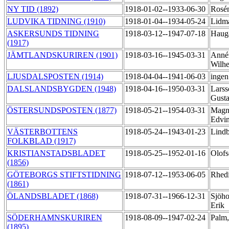
NY TID (1892)
1918-01-02--1933-06-30
Rosé
LUDVIKA TIDNING (1910)
1918-01-04--1934-05-24
Lidm
ASKERSUNDS TIDNING
1918-03-12--1947-07-18
Hauga
(1917)
JÄMTLANDSKURIREN (1901)
1918-03-16--1945-03-31
Annér
Wilh
LJUSDALSPOSTEN (1914)
1918-04-04--1941-06-03
ingen
DALSLANDSBYGDEN (1948)
1918-04-16--1950-03-31
Larss
Gust
ÖSTERSUNDSPOSTEN (1877)
1918-05-21--1954-03-31
Magn
Edvi
VÄSTERBOTTENS
1918-05-24--1943-01-23
Lindb
FOLKBLAD (1917)
KRISTIANSTADSBLADET
1918-05-25--1952-01-16
Olof
(1856)
GÖTEBORGS STIFTSTIDNING
1918-07-12--1953-06-05
Rhedi
(1861)
ÖLANDSBLADET (1868)
1918-07-31--1966-12-31
Sjöho
Erik
SÖDERHAMNSKURIREN
1918-08-09--1947-02-24
Palm,
(1895)