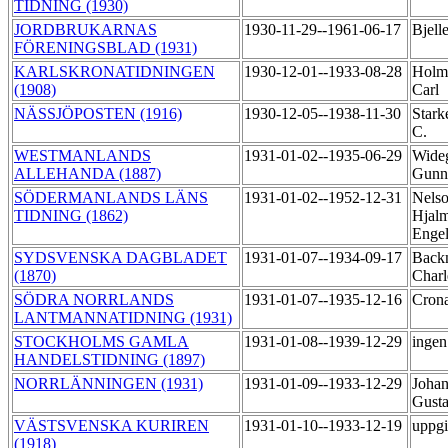
TIDNING (1930)
JORDBRUKARNAS
1930-11-29--1961-06-17
Bjell
FÖRENINGSBLAD (1931)
KARLSKRONATIDNINGEN
1930-12-01--1933-08-28
Holm
(1908)
Carl
NÄSSJÖPOSTEN (1916)
1930-12-05--1938-11-30
Stark
C.
WESTMANLANDS
1931-01-02--1935-06-29
Wide
ALLEHANDA (1887)
Gunn
SÖDERMANLANDS LÄNS
1931-01-02--1952-12-31
Nelso
TIDNING (1862)
Hjal
Enge
SYDSVENSKA DAGBLADET
1931-01-07--1934-09-17
Back
(1870)
Charl
SÖDRA NORRLANDS
1931-01-07--1935-12-16
Cron
LANTMANNATIDNING (1931)
STOCKHOLMS GAMLA
1931-01-08--1939-12-29
ingen
HANDELSTIDNING (1897)
NORRLÄNNINGEN (1931)
1931-01-09--1933-12-29
Johan
Gust
VÄSTSVENSKA KURIREN
1931-01-10--1933-12-19
uppgi
(1918)