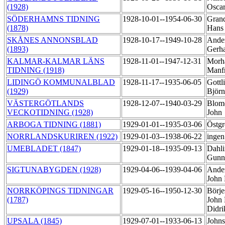
(1928)
Osca
SÖDERHAMNS TIDNING
1928-10-01--1954-06-30
Grand
(1878)
Han
SKÅNES ANNONSBLAD
1928-10-17--1949-10-28
Ander
(1893)
Gerh
KALMAR-KALMAR LÄNS
1928-11-01--1947-12-31
Morh
TIDNING (1918)
Manf
LIDINGÖ KOMMUNALBLAD
1928-11-17--1935-06-05
Gottl
(1929)
Björ
VÄSTERGÖTLANDS
1928-12-07--1940-03-29
Blomq
VECKOTIDNING (1928)
John
ARBOGA TIDNING (1881)
1929-01-01--1935-03-06
Östgr
NORRLANDSKURIREN (1922)
1929-01-03--1938-06-22
ingen
UMEBLADET (1847)
1929-01-18--1935-09-13
Dahli
Gunn
SIGTUNABYGDEN (1928)
1929-04-06--1939-04-06
Ander
John 
NORRKÖPINGS TIDNINGAR
1929-05-16--1950-12-30
Börje
(1787)
John 
Didr
UPSALA (1845)
1929-07-01--1933-06-13
Johns