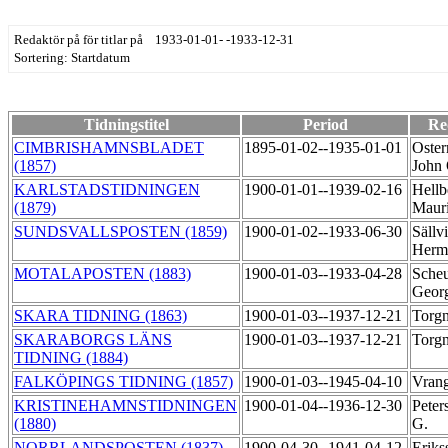
Redaktör på för titlar på 1933-01-01- -1933-12-31
Sortering: Startdatum
Tidningstitel
Period
Re
CIMBRISHAMNSBLADET
1895-01-02--1935-01-01
Oste
(1857)
John
KARLSTADSTIDNINGEN
1900-01-01--1939-02-16
Hellb
(1879)
Maur
SUNDSVALLSPOSTEN (1859)
1900-01-02--1933-06-30
Sällvi
Her
MOTALAPOSTEN (1883)
1900-01-03--1933-04-28
Scheu
Geor
SKARA TIDNING (1863)
1900-01-03--1937-12-21
Torgn
SKARABORGS LÄNS
1900-01-03--1937-12-21
Torg
TIDNING (1884)
FALKÖPINGS TIDNING (1857)
1900-01-03--1945-04-10
Vrang
KRISTINEHAMNSTIDNINGEN
1900-01-04--1936-12-30
Peter
(1880)
G.
NORRLANDSPOSTEN (1837)
1900-04-30--1941-04-12
Eriks