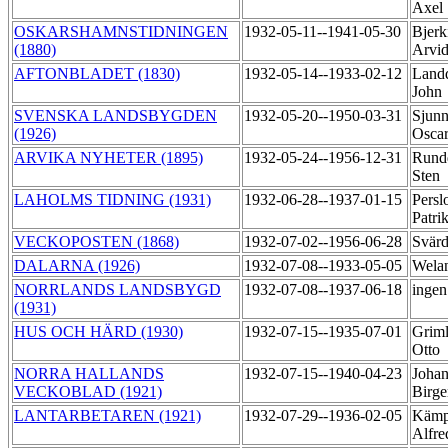
Axel
OSKARSHAMNSTIDNINGEN
1932-05-11--1941-05-30
Bjerk
(1880)
Arvi
AFTONBLADET (1830)
1932-05-14--1933-02-12
Landq
John
SVENSKA LANDSBYGDEN
1932-05-20--1950-03-31
Sjunn
(1926)
Osca
ARVIKA NYHETER (1895)
1932-05-24--1956-12-31
Rundq
Sten
LAHOLMS TIDNING (1931)
1932-06-28--1937-01-15
Persl
Patri
VECKOPOSTEN (1868)
1932-07-02--1956-06-28
Svärd
DALARNA (1926)
1932-07-08--1933-05-05
Wela
NORRLANDS LANDSBYGD
1932-07-08--1937-06-18
ingen
(1931)
HUS OCH HÄRD (1930)
1932-07-15--1935-07-01
Grim
Otto
NORRA HALLANDS
1932-07-15--1940-04-23
Johan
VECKOBLAD (1921)
Birg
LANTARBETAREN (1921)
1932-07-29--1936-02-05
Kämp
Alfr