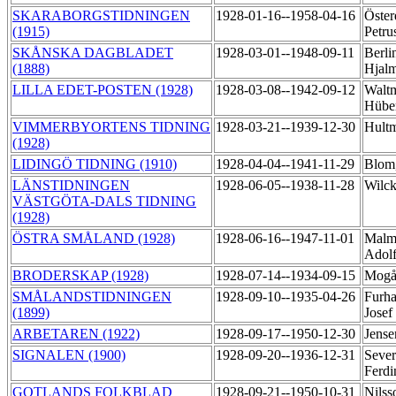
SKARABORGSTIDNINGEN
1928-01-16--1958-04-16
Öster
(1915)
Petru
SKÅNSKA DAGBLADET
1928-03-01--1948-09-11
Berli
(1888)
Hjal
LILLA EDET-POSTEN (1928)
1928-03-08--1942-09-12
Walt
Hübe
VIMMERBYORTENS TIDNING
1928-03-21--1939-12-30
Hult
(1928)
LIDINGÖ TIDNING (1910)
1928-04-04--1941-11-29
Blom
LÄNSTIDNINGEN
1928-06-05--1938-11-28
Wilck
VÄSTGÖTA-DALS TIDNING
(1928)
ÖSTRA SMÅLAND (1928)
1928-06-16--1947-11-01
Malm
Adol
BRODERSKAP (1928)
1928-07-14--1934-09-15
Mogår
SMÅLANDSTIDNINGEN
1928-09-10--1935-04-26
Furh
(1899)
Josef
ARBETAREN (1922)
1928-09-17--1950-12-30
Jense
SIGNALEN (1900)
1928-09-20--1936-12-31
Sever
Ferd
GOTLANDS FOLKBLAD
1928-09-21--1950-10-31
Nilss