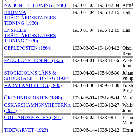
NATIONELL TIDNING (1930)
1930-01-03--1933-02-04
Arrhé
BROMMA
1930-01-04--1936-12-15
Hall,
TRÄDGÅRDSSTÄDERS
TIDNING (1930)
ENSKEDE
1930-01-04--1936-12-15
Hall,
TRÄDGÅRDSSTÄDERS
TIDNING (1930)
GEFLEPOSTEN (1864)
1930-03-03--1941-04-12
Olson
Rein
FALU LÄNSTIDNING (1926)
1930-04-01--1933-11-06
Werkm
John
STOCKHOLMS LÄNS &
1930-04-02--1954-06-30
Johan
SÖDERTÄLJE TIDNING (1930)
Phili
VÄRMLANDSBERG (1906)
1930-04-30--1959-03-30
Forsb
Birg
ÖRESUNDSPOSTEN (1848)
1930-05-01--1951-08-04
Manf
OSKARSHAMNSNYHETERNA
1930-05-09--1933-12-27
Walls
(1921)
John
GOTLANDSPOSTEN (1891)
1930-06-02--1933-08-11
Enand
Maur
TIDEVARVET (1923)
1930-06-14--1936-12-12
Herme