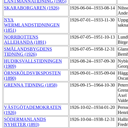
LANTMANNATIDNING (1905)
SKARABORGAREN (1926)
1926-06-04--1933-08-14
Nilss
Ande
NYA
1926-07-01--1933-11-30
Uppgi
WERMLANDSTIDNINGEN
sakn
(1851)
NORRBOTTENS
1926-07-05--1951-10-13
Lund
ALLEHANDA (1891)
Birg
SMÅLANDSBYGDENS
1926-07-05--1958-12-31
Glans
TIDNING (1926)
Bern
HUDIKSVALLSTIDNINGEN
1926-08-24--1937-09-30
Nybl
(1909)
Geor
ÖRNSKÖLDSVIKSPOSTEN
1926-09-01--1935-09-04
Hägg
(1890)
Osca
GRENNA TIDNING (1858)
1926-09-15--1964-10-30
Peter
Grenn
Axel
Vald
VÄSTGÖTADEMOKRATEN
1926-10-02--1934-01-20
Perss
(1926)
Henr
SÖDERMANLANDS
1926-10-04--1938-12-31
Halli
NYHETER (1893)
Fredr