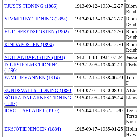
TJUSTS TIDNING (1886)
1913-09-12--1939-12-27
Blom
Rein
VIMMERBY TIDNING (1884)
1913-09-12--1939-12-27
Blom
Rein
HULTSFREDSPOSTEN (1902)
1913-09-12--1939-12-30
Blom
Rein
KINDAPOSTEN (1894)
1913-09-12--1939-12-30
Blom
Rein
VETLANDAPOSTEN (1893)
1913-11-18--1934-07-24
Janss
DJURSHOLMS TIDNING
1913-12-05--1936-02-21
Fisch
(1896)
FAMILJEVÄNNEN (1914)
1913-12-15--1938-06-29
Törnb
F.
SUNDSVALLS TIDNING (1880)
1914-07-01--1950-08-01
Alstr
SÖDRA DALARNES TIDNING
1915-01-05--1934-05-24
Lidm
(1887)
IDROTTSBLADET (1910)
1915-04-19--1967-11-30
Tegné
Torst
Krist
EKSJÖTIDNINGEN (1884)
1915-09-17--1935-01-25
Holmb
H. V