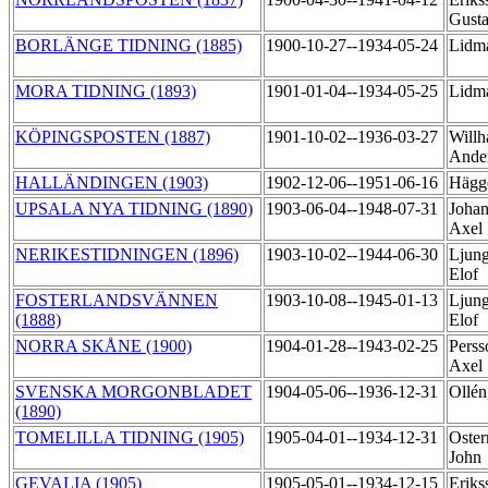
Gust
BORLÄNGE TIDNING (1885)
1900-10-27--1934-05-24
Lidm
MORA TIDNING (1893)
1901-01-04--1934-05-25
Lidm
KÖPINGSPOSTEN (1887)
1901-10-02--1936-03-27
Willh
Ande
HALLÄNDINGEN (1903)
1902-12-06--1951-06-16
Hägg
UPSALA NYA TIDNING (1890)
1903-06-04--1948-07-31
Johan
Axel
NERIKESTIDNINGEN (1896)
1903-10-02--1944-06-30
Ljung
Elof
FOSTERLANDSVÄNNEN
1903-10-08--1945-01-13
Ljung
(1888)
Elof
NORRA SKÅNE (1900)
1904-01-28--1943-02-25
Perss
Axel
SVENSKA MORGONBLADET
1904-05-06--1936-12-31
Ollén
(1890)
TOMELILLA TIDNING (1905)
1905-04-01--1934-12-31
Oste
John
GEVALIA (1905)
1905-05-01--1934-12-15
Eriks