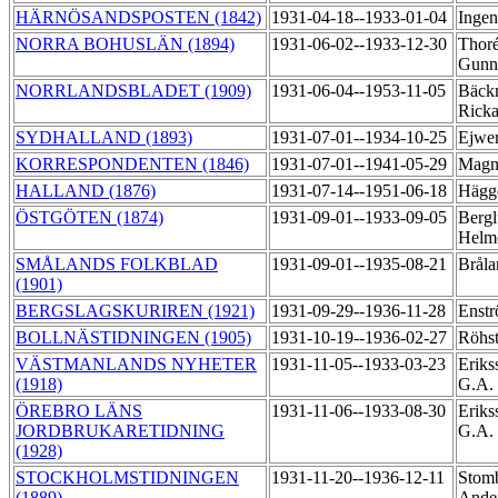
HÄRNÖSANDSPOSTEN (1842)
1931-04-18--1933-01-04
Ingen
NORRA BOHUSLÄN (1894)
1931-06-02--1933-12-30
Thoré
Gunn
NORRLANDSBLADET (1909)
1931-06-04--1953-11-05
Bäck
Rick
SYDHALLAND (1893)
1931-07-01--1934-10-25
Ejwer
KORRESPONDENTEN (1846)
1931-07-01--1941-05-29
Magn
HALLAND (1876)
1931-07-14--1951-06-18
Hägg
ÖSTGÖTEN (1874)
1931-09-01--1933-09-05
Bergl
Helm
SMÅLANDS FOLKBLAD
1931-09-01--1935-08-21
Bråla
(1901)
BERGSLAGSKURIREN (1921)
1931-09-29--1936-11-28
Enst
BOLLNÄSTIDNINGEN (1905)
1931-10-19--1936-02-27
Röhst
VÄSTMANLANDS NYHETER
1931-11-05--1933-03-23
Eriks
(1918)
G.A.
ÖREBRO LÄNS
1931-11-06--1933-08-30
Eriks
JORDBRUKARETIDNING
G.A.
(1928)
STOCKHOLMSTIDNINGEN
1931-11-20--1936-12-11
Stom
(1889)
Ande