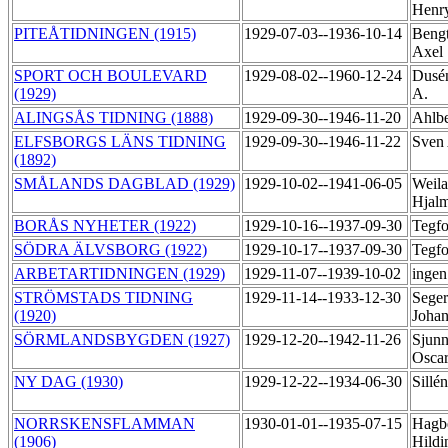
Henr
PITEÅTIDNINGEN (1915)
1929-07-03--1936-10-14
Bengt
Axel
SPORT OCH BOULEVARD
1929-08-02--1960-12-24
Dusén
(1929)
A.
ALINGSÅS TIDNING (1888)
1929-09-30--1946-11-20
Ahlb
ELFSBORGS LÄNS TIDNING
1929-09-30--1946-11-22
Sven
(1892)
SMÅLANDS DAGBLAD (1929)
1929-10-02--1941-06-05
Weila
Hjal
BORÅS NYHETER (1922)
1929-10-16--1937-09-30
Tegfo
SÖDRA ÄLVSBORG (1922)
1929-10-17--1937-09-30
Tegfo
ARBETARTIDNINGEN (1929)
1929-11-07--1939-10-02
ingen
STRÖMSTADS TIDNING
1929-11-14--1933-12-30
Seger
(1920)
Joha
SÖRMLANDSBYGDEN (1927)
1929-12-20--1942-11-26
Sjunn
Osca
NY DAG (1930)
1929-12-22--1934-06-30
Sillé
NORRSKENSFLAMMAN
1930-01-01--1935-07-15
Hagb
(1906)
Hild