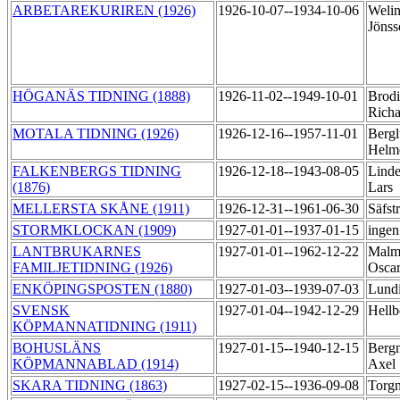
ARBETAREKURIREN (1926)
1926-10-07--1934-10-06
Welin
Jöns
HÖGANÄS TIDNING (1888)
1926-11-02--1949-10-01
Brodi
Rich
MOTALA TIDNING (1926)
1926-12-16--1957-11-01
Bergl
Helm
FALKENBERGS TIDNING
1926-12-18--1943-08-05
Linde
(1876)
Lars
MELLERSTA SKÅNE (1911)
1926-12-31--1961-06-30
Säfst
STORMKLOCKAN (1909)
1927-01-01--1937-01-15
ingen
LANTBRUKARNES
1927-01-01--1962-12-22
Malm
FAMILJETIDNING (1926)
Osca
ENKÖPINGSPOSTEN (1880)
1927-01-03--1939-07-03
Lundi
SVENSK
1927-01-04--1942-12-29
Hellb
KÖPMANNATIDNING (1911)
BOHUSLÄNS
1927-01-15--1940-12-15
Berg
KÖPMANNABLAD (1914)
Axel
SKARA TIDNING (1863)
1927-02-15--1936-09-08
Torg