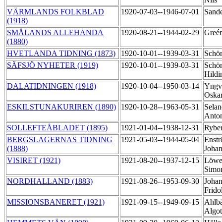
VÄRMLANDS FOLKBLAD
1920-07-03--1946-07-01
Sand
(1918)
SMÅLANDS ALLEHANDA
1920-08-21--1944-02-29
Greén
(1880)
HVETLANDA TIDNING (1873)
1920-10-01--1939-03-31
Schö
SÄFSJÖ NYHETER (1919)
1920-10-01--1939-03-31
Schön
Hild
DALATIDNINGEN (1918)
1920-10-04--1950-03-14
Yngv
Oska
ESKILSTUNAKURIREN (1890)
1920-10-28--1963-05-31
Selan
Anto
SOLLEFTEÅBLADET (1895)
1921-01-04--1938-12-31
Rybe
BERGSLAGERNAS TIDNING
1921-05-03--1944-05-04
Enstr
(1888)
Joha
VISIRET (1921)
1921-08-20--1937-12-15
Löwen
Simo
NORDHALLAND (1883)
1921-08-26--1953-09-30
Johan
Frido
MISSIONSBANERET (1921)
1921-09-15--1949-09-15
Ahlb
Algo