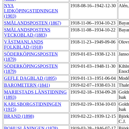
NYA
1918-08-16--1942-12-30
Alén,
LIDKÖPINGSTIDNINGEN
(1903)
SMÅLANDSPOSTEN (1867)
1918-11-06--1934-10-23
Baya
SMÅLANDSPOSTENS
1918-11-08--1934-10-22
Baya
VECKOBLAD (1883)
VÄSTMANLANDS
1918-11-23--1949-09-06
Olov
FOLKBLAD (1918)
SÖDERKÖPINGSPOSTEN
1919-01-03--1938-12-31
Janso
(1879)
SÖDERKÖPINGSPOSTEN
1919-01-03--1948-11-30
Kihls
(1879)
Enoc
GEFLE DAGBLAD (1895)
1919-01-13--1951-06-04
Modén
BAROMETERN (1841)
1919-02-07--1938-03-31
Thal
MARIESTADS LÄNSTIDNING
1919-02-18--1934-09-28
Gold
(1893)
Isak
KARLSBORGSTIDNINGEN
1919-02-19--1934-10-03
Gold
(1915)
Isak
BRAND (1898)
1919-02-22--1939-12-15
Björk
C.J.
BOHUSLÄNINGEN (1878)
1919-03-28--1946-07-17
Björ