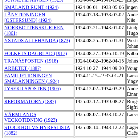
SMÅLAND RUNT (1924)
1924-06-01--1933-05-06
ingen
LÄNSTIDNINGEN
1924-07-18--1938-07-02
Ander
[ÖSTERSUND] (1924)
Nils
NORRBOTTENSKURIREN
1924-07-21--1943-01-07
Lindg
(1861)
Hug
YSTADS ALLEHANDA (1873)
1924-08-25--1955-01-31
Westi
Joha
FOLKETS DAGBLAD (1917)
1924-08-27--1936-10-19
Kilb
TRANÅSPOSTEN (1918)
1924-10-02--1962-04-15
John
ARBETET (1887)
1924-10-27--1944-09-30
Vougt
FAMILJETIDNINGEN
1924-11-15--1933-01-21
Larss
SMÅLÄNNINGEN (1924)
Yng
LYSEKILSPOSTEN (1905)
1924-12-02--1934-03-29
Ande
Eina
REFORMATORN (1887)
1925-02-12--1939-08-27
Borgs
Sigfr
VÄRMLANDS
1925-08-07--1933-10-27
Larss
VECKOTIDNING (1923)
STOCKHOLMS HYRESLISTA
1925-08-14--1943-12-22
Lager
(1882)
Claës