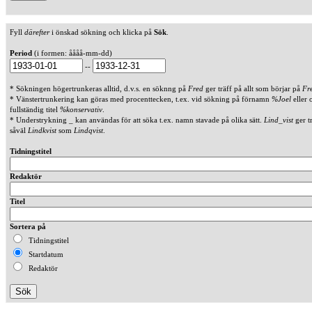
Fyll
därefter
i önskad sökning och klicka på
Sök
.
Period
(i formen: åååå-mm-dd)
--
* Sökningen högertrunkeras alltid, d.v.s. en söknng på
Fred
ger träff på allt som börjar på
Fr
* Vänstertrunkering kan göras med procenttecken, t.ex. vid sökning på förnamn
%Joel
eller 
fullständig titel
%konservativ
.
* Understrykning _ kan användas för att söka t.ex. namn stavade på olika sätt.
Lind_vist
ger t
såväl
Lindkvist
som
Lindqvist
.
Tidningstitel
Redaktör
Titel
Sortera på
Tidningstitel
Startdatum
Redaktör