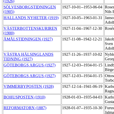
(1926)
SÖLVESBORGSTIDNINGEN
1927-10-01--1953-06-04
Rose
(1905)
Nils 
HALLANDS NYHETER (1919)
1927-10-05--1963-01-31
Janso
Adol
VÄSTERBOTTENSKURIREN
1927-11-04--1967-12-30
Rosén
(1900)
ÅMÅLSTIDNINGEN (1927)
1927-11-08--1942-12-21
Jakob
Sven 
Adol
VÄSTRA HÄLSINGLANDS
1927-11-26--1937-10-02
Nybl
TIDNING (1927)
Geor
GÖTEBORGS ARGUS (1927)
1927-12-03--1934-01-15
Lindb
Birg
GÖTEBORGS ARGUS (1927)
1927-12-03--1934-01-15
Ottos
Torb
VIMMERBYPOSTEN (1928)
1927-12-14--1941-06-19
Karls
Ragn
BOHUSPOSTEN (1910)
1928-01-03--1935-04-03
Karls
Gust
REFORMATORN (1887)
1928-01-07--1935-10-30
Furus
Jalm