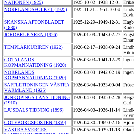
NATIONEN (1925)
1925-10-02--1938-12-01
Eriks
NORRLANDSFOLKET (1925)
1925-11-21--1951-10-04
Linds
Edvi
SKÅNSKA AFTONBLADET
1925-12-29--1949-12-31
Hagbe
(1880)
Rudo
JORDBRUKAREN (1926)
1926-01-09--1943-02-27
Engs
Eina
TEMPLARKURIREN (1922)
1926-02-17--1938-09-24
Lind
Hild
GÖTALANDS
1926-03-03--1941-12-29
ingen
KÖPMANNATIDNING (1920)
NORRLANDS
1926-03-03--1942-02-19
ingen
KÖPMANNATIDNING (1920)
SÄFFLETIDNINGEN VÄSTRA
1926-03-04--1933-09-04
Fröse
VÄRMLAND (1925)
JÖNKÖPINGS LÄNS TIDNING
1926-04-03--1935-02-28
Bergs
(1910)
Carl
LJUSDALS TIDNING (1896)
1926-04-03--1936-11-14
Lindk
Edvi
GÖTEBORGSPOSTEN (1859)
1926-04-30--1969-02-16
Hjörn
VÄSTRA SVERGES
1926-05-05--1939-11-18
Olani