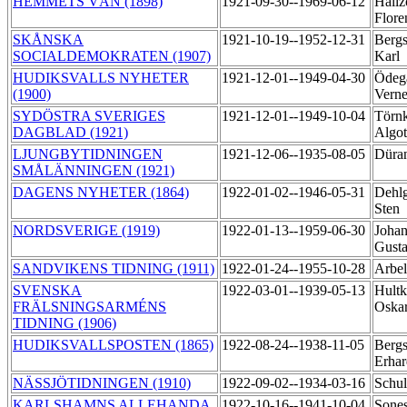
HEMMETS VÄN (1898)
1921-09-30--1969-06-12
Hällz
Flore
SKÅNSKA
1921-10-19--1952-12-31
Bergs
SOCIALDEMOKRATEN (1907)
Karl
HUDIKSVALLS NYHETER
1921-12-01--1949-04-30
Ödeg
(1900)
Vern
SYDÖSTRA SVERIGES
1921-12-01--1949-10-04
Törnk
DAGBLAD (1921)
Algo
LJUNGBYTIDNINGEN
1921-12-06--1935-08-05
Düra
SMÅLÄNNINGEN (1921)
DAGENS NYHETER (1864)
1922-01-02--1946-05-31
Dehlg
Sten
NORDSVERIGE (1919)
1922-01-13--1959-06-30
Johan
Gust
SANDVIKENS TIDNING (1911)
1922-01-24--1955-10-28
Arbel
SVENSKA
1922-03-01--1939-05-13
Hultk
FRÄLSNINGSARMÉNS
Oska
TIDNING (1906)
HUDIKSVALLSPOSTEN (1865)
1922-08-24--1938-11-05
Bergs
Erha
NÄSSJÖTIDNINGEN (1910)
1922-09-02--1934-03-16
Schul
KARLSHAMNS ALLEHANDA
1922-10-16--1941-10-04
Sones