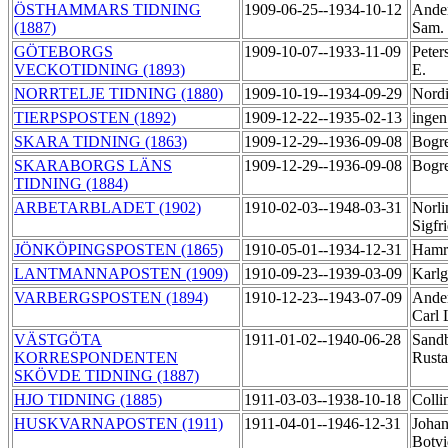
ÖSTHAMMARS TIDNING
1909-06-25--1934-10-12
Ander
(1887)
Sam.
GÖTEBORGS
1909-10-07--1933-11-09
Peter
VECKOTIDNING (1893)
E.
NORRTELJE TIDNING (1880)
1909-10-19--1934-09-29
Nordi
TIERPSPOSTEN (1892)
1909-12-22--1935-02-13
ingen
SKARA TIDNING (1863)
1909-12-29--1936-09-08
Bogre
SKARABORGS LÄNS
1909-12-29--1936-09-08
Bogre
TIDNING (1884)
ARBETARBLADET (1902)
1910-02-03--1948-03-31
Norli
Sigfr
JÖNKÖPINGSPOSTEN (1865)
1910-05-01--1934-12-31
Hamri
LANTMANNAPOSTEN (1909)
1910-09-23--1939-03-09
Karlg
VARBERGSPOSTEN (1894)
1910-12-23--1943-07-09
Ander
Carl 
VÄSTGÖTA
1911-01-02--1940-06-28
Sand
KORRESPONDENTEN
Rust
SKÖVDE TIDNING (1887)
HJO TIDNING (1885)
1911-03-03--1938-10-18
Colli
HUSKVARNAPOSTEN (1911)
1911-04-01--1946-12-31
Johan
Botv