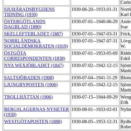
Cari
SJUHÄRADSBYGDENS
1930-06-20--1933-01-31
Norrl
TIDNING (1930)
Karl
ÖSTERGÖTLANDS
1930-07-01--1940-06-29
Ande
DAGBLAD (1890)
Ivar
SKELLEFTEBLADET (1887)
1930-07-01--1947-03-31
Frick
NORRLÄNDSKA
1930-07-01--1947-07-31
Lövgr
SOCIALDEMOKRATEN (1919)
W.
ÖSTGÖTA
1930-07-01--1953-05-09
Ridde
CORRESPONDENTEN (1838)
Eskil
NYA WEXJÖBLADET (1847)
1930-07-02--1942-12-15
Sjöst
Mart
SALTSJÖBADEN (1908)
1930-07-04--1941-11-29
Blom
LJUNGBYPOSTEN (1906)
1930-07-05--1942-12-15
Sjöst
Mart
TROLLHÄTTAN (1906)
1930-07-15--1944-09-29
Weng
Erik
BERGSLAGERNAS NYHETER
1930-08-01--1933-02-01
Nylin
(1930)
WESTGÖTAPOSTEN (1888)
1930-08-05--1953-12-31
Rydh
Robe