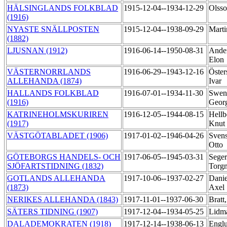
HÄLSINGLANDS FOLKBLAD
1915-12-04--1934-12-29
Olss
(1916)
NYASTE SNÄLLPOSTEN
1915-12-04--1938-09-29
Marti
(1882)
LJUSNAN (1912)
1916-06-14--1950-08-31
Ander
Elon
VÄSTERNORRLANDS
1916-06-29--1943-12-16
Öster
ALLEHANDA (1874)
Ivar
HALLANDS FOLKBLAD
1916-07-01--1934-11-30
Swen
(1916)
Geor
KATRINEHOLMSKURIREN
1916-12-05--1944-08-15
Hellb
(1917)
Knut
VÄSTGÖTABLADET (1906)
1917-01-02--1946-04-26
Svens
Otto
GÖTEBORGS HANDELS- OCH
1917-06-05--1945-03-31
Seger
SJÖFARTSTIDNING (1832)
Torg
GOTLANDS ALLEHANDA
1917-10-06--1937-02-27
Danie
(1873)
Axel
NERIKES ALLEHANDA (1843)
1917-11-01--1937-06-30
Bratt
SÄTERS TIDNING (1907)
1917-12-04--1934-05-25
Lidm
DALADEMOKRATEN (1918)
1917-12-14--1938-06-13
Englu