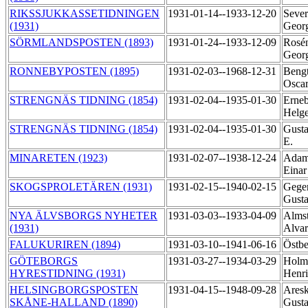
RIKSSJUKKASSETIDNINGEN
1931-01-14--1933-12-20
Sever
(1931)
Geor
SÖRMLANDSPOSTEN (1893)
1931-01-24--1933-12-09
Rosén
Geor
RONNEBYPOSTEN (1895)
1931-02-03--1968-12-31
Bengt
Osca
STRENGNÄS TIDNING (1854)
1931-02-04--1935-01-30
Erneb
Helg
STRENGNÄS TIDNING (1854)
1931-02-04--1935-01-30
Gusta
E.
MINARETEN (1923)
1931-02-07--1938-12-24
Adam
Eina
SKOGSPROLETÄREN (1931)
1931-02-15--1940-02-15
Geger
Gust
NYA ÄLVSBORGS NYHETER
1931-03-03--1933-04-09
Alms
(1931)
Alva
FALUKURIREN (1894)
1931-03-10--1941-06-16
Östbe
GÖTEBORGS
1931-03-27--1934-03-29
Holm
HYRESTIDNING (1931)
Henr
HELSINGBORGSPOSTEN
1931-04-15--1948-09-28
Ares
SKÅNE-HALLAND (1890)
Gust