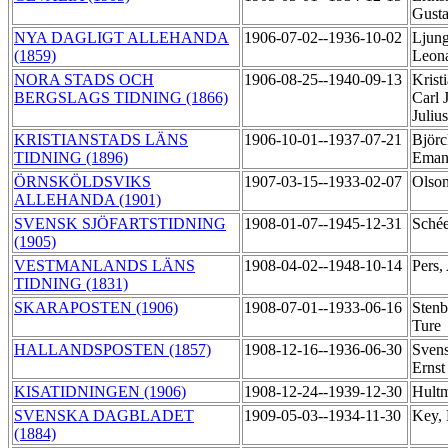
Gust
NYA DAGLIGT ALLEHANDA
1906-07-02--1936-10-02
Ljung
(1859)
Leon
NORA STADS OCH
1906-08-25--1940-09-13
Krist
BERGSLAGS TIDNING (1866)
Carl 
Juliu
KRISTIANSTADS LÄNS
1906-10-01--1937-07-21
Björc
TIDNING (1896)
Eman
ÖRNSKÖLDSVIKS
1907-03-15--1933-02-07
Olson
ALLEHANDA (1901)
SVENSK SJÖFARTSTIDNING
1908-01-07--1945-12-31
Schée
(1905)
VESTMANLANDS LÄNS
1908-04-02--1948-10-14
Pers,
TIDNING (1831)
SKARAPOSTEN (1906)
1908-07-01--1933-06-16
Stenb
Ture
HALLANDSPOSTEN (1857)
1908-12-16--1936-06-30
Svens
Erns
KISATIDNINGEN (1906)
1908-12-24--1939-12-30
Hult
SVENSKA DAGBLADET
1909-05-03--1934-11-30
Key,
(1884)