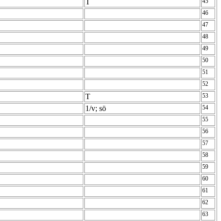
T
45
46
47
48
49
50
51
52
T
53
1/v; sö
54
55
56
57
58
59
60
61
62
63