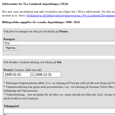
Sökformulär för Nya Lundstedt dagstidningar (NLD)
Den mer vane användaren kan själv formulera sina frågor här i NLd:s sökformulär. För den som
använts m.m. finns i
Förklaringar till bibliograferingskategorierna i Nya Lundstedt Dagstidning
Bibliografiska uppgifter för svenska dagstidningar 1900--2026
Välj
först
en kategori att söka på och klicka på
Hämta
.
Kategori
Fyll
därefter
i önskad sökning och klicka på
Sök
.
Period
(i formen: åååå-mm-dd)
--
* Sökningen högertrunkeras alltid, d.v.s. en söknng på
Fred
ger träff på allt som börjar på
Fr
* Vänstertrunkering kan göras med procenttecken, t.ex. vid sökning på förnamn
%Joel
eller 
fullständig titel
%konservativ
.
* Understrykning _ kan användas för att söka t.ex. namn stavade på olika sätt.
Lind_vist
ger t
såväl
Lindkvist
som
Lindqvist
.
Tidningstitel