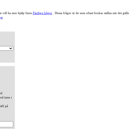
 vill ha mer hjälp finns
Färdiga frågor
. Dessa frågor är de som oftast brukar ställas när det gä
ar
.
ed
.
ord inne i
räff på