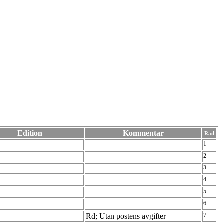
Edition
Kommentar
Rad
1
2
3
4
5
6
Rd; Utan postens avgifter
7