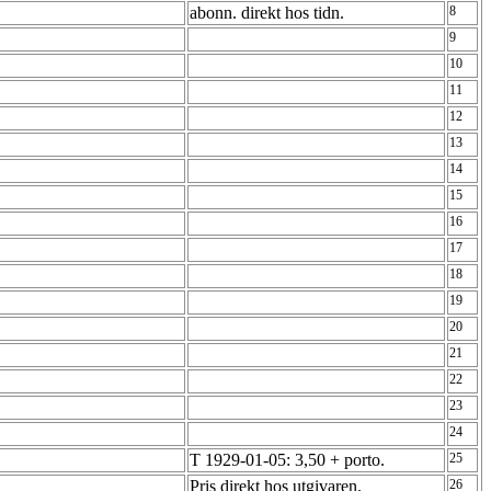
abonn. direkt hos tidn.
8
9
10
11
12
13
14
15
16
17
18
19
20
21
22
23
24
T 1929-01-05: 3,50 + porto.
25
Pris direkt hos utgivaren.
26