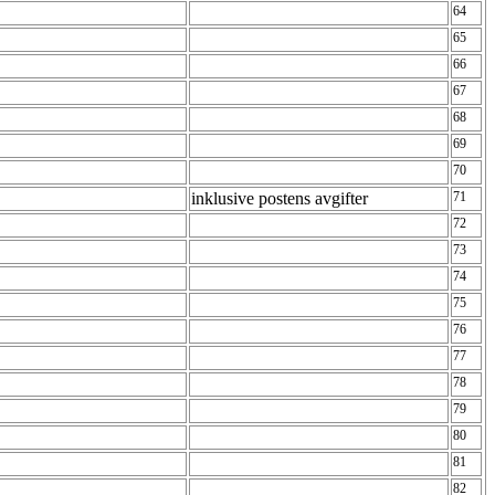
64
65
66
67
68
69
70
inklusive postens avgifter
71
72
73
74
75
76
77
78
79
80
81
82