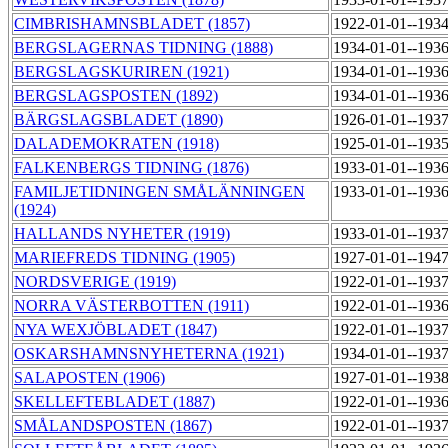
CIMBRISHAMNSBLADET (1857)
1922-01-01--193
BERGSLAGERNAS TIDNING (1888)
1934-01-01--193
BERGSLAGSKURIREN (1921)
1934-01-01--193
BERGSLAGSPOSTEN (1892)
1934-01-01--193
BÄRGSLAGSBLADET (1890)
1926-01-01--193
DALADEMOKRATEN (1918)
1925-01-01--193
FALKENBERGS TIDNING (1876)
1933-01-01--193
FAMILJETIDNINGEN SMÅLÄNNINGEN
1933-01-01--193
(1924)
HALLANDS NYHETER (1919)
1933-01-01--193
MARIEFREDS TIDNING (1905)
1927-01-01--194
NORDSVERIGE (1919)
1922-01-01--193
NORRA VÄSTERBOTTEN (1911)
1922-01-01--193
NYA WEXJÖBLADET (1847)
1922-01-01--193
OSKARSHAMNSNYHETERNA (1921)
1934-01-01--193
SALAPOSTEN (1906)
1927-01-01--193
SKELLEFTEBLADET (1887)
1922-01-01--193
SMÅLANDSPOSTEN (1867)
1922-01-01--193