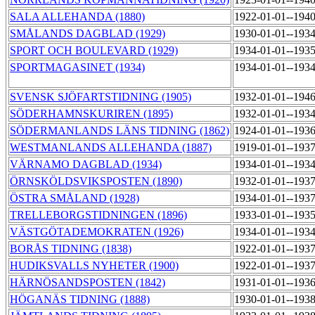
SALA ALLEHANDA (1880)
1922-01-01--194
SMÅLANDS DAGBLAD (1929)
1930-01-01--193
SPORT OCH BOULEVARD (1929)
1934-01-01--193
SPORTMAGASINET (1934)
1934-01-01--193
SVENSK SJÖFARTSTIDNING (1905)
1932-01-01--194
SÖDERHAMNSKURIREN (1895)
1932-01-01--193
SÖDERMANLANDS LÄNS TIDNING (1862)
1924-01-01--193
WESTMANLANDS ALLEHANDA (1887)
1919-01-01--193
VÄRNAMO DAGBLAD (1934)
1934-01-01--193
ÖRNSKÖLDSVIKSPOSTEN (1890)
1932-01-01--193
ÖSTRA SMÅLAND (1928)
1934-01-01--193
TRELLEBORGSTIDNINGEN (1896)
1933-01-01--193
VÄSTGÖTADEMOKRATEN (1926)
1934-01-01--193
BORÅS TIDNING (1838)
1922-01-01--193
HUDIKSVALLS NYHETER (1900)
1922-01-01--193
HÄRNÖSANDSPOSTEN (1842)
1931-01-01--193
HÖGANÄS TIDNING (1888)
1930-01-01--193