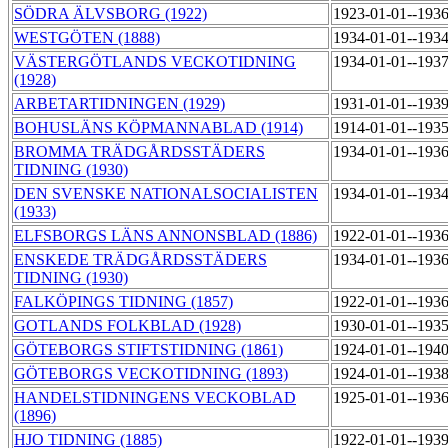
SÖDRA ÄLVSBORG (1922)
1923-01-01--193
WESTGÖTEN (1888)
1934-01-01--193
VÄSTERGÖTLANDS VECKOTIDNING
1934-01-01--193
(1928)
ARBETARTIDNINGEN (1929)
1931-01-01--193
BOHUSLÄNS KÖPMANNABLAD (1914)
1914-01-01--193
BROMMA TRÄDGÅRDSSTÄDERS
1934-01-01--193
TIDNING (1930)
DEN SVENSKE NATIONALSOCIALISTEN
1934-01-01--193
(1933)
ELFSBORGS LÄNS ANNONSBLAD (1886)
1922-01-01--193
ENSKEDE TRÄDGÅRDSSTÄDERS
1934-01-01--193
TIDNING (1930)
FALKÖPINGS TIDNING (1857)
1922-01-01--193
GOTLANDS FOLKBLAD (1928)
1930-01-01--193
GÖTEBORGS STIFTSTIDNING (1861)
1924-01-01--194
GÖTEBORGS VECKOTIDNING (1893)
1924-01-01--193
HANDELSTIDNINGENS VECKOBLAD
1925-01-01--193
(1896)
HJO TIDNING (1885)
1922-01-01--193