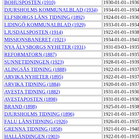
BOHUSPOSTEN (1910)
1930-01-01--193
DJURSHOLMS KOMMUNALBLAD (1934)
1934-01-01--193
ELFSBORGS LÄNS TIDNING (1892)
1924-01-01--193
LIDINGÖ KOMMUNALBLAD (1929)
1933-01-01--193
LJUSDALSPOSTEN (1914)
1922-01-01--193
MISSIONSBANERET (1921)
1934-01-01--194
NYA ÄLVSBORGS NYHETER (1931)
1931-03-03--193
REFORMATORN (1887)
1933-01-01--193
SUNNETIDNINGEN (1923)
1928-01-01--193
ALINGSÅS TIDNING (1888)
1922-01-01--193
ARVIKA NYHETER (1895)
1922-01-01--193
ARVIKA TIDNING (1884)
1920-01-01--193
AVESTA TIDNING (1882)
1931-01-01--193
AVESTAPOSTEN (1898)
1931-01-01--193
BRAND (1898)
1925-01-01--193
DJURSHOLMS TIDNING (1896)
1921-01-01--193
FALU LÄNSTIDNING (1926)
1926-01-01--193
GRENNA TIDNING (1858)
1921-01-01--194
HALLÄNDINGEN (1903)
1922-01-01--193