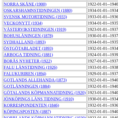
NORRA SKÅNE (1900)
1922-01-01--194
OSKARSHAMNSTIDNINGEN (1880)
1934-01-01--193
SVENSK MOTORTIDNING (1933)
1933-01-01--193
VECKONYTT (1934)
1934-01-01--193
VÄSTERVIKSTIDNINGEN (1919)
1923-01-01--193
BOHUSLÄNINGEN (1878)
1930-01-01--193
SYDHALLAND (1893)
1934-01-01--193
ÖSTGÖTABLADET (1893)
1932-01-01--193
ARBOGA TIDNING (1881)
1924-01-01--193
BORÅS NYHETER (1922)
1927-01-01--193
FALU LÄNSTIDNING (1926)
1933-01-01--193
FALUKURIREN (1894)
1929-01-01--193
GOTLANDS ALLEHANDA (1873)
1922-01-01--194
GOTLÄNNINGEN (1884)
1932-01-01--194
GÖTALANDS KÖPMANNATIDNING (1920)
1923-01-01--194
JÖNKÖPINGS LÄNS TIDNING (1910)
1930-01-01--193
KORRESPONDENTEN (1846)
1932-01-01--193
KÖPINGSPOSTEN (1887)
1922-01-01--194
NORRLANDS KÖPMANNATIDNING (1920)
1923-01-01--194