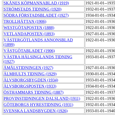
SKÅNES KÖPMANNABLAD (1919)
1921-01-01--193
STRÖMSTADS TIDNING (1920)
1932-01-01--193
SÖDRA FÖRSTADSBLADET (1927)
1934-01-01--193
TROLLHÄTTAN (1906)
1922-01-01--193
WESTGÖTAPOSTEN (1888)
1922-01-01--193
VETLANDAPOSTEN (1893)
1927-01-01--193
VÄSTERGÖTLANDS ANNONSBLAD
1922-01-01--193
(1899)
VÄSTGÖTABLADET (1906)
1922-01-01--193
VÄSTRA HÄLSINGLANDS TIDNING
1933-01-01--193
(1927)
ÅMÅLSTIDNINGEN (1927)
1927-01-01--193
ÄLMHULTS TIDNING (1929)
1930-01-01--193
ÄLVSBORGSBYGDEN (1934)
1933-01-01--193
ÄLVSBORGSPOSTEN (1933)
1934-01-01--193
ÖSTHAMMARS TIDNING (1887)
1922-01-01--193
PROVINSTIDNINGEN DALSLAND (1911)
1922-01-01--193
GÖTEBORGS HYRESTIDNING (1931)
1932-01-01--193
SVENSKA LANDSBYGDEN (1926)
1933-01-01--194