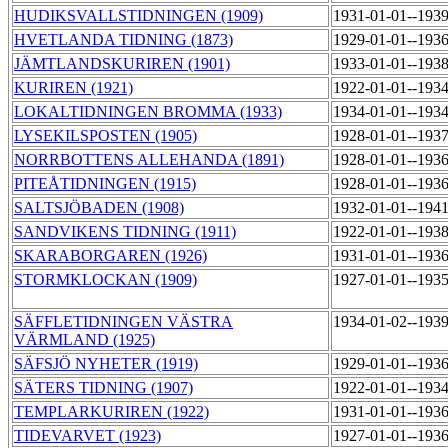
HUDIKSVALLSTIDNINGEN (1909)
1931-01-01--193
HVETLANDA TIDNING (1873)
1929-01-01--193
JÄMTLANDSKURIREN (1901)
1933-01-01--193
KURIREN (1921)
1922-01-01--193
LOKALTIDNINGEN BROMMA (1933)
1934-01-01--193
LYSEKILSPOSTEN (1905)
1928-01-01--193
NORRBOTTENS ALLEHANDA (1891)
1928-01-01--193
PITEÅTIDNINGEN (1915)
1928-01-01--193
SALTSJÖBADEN (1908)
1932-01-01--194
SANDVIKENS TIDNING (1911)
1922-01-01--193
SKARABORGAREN (1926)
1931-01-01--193
STORMKLOCKAN (1909)
1927-01-01--193
SÄFFLETIDNINGEN VÄSTRA
1934-01-02--193
VÄRMLAND (1925)
SÄFSJÖ NYHETER (1919)
1929-01-01--193
SÄTERS TIDNING (1907)
1922-01-01--193
TEMPLARKURIREN (1922)
1931-01-01--193
TIDEVARVET (1923)
1927-01-01--193