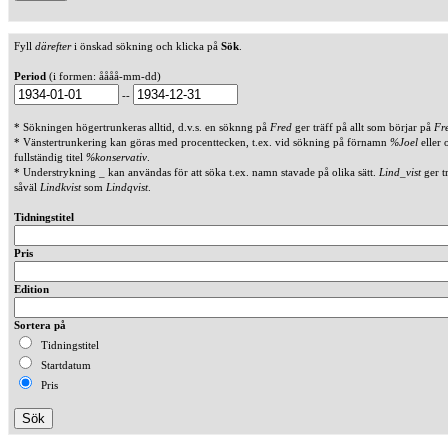
Fyll
därefter
i önskad sökning och klicka på
Sök
.
Period
(i formen: åååå-mm-dd)
--
* Sökningen högertrunkeras alltid, d.v.s. en söknng på
Fred
ger träff på allt som börjar på
Fr
* Vänstertrunkering kan göras med procenttecken, t.ex. vid sökning på förnamn
%Joel
eller 
fullständig titel
%konservativ
.
* Understrykning _ kan användas för att söka t.ex. namn stavade på olika sätt.
Lind_vist
ger t
såväl
Lindkvist
som
Lindqvist
.
Tidningstitel
Pris
Edition
Sortera på
Tidningstitel
Startdatum
Pris