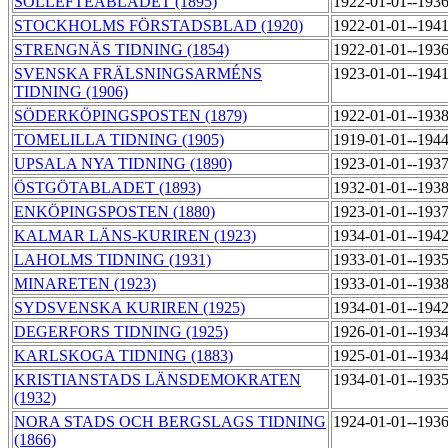
SOLLEFTEÅBLADET (1895)
1922-01-01--193
STOCKHOLMS FÖRSTADSBLAD (1920)
1922-01-01--194
STRENGNÄS TIDNING (1854)
1922-01-01--193
SVENSKA FRÄLSNINGSARMÉNS
1923-01-01--194
TIDNING (1906)
SÖDERKÖPINGSPOSTEN (1879)
1922-01-01--193
TOMELILLA TIDNING (1905)
1919-01-01--194
UPSALA NYA TIDNING (1890)
1923-01-01--193
ÖSTGÖTABLADET (1893)
1932-01-01--193
ENKÖPINGSPOSTEN (1880)
1923-01-01--193
KALMAR LÄNS-KURIREN (1923)
1934-01-01--194
LAHOLMS TIDNING (1931)
1933-01-01--193
MINARETEN (1923)
1933-01-01--193
SYDSVENSKA KURIREN (1925)
1934-01-01--194
DEGERFORS TIDNING (1925)
1926-01-01--193
KARLSKOGA TIDNING (1883)
1925-01-01--193
KRISTIANSTADS LÄNSDEMOKRATEN
1934-01-01--193
(1932)
NORA STADS OCH BERGSLAGS TIDNING
1924-01-01--193
(1866)