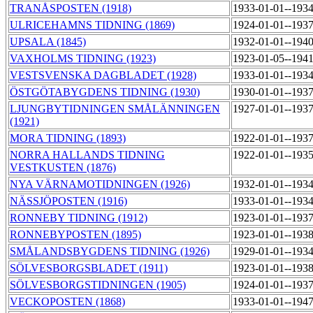
TRANÅSPOSTEN (1918)
1933-01-01--193
ULRICEHAMNS TIDNING (1869)
1924-01-01--193
UPSALA (1845)
1932-01-01--194
VAXHOLMS TIDNING (1923)
1923-01-05--194
VESTSVENSKA DAGBLADET (1928)
1933-01-01--193
ÖSTGÖTABYGDENS TIDNING (1930)
1930-01-01--193
LJUNGBYTIDNINGEN SMÅLÄNNINGEN
1927-01-01--193
(1921)
MORA TIDNING (1893)
1922-01-01--193
NORRA HALLANDS TIDNING
1922-01-01--193
VESTKUSTEN (1876)
NYA VÄRNAMOTIDNINGEN (1926)
1932-01-01--193
NÄSSJÖPOSTEN (1916)
1933-01-01--193
RONNEBY TIDNING (1912)
1923-01-01--193
RONNEBYPOSTEN (1895)
1923-01-01--193
SMÅLANDSBYGDENS TIDNING (1926)
1929-01-01--193
SÖLVESBORGSBLADET (1911)
1923-01-01--193
SÖLVESBORGSTIDNINGEN (1905)
1924-01-01--193
VECKOPOSTEN (1868)
1933-01-01--194