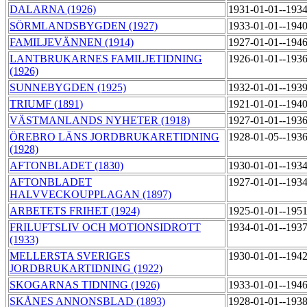
DALARNA (1926)
1931-01-01--193
SÖRMLANDSBYGDEN (1927)
1933-01-01--194
FAMILJEVÄNNEN (1914)
1927-01-01--194
LANTBRUKARNES FAMILJETIDNING
1926-01-01--193
(1926)
SUNNEBYGDEN (1925)
1932-01-01--193
TRIUMF (1891)
1921-01-01--194
VÄSTMANLANDS NYHETER (1918)
1927-01-01--193
ÖREBRO LÄNS JORDBRUKARETIDNING
1928-01-05--193
(1928)
AFTONBLADET (1830)
1930-01-01--193
AFTONBLADET
1927-01-01--193
HALVVECKOUPPLAGAN (1897)
ARBETETS FRIHET (1924)
1925-01-01--195
FRILUFTSLIV OCH MOTIONSIDROTT
1934-01-01--193
(1933)
MELLERSTA SVERIGES
1930-01-01--194
JORDBRUKARTIDNING (1922)
SKOGARNAS TIDNING (1926)
1933-01-01--194
SKÅNES ANNONSBLAD (1893)
1928-01-01--193