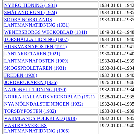
NYBRO TIDNING (1931)
1934-01-01--194
SMÅLAND RUNT (1924)
1933-01-01--193
SÖDRA NORRLANDS
1933-01-01--193
LANTMANNATIDNING (1931)
WENERSBORGS WECKOBLAD (1841)
1849-01-02--194
TORSHÄLLA TIDNING (1907)
1933-01-01--194
HUSKVARNAPOSTEN (1911)
1921-01-01--194
LANTARBETAREN (1921)
1930-01-01--194
LANTMANNAPOSTEN (1909)
1933-01-01--193
SKOGSPROLETÄREN (1931)
1933-01-01--193
FREDEN (1928)
1932-01-01--194
JORDBRUKAREN (1926)
1926-01-01--194
NATIONELL TIDNING (1930)
1932-01-01--193
NORRA HALLANDS VECKOBLAD (1921)
1928-01-01--193
NYA MÖLNDALSTIDNINGEN (1932)
1932-01-01--193
TORSBYPOSTEN (1932)
1933-01-01--193
VÄRMLANDS FOLKBLAD (1918)
1932-01-01--193
VÄSTRA SVERGES
1922-01-01--194
LANTMANNATIDNING (1905)