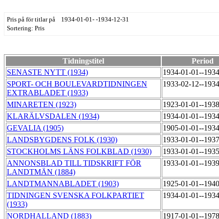
Pris på för titlar på 1934-01-01- -1934-12-31
Sortering: Pris
Tidningstitel
Period
SENASTE NYTT (1934)
1934-01-01--193
SPORT- OCH BOULEVARDTIDNINGEN
1933-02-12--193
EXTRABLADET (1933)
MINARETEN (1923)
1923-01-01--193
KLARÄLVSDALEN (1934)
1934-01-01--193
GEVALIA (1905)
1905-01-01--193
LANDSBYGDENS FOLK (1930)
1933-01-01--193
STOCKHOLMS LÄNS FOLKBLAD (1930)
1933-01-01--193
ANNONSBLAD TILL TIDSKRIFT FÖR
1933-01-01--193
LANDTMÄN (1884)
LANDTMANNABLADET (1903)
1925-01-01--194
TIDNINGEN SVENSKA FOLKPARTIET
1934-01-01--193
(1933)
NORDHALLAND (1883)
1917-01-01--197