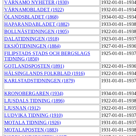
VÄRNAMO NYHETER (1930)
1932-01-01--193
VÄRNAMOBLADET (1922)
1932-01-01--193
ÖLANDSBLADET (1868)
1934-01-02--193
HAPARANDABLADET (1882)
1933-01-01--193
BOLLNÄSTIDNINGEN (1905)
1922-01-01--193
DALATIDNINGEN (1918)
1923-01-01--193
EKSJÖTIDNINGEN (1884)
1927-01-01--193
FILIPSTADS STADS OCH BERGSLAGS
1925-01-01--193
TIDNING (1850)
GOTLANDSPOSTEN (1891)
1922-01-01--193
HÄLSINGLANDS FOLKBLAD (1916)
1922-01-01--193
KARLSTADSTIDNINGEN (1879)
1931-01-01--193
KRONOBERGAREN (1934)
1934-01-01--193
LJUSDALS TIDNING (1896)
1922-01-01--193
LJUSNAN (1912)
1922-01-01--193
LUDVIKA TIDNING (1910)
1927-01-01--193
MOTALA TIDNING (1926)
1931-01-01--193
MOTALAPOSTEN (1883)
1931-01-01--193