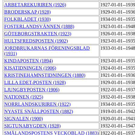
ARBETAREKURIREN (1926)
1927-01-01--193
BRODERSKAP (1928)
1929-01-01--193
FOLKBLADET (1930)
1934-01-01--193
FOSTERLANDSVÄNNEN (1888)
1923-01-01--194
GÖTEBORGSTRAKTEN (1923)
1926-01-01--193
HULTSFREDSPOSTEN (1902)
1923-01-01--193
JORDBRUKARNAS FÖRENINGSBLAD
1933-01-01--194
(1931)
KINDAPOSTEN (1894)
1923-01-01--193
KISATIDNINGEN (1906)
1924-01-01--193
KRISTINEHAMNSTIDNINGEN (1880)
1921-01-01--193
LILLA EDET-POSTEN (1928)
1929-01-01--193
LJUNGBYPOSTEN (1906)
1922-01-01--193
NATIONEN (1925)
1932-01-01--193
NORRLANDSKURIREN (1922)
1934-01-01--193
NYASTE SNÄLLPOSTEN (1882)
1919-01-01--194
SIGNALEN (1900)
1920-01-01--194
SIGTUNABYGDEN (1928)
1932-01-01--194
SMÅLANDSPOSTENS VECKOBLAD (1883)
1922-01-01--193