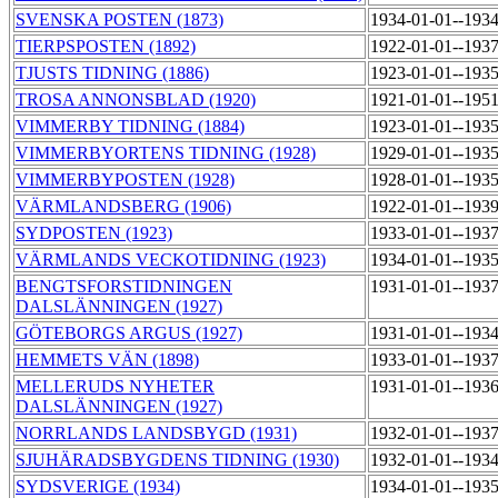
SVENSKA POSTEN (1873)
1934-01-01--193
TIERPSPOSTEN (1892)
1922-01-01--193
TJUSTS TIDNING (1886)
1923-01-01--193
TROSA ANNONSBLAD (1920)
1921-01-01--195
VIMMERBY TIDNING (1884)
1923-01-01--193
VIMMERBYORTENS TIDNING (1928)
1929-01-01--193
VIMMERBYPOSTEN (1928)
1928-01-01--193
VÄRMLANDSBERG (1906)
1922-01-01--193
SYDPOSTEN (1923)
1933-01-01--193
VÄRMLANDS VECKOTIDNING (1923)
1934-01-01--193
BENGTSFORSTIDNINGEN
1931-01-01--193
DALSLÄNNINGEN (1927)
GÖTEBORGS ARGUS (1927)
1931-01-01--193
HEMMETS VÄN (1898)
1933-01-01--193
MELLERUDS NYHETER
1931-01-01--193
DALSLÄNNINGEN (1927)
NORRLANDS LANDSBYGD (1931)
1932-01-01--193
SJUHÄRADSBYGDENS TIDNING (1930)
1932-01-01--193
SYDSVERIGE (1934)
1934-01-01--193