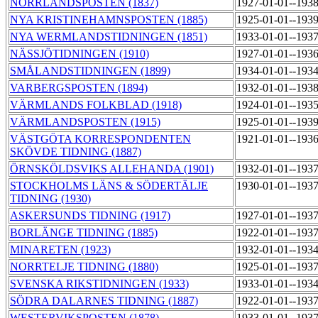
NORRLANDSPOSTEN (1837)
1927-01-01--193
NYA KRISTINEHAMNSPOSTEN (1885)
1925-01-01--193
NYA WERMLANDSTIDNINGEN (1851)
1933-01-01--193
NÄSSJÖTIDNINGEN (1910)
1927-01-01--193
SMÅLANDSTIDNINGEN (1899)
1934-01-01--193
VARBERGSPOSTEN (1894)
1932-01-01--193
VÄRMLANDS FOLKBLAD (1918)
1924-01-01--193
VÄRMLANDSPOSTEN (1915)
1925-01-01--193
VÄSTGÖTA KORRESPONDENTEN
1921-01-01--193
SKÖVDE TIDNING (1887)
ÖRNSKÖLDSVIKS ALLEHANDA (1901)
1932-01-01--193
STOCKHOLMS LÄNS & SÖDERTÄLJE
1930-01-01--193
TIDNING (1930)
ASKERSUNDS TIDNING (1917)
1927-01-01--193
BORLÄNGE TIDNING (1885)
1922-01-01--193
MINARETEN (1923)
1932-01-01--193
NORRTELJE TIDNING (1880)
1925-01-01--193
SVENSKA RIKSTIDNINGEN (1933)
1933-01-01--193
SÖDRA DALARNES TIDNING (1887)
1922-01-01--193
WESTERVIKSPOSTEN (1878)
1933-01-01--193