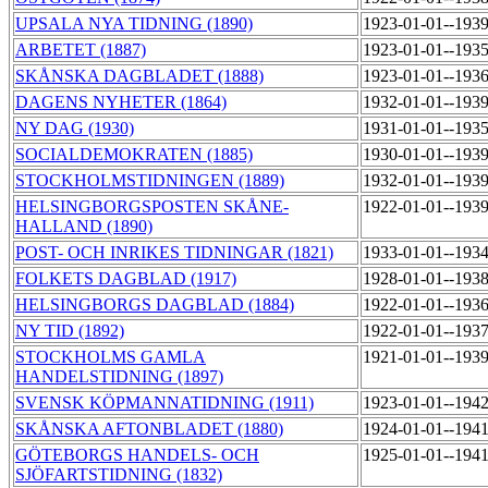
UPSALA NYA TIDNING (1890)
1923-01-01--193
ARBETET (1887)
1923-01-01--193
SKÅNSKA DAGBLADET (1888)
1923-01-01--193
DAGENS NYHETER (1864)
1932-01-01--193
NY DAG (1930)
1931-01-01--193
SOCIALDEMOKRATEN (1885)
1930-01-01--193
STOCKHOLMSTIDNINGEN (1889)
1932-01-01--193
HELSINGBORGSPOSTEN SKÅNE-
1922-01-01--193
HALLAND (1890)
POST- OCH INRIKES TIDNINGAR (1821)
1933-01-01--193
FOLKETS DAGBLAD (1917)
1928-01-01--193
HELSINGBORGS DAGBLAD (1884)
1922-01-01--193
NY TID (1892)
1922-01-01--193
STOCKHOLMS GAMLA
1921-01-01--193
HANDELSTIDNING (1897)
SVENSK KÖPMANNATIDNING (1911)
1923-01-01--194
SKÅNSKA AFTONBLADET (1880)
1924-01-01--194
GÖTEBORGS HANDELS- OCH
1925-01-01--194
SJÖFARTSTIDNING (1832)