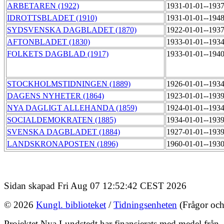
ARBETAREN (1922)
1931-01-01--193
IDROTTSBLADET (1910)
1931-01-01--194
SYDSVENSKA DAGBLADET (1870)
1922-01-01--193
AFTONBLADET (1830)
1933-01-01--193
FOLKETS DAGBLAD (1917)
1933-01-01--194
STOCKHOLMSTIDNINGEN (1889)
1926-01-01--193
DAGENS NYHETER (1864)
1923-01-01--193
NYA DAGLIGT ALLEHANDA (1859)
1924-01-01--193
SOCIALDEMOKRATEN (1885)
1934-01-01--193
SVENSKA DAGBLADET (1884)
1927-01-01--193
LANDSKRONAPOSTEN (1896)
1960-01-01--193
Sidan skapad Fri Aug 07 12:52:42 CEST 2026
© 2026
Kungl. biblioteket
/
Tidningsenheten
(Frågor och
Projektet Nya Lundstedt har finansierats med medel från