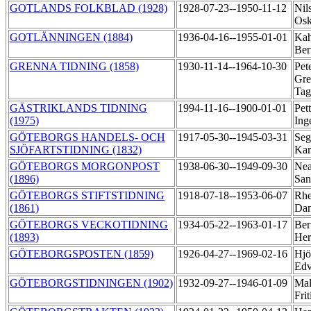
GOTLANDS FOLKBLAD (1928)
1928-07-23--1950-11-12
Nil
Os
GOTLÄNNINGEN (1884)
1936-04-16--1955-01-01
Kah
Ber
GRENNA TIDNING (1858)
1930-11-14--1964-10-30
Pet
Gre
Tag
GÄSTRIKLANDS TIDNING
1994-11-16--1900-01-01
Pet
(1975)
Ing
GÖTEBORGS HANDELS- OCH
1917-05-30--1945-03-31
Seg
SJÖFARTSTIDNING (1832)
Kar
GÖTEBORGS MORGONPOST
1938-06-30--1949-09-30
Nea
(1896)
San
GÖTEBORGS STIFTSTIDNING
1918-07-18--1953-06-07
Rhe
(1861)
Dan
GÖTEBORGS VECKOTIDNING
1934-05-22--1963-01-17
Ber
(1893)
He
GÖTEBORGSPOSTEN (1859)
1926-04-27--1969-02-16
Hjö
Ed
GÖTEBORGSTIDNINGEN (1902)
1932-09-27--1946-01-09
Mal
Fri