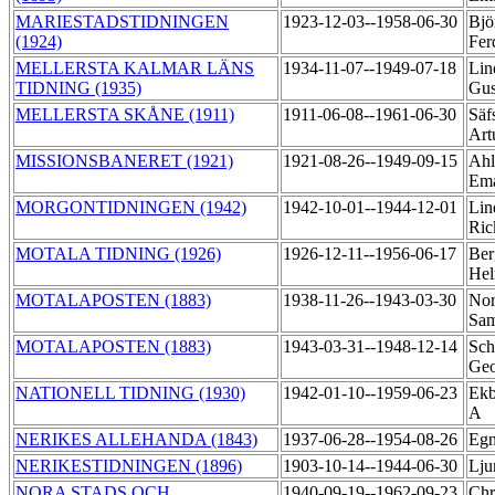
MARIESTADSTIDNINGEN
1923-12-03--1958-06-30
Bjö
(1924)
Fer
MELLERSTA KALMAR LÄNS
1934-11-07--1949-07-18
Lin
TIDNING (1935)
Gus
MELLERSTA SKÅNE (1911)
1911-06-08--1961-06-30
Säf
Art
MISSIONSBANERET (1921)
1921-08-26--1949-09-15
Ahl
Em
MORGONTIDNINGEN (1942)
1942-10-01--1944-12-01
Lin
Ric
MOTALA TIDNING (1926)
1926-12-11--1956-06-17
Ber
Hel
MOTALAPOSTEN (1883)
1938-11-26--1943-03-30
Nor
Sa
MOTALAPOSTEN (1883)
1943-03-31--1948-12-14
Sch
Ge
NATIONELL TIDNING (1930)
1942-01-10--1959-06-23
Ekb
A
NERIKES ALLEHANDA (1843)
1937-06-28--1954-08-26
Egn
NERIKESTIDNINGEN (1896)
1903-10-14--1944-06-30
Lju
NORA STADS OCH
1940-09-19--1962-09-23
Chr