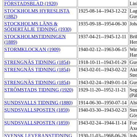
FÖRSTADSBLAD (1920)
Lin
STOCKHOLMS HYRESLISTA
1925-08-14--1943-12-22
Lag
(1882)
Gus
STOCKHOLMS LÄNS &
1935-09-18--1954-06-30
Joh
SÖDERTÄLJE TIDNING (1930)
STOCKHOLMSTIDNINGEN
1937-04-21--1945-12-11
Bri
(1889)
He
STORMKLOCKAN (1909)
1940-02-12--1963-06-15
Win
Ha
STRENGNÄS TIDNING (1854)
1918-10-11--1943-01-29
Gus
STRENGNÄS TIDNING (1854)
1943-02-01--1943-02-22
Akt
Str
STRENGNÄS TIDNING (1854)
1943-02-24--1949-01-14
Gus
STRÖMSTADS TIDNING (1920)
1929-11-20--1952-11-21
Seg
(Pä
SUNDSVALLS TIDNING (1880)
1914-06-30--1950-07-14
Als
SUNDSVALLSPOSTEN (1859)
1940-03-30--1943-02-23
Ste
Gös
SUNDSVALLSPOSTEN (1859)
1943-02-24--1944-11-14
For
Ax
SVENSK LEVERANSTIDNING
1930-11-03--1968-06-26
Joh