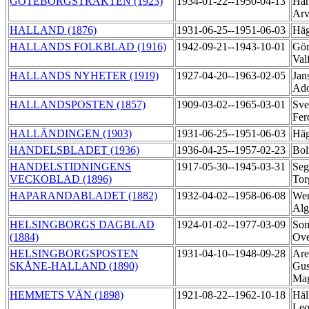
GÖTEBORGSTRAKTEN (1923)
1934-01-22--1950-04-13
Han
Ar
HALLAND (1876)
1931-06-25--1951-06-03
Häg
HALLANDS FOLKBLAD (1916)
1942-09-21--1943-10-01
Gör
Val
HALLANDS NYHETER (1919)
1927-04-20--1963-02-05
Jan
Ad
HALLANDSPOSTEN (1857)
1909-03-02--1965-03-01
Sve
Fer
HALLÄNDINGEN (1903)
1931-06-25--1951-06-03
Häg
HANDELSBLADET (1936)
1936-04-25--1957-02-23
Bol
HANDELSTIDNINGENS
1917-05-30--1945-03-31
Seg
VECKOBLAD (1896)
To
HAPARANDABLADET (1882)
1932-04-02--1958-06-08
Wen
Alg
HELSINGBORGS DAGBLAD
1924-01-02--1977-03-09
Som
(1884)
Ov
HELSINGBORGSPOSTEN
1931-04-10--1948-09-28
Are
SKÅNE-HALLAND (1890)
Gus
Ma
HEMMETS VÄN (1898)
1921-08-22--1962-10-18
Häl
Leo