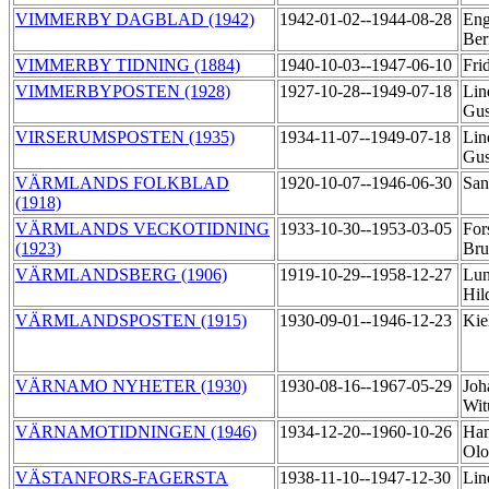
VIMMERBY DAGBLAD (1942)
1942-01-02--1944-08-28
En
Ber
VIMMERBY TIDNING (1884)
1940-10-03--1947-06-10
Fri
VIMMERBYPOSTEN (1928)
1927-10-28--1949-07-18
Lin
Gus
VIRSERUMSPOSTEN (1935)
1934-11-07--1949-07-18
Lin
Gus
VÄRMLANDS FOLKBLAD
1920-10-07--1946-06-30
San
(1918)
VÄRMLANDS VECKOTIDNING
1933-10-30--1953-03-05
Fors
(1923)
Bru
VÄRMLANDSBERG (1906)
1919-10-29--1958-12-27
Lun
Hil
VÄRMLANDSPOSTEN (1915)
1930-09-01--1946-12-23
Kie
VÄRNAMO NYHETER (1930)
1930-08-16--1967-05-29
Joh
Wit
VÄRNAMOTIDNINGEN (1946)
1934-12-20--1960-10-26
Ham
Ol
VÄSTANFORS-FAGERSTA
1938-11-10--1947-12-30
Lin