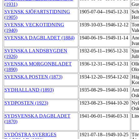
(1931)
Gus
SVENSK SJÖFARTSTIDNING
1905-07-04--1945-12-31
Sch
(1905)
Hen
SVENSK VECKOTIDNING
1939-10-03--1946-12-12
Tom
(1940)
Val
SVENSKA DAGBLADET (1884)
1940-06-19--1949-11-14
And
Iva
SVENSKA LANDSBYGDEN
1932-05-11--1965-12-31
Sju
(1926)
Jul
SVENSKA MORGONBLADET
1936-12-31--1945-12-31
Oll
(1890)
Ol
SVENSKA POSTEN (1873)
1934-12-20--1954-12-02
Häg
Ko
SYDHALLAND (1893)
1935-08-29--1946-10-01
Ann
Osk
SYDPOSTEN (1923)
1923-08-23--1944-10-20
Nyl
Os
SYDSVENSKA DAGBLADET
1941-06-01--1946-03-31
Lin
(1870)
SYDÖSTRA SVERIGES
1921-07-18--1949-10-25
Tör