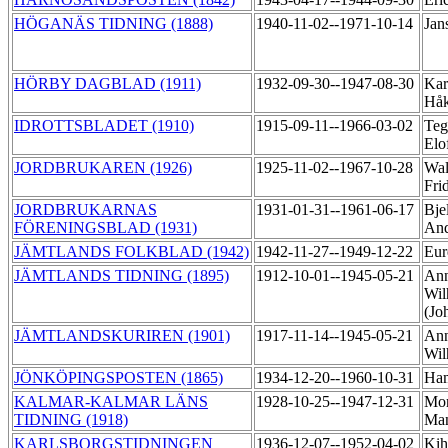
HÖGANÄS TIDNING (1888)
1940-11-02--1971-10-14
Jan
HÖRBY DAGBLAD (1911)
1932-09-30--1947-08-30
Kar
Hå
IDROTTSBLADET (1910)
1915-09-11--1966-03-02
Teg
Elo
JORDBRUKAREN (1926)
1925-11-02--1967-10-28
Wal
Fri
JORDBRUKARNAS
1931-01-31--1961-06-17
Bje
FÖRENINGSBLAD (1931)
An
JÄMTLANDS FOLKBLAD (1942)
1942-11-27--1949-12-22
Eur
JÄMTLANDS TIDNING (1895)
1912-10-01--1945-05-21
Ann
Wil
(Jo
JÄMTLANDSKURIREN (1901)
1917-11-14--1945-05-21
Ann
Wi
JÖNKÖPINGSPOSTEN (1865)
1934-12-20--1960-10-31
Ham
KALMAR-KALMAR LÄNS
1928-10-25--1947-12-31
Mor
TIDNING (1918)
Ma
KARLSBORGSTIDNINGEN
1936-12-07--1952-04-02
Kih