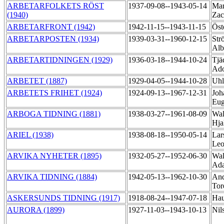
ARBETARFOLKETS RÖST
1937-09-08--1943-05-14
Mar
(1940)
Zac
ARBETARFRONT (1942)
1942-11-15--1943-11-15
Öst
ARBETARPOSTEN (1934)
1939-03-31--1960-12-15
Str
Alb
ARBETARTIDNINGEN (1929)
1936-03-18--1944-10-24
Tjä
Ad
ARBETET (1887)
1929-04-05--1944-10-28
Uhl
ARBETETS FRIHET (1924)
1924-09-13--1967-12-31
Joh
Eu
ARBOGA TIDNING (1881)
1938-03-27--1961-08-09
Wal
Hja
ARIEL (1938)
1938-08-18--1950-05-14
Lar
Le
ARVIKA NYHETER (1895)
1932-05-27--1952-06-30
Wal
Ad
ARVIKA TIDNING (1884)
1942-05-13--1962-10-30
And
To
ASKERSUNDS TIDNING (1917)
1918-08-24--1947-07-18
Hau
AURORA (1899)
1927-11-03--1943-10-13
Nil