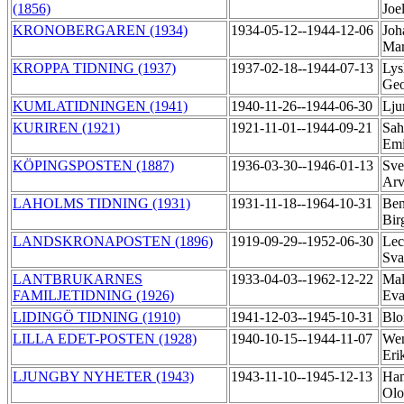
(1856)
Joe
KRONOBERGAREN (1934)
1934-05-12--1944-12-06
Joh
Mar
KROPPA TIDNING (1937)
1937-02-18--1944-07-13
Lys
Geo
KUMLATIDNINGEN (1941)
1940-11-26--1944-06-30
Lju
KURIREN (1921)
1921-11-01--1944-09-21
Sah
Em
KÖPINGSPOSTEN (1887)
1936-03-30--1946-01-13
Sve
Ar
LAHOLMS TIDNING (1931)
1931-11-18--1964-10-31
Ben
Bir
LANDSKRONAPOSTEN (1896)
1919-09-29--1952-06-30
Lec
Sva
LANTBRUKARNES
1933-04-03--1962-12-22
Mal
FAMILJETIDNING (1926)
Ev
LIDINGÖ TIDNING (1910)
1941-12-03--1945-10-31
Blo
LILLA EDET-POSTEN (1928)
1940-10-15--1944-11-07
Wen
Eri
LJUNGBY NYHETER (1943)
1943-11-10--1945-12-13
Ham
Ol