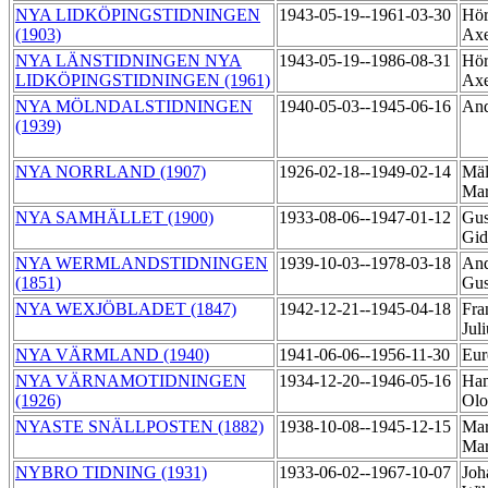
NYA LIDKÖPINGSTIDNINGEN
1943-05-19--1961-03-30
Hör
(1903)
Axe
NYA LÄNSTIDNINGEN NYA
1943-05-19--1986-08-31
Hör
LIDKÖPINGSTIDNINGEN (1961)
Axe
NYA MÖLNDALSTIDNINGEN
1940-05-03--1945-06-16
And
(1939)
NYA NORRLAND (1907)
1926-02-18--1949-02-14
Mäl
Ma
NYA SAMHÄLLET (1900)
1933-08-06--1947-01-12
Gus
Gi
NYA WERMLANDSTIDNINGEN
1939-10-03--1978-03-18
And
(1851)
Gus
NYA WEXJÖBLADET (1847)
1942-12-21--1945-04-18
Fra
Jul
NYA VÄRMLAND (1940)
1941-06-06--1956-11-30
Eur
NYA VÄRNAMOTIDNINGEN
1934-12-20--1946-05-16
Ham
(1926)
Ol
NYASTE SNÄLLPOSTEN (1882)
1938-10-08--1945-12-15
Mar
Mar
NYBRO TIDNING (1931)
1933-06-02--1967-10-07
Joh