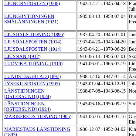
LJUNGBYPOSTEN (1906)
1942-12-21--1945-04-18
Fra
Jul
LJUNGBYTIDNINGEN
1935-08-13--1958-07-04
Dür
SMÅLÄNNINGEN (1921)
Fre
LJUSDALS TIDNING (1896)
1937-04-20--1945-01-01
Jon
LJUSDALSPOSTEN (1914)
1937-04-20--1943-04-20
Jon
LJUSDALSPOSTEN (1914)
1943-04-21--1970-06-29
Bod
LJUSNAN (1912)
1916-06-13--1956-07-01
Skö
LUDVIKA TIDNING (1910)
1941-06-01--1965-07-19
Lid
Fre
LUNDS DAGBLAD (1897)
1938-12-16--1947-01-14
Åke
LYSEKILSPOSTEN (1905)
1943-01-04--1949-12-31
Joh
LÄNSTIDNINGEN
1938-07-08--1943-06-15
Nor
[ÖSTERSUND] (1924)
LÄNSTIDNINGEN
1943-06-16--1950-09-19
Str
[ÖSTERSUND] (1924)
MARIEFREDS TIDNING (1905)
1941-06-05--1949-01-16
Gus
Ein
MARIESTADS LÄNSTIDNING
1936-12-07--1952-04-02
Kih
(1893)
Em