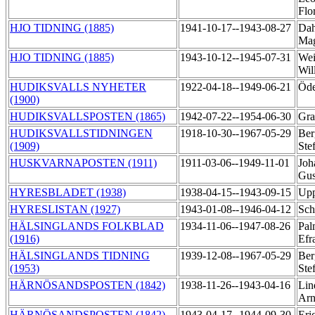
Flo
HJO TIDNING (1885)
1941-10-17--1943-08-27
Dah
Ma
HJO TIDNING (1885)
1943-10-12--1945-07-31
Wei
Wil
HUDIKSVALLS NYHETER
1922-04-18--1949-06-21
Öde
(1900)
HUDIKSVALLSPOSTEN (1865)
1942-07-22--1954-06-30
Gra
HUDIKSVALLSTIDNINGEN
1918-10-30--1967-05-29
Ber
(1909)
Ste
HUSKVARNAPOSTEN (1911)
1911-03-06--1949-11-01
Joh
Gus
HYRESBLADET (1938)
1938-04-15--1943-09-15
Upp
HYRESLISTAN (1927)
1943-01-08--1946-04-12
Sch
HÄLSINGLANDS FOLKBLAD
1934-11-06--1947-08-26
Pal
(1916)
Efr
HÄLSINGLANDS TIDNING
1939-12-08--1967-05-29
Ber
(1953)
Ste
HÄRNÖSANDSPOSTEN (1842)
1938-11-26--1943-04-16
Lin
Ar
HÄRNÖSANDSPOSTEN (1842)
1943-04-17--1944-09-30
Eri