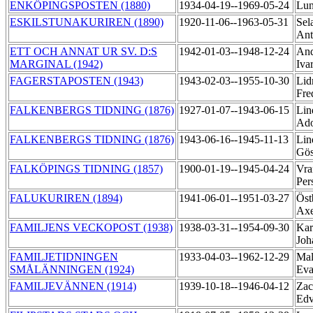
ENKÖPINGSPOSTEN (1880)
1934-04-19--1969-05-24
Lun
ESKILSTUNAKURIREN (1890)
1920-11-06--1963-05-31
Sel
An
ETT OCH ANNAT UR SV. D:S
1942-01-03--1948-12-24
And
MARGINAL (1942)
Iva
FAGERSTAPOSTEN (1943)
1943-02-03--1955-10-30
Lid
Fre
FALKENBERGS TIDNING (1876)
1927-01-07--1943-06-15
Lin
Ado
FALKENBERGS TIDNING (1876)
1943-06-16--1945-11-13
Lin
Gö
FALKÖPINGS TIDNING (1857)
1900-01-19--1945-04-24
Vra
Per
FALUKURIREN (1894)
1941-06-01--1951-03-27
Öst
Ax
FAMILJENS VECKOPOST (1938)
1938-03-31--1954-09-30
Kar
Joh
FAMILJETIDNINGEN
1933-04-03--1962-12-29
Mal
SMÅLÄNNINGEN (1924)
Ev
FAMILJEVÄNNEN (1914)
1939-10-18--1946-04-12
Zac
Edv