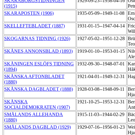
SKARABORGSTIDNINGEN
1929-09-23--1958-04-16
Öst
(1915)
Pet
SKARAPOSTEN (1906)
1935-05-09--1949-11-08
Ern
Os
SKELLEFTEBLADET (1887)
1931-01-15--1947-04-14
Fric
Wi
SKOGARNAS TIDNING (1926)
1927-05-02--1951-12-28
Brü
Te
SKÅNES ANNONSBLAD (1893)
1919-01-10--1953-01-15
Nil
Ale
SKÅNINGEN ESLÖFS TIDNING
1932-09-30--1948-07-01
Kar
(1894)
Hå
SKÅNSKA AFTONBLADET
1921-04-01--1949-12-31
Hag
(1880)
SKÅNSKA DAGBLADET (1888)
1928-03-08--1948-09-11
Ber
Hja
SKÅNSKA
1921-10-25--1953-12-31
Ber
SOCIALDEMOKRATEN (1907)
Ant
SMÅLANDS ALLEHANDA
1915-11-03--1944-02-29
Bäc
(1880)
Le
SMÅLANDS DAGBLAD (1929)
1929-07-16--1956-01-23
Wei
Hja