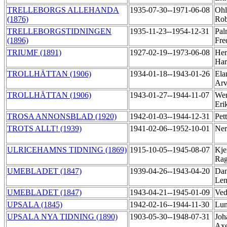
TRELLEBORGS ALLEHANDA
1935-07-30--1971-06-08
Ohl
(1876)
Rob
TRELLEBORGSTIDNINGEN
1935-11-23--1954-12-31
Pal
(1896)
Fre
TRIUMF (1891)
1927-02-19--1973-06-08
Her
Har
TROLLHÄTTAN (1906)
1934-01-18--1943-01-26
Ela
Arv
TROLLHÄTTAN (1906)
1943-01-27--1944-11-07
Wen
Eri
TROSA ANNONSBLAD (1920)
1942-01-03--1944-12-31
Pet
TROTS ALLT! (1939)
1941-02-06--1952-10-01
Ner
ULRICEHAMNS TIDNING (1869)
1915-10-05--1945-08-07
Kje
Rag
UMEBLADET (1847)
1939-04-26--1943-04-20
Dan
Len
UMEBLADET (1847)
1943-04-21--1945-01-09
Ved
UPSALA (1845)
1942-02-16--1944-11-30
Lun
UPSALA NYA TIDNING (1890)
1903-05-30--1948-07-31
Joh
Ax