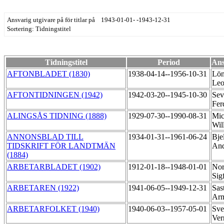
Ansvarig utgivare på för titlar på 1943-01-01- -1943-12-31
Sortering: Tidningstitel
Tidningstitel
Period
Ans
AFTONBLADET (1830)
1938-04-14--1956-10-31
Lön
Le
AFTONTIDNINGEN (1942)
1942-03-20--1945-10-30
Sev
Fer
ALINGSÅS TIDNING (1888)
1929-07-30--1990-08-31
Mic
Wil
ANNONSBLAD TILL
1934-01-31--1961-06-24
Bje
TIDSKRIFT FÖR LANDTMÄN
An
(1884)
ARBETARBLADET (1902)
1912-01-18--1948-01-01
Nor
Sig
ARBETAREN (1922)
1941-06-05--1949-12-31
Sas
Ar
ARBETARFOLKET (1940)
1940-06-03--1957-05-01
Sve
Ver