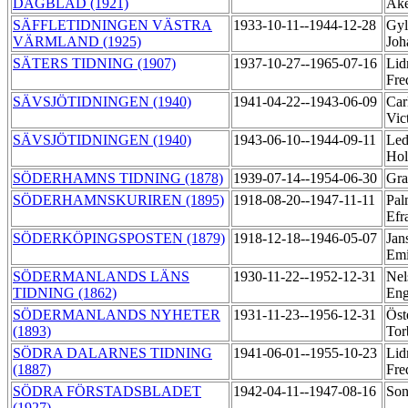
DAGBLAD (1921)
Åk
SÄFFLETIDNINGEN VÄSTRA
1933-10-11--1944-12-28
Gyl
VÄRMLAND (1925)
Joh
SÄTERS TIDNING (1907)
1937-10-27--1965-07-16
Lid
Fre
SÄVSJÖTIDNINGEN (1940)
1941-04-22--1943-06-09
Car
Vic
SÄVSJÖTIDNINGEN (1940)
1943-06-10--1944-09-11
Led
Hol
SÖDERHAMNS TIDNING (1878)
1939-07-14--1954-06-30
Gra
SÖDERHAMNSKURIREN (1895)
1918-08-20--1947-11-11
Pal
Efr
SÖDERKÖPINGSPOSTEN (1879)
1918-12-18--1946-05-07
Jan
Em
SÖDERMANLANDS LÄNS
1930-11-22--1952-12-31
Nel
TIDNING (1862)
Eng
SÖDERMANLANDS NYHETER
1931-11-23--1956-12-31
Öst
(1893)
Tor
SÖDRA DALARNES TIDNING
1941-06-01--1955-10-23
Lid
(1887)
Fre
SÖDRA FÖRSTADSBLADET
1942-04-11--1947-08-16
Son
(1927)