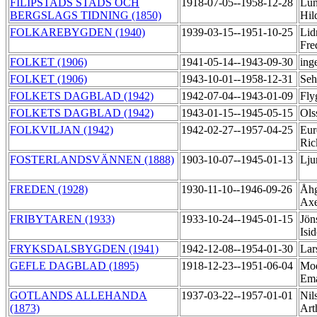
FILIPSTADS STADS OCH
1918-07-05--1958-12-28
Lun
BERGSLAGS TIDNING (1850)
Hil
FOLKAREBYGDEN (1940)
1939-03-15--1951-10-25
Lid
Fre
FOLKET (1906)
1941-05-14--1943-09-30
ing
FOLKET (1906)
1943-10-01--1958-12-31
Seh
FOLKETS DAGBLAD (1942)
1942-07-04--1943-01-09
Fly
FOLKETS DAGBLAD (1942)
1943-01-15--1945-05-15
Ols
FOLKVILJAN (1942)
1942-02-27--1957-04-25
Eur
Ric
FOSTERLANDSVÄNNEN (1888)
1903-10-07--1945-01-13
Lju
FREDEN (1928)
1930-11-10--1946-09-26
Åhg
Ax
FRIBYTAREN (1933)
1933-10-24--1945-01-15
Jön
Isi
FRYKSDALSBYGDEN (1941)
1942-12-08--1954-01-30
Lar
GEFLE DAGBLAD (1895)
1918-12-23--1951-06-04
Mod
Em
GOTLANDS ALLEHANDA
1937-03-22--1957-01-01
Nil
(1873)
Art