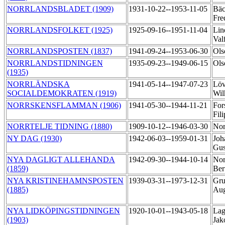
NORRLANDSBLADET (1909)
1931-10-22--1953-11-05
Bäc
Fre
NORRLANDSFOLKET (1925)
1925-09-16--1951-11-04
Lin
Val
NORRLANDSPOSTEN (1837)
1941-09-24--1953-06-30
Ols
NORRLANDSTIDNINGEN
1935-09-23--1949-06-15
Ols
(1935)
NORRLÄNDSKA
1941-05-14--1947-07-23
Löv
SOCIALDEMOKRATEN (1919)
Wi
NORRSKENSFLAMMAN (1906)
1941-05-30--1944-11-21
For
Fil
NORRTELJE TIDNING (1880)
1909-10-12--1946-03-30
Nor
NY DAG (1930)
1942-06-03--1959-01-31
Joh
Gu
NYA DAGLIGT ALLEHANDA
1942-09-30--1944-10-14
Nor
(1859)
Ber
NYA KRISTINEHAMNSPOSTEN
1939-03-31--1973-12-31
Gru
(1885)
Au
NYA LIDKÖPINGSTIDNINGEN
1920-10-01--1943-05-18
Lag
(1903)
Ja