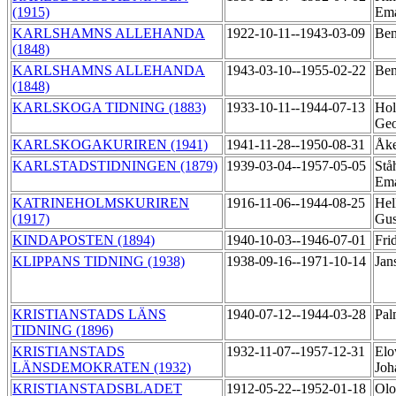
(1915)
Em
KARLSHAMNS ALLEHANDA
1922-10-11--1943-03-09
Ben
(1848)
KARLSHAMNS ALLEHANDA
1943-03-10--1955-02-22
Ben
(1848)
KARLSKOGA TIDNING (1883)
1933-10-11--1944-07-13
Hol
Geo
KARLSKOGAKURIREN (1941)
1941-11-28--1950-08-31
Åke
KARLSTADSTIDNINGEN (1879)
1939-03-04--1957-05-05
Stå
Ema
KATRINEHOLMSKURIREN
1916-11-06--1944-08-25
Hel
(1917)
Gus
KINDAPOSTEN (1894)
1940-10-03--1946-07-01
Fri
KLIPPANS TIDNING (1938)
1938-09-16--1971-10-14
Jan
KRISTIANSTADS LÄNS
1940-07-12--1944-03-28
Pal
TIDNING (1896)
KRISTIANSTADS
1932-11-07--1957-12-31
Elo
LÄNSDEMOKRATEN (1932)
Jo
KRISTIANSTADSBLADET
1912-05-22--1952-01-18
Olo