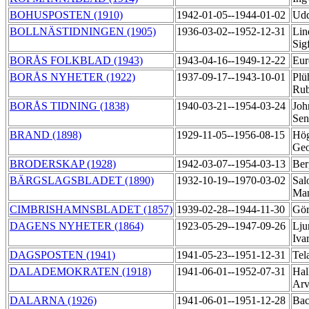
BOHUSPOSTEN (1910)
1942-01-05--1944-01-02
Udd
BOLLNÄSTIDNINGEN (1905)
1936-03-02--1952-12-31
Lin
Sig
BORÅS FOLKBLAD (1943)
1943-04-16--1949-12-22
Eur
BORÅS NYHETER (1922)
1937-09-17--1943-10-01
Plü
Ru
BORÅS TIDNING (1838)
1940-03-21--1954-03-24
Joh
Se
BRAND (1898)
1929-11-05--1956-08-15
Hög
Ge
BRODERSKAP (1928)
1942-03-07--1954-03-13
Ber
BÄRGSLAGSBLADET (1890)
1932-10-19--1970-03-02
Sal
Ma
CIMBRISHAMNSBLADET (1857)
1939-02-28--1944-11-30
Gör
DAGENS NYHETER (1864)
1923-05-29--1947-09-26
Lju
Iva
DAGSPOSTEN (1941)
1941-05-23--1951-12-31
Tel
DALADEMOKRATEN (1918)
1941-06-01--1952-07-31
Hal
Ar
DALARNA (1926)
1941-06-01--1951-12-28
Bac