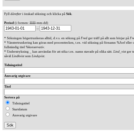
Fyll
därefter
i önskad sökning och klicka på
Sök
.
Period
(i formen: åååå-mm-dd)
--
* Sökningen högertrunkeras alltid, d.v.s. en söknng på
Fred
ger träff på allt som börjar på
Fr
* Vänstertrunkering kan göras med procenttecken, t.ex. vid sökning på förnamn
%Joel
eller 
fullständig titel
%konservativ
.
* Understrykning _ kan användas för att söka t.ex. namn stavade på olika sätt.
Lind_vist
ger t
såväl
Lindkvist
som
Lindqvist
.
Tidningstitel
Ansvarig utgivare
Titel
Sortera på
Tidningstitel
Startdatum
Ansvarig utgivare