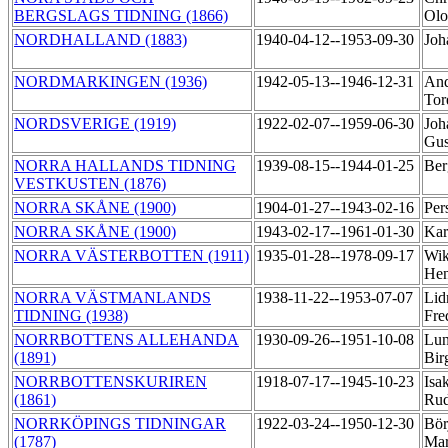
BERGSLAGS TIDNING (1866)
Olo
NORDHALLAND (1883)
1940-04-12--1953-09-30
Joh
NORDMARKINGEN (1936)
1942-05-13--1946-12-31
And
To
NORDSVERIGE (1919)
1922-02-07--1959-06-30
Joh
Gus
NORRA HALLANDS TIDNING
1939-08-15--1944-01-25
Ber
VESTKUSTEN (1876)
NORRA SKÅNE (1900)
1904-01-27--1943-02-16
Per
NORRA SKÅNE (1900)
1943-02-17--1961-01-30
Kar
NORRA VÄSTERBOTTEN (1911)
1935-01-28--1978-09-17
Wik
Hen
NORRA VÄSTMANLANDS
1938-11-22--1953-07-07
Lid
TIDNING (1938)
Fre
NORRBOTTENS ALLEHANDA
1930-09-26--1951-10-08
Lun
(1891)
Bir
NORRBOTTENSKURIREN
1918-07-17--1945-10-23
Isa
(1861)
Rud
NORRKÖPINGS TIDNINGAR
1922-03-24--1950-12-30
Bör
(1787)
Mar