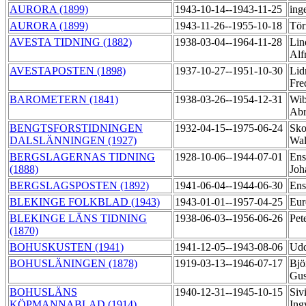
AURORA (1899)
1943-10-14--1943-11-25
ing
AURORA (1899)
1943-11-26--1955-10-18
Tör
AVESTA TIDNING (1882)
1938-03-04--1964-11-28
Lin
Alf
AVESTAPOSTEN (1898)
1937-10-27--1951-10-30
Lid
Fre
BAROMETERN (1841)
1938-03-26--1954-12-31
Wib
Abr
BENGTSFORSTIDNINGEN
1932-04-15--1975-06-24
Sko
DALSLÄNNINGEN (1927)
Wa
BERGSLAGERNAS TIDNING
1928-10-06--1944-07-01
Ens
(1888)
Joh
BERGSLAGSPOSTEN (1892)
1941-06-04--1944-06-30
Ens
BLEKINGE FOLKBLAD (1943)
1943-01-01--1957-04-25
Eur
BLEKINGE LÄNS TIDNING
1938-06-03--1956-06-26
Pet
(1870)
BOHUSKUSTEN (1941)
1941-12-05--1943-08-06
Udd
BOHUSLÄNINGEN (1878)
1919-03-13--1946-07-17
Bjö
Gus
BOHUSLÄNS
1940-12-31--1945-10-15
Siv
KÖPMANNABLAD (1914)
Ing