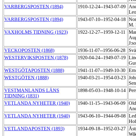
VARBERGSPOSTEN (1894)
1910-12-24--1943-07-09
And
Le
VARBERGSPOSTEN (1894)
1943-07-10--1952-04-18
Nor
M. 
VAXHOLMS TIDNING (1923)
1922-12-27--1959-12-11
Mar
Aug
J:s
VECKOPOSTEN (1868)
1936-11-07--1956-06-28
Svä
WESTERVIKSPOSTEN (1878)
1920-04-24--1949-07-19
Lin
Gus
WESTGÖTAPOSTEN (1888)
1941-11-07--1949-10-30
Ern
WESTGÖTEN (1888)
1940-03-21--1954-03-23
Joh
Se
VESTMANLANDS LÄNS
1898-05-03--1948-10-14
Per
TIDNING (1831)
VETLANDA NYHETER (1940)
1940-11-15--1943-06-09
Old
An
VETLANDA NYHETER (1940)
1943-06-10--1944-09-08
Led
Hol
VETLANDAPOSTEN (1893)
1934-09-18--1952-03-27
Åst
Wik