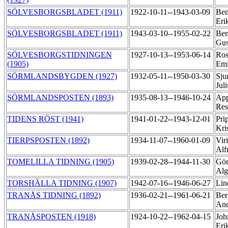
SÖLVESBORGSBLADET (1911)
1922-10-11--1943-03-09
Ben
Eri
SÖLVESBORGSBLADET (1911)
1943-03-10--1955-02-22
Ben
Gus
SÖLVESBORGSTIDNINGEN
1927-10-13--1953-06-14
Ros
(1905)
Em
SÖRMLANDSBYGDEN (1927)
1932-05-11--1950-03-30
Sju
Jul
SÖRMLANDSPOSTEN (1893)
1935-08-13--1946-10-24
App
Res
TIDENS RÖST (1941)
1941-01-22--1943-12-01
Pri
Kri
TIERPSPOSTEN (1892)
1934-11-07--1960-01-09
Vir
Alf
TOMELILLA TIDNING (1905)
1939-02-28--1944-11-30
Gör
Alg
TORSHÄLLA TIDNING (1907)
1942-07-16--1946-06-27
Lin
TRANÅS TIDNING (1892)
1936-02-21--1961-06-21
Ber
An
TRANÅSPOSTEN (1918)
1924-10-22--1962-04-15
Joh
Eri