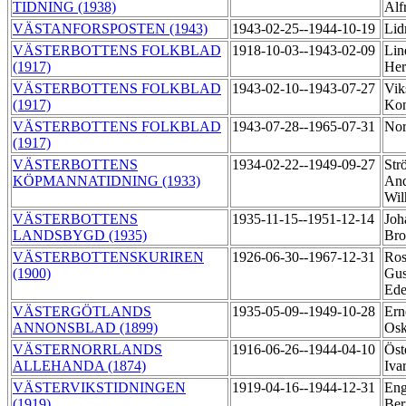
TIDNING (1938)
Alf
VÄSTANFORSPOSTEN (1943)
1943-02-25--1944-10-19
Lid
VÄSTERBOTTENS FOLKBLAD
1918-10-03--1943-02-09
Lin
(1917)
He
VÄSTERBOTTENS FOLKBLAD
1943-02-10--1943-07-27
Vik
(1917)
Ko
VÄSTERBOTTENS FOLKBLAD
1943-07-28--1965-07-31
Nor
(1917)
VÄSTERBOTTENS
1934-02-22--1949-09-27
Str
KÖPMANNATIDNING (1933)
And
Wi
VÄSTERBOTTENS
1935-11-15--1951-12-14
Joh
LANDSBYGD (1935)
Br
VÄSTERBOTTENSKURIREN
1926-06-30--1967-12-31
Ros
(1900)
Gus
Ede
VÄSTERGÖTLANDS
1935-05-09--1949-10-28
Ern
ANNONSBLAD (1899)
Os
VÄSTERNORRLANDS
1916-06-26--1944-04-10
Öst
ALLEHANDA (1874)
Iva
VÄSTERVIKSTIDNINGEN
1919-04-16--1944-12-31
Eng
(1919)
Ber