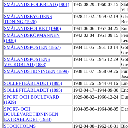
SMÅLANDS FOLKBLAD (1901)
1935-08-29--1960-07-15
Stå
Vil
SMÅLANDSBYGDENS
1928-11-02--1959-02-19
Gla
TIDNING (1926)
Ber
SMÅLANDSFOLKET (1940)
1941-06-06--1957-04-25
Eur
SMÅLANDSKÖPMANNEN
1942-02-04--1951-09-15
Fer
(1936)
Le
SMÅLANDSPOSTEN (1867)
1934-11-05--1951-10-14
Göt
Gus
SMÅLANDSPOSTENS
1934-11-05--1945-12-29
Göt
VECKOBLAD (1883)
Gus
SMÅLANDSTIDNINGEN (1899)
1938-11-07--1958-09-26
Fur
Jos
SOLLEFTEÅBLADET (1895)
1938-11-26--1944-04-16
Lin
SOLLEFTEÅBLADET (1895)
1943-04-17--1944-09-30
Eri
SPORT OCH BOULEVARD
1929-08-02--1960-12-24
Dus
(1929)
SPORT- OCH
1934-05-06--1964-08-05
Dan
BOULEVARDTIDNINGEN
EXTRABLADET (1933)
STOCKHOLMS
1942-04-08--1962-10-31
Blo