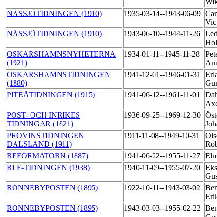
Wik
NÄSSJÖTIDNINGEN (1910)
1935-03-14--1943-06-09
Car
Vic
NÄSSJÖTIDNINGEN (1910)
1943-06-10--1944-11-26
Led
Hol
OSKARSHAMNSNYHETERNA
1934-01-11--1945-11-28
Pet
(1921)
Arn
OSKARSHAMNSTIDNINGEN
1941-12-01--1946-01-31
Erl
(1880)
Gu
PITEÅTIDNINGEN (1915)
1941-06-12--1961-11-01
Dah
Ax
POST- OCH INRIKES
1936-09-25--1969-12-30
Öst
TIDNINGAR (1821)
Jo
PROVINSTIDNINGEN
1911-11-08--1949-10-31
Ols
DALSLAND (1911)
Rob
REFORMATORN (1887)
1941-06-22--1955-11-27
Elm
RLF-TIDNINGEN (1938)
1940-11-09--1955-07-20
Eks
Gus
RONNEBYPOSTEN (1895)
1922-10-11--1943-03-02
Ben
Eri
RONNEBYPOSTEN (1895)
1943-03-03--1955-02-22
Ben
Gus