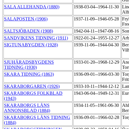
SALA ALLEHANDA (1880)
1938-03-04--1964-11-30
Lin
Alf
SALAPOSTEN (1906)
1937-11-09--1946-05-28
Fry
Fre
SALTSJÖBADEN (1908)
1942-04-11--1947-08-16
Son
SANDVIKENS TIDNING (1911)
1922-01-24--1955-12-27
Arb
SIGTUNABYGDEN (1928)
1939-11-06--1944-04-30
Ber
Vil
SJUHÄRADSBYGDENS
1933-01-20--1968-12-29
And
TIDNING (1930)
Tor
SKARA TIDNING (1863)
1936-09-01--1966-03-30
Tor
Fri
SKARABORGAREN (1926)
1933-10-11--1944-12-12
Lan
SKARABORGS FOLKBLAD
1943-06-04--1949-12-31
Eur
(1943)
SKARABORGS LÄNS
1934-11-05--1961-06-30
Ahl
ANNONSBLAD (1884)
Ber
SKARABORGS LÄNS TIDNING
1936-09-01--1966-02-28
Tor
(1884)