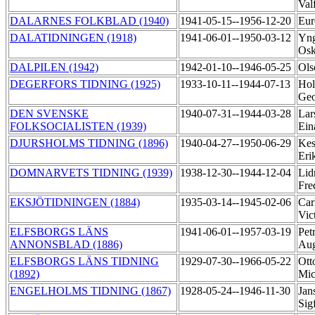
Val
DALARNES FOLKBLAD (1940)
1941-05-15--1956-12-20
Eur
DALATIDNINGEN (1918)
1941-06-01--1950-03-12
Yng
Os
DALPILEN (1942)
1942-01-10--1946-05-25
Ols
DEGERFORS TIDNING (1925)
1933-10-11--1944-07-13
Hol
Geo
DEN SVENSKE
1940-07-31--1944-03-28
Lar
FOLKSOCIALISTEN (1939)
Ein
DJURSHOLMS TIDNING (1896)
1940-04-27--1950-06-29
Kes
Eri
DOMNARVETS TIDNING (1939)
1938-12-30--1944-12-04
Lid
Fre
EKSJÖTIDNINGEN (1884)
1935-03-14--1945-02-06
Car
Vic
ELFSBORGS LÄNS
1941-06-01--1957-03-19
Pet
ANNONSBLAD (1886)
Au
ELFSBORGS LÄNS TIDNING
1929-07-30--1966-05-22
Ott
(1892)
Mic
ENGELHOLMS TIDNING (1867)
1928-05-24--1946-11-30
Jan
Sig