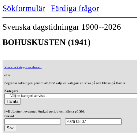
Sökformulär
|
Färdiga frågor
Svenska dagstidningar 1900--2026
BOHUSKUSTEN (1941)
Visa alla kategorier direkt!
eller
Begränsa sökningen genom att
först
välja en kategori att söka på och klicka på Hämta.
Kategori
Fyll
därefter
i eventuell önskad period och klicka på Sök.
Period
--