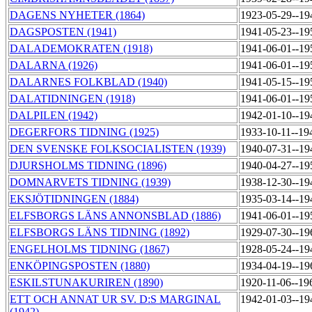
DAGENS NYHETER (1864)
1923-05-29--1
DAGSPOSTEN (1941)
1941-05-23--1
DALADEMOKRATEN (1918)
1941-06-01--1
DALARNA (1926)
1941-06-01--1
DALARNES FOLKBLAD (1940)
1941-05-15--1
DALATIDNINGEN (1918)
1941-06-01--1
DALPILEN (1942)
1942-01-10--1
DEGERFORS TIDNING (1925)
1933-10-11--19
DEN SVENSKE FOLKSOCIALISTEN (1939)
1940-07-31--1
DJURSHOLMS TIDNING (1896)
1940-04-27--1
DOMNARVETS TIDNING (1939)
1938-12-30--1
EKSJÖTIDNINGEN (1884)
1935-03-14--1
ELFSBORGS LÄNS ANNONSBLAD (1886)
1941-06-01--1
ELFSBORGS LÄNS TIDNING (1892)
1929-07-30--1
ENGELHOLMS TIDNING (1867)
1928-05-24--19
ENKÖPINGSPOSTEN (1880)
1934-04-19--1
ESKILSTUNAKURIREN (1890)
1920-11-06--19
ETT OCH ANNAT UR SV. D:S MARGINAL
1942-01-03--1
(1942)