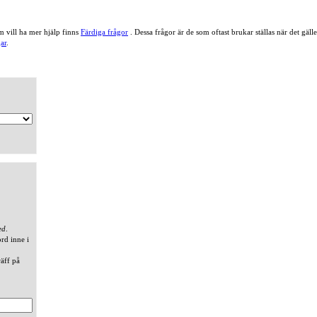
 vill ha mer hjälp finns
Färdiga frågor
. Dessa frågor är de som oftast brukar ställas när det gä
ar
.
ed
.
ord inne i
räff på