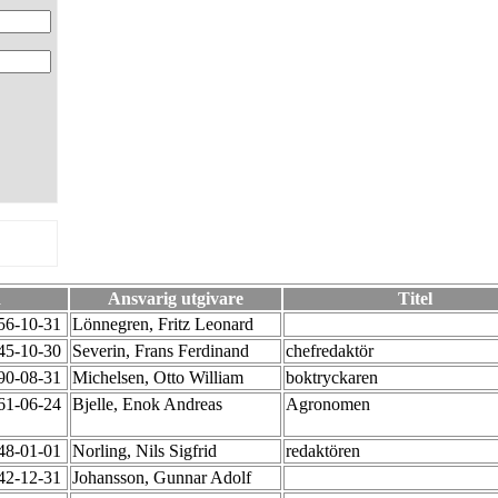
d
Ansvarig utgivare
Titel
956-10-31
Lönnegren, Fritz Leonard
945-10-30
Severin, Frans Ferdinand
chefredaktör
990-08-31
Michelsen, Otto William
boktryckaren
961-06-24
Bjelle, Enok Andreas
Agronomen
948-01-01
Norling, Nils Sigfrid
redaktören
942-12-31
Johansson, Gunnar Adolf