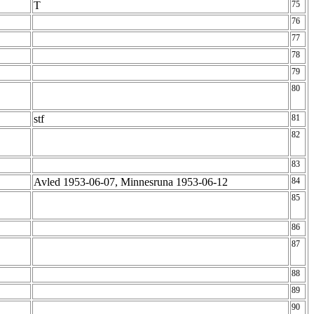
T
75
76
77
78
79
80
stf
81
82
83
Avled 1953-06-07, Minnesruna 1953-06-12
84
85
86
87
88
89
90