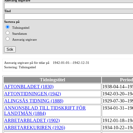
Ansvarig utgivare
Titel
Sortera på
Tidningstitel
Startdatum
Ansvarig utgivare
Ansvarig utgivare på för titlar på 1942-01-01- -1942-12-31
Sortering: Tidningstitel
Tidningstitel
Perio
AFTONBLADET (1830)
1938-04-14--1
AFTONTIDNINGEN (1942)
1942-03-20--1
ALINGSÅS TIDNING (1888)
1929-07-30--1
ANNONSBLAD TILL TIDSKRIFT FÖR
1934-01-31--1
LANDTMÄN (1884)
ARBETARBLADET (1902)
1912-01-18--1
ARBETAREKURIREN (1926)
1934-10-22--1