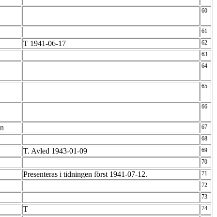
60
61
T 1941-06-17
62
63
64
65
66
en
67
68
T. Avled 1943-01-09
69
70
Presenteras i tidningen först 1941-07-12.
71
72
73
T
74