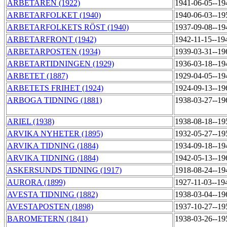
ARBETAREN (1922)
1941-06-05--1
ARBETARFOLKET (1940)
1940-06-03--1
ARBETARFOLKETS RÖST (1940)
1937-09-08--1
ARBETARFRONT (1942)
1942-11-15--19
ARBETARPOSTEN (1934)
1939-03-31--1
ARBETARTIDNINGEN (1929)
1936-03-18--1
ARBETET (1887)
1929-04-05--1
ARBETETS FRIHET (1924)
1924-09-13--1
ARBOGA TIDNING (1881)
1938-03-27--1
ARIEL (1938)
1938-08-18--1
ARVIKA NYHETER (1895)
1932-05-27--1
ARVIKA TIDNING (1884)
1934-09-18--1
ARVIKA TIDNING (1884)
1942-05-13--1
ASKERSUNDS TIDNING (1917)
1918-08-24--1
AURORA (1899)
1927-11-03--19
AVESTA TIDNING (1882)
1938-03-04--19
AVESTAPOSTEN (1898)
1937-10-27--1
BAROMETERN (1841)
1938-03-26--1