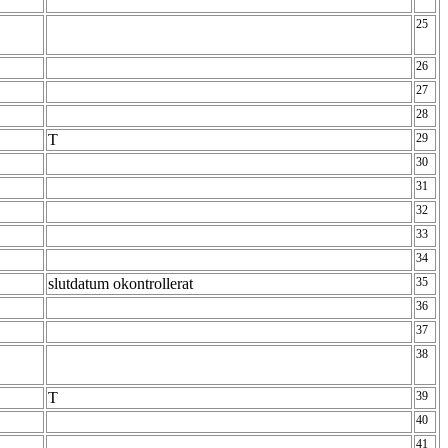
25
26
27
28
T
29
30
31
32
33
34
slutdatum okontrollerat
35
36
37
38
T
39
40
41