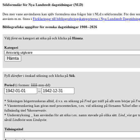
Sökformulär för Nya Lundstedt dagstidningar (NLD)
Den mer vane användaren kan själv formulera sina frågor här i NLd:s sökformulär. För den som
använts m.m. finns i
Förklaringar till bibliograferingskategorierna i Nya Lundstedt Dagstidning
Bibliografiska uppgifter för svenska dagstidningar 1900--2026
Välj
först
en kategori att söka på och klicka på
Hämta
.
Kategori
Fyll
därefter
i önskad sökning och klicka på
Sök
.
Period
(i formen: åååå-mm-dd)
--
* Sökningen högertrunkeras alltid, d.v.s. en söknng på
Fred
ger träff på allt som börjar på
Fr
* Vänstertrunkering kan göras med procenttecken, t.ex. vid sökning på förnamn
%Joel
eller 
fullständig titel
%konservativ
.
* Understrykning _ kan användas för att söka t.ex. namn stavade på olika sätt.
Lind_vist
ger t
såväl
Lindkvist
som
Lindqvist
.
Tidningstitel