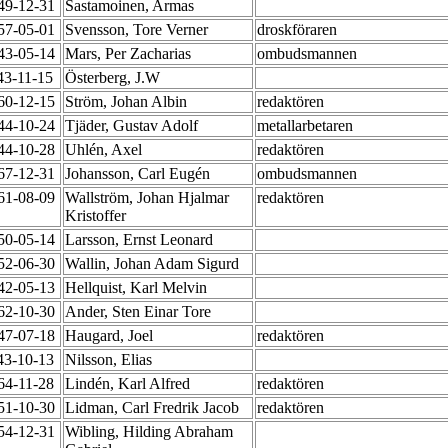
949-12-31
Sastamoinen, Armas
957-05-01
Svensson, Tore Verner
droskföraren
943-05-14
Mars, Per Zacharias
ombudsmannen
43-11-15
Österberg, J.W
960-12-15
Ström, Johan Albin
redaktören
944-10-24
Tjäder, Gustav Adolf
metallarbetaren
944-10-28
Uhlén, Axel
redaktören
967-12-31
Johansson, Carl Eugén
ombudsmannen
961-08-09
Wallström, Johan Hjalmar
redaktören
Kristoffer
950-05-14
Larsson, Ernst Leonard
952-06-30
Wallin, Johan Adam Sigurd
942-05-13
Hellquist, Karl Melvin
962-10-30
Ander, Sten Einar Tore
947-07-18
Haugard, Joel
redaktören
43-10-13
Nilsson, Elias
64-11-28
Lindén, Karl Alfred
redaktören
951-10-30
Lidman, Carl Fredrik Jacob
redaktören
954-12-31
Wibling, Hilding Abraham