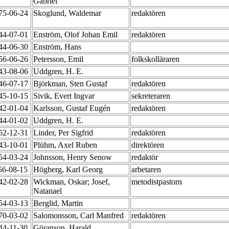
Gabriel
975-06-24
Skoglund, Waldemar
redaktören
944-07-01
Enström, Olof Johan Emil
redaktören
944-06-30
Enström, Hans
956-06-26
Petersson, Emil
folkskolläraren
943-08-06
Uddgren, H. E.
946-07-17
Björkman, Sten Gustaf
redaktören
945-10-15
Sivik, Evert Ingvar
sekreteraren
942-01-04
Karlsson, Gustaf Eugén
redaktören
944-01-02
Uddgren, H. E.
952-12-31
Linder, Per Sigfrid
redaktören
943-10-01
Plühm, Axel Ruben
direktören
954-03-24
Johnsson, Henry Senow
redaktör
56-08-15
Högberg, Karl Georg
arbetaren
942-02-28
Wickman, Oskar; Josef,
metodistpastorn
Natanael
954-03-13
Berglid, Martin
970-03-02
Salomonsson, Carl Manfred
redaktören
44-11-30
Göranson, Harald