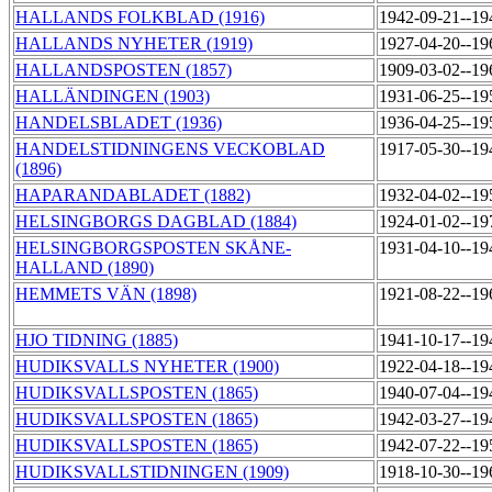
HALLANDS FOLKBLAD (1916)
1942-09-21--1
HALLANDS NYHETER (1919)
1927-04-20--1
HALLANDSPOSTEN (1857)
1909-03-02--1
HALLÄNDINGEN (1903)
1931-06-25--1
HANDELSBLADET (1936)
1936-04-25--1
HANDELSTIDNINGENS VECKOBLAD
1917-05-30--1
(1896)
HAPARANDABLADET (1882)
1932-04-02--1
HELSINGBORGS DAGBLAD (1884)
1924-01-02--1
HELSINGBORGSPOSTEN SKÅNE-
1931-04-10--1
HALLAND (1890)
HEMMETS VÄN (1898)
1921-08-22--1
HJO TIDNING (1885)
1941-10-17--1
HUDIKSVALLS NYHETER (1900)
1922-04-18--1
HUDIKSVALLSPOSTEN (1865)
1940-07-04--1
HUDIKSVALLSPOSTEN (1865)
1942-03-27--1
HUDIKSVALLSPOSTEN (1865)
1942-07-22--1
HUDIKSVALLSTIDNINGEN (1909)
1918-10-30--1