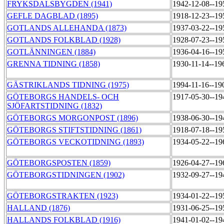
FRYKSDALSBYGDEN (1941)
1942-12-08--1
GEFLE DAGBLAD (1895)
1918-12-23--1
GOTLANDS ALLEHANDA (1873)
1937-03-22--1
GOTLANDS FOLKBLAD (1928)
1928-07-23--19
GOTLÄNNINGEN (1884)
1936-04-16--1
GRENNA TIDNING (1858)
1930-11-14--19
GÄSTRIKLANDS TIDNING (1975)
1994-11-16--19
GÖTEBORGS HANDELS- OCH
1917-05-30--1
SJÖFARTSTIDNING (1832)
GÖTEBORGS MORGONPOST (1896)
1938-06-30--1
GÖTEBORGS STIFTSTIDNING (1861)
1918-07-18--1
GÖTEBORGS VECKOTIDNING (1893)
1934-05-22--1
GÖTEBORGSPOSTEN (1859)
1926-04-27--1
GÖTEBORGSTIDNINGEN (1902)
1932-09-27--1
GÖTEBORGSTRAKTEN (1923)
1934-01-22--1
HALLAND (1876)
1931-06-25--1
HALLANDS FOLKBLAD (1916)
1941-01-02--1