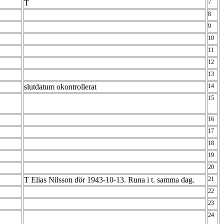
T
7
8
9
10
11
12
13
slutdatum okontrollerat
14
15
16
17
18
19
20
T Elias Nilsson dör 1943-10-13. Runa i t. samma dag.
21
22
23
24