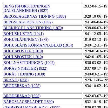
BENGTSFORSTIDNINGEN
1932-04-15--1
DALSLÄNNINGEN (1927)
BERGSLAGERNAS TIDNING (1888)
1928-10-06--1
BERGSLAGSPOSTEN (1892)
1941-06-04--1
BLEKINGE LÄNS TIDNING (1870)
1938-06-03--1
BOHUSKUSTEN (1941)
1941-12-05--1
BOHUSLÄNINGEN (1878)
1919-03-13--1
BOHUSLÄNS KÖPMANNABLAD (1914)
1940-12-31--1
BOHUSPOSTEN (1910)
1928-01-03--1
BOHUSPOSTEN (1910)
1942-01-05--1
BOLLNÄSTIDNINGEN (1905)
1936-03-02--1
BORÅS NYHETER (1922)
1937-09-17--1
BORÅS TIDNING (1838)
1940-03-21--1
BRAND (1898)
1929-11-05--19
BRODERSKAP (1928)
1934-10-02--1
BRODERSKAP (1928)
1942-03-07--1
BÄRGSLAGSBLADET (1890)
1932-10-19--1
CIMBRISHAMNSBLADET (1857)
1939-02-28--19