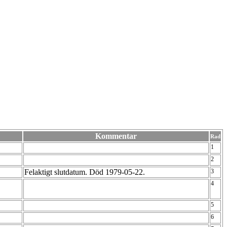
Kommentar
Rad
1
2
Felaktigt slutdatum. Död 1979-05-22.
3
4
5
6