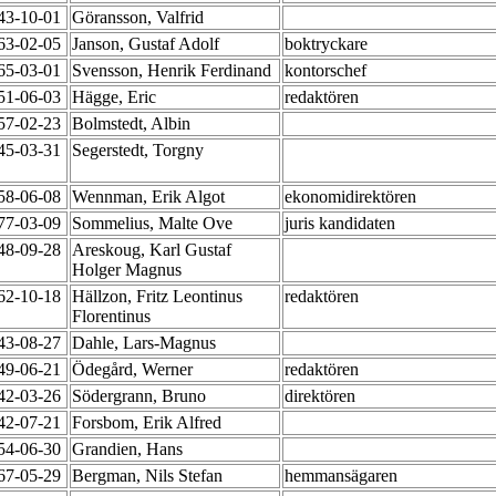
943-10-01
Göransson, Valfrid
963-02-05
Janson, Gustaf Adolf
boktryckare
965-03-01
Svensson, Henrik Ferdinand
kontorschef
951-06-03
Hägge, Eric
redaktören
957-02-23
Bolmstedt, Albin
945-03-31
Segerstedt, Torgny
958-06-08
Wennman, Erik Algot
ekonomidirektören
977-03-09
Sommelius, Malte Ove
juris kandidaten
948-09-28
Areskoug, Karl Gustaf
Holger Magnus
962-10-18
Hällzon, Fritz Leontinus
redaktören
Florentinus
943-08-27
Dahle, Lars-Magnus
949-06-21
Ödegård, Werner
redaktören
942-03-26
Södergrann, Bruno
direktören
942-07-21
Forsbom, Erik Alfred
954-06-30
Grandien, Hans
967-05-29
Bergman, Nils Stefan
hemmansägaren