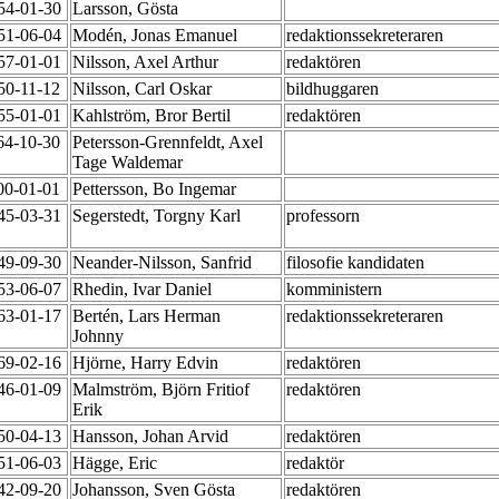
954-01-30
Larsson, Gösta
951-06-04
Modén, Jonas Emanuel
redaktionssekreteraren
957-01-01
Nilsson, Axel Arthur
redaktören
50-11-12
Nilsson, Carl Oskar
bildhuggaren
955-01-01
Kahlström, Bror Bertil
redaktören
64-10-30
Petersson-Grennfeldt, Axel
Tage Waldemar
00-01-01
Pettersson, Bo Ingemar
945-03-31
Segerstedt, Torgny Karl
professorn
949-09-30
Neander-Nilsson, Sanfrid
filosofie kandidaten
953-06-07
Rhedin, Ivar Daniel
komministern
963-01-17
Bertén, Lars Herman
redaktionssekreteraren
Johnny
969-02-16
Hjörne, Harry Edvin
redaktören
946-01-09
Malmström, Björn Fritiof
redaktören
Erik
950-04-13
Hansson, Johan Arvid
redaktören
951-06-03
Hägge, Eric
redaktör
942-09-20
Johansson, Sven Gösta
redaktören