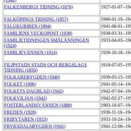
FALKENBERGS TIDNING (1876)
1927-01-07--1
FALKÖPINGS TIDNING (1857)
1900-01-19--1
FALUKURIREN (1894)
1941-06-01--1
FAMILJENS VECKOPOST (1938)
1938-03-31--1
FAMILJETIDNINGEN SMÅLÄNNINGEN
1933-04-03--1
(1924)
FAMILJEVÄNNEN (1914)
1939-10-18--1
FILIPSTADS STADS OCH BERGSLAGS
1918-07-05--1
TIDNING (1850)
FOLKAREBYGDEN (1940)
1939-03-15--1
FOLKET (1906)
1941-05-14--1
FOLKETS DAGBLAD (1942)
1942-07-04--1
FOLKVILJAN (1942)
1942-02-27--1
FOSTERLANDSVÄNNEN (1888)
1903-10-07--1
FREDEN (1928)
1930-11-10--19
FRIBYTAREN (1933)
1933-10-24--1
FRYKSDALSBYGDEN (1941)
1941-12-06--1