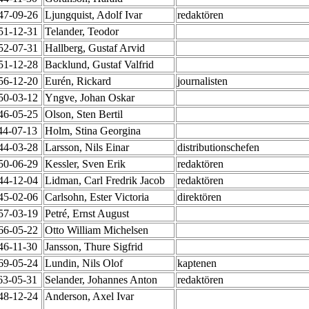
947-09-26
Ljungquist, Adolf Ivar
redaktören
951-12-31
Telander, Teodor
952-07-31
Hallberg, Gustaf Arvid
951-12-28
Backlund, Gustaf Valfrid
956-12-20
Eurén, Rickard
journalisten
950-03-12
Yngve, Johan Oskar
946-05-25
Olson, Sten Bertil
44-07-13
Holm, Stina Georgina
944-03-28
Larsson, Nils Einar
distributionschefen
950-06-29
Kessler, Sven Erik
redaktören
944-12-04
Lidman, Carl Fredrik Jacob
redaktören
945-02-06
Carlsohn, Ester Victoria
direktören
957-03-19
Petré, Ernst August
966-05-22
Otto William Michelsen
46-11-30
Jansson, Thure Sigfrid
969-05-24
Lundin, Nils Olof
kaptenen
63-05-31
Selander, Johannes Anton
redaktören
948-12-24
Anderson, Axel Ivar