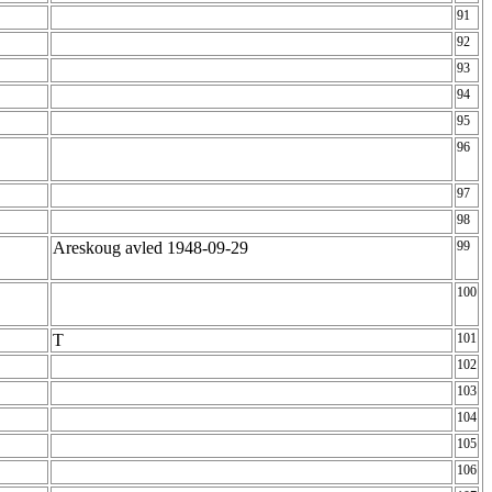
91
92
93
94
95
96
97
98
Areskoug avled 1948-09-29
99
100
T
101
102
103
104
105
106