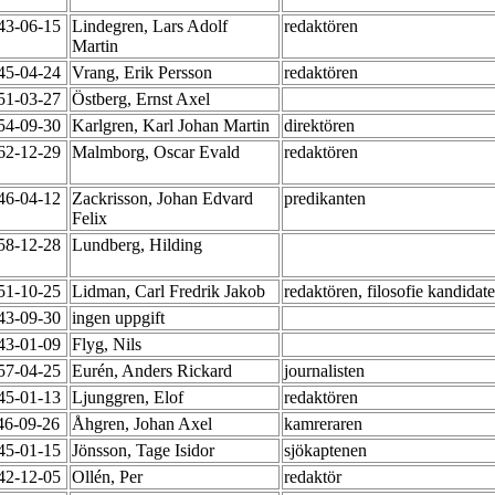
943-06-15
Lindegren, Lars Adolf
redaktören
Martin
945-04-24
Vrang, Erik Persson
redaktören
951-03-27
Östberg, Ernst Axel
954-09-30
Karlgren, Karl Johan Martin
direktören
962-12-29
Malmborg, Oscar Evald
redaktören
946-04-12
Zackrisson, Johan Edvard
predikanten
Felix
958-12-28
Lundberg, Hilding
951-10-25
Lidman, Carl Fredrik Jakob
redaktören, filosofie kandidat
943-09-30
ingen uppgift
943-01-09
Flyg, Nils
957-04-25
Eurén, Anders Rickard
journalisten
945-01-13
Ljunggren, Elof
redaktören
46-09-26
Åhgren, Johan Axel
kamreraren
945-01-15
Jönsson, Tage Isidor
sjökaptenen
942-12-05
Ollén, Per
redaktör