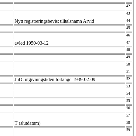
42
43
Nytt registreringsbevis; tilltalsnamn Arvid
44
45
46
avled 1950-03-12
47
48
49
50
51
JuD: utgivningstiden förlängd 1939-02-09
52
53
54
55
56
57
T (slutdatum)
58
59